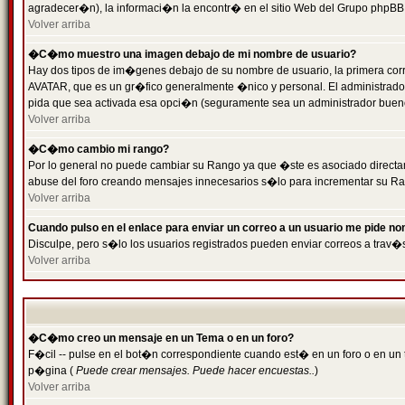
agradecer�n), la informaci�n la encontr� en el sitio Web del Grupo phpBB (
Volver arriba
�C�mo muestro una imagen debajo de mi nombre de usuario?
Hay dos tipos de im�genes debajo de su nombre de usuario, la primera cor
AVATAR, que es un gr�fico generalmente �nico y personal. El administrador d
pida que sea activada esa opci�n (seguramente sea un administrador buen
Volver arriba
�C�mo cambio mi rango?
Por lo general no puede cambiar su Rango ya que �ste es asociado directame
abuse del foro creando mensajes innecesarios s�lo para incrementar su Ra
Volver arriba
Cuando pulso en el enlace para enviar un correo a un usuario me pide n
Disculpe, pero s�lo los usuarios registrados pueden enviar correos a trav�s
Volver arriba
�C�mo creo un mensaje en un Tema o en un foro?
F�cil -- pulse en el bot�n correspondiente cuando est� en un foro o en un t
p�gina (
Puede crear mensajes. Puede hacer encuestas..
)
Volver arriba