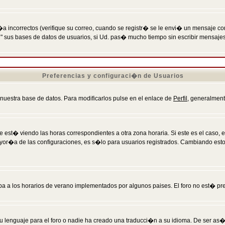
incorrectos (verifique su correo, cuando se registr� se le envi� un mensaje co
n" sus bases de datos de usuarios, si Ud. pas� mucho tiempo sin escribir mensaje
Preferencias y configuraci�n de Usuarios
 nuestra base de datos. Para modificarlos pulse en el enlace de
Perfil
, generalment
 est� viendo las horas correspondientes a otra zona horaria. Si este es el caso, en
mayor�a de las configuraciones, es s�lo para usuarios registrados. Cambiando est
eba a los horarios de verano implementados por algunos paises. El foro no est� pr
u lenguaje para el foro o nadie ha creado una traducci�n a su idioma. De ser as�,