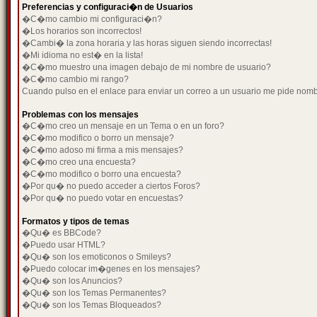
Preferencias y configuraci�n de Usuarios
�C�mo cambio mi configuraci�n?
�Los horarios son incorrectos!
�Cambi� la zona horaria y las horas siguen siendo incorrectas!
�Mi idioma no est� en la lista!
�C�mo muestro una imagen debajo de mi nombre de usuario?
�C�mo cambio mi rango?
Cuando pulso en el enlace para enviar un correo a un usuario me pide nom
Problemas con los mensajes
�C�mo creo un mensaje en un Tema o en un foro?
�C�mo modifico o borro un mensaje?
�C�mo adoso mi firma a mis mensajes?
�C�mo creo una encuesta?
�C�mo modifico o borro una encuesta?
�Por qu� no puedo acceder a ciertos Foros?
�Por qu� no puedo votar en encuestas?
Formatos y tipos de temas
�Qu� es BBCode?
�Puedo usar HTML?
�Qu� son los emoticonos o Smileys?
�Puedo colocar im�genes en los mensajes?
�Qu� son los Anuncios?
�Qu� son los Temas Permanentes?
�Qu� son los Temas Bloqueados?