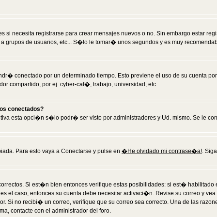
 si necesita registrarse para crear mensajes nuevos o no. Sin embargo estar reg
 a grupos de usuarios, etc... S�lo le tomar� unos segundos y es muy recomendab
tendr� conectado por un determinado tiempo. Esto previene el uso de su cuenta po
 compartido, por ej. cyber-caf�, trabajo, universidad, etc.
ios conectados?
activa esta opci�n s�lo podr� ser visto por administradores y Ud. mismo. Se le co
iada. Para esto vaya a Conectarse y pulse en
�He olvidado mi contrase�a!
. Sig
rrectos. Si est�n bien entonces verifique estas posibilidades: si est� habilitad
 es el caso, entonces su cuenta debe necesitar activaci�n. Revise su correo y vea
dor. Si no recibi� un correo, verifique que su correo sea correcto. Una de las raz
a, contacte con el administrador del foro.