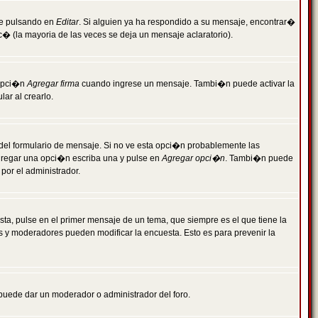
je pulsando en
Editar
. Si alguien ya ha respondido a su mensaje, encontrar�
c� (la mayoria de las veces se deja un mensaje aclaratorio).
 opci�n
Agregar firma
cuando ingrese un mensaje. Tambi�n puede activar la
ar al crearlo.
r del formulario de mensaje. Si no ve esta opci�n probablemente las
agregar una opci�n escriba una y pulse en
Agregar opci�n
. Tambi�n puede
por el administrador.
ta, pulse en el primer mensaje de un tema, que siempre es el que tiene la
es y moderadores pueden modificar la encuesta. Esto es para prevenir la
e puede dar un moderador o administrador del foro.