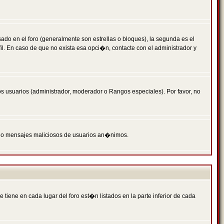
 en el foro (generalmente son estrellas o bloques), la segunda es el
il. En caso de que no exista esa opci�n, contacte con el administrador y
s usuarios (administrador, moderador o Rangos especiales). Por favor, no
PAM o mensajes maliciosos de usuarios an�nimos.
iene en cada lugar del foro est�n listados en la parte inferior de cada