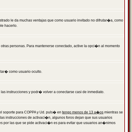
istrado le da muchas ventajas que como usuario invitado no difrutar�a, como
le hacerlo.
r otras personas. Para mantenerse conectado, active la opci�n al momento
ntar� como usuario oculto.
a las instrucciones y podr� volver a conectarse casi de inmediato.
o el soporte para COPPA y Ud. puls� en
tengo menos de 13 a�os
mientras se
 las instrucciones de activaci�n, algunos foros dejan que sus usuarios
ones por las que se pide activaci�n es para evitar que usuarios an�nimos