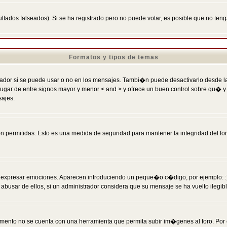
ltados falseados). Si se ha registrado pero no puede votar, es posible que no ten
Formatos y tipos de temas
r si se puede usar o no en los mensajes. Tambi�n puede desactivarlo desde la c
 ] en lugar de entre signos mayor y menor < and > y ofrece un buen control sobre
sajes.
 permitidas. Esto es una medida de seguridad para mantener la integridad del foro
esar emociones. Aparecen introduciendo un peque�o c�digo, por ejemplo: :) signifi
sar de ellos, si un administrador considera que su mensaje se ha vuelto ilegible 
nto no se cuenta con una herramienta que permita subir im�genes al foro. Por