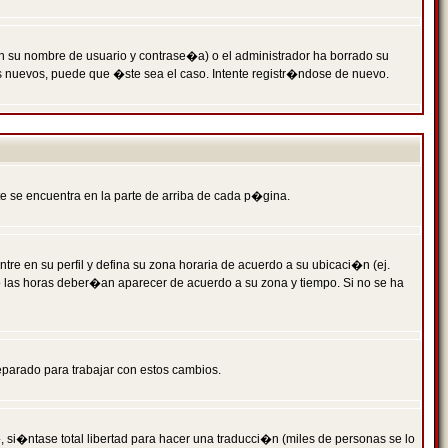
n su nombre de usuario y contrase�a) o el administrador ha borrado su
s nuevos, puede que �ste sea el caso. Intente registr�ndose de nuevo.
e se encuentra en la parte de arriba de cada p�gina.
tre en su perfil y defina su zona horaria de acuerdo a su ubicaci�n (ej.
o las horas deber�an aparecer de acuerdo a su zona y tiempo. Si no se ha
eparado para trabajar con estos cambios.
 si�ntase total libertad para hacer una traducci�n (miles de personas se lo