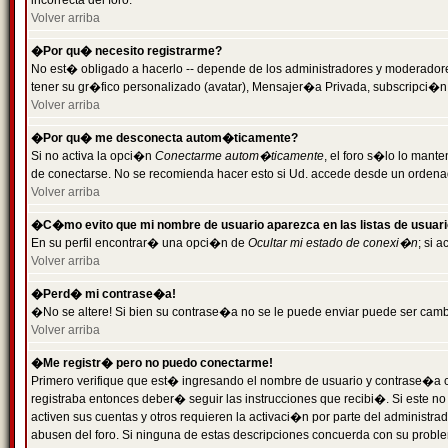
incorrecta del foro.
Volver arriba
�Por qu� necesito registrarme?
No est� obligado a hacerlo -- depende de los administradores y moderadores
tener su gr�fico personalizado (avatar), Mensajer�a Privada, subscripci�n
Volver arriba
�Por qu� me desconecta autom�ticamente?
Si no activa la opci�n
Conectarme autom�ticamente
, el foro s�lo lo man
de conectarse. No se recomienda hacer esto si Ud. accede desde un ordenador
Volver arriba
�C�mo evito que mi nombre de usuario aparezca en las listas de usuar
En su perfil encontrar� una opci�n de
Ocultar mi estado de conexi�n
; si 
Volver arriba
�Perd� mi contrase�a!
�No se altere! Si bien su contrase�a no se le puede enviar puede ser camb
Volver arriba
�Me registr� pero no puedo conectarme!
Primero verifique que est� ingresando el nombre de usuario y contrase�a co
registraba entonces deber� seguir las instrucciones que recibi�. Si este no
activen sus cuentas y otros requieren la activaci�n por parte del administra
abusen del foro. Si ninguna de estas descripciones concuerda con su problem