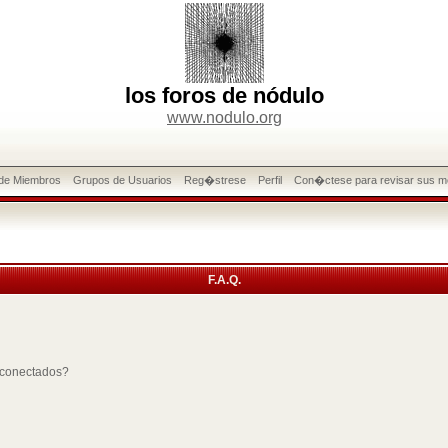
los foros de nódulo
www.nodulo.org
 de Miembros
Grupos de Usuarios
Reg�strese
Perfil
Con�ctese para revisar sus m
F.A.Q.
 conectados?