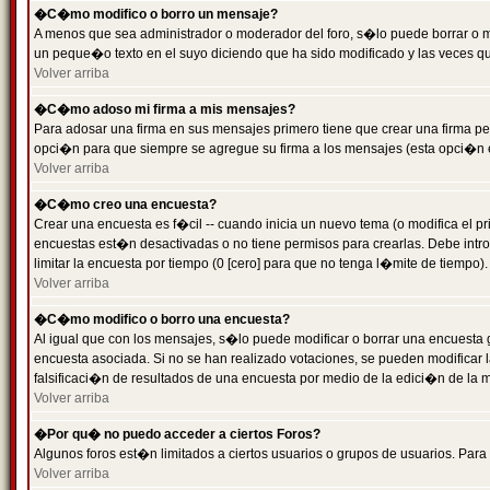
�C�mo modifico o borro un mensaje?
A menos que sea administrador o moderador del foro, s�lo puede borrar o 
un peque�o texto en el suyo diciendo que ha sido modificado y las veces que
Volver arriba
�C�mo adoso mi firma a mis mensajes?
Para adosar una firma en sus mensajes primero tiene que crear una firma pe
opci�n para que siempre se agregue su firma a los mensajes (esta opci�n es
Volver arriba
�C�mo creo una encuesta?
Crear una encuesta es f�cil -- cuando inicia un nuevo tema (o modifica el
encuestas est�n desactivadas o no tiene permisos para crearlas. Debe intro
limitar la encuesta por tiempo (0 [cero] para que no tenga l�mite de tiempo
Volver arriba
�C�mo modifico o borro una encuesta?
Al igual que con los mensajes, s�lo puede modificar o borrar una encuesta 
encuesta asociada. Si no se han realizado votaciones, se pueden modificar l
falsificaci�n de resultados de una encuesta por medio de la edici�n de la 
Volver arriba
�Por qu� no puedo acceder a ciertos Foros?
Algunos foros est�n limitados a ciertos usuarios o grupos de usuarios. Para 
Volver arriba