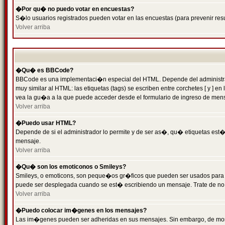
�Por qu� no puedo votar en encuestas?
S�lo usuarios registrados pueden votar en las encuestas (para prevenir resu
Volver arriba
�Qu� es BBCode?
BBCode es una implementaci�n especial del HTML. Depende del administrado
muy similar al HTML: las etiquetas (tags) se escriben entre corchetes [ y
vea la gu�a a la que puede acceder desde el formulario de ingreso de men
Volver arriba
�Puedo usar HTML?
Depende de si el administrador lo permite y de ser as�, qu� etiquetas est�n
mensaje.
Volver arriba
�Qu� son los emoticonos o Smileys?
Smileys, o emoticons, son peque�os gr�ficos que pueden ser usados para expr
puede ser desplegada cuando se est� escribiendo un mensaje. Trate de no abu
Volver arriba
�Puedo colocar im�genes en los mensajes?
Las im�genes pueden ser adheridas en sus mensajes. Sin embargo, de mome