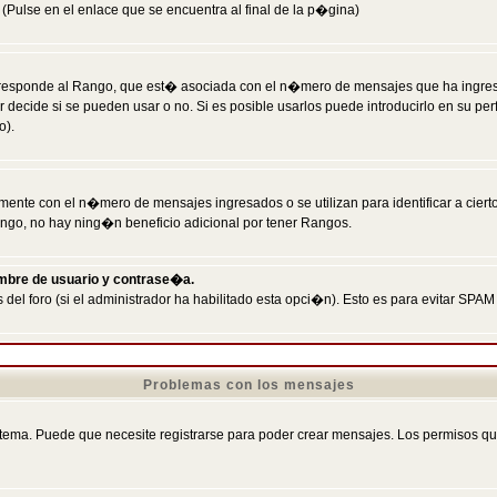
Pulse en el enlace que se encuentra al final de la p�gina)
responde al Rango, que est� asociada con el n�mero de mensajes que ha ingresado
ecide si se pueden usar o no. Si es posible usarlos puede introducirlo en su perf
o).
nte con el n�mero de mensajes ingresados o se utilizan para identificar a cierto
ngo, no hay ning�n beneficio adicional por tener Rangos.
ombre de usuario y contrase�a.
 del foro (si el administrador ha habilitado esta opci�n). Esto es para evitar S
Problemas con los mensajes
ema. Puede que necesite registrarse para poder crear mensajes. Los permisos que t