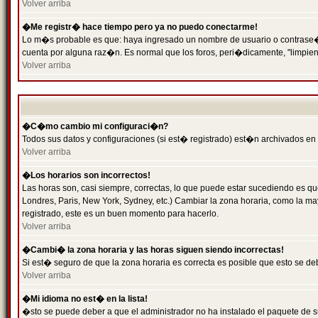
Volver arriba
�Me registr� hace tiempo pero ya no puedo conectarme!
Lo m�s probable es que: haya ingresado un nombre de usuario o contrase�a 
cuenta por alguna raz�n. Es normal que los foros, peri�dicamente, "limpie
Volver arriba
�C�mo cambio mi configuraci�n?
Todos sus datos y configuraciones (si est� registrado) est�n archivados en
Volver arriba
�Los horarios son incorrectos!
Las horas son, casi siempre, correctas, lo que puede estar sucediendo es que
Londres, Paris, New York, Sydney, etc.) Cambiar la zona horaria, como la 
registrado, este es un buen momento para hacerlo.
Volver arriba
�Cambi� la zona horaria y las horas siguen siendo incorrectas!
Si est� seguro de que la zona horaria es correcta es posible que esto se d
Volver arriba
�Mi idioma no est� en la lista!
�sto se puede deber a que el administrador no ha instalado el paquete de s