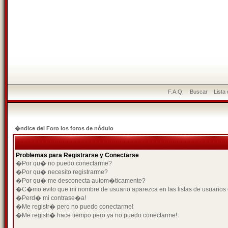
F.A.Q.
Buscar
Lista
�ndice del Foro los foros de nódulo
Problemas para Registrarse y Conectarse
�Por qu� no puedo conectarme?
�Por qu� necesito registrarme?
�Por qu� me desconecta autom�ticamente?
�C�mo evito que mi nombre de usuario aparezca en las listas de usuarios
�Perd� mi contrase�a!
�Me registr� pero no puedo conectarme!
�Me registr� hace tiempo pero ya no puedo conectarme!