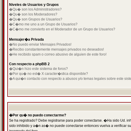
Niveles de Usuarios y Grupos
�Qu� son los Administradores?
�Qu� son los Moderadores?
�Qu� son Grupos de Usuarios?
�C�mo me uno a un Grupo de Usuarios?
�C�mo me convierto en el Moderador de un Grupo de Usuarios?
Mensajer�a Privada
�No puedo enviar Mensajes Privados!
�Recibo constantemente mensajes privados no deseados!
�He recibido spam o correo abusivo de alguien de este foro!
Con respecto a phpBB 2
�Qui�n hizo este sistema de foros?
�Por qu� no est� X caracter�stica disponible?
�A qui�n contacto con respecto a abusos y/o temas legales sobre este sist
�Por qu� no puedo conectarme?
Se ha registrado? Debe registrarse para poder conectarse. �Ha sido Ud. inh
sido inhibido y a�n as� no puede conectarse entonces vuelva a verificar su