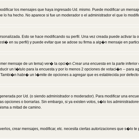
modificar los mensajes que haya ingresado Ud. mismo. Puede modificar un mensa
 lo ha hecho. No aparece si fue un moderador o el administrador el que lo modifi
rsonalizada. Esto se hace modificando su perfil. Una vez creada puede activar la
t� en su perfil) y puede evitar que se adose su firma a alg�n mensaje en particul
 primer mensaje de un tema) ver� la opci�n
Crear una encuesta
en la parte inferio
ducir un t�tulo para la encuesta y por lo menos 2 opciones de votaci�n -- para 
). Tambi�n habr� un l�mite de opciones a agregar que es establecida por defecto 
generada por Ud. (o siendo administrador o moderador). Para modificar una encues
as opciones o borrarlas. Sin embargo, si ya existen votos, s�lo los administrador
misma a mitad de camino.
verlos, crear mensajes, modificar, etc. necesita ciertas autorizaciones que s�lo t