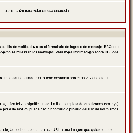
ga autorizaci�n para votar en esa encuesta.
asilla de verificaci�n en el formulario de ingreso de mensaje. BBCode es
 qu� y c�mo se muestran los mensajes. Para m�s informaci�n sobre BBCode
. De estar habilitado, Ud. puede deshabilitarlo cada vez que crea un
ca feliz, :( significa triste. La lista completa de emoticonos (smileys)
por este motivo, puede decidir borrarlo o privarlo del uso de los mismos.
 ende, Ud. debe hacer un enlace URL a una imagen que quiere que se