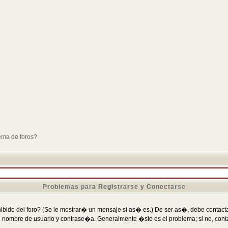
ema de foros?
Problemas para Registrarse y Conectarse
ibido del foro? (Se le mostrar� un mensaje si as� es.) De ser as�, debe contactar
 nombre de usuario y contrase�a. Generalmente �ste es el problema; si no, conta