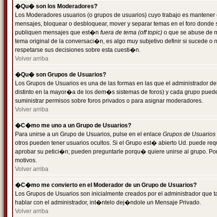
�Qu� son los Moderadores?
Los Moderadores usuarios (o grupos de usuarios) cuyo trabajo es mantener 
mensajes, bloquear o desbloquear, mover y separar temas en el foro donde
publiquen mensajes que est�n
fuera de tema (off topic)
o que se abuse de ma
tema original de la conversaci�n, es algo muy subjetivo definir si sucede 
respetarse sus decisiones sobre esta cuesti�n.
Volver arriba
�Qu� son Grupos de Usuarios?
Los Grupos de Usuarios es una de las formas en las que el administrador de
distinto en la mayor�a de los dem�s sistemas de foros) y cada grupo puede te
suministrar permisos sobre foros privados o para asignar moderadores.
Volver arriba
�C�mo me uno a un Grupo de Usuarios?
Para unirse a un Grupo de Usuarios, pulse en el enlace
Grupos de Usuarios
otros pueden tener usuarios ocultos. Si el Grupo est� abierto Ud. puede re
aprobar su petici�n; pueden preguntarle porqu� quiere unirse al grupo. Por
motivos.
Volver arriba
�C�mo me convierto en el Moderador de un Grupo de Usuarios?
Los Grupos de Usuarios son inicialmente creados por el administrador que
hablar con el administrador, int�ntelo dej�ndole un Mensaje Privado.
Volver arriba