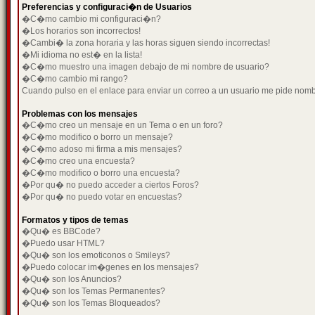
Preferencias y configuraci�n de Usuarios
�C�mo cambio mi configuraci�n?
�Los horarios son incorrectos!
�Cambi� la zona horaria y las horas siguen siendo incorrectas!
�Mi idioma no est� en la lista!
�C�mo muestro una imagen debajo de mi nombre de usuario?
�C�mo cambio mi rango?
Cuando pulso en el enlace para enviar un correo a un usuario me pide nom
Problemas con los mensajes
�C�mo creo un mensaje en un Tema o en un foro?
�C�mo modifico o borro un mensaje?
�C�mo adoso mi firma a mis mensajes?
�C�mo creo una encuesta?
�C�mo modifico o borro una encuesta?
�Por qu� no puedo acceder a ciertos Foros?
�Por qu� no puedo votar en encuestas?
Formatos y tipos de temas
�Qu� es BBCode?
�Puedo usar HTML?
�Qu� son los emoticonos o Smileys?
�Puedo colocar im�genes en los mensajes?
�Qu� son los Anuncios?
�Qu� son los Temas Permanentes?
�Qu� son los Temas Bloqueados?