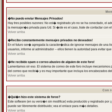
Men
�No puedo enviar Mensajes Privados!
Hay tres posibles razones: No est� registrado y/o no se ha conectado, el ad
la mensajer�a privada para Ud. Si �ste es el caso, trate de contactar con el
Volver arriba
�Recibo constantemente mensajes privados no deseados!
En el futuro ser� agregada la caracter�stica de ignorar mensajes de una l
usuarios, informe al administrador -- ellos tienen la autoridad para evitar 
Volver arriba
�He recibido spam o correo abusivo de alguien de este foro!
Lamentamos oir eso. El sistema de correo de este foro incluye mecanismos p
del correo que recibi� y es muy importante que incluya los encabezados de
Volver arriba
Con r
�Qui�n hizo este sistema de foros?
Este software (en su versi�n sin modificar) esta producido y registrado por
p
puede ser libremente distribuido; vea el enlace para m�s detalles.
Volver arriba