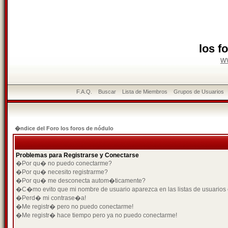
los f
w
F.A.Q.
Buscar
Lista de Miembros
Grupos de Usuarios
�ndice del Foro los foros de nódulo
Problemas para Registrarse y Conectarse
�Por qu� no puedo conectarme?
�Por qu� necesito registrarme?
�Por qu� me desconecta autom�ticamente?
�C�mo evito que mi nombre de usuario aparezca en las listas de usuarios
�Perd� mi contrase�a!
�Me registr� pero no puedo conectarme!
�Me registr� hace tiempo pero ya no puedo conectarme!