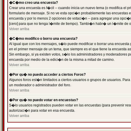
�C�mo creo una encuesta?
Crear una encuesta es f�cil -- cuando inicia un nuevo tema (o modifica el
formulario de mensaje. Si no ve esta opci�n probablemente las encuestas es
encuesta y por lo menos 2 opciones de votaci�n -- para agregar una opci�
[cero] para que no tenga l�mite de tiempo). Tambi�n habr� un l�mite de op
Volver arriba
�C�mo modifico o borro una encuesta?
Al igual que con los mensajes, s�lo puede modificar o borrar una encuesta 
en el primer mensaje de un tema, que siempre es el que tiene la encuesta as
Sin embargo, si ya existen votos, s�lo los administradores y moderadores pu
encuesta por medio de la edici�n de la misma a mitad de camino.
Volver arriba
�Por qu� no puedo acceder a ciertos Foros?
Algunos foros est�n limitados a ciertos usuarios o grupos de usuarios. Para 
un moderador o administrador del foro.
Volver arriba
�Por qu� no puedo votar en encuestas?
S�lo usuarios registrados pueden votar en las encuestas (para prevenir resu
autorizaci�n para votar en esa encuesta.
Volver arriba