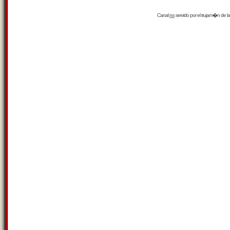
Canal
rss
servido por el
trujam�n
de la