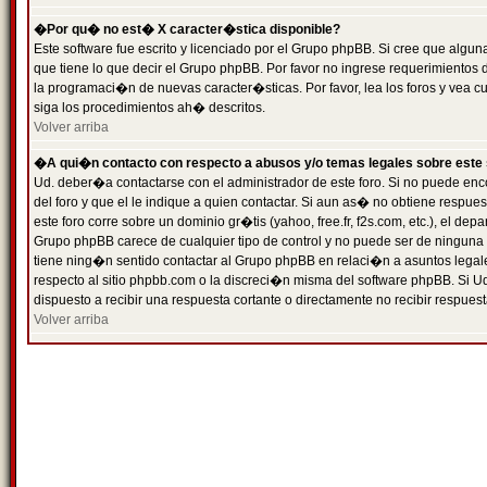
�Por qu� no est� X caracter�stica disponible?
Este software fue escrito y licenciado por el Grupo phpBB. Si cree que algun
que tiene lo que decir el Grupo phpBB. Por favor no ingrese requerimientos
la programaci�n de nuevas caracter�sticas. Por favor, lea los foros y vea c
siga los procedimientos ah� descritos.
Volver arriba
�A qui�n contacto con respecto a abusos y/o temas legales sobre este 
Ud. deber�a contactarse con el administrador de este foro. Si no puede enc
del foro y que el le indique a quien contactar. Si aun as� no obtiene resp
este foro corre sobre un dominio gr�tis (yahoo, free.fr, f2s.com, etc.), el d
Grupo phpBB carece de cualquier tipo de control y no puede ser de ninguna
tiene ning�n sentido contactar al Grupo phpBB en relaci�n a asuntos legal
respecto al sitio phpbb.com o la discreci�n misma del software phpBB. Si U
dispuesto a recibir una respuesta cortante o directamente no recibir respuest
Volver arriba