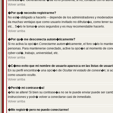
contrase�a. Generalmente �ste es el problema; si no, contacte con el admini
Volver arriba
�Por qu� necesito registrarme?
No est� obligado a hacerlo -- depende de los administradores y moderadores
da muchas ventajas que como usuario invitado no difrutar�a, como tener su
etc... S�lo le tomar� unos segundos y es muy recomendable hacerlo.
Volver arriba
�Por qu� me desconecta autom�ticamente?
Si no activa la opci�n
Conectarme autom�ticamente
, el foro s�lo lo mant
personas. Para mantenerse conectado, active la opci�n al momento de cone
cyber-caf�, trabajo, universidad, etc.
Volver arriba
�C�mo evito que mi nombre de usuario aparezca en las listas de usuar
En su perfil encontrar� una opci�n de
Ocultar mi estado de conexi�n
; si 
como usuario oculto.
Volver arriba
�Perd� mi contrase�a!
�No se altere! Si bien su contrase�a no se le puede enviar puede ser camb
instrucciones y podr� volver a conectarse casi de inmediato.
Volver arriba
�Me registr� pero no puedo conectarme!