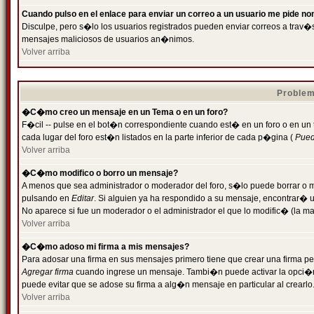
Cuando pulso en el enlace para enviar un correo a un usuario me pide n
Disculpe, pero s�lo los usuarios registrados pueden enviar correos a trav�s 
mensajes maliciosos de usuarios an�nimos.
Volver arriba
Problem
�C�mo creo un mensaje en un Tema o en un foro?
F�cil -- pulse en el bot�n correspondiente cuando est� en un foro o en un
cada lugar del foro est�n listados en la parte inferior de cada p�gina (
Puede
Volver arriba
�C�mo modifico o borro un mensaje?
A menos que sea administrador o moderador del foro, s�lo puede borrar o 
pulsando en
Editar
. Si alguien ya ha respondido a su mensaje, encontrar� 
No aparece si fue un moderador o el administrador el que lo modific� (la ma
Volver arriba
�C�mo adoso mi firma a mis mensajes?
Para adosar una firma en sus mensajes primero tiene que crear una firma pe
Agregar firma
cuando ingrese un mensaje. Tambi�n puede activar la opci�n 
puede evitar que se adose su firma a alg�n mensaje en particular al crearlo
Volver arriba