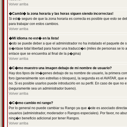
Volver arriba
�Cambi� la zona horaria y las horas siguen siendo incorrectas!
Si est� seguro de que la zona horaria es correcta es posible que esto se d
para trabajar con estos cambios.
Volver arriba
�Mi idioma no est� en la lista!
�sto se puede deber a que el administrador no ha instalado el paquete de s
si�ntase total libertad para hacer una traducci�n (miles de personas se lo
enlace que se encuentra al final de la p�gina)
Volver arriba
�C�mo muestro una imagen debajo de mi nombre de usuario?
Hay dos tipos de im�genes debajo de su nombre de usuario, la primera co
foro (generalmente son estrellas o bloques), la segunda es el AVATAR, que 
no. Si es posible usarlos puede introducirlo en su perfil. En caso de que no
(seguramente sea un administrador bueno).
Volver arriba
�C�mo cambio mi rango?
Por lo general no puede cambiar su Rango ya que �ste es asociado directame
usuarios (administrador, moderador o Rangos especiales). Por favor, no ab
ning�n beneficio adicional por tener Rangos.
Volver arriba