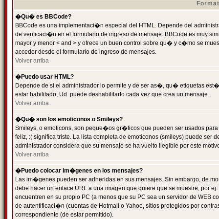
Format
�Qu� es BBCode?
BBCode es una implementaci�n especial del HTML. Depende del administrad
de verificaci�n en el formulario de ingreso de mensaje. BBCode es muy simila
mayor y menor < and > y ofrece un buen control sobre qu� y c�mo se mue
acceder desde el formulario de ingreso de mensajes.
Volver arriba
�Puedo usar HTML?
Depende de si el administrador lo permite y de ser as�, qu� etiquetas est�
estar habilitado, Ud. puede deshabilitarlo cada vez que crea un mensaje.
Volver arriba
�Qu� son los emoticonos o Smileys?
Smileys, o emoticons, son peque�os gr�ficos que pueden ser usados para 
feliz, :( significa triste. La lista completa de emoticonos (smileys) puede s
administrador considera que su mensaje se ha vuelto ilegible por este motivo
Volver arriba
�Puedo colocar im�genes en los mensajes?
Las im�genes pueden ser adheridas en sus mensajes. Sin embargo, de mome
debe hacer un enlace URL a una imagen que quiere que se muestre, por ej.
encuentren en su propio PC (a menos que su PC sea un servidor de WEB c
de autentificaci�n (cuentas de Hotmail o Yahoo, sitios protegidos por contr
correspondiente (de estar permitido).