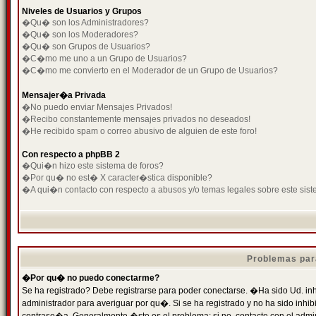
Niveles de Usuarios y Grupos
�Qu� son los Administradores?
�Qu� son los Moderadores?
�Qu� son Grupos de Usuarios?
�C�mo me uno a un Grupo de Usuarios?
�C�mo me convierto en el Moderador de un Grupo de Usuarios?
Mensajer�a Privada
�No puedo enviar Mensajes Privados!
�Recibo constantemente mensajes privados no deseados!
�He recibido spam o correo abusivo de alguien de este foro!
Con respecto a phpBB 2
�Qui�n hizo este sistema de foros?
�Por qu� no est� X caracter�stica disponible?
�A qui�n contacto con respecto a abusos y/o temas legales sobre este sist
Problemas par
�Por qu� no puedo conectarme?
Se ha registrado? Debe registrarse para poder conectarse. �Ha sido Ud. inh
administrador para averiguar por qu�. Si se ha registrado y no ha sido inh