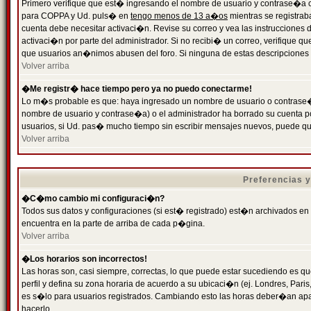
Primero verifique que est� ingresando el nombre de usuario y contrase�a cor
para COPPA y Ud. puls� en
tengo menos de 13 a�os
mientras se registrab
cuenta debe necesitar activaci�n. Revise su correo y vea las instrucciones d
activaci�n por parte del administrador. Si no recibi� un correo, verifique qu
que usuarios an�nimos abusen del foro. Si ninguna de estas descripciones c
Volver arriba
�Me registr� hace tiempo pero ya no puedo conectarme!
Lo m�s probable es que: haya ingresado un nombre de usuario o contrase�a
nombre de usuario y contrase�a) o el administrador ha borrado su cuenta p
usuarios, si Ud. pas� mucho tiempo sin escribir mensajes nuevos, puede qu
Volver arriba
Preferencias 
�C�mo cambio mi configuraci�n?
Todos sus datos y configuraciones (si est� registrado) est�n archivados en
encuentra en la parte de arriba de cada p�gina.
Volver arriba
�Los horarios son incorrectos!
Las horas son, casi siempre, correctas, lo que puede estar sucediendo es que
perfil y defina su zona horaria de acuerdo a su ubicaci�n (ej. Londres, Par
es s�lo para usuarios registrados. Cambiando esto las horas deber�an apar
hacerlo.