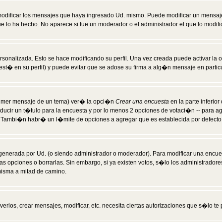
modificar los mensajes que haya ingresado Ud. mismo. Puede modificar un mensa
 lo ha hecho. No aparece si fue un moderador o el administrador el que lo modifi
rsonalizada. Esto se hace modificando su perfil. Una vez creada puede activar la
t� en su perfil) y puede evitar que se adose su firma a alg�n mensaje en particul
 primer mensaje de un tema) ver� la opci�n
Crear una encuesta
en la parte inferio
ducir un t�tulo para la encuesta y por lo menos 2 opciones de votaci�n -- para 
). Tambi�n habr� un l�mite de opciones a agregar que es establecida por defecto 
generada por Ud. (o siendo administrador o moderador). Para modificar una encues
as opciones o borrarlas. Sin embargo, si ya existen votos, s�lo los administrador
misma a mitad de camino.
verlos, crear mensajes, modificar, etc. necesita ciertas autorizaciones que s�lo t