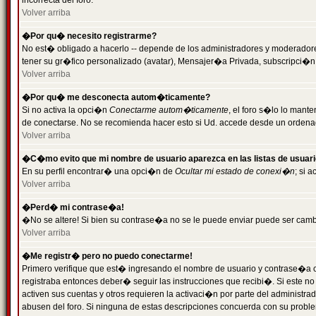
incorrecta del foro.
Volver arriba
�Por qu� necesito registrarme?
No est� obligado a hacerlo -- depende de los administradores y moderadores
tener su gr�fico personalizado (avatar), Mensajer�a Privada, subscripci�n
Volver arriba
�Por qu� me desconecta autom�ticamente?
Si no activa la opci�n
Conectarme autom�ticamente
, el foro s�lo lo man
de conectarse. No se recomienda hacer esto si Ud. accede desde un ordenador
Volver arriba
�C�mo evito que mi nombre de usuario aparezca en las listas de usuar
En su perfil encontrar� una opci�n de
Ocultar mi estado de conexi�n
; si 
Volver arriba
�Perd� mi contrase�a!
�No se altere! Si bien su contrase�a no se le puede enviar puede ser camb
Volver arriba
�Me registr� pero no puedo conectarme!
Primero verifique que est� ingresando el nombre de usuario y contrase�a co
registraba entonces deber� seguir las instrucciones que recibi�. Si este no
activen sus cuentas y otros requieren la activaci�n por parte del administra
abusen del foro. Si ninguna de estas descripciones concuerda con su problem