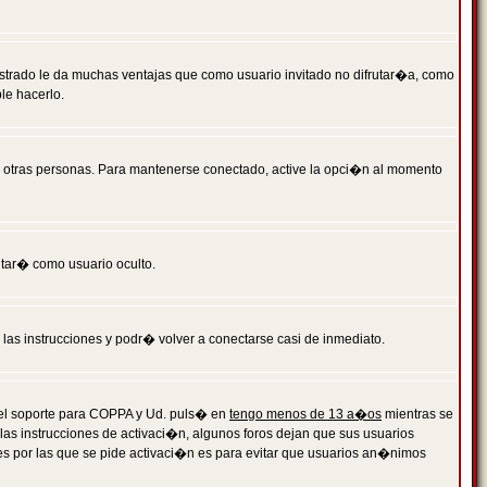
istrado le da muchas ventajas que como usuario invitado no difrutar�a, como
le hacerlo.
r otras personas. Para mantenerse conectado, active la opci�n al momento
ntar� como usuario oculto.
a las instrucciones y podr� volver a conectarse casi de inmediato.
o el soporte para COPPA y Ud. puls� en
tengo menos de 13 a�os
mientras se
 las instrucciones de activaci�n, algunos foros dejan que sus usuarios
ones por las que se pide activaci�n es para evitar que usuarios an�nimos