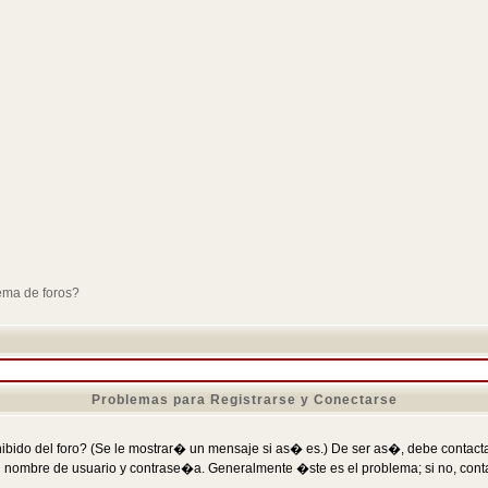
ema de foros?
Problemas para Registrarse y Conectarse
ibido del foro? (Se le mostrar� un mensaje si as� es.) De ser as�, debe contactar
 nombre de usuario y contrase�a. Generalmente �ste es el problema; si no, conta