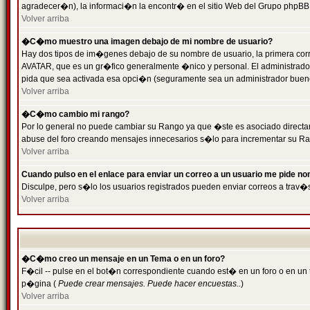
agradecer�n), la informaci�n la encontr� en el sitio Web del Grupo phpBB (
Volver arriba
�C�mo muestro una imagen debajo de mi nombre de usuario?
Hay dos tipos de im�genes debajo de su nombre de usuario, la primera cor
AVATAR, que es un gr�fico generalmente �nico y personal. El administrador d
pida que sea activada esa opci�n (seguramente sea un administrador buen
Volver arriba
�C�mo cambio mi rango?
Por lo general no puede cambiar su Rango ya que �ste es asociado directame
abuse del foro creando mensajes innecesarios s�lo para incrementar su Ra
Volver arriba
Cuando pulso en el enlace para enviar un correo a un usuario me pide n
Disculpe, pero s�lo los usuarios registrados pueden enviar correos a trav�s
Volver arriba
�C�mo creo un mensaje en un Tema o en un foro?
F�cil -- pulse en el bot�n correspondiente cuando est� en un foro o en un t
p�gina (
Puede crear mensajes. Puede hacer encuestas..
)
Volver arriba