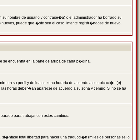
n su nombre de usuario y contrase�a) o el administrador ha borrado su
s nuevos, puede que �ste sea el caso. Intente registr�ndose de nuevo.
e se encuentra en la parte de arriba de cada p�gina.
tre en su perfil y defina su zona horaria de acuerdo a su ubicaci�n (ej.
o las horas deber�an aparecer de acuerdo a su zona y tiempo. Si no se ha
eparado para trabajar con estos cambios.
 si�ntase total libertad para hacer una traducci�n (miles de personas se lo