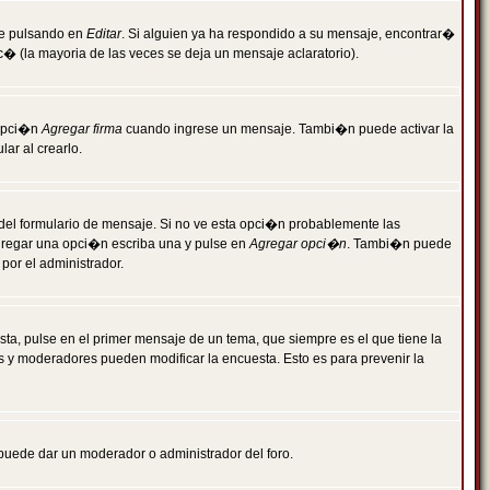
je pulsando en
Editar
. Si alguien ya ha respondido a su mensaje, encontrar�
c� (la mayoria de las veces se deja un mensaje aclaratorio).
 opci�n
Agregar firma
cuando ingrese un mensaje. Tambi�n puede activar la
ar al crearlo.
r del formulario de mensaje. Si no ve esta opci�n probablemente las
agregar una opci�n escriba una y pulse en
Agregar opci�n
. Tambi�n puede
por el administrador.
ta, pulse en el primer mensaje de un tema, que siempre es el que tiene la
es y moderadores pueden modificar la encuesta. Esto es para prevenir la
e puede dar un moderador o administrador del foro.