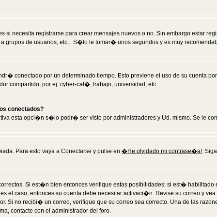
 si necesita registrarse para crear mensajes nuevos o no. Sin embargo estar reg
 a grupos de usuarios, etc... S�lo le tomar� unos segundos y es muy recomendab
tendr� conectado por un determinado tiempo. Esto previene el uso de su cuenta po
 compartido, por ej. cyber-caf�, trabajo, universidad, etc.
ios conectados?
activa esta opci�n s�lo podr� ser visto por administradores y Ud. mismo. Se le co
iada. Para esto vaya a Conectarse y pulse en
�He olvidado mi contrase�a!
. Sig
rrectos. Si est�n bien entonces verifique estas posibilidades: si est� habilitad
 es el caso, entonces su cuenta debe necesitar activaci�n. Revise su correo y vea
dor. Si no recibi� un correo, verifique que su correo sea correcto. Una de las raz
a, contacte con el administrador del foro.