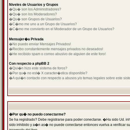
Niveles de Usuarios y Grupos
�Qu� son los Administradores?
�Qu� son los Moderadores?
�Qu� son Grupos de Usuarios?
�C�mo me uno a un Grupo de Usuarios?
�C�mo me convierto en el Moderador de un Grupo de Usuarios?
Mensajer�a Privada
�No puedo enviar Mensajes Privados!
�Recibo constantemente mensajes privados no deseados!
�He recibido spam o correo abusivo de alguien de este foro!
Con respecto a phpBB 2
�Qui�n hizo este sistema de foros?
�Por qu� no est� X caracter�stica disponible?
�A qui�n contacto con respecto a abusos y/o temas legales sobre este sist
�Por qu� no puedo conectarme?
Se ha registrado? Debe registrarse para poder conectarse. �Ha sido Ud. inh
sido inhibido y a�n as� no puede conectarse entonces vuelva a verificar su