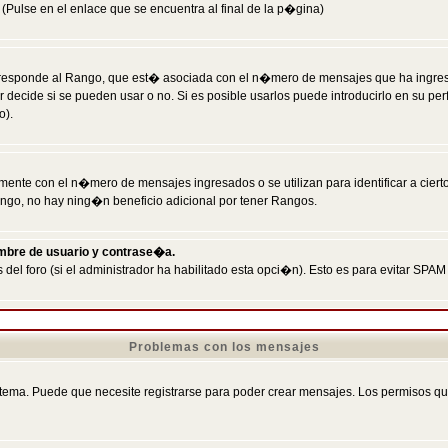
Pulse en el enlace que se encuentra al final de la p�gina)
responde al Rango, que est� asociada con el n�mero de mensajes que ha ingresado
ecide si se pueden usar o no. Si es posible usarlos puede introducirlo en su perf
o).
nte con el n�mero de mensajes ingresados o se utilizan para identificar a cierto
ngo, no hay ning�n beneficio adicional por tener Rangos.
ombre de usuario y contrase�a.
 del foro (si el administrador ha habilitado esta opci�n). Esto es para evitar S
Problemas con los mensajes
ema. Puede que necesite registrarse para poder crear mensajes. Los permisos que t