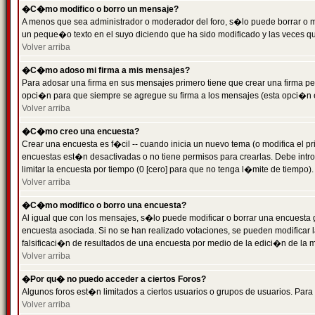
�C�mo modifico o borro un mensaje?
A menos que sea administrador o moderador del foro, s�lo puede borrar o 
un peque�o texto en el suyo diciendo que ha sido modificado y las veces que
Volver arriba
�C�mo adoso mi firma a mis mensajes?
Para adosar una firma en sus mensajes primero tiene que crear una firma pe
opci�n para que siempre se agregue su firma a los mensajes (esta opci�n es
Volver arriba
�C�mo creo una encuesta?
Crear una encuesta es f�cil -- cuando inicia un nuevo tema (o modifica el
encuestas est�n desactivadas o no tiene permisos para crearlas. Debe intro
limitar la encuesta por tiempo (0 [cero] para que no tenga l�mite de tiempo
Volver arriba
�C�mo modifico o borro una encuesta?
Al igual que con los mensajes, s�lo puede modificar o borrar una encuesta 
encuesta asociada. Si no se han realizado votaciones, se pueden modificar l
falsificaci�n de resultados de una encuesta por medio de la edici�n de la 
Volver arriba
�Por qu� no puedo acceder a ciertos Foros?
Algunos foros est�n limitados a ciertos usuarios o grupos de usuarios. Para 
Volver arriba