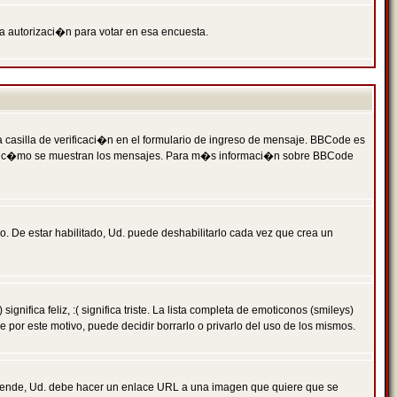
ga autorizaci�n para votar en esa encuesta.
asilla de verificaci�n en el formulario de ingreso de mensaje. BBCode es
 qu� y c�mo se muestran los mensajes. Para m�s informaci�n sobre BBCode
. De estar habilitado, Ud. puede deshabilitarlo cada vez que crea un
ca feliz, :( significa triste. La lista completa de emoticonos (smileys)
por este motivo, puede decidir borrarlo o privarlo del uso de los mismos.
 ende, Ud. debe hacer un enlace URL a una imagen que quiere que se