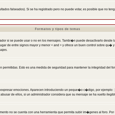
ltados falseados). Si se ha registrado pero no puede votar, es posible que no ten
Formatos y tipos de temas
r si se puede usar o no en los mensajes. Tambi�n puede desactivarlo desde la c
 ] en lugar de entre signos mayor y menor < and > y ofrece un buen control sobre
sajes.
 permitidas. Esto es una medida de seguridad para mantener la integridad del foro
esar emociones. Aparecen introduciendo un peque�o c�digo, por ejemplo: :) signifi
sar de ellos, si un administrador considera que su mensaje se ha vuelto ilegible 
nto no se cuenta con una herramienta que permita subir im�genes al foro. Por