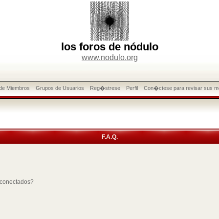
los foros de nódulo
www.nodulo.org
 de Miembros
Grupos de Usuarios
Reg�strese
Perfil
Con�ctese para revisar sus m
F.A.Q.
 conectados?