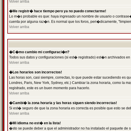
Volver arriba
�Me registr� hace tiempo pero ya no puedo conectarme!
Lo m�s probable es que: haya ingresado un nombre de usuario o contrase�a 
cuenta por alguna raz�n. Es normal que los foros, peri�dicamente, "limpie
Volver arriba
�C�mo cambio mi configuraci�n?
Todos sus datos y configuraciones (si est� registrado) est�n archivados en
Volver arriba
�Los horarios son incorrectos!
Las horas son, casi siempre, correctas, lo que puede estar sucediendo es que
Londres, Paris, New York, Sydney, etc.) Cambiar la zona horaria, como la 
registrado, este es un buen momento para hacerlo.
Volver arriba
�Cambi� la zona horaria y las horas siguen siendo incorrectas!
Si est� seguro de que la zona horaria es correcta es posible que esto se d
Volver arriba
�Mi idioma no est� en la lista!
�sto se puede deber a que el administrador no ha instalado el paquete de s