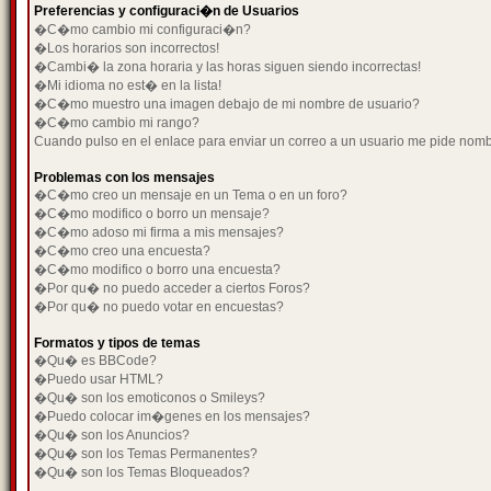
Preferencias y configuraci�n de Usuarios
�C�mo cambio mi configuraci�n?
�Los horarios son incorrectos!
�Cambi� la zona horaria y las horas siguen siendo incorrectas!
�Mi idioma no est� en la lista!
�C�mo muestro una imagen debajo de mi nombre de usuario?
�C�mo cambio mi rango?
Cuando pulso en el enlace para enviar un correo a un usuario me pide nom
Problemas con los mensajes
�C�mo creo un mensaje en un Tema o en un foro?
�C�mo modifico o borro un mensaje?
�C�mo adoso mi firma a mis mensajes?
�C�mo creo una encuesta?
�C�mo modifico o borro una encuesta?
�Por qu� no puedo acceder a ciertos Foros?
�Por qu� no puedo votar en encuestas?
Formatos y tipos de temas
�Qu� es BBCode?
�Puedo usar HTML?
�Qu� son los emoticonos o Smileys?
�Puedo colocar im�genes en los mensajes?
�Qu� son los Anuncios?
�Qu� son los Temas Permanentes?
�Qu� son los Temas Bloqueados?