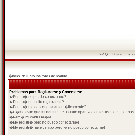
F.A.Q.
Buscar
Lista
�ndice del Foro los foros de nódulo
Problemas para Registrarse y Conectarse
�Por qu� no puedo conectarme?
�Por qu� necesito registrarme?
�Por qu� me desconecta autom�ticamente?
�C�mo evito que mi nombre de usuario aparezca en las listas de usuarios
�Perd� mi contrase�a!
�Me registr� pero no puedo conectarme!
�Me registr� hace tiempo pero ya no puedo conectarme!