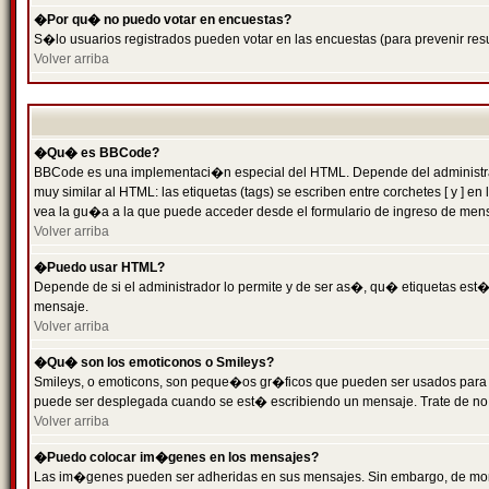
�Por qu� no puedo votar en encuestas?
S�lo usuarios registrados pueden votar en las encuestas (para prevenir resu
Volver arriba
�Qu� es BBCode?
BBCode es una implementaci�n especial del HTML. Depende del administrado
muy similar al HTML: las etiquetas (tags) se escriben entre corchetes [ y
vea la gu�a a la que puede acceder desde el formulario de ingreso de men
Volver arriba
�Puedo usar HTML?
Depende de si el administrador lo permite y de ser as�, qu� etiquetas est�n
mensaje.
Volver arriba
�Qu� son los emoticonos o Smileys?
Smileys, o emoticons, son peque�os gr�ficos que pueden ser usados para expr
puede ser desplegada cuando se est� escribiendo un mensaje. Trate de no abu
Volver arriba
�Puedo colocar im�genes en los mensajes?
Las im�genes pueden ser adheridas en sus mensajes. Sin embargo, de mome