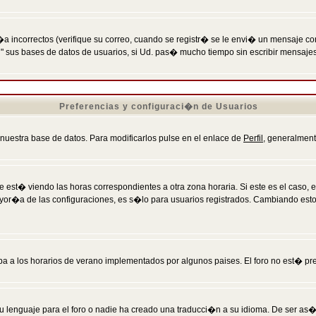
incorrectos (verifique su correo, cuando se registr� se le envi� un mensaje co
n" sus bases de datos de usuarios, si Ud. pas� mucho tiempo sin escribir mensaje
Preferencias y configuraci�n de Usuarios
 nuestra base de datos. Para modificarlos pulse en el enlace de
Perfil
, generalment
 est� viendo las horas correspondientes a otra zona horaria. Si este es el caso, en
mayor�a de las configuraciones, es s�lo para usuarios registrados. Cambiando est
eba a los horarios de verano implementados por algunos paises. El foro no est� pr
u lenguaje para el foro o nadie ha creado una traducci�n a su idioma. De ser as�,