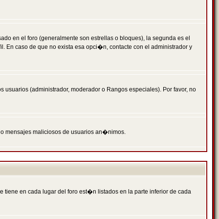
 en el foro (generalmente son estrellas o bloques), la segunda es el
il. En caso de que no exista esa opci�n, contacte con el administrador y
s usuarios (administrador, moderador o Rangos especiales). Por favor, no
PAM o mensajes maliciosos de usuarios an�nimos.
iene en cada lugar del foro est�n listados en la parte inferior de cada