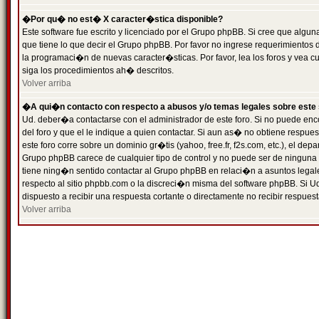
�Por qu� no est� X caracter�stica disponible?
Este software fue escrito y licenciado por el Grupo phpBB. Si cree que algun
que tiene lo que decir el Grupo phpBB. Por favor no ingrese requerimientos
la programaci�n de nuevas caracter�sticas. Por favor, lea los foros y vea c
siga los procedimientos ah� descritos.
Volver arriba
�A qui�n contacto con respecto a abusos y/o temas legales sobre este 
Ud. deber�a contactarse con el administrador de este foro. Si no puede enc
del foro y que el le indique a quien contactar. Si aun as� no obtiene resp
este foro corre sobre un dominio gr�tis (yahoo, free.fr, f2s.com, etc.), el d
Grupo phpBB carece de cualquier tipo de control y no puede ser de ninguna
tiene ning�n sentido contactar al Grupo phpBB en relaci�n a asuntos legal
respecto al sitio phpbb.com o la discreci�n misma del software phpBB. Si U
dispuesto a recibir una respuesta cortante o directamente no recibir respuest
Volver arriba