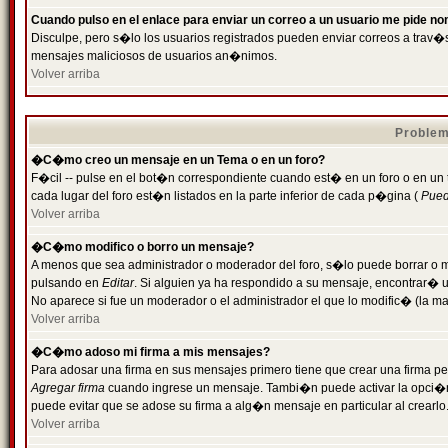
Cuando pulso en el enlace para enviar un correo a un usuario me pide n
Disculpe, pero s�lo los usuarios registrados pueden enviar correos a trav�s 
mensajes maliciosos de usuarios an�nimos.
Volver arriba
Problem
�C�mo creo un mensaje en un Tema o en un foro?
F�cil -- pulse en el bot�n correspondiente cuando est� en un foro o en un
cada lugar del foro est�n listados en la parte inferior de cada p�gina (
Puede
Volver arriba
�C�mo modifico o borro un mensaje?
A menos que sea administrador o moderador del foro, s�lo puede borrar o 
pulsando en
Editar
. Si alguien ya ha respondido a su mensaje, encontrar� 
No aparece si fue un moderador o el administrador el que lo modific� (la ma
Volver arriba
�C�mo adoso mi firma a mis mensajes?
Para adosar una firma en sus mensajes primero tiene que crear una firma pe
Agregar firma
cuando ingrese un mensaje. Tambi�n puede activar la opci�n 
puede evitar que se adose su firma a alg�n mensaje en particular al crearlo
Volver arriba