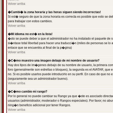
Volver arriba
�Cambi� la zona horaria y las horas siguen siendo incorrectas!
Si est� seguro de que la zona horaria es correcta es posible que esto se d
para trabajar con estos cambios.
Volver arriba
�Mi idioma no est� en la lista!
�sto se puede deber a que el administrador no ha instalado el paquete de s
si�ntase total libertad para hacer una traducci�n (miles de personas se lo
enlace que se encuentra al final de la p�gina)
Volver arriba
�C�mo muestro una imagen debajo de mi nombre de usuario?
Hay dos tipos de im�genes debajo de su nombre de usuario, la primera co
foro (generalmente son estrellas o bloques), la segunda es el AVATAR, que 
no. Si es posible usarlos puede introducirlo en su perfil. En caso de que no
(seguramente sea un administrador bueno).
Volver arriba
�C�mo cambio mi rango?
Por lo general no puede cambiar su Rango ya que �ste es asociado directame
usuarios (administrador, moderador o Rangos especiales). Por favor, no ab
ning�n beneficio adicional por tener Rangos.
Volver arriba