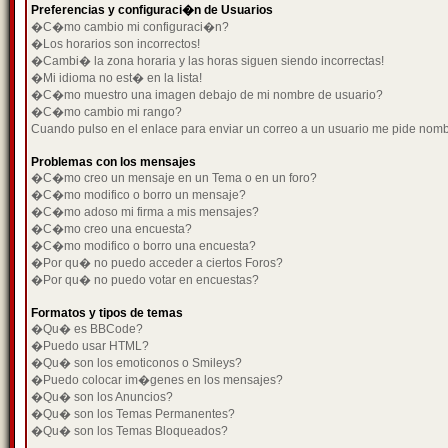
Preferencias y configuraci�n de Usuarios
�C�mo cambio mi configuraci�n?
�Los horarios son incorrectos!
�Cambi� la zona horaria y las horas siguen siendo incorrectas!
�Mi idioma no est� en la lista!
�C�mo muestro una imagen debajo de mi nombre de usuario?
�C�mo cambio mi rango?
Cuando pulso en el enlace para enviar un correo a un usuario me pide nom
Problemas con los mensajes
�C�mo creo un mensaje en un Tema o en un foro?
�C�mo modifico o borro un mensaje?
�C�mo adoso mi firma a mis mensajes?
�C�mo creo una encuesta?
�C�mo modifico o borro una encuesta?
�Por qu� no puedo acceder a ciertos Foros?
�Por qu� no puedo votar en encuestas?
Formatos y tipos de temas
�Qu� es BBCode?
�Puedo usar HTML?
�Qu� son los emoticonos o Smileys?
�Puedo colocar im�genes en los mensajes?
�Qu� son los Anuncios?
�Qu� son los Temas Permanentes?
�Qu� son los Temas Bloqueados?