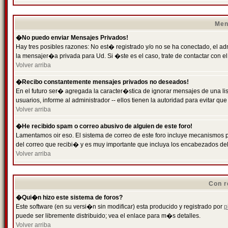
Men
�No puedo enviar Mensajes Privados!
Hay tres posibles razones: No est� registrado y/o no se ha conectado, el ad
la mensajer�a privada para Ud. Si �ste es el caso, trate de contactar con el
Volver arriba
�Recibo constantemente mensajes privados no deseados!
En el futuro ser� agregada la caracter�stica de ignorar mensajes de una l
usuarios, informe al administrador -- ellos tienen la autoridad para evitar 
Volver arriba
�He recibido spam o correo abusivo de alguien de este foro!
Lamentamos oir eso. El sistema de correo de este foro incluye mecanismos p
del correo que recibi� y es muy importante que incluya los encabezados de
Volver arriba
Con r
�Qui�n hizo este sistema de foros?
Este software (en su versi�n sin modificar) esta producido y registrado por
p
puede ser libremente distribuido; vea el enlace para m�s detalles.
Volver arriba