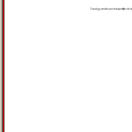
Canal
rss
servido por el
trujam�n
de la