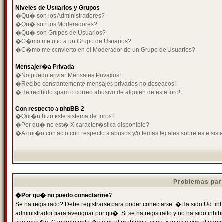
Niveles de Usuarios y Grupos
�Qu� son los Administradores?
�Qu� son los Moderadores?
�Qu� son Grupos de Usuarios?
�C�mo me uno a un Grupo de Usuarios?
�C�mo me convierto en el Moderador de un Grupo de Usuarios?
Mensajer�a Privada
�No puedo enviar Mensajes Privados!
�Recibo constantemente mensajes privados no deseados!
�He recibido spam o correo abusivo de alguien de este foro!
Con respecto a phpBB 2
�Qui�n hizo este sistema de foros?
�Por qu� no est� X caracter�stica disponible?
�A qui�n contacto con respecto a abusos y/o temas legales sobre este sist
Problemas par
�Por qu� no puedo conectarme?
Se ha registrado? Debe registrarse para poder conectarse. �Ha sido Ud. inh
administrador para averiguar por qu�. Si se ha registrado y no ha sido inh