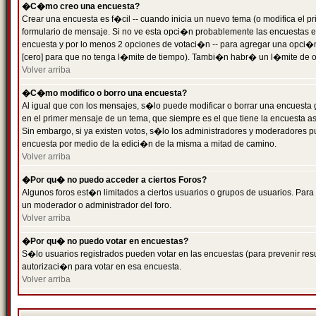
�C�mo creo una encuesta?
Crear una encuesta es f�cil -- cuando inicia un nuevo tema (o modifica el
formulario de mensaje. Si no ve esta opci�n probablemente las encuestas es
encuesta y por lo menos 2 opciones de votaci�n -- para agregar una opci�
[cero] para que no tenga l�mite de tiempo). Tambi�n habr� un l�mite de op
Volver arriba
�C�mo modifico o borro una encuesta?
Al igual que con los mensajes, s�lo puede modificar o borrar una encuesta 
en el primer mensaje de un tema, que siempre es el que tiene la encuesta as
Sin embargo, si ya existen votos, s�lo los administradores y moderadores pu
encuesta por medio de la edici�n de la misma a mitad de camino.
Volver arriba
�Por qu� no puedo acceder a ciertos Foros?
Algunos foros est�n limitados a ciertos usuarios o grupos de usuarios. Para 
un moderador o administrador del foro.
Volver arriba
�Por qu� no puedo votar en encuestas?
S�lo usuarios registrados pueden votar en las encuestas (para prevenir resu
autorizaci�n para votar en esa encuesta.
Volver arriba