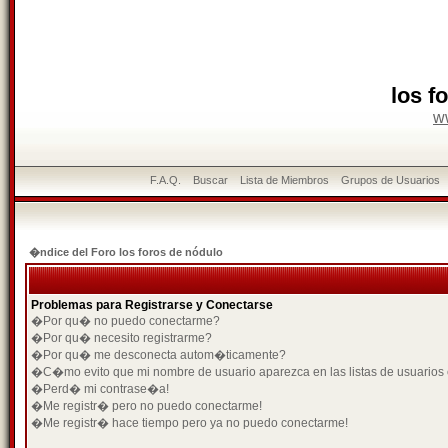
los f
w
F.A.Q.
Buscar
Lista de Miembros
Grupos de Usuarios
�ndice del Foro los foros de nódulo
Problemas para Registrarse y Conectarse
�Por qu� no puedo conectarme?
�Por qu� necesito registrarme?
�Por qu� me desconecta autom�ticamente?
�C�mo evito que mi nombre de usuario aparezca en las listas de usuarios
�Perd� mi contrase�a!
�Me registr� pero no puedo conectarme!
�Me registr� hace tiempo pero ya no puedo conectarme!