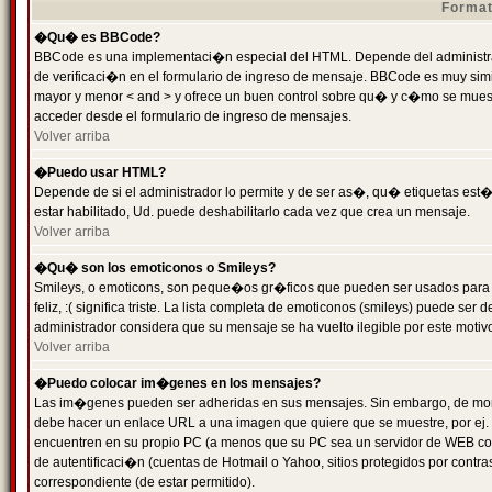
Format
�Qu� es BBCode?
BBCode es una implementaci�n especial del HTML. Depende del administrad
de verificaci�n en el formulario de ingreso de mensaje. BBCode es muy simila
mayor y menor < and > y ofrece un buen control sobre qu� y c�mo se mue
acceder desde el formulario de ingreso de mensajes.
Volver arriba
�Puedo usar HTML?
Depende de si el administrador lo permite y de ser as�, qu� etiquetas est�
estar habilitado, Ud. puede deshabilitarlo cada vez que crea un mensaje.
Volver arriba
�Qu� son los emoticonos o Smileys?
Smileys, o emoticons, son peque�os gr�ficos que pueden ser usados para 
feliz, :( significa triste. La lista completa de emoticonos (smileys) puede s
administrador considera que su mensaje se ha vuelto ilegible por este motivo
Volver arriba
�Puedo colocar im�genes en los mensajes?
Las im�genes pueden ser adheridas en sus mensajes. Sin embargo, de mome
debe hacer un enlace URL a una imagen que quiere que se muestre, por ej.
encuentren en su propio PC (a menos que su PC sea un servidor de WEB c
de autentificaci�n (cuentas de Hotmail o Yahoo, sitios protegidos por contr
correspondiente (de estar permitido).