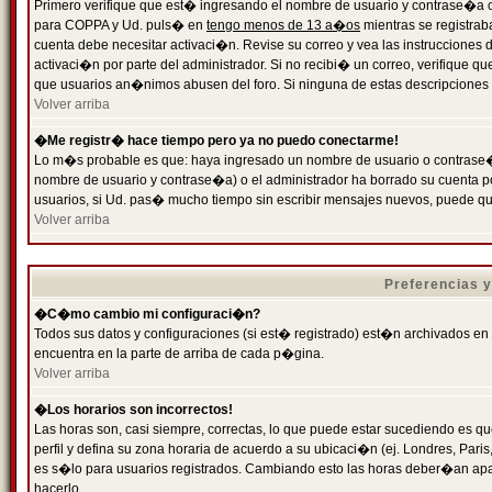
Primero verifique que est� ingresando el nombre de usuario y contrase�a cor
para COPPA y Ud. puls� en
tengo menos de 13 a�os
mientras se registrab
cuenta debe necesitar activaci�n. Revise su correo y vea las instrucciones d
activaci�n por parte del administrador. Si no recibi� un correo, verifique qu
que usuarios an�nimos abusen del foro. Si ninguna de estas descripciones c
Volver arriba
�Me registr� hace tiempo pero ya no puedo conectarme!
Lo m�s probable es que: haya ingresado un nombre de usuario o contrase�a
nombre de usuario y contrase�a) o el administrador ha borrado su cuenta p
usuarios, si Ud. pas� mucho tiempo sin escribir mensajes nuevos, puede qu
Volver arriba
Preferencias 
�C�mo cambio mi configuraci�n?
Todos sus datos y configuraciones (si est� registrado) est�n archivados en
encuentra en la parte de arriba de cada p�gina.
Volver arriba
�Los horarios son incorrectos!
Las horas son, casi siempre, correctas, lo que puede estar sucediendo es que
perfil y defina su zona horaria de acuerdo a su ubicaci�n (ej. Londres, Par
es s�lo para usuarios registrados. Cambiando esto las horas deber�an apar
hacerlo.