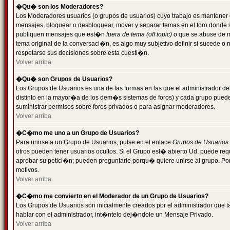
�Qu� son los Moderadores?
Los Moderadores usuarios (o grupos de usuarios) cuyo trabajo es mantener 
mensajes, bloquear o desbloquear, mover y separar temas en el foro donde
publiquen mensajes que est�n
fuera de tema (off topic)
o que se abuse de ma
tema original de la conversaci�n, es algo muy subjetivo definir si sucede 
respetarse sus decisiones sobre esta cuesti�n.
Volver arriba
�Qu� son Grupos de Usuarios?
Los Grupos de Usuarios es una de las formas en las que el administrador de
distinto en la mayor�a de los dem�s sistemas de foros) y cada grupo puede te
suministrar permisos sobre foros privados o para asignar moderadores.
Volver arriba
�C�mo me uno a un Grupo de Usuarios?
Para unirse a un Grupo de Usuarios, pulse en el enlace
Grupos de Usuarios
otros pueden tener usuarios ocultos. Si el Grupo est� abierto Ud. puede re
aprobar su petici�n; pueden preguntarle porqu� quiere unirse al grupo. Por
motivos.
Volver arriba
�C�mo me convierto en el Moderador de un Grupo de Usuarios?
Los Grupos de Usuarios son inicialmente creados por el administrador que
hablar con el administrador, int�ntelo dej�ndole un Mensaje Privado.
Volver arriba