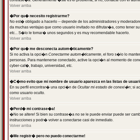
contrase�a. Generalmente �ste es el problema; si no, contacte con el admini
Volver arriba
�Por qu� necesito registrarme?
No est� obligado a hacerlo -- depende de los administradores y moderadores
da muchas ventajas que como usuario invitado no difrutar�a, como tener su
etc... S�lo le tomar� unos segundos y es muy recomendable hacerlo.
Volver arriba
�Por qu� me desconecta autom�ticamente?
Si no activa la opci�n
Conectarme autom�ticamente
, el foro s�lo lo mant
personas. Para mantenerse conectado, active la opci�n al momento de cone
cyber-caf�, trabajo, universidad, etc.
Volver arriba
�C�mo evito que mi nombre de usuario aparezca en las listas de usuar
En su perfil encontrar� una opci�n de
Ocultar mi estado de conexi�n
; si 
como usuario oculto.
Volver arriba
�Perd� mi contrase�a!
�No se altere! Si bien su contrase�a no se le puede enviar puede ser camb
instrucciones y podr� volver a conectarse casi de inmediato.
Volver arriba
�Me registr� pero no puedo conectarme!