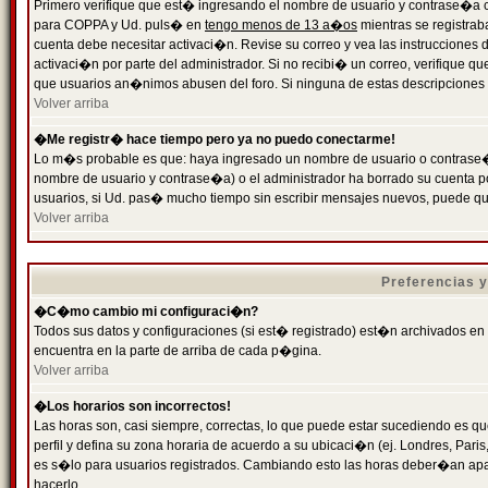
Primero verifique que est� ingresando el nombre de usuario y contrase�a cor
para COPPA y Ud. puls� en
tengo menos de 13 a�os
mientras se registrab
cuenta debe necesitar activaci�n. Revise su correo y vea las instrucciones d
activaci�n por parte del administrador. Si no recibi� un correo, verifique qu
que usuarios an�nimos abusen del foro. Si ninguna de estas descripciones c
Volver arriba
�Me registr� hace tiempo pero ya no puedo conectarme!
Lo m�s probable es que: haya ingresado un nombre de usuario o contrase�a
nombre de usuario y contrase�a) o el administrador ha borrado su cuenta p
usuarios, si Ud. pas� mucho tiempo sin escribir mensajes nuevos, puede qu
Volver arriba
Preferencias 
�C�mo cambio mi configuraci�n?
Todos sus datos y configuraciones (si est� registrado) est�n archivados en
encuentra en la parte de arriba de cada p�gina.
Volver arriba
�Los horarios son incorrectos!
Las horas son, casi siempre, correctas, lo que puede estar sucediendo es que
perfil y defina su zona horaria de acuerdo a su ubicaci�n (ej. Londres, Par
es s�lo para usuarios registrados. Cambiando esto las horas deber�an apar
hacerlo.