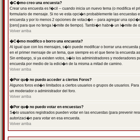
�C�mo creo una encuesta?
Crear una encuesta es f�cil -- cuando inicia un nuevo tema (o modifica el
formulario de mensaje. Si no ve esta opci�n probablemente las encuestas es
encuesta y por lo menos 2 opciones de votaci�n -- para agregar una opci�
[cero] para que no tenga l�mite de tiempo). Tambi�n habr� un l�mite de op
Volver arriba
�C�mo modifico o borro una encuesta?
Al igual que con los mensajes, s�lo puede modificar o borrar una encuesta 
en el primer mensaje de un tema, que siempre es el que tiene la encuesta as
Sin embargo, si ya existen votos, s�lo los administradores y moderadores pu
encuesta por medio de la edici�n de la misma a mitad de camino.
Volver arriba
�Por qu� no puedo acceder a ciertos Foros?
Algunos foros est�n limitados a ciertos usuarios o grupos de usuarios. Para 
un moderador o administrador del foro.
Volver arriba
�Por qu� no puedo votar en encuestas?
S�lo usuarios registrados pueden votar en las encuestas (para prevenir resu
autorizaci�n para votar en esa encuesta.
Volver arriba