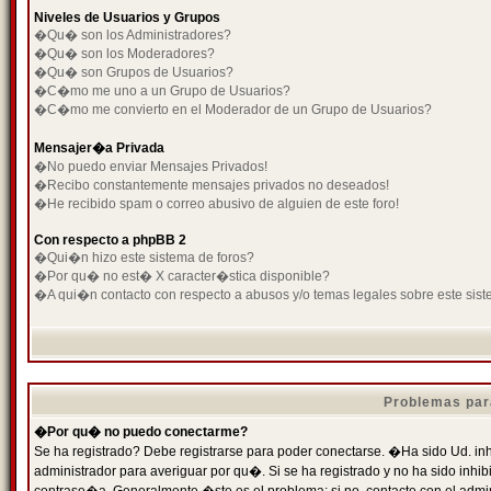
Niveles de Usuarios y Grupos
�Qu� son los Administradores?
�Qu� son los Moderadores?
�Qu� son Grupos de Usuarios?
�C�mo me uno a un Grupo de Usuarios?
�C�mo me convierto en el Moderador de un Grupo de Usuarios?
Mensajer�a Privada
�No puedo enviar Mensajes Privados!
�Recibo constantemente mensajes privados no deseados!
�He recibido spam o correo abusivo de alguien de este foro!
Con respecto a phpBB 2
�Qui�n hizo este sistema de foros?
�Por qu� no est� X caracter�stica disponible?
�A qui�n contacto con respecto a abusos y/o temas legales sobre este sist
Problemas par
�Por qu� no puedo conectarme?
Se ha registrado? Debe registrarse para poder conectarse. �Ha sido Ud. inh
administrador para averiguar por qu�. Si se ha registrado y no ha sido inh