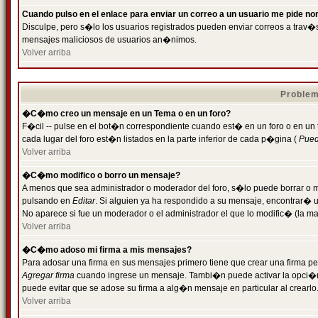
Cuando pulso en el enlace para enviar un correo a un usuario me pide n
Disculpe, pero s�lo los usuarios registrados pueden enviar correos a trav�s 
mensajes maliciosos de usuarios an�nimos.
Volver arriba
Problem
�C�mo creo un mensaje en un Tema o en un foro?
F�cil -- pulse en el bot�n correspondiente cuando est� en un foro o en un
cada lugar del foro est�n listados en la parte inferior de cada p�gina (
Puede
Volver arriba
�C�mo modifico o borro un mensaje?
A menos que sea administrador o moderador del foro, s�lo puede borrar o 
pulsando en
Editar
. Si alguien ya ha respondido a su mensaje, encontrar� 
No aparece si fue un moderador o el administrador el que lo modific� (la ma
Volver arriba
�C�mo adoso mi firma a mis mensajes?
Para adosar una firma en sus mensajes primero tiene que crear una firma pe
Agregar firma
cuando ingrese un mensaje. Tambi�n puede activar la opci�n 
puede evitar que se adose su firma a alg�n mensaje en particular al crearlo
Volver arriba