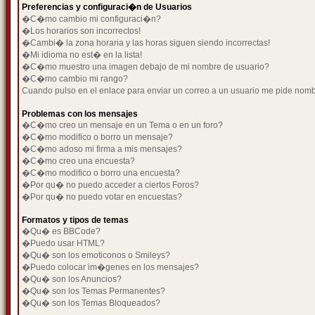
Preferencias y configuraci�n de Usuarios
�C�mo cambio mi configuraci�n?
�Los horarios son incorrectos!
�Cambi� la zona horaria y las horas siguen siendo incorrectas!
�Mi idioma no est� en la lista!
�C�mo muestro una imagen debajo de mi nombre de usuario?
�C�mo cambio mi rango?
Cuando pulso en el enlace para enviar un correo a un usuario me pide nom
Problemas con los mensajes
�C�mo creo un mensaje en un Tema o en un foro?
�C�mo modifico o borro un mensaje?
�C�mo adoso mi firma a mis mensajes?
�C�mo creo una encuesta?
�C�mo modifico o borro una encuesta?
�Por qu� no puedo acceder a ciertos Foros?
�Por qu� no puedo votar en encuestas?
Formatos y tipos de temas
�Qu� es BBCode?
�Puedo usar HTML?
�Qu� son los emoticonos o Smileys?
�Puedo colocar im�genes en los mensajes?
�Qu� son los Anuncios?
�Qu� son los Temas Permanentes?
�Qu� son los Temas Bloqueados?