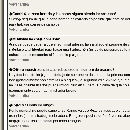
Volver arriba
�Cambi� la zona horaria y las horas siguen siendo incorrectas!
Si est� seguro de que la zona horaria es correcta es posible que esto se d
para trabajar con estos cambios.
Volver arriba
�Mi idioma no est� en la lista!
�sto se puede deber a que el administrador no ha instalado el paquete de s
si�ntase total libertad para hacer una traducci�n (miles de personas se lo
enlace que se encuentra al final de la p�gina)
Volver arriba
�C�mo muestro una imagen debajo de mi nombre de usuario?
Hay dos tipos de im�genes debajo de su nombre de usuario, la primera co
foro (generalmente son estrellas o bloques), la segunda es el AVATAR, que 
no. Si es posible usarlos puede introducirlo en su perfil. En caso de que no
(seguramente sea un administrador bueno).
Volver arriba
�C�mo cambio mi rango?
Por lo general no puede cambiar su Rango ya que �ste es asociado directame
usuarios (administrador, moderador o Rangos especiales). Por favor, no ab
ning�n beneficio adicional por tener Rangos.
Volver arriba