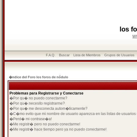
los f
w
F.A.Q.
Buscar
Lista de Miembros
Grupos de Usuarios
�ndice del Foro los foros de nódulo
Problemas para Registrarse y Conectarse
�Por qu� no puedo conectarme?
�Por qu� necesito registrarme?
�Por qu� me desconecta autom�ticamente?
�C�mo evito que mi nombre de usuario aparezca en las listas de usuarios
�Perd� mi contrase�a!
�Me registr� pero no puedo conectarme!
�Me registr� hace tiempo pero ya no puedo conectarme!