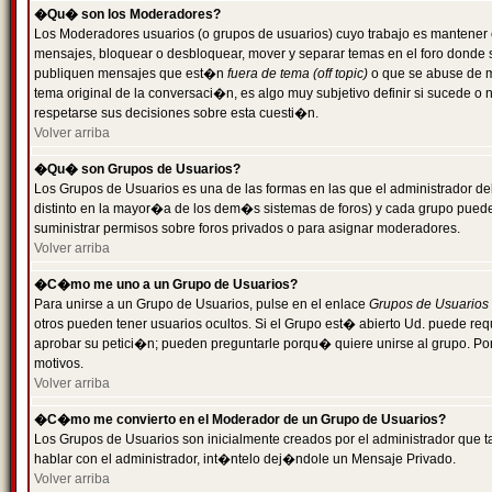
�Qu� son los Moderadores?
Los Moderadores usuarios (o grupos de usuarios) cuyo trabajo es mantener 
mensajes, bloquear o desbloquear, mover y separar temas en el foro donde
publiquen mensajes que est�n
fuera de tema (off topic)
o que se abuse de ma
tema original de la conversaci�n, es algo muy subjetivo definir si sucede 
respetarse sus decisiones sobre esta cuesti�n.
Volver arriba
�Qu� son Grupos de Usuarios?
Los Grupos de Usuarios es una de las formas en las que el administrador de
distinto en la mayor�a de los dem�s sistemas de foros) y cada grupo puede te
suministrar permisos sobre foros privados o para asignar moderadores.
Volver arriba
�C�mo me uno a un Grupo de Usuarios?
Para unirse a un Grupo de Usuarios, pulse en el enlace
Grupos de Usuarios
otros pueden tener usuarios ocultos. Si el Grupo est� abierto Ud. puede re
aprobar su petici�n; pueden preguntarle porqu� quiere unirse al grupo. Por
motivos.
Volver arriba
�C�mo me convierto en el Moderador de un Grupo de Usuarios?
Los Grupos de Usuarios son inicialmente creados por el administrador que
hablar con el administrador, int�ntelo dej�ndole un Mensaje Privado.
Volver arriba