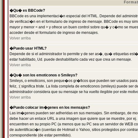
Format
�Qu� es BBCode?
BBCode es una implementaci�n especial del HTML. Depende del administrad
de verificaci�n en el formulario de ingreso de mensaje. BBCode es muy simila
mayor y menor < and > y ofrece un buen control sobre qu� y c�mo se mue
acceder desde el formulario de ingreso de mensajes.
Volver arriba
�Puedo usar HTML?
Depende de si el administrador lo permite y de ser as�, qu� etiquetas est�
estar habilitado, Ud. puede deshabilitarlo cada vez que crea un mensaje.
Volver arriba
�Qu� son los emoticonos o Smileys?
Smileys, o emoticons, son peque�os gr�ficos que pueden ser usados para 
feliz, :( significa triste. La lista completa de emoticonos (smileys) puede s
administrador considera que su mensaje se ha vuelto ilegible por este motivo
Volver arriba
�Puedo colocar im�genes en los mensajes?
Las im�genes pueden ser adheridas en sus mensajes. Sin embargo, de mome
debe hacer un enlace URL a una imagen que quiere que se muestre, por ej.
encuentren en su propio PC (a menos que su PC sea un servidor de WEB c
de autentificaci�n (cuentas de Hotmail o Yahoo, sitios protegidos por contr
correspondiente (de estar permitido).