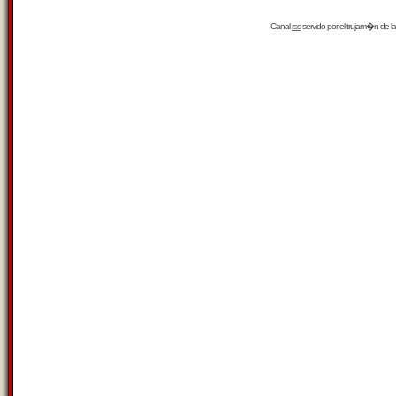
Canal
rss
servido por el
trujam�n
de la