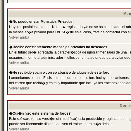
Men
�No puedo enviar Mensajes Privados!
Hay tres posibles razones: No est� registrado y/o no se ha conectado, el ad
la mensajer�a privada para Ud. Si �ste es el caso, trate de contactar con el
Volver arriba
�Recibo constantemente mensajes privados no deseados!
En el futuro ser� agregada la caracter�stica de ignorar mensajes de una l
usuarios, informe al administrador -- ellos tienen la autoridad para evitar 
Volver arriba
�He recibido spam o correo abusivo de alguien de este foro!
Lamentamos oir eso. El sistema de correo de este foro incluye mecanismos p
del correo que recibi� y es muy importante que incluya los encabezados de
Volver arriba
Con r
�Qui�n hizo este sistema de foros?
Este software (en su versi�n sin modificar) esta producido y registrado por
p
puede ser libremente distribuido; vea el enlace para m�s detalles.
Volver arriba