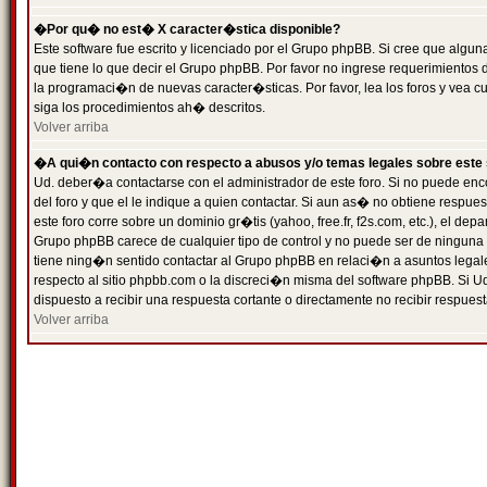
�Por qu� no est� X caracter�stica disponible?
Este software fue escrito y licenciado por el Grupo phpBB. Si cree que algun
que tiene lo que decir el Grupo phpBB. Por favor no ingrese requerimientos
la programaci�n de nuevas caracter�sticas. Por favor, lea los foros y vea c
siga los procedimientos ah� descritos.
Volver arriba
�A qui�n contacto con respecto a abusos y/o temas legales sobre este 
Ud. deber�a contactarse con el administrador de este foro. Si no puede enc
del foro y que el le indique a quien contactar. Si aun as� no obtiene resp
este foro corre sobre un dominio gr�tis (yahoo, free.fr, f2s.com, etc.), el d
Grupo phpBB carece de cualquier tipo de control y no puede ser de ninguna
tiene ning�n sentido contactar al Grupo phpBB en relaci�n a asuntos legal
respecto al sitio phpbb.com o la discreci�n misma del software phpBB. Si U
dispuesto a recibir una respuesta cortante o directamente no recibir respuest
Volver arriba