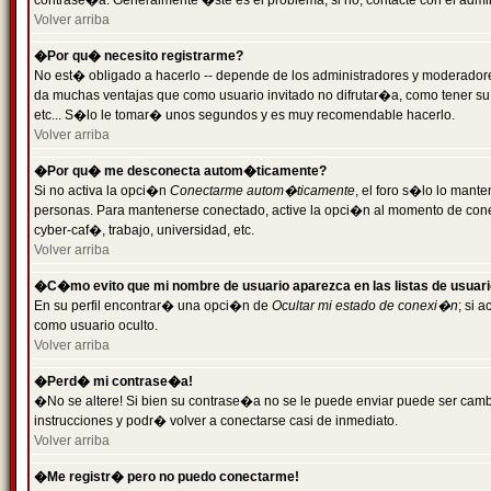
contrase�a. Generalmente �ste es el problema; si no, contacte con el admini
Volver arriba
�Por qu� necesito registrarme?
No est� obligado a hacerlo -- depende de los administradores y moderadores
da muchas ventajas que como usuario invitado no difrutar�a, como tener su
etc... S�lo le tomar� unos segundos y es muy recomendable hacerlo.
Volver arriba
�Por qu� me desconecta autom�ticamente?
Si no activa la opci�n
Conectarme autom�ticamente
, el foro s�lo lo mant
personas. Para mantenerse conectado, active la opci�n al momento de cone
cyber-caf�, trabajo, universidad, etc.
Volver arriba
�C�mo evito que mi nombre de usuario aparezca en las listas de usuar
En su perfil encontrar� una opci�n de
Ocultar mi estado de conexi�n
; si 
como usuario oculto.
Volver arriba
�Perd� mi contrase�a!
�No se altere! Si bien su contrase�a no se le puede enviar puede ser camb
instrucciones y podr� volver a conectarse casi de inmediato.
Volver arriba
�Me registr� pero no puedo conectarme!