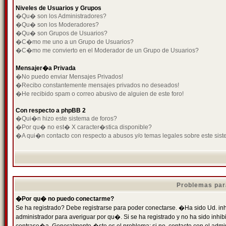
Niveles de Usuarios y Grupos
�Qu� son los Administradores?
�Qu� son los Moderadores?
�Qu� son Grupos de Usuarios?
�C�mo me uno a un Grupo de Usuarios?
�C�mo me convierto en el Moderador de un Grupo de Usuarios?
Mensajer�a Privada
�No puedo enviar Mensajes Privados!
�Recibo constantemente mensajes privados no deseados!
�He recibido spam o correo abusivo de alguien de este foro!
Con respecto a phpBB 2
�Qui�n hizo este sistema de foros?
�Por qu� no est� X caracter�stica disponible?
�A qui�n contacto con respecto a abusos y/o temas legales sobre este sist
Problemas par
�Por qu� no puedo conectarme?
Se ha registrado? Debe registrarse para poder conectarse. �Ha sido Ud. inh
administrador para averiguar por qu�. Si se ha registrado y no ha sido inh