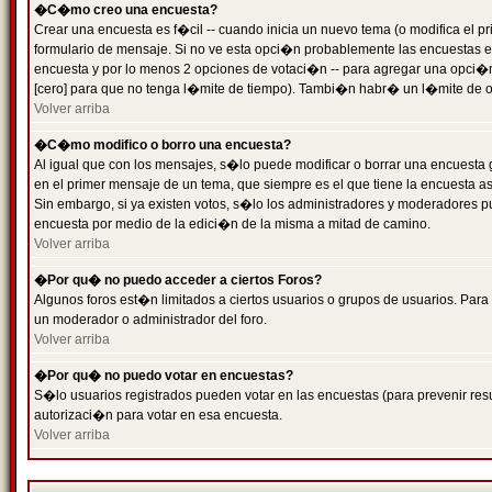
�C�mo creo una encuesta?
Crear una encuesta es f�cil -- cuando inicia un nuevo tema (o modifica el
formulario de mensaje. Si no ve esta opci�n probablemente las encuestas es
encuesta y por lo menos 2 opciones de votaci�n -- para agregar una opci�
[cero] para que no tenga l�mite de tiempo). Tambi�n habr� un l�mite de op
Volver arriba
�C�mo modifico o borro una encuesta?
Al igual que con los mensajes, s�lo puede modificar o borrar una encuesta 
en el primer mensaje de un tema, que siempre es el que tiene la encuesta as
Sin embargo, si ya existen votos, s�lo los administradores y moderadores pu
encuesta por medio de la edici�n de la misma a mitad de camino.
Volver arriba
�Por qu� no puedo acceder a ciertos Foros?
Algunos foros est�n limitados a ciertos usuarios o grupos de usuarios. Para 
un moderador o administrador del foro.
Volver arriba
�Por qu� no puedo votar en encuestas?
S�lo usuarios registrados pueden votar en las encuestas (para prevenir resu
autorizaci�n para votar en esa encuesta.
Volver arriba