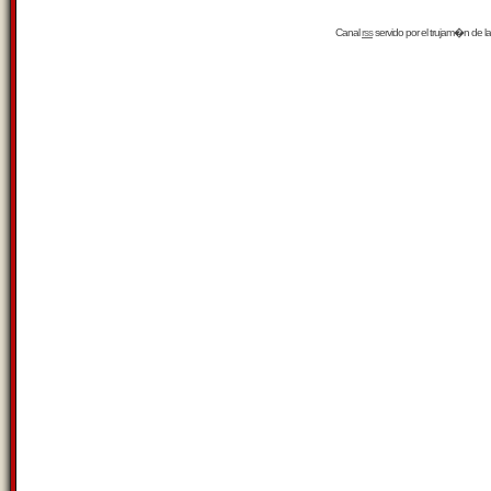
Canal
rss
servido por el
trujam�n
de la