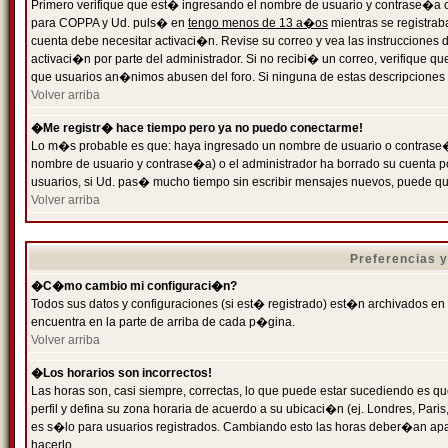
Primero verifique que est� ingresando el nombre de usuario y contrase�a cor
para COPPA y Ud. puls� en
tengo menos de 13 a�os
mientras se registrab
cuenta debe necesitar activaci�n. Revise su correo y vea las instrucciones d
activaci�n por parte del administrador. Si no recibi� un correo, verifique qu
que usuarios an�nimos abusen del foro. Si ninguna de estas descripciones c
Volver arriba
�Me registr� hace tiempo pero ya no puedo conectarme!
Lo m�s probable es que: haya ingresado un nombre de usuario o contrase�a
nombre de usuario y contrase�a) o el administrador ha borrado su cuenta p
usuarios, si Ud. pas� mucho tiempo sin escribir mensajes nuevos, puede qu
Volver arriba
Preferencias 
�C�mo cambio mi configuraci�n?
Todos sus datos y configuraciones (si est� registrado) est�n archivados en
encuentra en la parte de arriba de cada p�gina.
Volver arriba
�Los horarios son incorrectos!
Las horas son, casi siempre, correctas, lo que puede estar sucediendo es que
perfil y defina su zona horaria de acuerdo a su ubicaci�n (ej. Londres, Par
es s�lo para usuarios registrados. Cambiando esto las horas deber�an apar
hacerlo.