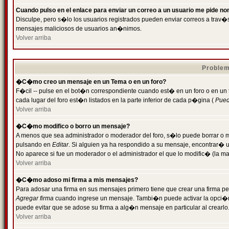
Cuando pulso en el enlace para enviar un correo a un usuario me pide n
Disculpe, pero s�lo los usuarios registrados pueden enviar correos a trav�s 
mensajes maliciosos de usuarios an�nimos.
Volver arriba
Problem
�C�mo creo un mensaje en un Tema o en un foro?
F�cil -- pulse en el bot�n correspondiente cuando est� en un foro o en un
cada lugar del foro est�n listados en la parte inferior de cada p�gina (
Puede
Volver arriba
�C�mo modifico o borro un mensaje?
A menos que sea administrador o moderador del foro, s�lo puede borrar o 
pulsando en
Editar
. Si alguien ya ha respondido a su mensaje, encontrar� 
No aparece si fue un moderador o el administrador el que lo modific� (la ma
Volver arriba
�C�mo adoso mi firma a mis mensajes?
Para adosar una firma en sus mensajes primero tiene que crear una firma pe
Agregar firma
cuando ingrese un mensaje. Tambi�n puede activar la opci�n 
puede evitar que se adose su firma a alg�n mensaje en particular al crearlo
Volver arriba