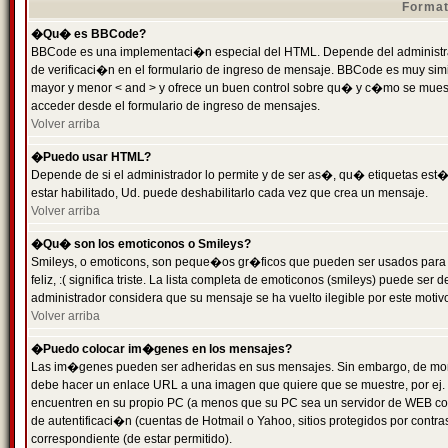
Format
�Qu� es BBCode?
BBCode es una implementaci�n especial del HTML. Depende del administrad
de verificaci�n en el formulario de ingreso de mensaje. BBCode es muy simila
mayor y menor < and > y ofrece un buen control sobre qu� y c�mo se mue
acceder desde el formulario de ingreso de mensajes.
Volver arriba
�Puedo usar HTML?
Depende de si el administrador lo permite y de ser as�, qu� etiquetas est�
estar habilitado, Ud. puede deshabilitarlo cada vez que crea un mensaje.
Volver arriba
�Qu� son los emoticonos o Smileys?
Smileys, o emoticons, son peque�os gr�ficos que pueden ser usados para 
feliz, :( significa triste. La lista completa de emoticonos (smileys) puede s
administrador considera que su mensaje se ha vuelto ilegible por este motivo
Volver arriba
�Puedo colocar im�genes en los mensajes?
Las im�genes pueden ser adheridas en sus mensajes. Sin embargo, de mome
debe hacer un enlace URL a una imagen que quiere que se muestre, por ej.
encuentren en su propio PC (a menos que su PC sea un servidor de WEB c
de autentificaci�n (cuentas de Hotmail o Yahoo, sitios protegidos por contr
correspondiente (de estar permitido).