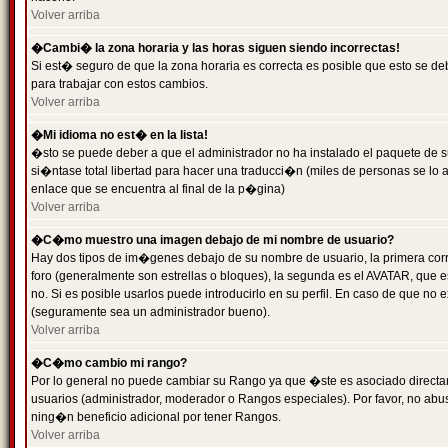
Volver arriba
�Cambi� la zona horaria y las horas siguen siendo incorrectas!
Si est� seguro de que la zona horaria es correcta es posible que esto se d
para trabajar con estos cambios.
Volver arriba
�Mi idioma no est� en la lista!
�sto se puede deber a que el administrador no ha instalado el paquete de s
si�ntase total libertad para hacer una traducci�n (miles de personas se lo
enlace que se encuentra al final de la p�gina)
Volver arriba
�C�mo muestro una imagen debajo de mi nombre de usuario?
Hay dos tipos de im�genes debajo de su nombre de usuario, la primera co
foro (generalmente son estrellas o bloques), la segunda es el AVATAR, que 
no. Si es posible usarlos puede introducirlo en su perfil. En caso de que no
(seguramente sea un administrador bueno).
Volver arriba
�C�mo cambio mi rango?
Por lo general no puede cambiar su Rango ya que �ste es asociado directame
usuarios (administrador, moderador o Rangos especiales). Por favor, no ab
ning�n beneficio adicional por tener Rangos.
Volver arriba