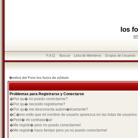
los f
w
F.A.Q.
Buscar
Lista de Miembros
Grupos de Usuarios
�ndice del Foro los foros de nódulo
Problemas para Registrarse y Conectarse
�Por qu� no puedo conectarme?
�Por qu� necesito registrarme?
�Por qu� me desconecta autom�ticamente?
�C�mo evito que mi nombre de usuario aparezca en las listas de usuarios
�Perd� mi contrase�a!
�Me registr� pero no puedo conectarme!
�Me registr� hace tiempo pero ya no puedo conectarme!