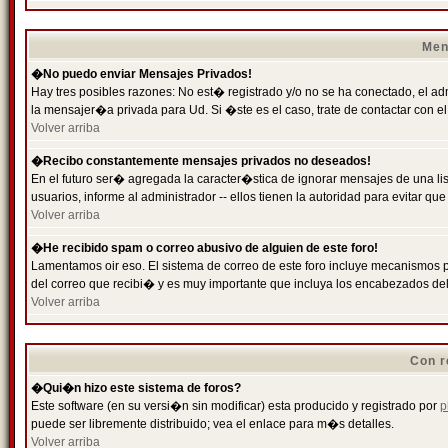
Men
�No puedo enviar Mensajes Privados!
Hay tres posibles razones: No est� registrado y/o no se ha conectado, el ad
la mensajer�a privada para Ud. Si �ste es el caso, trate de contactar con el
Volver arriba
�Recibo constantemente mensajes privados no deseados!
En el futuro ser� agregada la caracter�stica de ignorar mensajes de una l
usuarios, informe al administrador -- ellos tienen la autoridad para evitar 
Volver arriba
�He recibido spam o correo abusivo de alguien de este foro!
Lamentamos oir eso. El sistema de correo de este foro incluye mecanismos p
del correo que recibi� y es muy importante que incluya los encabezados de
Volver arriba
Con r
�Qui�n hizo este sistema de foros?
Este software (en su versi�n sin modificar) esta producido y registrado por
p
puede ser libremente distribuido; vea el enlace para m�s detalles.
Volver arriba