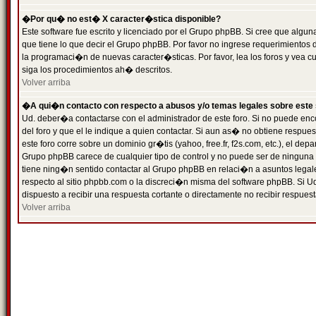
�Por qu� no est� X caracter�stica disponible?
Este software fue escrito y licenciado por el Grupo phpBB. Si cree que algun
que tiene lo que decir el Grupo phpBB. Por favor no ingrese requerimientos
la programaci�n de nuevas caracter�sticas. Por favor, lea los foros y vea c
siga los procedimientos ah� descritos.
Volver arriba
�A qui�n contacto con respecto a abusos y/o temas legales sobre este 
Ud. deber�a contactarse con el administrador de este foro. Si no puede enc
del foro y que el le indique a quien contactar. Si aun as� no obtiene resp
este foro corre sobre un dominio gr�tis (yahoo, free.fr, f2s.com, etc.), el d
Grupo phpBB carece de cualquier tipo de control y no puede ser de ninguna
tiene ning�n sentido contactar al Grupo phpBB en relaci�n a asuntos legal
respecto al sitio phpbb.com o la discreci�n misma del software phpBB. Si U
dispuesto a recibir una respuesta cortante o directamente no recibir respuest
Volver arriba