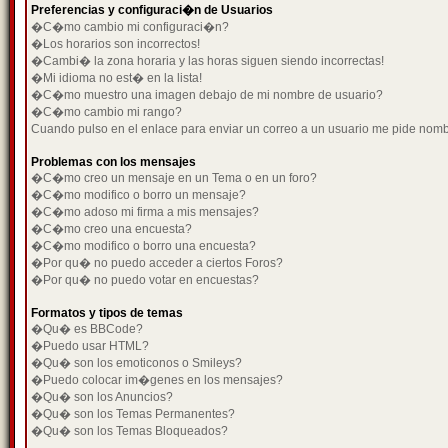
Preferencias y configuraci�n de Usuarios
�C�mo cambio mi configuraci�n?
�Los horarios son incorrectos!
�Cambi� la zona horaria y las horas siguen siendo incorrectas!
�Mi idioma no est� en la lista!
�C�mo muestro una imagen debajo de mi nombre de usuario?
�C�mo cambio mi rango?
Cuando pulso en el enlace para enviar un correo a un usuario me pide nom
Problemas con los mensajes
�C�mo creo un mensaje en un Tema o en un foro?
�C�mo modifico o borro un mensaje?
�C�mo adoso mi firma a mis mensajes?
�C�mo creo una encuesta?
�C�mo modifico o borro una encuesta?
�Por qu� no puedo acceder a ciertos Foros?
�Por qu� no puedo votar en encuestas?
Formatos y tipos de temas
�Qu� es BBCode?
�Puedo usar HTML?
�Qu� son los emoticonos o Smileys?
�Puedo colocar im�genes en los mensajes?
�Qu� son los Anuncios?
�Qu� son los Temas Permanentes?
�Qu� son los Temas Bloqueados?