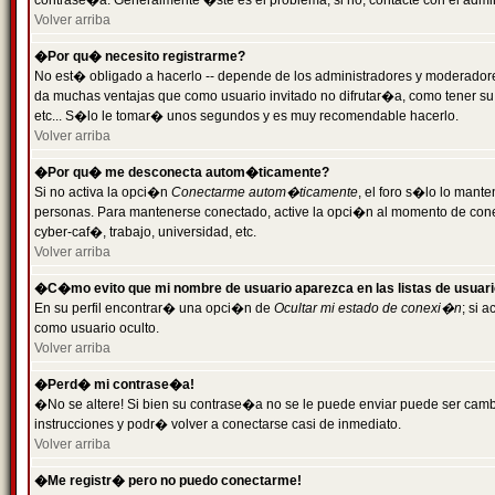
contrase�a. Generalmente �ste es el problema; si no, contacte con el admini
Volver arriba
�Por qu� necesito registrarme?
No est� obligado a hacerlo -- depende de los administradores y moderadores
da muchas ventajas que como usuario invitado no difrutar�a, como tener su
etc... S�lo le tomar� unos segundos y es muy recomendable hacerlo.
Volver arriba
�Por qu� me desconecta autom�ticamente?
Si no activa la opci�n
Conectarme autom�ticamente
, el foro s�lo lo mant
personas. Para mantenerse conectado, active la opci�n al momento de cone
cyber-caf�, trabajo, universidad, etc.
Volver arriba
�C�mo evito que mi nombre de usuario aparezca en las listas de usuar
En su perfil encontrar� una opci�n de
Ocultar mi estado de conexi�n
; si 
como usuario oculto.
Volver arriba
�Perd� mi contrase�a!
�No se altere! Si bien su contrase�a no se le puede enviar puede ser camb
instrucciones y podr� volver a conectarse casi de inmediato.
Volver arriba
�Me registr� pero no puedo conectarme!