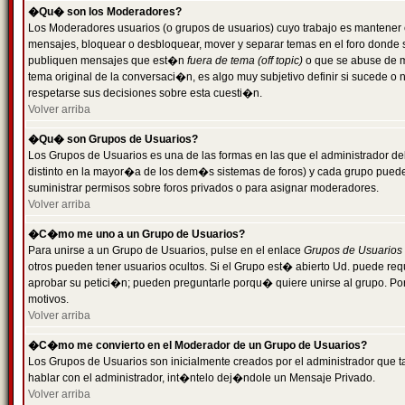
�Qu� son los Moderadores?
Los Moderadores usuarios (o grupos de usuarios) cuyo trabajo es mantener 
mensajes, bloquear o desbloquear, mover y separar temas en el foro donde
publiquen mensajes que est�n
fuera de tema (off topic)
o que se abuse de ma
tema original de la conversaci�n, es algo muy subjetivo definir si sucede 
respetarse sus decisiones sobre esta cuesti�n.
Volver arriba
�Qu� son Grupos de Usuarios?
Los Grupos de Usuarios es una de las formas en las que el administrador de
distinto en la mayor�a de los dem�s sistemas de foros) y cada grupo puede te
suministrar permisos sobre foros privados o para asignar moderadores.
Volver arriba
�C�mo me uno a un Grupo de Usuarios?
Para unirse a un Grupo de Usuarios, pulse en el enlace
Grupos de Usuarios
otros pueden tener usuarios ocultos. Si el Grupo est� abierto Ud. puede re
aprobar su petici�n; pueden preguntarle porqu� quiere unirse al grupo. Por
motivos.
Volver arriba
�C�mo me convierto en el Moderador de un Grupo de Usuarios?
Los Grupos de Usuarios son inicialmente creados por el administrador que
hablar con el administrador, int�ntelo dej�ndole un Mensaje Privado.
Volver arriba