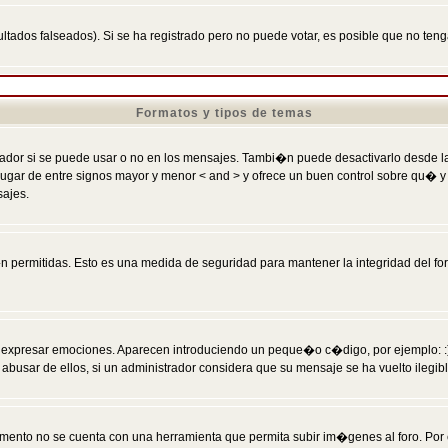
ltados falseados). Si se ha registrado pero no puede votar, es posible que no ten
Formatos y tipos de temas
r si se puede usar o no en los mensajes. Tambi�n puede desactivarlo desde la c
 ] en lugar de entre signos mayor y menor < and > y ofrece un buen control sobre
sajes.
 permitidas. Esto es una medida de seguridad para mantener la integridad del foro
esar emociones. Aparecen introduciendo un peque�o c�digo, por ejemplo: :) signifi
sar de ellos, si un administrador considera que su mensaje se ha vuelto ilegible 
nto no se cuenta con una herramienta que permita subir im�genes al foro. Por