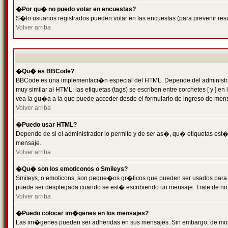
�Por qu� no puedo votar en encuestas?
S�lo usuarios registrados pueden votar en las encuestas (para prevenir resu
Volver arriba
�Qu� es BBCode?
BBCode es una implementaci�n especial del HTML. Depende del administrado
muy similar al HTML: las etiquetas (tags) se escriben entre corchetes [ y
vea la gu�a a la que puede acceder desde el formulario de ingreso de men
Volver arriba
�Puedo usar HTML?
Depende de si el administrador lo permite y de ser as�, qu� etiquetas est�n
mensaje.
Volver arriba
�Qu� son los emoticonos o Smileys?
Smileys, o emoticons, son peque�os gr�ficos que pueden ser usados para expr
puede ser desplegada cuando se est� escribiendo un mensaje. Trate de no abu
Volver arriba
�Puedo colocar im�genes en los mensajes?
Las im�genes pueden ser adheridas en sus mensajes. Sin embargo, de mome