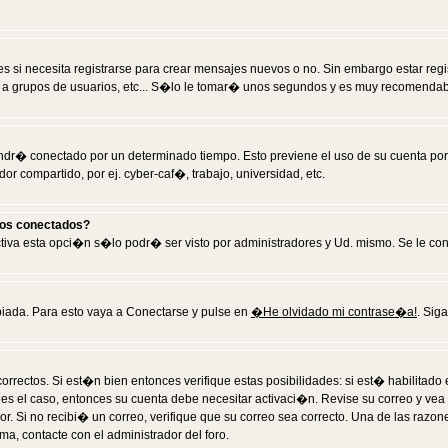
 si necesita registrarse para crear mensajes nuevos o no. Sin embargo estar reg
 a grupos de usuarios, etc... S�lo le tomar� unos segundos y es muy recomendab
tendr� conectado por un determinado tiempo. Esto previene el uso de su cuenta po
 compartido, por ej. cyber-caf�, trabajo, universidad, etc.
ios conectados?
activa esta opci�n s�lo podr� ser visto por administradores y Ud. mismo. Se le co
iada. Para esto vaya a Conectarse y pulse en
�He olvidado mi contrase�a!
. Sig
rrectos. Si est�n bien entonces verifique estas posibilidades: si est� habilitad
 es el caso, entonces su cuenta debe necesitar activaci�n. Revise su correo y vea
dor. Si no recibi� un correo, verifique que su correo sea correcto. Una de las raz
a, contacte con el administrador del foro.