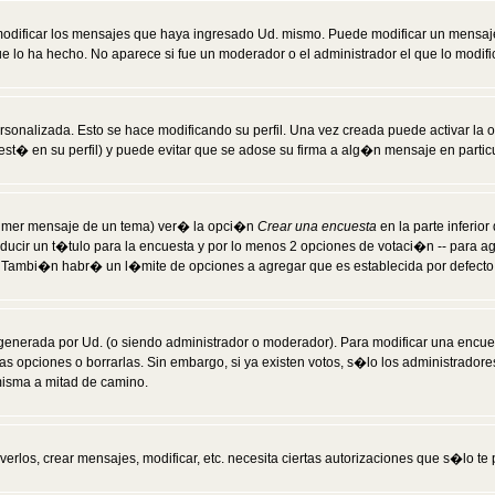
modificar los mensajes que haya ingresado Ud. mismo. Puede modificar un mensa
 lo ha hecho. No aparece si fue un moderador o el administrador el que lo modifi
rsonalizada. Esto se hace modificando su perfil. Una vez creada puede activar la
t� en su perfil) y puede evitar que se adose su firma a alg�n mensaje en particul
 primer mensaje de un tema) ver� la opci�n
Crear una encuesta
en la parte inferio
ducir un t�tulo para la encuesta y por lo menos 2 opciones de votaci�n -- para 
). Tambi�n habr� un l�mite de opciones a agregar que es establecida por defecto 
generada por Ud. (o siendo administrador o moderador). Para modificar una encues
as opciones o borrarlas. Sin embargo, si ya existen votos, s�lo los administrador
misma a mitad de camino.
verlos, crear mensajes, modificar, etc. necesita ciertas autorizaciones que s�lo t