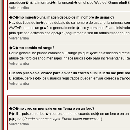
agradecer�n), la informaci�n la encontr� en el sitio Web del Grupo phpBB (
Volver arriba
�C�mo muestro una imagen debajo de mi nombre de usuario?
Hay dos tipos de im�genes debajo de su nombre de usuario, la primera cor
AVATAR, que es un gr�fico generalmente �nico y personal. El administrador d
pida que sea activada esa opci�n (seguramente sea un administrador buen
Volver arriba
�C�mo cambio mi rango?
Por lo general no puede cambiar su Rango ya que �ste es asociado directame
abuse del foro creando mensajes innecesarios s�lo para incrementar su Ra
Volver arriba
Cuando pulso en el enlace para enviar un correo a un usuario me pide n
Disculpe, pero s�lo los usuarios registrados pueden enviar correos a trav�s
Volver arriba
�C�mo creo un mensaje en un Tema o en un foro?
F�cil -- pulse en el bot�n correspondiente cuando est� en un foro o en un t
p�gina (
Puede crear mensajes. Puede hacer encuestas..
)
Volver arriba