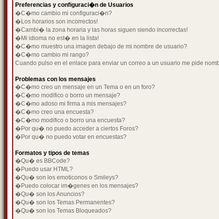
Preferencias y configuraci�n de Usuarios
�C�mo cambio mi configuraci�n?
�Los horarios son incorrectos!
�Cambi� la zona horaria y las horas siguen siendo incorrectas!
�Mi idioma no est� en la lista!
�C�mo muestro una imagen debajo de mi nombre de usuario?
�C�mo cambio mi rango?
Cuando pulso en el enlace para enviar un correo a un usuario me pide nom
Problemas con los mensajes
�C�mo creo un mensaje en un Tema o en un foro?
�C�mo modifico o borro un mensaje?
�C�mo adoso mi firma a mis mensajes?
�C�mo creo una encuesta?
�C�mo modifico o borro una encuesta?
�Por qu� no puedo acceder a ciertos Foros?
�Por qu� no puedo votar en encuestas?
Formatos y tipos de temas
�Qu� es BBCode?
�Puedo usar HTML?
�Qu� son los emoticonos o Smileys?
�Puedo colocar im�genes en los mensajes?
�Qu� son los Anuncios?
�Qu� son los Temas Permanentes?
�Qu� son los Temas Bloqueados?