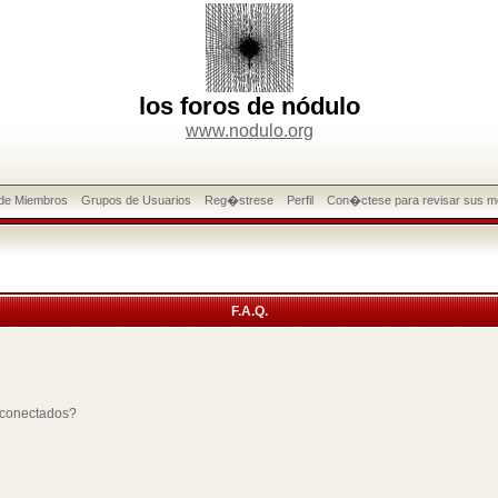
los foros de nódulo
www.nodulo.org
 de Miembros
Grupos de Usuarios
Reg�strese
Perfil
Con�ctese para revisar sus m
F.A.Q.
 conectados?