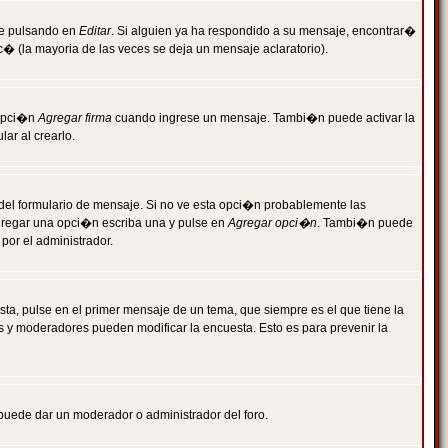
je pulsando en
Editar
. Si alguien ya ha respondido a su mensaje, encontrar�
c� (la mayoria de las veces se deja un mensaje aclaratorio).
 opci�n
Agregar firma
cuando ingrese un mensaje. Tambi�n puede activar la
ar al crearlo.
r del formulario de mensaje. Si no ve esta opci�n probablemente las
agregar una opci�n escriba una y pulse en
Agregar opci�n
. Tambi�n puede
por el administrador.
ta, pulse en el primer mensaje de un tema, que siempre es el que tiene la
es y moderadores pueden modificar la encuesta. Esto es para prevenir la
e puede dar un moderador o administrador del foro.