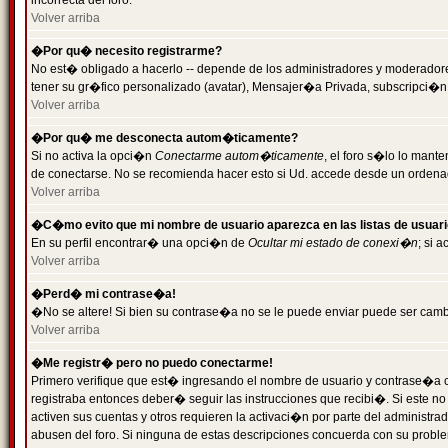
incorrecta del foro.
Volver arriba
�Por qu� necesito registrarme?
No est� obligado a hacerlo -- depende de los administradores y moderadores
tener su gr�fico personalizado (avatar), Mensajer�a Privada, subscripci�n
Volver arriba
�Por qu� me desconecta autom�ticamente?
Si no activa la opci�n
Conectarme autom�ticamente
, el foro s�lo lo man
de conectarse. No se recomienda hacer esto si Ud. accede desde un ordenador
Volver arriba
�C�mo evito que mi nombre de usuario aparezca en las listas de usuar
En su perfil encontrar� una opci�n de
Ocultar mi estado de conexi�n
; si 
Volver arriba
�Perd� mi contrase�a!
�No se altere! Si bien su contrase�a no se le puede enviar puede ser camb
Volver arriba
�Me registr� pero no puedo conectarme!
Primero verifique que est� ingresando el nombre de usuario y contrase�a co
registraba entonces deber� seguir las instrucciones que recibi�. Si este no
activen sus cuentas y otros requieren la activaci�n por parte del administra
abusen del foro. Si ninguna de estas descripciones concuerda con su problem