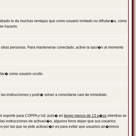
istrado le da muchas ventajas que como usuario invitado no difrutar�a, como
le hacerlo.
r otras personas. Para mantenerse conectado, active la opci�n al momento
ntar� como usuario oculto.
a las instrucciones y podr� volver a conectarse casi de inmediato.
o el soporte para COPPA y Ud. puls� en
tengo menos de 13 a�os
mientras se
 las instrucciones de activaci�n, algunos foros dejan que sus usuarios
ones por las que se pide activaci�n es para evitar que usuarios an�nimos