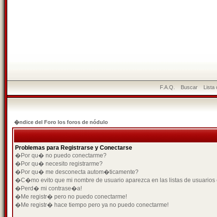
F.A.Q.
Buscar
Lista
�ndice del Foro los foros de nódulo
Problemas para Registrarse y Conectarse
�Por qu� no puedo conectarme?
�Por qu� necesito registrarme?
�Por qu� me desconecta autom�ticamente?
�C�mo evito que mi nombre de usuario aparezca en las listas de usuarios
�Perd� mi contrase�a!
�Me registr� pero no puedo conectarme!
�Me registr� hace tiempo pero ya no puedo conectarme!