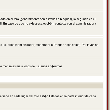
 en el foro (generalmente son estrellas o bloques), la segunda es el
il. En caso de que no exista esa opci�n, contacte con el administrador y
s usuarios (administrador, moderador o Rangos especiales). Por favor, no
PAM o mensajes maliciosos de usuarios an�nimos.
iene en cada lugar del foro est�n listados en la parte inferior de cada