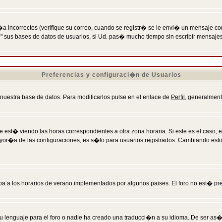
incorrectos (verifique su correo, cuando se registr� se le envi� un mensaje co
n" sus bases de datos de usuarios, si Ud. pas� mucho tiempo sin escribir mensaje
Preferencias y configuraci�n de Usuarios
 nuestra base de datos. Para modificarlos pulse en el enlace de
Perfil
, generalment
 est� viendo las horas correspondientes a otra zona horaria. Si este es el caso, en
mayor�a de las configuraciones, es s�lo para usuarios registrados. Cambiando est
eba a los horarios de verano implementados por algunos paises. El foro no est� pr
u lenguaje para el foro o nadie ha creado una traducci�n a su idioma. De ser as�,