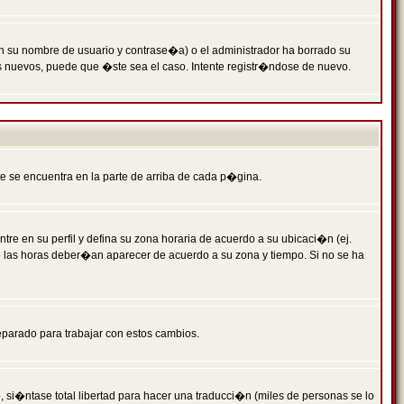
n su nombre de usuario y contrase�a) o el administrador ha borrado su
s nuevos, puede que �ste sea el caso. Intente registr�ndose de nuevo.
e se encuentra en la parte de arriba de cada p�gina.
tre en su perfil y defina su zona horaria de acuerdo a su ubicaci�n (ej.
o las horas deber�an aparecer de acuerdo a su zona y tiempo. Si no se ha
eparado para trabajar con estos cambios.
 si�ntase total libertad para hacer una traducci�n (miles de personas se lo