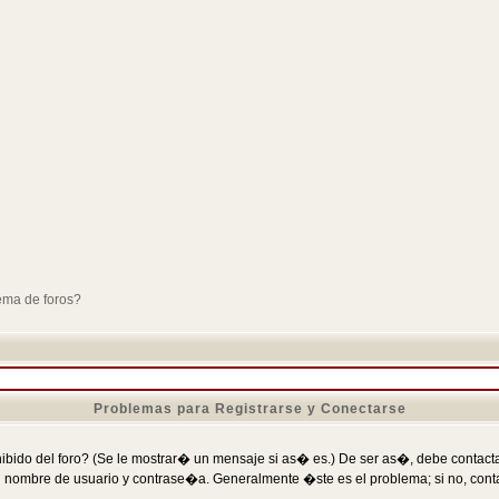
ema de foros?
Problemas para Registrarse y Conectarse
ibido del foro? (Se le mostrar� un mensaje si as� es.) De ser as�, debe contactar
 nombre de usuario y contrase�a. Generalmente �ste es el problema; si no, conta