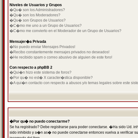
Niveles de Usuarios y Grupos
�Qu� son los Administradores?
�Qu� son los Moderadores?
�Qu� son Grupos de Usuarios?
�C�mo me uno a un Grupo de Usuarios?
�C�mo me convierto en el Moderador de un Grupo de Usuarios?
Mensajer�a Privada
�No puedo enviar Mensajes Privados!
�Recibo constantemente mensajes privados no deseados!
�He recibido spam o correo abusivo de alguien de este foro!
Con respecto a phpBB 2
�Qui�n hizo este sistema de foros?
�Por qu� no est� X caracter�stica disponible?
�A qui�n contacto con respecto a abusos y/o temas legales sobre este sist
�Por qu� no puedo conectarme?
Se ha registrado? Debe registrarse para poder conectarse. �Ha sido Ud. inh
sido inhibido y a�n as� no puede conectarse entonces vuelva a verificar su