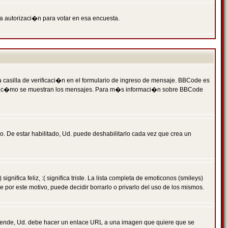
ga autorizaci�n para votar en esa encuesta.
asilla de verificaci�n en el formulario de ingreso de mensaje. BBCode es
 qu� y c�mo se muestran los mensajes. Para m�s informaci�n sobre BBCode
. De estar habilitado, Ud. puede deshabilitarlo cada vez que crea un
ca feliz, :( significa triste. La lista completa de emoticonos (smileys)
por este motivo, puede decidir borrarlo o privarlo del uso de los mismos.
 ende, Ud. debe hacer un enlace URL a una imagen que quiere que se