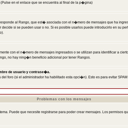
Pulse en el enlace que se encuentra al final de la p�gina)
responde al Rango, que est� asociada con el n�mero de mensajes que ha ingresado
ecide si se pueden usar o no. Si es posible usarlos puede introducirlo en su perf
o).
nte con el n�mero de mensajes ingresados o se utilizan para identificar a cierto
ngo, no hay ning�n beneficio adicional por tener Rangos.
ombre de usuario y contrase�a.
 del foro (si el administrador ha habilitado esta opci�n). Esto es para evitar S
Problemas con los mensajes
ema. Puede que necesite registrarse para poder crear mensajes. Los permisos que t