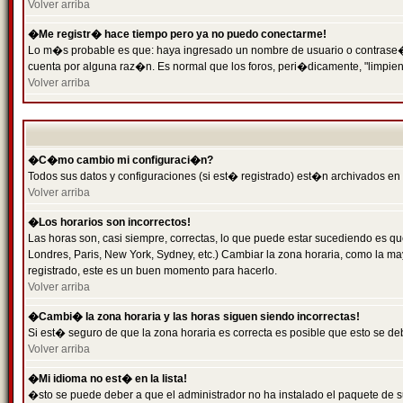
Volver arriba
�Me registr� hace tiempo pero ya no puedo conectarme!
Lo m�s probable es que: haya ingresado un nombre de usuario o contrase�a 
cuenta por alguna raz�n. Es normal que los foros, peri�dicamente, "limpie
Volver arriba
�C�mo cambio mi configuraci�n?
Todos sus datos y configuraciones (si est� registrado) est�n archivados en
Volver arriba
�Los horarios son incorrectos!
Las horas son, casi siempre, correctas, lo que puede estar sucediendo es que
Londres, Paris, New York, Sydney, etc.) Cambiar la zona horaria, como la 
registrado, este es un buen momento para hacerlo.
Volver arriba
�Cambi� la zona horaria y las horas siguen siendo incorrectas!
Si est� seguro de que la zona horaria es correcta es posible que esto se d
Volver arriba
�Mi idioma no est� en la lista!
�sto se puede deber a que el administrador no ha instalado el paquete de s