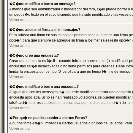
�C�mo modifico o borro un mensaje?
A menos que sea administrador o moderador del foro, s�lo puede borrar o 
un peque�o texto en el suyo diciendo que ha sido modificado y las veces que
Volver arriba
�C�mo adoso mi firma a mis mensajes?
Para adosar una firma en sus mensajes primero tiene que crear una firma pe
opci�n para que siempre se agregue su firma a los mensajes (esta opci�n es
Volver arriba
�C�mo creo una encuesta?
Crear una encuesta es f�cil -- cuando inicia un nuevo tema (o modifica el
encuestas est�n desactivadas o no tiene permisos para crearlas. Debe intro
limitar la encuesta por tiempo (0 [cero] para que no tenga l�mite de tiempo
Volver arriba
�C�mo modifico o borro una encuesta?
Al igual que con los mensajes, s�lo puede modificar o borrar una encuesta 
encuesta asociada. Si no se han realizado votaciones, se pueden modificar l
falsificaci�n de resultados de una encuesta por medio de la edici�n de la 
Volver arriba
�Por qu� no puedo acceder a ciertos Foros?
Algunos foros est�n limitados a ciertos usuarios o grupos de usuarios. Para 
Volver arriba