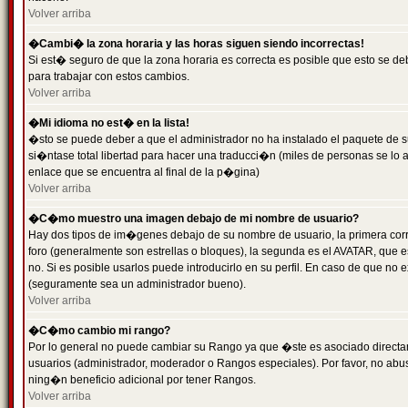
Volver arriba
�Cambi� la zona horaria y las horas siguen siendo incorrectas!
Si est� seguro de que la zona horaria es correcta es posible que esto se d
para trabajar con estos cambios.
Volver arriba
�Mi idioma no est� en la lista!
�sto se puede deber a que el administrador no ha instalado el paquete de s
si�ntase total libertad para hacer una traducci�n (miles de personas se lo
enlace que se encuentra al final de la p�gina)
Volver arriba
�C�mo muestro una imagen debajo de mi nombre de usuario?
Hay dos tipos de im�genes debajo de su nombre de usuario, la primera co
foro (generalmente son estrellas o bloques), la segunda es el AVATAR, que 
no. Si es posible usarlos puede introducirlo en su perfil. En caso de que no
(seguramente sea un administrador bueno).
Volver arriba
�C�mo cambio mi rango?
Por lo general no puede cambiar su Rango ya que �ste es asociado directame
usuarios (administrador, moderador o Rangos especiales). Por favor, no ab
ning�n beneficio adicional por tener Rangos.
Volver arriba