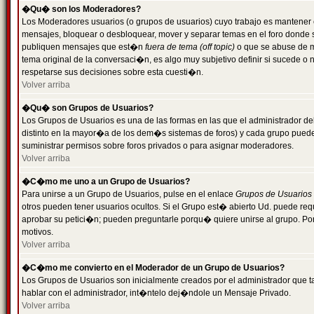
�Qu� son los Moderadores?
Los Moderadores usuarios (o grupos de usuarios) cuyo trabajo es mantener 
mensajes, bloquear o desbloquear, mover y separar temas en el foro donde
publiquen mensajes que est�n
fuera de tema (off topic)
o que se abuse de ma
tema original de la conversaci�n, es algo muy subjetivo definir si sucede 
respetarse sus decisiones sobre esta cuesti�n.
Volver arriba
�Qu� son Grupos de Usuarios?
Los Grupos de Usuarios es una de las formas en las que el administrador de
distinto en la mayor�a de los dem�s sistemas de foros) y cada grupo puede te
suministrar permisos sobre foros privados o para asignar moderadores.
Volver arriba
�C�mo me uno a un Grupo de Usuarios?
Para unirse a un Grupo de Usuarios, pulse en el enlace
Grupos de Usuarios
otros pueden tener usuarios ocultos. Si el Grupo est� abierto Ud. puede re
aprobar su petici�n; pueden preguntarle porqu� quiere unirse al grupo. Por
motivos.
Volver arriba
�C�mo me convierto en el Moderador de un Grupo de Usuarios?
Los Grupos de Usuarios son inicialmente creados por el administrador que
hablar con el administrador, int�ntelo dej�ndole un Mensaje Privado.
Volver arriba