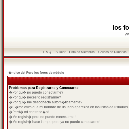
los f
w
F.A.Q.
Buscar
Lista de Miembros
Grupos de Usuarios
�ndice del Foro los foros de nódulo
Problemas para Registrarse y Conectarse
�Por qu� no puedo conectarme?
�Por qu� necesito registrarme?
�Por qu� me desconecta autom�ticamente?
�C�mo evito que mi nombre de usuario aparezca en las listas de usuarios
�Perd� mi contrase�a!
�Me registr� pero no puedo conectarme!
�Me registr� hace tiempo pero ya no puedo conectarme!