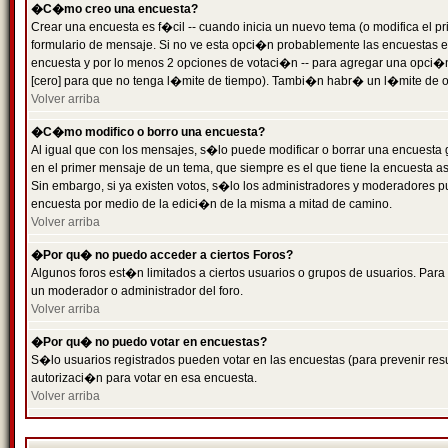
�C�mo creo una encuesta?
Crear una encuesta es f�cil -- cuando inicia un nuevo tema (o modifica el
formulario de mensaje. Si no ve esta opci�n probablemente las encuestas es
encuesta y por lo menos 2 opciones de votaci�n -- para agregar una opci�
[cero] para que no tenga l�mite de tiempo). Tambi�n habr� un l�mite de op
Volver arriba
�C�mo modifico o borro una encuesta?
Al igual que con los mensajes, s�lo puede modificar o borrar una encuesta 
en el primer mensaje de un tema, que siempre es el que tiene la encuesta as
Sin embargo, si ya existen votos, s�lo los administradores y moderadores pu
encuesta por medio de la edici�n de la misma a mitad de camino.
Volver arriba
�Por qu� no puedo acceder a ciertos Foros?
Algunos foros est�n limitados a ciertos usuarios o grupos de usuarios. Para 
un moderador o administrador del foro.
Volver arriba
�Por qu� no puedo votar en encuestas?
S�lo usuarios registrados pueden votar en las encuestas (para prevenir resu
autorizaci�n para votar en esa encuesta.
Volver arriba