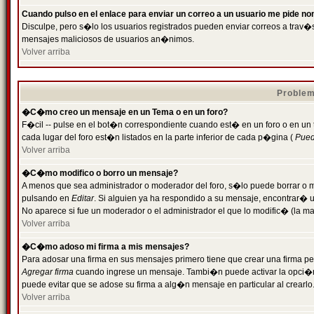
Cuando pulso en el enlace para enviar un correo a un usuario me pide n
Disculpe, pero s�lo los usuarios registrados pueden enviar correos a trav�s 
mensajes maliciosos de usuarios an�nimos.
Volver arriba
Problem
�C�mo creo un mensaje en un Tema o en un foro?
F�cil -- pulse en el bot�n correspondiente cuando est� en un foro o en un
cada lugar del foro est�n listados en la parte inferior de cada p�gina (
Puede
Volver arriba
�C�mo modifico o borro un mensaje?
A menos que sea administrador o moderador del foro, s�lo puede borrar o 
pulsando en
Editar
. Si alguien ya ha respondido a su mensaje, encontrar� 
No aparece si fue un moderador o el administrador el que lo modific� (la ma
Volver arriba
�C�mo adoso mi firma a mis mensajes?
Para adosar una firma en sus mensajes primero tiene que crear una firma pe
Agregar firma
cuando ingrese un mensaje. Tambi�n puede activar la opci�n 
puede evitar que se adose su firma a alg�n mensaje en particular al crearlo
Volver arriba