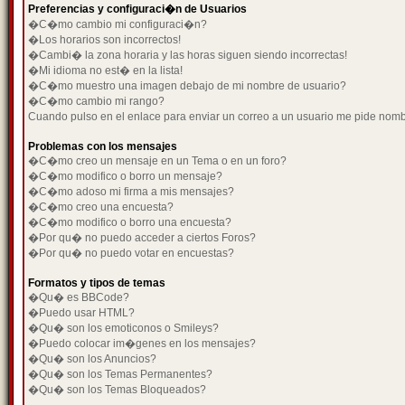
Preferencias y configuraci�n de Usuarios
�C�mo cambio mi configuraci�n?
�Los horarios son incorrectos!
�Cambi� la zona horaria y las horas siguen siendo incorrectas!
�Mi idioma no est� en la lista!
�C�mo muestro una imagen debajo de mi nombre de usuario?
�C�mo cambio mi rango?
Cuando pulso en el enlace para enviar un correo a un usuario me pide nom
Problemas con los mensajes
�C�mo creo un mensaje en un Tema o en un foro?
�C�mo modifico o borro un mensaje?
�C�mo adoso mi firma a mis mensajes?
�C�mo creo una encuesta?
�C�mo modifico o borro una encuesta?
�Por qu� no puedo acceder a ciertos Foros?
�Por qu� no puedo votar en encuestas?
Formatos y tipos de temas
�Qu� es BBCode?
�Puedo usar HTML?
�Qu� son los emoticonos o Smileys?
�Puedo colocar im�genes en los mensajes?
�Qu� son los Anuncios?
�Qu� son los Temas Permanentes?
�Qu� son los Temas Bloqueados?