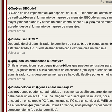
Format
�Qu� es BBCode?
BBCode es una implementaci�n especial del HTML. Depende del administrad
de verificaci�n en el formulario de ingreso de mensaje. BBCode es muy simila
mayor y menor < and > y ofrece un buen control sobre qu� y c�mo se mue
acceder desde el formulario de ingreso de mensajes.
Volver arriba
�Puedo usar HTML?
Depende de si el administrador lo permite y de ser as�, qu� etiquetas est�
estar habilitado, Ud. puede deshabilitarlo cada vez que crea un mensaje.
Volver arriba
�Qu� son los emoticonos o Smileys?
Smileys, o emoticons, son peque�os gr�ficos que pueden ser usados para 
feliz, :( significa triste. La lista completa de emoticonos (smileys) puede s
administrador considera que su mensaje se ha vuelto ilegible por este motivo
Volver arriba
�Puedo colocar im�genes en los mensajes?
Las im�genes pueden ser adheridas en sus mensajes. Sin embargo, de mome
debe hacer un enlace URL a una imagen que quiere que se muestre, por ej.
encuentren en su propio PC (a menos que su PC sea un servidor de WEB c
de autentificaci�n (cuentas de Hotmail o Yahoo, sitios protegidos por contr
correspondiente (de estar permitido).