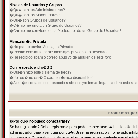
Niveles de Usuarios y Grupos
�Qu� son los Administradores?
�Qu� son los Moderadores?
�Qu� son Grupos de Usuarios?
�C�mo me uno a un Grupo de Usuarios?
�C�mo me convierto en el Moderador de un Grupo de Usuarios?
Mensajer�a Privada
�No puedo enviar Mensajes Privados!
�Recibo constantemente mensajes privados no deseados!
�He recibido spam o correo abusivo de alguien de este foro!
Con respecto a phpBB 2
�Qui�n hizo este sistema de foros?
�Por qu� no est� X caracter�stica disponible?
�A qui�n contacto con respecto a abusos y/o temas legales sobre este sist
Problemas par
�Por qu� no puedo conectarme?
Se ha registrado? Debe registrarse para poder conectarse. �Ha sido Ud. inh
administrador para averiguar por qu�. Si se ha registrado y no ha sido inh