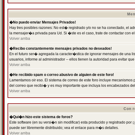
Men
�No puedo enviar Mensajes Privados!
Hay tres posibles razones: No est� registrado y/o no se ha conectado, el ad
la mensajer�a privada para Ud. Si �ste es el caso, trate de contactar con el
Volver arriba
�Recibo constantemente mensajes privados no deseados!
En el futuro ser� agregada la caracter�stica de ignorar mensajes de una l
usuarios, informe al administrador -- ellos tienen la autoridad para evitar 
Volver arriba
�He recibido spam o correo abusivo de alguien de este foro!
Lamentamos oir eso. El sistema de correo de este foro incluye mecanismos p
del correo que recibi� y es muy importante que incluya los encabezados de
Volver arriba
Con r
�Qui�n hizo este sistema de foros?
Este software (en su versi�n sin modificar) esta producido y registrado por
p
puede ser libremente distribuido; vea el enlace para m�s detalles.
Volver arriba