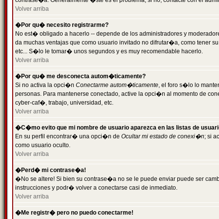
contrase�a. Generalmente �ste es el problema; si no, contacte con el admini
Volver arriba
�Por qu� necesito registrarme?
No est� obligado a hacerlo -- depende de los administradores y moderadores
da muchas ventajas que como usuario invitado no difrutar�a, como tener su
etc... S�lo le tomar� unos segundos y es muy recomendable hacerlo.
Volver arriba
�Por qu� me desconecta autom�ticamente?
Si no activa la opci�n
Conectarme autom�ticamente
, el foro s�lo lo mant
personas. Para mantenerse conectado, active la opci�n al momento de cone
cyber-caf�, trabajo, universidad, etc.
Volver arriba
�C�mo evito que mi nombre de usuario aparezca en las listas de usuar
En su perfil encontrar� una opci�n de
Ocultar mi estado de conexi�n
; si 
como usuario oculto.
Volver arriba
�Perd� mi contrase�a!
�No se altere! Si bien su contrase�a no se le puede enviar puede ser camb
instrucciones y podr� volver a conectarse casi de inmediato.
Volver arriba
�Me registr� pero no puedo conectarme!