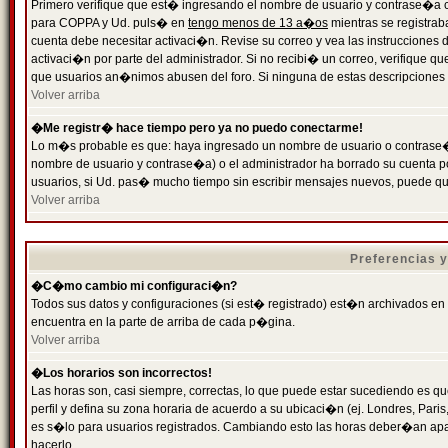
Primero verifique que est� ingresando el nombre de usuario y contrase�a cor
para COPPA y Ud. puls� en
tengo menos de 13 a�os
mientras se registrab
cuenta debe necesitar activaci�n. Revise su correo y vea las instrucciones d
activaci�n por parte del administrador. Si no recibi� un correo, verifique qu
que usuarios an�nimos abusen del foro. Si ninguna de estas descripciones c
Volver arriba
�Me registr� hace tiempo pero ya no puedo conectarme!
Lo m�s probable es que: haya ingresado un nombre de usuario o contrase�a
nombre de usuario y contrase�a) o el administrador ha borrado su cuenta p
usuarios, si Ud. pas� mucho tiempo sin escribir mensajes nuevos, puede qu
Volver arriba
Preferencias 
�C�mo cambio mi configuraci�n?
Todos sus datos y configuraciones (si est� registrado) est�n archivados en
encuentra en la parte de arriba de cada p�gina.
Volver arriba
�Los horarios son incorrectos!
Las horas son, casi siempre, correctas, lo que puede estar sucediendo es que
perfil y defina su zona horaria de acuerdo a su ubicaci�n (ej. Londres, Par
es s�lo para usuarios registrados. Cambiando esto las horas deber�an apar
hacerlo.