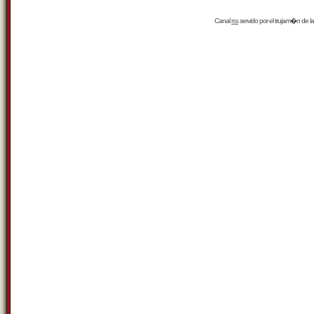
Canal
rss
servido por el
trujam�n
de la