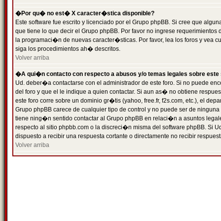
�Por qu� no est� X caracter�stica disponible?
Este software fue escrito y licenciado por el Grupo phpBB. Si cree que algun
que tiene lo que decir el Grupo phpBB. Por favor no ingrese requerimientos
la programaci�n de nuevas caracter�sticas. Por favor, lea los foros y vea c
siga los procedimientos ah� descritos.
Volver arriba
�A qui�n contacto con respecto a abusos y/o temas legales sobre este 
Ud. deber�a contactarse con el administrador de este foro. Si no puede enc
del foro y que el le indique a quien contactar. Si aun as� no obtiene resp
este foro corre sobre un dominio gr�tis (yahoo, free.fr, f2s.com, etc.), el d
Grupo phpBB carece de cualquier tipo de control y no puede ser de ninguna
tiene ning�n sentido contactar al Grupo phpBB en relaci�n a asuntos legal
respecto al sitio phpbb.com o la discreci�n misma del software phpBB. Si U
dispuesto a recibir una respuesta cortante o directamente no recibir respuest
Volver arriba