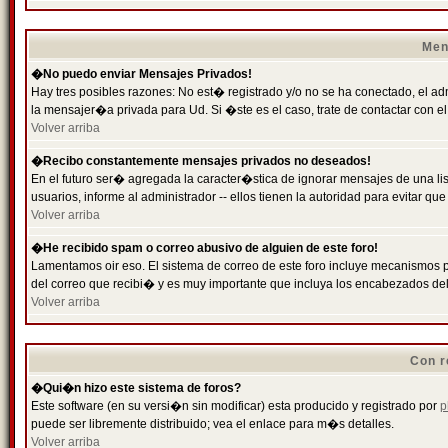
Men
�No puedo enviar Mensajes Privados!
Hay tres posibles razones: No est� registrado y/o no se ha conectado, el ad
la mensajer�a privada para Ud. Si �ste es el caso, trate de contactar con el
Volver arriba
�Recibo constantemente mensajes privados no deseados!
En el futuro ser� agregada la caracter�stica de ignorar mensajes de una l
usuarios, informe al administrador -- ellos tienen la autoridad para evitar 
Volver arriba
�He recibido spam o correo abusivo de alguien de este foro!
Lamentamos oir eso. El sistema de correo de este foro incluye mecanismos p
del correo que recibi� y es muy importante que incluya los encabezados de
Volver arriba
Con r
�Qui�n hizo este sistema de foros?
Este software (en su versi�n sin modificar) esta producido y registrado por
p
puede ser libremente distribuido; vea el enlace para m�s detalles.
Volver arriba