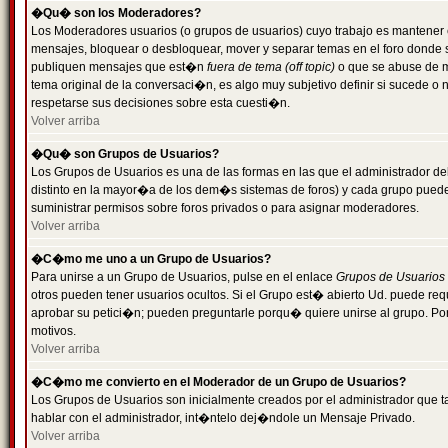
�Qu� son los Moderadores?
Los Moderadores usuarios (o grupos de usuarios) cuyo trabajo es mantener 
mensajes, bloquear o desbloquear, mover y separar temas en el foro donde
publiquen mensajes que est�n
fuera de tema (off topic)
o que se abuse de ma
tema original de la conversaci�n, es algo muy subjetivo definir si sucede 
respetarse sus decisiones sobre esta cuesti�n.
Volver arriba
�Qu� son Grupos de Usuarios?
Los Grupos de Usuarios es una de las formas en las que el administrador de
distinto en la mayor�a de los dem�s sistemas de foros) y cada grupo puede te
suministrar permisos sobre foros privados o para asignar moderadores.
Volver arriba
�C�mo me uno a un Grupo de Usuarios?
Para unirse a un Grupo de Usuarios, pulse en el enlace
Grupos de Usuarios
otros pueden tener usuarios ocultos. Si el Grupo est� abierto Ud. puede re
aprobar su petici�n; pueden preguntarle porqu� quiere unirse al grupo. Por
motivos.
Volver arriba
�C�mo me convierto en el Moderador de un Grupo de Usuarios?
Los Grupos de Usuarios son inicialmente creados por el administrador que
hablar con el administrador, int�ntelo dej�ndole un Mensaje Privado.
Volver arriba