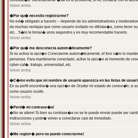
contrase�a. Generalmente �ste es el problema; si no, contacte con el admini
Volver arriba
�Por qu� necesito registrarme?
No est� obligado a hacerlo -- depende de los administradores y moderadores
da muchas ventajas que como usuario invitado no difrutar�a, como tener su
etc... S�lo le tomar� unos segundos y es muy recomendable hacerlo.
Volver arriba
�Por qu� me desconecta autom�ticamente?
Si no activa la opci�n
Conectarme autom�ticamente
, el foro s�lo lo mant
personas. Para mantenerse conectado, active la opci�n al momento de cone
cyber-caf�, trabajo, universidad, etc.
Volver arriba
�C�mo evito que mi nombre de usuario aparezca en las listas de usuar
En su perfil encontrar� una opci�n de
Ocultar mi estado de conexi�n
; si 
como usuario oculto.
Volver arriba
�Perd� mi contrase�a!
�No se altere! Si bien su contrase�a no se le puede enviar puede ser camb
instrucciones y podr� volver a conectarse casi de inmediato.
Volver arriba
�Me registr� pero no puedo conectarme!