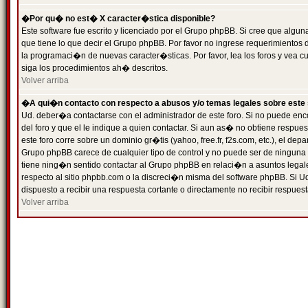
�Por qu� no est� X caracter�stica disponible?
Este software fue escrito y licenciado por el Grupo phpBB. Si cree que algun
que tiene lo que decir el Grupo phpBB. Por favor no ingrese requerimientos
la programaci�n de nuevas caracter�sticas. Por favor, lea los foros y vea c
siga los procedimientos ah� descritos.
Volver arriba
�A qui�n contacto con respecto a abusos y/o temas legales sobre este 
Ud. deber�a contactarse con el administrador de este foro. Si no puede enc
del foro y que el le indique a quien contactar. Si aun as� no obtiene resp
este foro corre sobre un dominio gr�tis (yahoo, free.fr, f2s.com, etc.), el d
Grupo phpBB carece de cualquier tipo de control y no puede ser de ninguna
tiene ning�n sentido contactar al Grupo phpBB en relaci�n a asuntos legal
respecto al sitio phpbb.com o la discreci�n misma del software phpBB. Si U
dispuesto a recibir una respuesta cortante o directamente no recibir respuest
Volver arriba