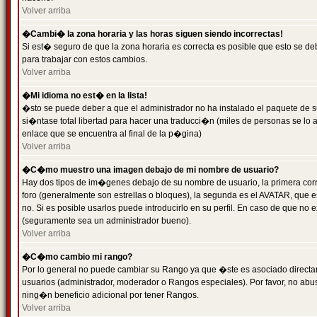
Volver arriba
�Cambi� la zona horaria y las horas siguen siendo incorrectas!
Si est� seguro de que la zona horaria es correcta es posible que esto se d
para trabajar con estos cambios.
Volver arriba
�Mi idioma no est� en la lista!
�sto se puede deber a que el administrador no ha instalado el paquete de s
si�ntase total libertad para hacer una traducci�n (miles de personas se lo
enlace que se encuentra al final de la p�gina)
Volver arriba
�C�mo muestro una imagen debajo de mi nombre de usuario?
Hay dos tipos de im�genes debajo de su nombre de usuario, la primera co
foro (generalmente son estrellas o bloques), la segunda es el AVATAR, que 
no. Si es posible usarlos puede introducirlo en su perfil. En caso de que no
(seguramente sea un administrador bueno).
Volver arriba
�C�mo cambio mi rango?
Por lo general no puede cambiar su Rango ya que �ste es asociado directame
usuarios (administrador, moderador o Rangos especiales). Por favor, no ab
ning�n beneficio adicional por tener Rangos.
Volver arriba