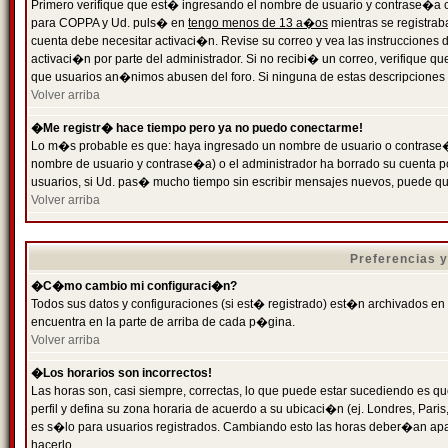
Primero verifique que est� ingresando el nombre de usuario y contrase�a cor
para COPPA y Ud. puls� en
tengo menos de 13 a�os
mientras se registrab
cuenta debe necesitar activaci�n. Revise su correo y vea las instrucciones d
activaci�n por parte del administrador. Si no recibi� un correo, verifique qu
que usuarios an�nimos abusen del foro. Si ninguna de estas descripciones c
Volver arriba
�Me registr� hace tiempo pero ya no puedo conectarme!
Lo m�s probable es que: haya ingresado un nombre de usuario o contrase�a
nombre de usuario y contrase�a) o el administrador ha borrado su cuenta p
usuarios, si Ud. pas� mucho tiempo sin escribir mensajes nuevos, puede qu
Volver arriba
Preferencias 
�C�mo cambio mi configuraci�n?
Todos sus datos y configuraciones (si est� registrado) est�n archivados en
encuentra en la parte de arriba de cada p�gina.
Volver arriba
�Los horarios son incorrectos!
Las horas son, casi siempre, correctas, lo que puede estar sucediendo es que
perfil y defina su zona horaria de acuerdo a su ubicaci�n (ej. Londres, Par
es s�lo para usuarios registrados. Cambiando esto las horas deber�an apar
hacerlo.