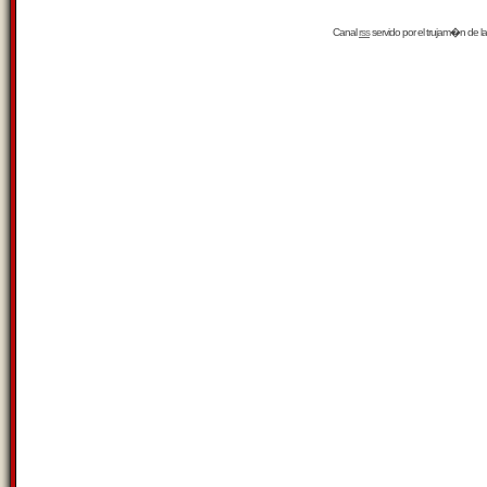
Canal
rss
servido por el
trujam�n
de la