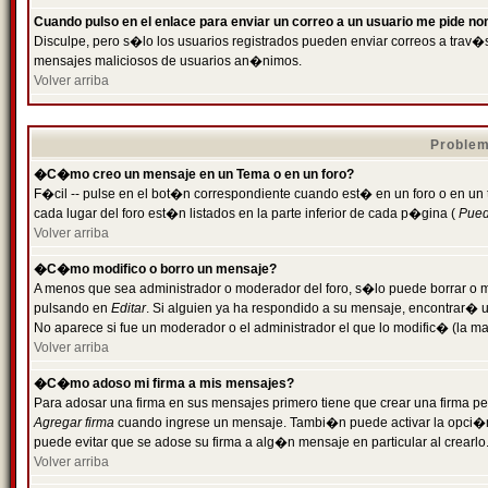
Cuando pulso en el enlace para enviar un correo a un usuario me pide n
Disculpe, pero s�lo los usuarios registrados pueden enviar correos a trav�s 
mensajes maliciosos de usuarios an�nimos.
Volver arriba
Problem
�C�mo creo un mensaje en un Tema o en un foro?
F�cil -- pulse en el bot�n correspondiente cuando est� en un foro o en un
cada lugar del foro est�n listados en la parte inferior de cada p�gina (
Puede
Volver arriba
�C�mo modifico o borro un mensaje?
A menos que sea administrador o moderador del foro, s�lo puede borrar o 
pulsando en
Editar
. Si alguien ya ha respondido a su mensaje, encontrar� 
No aparece si fue un moderador o el administrador el que lo modific� (la ma
Volver arriba
�C�mo adoso mi firma a mis mensajes?
Para adosar una firma en sus mensajes primero tiene que crear una firma pe
Agregar firma
cuando ingrese un mensaje. Tambi�n puede activar la opci�n 
puede evitar que se adose su firma a alg�n mensaje en particular al crearlo
Volver arriba