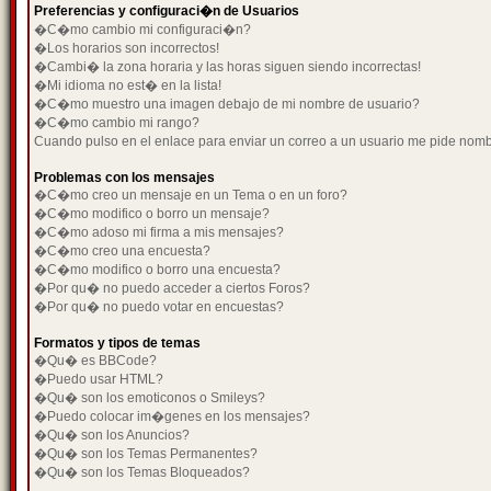
Preferencias y configuraci�n de Usuarios
�C�mo cambio mi configuraci�n?
�Los horarios son incorrectos!
�Cambi� la zona horaria y las horas siguen siendo incorrectas!
�Mi idioma no est� en la lista!
�C�mo muestro una imagen debajo de mi nombre de usuario?
�C�mo cambio mi rango?
Cuando pulso en el enlace para enviar un correo a un usuario me pide nom
Problemas con los mensajes
�C�mo creo un mensaje en un Tema o en un foro?
�C�mo modifico o borro un mensaje?
�C�mo adoso mi firma a mis mensajes?
�C�mo creo una encuesta?
�C�mo modifico o borro una encuesta?
�Por qu� no puedo acceder a ciertos Foros?
�Por qu� no puedo votar en encuestas?
Formatos y tipos de temas
�Qu� es BBCode?
�Puedo usar HTML?
�Qu� son los emoticonos o Smileys?
�Puedo colocar im�genes en los mensajes?
�Qu� son los Anuncios?
�Qu� son los Temas Permanentes?
�Qu� son los Temas Bloqueados?