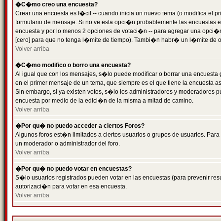
�C�mo creo una encuesta?
Crear una encuesta es f�cil -- cuando inicia un nuevo tema (o modifica el
formulario de mensaje. Si no ve esta opci�n probablemente las encuestas es
encuesta y por lo menos 2 opciones de votaci�n -- para agregar una opci�
[cero] para que no tenga l�mite de tiempo). Tambi�n habr� un l�mite de op
Volver arriba
�C�mo modifico o borro una encuesta?
Al igual que con los mensajes, s�lo puede modificar o borrar una encuesta 
en el primer mensaje de un tema, que siempre es el que tiene la encuesta as
Sin embargo, si ya existen votos, s�lo los administradores y moderadores pu
encuesta por medio de la edici�n de la misma a mitad de camino.
Volver arriba
�Por qu� no puedo acceder a ciertos Foros?
Algunos foros est�n limitados a ciertos usuarios o grupos de usuarios. Para 
un moderador o administrador del foro.
Volver arriba
�Por qu� no puedo votar en encuestas?
S�lo usuarios registrados pueden votar en las encuestas (para prevenir resu
autorizaci�n para votar en esa encuesta.
Volver arriba