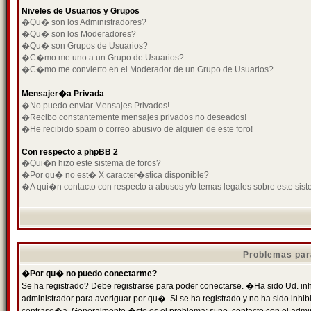
Niveles de Usuarios y Grupos
�Qu� son los Administradores?
�Qu� son los Moderadores?
�Qu� son Grupos de Usuarios?
�C�mo me uno a un Grupo de Usuarios?
�C�mo me convierto en el Moderador de un Grupo de Usuarios?
Mensajer�a Privada
�No puedo enviar Mensajes Privados!
�Recibo constantemente mensajes privados no deseados!
�He recibido spam o correo abusivo de alguien de este foro!
Con respecto a phpBB 2
�Qui�n hizo este sistema de foros?
�Por qu� no est� X caracter�stica disponible?
�A qui�n contacto con respecto a abusos y/o temas legales sobre este sist
Problemas par
�Por qu� no puedo conectarme?
Se ha registrado? Debe registrarse para poder conectarse. �Ha sido Ud. inh
administrador para averiguar por qu�. Si se ha registrado y no ha sido inh