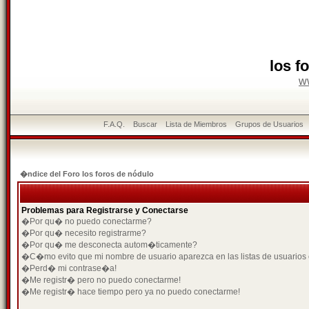
los f
w
F.A.Q.
Buscar
Lista de Miembros
Grupos de Usuarios
�ndice del Foro los foros de nódulo
Problemas para Registrarse y Conectarse
�Por qu� no puedo conectarme?
�Por qu� necesito registrarme?
�Por qu� me desconecta autom�ticamente?
�C�mo evito que mi nombre de usuario aparezca en las listas de usuarios
�Perd� mi contrase�a!
�Me registr� pero no puedo conectarme!
�Me registr� hace tiempo pero ya no puedo conectarme!