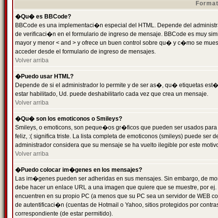
Format
�Qu� es BBCode?
BBCode es una implementaci�n especial del HTML. Depende del administrad
de verificaci�n en el formulario de ingreso de mensaje. BBCode es muy simila
mayor y menor < and > y ofrece un buen control sobre qu� y c�mo se mue
acceder desde el formulario de ingreso de mensajes.
Volver arriba
�Puedo usar HTML?
Depende de si el administrador lo permite y de ser as�, qu� etiquetas est�
estar habilitado, Ud. puede deshabilitarlo cada vez que crea un mensaje.
Volver arriba
�Qu� son los emoticonos o Smileys?
Smileys, o emoticons, son peque�os gr�ficos que pueden ser usados para 
feliz, :( significa triste. La lista completa de emoticonos (smileys) puede s
administrador considera que su mensaje se ha vuelto ilegible por este motivo
Volver arriba
�Puedo colocar im�genes en los mensajes?
Las im�genes pueden ser adheridas en sus mensajes. Sin embargo, de mome
debe hacer un enlace URL a una imagen que quiere que se muestre, por ej.
encuentren en su propio PC (a menos que su PC sea un servidor de WEB c
de autentificaci�n (cuentas de Hotmail o Yahoo, sitios protegidos por contr
correspondiente (de estar permitido).