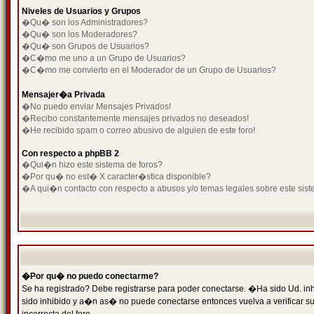
Niveles de Usuarios y Grupos
�Qu� son los Administradores?
�Qu� son los Moderadores?
�Qu� son Grupos de Usuarios?
�C�mo me uno a un Grupo de Usuarios?
�C�mo me convierto en el Moderador de un Grupo de Usuarios?
Mensajer�a Privada
�No puedo enviar Mensajes Privados!
�Recibo constantemente mensajes privados no deseados!
�He recibido spam o correo abusivo de alguien de este foro!
Con respecto a phpBB 2
�Qui�n hizo este sistema de foros?
�Por qu� no est� X caracter�stica disponible?
�A qui�n contacto con respecto a abusos y/o temas legales sobre este sist
�Por qu� no puedo conectarme?
Se ha registrado? Debe registrarse para poder conectarse. �Ha sido Ud. inh
sido inhibido y a�n as� no puede conectarse entonces vuelva a verificar su