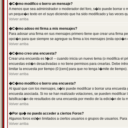
�C�mo modifico o borro un mensaje?
A menos que sea administrador o moderador del foro, s�lo puede borrar o 
un peque�o texto en el suyo diciendo que ha sido modificado y las veces que
Volver arriba
�C�mo adoso mi firma a mis mensajes?
Para adosar una firma en sus mensajes primero tiene que crear una firma pe
opci�n para que siempre se agregue su firma a los mensajes (esta opci�n es
Volver arriba
�C�mo creo una encuesta?
Crear una encuesta es f�cil -- cuando inicia un nuevo tema (o modifica el
encuestas est�n desactivadas o no tiene permisos para crearlas. Debe intro
limitar la encuesta por tiempo (0 [cero] para que no tenga l�mite de tiempo
Volver arriba
�C�mo modifico o borro una encuesta?
Al igual que con los mensajes, s�lo puede modificar o borrar una encuesta 
encuesta asociada. Si no se han realizado votaciones, se pueden modificar l
falsificaci�n de resultados de una encuesta por medio de la edici�n de la 
Volver arriba
�Por qu� no puedo acceder a ciertos Foros?
Algunos foros est�n limitados a ciertos usuarios o grupos de usuarios. Para 
Volver arriba