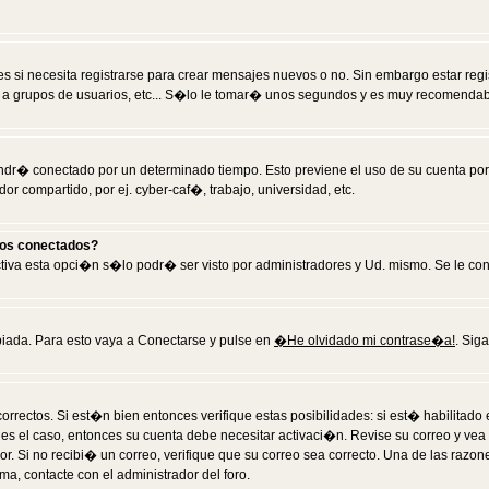
 si necesita registrarse para crear mensajes nuevos o no. Sin embargo estar reg
 a grupos de usuarios, etc... S�lo le tomar� unos segundos y es muy recomendab
tendr� conectado por un determinado tiempo. Esto previene el uso de su cuenta po
 compartido, por ej. cyber-caf�, trabajo, universidad, etc.
ios conectados?
activa esta opci�n s�lo podr� ser visto por administradores y Ud. mismo. Se le co
iada. Para esto vaya a Conectarse y pulse en
�He olvidado mi contrase�a!
. Sig
rrectos. Si est�n bien entonces verifique estas posibilidades: si est� habilitad
 es el caso, entonces su cuenta debe necesitar activaci�n. Revise su correo y vea
dor. Si no recibi� un correo, verifique que su correo sea correcto. Una de las raz
a, contacte con el administrador del foro.