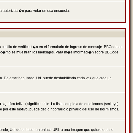
ga autorizaci�n para votar en esa encuesta.
asilla de verificaci�n en el formulario de ingreso de mensaje. BBCode es
 qu� y c�mo se muestran los mensajes. Para m�s informaci�n sobre BBCode
. De estar habilitado, Ud. puede deshabilitarlo cada vez que crea un
ca feliz, :( significa triste. La lista completa de emoticonos (smileys)
por este motivo, puede decidir borrarlo o privarlo del uso de los mismos.
 ende, Ud. debe hacer un enlace URL a una imagen que quiere que se