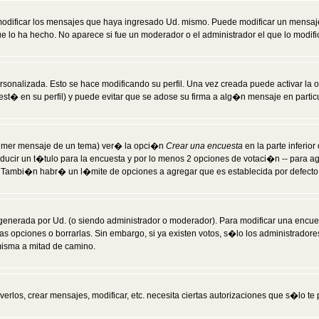
modificar los mensajes que haya ingresado Ud. mismo. Puede modificar un mensa
 lo ha hecho. No aparece si fue un moderador o el administrador el que lo modifi
rsonalizada. Esto se hace modificando su perfil. Una vez creada puede activar la
t� en su perfil) y puede evitar que se adose su firma a alg�n mensaje en particul
 primer mensaje de un tema) ver� la opci�n
Crear una encuesta
en la parte inferio
ducir un t�tulo para la encuesta y por lo menos 2 opciones de votaci�n -- para 
). Tambi�n habr� un l�mite de opciones a agregar que es establecida por defecto 
generada por Ud. (o siendo administrador o moderador). Para modificar una encues
as opciones o borrarlas. Sin embargo, si ya existen votos, s�lo los administrador
misma a mitad de camino.
verlos, crear mensajes, modificar, etc. necesita ciertas autorizaciones que s�lo t