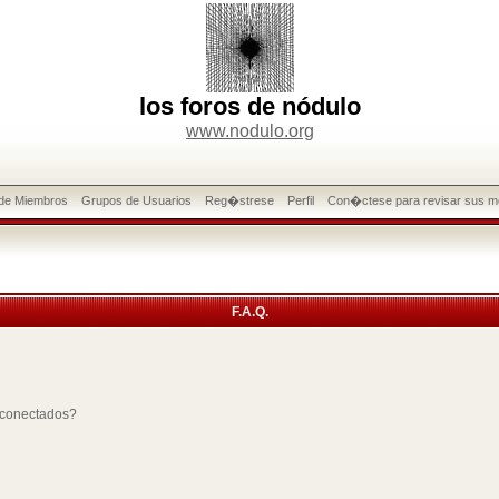
los foros de nódulo
www.nodulo.org
 de Miembros
Grupos de Usuarios
Reg�strese
Perfil
Con�ctese para revisar sus m
F.A.Q.
 conectados?