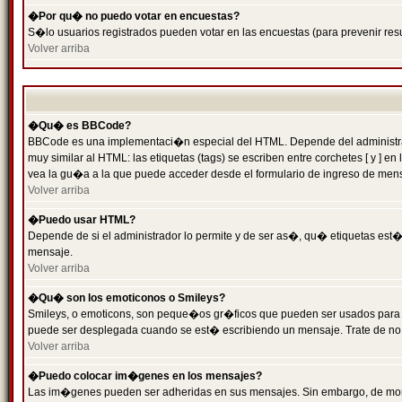
�Por qu� no puedo votar en encuestas?
S�lo usuarios registrados pueden votar en las encuestas (para prevenir resu
Volver arriba
�Qu� es BBCode?
BBCode es una implementaci�n especial del HTML. Depende del administrado
muy similar al HTML: las etiquetas (tags) se escriben entre corchetes [ y
vea la gu�a a la que puede acceder desde el formulario de ingreso de men
Volver arriba
�Puedo usar HTML?
Depende de si el administrador lo permite y de ser as�, qu� etiquetas est�n
mensaje.
Volver arriba
�Qu� son los emoticonos o Smileys?
Smileys, o emoticons, son peque�os gr�ficos que pueden ser usados para expr
puede ser desplegada cuando se est� escribiendo un mensaje. Trate de no abu
Volver arriba
�Puedo colocar im�genes en los mensajes?
Las im�genes pueden ser adheridas en sus mensajes. Sin embargo, de mome