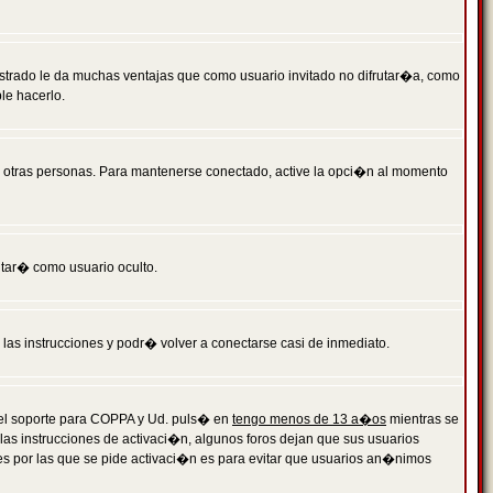
istrado le da muchas ventajas que como usuario invitado no difrutar�a, como
le hacerlo.
r otras personas. Para mantenerse conectado, active la opci�n al momento
ntar� como usuario oculto.
a las instrucciones y podr� volver a conectarse casi de inmediato.
o el soporte para COPPA y Ud. puls� en
tengo menos de 13 a�os
mientras se
 las instrucciones de activaci�n, algunos foros dejan que sus usuarios
ones por las que se pide activaci�n es para evitar que usuarios an�nimos