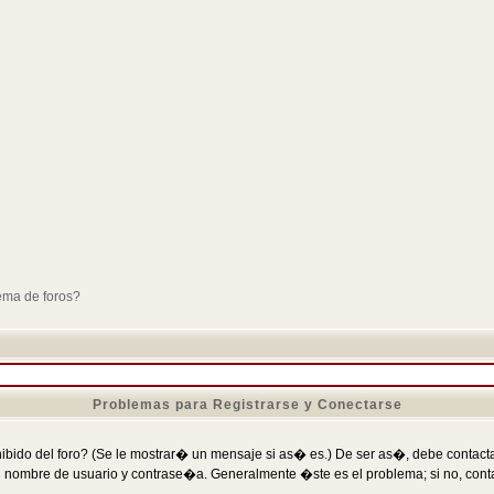
ema de foros?
Problemas para Registrarse y Conectarse
ibido del foro? (Se le mostrar� un mensaje si as� es.) De ser as�, debe contactar
 nombre de usuario y contrase�a. Generalmente �ste es el problema; si no, conta