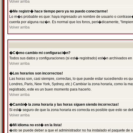
Volver arriba
�Me registr� hace tiempo pero ya no puedo conectarme!
Lo m�s probable es que: haya ingresado un nombre de usuario o contrase�a 
cuenta por alguna raz�n. Es normal que los foros, peri�dicamente, "limpie
Volver arriba
�C�mo cambio mi configuraci�n?
Todos sus datos y configuraciones (si est� registrado) est�n archivados en
Volver arriba
�Los horarios son incorrectos!
Las horas son, casi siempre, correctas, lo que puede estar sucediendo es que
Londres, Paris, New York, Sydney, etc.) Cambiar la zona horaria, como la 
registrado, este es un buen momento para hacerlo.
Volver arriba
�Cambi� la zona horaria y las horas siguen siendo incorrectas!
Si est� seguro de que la zona horaria es correcta es posible que esto se d
Volver arriba
�Mi idioma no est� en la lista!
�sto se puede deber a que el administrador no ha instalado el paquete de s