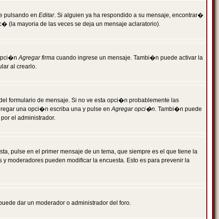
je pulsando en
Editar
. Si alguien ya ha respondido a su mensaje, encontrar�
c� (la mayoria de las veces se deja un mensaje aclaratorio).
 opci�n
Agregar firma
cuando ingrese un mensaje. Tambi�n puede activar la
ar al crearlo.
r del formulario de mensaje. Si no ve esta opci�n probablemente las
agregar una opci�n escriba una y pulse en
Agregar opci�n
. Tambi�n puede
por el administrador.
ta, pulse en el primer mensaje de un tema, que siempre es el que tiene la
es y moderadores pueden modificar la encuesta. Esto es para prevenir la
e puede dar un moderador o administrador del foro.