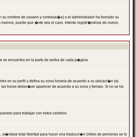
n su nombre de usuario y contrase�a) o el administrador ha borrado su
s nuevos, puede que �ste sea el caso. Intente registr�ndose de nuevo.
e se encuentra en la parte de arriba de cada p�gina.
tre en su perfil y defina su zona horaria de acuerdo a su ubicaci�n (ej.
o las horas deber�an aparecer de acuerdo a su zona y tiempo. Si no se ha
eparado para trabajar con estos cambios.
 si�ntase total libertad para hacer una traducci�n (miles de personas se lo