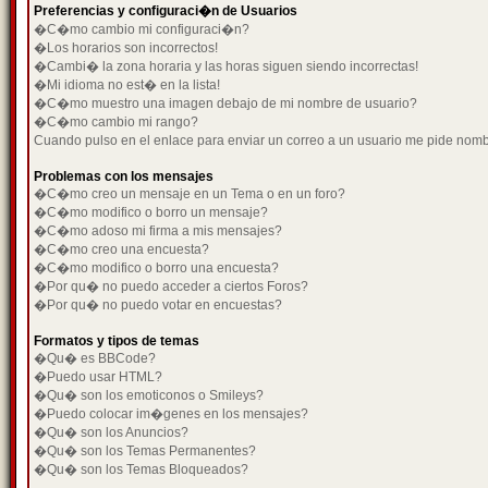
Preferencias y configuraci�n de Usuarios
�C�mo cambio mi configuraci�n?
�Los horarios son incorrectos!
�Cambi� la zona horaria y las horas siguen siendo incorrectas!
�Mi idioma no est� en la lista!
�C�mo muestro una imagen debajo de mi nombre de usuario?
�C�mo cambio mi rango?
Cuando pulso en el enlace para enviar un correo a un usuario me pide nom
Problemas con los mensajes
�C�mo creo un mensaje en un Tema o en un foro?
�C�mo modifico o borro un mensaje?
�C�mo adoso mi firma a mis mensajes?
�C�mo creo una encuesta?
�C�mo modifico o borro una encuesta?
�Por qu� no puedo acceder a ciertos Foros?
�Por qu� no puedo votar en encuestas?
Formatos y tipos de temas
�Qu� es BBCode?
�Puedo usar HTML?
�Qu� son los emoticonos o Smileys?
�Puedo colocar im�genes en los mensajes?
�Qu� son los Anuncios?
�Qu� son los Temas Permanentes?
�Qu� son los Temas Bloqueados?