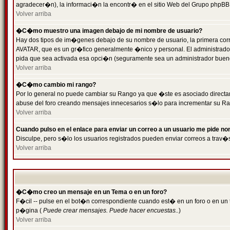
agradecer�n), la informaci�n la encontr� en el sitio Web del Grupo phpBB (
Volver arriba
�C�mo muestro una imagen debajo de mi nombre de usuario?
Hay dos tipos de im�genes debajo de su nombre de usuario, la primera cor
AVATAR, que es un gr�fico generalmente �nico y personal. El administrador d
pida que sea activada esa opci�n (seguramente sea un administrador buen
Volver arriba
�C�mo cambio mi rango?
Por lo general no puede cambiar su Rango ya que �ste es asociado directame
abuse del foro creando mensajes innecesarios s�lo para incrementar su Ra
Volver arriba
Cuando pulso en el enlace para enviar un correo a un usuario me pide n
Disculpe, pero s�lo los usuarios registrados pueden enviar correos a trav�s
Volver arriba
�C�mo creo un mensaje en un Tema o en un foro?
F�cil -- pulse en el bot�n correspondiente cuando est� en un foro o en un t
p�gina (
Puede crear mensajes. Puede hacer encuestas..
)
Volver arriba