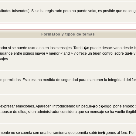
ltados falseados). Si se ha registrado pero no puede votar, es posible que no ten
Formatos y tipos de temas
r si se puede usar o no en los mensajes. Tambi�n puede desactivarlo desde la c
 ] en lugar de entre signos mayor y menor < and > y ofrece un buen control sobre
sajes.
 permitidas. Esto es una medida de seguridad para mantener la integridad del foro
esar emociones. Aparecen introduciendo un peque�o c�digo, por ejemplo: :) signifi
sar de ellos, si un administrador considera que su mensaje se ha vuelto ilegible 
nto no se cuenta con una herramienta que permita subir im�genes al foro. Por