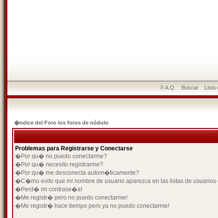
F.A.Q.
Buscar
Lista
�ndice del Foro los foros de nódulo
Problemas para Registrarse y Conectarse
�Por qu� no puedo conectarme?
�Por qu� necesito registrarme?
�Por qu� me desconecta autom�ticamente?
�C�mo evito que mi nombre de usuario aparezca en las listas de usuarios
�Perd� mi contrase�a!
�Me registr� pero no puedo conectarme!
�Me registr� hace tiempo pero ya no puedo conectarme!