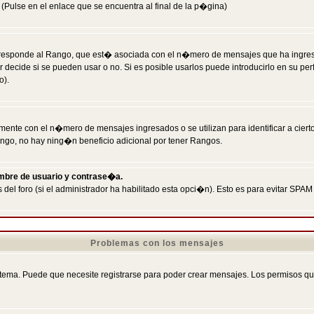
Pulse en el enlace que se encuentra al final de la p�gina)
responde al Rango, que est� asociada con el n�mero de mensajes que ha ingresado
ecide si se pueden usar o no. Si es posible usarlos puede introducirlo en su perf
o).
nte con el n�mero de mensajes ingresados o se utilizan para identificar a cierto
ngo, no hay ning�n beneficio adicional por tener Rangos.
ombre de usuario y contrase�a.
 del foro (si el administrador ha habilitado esta opci�n). Esto es para evitar S
Problemas con los mensajes
ema. Puede que necesite registrarse para poder crear mensajes. Los permisos que t