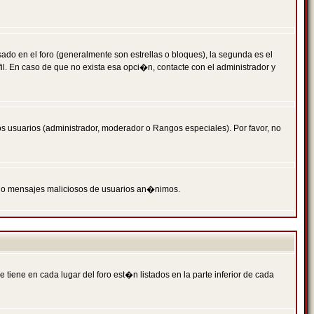
 en el foro (generalmente son estrellas o bloques), la segunda es el
il. En caso de que no exista esa opci�n, contacte con el administrador y
s usuarios (administrador, moderador o Rangos especiales). Por favor, no
PAM o mensajes maliciosos de usuarios an�nimos.
iene en cada lugar del foro est�n listados en la parte inferior de cada