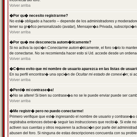
incorrecta del foro.
Volver arriba
�Por qu� necesito registrarme?
No est� obligado a hacerlo -- depende de los administradores y moderadores
tener su gr�fico personalizado (avatar), Mensajer�a Privada, subscripci�n
Volver arriba
�Por qu� me desconecta autom�ticamente?
Si no activa la opci�n
Conectarme autom�ticamente
, el foro s�lo lo man
de conectarse. No se recomienda hacer esto si Ud. accede desde un ordenador
Volver arriba
�C�mo evito que mi nombre de usuario aparezca en las listas de usuar
En su perfil encontrar� una opci�n de
Ocultar mi estado de conexi�n
; si 
Volver arriba
�Perd� mi contrase�a!
�No se altere! Si bien su contrase�a no se le puede enviar puede ser camb
Volver arriba
�Me registr� pero no puedo conectarme!
Primero verifique que est� ingresando el nombre de usuario y contrase�a co
registraba entonces deber� seguir las instrucciones que recibi�. Si este no
activen sus cuentas y otros requieren la activaci�n por parte del administra
abusen del foro. Si ninguna de estas descripciones concuerda con su problem