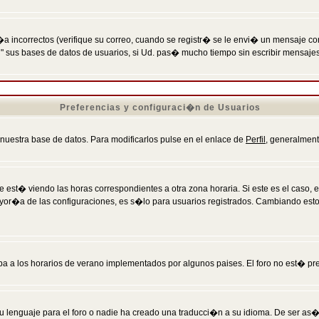
incorrectos (verifique su correo, cuando se registr� se le envi� un mensaje co
n" sus bases de datos de usuarios, si Ud. pas� mucho tiempo sin escribir mensaje
Preferencias y configuraci�n de Usuarios
 nuestra base de datos. Para modificarlos pulse en el enlace de
Perfil
, generalment
 est� viendo las horas correspondientes a otra zona horaria. Si este es el caso, en
mayor�a de las configuraciones, es s�lo para usuarios registrados. Cambiando est
eba a los horarios de verano implementados por algunos paises. El foro no est� pr
u lenguaje para el foro o nadie ha creado una traducci�n a su idioma. De ser as�,