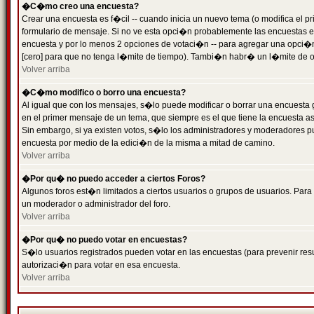
�C�mo creo una encuesta?
Crear una encuesta es f�cil -- cuando inicia un nuevo tema (o modifica el
formulario de mensaje. Si no ve esta opci�n probablemente las encuestas es
encuesta y por lo menos 2 opciones de votaci�n -- para agregar una opci�
[cero] para que no tenga l�mite de tiempo). Tambi�n habr� un l�mite de op
Volver arriba
�C�mo modifico o borro una encuesta?
Al igual que con los mensajes, s�lo puede modificar o borrar una encuesta 
en el primer mensaje de un tema, que siempre es el que tiene la encuesta as
Sin embargo, si ya existen votos, s�lo los administradores y moderadores pu
encuesta por medio de la edici�n de la misma a mitad de camino.
Volver arriba
�Por qu� no puedo acceder a ciertos Foros?
Algunos foros est�n limitados a ciertos usuarios o grupos de usuarios. Para 
un moderador o administrador del foro.
Volver arriba
�Por qu� no puedo votar en encuestas?
S�lo usuarios registrados pueden votar en las encuestas (para prevenir resu
autorizaci�n para votar en esa encuesta.
Volver arriba