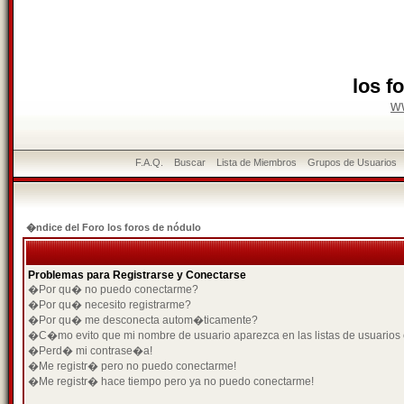
los f
w
F.A.Q.
Buscar
Lista de Miembros
Grupos de Usuarios
�ndice del Foro los foros de nódulo
Problemas para Registrarse y Conectarse
�Por qu� no puedo conectarme?
�Por qu� necesito registrarme?
�Por qu� me desconecta autom�ticamente?
�C�mo evito que mi nombre de usuario aparezca en las listas de usuarios
�Perd� mi contrase�a!
�Me registr� pero no puedo conectarme!
�Me registr� hace tiempo pero ya no puedo conectarme!