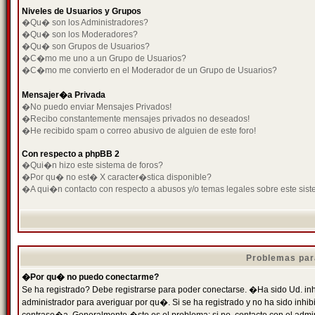
Niveles de Usuarios y Grupos
�Qu� son los Administradores?
�Qu� son los Moderadores?
�Qu� son Grupos de Usuarios?
�C�mo me uno a un Grupo de Usuarios?
�C�mo me convierto en el Moderador de un Grupo de Usuarios?
Mensajer�a Privada
�No puedo enviar Mensajes Privados!
�Recibo constantemente mensajes privados no deseados!
�He recibido spam o correo abusivo de alguien de este foro!
Con respecto a phpBB 2
�Qui�n hizo este sistema de foros?
�Por qu� no est� X caracter�stica disponible?
�A qui�n contacto con respecto a abusos y/o temas legales sobre este sist
Problemas par
�Por qu� no puedo conectarme?
Se ha registrado? Debe registrarse para poder conectarse. �Ha sido Ud. inh
administrador para averiguar por qu�. Si se ha registrado y no ha sido inh