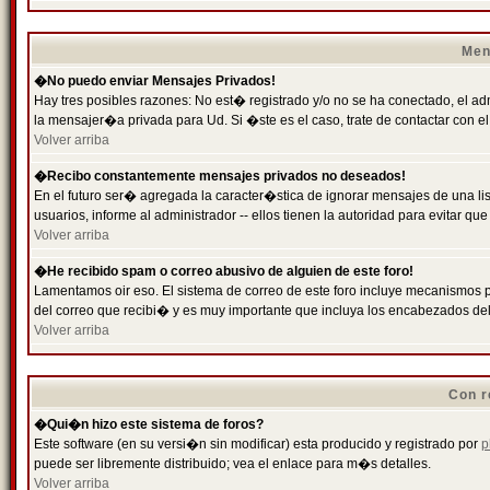
Men
�No puedo enviar Mensajes Privados!
Hay tres posibles razones: No est� registrado y/o no se ha conectado, el ad
la mensajer�a privada para Ud. Si �ste es el caso, trate de contactar con el
Volver arriba
�Recibo constantemente mensajes privados no deseados!
En el futuro ser� agregada la caracter�stica de ignorar mensajes de una l
usuarios, informe al administrador -- ellos tienen la autoridad para evitar 
Volver arriba
�He recibido spam o correo abusivo de alguien de este foro!
Lamentamos oir eso. El sistema de correo de este foro incluye mecanismos p
del correo que recibi� y es muy importante que incluya los encabezados de
Volver arriba
Con r
�Qui�n hizo este sistema de foros?
Este software (en su versi�n sin modificar) esta producido y registrado por
p
puede ser libremente distribuido; vea el enlace para m�s detalles.
Volver arriba