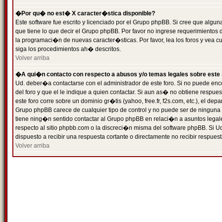
�Por qu� no est� X caracter�stica disponible?
Este software fue escrito y licenciado por el Grupo phpBB. Si cree que algun
que tiene lo que decir el Grupo phpBB. Por favor no ingrese requerimientos
la programaci�n de nuevas caracter�sticas. Por favor, lea los foros y vea c
siga los procedimientos ah� descritos.
Volver arriba
�A qui�n contacto con respecto a abusos y/o temas legales sobre este 
Ud. deber�a contactarse con el administrador de este foro. Si no puede enc
del foro y que el le indique a quien contactar. Si aun as� no obtiene resp
este foro corre sobre un dominio gr�tis (yahoo, free.fr, f2s.com, etc.), el d
Grupo phpBB carece de cualquier tipo de control y no puede ser de ninguna
tiene ning�n sentido contactar al Grupo phpBB en relaci�n a asuntos legal
respecto al sitio phpbb.com o la discreci�n misma del software phpBB. Si U
dispuesto a recibir una respuesta cortante o directamente no recibir respuest
Volver arriba