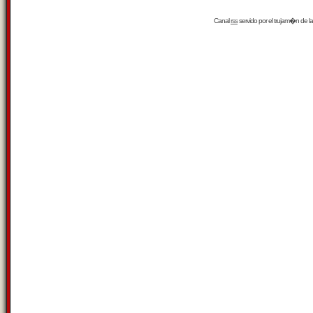
Canal
rss
servido por el
trujam�n
de la