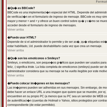
Format
�Qu� es BBCode?
BBCode es una implementaci�n especial del HTML. Depende del administrad
de verificaci�n en el formulario de ingreso de mensaje. BBCode es muy simila
mayor y menor < and > y ofrece un buen control sobre qu� y c�mo se mue
acceder desde el formulario de ingreso de mensajes.
Volver arriba
�Puedo usar HTML?
Depende de si el administrador lo permite y de ser as�, qu� etiquetas est�
estar habilitado, Ud. puede deshabilitarlo cada vez que crea un mensaje.
Volver arriba
�Qu� son los emoticonos o Smileys?
Smileys, o emoticons, son peque�os gr�ficos que pueden ser usados para 
feliz, :( significa triste. La lista completa de emoticonos (smileys) puede s
administrador considera que su mensaje se ha vuelto ilegible por este motivo
Volver arriba
�Puedo colocar im�genes en los mensajes?
Las im�genes pueden ser adheridas en sus mensajes. Sin embargo, de mome
debe hacer un enlace URL a una imagen que quiere que se muestre, por ej.
encuentren en su propio PC (a menos que su PC sea un servidor de WEB c
de autentificaci�n (cuentas de Hotmail o Yahoo, sitios protegidos por contr
correspondiente (de estar permitido).