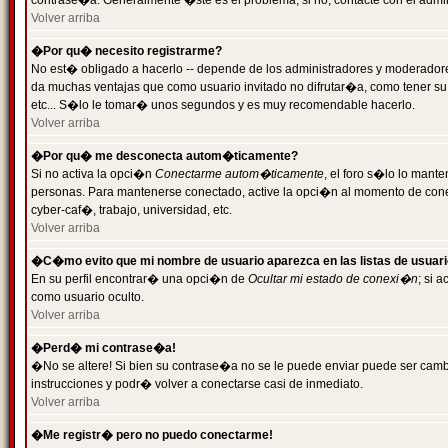
contrase�a. Generalmente �ste es el problema; si no, contacte con el admini
Volver arriba
�Por qu� necesito registrarme?
No est� obligado a hacerlo -- depende de los administradores y moderadores
da muchas ventajas que como usuario invitado no difrutar�a, como tener su
etc... S�lo le tomar� unos segundos y es muy recomendable hacerlo.
Volver arriba
�Por qu� me desconecta autom�ticamente?
Si no activa la opci�n
Conectarme autom�ticamente
, el foro s�lo lo mant
personas. Para mantenerse conectado, active la opci�n al momento de cone
cyber-caf�, trabajo, universidad, etc.
Volver arriba
�C�mo evito que mi nombre de usuario aparezca en las listas de usuar
En su perfil encontrar� una opci�n de
Ocultar mi estado de conexi�n
; si 
como usuario oculto.
Volver arriba
�Perd� mi contrase�a!
�No se altere! Si bien su contrase�a no se le puede enviar puede ser camb
instrucciones y podr� volver a conectarse casi de inmediato.
Volver arriba
�Me registr� pero no puedo conectarme!