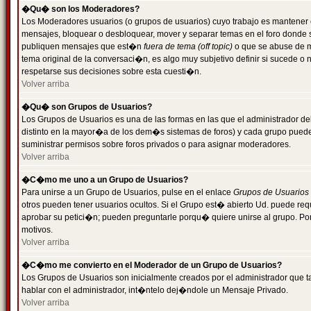
�Qu� son los Moderadores?
Los Moderadores usuarios (o grupos de usuarios) cuyo trabajo es mantener 
mensajes, bloquear o desbloquear, mover y separar temas en el foro donde
publiquen mensajes que est�n
fuera de tema (off topic)
o que se abuse de ma
tema original de la conversaci�n, es algo muy subjetivo definir si sucede 
respetarse sus decisiones sobre esta cuesti�n.
Volver arriba
�Qu� son Grupos de Usuarios?
Los Grupos de Usuarios es una de las formas en las que el administrador de
distinto en la mayor�a de los dem�s sistemas de foros) y cada grupo puede te
suministrar permisos sobre foros privados o para asignar moderadores.
Volver arriba
�C�mo me uno a un Grupo de Usuarios?
Para unirse a un Grupo de Usuarios, pulse en el enlace
Grupos de Usuarios
otros pueden tener usuarios ocultos. Si el Grupo est� abierto Ud. puede re
aprobar su petici�n; pueden preguntarle porqu� quiere unirse al grupo. Por
motivos.
Volver arriba
�C�mo me convierto en el Moderador de un Grupo de Usuarios?
Los Grupos de Usuarios son inicialmente creados por el administrador que
hablar con el administrador, int�ntelo dej�ndole un Mensaje Privado.
Volver arriba