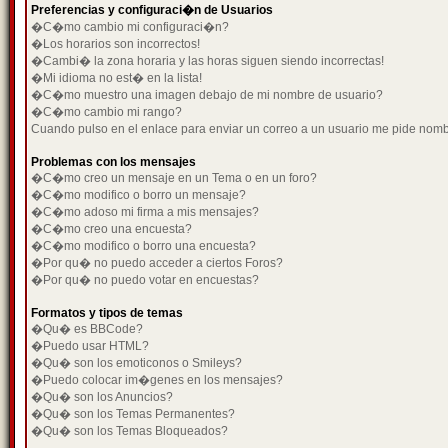
Preferencias y configuraci�n de Usuarios
�C�mo cambio mi configuraci�n?
�Los horarios son incorrectos!
�Cambi� la zona horaria y las horas siguen siendo incorrectas!
�Mi idioma no est� en la lista!
�C�mo muestro una imagen debajo de mi nombre de usuario?
�C�mo cambio mi rango?
Cuando pulso en el enlace para enviar un correo a un usuario me pide nom
Problemas con los mensajes
�C�mo creo un mensaje en un Tema o en un foro?
�C�mo modifico o borro un mensaje?
�C�mo adoso mi firma a mis mensajes?
�C�mo creo una encuesta?
�C�mo modifico o borro una encuesta?
�Por qu� no puedo acceder a ciertos Foros?
�Por qu� no puedo votar en encuestas?
Formatos y tipos de temas
�Qu� es BBCode?
�Puedo usar HTML?
�Qu� son los emoticonos o Smileys?
�Puedo colocar im�genes en los mensajes?
�Qu� son los Anuncios?
�Qu� son los Temas Permanentes?
�Qu� son los Temas Bloqueados?