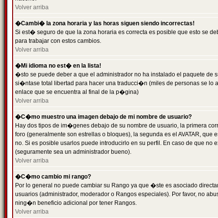
Volver arriba
�Cambi� la zona horaria y las horas siguen siendo incorrectas!
Si est� seguro de que la zona horaria es correcta es posible que esto se d
para trabajar con estos cambios.
Volver arriba
�Mi idioma no est� en la lista!
�sto se puede deber a que el administrador no ha instalado el paquete de s
si�ntase total libertad para hacer una traducci�n (miles de personas se lo
enlace que se encuentra al final de la p�gina)
Volver arriba
�C�mo muestro una imagen debajo de mi nombre de usuario?
Hay dos tipos de im�genes debajo de su nombre de usuario, la primera co
foro (generalmente son estrellas o bloques), la segunda es el AVATAR, que 
no. Si es posible usarlos puede introducirlo en su perfil. En caso de que no
(seguramente sea un administrador bueno).
Volver arriba
�C�mo cambio mi rango?
Por lo general no puede cambiar su Rango ya que �ste es asociado directame
usuarios (administrador, moderador o Rangos especiales). Por favor, no ab
ning�n beneficio adicional por tener Rangos.
Volver arriba