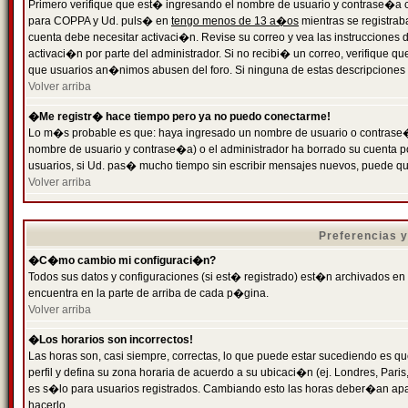
Primero verifique que est� ingresando el nombre de usuario y contrase�a cor
para COPPA y Ud. puls� en
tengo menos de 13 a�os
mientras se registrab
cuenta debe necesitar activaci�n. Revise su correo y vea las instrucciones d
activaci�n por parte del administrador. Si no recibi� un correo, verifique qu
que usuarios an�nimos abusen del foro. Si ninguna de estas descripciones c
Volver arriba
�Me registr� hace tiempo pero ya no puedo conectarme!
Lo m�s probable es que: haya ingresado un nombre de usuario o contrase�a
nombre de usuario y contrase�a) o el administrador ha borrado su cuenta p
usuarios, si Ud. pas� mucho tiempo sin escribir mensajes nuevos, puede qu
Volver arriba
Preferencias 
�C�mo cambio mi configuraci�n?
Todos sus datos y configuraciones (si est� registrado) est�n archivados en
encuentra en la parte de arriba de cada p�gina.
Volver arriba
�Los horarios son incorrectos!
Las horas son, casi siempre, correctas, lo que puede estar sucediendo es que
perfil y defina su zona horaria de acuerdo a su ubicaci�n (ej. Londres, Par
es s�lo para usuarios registrados. Cambiando esto las horas deber�an apar
hacerlo.