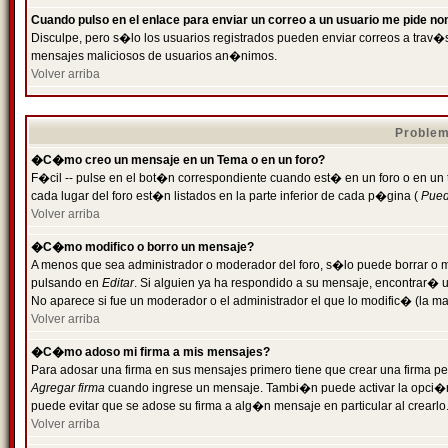
Cuando pulso en el enlace para enviar un correo a un usuario me pide n
Disculpe, pero s�lo los usuarios registrados pueden enviar correos a trav�s 
mensajes maliciosos de usuarios an�nimos.
Volver arriba
Problem
�C�mo creo un mensaje en un Tema o en un foro?
F�cil -- pulse en el bot�n correspondiente cuando est� en un foro o en un
cada lugar del foro est�n listados en la parte inferior de cada p�gina (
Puede
Volver arriba
�C�mo modifico o borro un mensaje?
A menos que sea administrador o moderador del foro, s�lo puede borrar o 
pulsando en
Editar
. Si alguien ya ha respondido a su mensaje, encontrar� 
No aparece si fue un moderador o el administrador el que lo modific� (la ma
Volver arriba
�C�mo adoso mi firma a mis mensajes?
Para adosar una firma en sus mensajes primero tiene que crear una firma pe
Agregar firma
cuando ingrese un mensaje. Tambi�n puede activar la opci�n 
puede evitar que se adose su firma a alg�n mensaje en particular al crearlo
Volver arriba