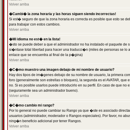
Volver arriba
�Cambi� la zona horaria y las horas siguen siendo incorrectas!
Si est� seguro de que la zona horaria es correcta es posible que esto se d
para trabajar con estos cambios.
Volver arriba
�Mi idioma no est� en la lista!
�sto se puede deber a que el administrador no ha instalado el paquete de s
si�ntase total libertad para hacer una traducci�n (miles de personas se lo
enlace que se encuentra al final de la p�gina)
Volver arriba
�C�mo muestro una imagen debajo de mi nombre de usuario?
Hay dos tipos de im�genes debajo de su nombre de usuario, la primera co
foro (generalmente son estrellas o bloques), la segunda es el AVATAR, que 
no. Si es posible usarlos puede introducirlo en su perfil. En caso de que no
(seguramente sea un administrador bueno).
Volver arriba
�C�mo cambio mi rango?
Por lo general no puede cambiar su Rango ya que �ste es asociado directame
usuarios (administrador, moderador o Rangos especiales). Por favor, no ab
ning�n beneficio adicional por tener Rangos.
Volver arriba