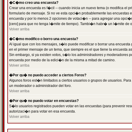
�C�mo creo una encuesta?
Crear una encuesta es f�cil -- cuando inicia un nuevo tema (o modifica el
formulario de mensaje. Si no ve esta opci�n probablemente las encuestas es
encuesta y por lo menos 2 opciones de votaci�n -- para agregar una opci�
[cero] para que no tenga l�mite de tiempo). Tambi�n habr� un l�mite de op
Volver arriba
�C�mo modifico o borro una encuesta?
Al igual que con los mensajes, s�lo puede modificar o borrar una encuesta 
en el primer mensaje de un tema, que siempre es el que tiene la encuesta as
Sin embargo, si ya existen votos, s�lo los administradores y moderadores pu
encuesta por medio de la edici�n de la misma a mitad de camino.
Volver arriba
�Por qu� no puedo acceder a ciertos Foros?
Algunos foros est�n limitados a ciertos usuarios o grupos de usuarios. Para 
un moderador o administrador del foro.
Volver arriba
�Por qu� no puedo votar en encuestas?
S�lo usuarios registrados pueden votar en las encuestas (para prevenir resu
autorizaci�n para votar en esa encuesta.
Volver arriba