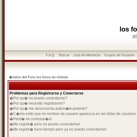
los f
w
F.A.Q.
Buscar
Lista de Miembros
Grupos de Usuarios
�ndice del Foro los foros de nódulo
Problemas para Registrarse y Conectarse
�Por qu� no puedo conectarme?
�Por qu� necesito registrarme?
�Por qu� me desconecta autom�ticamente?
�C�mo evito que mi nombre de usuario aparezca en las listas de usuarios
�Perd� mi contrase�a!
�Me registr� pero no puedo conectarme!
�Me registr� hace tiempo pero ya no puedo conectarme!