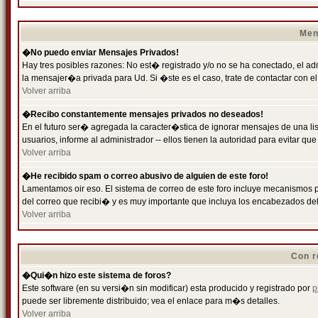
Men
�No puedo enviar Mensajes Privados!
Hay tres posibles razones: No est� registrado y/o no se ha conectado, el ad
la mensajer�a privada para Ud. Si �ste es el caso, trate de contactar con el
Volver arriba
�Recibo constantemente mensajes privados no deseados!
En el futuro ser� agregada la caracter�stica de ignorar mensajes de una l
usuarios, informe al administrador -- ellos tienen la autoridad para evitar 
Volver arriba
�He recibido spam o correo abusivo de alguien de este foro!
Lamentamos oir eso. El sistema de correo de este foro incluye mecanismos p
del correo que recibi� y es muy importante que incluya los encabezados de
Volver arriba
Con r
�Qui�n hizo este sistema de foros?
Este software (en su versi�n sin modificar) esta producido y registrado por
p
puede ser libremente distribuido; vea el enlace para m�s detalles.
Volver arriba