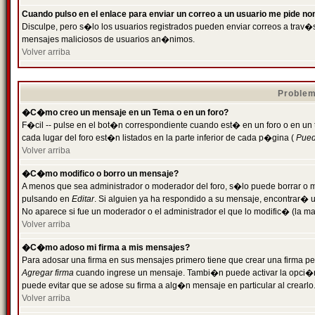
Cuando pulso en el enlace para enviar un correo a un usuario me pide n
Disculpe, pero s�lo los usuarios registrados pueden enviar correos a trav�s 
mensajes maliciosos de usuarios an�nimos.
Volver arriba
Problem
�C�mo creo un mensaje en un Tema o en un foro?
F�cil -- pulse en el bot�n correspondiente cuando est� en un foro o en un
cada lugar del foro est�n listados en la parte inferior de cada p�gina (
Puede
Volver arriba
�C�mo modifico o borro un mensaje?
A menos que sea administrador o moderador del foro, s�lo puede borrar o 
pulsando en
Editar
. Si alguien ya ha respondido a su mensaje, encontrar� 
No aparece si fue un moderador o el administrador el que lo modific� (la ma
Volver arriba
�C�mo adoso mi firma a mis mensajes?
Para adosar una firma en sus mensajes primero tiene que crear una firma pe
Agregar firma
cuando ingrese un mensaje. Tambi�n puede activar la opci�n 
puede evitar que se adose su firma a alg�n mensaje en particular al crearlo
Volver arriba