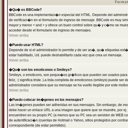
Format
�Qu� es BBCode?
BBCode es una implementaci�n especial del HTML. Depende del administrad
de verificaci�n en el formulario de ingreso de mensaje. BBCode es muy simila
mayor y menor < and > y ofrece un buen control sobre qu� y c�mo se mue
acceder desde el formulario de ingreso de mensajes.
Volver arriba
�Puedo usar HTML?
Depende de si el administrador lo permite y de ser as�, qu� etiquetas est�
estar habilitado, Ud. puede deshabilitarlo cada vez que crea un mensaje.
Volver arriba
�Qu� son los emoticonos o Smileys?
Smileys, o emoticons, son peque�os gr�ficos que pueden ser usados para 
feliz, :( significa triste. La lista completa de emoticonos (smileys) puede s
administrador considera que su mensaje se ha vuelto ilegible por este motivo
Volver arriba
�Puedo colocar im�genes en los mensajes?
Las im�genes pueden ser adheridas en sus mensajes. Sin embargo, de mome
debe hacer un enlace URL a una imagen que quiere que se muestre, por ej.
encuentren en su propio PC (a menos que su PC sea un servidor de WEB c
de autentificaci�n (cuentas de Hotmail o Yahoo, sitios protegidos por contr
correspondiente (de estar permitido).