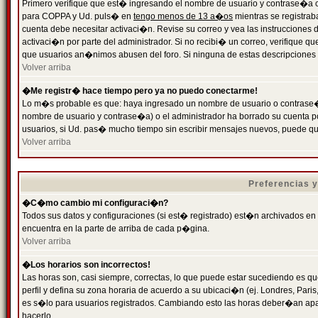
Primero verifique que est� ingresando el nombre de usuario y contrase�a cor
para COPPA y Ud. puls� en
tengo menos de 13 a�os
mientras se registrab
cuenta debe necesitar activaci�n. Revise su correo y vea las instrucciones d
activaci�n por parte del administrador. Si no recibi� un correo, verifique qu
que usuarios an�nimos abusen del foro. Si ninguna de estas descripciones c
Volver arriba
�Me registr� hace tiempo pero ya no puedo conectarme!
Lo m�s probable es que: haya ingresado un nombre de usuario o contrase�a
nombre de usuario y contrase�a) o el administrador ha borrado su cuenta p
usuarios, si Ud. pas� mucho tiempo sin escribir mensajes nuevos, puede qu
Volver arriba
Preferencias 
�C�mo cambio mi configuraci�n?
Todos sus datos y configuraciones (si est� registrado) est�n archivados en
encuentra en la parte de arriba de cada p�gina.
Volver arriba
�Los horarios son incorrectos!
Las horas son, casi siempre, correctas, lo que puede estar sucediendo es que
perfil y defina su zona horaria de acuerdo a su ubicaci�n (ej. Londres, Par
es s�lo para usuarios registrados. Cambiando esto las horas deber�an apar
hacerlo.