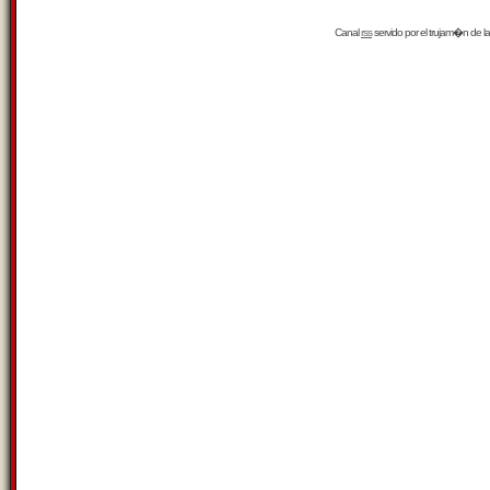
Canal
rss
servido por el
trujam�n
de la