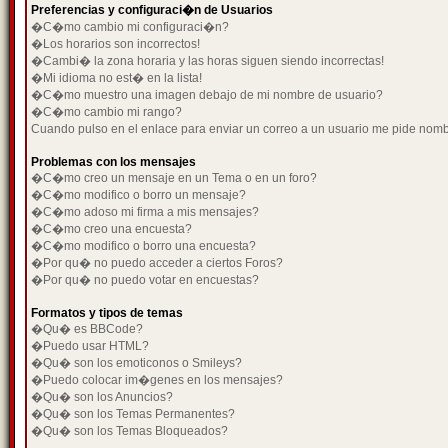
Preferencias y configuraci�n de Usuarios
�C�mo cambio mi configuraci�n?
�Los horarios son incorrectos!
�Cambi� la zona horaria y las horas siguen siendo incorrectas!
�Mi idioma no est� en la lista!
�C�mo muestro una imagen debajo de mi nombre de usuario?
�C�mo cambio mi rango?
Cuando pulso en el enlace para enviar un correo a un usuario me pide nom
Problemas con los mensajes
�C�mo creo un mensaje en un Tema o en un foro?
�C�mo modifico o borro un mensaje?
�C�mo adoso mi firma a mis mensajes?
�C�mo creo una encuesta?
�C�mo modifico o borro una encuesta?
�Por qu� no puedo acceder a ciertos Foros?
�Por qu� no puedo votar en encuestas?
Formatos y tipos de temas
�Qu� es BBCode?
�Puedo usar HTML?
�Qu� son los emoticonos o Smileys?
�Puedo colocar im�genes en los mensajes?
�Qu� son los Anuncios?
�Qu� son los Temas Permanentes?
�Qu� son los Temas Bloqueados?