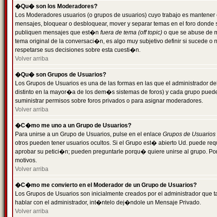
�Qu� son los Moderadores?
Los Moderadores usuarios (o grupos de usuarios) cuyo trabajo es mantener 
mensajes, bloquear o desbloquear, mover y separar temas en el foro donde
publiquen mensajes que est�n
fuera de tema (off topic)
o que se abuse de ma
tema original de la conversaci�n, es algo muy subjetivo definir si sucede 
respetarse sus decisiones sobre esta cuesti�n.
Volver arriba
�Qu� son Grupos de Usuarios?
Los Grupos de Usuarios es una de las formas en las que el administrador de
distinto en la mayor�a de los dem�s sistemas de foros) y cada grupo puede te
suministrar permisos sobre foros privados o para asignar moderadores.
Volver arriba
�C�mo me uno a un Grupo de Usuarios?
Para unirse a un Grupo de Usuarios, pulse en el enlace
Grupos de Usuarios
otros pueden tener usuarios ocultos. Si el Grupo est� abierto Ud. puede re
aprobar su petici�n; pueden preguntarle porqu� quiere unirse al grupo. Por
motivos.
Volver arriba
�C�mo me convierto en el Moderador de un Grupo de Usuarios?
Los Grupos de Usuarios son inicialmente creados por el administrador que
hablar con el administrador, int�ntelo dej�ndole un Mensaje Privado.
Volver arriba