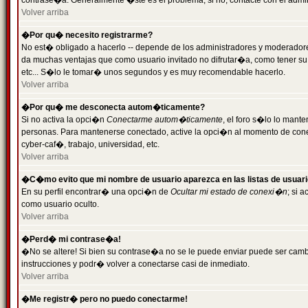
contrase�a. Generalmente �ste es el problema; si no, contacte con el admini
Volver arriba
�Por qu� necesito registrarme?
No est� obligado a hacerlo -- depende de los administradores y moderadores
da muchas ventajas que como usuario invitado no difrutar�a, como tener su
etc... S�lo le tomar� unos segundos y es muy recomendable hacerlo.
Volver arriba
�Por qu� me desconecta autom�ticamente?
Si no activa la opci�n
Conectarme autom�ticamente
, el foro s�lo lo mant
personas. Para mantenerse conectado, active la opci�n al momento de cone
cyber-caf�, trabajo, universidad, etc.
Volver arriba
�C�mo evito que mi nombre de usuario aparezca en las listas de usuar
En su perfil encontrar� una opci�n de
Ocultar mi estado de conexi�n
; si 
como usuario oculto.
Volver arriba
�Perd� mi contrase�a!
�No se altere! Si bien su contrase�a no se le puede enviar puede ser camb
instrucciones y podr� volver a conectarse casi de inmediato.
Volver arriba
�Me registr� pero no puedo conectarme!