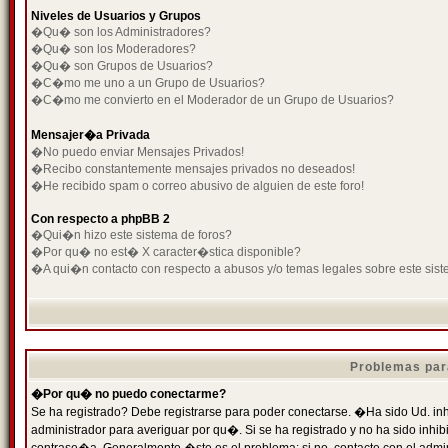
Niveles de Usuarios y Grupos
�Qu� son los Administradores?
�Qu� son los Moderadores?
�Qu� son Grupos de Usuarios?
�C�mo me uno a un Grupo de Usuarios?
�C�mo me convierto en el Moderador de un Grupo de Usuarios?
Mensajer�a Privada
�No puedo enviar Mensajes Privados!
�Recibo constantemente mensajes privados no deseados!
�He recibido spam o correo abusivo de alguien de este foro!
Con respecto a phpBB 2
�Qui�n hizo este sistema de foros?
�Por qu� no est� X caracter�stica disponible?
�A qui�n contacto con respecto a abusos y/o temas legales sobre este sist
Problemas par
�Por qu� no puedo conectarme?
Se ha registrado? Debe registrarse para poder conectarse. �Ha sido Ud. inh
administrador para averiguar por qu�. Si se ha registrado y no ha sido inh