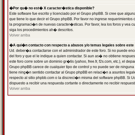
�Por qu� no est� X caracter�stica disponible?
Este software fue escrito y licenciado por el Grupo phpBB. Si cree que algun
que tiene lo que decir el Grupo phpBB. Por favor no ingrese requerimientos
la programaci�n de nuevas caracter�sticas. Por favor, lea los foros y vea c
siga los procedimientos ah� descritos.
Volver arriba
�A qui�n contacto con respecto a abusos y/o temas legales sobre este 
Ud. deber�a contactarse con el administrador de este foro. Si no puede enc
del foro y que el le indique a quien contactar. Si aun as� no obtiene resp
este foro corre sobre un dominio gr�tis (yahoo, free.fr, f2s.com, etc.), el d
Grupo phpBB carece de cualquier tipo de control y no puede ser de ninguna
tiene ning�n sentido contactar al Grupo phpBB en relaci�n a asuntos legal
respecto al sitio phpbb.com o la discreci�n misma del software phpBB. Si U
dispuesto a recibir una respuesta cortante o directamente no recibir respuest
Volver arriba