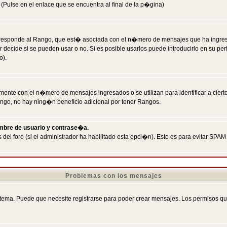
Pulse en el enlace que se encuentra al final de la p�gina)
responde al Rango, que est� asociada con el n�mero de mensajes que ha ingresado
ecide si se pueden usar o no. Si es posible usarlos puede introducirlo en su perf
o).
nte con el n�mero de mensajes ingresados o se utilizan para identificar a cierto
ngo, no hay ning�n beneficio adicional por tener Rangos.
ombre de usuario y contrase�a.
 del foro (si el administrador ha habilitado esta opci�n). Esto es para evitar S
Problemas con los mensajes
ema. Puede que necesite registrarse para poder crear mensajes. Los permisos que t