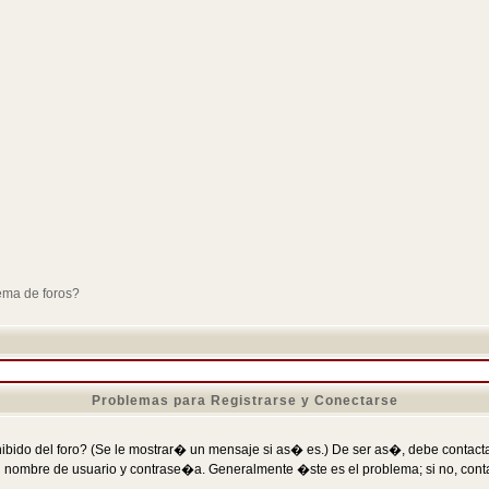
ema de foros?
Problemas para Registrarse y Conectarse
ibido del foro? (Se le mostrar� un mensaje si as� es.) De ser as�, debe contactar
 nombre de usuario y contrase�a. Generalmente �ste es el problema; si no, conta