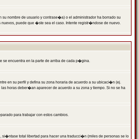
n su nombre de usuario y contrase�a) o el administrador ha borrado su
s nuevos, puede que �ste sea el caso. Intente registr�ndose de nuevo.
e se encuentra en la parte de arriba de cada p�gina.
tre en su perfil y defina su zona horaria de acuerdo a su ubicaci�n (ej.
o las horas deber�an aparecer de acuerdo a su zona y tiempo. Si no se ha
eparado para trabajar con estos cambios.
 si�ntase total libertad para hacer una traducci�n (miles de personas se lo