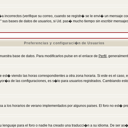
incorrectos (verifique su correo, cuando se registr� se le envi� un mensaje co
n" sus bases de datos de usuarios, si Ud. pas� mucho tiempo sin escribir mensaje
Preferencias y configuraci�n de Usuarios
 nuestra base de datos. Para modificarlos pulse en el enlace de
Perfil
, generalment
 est� viendo las horas correspondientes a otra zona horaria. Si este es el caso, en
mayor�a de las configuraciones, es s�lo para usuarios registrados. Cambiando est
eba a los horarios de verano implementados por algunos paises. El foro no est� pr
u lenguaje para el foro o nadie ha creado una traducci�n a su idioma. De ser as�,