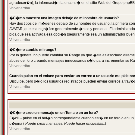
agradecer�n), la informaci�n la encontr� en el sitio Web del Grupo phpBB (
Volver arriba
�C�mo muestro una imagen debajo de mi nombre de usuario?
Hay dos tipos de im�genes debajo de su nombre de usuario, la primera cor
AVATAR, que es un gr�fico generalmente �nico y personal. El administrador d
pida que sea activada esa opci�n (seguramente sea un administrador buen
Volver arriba
�C�mo cambio mi rango?
Por lo general no puede cambiar su Rango ya que �ste es asociado directame
abuse del foro creando mensajes innecesarios s�lo para incrementar su Ra
Volver arriba
Cuando pulso en el enlace para enviar un correo a un usuario me pide n
Disculpe, pero s�lo los usuarios registrados pueden enviar correos a trav�s
Volver arriba
�C�mo creo un mensaje en un Tema o en un foro?
F�cil -- pulse en el bot�n correspondiente cuando est� en un foro o en un t
p�gina (
Puede crear mensajes. Puede hacer encuestas..
)
Volver arriba