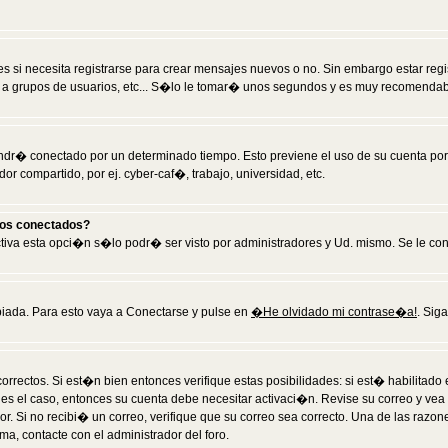
 si necesita registrarse para crear mensajes nuevos o no. Sin embargo estar reg
 a grupos de usuarios, etc... S�lo le tomar� unos segundos y es muy recomendab
tendr� conectado por un determinado tiempo. Esto previene el uso de su cuenta po
 compartido, por ej. cyber-caf�, trabajo, universidad, etc.
ios conectados?
activa esta opci�n s�lo podr� ser visto por administradores y Ud. mismo. Se le co
iada. Para esto vaya a Conectarse y pulse en
�He olvidado mi contrase�a!
. Sig
rrectos. Si est�n bien entonces verifique estas posibilidades: si est� habilitad
 es el caso, entonces su cuenta debe necesitar activaci�n. Revise su correo y vea
dor. Si no recibi� un correo, verifique que su correo sea correcto. Una de las raz
a, contacte con el administrador del foro.