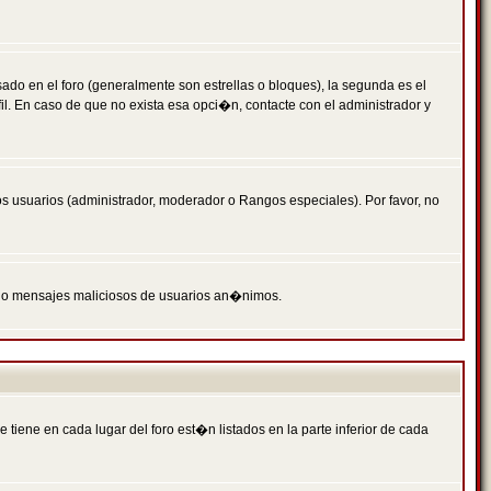
 en el foro (generalmente son estrellas o bloques), la segunda es el
il. En caso de que no exista esa opci�n, contacte con el administrador y
s usuarios (administrador, moderador o Rangos especiales). Por favor, no
PAM o mensajes maliciosos de usuarios an�nimos.
iene en cada lugar del foro est�n listados en la parte inferior de cada