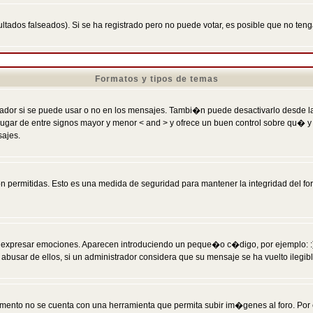
ltados falseados). Si se ha registrado pero no puede votar, es posible que no ten
Formatos y tipos de temas
r si se puede usar o no en los mensajes. Tambi�n puede desactivarlo desde la c
 ] en lugar de entre signos mayor y menor < and > y ofrece un buen control sobre
sajes.
 permitidas. Esto es una medida de seguridad para mantener la integridad del foro
esar emociones. Aparecen introduciendo un peque�o c�digo, por ejemplo: :) signifi
sar de ellos, si un administrador considera que su mensaje se ha vuelto ilegible 
nto no se cuenta con una herramienta que permita subir im�genes al foro. Por