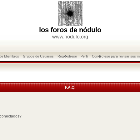
los foros de nódulo
www.nodulo.org
 de Miembros
Grupos de Usuarios
Reg�strese
Perfil
Con�ctese para revisar sus m
F.A.Q.
 conectados?