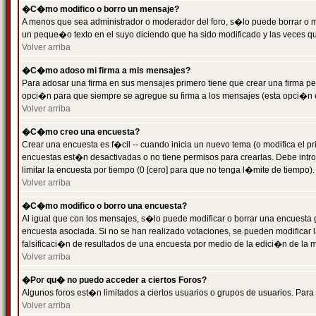
�C�mo modifico o borro un mensaje?
A menos que sea administrador o moderador del foro, s�lo puede borrar o 
un peque�o texto en el suyo diciendo que ha sido modificado y las veces que
Volver arriba
�C�mo adoso mi firma a mis mensajes?
Para adosar una firma en sus mensajes primero tiene que crear una firma pe
opci�n para que siempre se agregue su firma a los mensajes (esta opci�n es
Volver arriba
�C�mo creo una encuesta?
Crear una encuesta es f�cil -- cuando inicia un nuevo tema (o modifica el
encuestas est�n desactivadas o no tiene permisos para crearlas. Debe intro
limitar la encuesta por tiempo (0 [cero] para que no tenga l�mite de tiempo
Volver arriba
�C�mo modifico o borro una encuesta?
Al igual que con los mensajes, s�lo puede modificar o borrar una encuesta 
encuesta asociada. Si no se han realizado votaciones, se pueden modificar l
falsificaci�n de resultados de una encuesta por medio de la edici�n de la 
Volver arriba
�Por qu� no puedo acceder a ciertos Foros?
Algunos foros est�n limitados a ciertos usuarios o grupos de usuarios. Para 
Volver arriba