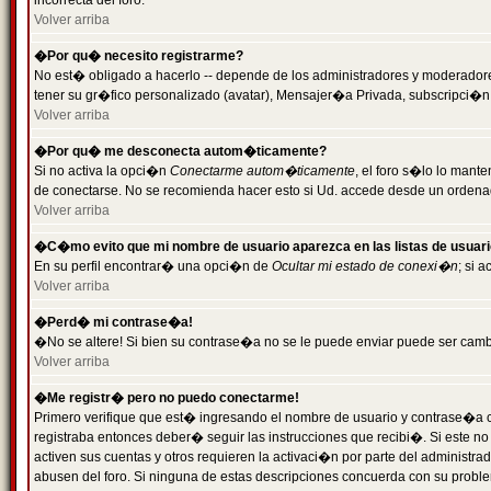
incorrecta del foro.
Volver arriba
�Por qu� necesito registrarme?
No est� obligado a hacerlo -- depende de los administradores y moderadores
tener su gr�fico personalizado (avatar), Mensajer�a Privada, subscripci�n
Volver arriba
�Por qu� me desconecta autom�ticamente?
Si no activa la opci�n
Conectarme autom�ticamente
, el foro s�lo lo man
de conectarse. No se recomienda hacer esto si Ud. accede desde un ordenador
Volver arriba
�C�mo evito que mi nombre de usuario aparezca en las listas de usuar
En su perfil encontrar� una opci�n de
Ocultar mi estado de conexi�n
; si 
Volver arriba
�Perd� mi contrase�a!
�No se altere! Si bien su contrase�a no se le puede enviar puede ser camb
Volver arriba
�Me registr� pero no puedo conectarme!
Primero verifique que est� ingresando el nombre de usuario y contrase�a co
registraba entonces deber� seguir las instrucciones que recibi�. Si este no
activen sus cuentas y otros requieren la activaci�n por parte del administra
abusen del foro. Si ninguna de estas descripciones concuerda con su problem