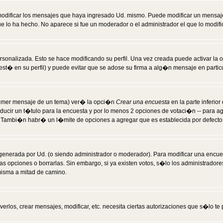
modificar los mensajes que haya ingresado Ud. mismo. Puede modificar un mensa
 lo ha hecho. No aparece si fue un moderador o el administrador el que lo modifi
rsonalizada. Esto se hace modificando su perfil. Una vez creada puede activar la
t� en su perfil) y puede evitar que se adose su firma a alg�n mensaje en particul
 primer mensaje de un tema) ver� la opci�n
Crear una encuesta
en la parte inferio
ducir un t�tulo para la encuesta y por lo menos 2 opciones de votaci�n -- para 
). Tambi�n habr� un l�mite de opciones a agregar que es establecida por defecto 
generada por Ud. (o siendo administrador o moderador). Para modificar una encues
as opciones o borrarlas. Sin embargo, si ya existen votos, s�lo los administrador
misma a mitad de camino.
verlos, crear mensajes, modificar, etc. necesita ciertas autorizaciones que s�lo t