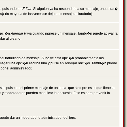
je pulsando en
Editar
. Si alguien ya ha respondido a su mensaje, encontrar�
c� (la mayoria de las veces se deja un mensaje aclaratorio).
 opci�n
Agregar firma
cuando ingrese un mensaje. Tambi�n puede activar la
ar al crearlo.
r del formulario de mensaje. Si no ve esta opci�n probablemente las
agregar una opci�n escriba una y pulse en
Agregar opci�n
. Tambi�n puede
por el administrador.
ta, pulse en el primer mensaje de un tema, que siempre es el que tiene la
es y moderadores pueden modificar la encuesta. Esto es para prevenir la
e puede dar un moderador o administrador del foro.