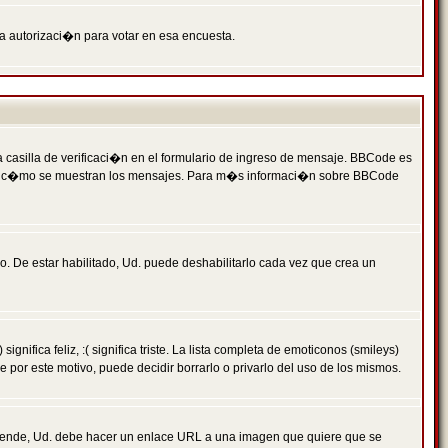
ga autorizaci�n para votar en esa encuesta.
asilla de verificaci�n en el formulario de ingreso de mensaje. BBCode es
 qu� y c�mo se muestran los mensajes. Para m�s informaci�n sobre BBCode
. De estar habilitado, Ud. puede deshabilitarlo cada vez que crea un
ca feliz, :( significa triste. La lista completa de emoticonos (smileys)
por este motivo, puede decidir borrarlo o privarlo del uso de los mismos.
 ende, Ud. debe hacer un enlace URL a una imagen que quiere que se