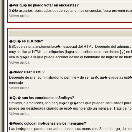
�Por qu� no puedo votar en encuestas?
S�lo usuarios registrados pueden votar en las encuestas (para prevenir resu
Volver arriba
�Qu� es BBCode?
BBCode es una implementaci�n especial del HTML. Depende del administrado
muy similar al HTML: las etiquetas (tags) se escriben entre corchetes [ y
vea la gu�a a la que puede acceder desde el formulario de ingreso de men
Volver arriba
�Puedo usar HTML?
Depende de si el administrador lo permite y de ser as�, qu� etiquetas est�n
mensaje.
Volver arriba
�Qu� son los emoticonos o Smileys?
Smileys, o emoticons, son peque�os gr�ficos que pueden ser usados para expr
puede ser desplegada cuando se est� escribiendo un mensaje. Trate de no abu
Volver arriba
�Puedo colocar im�genes en los mensajes?
Las im�genes pueden ser adheridas en sus mensajes. Sin embargo, de mome