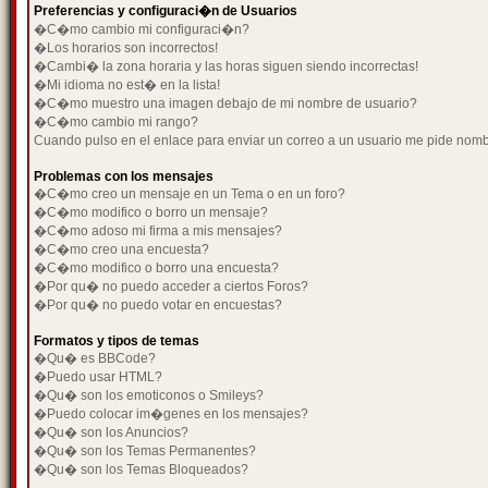
Preferencias y configuraci�n de Usuarios
�C�mo cambio mi configuraci�n?
�Los horarios son incorrectos!
�Cambi� la zona horaria y las horas siguen siendo incorrectas!
�Mi idioma no est� en la lista!
�C�mo muestro una imagen debajo de mi nombre de usuario?
�C�mo cambio mi rango?
Cuando pulso en el enlace para enviar un correo a un usuario me pide nom
Problemas con los mensajes
�C�mo creo un mensaje en un Tema o en un foro?
�C�mo modifico o borro un mensaje?
�C�mo adoso mi firma a mis mensajes?
�C�mo creo una encuesta?
�C�mo modifico o borro una encuesta?
�Por qu� no puedo acceder a ciertos Foros?
�Por qu� no puedo votar en encuestas?
Formatos y tipos de temas
�Qu� es BBCode?
�Puedo usar HTML?
�Qu� son los emoticonos o Smileys?
�Puedo colocar im�genes en los mensajes?
�Qu� son los Anuncios?
�Qu� son los Temas Permanentes?
�Qu� son los Temas Bloqueados?