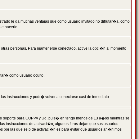
istrado le da muchas ventajas que como usuario invitado no difrutar�a, como
le hacerlo.
r otras personas. Para mantenerse conectado, active la opci�n al momento
ntar� como usuario oculto.
a las instrucciones y podr� volver a conectarse casi de inmediato.
o el soporte para COPPA y Ud. puls� en
tengo menos de 13 a�os
mientras se
 las instrucciones de activaci�n, algunos foros dejan que sus usuarios
ones por las que se pide activaci�n es para evitar que usuarios an�nimos