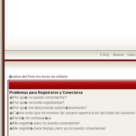
F.A.Q.
Buscar
Lista
�ndice del Foro los foros de nódulo
Problemas para Registrarse y Conectarse
�Por qu� no puedo conectarme?
�Por qu� necesito registrarme?
�Por qu� me desconecta autom�ticamente?
�C�mo evito que mi nombre de usuario aparezca en las listas de usuarios
�Perd� mi contrase�a!
�Me registr� pero no puedo conectarme!
�Me registr� hace tiempo pero ya no puedo conectarme!