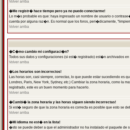
Volver arriba
�Me registr� hace tiempo pero ya no puedo conectarme!
Lo m�s probable es que: haya ingresado un nombre de usuario o contrase�a 
cuenta por alguna raz�n. Es normal que los foros, peri�dicamente, "limpie
Volver arriba
�C�mo cambio mi configuraci�n?
Todos sus datos y configuraciones (si est� registrado) est�n archivados en
Volver arriba
�Los horarios son incorrectos!
Las horas son, casi siempre, correctas, lo que puede estar sucediendo es que
Londres, Paris, New York, Sydney, etc.) Cambiar la zona horaria, como la 
registrado, este es un buen momento para hacerlo.
Volver arriba
�Cambi� la zona horaria y las horas siguen siendo incorrectas!
Si est� seguro de que la zona horaria es correcta es posible que esto se d
Volver arriba
�Mi idioma no est� en la lista!
�sto se puede deber a que el administrador no ha instalado el paquete de s