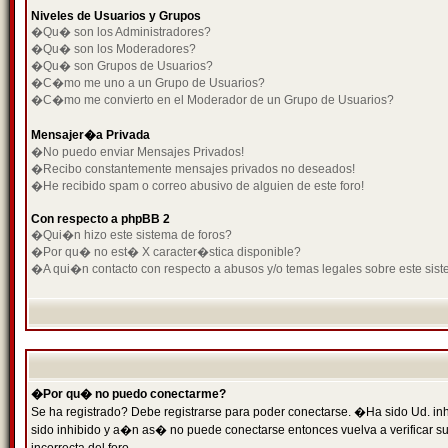
Niveles de Usuarios y Grupos
�Qu� son los Administradores?
�Qu� son los Moderadores?
�Qu� son Grupos de Usuarios?
�C�mo me uno a un Grupo de Usuarios?
�C�mo me convierto en el Moderador de un Grupo de Usuarios?
Mensajer�a Privada
�No puedo enviar Mensajes Privados!
�Recibo constantemente mensajes privados no deseados!
�He recibido spam o correo abusivo de alguien de este foro!
Con respecto a phpBB 2
�Qui�n hizo este sistema de foros?
�Por qu� no est� X caracter�stica disponible?
�A qui�n contacto con respecto a abusos y/o temas legales sobre este sist
�Por qu� no puedo conectarme?
Se ha registrado? Debe registrarse para poder conectarse. �Ha sido Ud. inh
sido inhibido y a�n as� no puede conectarse entonces vuelva a verificar su