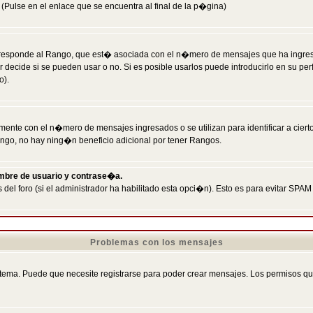
Pulse en el enlace que se encuentra al final de la p�gina)
responde al Rango, que est� asociada con el n�mero de mensajes que ha ingresado
ecide si se pueden usar o no. Si es posible usarlos puede introducirlo en su perf
o).
nte con el n�mero de mensajes ingresados o se utilizan para identificar a cierto
ngo, no hay ning�n beneficio adicional por tener Rangos.
ombre de usuario y contrase�a.
 del foro (si el administrador ha habilitado esta opci�n). Esto es para evitar S
Problemas con los mensajes
ema. Puede que necesite registrarse para poder crear mensajes. Los permisos que t