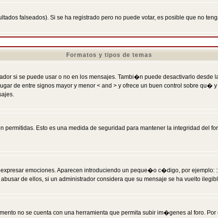
ltados falseados). Si se ha registrado pero no puede votar, es posible que no ten
Formatos y tipos de temas
r si se puede usar o no en los mensajes. Tambi�n puede desactivarlo desde la c
 ] en lugar de entre signos mayor y menor < and > y ofrece un buen control sobre
sajes.
 permitidas. Esto es una medida de seguridad para mantener la integridad del foro
esar emociones. Aparecen introduciendo un peque�o c�digo, por ejemplo: :) signifi
sar de ellos, si un administrador considera que su mensaje se ha vuelto ilegible 
nto no se cuenta con una herramienta que permita subir im�genes al foro. Por