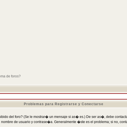
ema de foros?
Problemas para Registrarse y Conectarse
ibido del foro? (Se le mostrar� un mensaje si as� es.) De ser as�, debe contactar
 nombre de usuario y contrase�a. Generalmente �ste es el problema; si no, conta