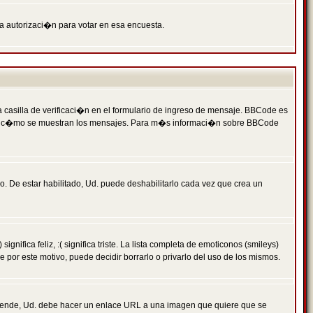
ga autorizaci�n para votar en esa encuesta.
asilla de verificaci�n en el formulario de ingreso de mensaje. BBCode es
 qu� y c�mo se muestran los mensajes. Para m�s informaci�n sobre BBCode
. De estar habilitado, Ud. puede deshabilitarlo cada vez que crea un
ca feliz, :( significa triste. La lista completa de emoticonos (smileys)
por este motivo, puede decidir borrarlo o privarlo del uso de los mismos.
 ende, Ud. debe hacer un enlace URL a una imagen que quiere que se