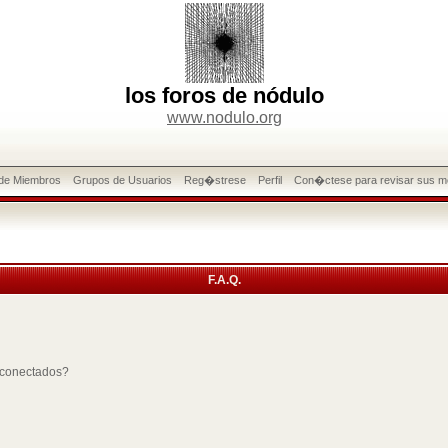
los foros de nódulo
www.nodulo.org
 de Miembros
Grupos de Usuarios
Reg�strese
Perfil
Con�ctese para revisar sus m
F.A.Q.
 conectados?