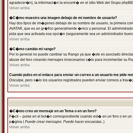
agradecer�n), la informaci�n la encontr� en el sitio Web del Grupo phpBB (
Volver arriba
�C�mo muestro una imagen debajo de mi nombre de usuario?
Hay dos tipos de im�genes debajo de su nombre de usuario, la primera cor
AVATAR, que es un gr�fico generalmente �nico y personal. El administrador d
pida que sea activada esa opci�n (seguramente sea un administrador buen
Volver arriba
�C�mo cambio mi rango?
Por lo general no puede cambiar su Rango ya que �ste es asociado directame
abuse del foro creando mensajes innecesarios s�lo para incrementar su Ra
Volver arriba
Cuando pulso en el enlace para enviar un correo a un usuario me pide n
Disculpe, pero s�lo los usuarios registrados pueden enviar correos a trav�s
Volver arriba
�C�mo creo un mensaje en un Tema o en un foro?
F�cil -- pulse en el bot�n correspondiente cuando est� en un foro o en un t
p�gina (
Puede crear mensajes. Puede hacer encuestas..
)
Volver arriba