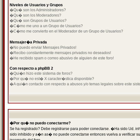
Niveles de Usuarios y Grupos
�Qu� son los Administradores?
�Qu� son los Moderadores?
�Qu� son Grupos de Usuarios?
�C�mo me uno a un Grupo de Usuarios?
�C�mo me convierto en el Moderador de un Grupo de Usuarios?
Mensajer�a Privada
�No puedo enviar Mensajes Privados!
�Recibo constantemente mensajes privados no deseados!
�He recibido spam o correo abusivo de alguien de este foro!
Con respecto a phpBB 2
�Qui�n hizo este sistema de foros?
�Por qu� no est� X caracter�stica disponible?
�A qui�n contacto con respecto a abusos y/o temas legales sobre este sist
�Por qu� no puedo conectarme?
Se ha registrado? Debe registrarse para poder conectarse. �Ha sido Ud. inh
sido inhibido y a�n as� no puede conectarse entonces vuelva a verificar su