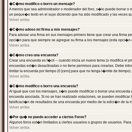
�C�mo modifico o borro un mensaje?
A menos que sea administrador o moderador del foro, s�lo puede borrar o 
un peque�o texto en el suyo diciendo que ha sido modificado y las veces que
Volver arriba
�C�mo adoso mi firma a mis mensajes?
Para adosar una firma en sus mensajes primero tiene que crear una firma pe
opci�n para que siempre se agregue su firma a los mensajes (esta opci�n es
Volver arriba
�C�mo creo una encuesta?
Crear una encuesta es f�cil -- cuando inicia un nuevo tema (o modifica el
encuestas est�n desactivadas o no tiene permisos para crearlas. Debe intro
limitar la encuesta por tiempo (0 [cero] para que no tenga l�mite de tiempo
Volver arriba
�C�mo modifico o borro una encuesta?
Al igual que con los mensajes, s�lo puede modificar o borrar una encuesta 
encuesta asociada. Si no se han realizado votaciones, se pueden modificar l
falsificaci�n de resultados de una encuesta por medio de la edici�n de la 
Volver arriba
�Por qu� no puedo acceder a ciertos Foros?
Algunos foros est�n limitados a ciertos usuarios o grupos de usuarios. Para 
Volver arriba