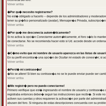
incorrecta del foro.
Volver arriba
�Por qu� necesito registrarme?
No est� obligado a hacerlo -- depende de los administradores y moderadores
tener su gr�fico personalizado (avatar), Mensajer�a Privada, subscripci�n
Volver arriba
�Por qu� me desconecta autom�ticamente?
Si no activa la opci�n
Conectarme autom�ticamente
, el foro s�lo lo man
de conectarse. No se recomienda hacer esto si Ud. accede desde un ordenador
Volver arriba
�C�mo evito que mi nombre de usuario aparezca en las listas de usuar
En su perfil encontrar� una opci�n de
Ocultar mi estado de conexi�n
; si 
Volver arriba
�Perd� mi contrase�a!
�No se altere! Si bien su contrase�a no se le puede enviar puede ser camb
Volver arriba
�Me registr� pero no puedo conectarme!
Primero verifique que est� ingresando el nombre de usuario y contrase�a co
registraba entonces deber� seguir las instrucciones que recibi�. Si este no
activen sus cuentas y otros requieren la activaci�n por parte del administra
abusen del foro. Si ninguna de estas descripciones concuerda con su problem