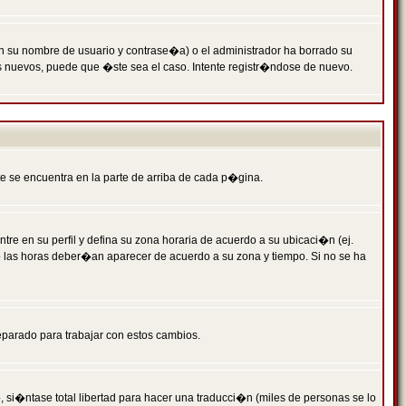
n su nombre de usuario y contrase�a) o el administrador ha borrado su
s nuevos, puede que �ste sea el caso. Intente registr�ndose de nuevo.
e se encuentra en la parte de arriba de cada p�gina.
tre en su perfil y defina su zona horaria de acuerdo a su ubicaci�n (ej.
o las horas deber�an aparecer de acuerdo a su zona y tiempo. Si no se ha
eparado para trabajar con estos cambios.
 si�ntase total libertad para hacer una traducci�n (miles de personas se lo