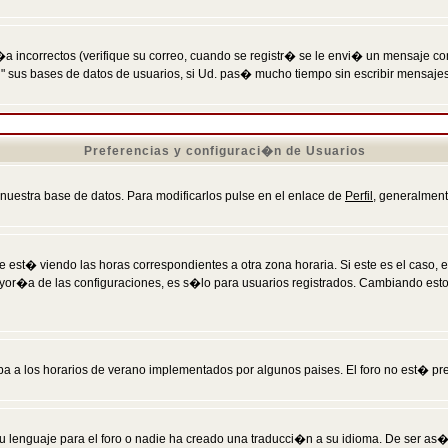
incorrectos (verifique su correo, cuando se registr� se le envi� un mensaje co
n" sus bases de datos de usuarios, si Ud. pas� mucho tiempo sin escribir mensaje
Preferencias y configuraci�n de Usuarios
 nuestra base de datos. Para modificarlos pulse en el enlace de
Perfil
, generalment
 est� viendo las horas correspondientes a otra zona horaria. Si este es el caso, en
mayor�a de las configuraciones, es s�lo para usuarios registrados. Cambiando est
eba a los horarios de verano implementados por algunos paises. El foro no est� pr
u lenguaje para el foro o nadie ha creado una traducci�n a su idioma. De ser as�,