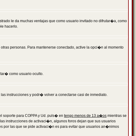
istrado le da muchas ventajas que como usuario invitado no difrutar�a, como
le hacerlo.
r otras personas. Para mantenerse conectado, active la opci�n al momento
ntar� como usuario oculto.
a las instrucciones y podr� volver a conectarse casi de inmediato.
o el soporte para COPPA y Ud. puls� en
tengo menos de 13 a�os
mientras se
 las instrucciones de activaci�n, algunos foros dejan que sus usuarios
ones por las que se pide activaci�n es para evitar que usuarios an�nimos