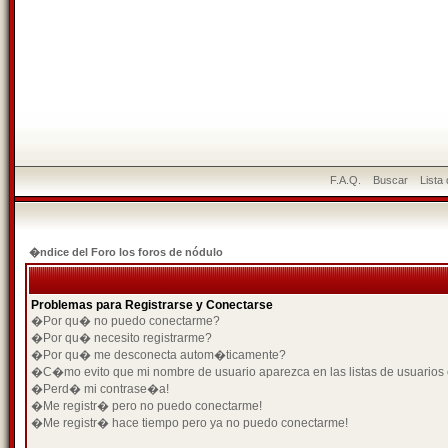
F.A.Q.
Buscar
Lista
�ndice del Foro los foros de nódulo
Problemas para Registrarse y Conectarse
�Por qu� no puedo conectarme?
�Por qu� necesito registrarme?
�Por qu� me desconecta autom�ticamente?
�C�mo evito que mi nombre de usuario aparezca en las listas de usuarios
�Perd� mi contrase�a!
�Me registr� pero no puedo conectarme!
�Me registr� hace tiempo pero ya no puedo conectarme!