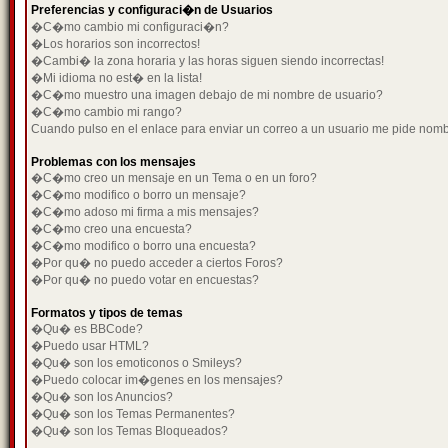
Preferencias y configuraci�n de Usuarios
�C�mo cambio mi configuraci�n?
�Los horarios son incorrectos!
�Cambi� la zona horaria y las horas siguen siendo incorrectas!
�Mi idioma no est� en la lista!
�C�mo muestro una imagen debajo de mi nombre de usuario?
�C�mo cambio mi rango?
Cuando pulso en el enlace para enviar un correo a un usuario me pide nom
Problemas con los mensajes
�C�mo creo un mensaje en un Tema o en un foro?
�C�mo modifico o borro un mensaje?
�C�mo adoso mi firma a mis mensajes?
�C�mo creo una encuesta?
�C�mo modifico o borro una encuesta?
�Por qu� no puedo acceder a ciertos Foros?
�Por qu� no puedo votar en encuestas?
Formatos y tipos de temas
�Qu� es BBCode?
�Puedo usar HTML?
�Qu� son los emoticonos o Smileys?
�Puedo colocar im�genes en los mensajes?
�Qu� son los Anuncios?
�Qu� son los Temas Permanentes?
�Qu� son los Temas Bloqueados?