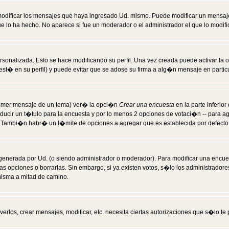
modificar los mensajes que haya ingresado Ud. mismo. Puede modificar un mensa
 lo ha hecho. No aparece si fue un moderador o el administrador el que lo modifi
rsonalizada. Esto se hace modificando su perfil. Una vez creada puede activar la
t� en su perfil) y puede evitar que se adose su firma a alg�n mensaje en particul
 primer mensaje de un tema) ver� la opci�n
Crear una encuesta
en la parte inferio
ducir un t�tulo para la encuesta y por lo menos 2 opciones de votaci�n -- para 
). Tambi�n habr� un l�mite de opciones a agregar que es establecida por defecto 
generada por Ud. (o siendo administrador o moderador). Para modificar una encues
as opciones o borrarlas. Sin embargo, si ya existen votos, s�lo los administrador
misma a mitad de camino.
verlos, crear mensajes, modificar, etc. necesita ciertas autorizaciones que s�lo t