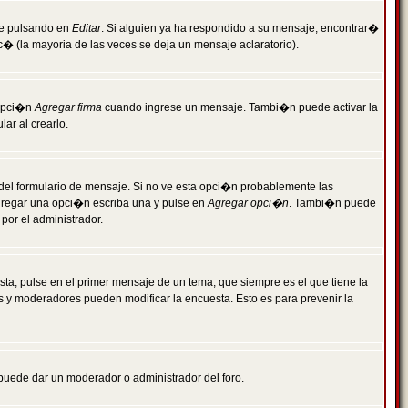
je pulsando en
Editar
. Si alguien ya ha respondido a su mensaje, encontrar�
c� (la mayoria de las veces se deja un mensaje aclaratorio).
 opci�n
Agregar firma
cuando ingrese un mensaje. Tambi�n puede activar la
ar al crearlo.
r del formulario de mensaje. Si no ve esta opci�n probablemente las
agregar una opci�n escriba una y pulse en
Agregar opci�n
. Tambi�n puede
por el administrador.
ta, pulse en el primer mensaje de un tema, que siempre es el que tiene la
es y moderadores pueden modificar la encuesta. Esto es para prevenir la
e puede dar un moderador o administrador del foro.