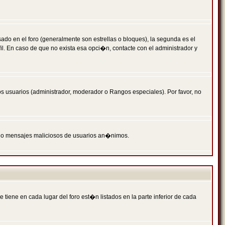
 en el foro (generalmente son estrellas o bloques), la segunda es el
il. En caso de que no exista esa opci�n, contacte con el administrador y
s usuarios (administrador, moderador o Rangos especiales). Por favor, no
PAM o mensajes maliciosos de usuarios an�nimos.
iene en cada lugar del foro est�n listados en la parte inferior de cada