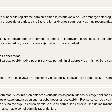
 si necesita registrarse para crear mensajes nuevos o no. Sin embargo estar reg
 a grupos de usuarios, etc... S�lo le tomar� unos segundos y es muy recomendab
tendr� conectado por un determinado tiempo. Esto previene el uso de su cuenta po
 compartido, por ej. cyber-caf�, trabajo, universidad, etc.
ios conectados?
activa esta opci�n s�lo podr� ser visto por administradores y Ud. mismo. Se le co
iada. Para esto vaya a Conectarse y pulse en
�He olvidado mi contrase�a!
. Sig
rrectos. Si est�n bien entonces verifique estas posibilidades: si est� habilitad
 es el caso, entonces su cuenta debe necesitar activaci�n. Revise su correo y vea
dor. Si no recibi� un correo, verifique que su correo sea correcto. Una de las raz
a, contacte con el administrador del foro.