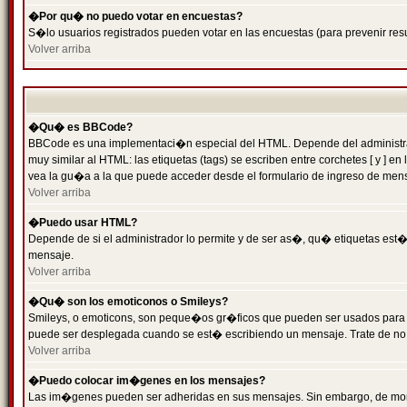
�Por qu� no puedo votar en encuestas?
S�lo usuarios registrados pueden votar en las encuestas (para prevenir resu
Volver arriba
�Qu� es BBCode?
BBCode es una implementaci�n especial del HTML. Depende del administrado
muy similar al HTML: las etiquetas (tags) se escriben entre corchetes [ y
vea la gu�a a la que puede acceder desde el formulario de ingreso de men
Volver arriba
�Puedo usar HTML?
Depende de si el administrador lo permite y de ser as�, qu� etiquetas est�n
mensaje.
Volver arriba
�Qu� son los emoticonos o Smileys?
Smileys, o emoticons, son peque�os gr�ficos que pueden ser usados para expr
puede ser desplegada cuando se est� escribiendo un mensaje. Trate de no abu
Volver arriba
�Puedo colocar im�genes en los mensajes?
Las im�genes pueden ser adheridas en sus mensajes. Sin embargo, de mome