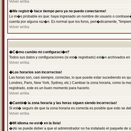
Volver arriba
�Me registr� hace tiempo pero ya no puedo conectarme!
Lo m�s probable es que: haya ingresado un nombre de usuario o contrase�a 
cuenta por alguna raz�n. Es normal que los foros, peri�dicamente, "limpie
Volver arriba
�C�mo cambio mi configuraci�n?
Todos sus datos y configuraciones (si est� registrado) est�n archivados en
Volver arriba
�Los horarios son incorrectos!
Las horas son, casi siempre, correctas, lo que puede estar sucediendo es que
Londres, Paris, New York, Sydney, etc.) Cambiar la zona horaria, como la 
registrado, este es un buen momento para hacerlo.
Volver arriba
�Cambi� la zona horaria y las horas siguen siendo incorrectas!
Si est� seguro de que la zona horaria es correcta es posible que esto se d
Volver arriba
�Mi idioma no est� en la lista!
�sto se puede deber a que el administrador no ha instalado el paquete de s