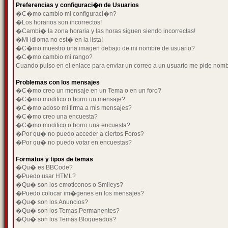
Preferencias y configuraci�n de Usuarios
�C�mo cambio mi configuraci�n?
�Los horarios son incorrectos!
�Cambi� la zona horaria y las horas siguen siendo incorrectas!
�Mi idioma no est� en la lista!
�C�mo muestro una imagen debajo de mi nombre de usuario?
�C�mo cambio mi rango?
Cuando pulso en el enlace para enviar un correo a un usuario me pide nom
Problemas con los mensajes
�C�mo creo un mensaje en un Tema o en un foro?
�C�mo modifico o borro un mensaje?
�C�mo adoso mi firma a mis mensajes?
�C�mo creo una encuesta?
�C�mo modifico o borro una encuesta?
�Por qu� no puedo acceder a ciertos Foros?
�Por qu� no puedo votar en encuestas?
Formatos y tipos de temas
�Qu� es BBCode?
�Puedo usar HTML?
�Qu� son los emoticonos o Smileys?
�Puedo colocar im�genes en los mensajes?
�Qu� son los Anuncios?
�Qu� son los Temas Permanentes?
�Qu� son los Temas Bloqueados?