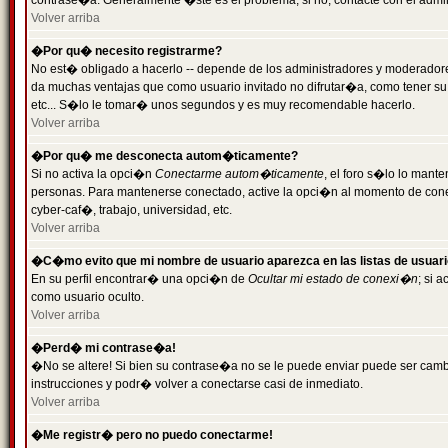
contrase�a. Generalmente �ste es el problema; si no, contacte con el admini
Volver arriba
�Por qu� necesito registrarme?
No est� obligado a hacerlo -- depende de los administradores y moderadores
da muchas ventajas que como usuario invitado no difrutar�a, como tener su
etc... S�lo le tomar� unos segundos y es muy recomendable hacerlo.
Volver arriba
�Por qu� me desconecta autom�ticamente?
Si no activa la opci�n
Conectarme autom�ticamente
, el foro s�lo lo mant
personas. Para mantenerse conectado, active la opci�n al momento de cone
cyber-caf�, trabajo, universidad, etc.
Volver arriba
�C�mo evito que mi nombre de usuario aparezca en las listas de usuar
En su perfil encontrar� una opci�n de
Ocultar mi estado de conexi�n
; si 
como usuario oculto.
Volver arriba
�Perd� mi contrase�a!
�No se altere! Si bien su contrase�a no se le puede enviar puede ser camb
instrucciones y podr� volver a conectarse casi de inmediato.
Volver arriba
�Me registr� pero no puedo conectarme!