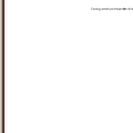
Canal
rss
servido por el
trujam�n
de la