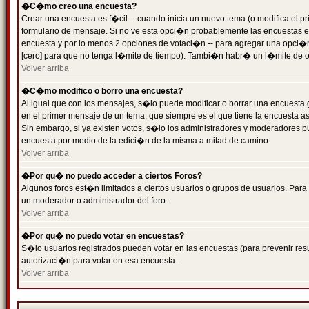
�C�mo creo una encuesta?
Crear una encuesta es f�cil -- cuando inicia un nuevo tema (o modifica el
formulario de mensaje. Si no ve esta opci�n probablemente las encuestas es
encuesta y por lo menos 2 opciones de votaci�n -- para agregar una opci�
[cero] para que no tenga l�mite de tiempo). Tambi�n habr� un l�mite de op
Volver arriba
�C�mo modifico o borro una encuesta?
Al igual que con los mensajes, s�lo puede modificar o borrar una encuesta 
en el primer mensaje de un tema, que siempre es el que tiene la encuesta as
Sin embargo, si ya existen votos, s�lo los administradores y moderadores pu
encuesta por medio de la edici�n de la misma a mitad de camino.
Volver arriba
�Por qu� no puedo acceder a ciertos Foros?
Algunos foros est�n limitados a ciertos usuarios o grupos de usuarios. Para 
un moderador o administrador del foro.
Volver arriba
�Por qu� no puedo votar en encuestas?
S�lo usuarios registrados pueden votar en las encuestas (para prevenir resu
autorizaci�n para votar en esa encuesta.
Volver arriba