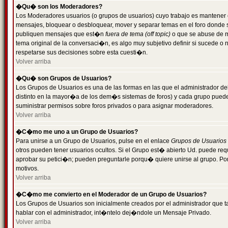
�Qu� son los Moderadores?
Los Moderadores usuarios (o grupos de usuarios) cuyo trabajo es mantener 
mensajes, bloquear o desbloquear, mover y separar temas en el foro donde
publiquen mensajes que est�n
fuera de tema (off topic)
o que se abuse de ma
tema original de la conversaci�n, es algo muy subjetivo definir si sucede 
respetarse sus decisiones sobre esta cuesti�n.
Volver arriba
�Qu� son Grupos de Usuarios?
Los Grupos de Usuarios es una de las formas en las que el administrador de
distinto en la mayor�a de los dem�s sistemas de foros) y cada grupo puede te
suministrar permisos sobre foros privados o para asignar moderadores.
Volver arriba
�C�mo me uno a un Grupo de Usuarios?
Para unirse a un Grupo de Usuarios, pulse en el enlace
Grupos de Usuarios
otros pueden tener usuarios ocultos. Si el Grupo est� abierto Ud. puede re
aprobar su petici�n; pueden preguntarle porqu� quiere unirse al grupo. Por
motivos.
Volver arriba
�C�mo me convierto en el Moderador de un Grupo de Usuarios?
Los Grupos de Usuarios son inicialmente creados por el administrador que
hablar con el administrador, int�ntelo dej�ndole un Mensaje Privado.
Volver arriba