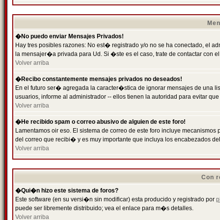
Men
�No puedo enviar Mensajes Privados!
Hay tres posibles razones: No est� registrado y/o no se ha conectado, el ad
la mensajer�a privada para Ud. Si �ste es el caso, trate de contactar con el
Volver arriba
�Recibo constantemente mensajes privados no deseados!
En el futuro ser� agregada la caracter�stica de ignorar mensajes de una l
usuarios, informe al administrador -- ellos tienen la autoridad para evitar 
Volver arriba
�He recibido spam o correo abusivo de alguien de este foro!
Lamentamos oir eso. El sistema de correo de este foro incluye mecanismos p
del correo que recibi� y es muy importante que incluya los encabezados de
Volver arriba
Con r
�Qui�n hizo este sistema de foros?
Este software (en su versi�n sin modificar) esta producido y registrado por
p
puede ser libremente distribuido; vea el enlace para m�s detalles.
Volver arriba