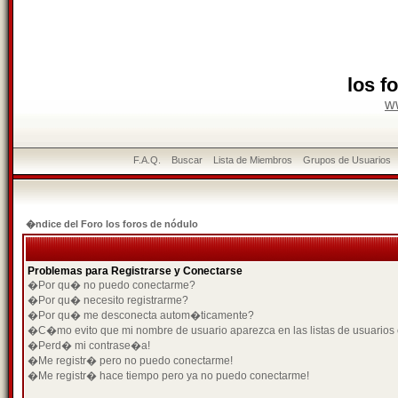
los f
w
F.A.Q.
Buscar
Lista de Miembros
Grupos de Usuarios
�ndice del Foro los foros de nódulo
Problemas para Registrarse y Conectarse
�Por qu� no puedo conectarme?
�Por qu� necesito registrarme?
�Por qu� me desconecta autom�ticamente?
�C�mo evito que mi nombre de usuario aparezca en las listas de usuarios
�Perd� mi contrase�a!
�Me registr� pero no puedo conectarme!
�Me registr� hace tiempo pero ya no puedo conectarme!