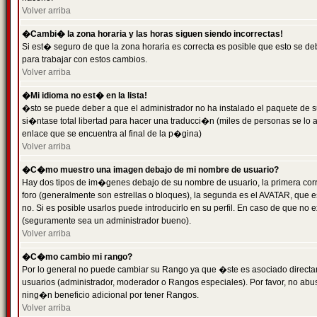
Volver arriba
�Cambi� la zona horaria y las horas siguen siendo incorrectas!
Si est� seguro de que la zona horaria es correcta es posible que esto se d
para trabajar con estos cambios.
Volver arriba
�Mi idioma no est� en la lista!
�sto se puede deber a que el administrador no ha instalado el paquete de s
si�ntase total libertad para hacer una traducci�n (miles de personas se lo
enlace que se encuentra al final de la p�gina)
Volver arriba
�C�mo muestro una imagen debajo de mi nombre de usuario?
Hay dos tipos de im�genes debajo de su nombre de usuario, la primera co
foro (generalmente son estrellas o bloques), la segunda es el AVATAR, que 
no. Si es posible usarlos puede introducirlo en su perfil. En caso de que no
(seguramente sea un administrador bueno).
Volver arriba
�C�mo cambio mi rango?
Por lo general no puede cambiar su Rango ya que �ste es asociado directame
usuarios (administrador, moderador o Rangos especiales). Por favor, no ab
ning�n beneficio adicional por tener Rangos.
Volver arriba