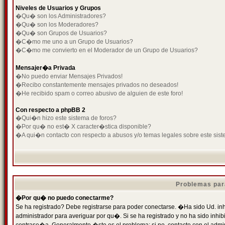
Niveles de Usuarios y Grupos
�Qu� son los Administradores?
�Qu� son los Moderadores?
�Qu� son Grupos de Usuarios?
�C�mo me uno a un Grupo de Usuarios?
�C�mo me convierto en el Moderador de un Grupo de Usuarios?
Mensajer�a Privada
�No puedo enviar Mensajes Privados!
�Recibo constantemente mensajes privados no deseados!
�He recibido spam o correo abusivo de alguien de este foro!
Con respecto a phpBB 2
�Qui�n hizo este sistema de foros?
�Por qu� no est� X caracter�stica disponible?
�A qui�n contacto con respecto a abusos y/o temas legales sobre este sist
Problemas par
�Por qu� no puedo conectarme?
Se ha registrado? Debe registrarse para poder conectarse. �Ha sido Ud. inh
administrador para averiguar por qu�. Si se ha registrado y no ha sido inh