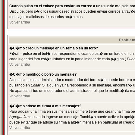
Cuando pulso en el enlace para enviar un correo a un usuario me pide n
Disculpe, pero s�lo los usuarios registrados pueden enviar correos a trav�s 
mensajes maliciosos de usuarios an�nimos.
Volver arriba
Problem
�C�mo creo un mensaje en un Tema o en un foro?
F�cil -- pulse en el bot�n correspondiente cuando est� en un foro o en un
cada lugar del foro est�n listados en la parte inferior de cada p�gina (
Puede
Volver arriba
�C�mo modifico o borro un mensaje?
A menos que sea administrador o moderador del foro, s�lo puede borrar o 
pulsando en
Editar
. Si alguien ya ha respondido a su mensaje, encontrar� 
No aparece si fue un moderador o el administrador el que lo modific� (la ma
Volver arriba
�C�mo adoso mi firma a mis mensajes?
Para adosar una firma en sus mensajes primero tiene que crear una firma pe
Agregar firma
cuando ingrese un mensaje. Tambi�n puede activar la opci�n 
puede evitar que se adose su firma a alg�n mensaje en particular al crearlo
Volver arriba