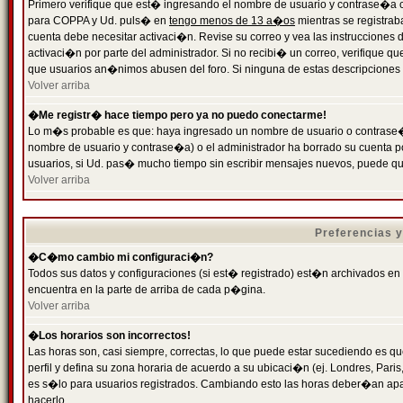
Primero verifique que est� ingresando el nombre de usuario y contrase�a cor
para COPPA y Ud. puls� en
tengo menos de 13 a�os
mientras se registrab
cuenta debe necesitar activaci�n. Revise su correo y vea las instrucciones d
activaci�n por parte del administrador. Si no recibi� un correo, verifique qu
que usuarios an�nimos abusen del foro. Si ninguna de estas descripciones c
Volver arriba
�Me registr� hace tiempo pero ya no puedo conectarme!
Lo m�s probable es que: haya ingresado un nombre de usuario o contrase�a
nombre de usuario y contrase�a) o el administrador ha borrado su cuenta p
usuarios, si Ud. pas� mucho tiempo sin escribir mensajes nuevos, puede qu
Volver arriba
Preferencias 
�C�mo cambio mi configuraci�n?
Todos sus datos y configuraciones (si est� registrado) est�n archivados en
encuentra en la parte de arriba de cada p�gina.
Volver arriba
�Los horarios son incorrectos!
Las horas son, casi siempre, correctas, lo que puede estar sucediendo es que
perfil y defina su zona horaria de acuerdo a su ubicaci�n (ej. Londres, Par
es s�lo para usuarios registrados. Cambiando esto las horas deber�an apar
hacerlo.