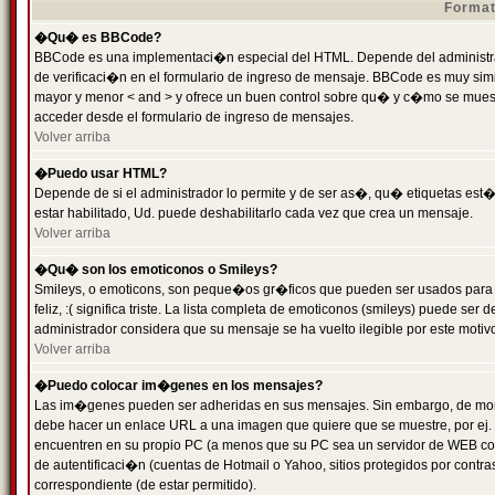
Format
�Qu� es BBCode?
BBCode es una implementaci�n especial del HTML. Depende del administrad
de verificaci�n en el formulario de ingreso de mensaje. BBCode es muy simila
mayor y menor < and > y ofrece un buen control sobre qu� y c�mo se mue
acceder desde el formulario de ingreso de mensajes.
Volver arriba
�Puedo usar HTML?
Depende de si el administrador lo permite y de ser as�, qu� etiquetas est�
estar habilitado, Ud. puede deshabilitarlo cada vez que crea un mensaje.
Volver arriba
�Qu� son los emoticonos o Smileys?
Smileys, o emoticons, son peque�os gr�ficos que pueden ser usados para 
feliz, :( significa triste. La lista completa de emoticonos (smileys) puede s
administrador considera que su mensaje se ha vuelto ilegible por este motivo
Volver arriba
�Puedo colocar im�genes en los mensajes?
Las im�genes pueden ser adheridas en sus mensajes. Sin embargo, de mome
debe hacer un enlace URL a una imagen que quiere que se muestre, por ej.
encuentren en su propio PC (a menos que su PC sea un servidor de WEB c
de autentificaci�n (cuentas de Hotmail o Yahoo, sitios protegidos por contr
correspondiente (de estar permitido).