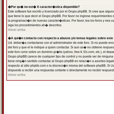
�Por qu� no est� X caracter�stica disponible?
Este software fue escrito y licenciado por el Grupo phpBB. Si cree que algun
que tiene lo que decir el Grupo phpBB. Por favor no ingrese requerimientos
la programaci�n de nuevas caracter�sticas. Por favor, lea los foros y vea c
siga los procedimientos ah� descritos.
Volver arriba
�A qui�n contacto con respecto a abusos y/o temas legales sobre este 
Ud. deber�a contactarse con el administrador de este foro. Si no puede enc
del foro y que el le indique a quien contactar. Si aun as� no obtiene resp
este foro corre sobre un dominio gr�tis (yahoo, free.fr, f2s.com, etc.), el d
Grupo phpBB carece de cualquier tipo de control y no puede ser de ninguna
tiene ning�n sentido contactar al Grupo phpBB en relaci�n a asuntos legal
respecto al sitio phpbb.com o la discreci�n misma del software phpBB. Si U
dispuesto a recibir una respuesta cortante o directamente no recibir respuest
Volver arriba