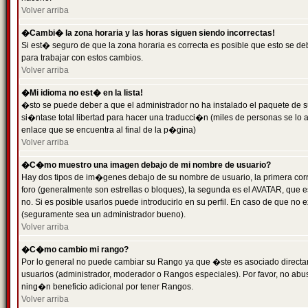
Volver arriba
�Cambi� la zona horaria y las horas siguen siendo incorrectas!
Si est� seguro de que la zona horaria es correcta es posible que esto se d
para trabajar con estos cambios.
Volver arriba
�Mi idioma no est� en la lista!
�sto se puede deber a que el administrador no ha instalado el paquete de s
si�ntase total libertad para hacer una traducci�n (miles de personas se lo
enlace que se encuentra al final de la p�gina)
Volver arriba
�C�mo muestro una imagen debajo de mi nombre de usuario?
Hay dos tipos de im�genes debajo de su nombre de usuario, la primera co
foro (generalmente son estrellas o bloques), la segunda es el AVATAR, que 
no. Si es posible usarlos puede introducirlo en su perfil. En caso de que no
(seguramente sea un administrador bueno).
Volver arriba
�C�mo cambio mi rango?
Por lo general no puede cambiar su Rango ya que �ste es asociado directame
usuarios (administrador, moderador o Rangos especiales). Por favor, no ab
ning�n beneficio adicional por tener Rangos.
Volver arriba