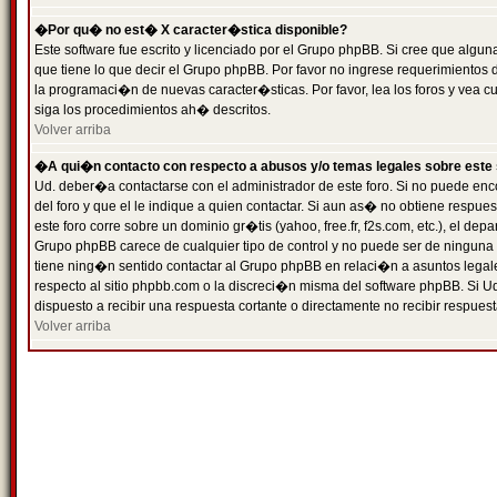
�Por qu� no est� X caracter�stica disponible?
Este software fue escrito y licenciado por el Grupo phpBB. Si cree que algun
que tiene lo que decir el Grupo phpBB. Por favor no ingrese requerimientos
la programaci�n de nuevas caracter�sticas. Por favor, lea los foros y vea c
siga los procedimientos ah� descritos.
Volver arriba
�A qui�n contacto con respecto a abusos y/o temas legales sobre este 
Ud. deber�a contactarse con el administrador de este foro. Si no puede enc
del foro y que el le indique a quien contactar. Si aun as� no obtiene resp
este foro corre sobre un dominio gr�tis (yahoo, free.fr, f2s.com, etc.), el d
Grupo phpBB carece de cualquier tipo de control y no puede ser de ninguna
tiene ning�n sentido contactar al Grupo phpBB en relaci�n a asuntos legal
respecto al sitio phpbb.com o la discreci�n misma del software phpBB. Si U
dispuesto a recibir una respuesta cortante o directamente no recibir respuest
Volver arriba