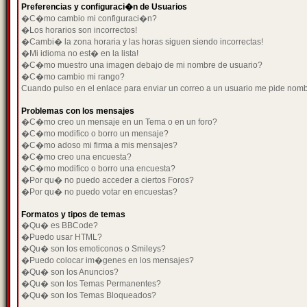
Preferencias y configuraci�n de Usuarios
�C�mo cambio mi configuraci�n?
�Los horarios son incorrectos!
�Cambi� la zona horaria y las horas siguen siendo incorrectas!
�Mi idioma no est� en la lista!
�C�mo muestro una imagen debajo de mi nombre de usuario?
�C�mo cambio mi rango?
Cuando pulso en el enlace para enviar un correo a un usuario me pide nom
Problemas con los mensajes
�C�mo creo un mensaje en un Tema o en un foro?
�C�mo modifico o borro un mensaje?
�C�mo adoso mi firma a mis mensajes?
�C�mo creo una encuesta?
�C�mo modifico o borro una encuesta?
�Por qu� no puedo acceder a ciertos Foros?
�Por qu� no puedo votar en encuestas?
Formatos y tipos de temas
�Qu� es BBCode?
�Puedo usar HTML?
�Qu� son los emoticonos o Smileys?
�Puedo colocar im�genes en los mensajes?
�Qu� son los Anuncios?
�Qu� son los Temas Permanentes?
�Qu� son los Temas Bloqueados?