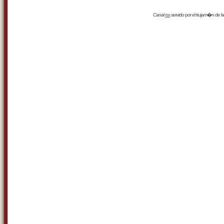
Canal
rss
servido por el
trujam�n
de la