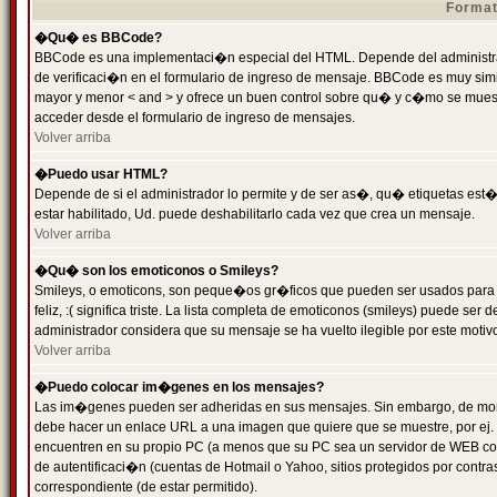
Format
�Qu� es BBCode?
BBCode es una implementaci�n especial del HTML. Depende del administrad
de verificaci�n en el formulario de ingreso de mensaje. BBCode es muy simila
mayor y menor < and > y ofrece un buen control sobre qu� y c�mo se mue
acceder desde el formulario de ingreso de mensajes.
Volver arriba
�Puedo usar HTML?
Depende de si el administrador lo permite y de ser as�, qu� etiquetas est�
estar habilitado, Ud. puede deshabilitarlo cada vez que crea un mensaje.
Volver arriba
�Qu� son los emoticonos o Smileys?
Smileys, o emoticons, son peque�os gr�ficos que pueden ser usados para 
feliz, :( significa triste. La lista completa de emoticonos (smileys) puede s
administrador considera que su mensaje se ha vuelto ilegible por este motivo
Volver arriba
�Puedo colocar im�genes en los mensajes?
Las im�genes pueden ser adheridas en sus mensajes. Sin embargo, de mome
debe hacer un enlace URL a una imagen que quiere que se muestre, por ej.
encuentren en su propio PC (a menos que su PC sea un servidor de WEB c
de autentificaci�n (cuentas de Hotmail o Yahoo, sitios protegidos por contr
correspondiente (de estar permitido).