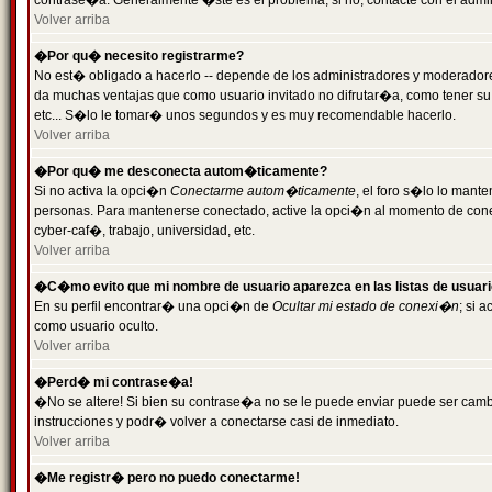
contrase�a. Generalmente �ste es el problema; si no, contacte con el admini
Volver arriba
�Por qu� necesito registrarme?
No est� obligado a hacerlo -- depende de los administradores y moderadores
da muchas ventajas que como usuario invitado no difrutar�a, como tener su
etc... S�lo le tomar� unos segundos y es muy recomendable hacerlo.
Volver arriba
�Por qu� me desconecta autom�ticamente?
Si no activa la opci�n
Conectarme autom�ticamente
, el foro s�lo lo mant
personas. Para mantenerse conectado, active la opci�n al momento de cone
cyber-caf�, trabajo, universidad, etc.
Volver arriba
�C�mo evito que mi nombre de usuario aparezca en las listas de usuar
En su perfil encontrar� una opci�n de
Ocultar mi estado de conexi�n
; si 
como usuario oculto.
Volver arriba
�Perd� mi contrase�a!
�No se altere! Si bien su contrase�a no se le puede enviar puede ser camb
instrucciones y podr� volver a conectarse casi de inmediato.
Volver arriba
�Me registr� pero no puedo conectarme!