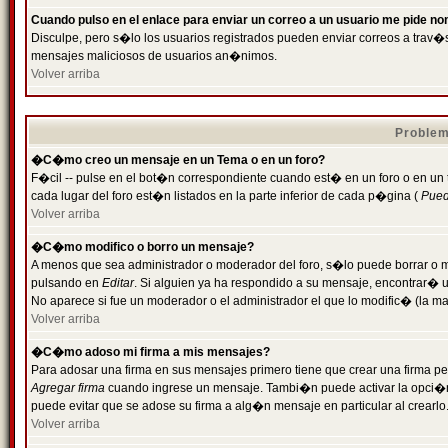
Cuando pulso en el enlace para enviar un correo a un usuario me pide n
Disculpe, pero s�lo los usuarios registrados pueden enviar correos a trav�s 
mensajes maliciosos de usuarios an�nimos.
Volver arriba
Problem
�C�mo creo un mensaje en un Tema o en un foro?
F�cil -- pulse en el bot�n correspondiente cuando est� en un foro o en un
cada lugar del foro est�n listados en la parte inferior de cada p�gina (
Puede
Volver arriba
�C�mo modifico o borro un mensaje?
A menos que sea administrador o moderador del foro, s�lo puede borrar o 
pulsando en
Editar
. Si alguien ya ha respondido a su mensaje, encontrar� 
No aparece si fue un moderador o el administrador el que lo modific� (la ma
Volver arriba
�C�mo adoso mi firma a mis mensajes?
Para adosar una firma en sus mensajes primero tiene que crear una firma pe
Agregar firma
cuando ingrese un mensaje. Tambi�n puede activar la opci�n 
puede evitar que se adose su firma a alg�n mensaje en particular al crearlo
Volver arriba