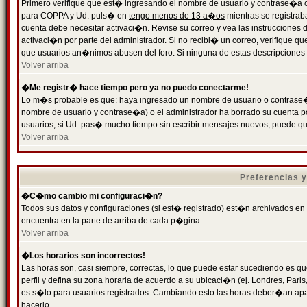
Primero verifique que est� ingresando el nombre de usuario y contrase�a cor
para COPPA y Ud. puls� en
tengo menos de 13 a�os
mientras se registrab
cuenta debe necesitar activaci�n. Revise su correo y vea las instrucciones d
activaci�n por parte del administrador. Si no recibi� un correo, verifique qu
que usuarios an�nimos abusen del foro. Si ninguna de estas descripciones c
Volver arriba
�Me registr� hace tiempo pero ya no puedo conectarme!
Lo m�s probable es que: haya ingresado un nombre de usuario o contrase�a
nombre de usuario y contrase�a) o el administrador ha borrado su cuenta p
usuarios, si Ud. pas� mucho tiempo sin escribir mensajes nuevos, puede qu
Volver arriba
Preferencias 
�C�mo cambio mi configuraci�n?
Todos sus datos y configuraciones (si est� registrado) est�n archivados en
encuentra en la parte de arriba de cada p�gina.
Volver arriba
�Los horarios son incorrectos!
Las horas son, casi siempre, correctas, lo que puede estar sucediendo es que
perfil y defina su zona horaria de acuerdo a su ubicaci�n (ej. Londres, Par
es s�lo para usuarios registrados. Cambiando esto las horas deber�an apar
hacerlo.