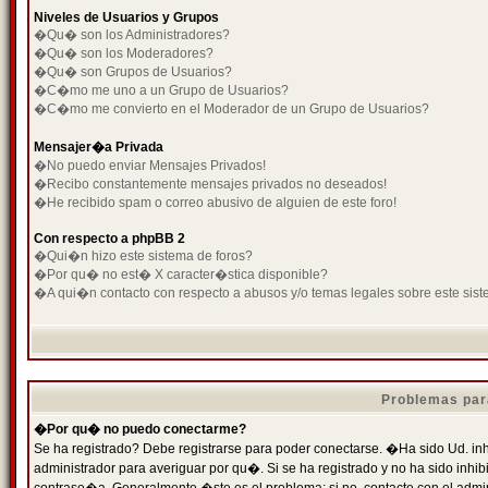
Niveles de Usuarios y Grupos
�Qu� son los Administradores?
�Qu� son los Moderadores?
�Qu� son Grupos de Usuarios?
�C�mo me uno a un Grupo de Usuarios?
�C�mo me convierto en el Moderador de un Grupo de Usuarios?
Mensajer�a Privada
�No puedo enviar Mensajes Privados!
�Recibo constantemente mensajes privados no deseados!
�He recibido spam o correo abusivo de alguien de este foro!
Con respecto a phpBB 2
�Qui�n hizo este sistema de foros?
�Por qu� no est� X caracter�stica disponible?
�A qui�n contacto con respecto a abusos y/o temas legales sobre este sist
Problemas par
�Por qu� no puedo conectarme?
Se ha registrado? Debe registrarse para poder conectarse. �Ha sido Ud. inh
administrador para averiguar por qu�. Si se ha registrado y no ha sido inh