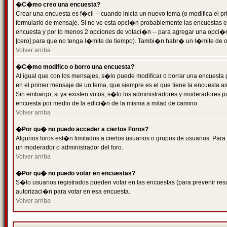
�C�mo creo una encuesta?
Crear una encuesta es f�cil -- cuando inicia un nuevo tema (o modifica el
formulario de mensaje. Si no ve esta opci�n probablemente las encuestas es
encuesta y por lo menos 2 opciones de votaci�n -- para agregar una opci�
[cero] para que no tenga l�mite de tiempo). Tambi�n habr� un l�mite de op
Volver arriba
�C�mo modifico o borro una encuesta?
Al igual que con los mensajes, s�lo puede modificar o borrar una encuesta 
en el primer mensaje de un tema, que siempre es el que tiene la encuesta as
Sin embargo, si ya existen votos, s�lo los administradores y moderadores pu
encuesta por medio de la edici�n de la misma a mitad de camino.
Volver arriba
�Por qu� no puedo acceder a ciertos Foros?
Algunos foros est�n limitados a ciertos usuarios o grupos de usuarios. Para 
un moderador o administrador del foro.
Volver arriba
�Por qu� no puedo votar en encuestas?
S�lo usuarios registrados pueden votar en las encuestas (para prevenir resu
autorizaci�n para votar en esa encuesta.
Volver arriba