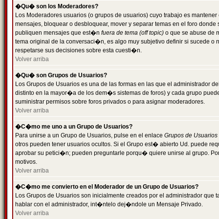
�Qu� son los Moderadores?
Los Moderadores usuarios (o grupos de usuarios) cuyo trabajo es mantener 
mensajes, bloquear o desbloquear, mover y separar temas en el foro donde
publiquen mensajes que est�n
fuera de tema (off topic)
o que se abuse de ma
tema original de la conversaci�n, es algo muy subjetivo definir si sucede 
respetarse sus decisiones sobre esta cuesti�n.
Volver arriba
�Qu� son Grupos de Usuarios?
Los Grupos de Usuarios es una de las formas en las que el administrador de
distinto en la mayor�a de los dem�s sistemas de foros) y cada grupo puede te
suministrar permisos sobre foros privados o para asignar moderadores.
Volver arriba
�C�mo me uno a un Grupo de Usuarios?
Para unirse a un Grupo de Usuarios, pulse en el enlace
Grupos de Usuarios
otros pueden tener usuarios ocultos. Si el Grupo est� abierto Ud. puede re
aprobar su petici�n; pueden preguntarle porqu� quiere unirse al grupo. Por
motivos.
Volver arriba
�C�mo me convierto en el Moderador de un Grupo de Usuarios?
Los Grupos de Usuarios son inicialmente creados por el administrador que
hablar con el administrador, int�ntelo dej�ndole un Mensaje Privado.
Volver arriba