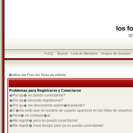
los f
w
F.A.Q.
Buscar
Lista de Miembros
Grupos de Usuarios
�ndice del Foro los foros de nódulo
Problemas para Registrarse y Conectarse
�Por qu� no puedo conectarme?
�Por qu� necesito registrarme?
�Por qu� me desconecta autom�ticamente?
�C�mo evito que mi nombre de usuario aparezca en las listas de usuarios
�Perd� mi contrase�a!
�Me registr� pero no puedo conectarme!
�Me registr� hace tiempo pero ya no puedo conectarme!