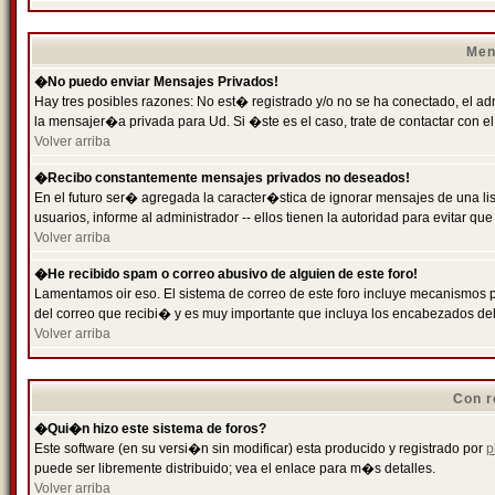
Men
�No puedo enviar Mensajes Privados!
Hay tres posibles razones: No est� registrado y/o no se ha conectado, el ad
la mensajer�a privada para Ud. Si �ste es el caso, trate de contactar con el
Volver arriba
�Recibo constantemente mensajes privados no deseados!
En el futuro ser� agregada la caracter�stica de ignorar mensajes de una l
usuarios, informe al administrador -- ellos tienen la autoridad para evitar 
Volver arriba
�He recibido spam o correo abusivo de alguien de este foro!
Lamentamos oir eso. El sistema de correo de este foro incluye mecanismos p
del correo que recibi� y es muy importante que incluya los encabezados de
Volver arriba
Con r
�Qui�n hizo este sistema de foros?
Este software (en su versi�n sin modificar) esta producido y registrado por
p
puede ser libremente distribuido; vea el enlace para m�s detalles.
Volver arriba