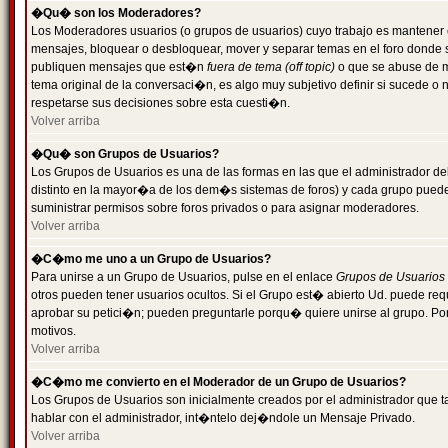
�Qu� son los Moderadores?
Los Moderadores usuarios (o grupos de usuarios) cuyo trabajo es mantener 
mensajes, bloquear o desbloquear, mover y separar temas en el foro donde
publiquen mensajes que est�n
fuera de tema (off topic)
o que se abuse de ma
tema original de la conversaci�n, es algo muy subjetivo definir si sucede 
respetarse sus decisiones sobre esta cuesti�n.
Volver arriba
�Qu� son Grupos de Usuarios?
Los Grupos de Usuarios es una de las formas en las que el administrador de
distinto en la mayor�a de los dem�s sistemas de foros) y cada grupo puede te
suministrar permisos sobre foros privados o para asignar moderadores.
Volver arriba
�C�mo me uno a un Grupo de Usuarios?
Para unirse a un Grupo de Usuarios, pulse en el enlace
Grupos de Usuarios
otros pueden tener usuarios ocultos. Si el Grupo est� abierto Ud. puede re
aprobar su petici�n; pueden preguntarle porqu� quiere unirse al grupo. Por
motivos.
Volver arriba
�C�mo me convierto en el Moderador de un Grupo de Usuarios?
Los Grupos de Usuarios son inicialmente creados por el administrador que
hablar con el administrador, int�ntelo dej�ndole un Mensaje Privado.
Volver arriba