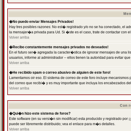
Men
�No puedo enviar Mensajes Privados!
Hay tres posibles razones: No est� registrado y/o no se ha conectado, el ad
la mensajer�a privada para Ud. Si �ste es el caso, trate de contactar con el
Volver arriba
�Recibo constantemente mensajes privados no deseados!
En el futuro ser� agregada la caracter�stica de ignorar mensajes de una l
usuarios, informe al administrador -- ellos tienen la autoridad para evitar 
Volver arriba
�He recibido spam o correo abusivo de alguien de este foro!
Lamentamos oir eso. El sistema de correo de este foro incluye mecanismos p
del correo que recibi� y es muy importante que incluya los encabezados de
Volver arriba
Con r
�Qui�n hizo este sistema de foros?
Este software (en su versi�n sin modificar) esta producido y registrado por
p
puede ser libremente distribuido; vea el enlace para m�s detalles.
Volver arriba