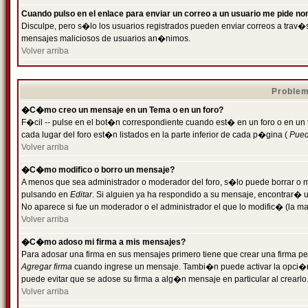
Cuando pulso en el enlace para enviar un correo a un usuario me pide n
Disculpe, pero s�lo los usuarios registrados pueden enviar correos a trav�s 
mensajes maliciosos de usuarios an�nimos.
Volver arriba
Problem
�C�mo creo un mensaje en un Tema o en un foro?
F�cil -- pulse en el bot�n correspondiente cuando est� en un foro o en un
cada lugar del foro est�n listados en la parte inferior de cada p�gina (
Puede
Volver arriba
�C�mo modifico o borro un mensaje?
A menos que sea administrador o moderador del foro, s�lo puede borrar o 
pulsando en
Editar
. Si alguien ya ha respondido a su mensaje, encontrar� 
No aparece si fue un moderador o el administrador el que lo modific� (la ma
Volver arriba
�C�mo adoso mi firma a mis mensajes?
Para adosar una firma en sus mensajes primero tiene que crear una firma pe
Agregar firma
cuando ingrese un mensaje. Tambi�n puede activar la opci�n 
puede evitar que se adose su firma a alg�n mensaje en particular al crearlo
Volver arriba