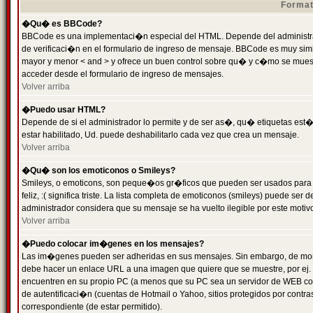
Format
�Qu� es BBCode?
BBCode es una implementaci�n especial del HTML. Depende del administrad
de verificaci�n en el formulario de ingreso de mensaje. BBCode es muy simila
mayor y menor < and > y ofrece un buen control sobre qu� y c�mo se mue
acceder desde el formulario de ingreso de mensajes.
Volver arriba
�Puedo usar HTML?
Depende de si el administrador lo permite y de ser as�, qu� etiquetas est�
estar habilitado, Ud. puede deshabilitarlo cada vez que crea un mensaje.
Volver arriba
�Qu� son los emoticonos o Smileys?
Smileys, o emoticons, son peque�os gr�ficos que pueden ser usados para 
feliz, :( significa triste. La lista completa de emoticonos (smileys) puede s
administrador considera que su mensaje se ha vuelto ilegible por este motivo
Volver arriba
�Puedo colocar im�genes en los mensajes?
Las im�genes pueden ser adheridas en sus mensajes. Sin embargo, de mome
debe hacer un enlace URL a una imagen que quiere que se muestre, por ej.
encuentren en su propio PC (a menos que su PC sea un servidor de WEB c
de autentificaci�n (cuentas de Hotmail o Yahoo, sitios protegidos por contr
correspondiente (de estar permitido).