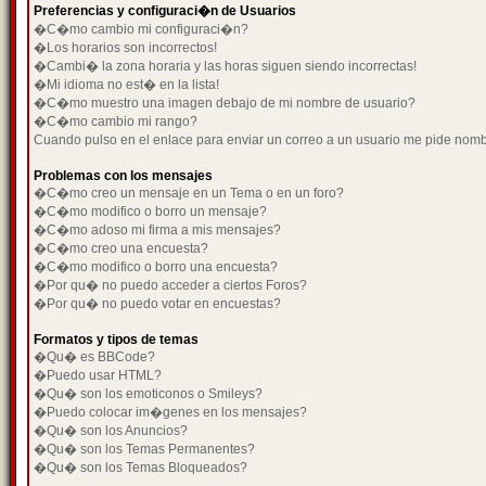
Preferencias y configuraci�n de Usuarios
�C�mo cambio mi configuraci�n?
�Los horarios son incorrectos!
�Cambi� la zona horaria y las horas siguen siendo incorrectas!
�Mi idioma no est� en la lista!
�C�mo muestro una imagen debajo de mi nombre de usuario?
�C�mo cambio mi rango?
Cuando pulso en el enlace para enviar un correo a un usuario me pide nom
Problemas con los mensajes
�C�mo creo un mensaje en un Tema o en un foro?
�C�mo modifico o borro un mensaje?
�C�mo adoso mi firma a mis mensajes?
�C�mo creo una encuesta?
�C�mo modifico o borro una encuesta?
�Por qu� no puedo acceder a ciertos Foros?
�Por qu� no puedo votar en encuestas?
Formatos y tipos de temas
�Qu� es BBCode?
�Puedo usar HTML?
�Qu� son los emoticonos o Smileys?
�Puedo colocar im�genes en los mensajes?
�Qu� son los Anuncios?
�Qu� son los Temas Permanentes?
�Qu� son los Temas Bloqueados?