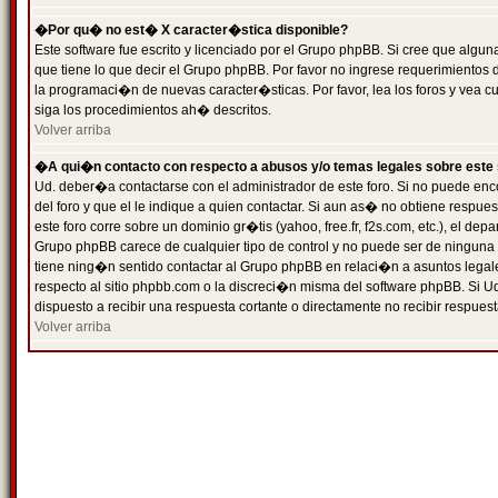
�Por qu� no est� X caracter�stica disponible?
Este software fue escrito y licenciado por el Grupo phpBB. Si cree que algun
que tiene lo que decir el Grupo phpBB. Por favor no ingrese requerimientos
la programaci�n de nuevas caracter�sticas. Por favor, lea los foros y vea c
siga los procedimientos ah� descritos.
Volver arriba
�A qui�n contacto con respecto a abusos y/o temas legales sobre este 
Ud. deber�a contactarse con el administrador de este foro. Si no puede enc
del foro y que el le indique a quien contactar. Si aun as� no obtiene resp
este foro corre sobre un dominio gr�tis (yahoo, free.fr, f2s.com, etc.), el d
Grupo phpBB carece de cualquier tipo de control y no puede ser de ninguna
tiene ning�n sentido contactar al Grupo phpBB en relaci�n a asuntos legal
respecto al sitio phpbb.com o la discreci�n misma del software phpBB. Si U
dispuesto a recibir una respuesta cortante o directamente no recibir respuest
Volver arriba