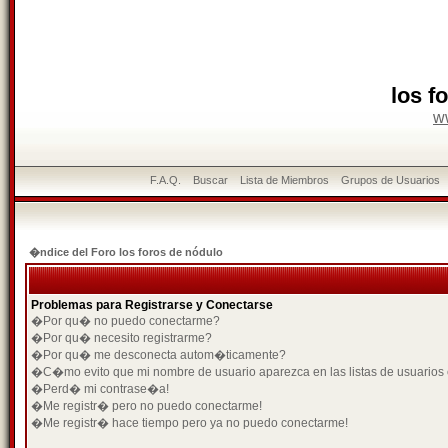
los f
w
F.A.Q.
Buscar
Lista de Miembros
Grupos de Usuarios
�ndice del Foro los foros de nódulo
Problemas para Registrarse y Conectarse
�Por qu� no puedo conectarme?
�Por qu� necesito registrarme?
�Por qu� me desconecta autom�ticamente?
�C�mo evito que mi nombre de usuario aparezca en las listas de usuarios
�Perd� mi contrase�a!
�Me registr� pero no puedo conectarme!
�Me registr� hace tiempo pero ya no puedo conectarme!