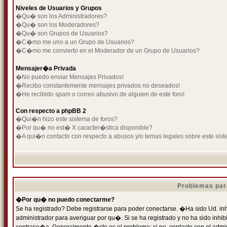
Niveles de Usuarios y Grupos
�Qu� son los Administradores?
�Qu� son los Moderadores?
�Qu� son Grupos de Usuarios?
�C�mo me uno a un Grupo de Usuarios?
�C�mo me convierto en el Moderador de un Grupo de Usuarios?
Mensajer�a Privada
�No puedo enviar Mensajes Privados!
�Recibo constantemente mensajes privados no deseados!
�He recibido spam o correo abusivo de alguien de este foro!
Con respecto a phpBB 2
�Qui�n hizo este sistema de foros?
�Por qu� no est� X caracter�stica disponible?
�A qui�n contacto con respecto a abusos y/o temas legales sobre este sist
Problemas par
�Por qu� no puedo conectarme?
Se ha registrado? Debe registrarse para poder conectarse. �Ha sido Ud. inh
administrador para averiguar por qu�. Si se ha registrado y no ha sido inh