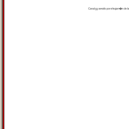
Canal
rss
servido por el
trujam�n
de la