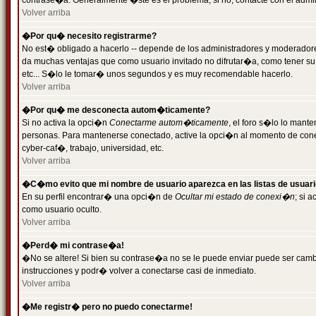
contrase�a. Generalmente �ste es el problema; si no, contacte con el admini
Volver arriba
�Por qu� necesito registrarme?
No est� obligado a hacerlo -- depende de los administradores y moderadores
da muchas ventajas que como usuario invitado no difrutar�a, como tener su
etc... S�lo le tomar� unos segundos y es muy recomendable hacerlo.
Volver arriba
�Por qu� me desconecta autom�ticamente?
Si no activa la opci�n
Conectarme autom�ticamente
, el foro s�lo lo mant
personas. Para mantenerse conectado, active la opci�n al momento de cone
cyber-caf�, trabajo, universidad, etc.
Volver arriba
�C�mo evito que mi nombre de usuario aparezca en las listas de usuar
En su perfil encontrar� una opci�n de
Ocultar mi estado de conexi�n
; si 
como usuario oculto.
Volver arriba
�Perd� mi contrase�a!
�No se altere! Si bien su contrase�a no se le puede enviar puede ser camb
instrucciones y podr� volver a conectarse casi de inmediato.
Volver arriba
�Me registr� pero no puedo conectarme!