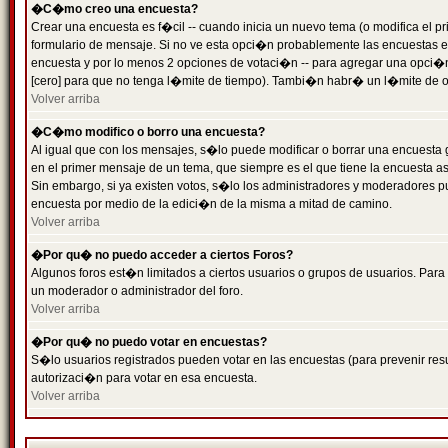
�C�mo creo una encuesta?
Crear una encuesta es f�cil -- cuando inicia un nuevo tema (o modifica el
formulario de mensaje. Si no ve esta opci�n probablemente las encuestas es
encuesta y por lo menos 2 opciones de votaci�n -- para agregar una opci�
[cero] para que no tenga l�mite de tiempo). Tambi�n habr� un l�mite de op
Volver arriba
�C�mo modifico o borro una encuesta?
Al igual que con los mensajes, s�lo puede modificar o borrar una encuesta 
en el primer mensaje de un tema, que siempre es el que tiene la encuesta as
Sin embargo, si ya existen votos, s�lo los administradores y moderadores pu
encuesta por medio de la edici�n de la misma a mitad de camino.
Volver arriba
�Por qu� no puedo acceder a ciertos Foros?
Algunos foros est�n limitados a ciertos usuarios o grupos de usuarios. Para 
un moderador o administrador del foro.
Volver arriba
�Por qu� no puedo votar en encuestas?
S�lo usuarios registrados pueden votar en las encuestas (para prevenir resu
autorizaci�n para votar en esa encuesta.
Volver arriba