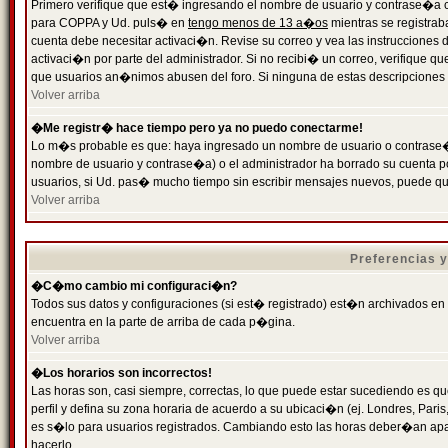
Primero verifique que est� ingresando el nombre de usuario y contrase�a cor
para COPPA y Ud. puls� en
tengo menos de 13 a�os
mientras se registrab
cuenta debe necesitar activaci�n. Revise su correo y vea las instrucciones d
activaci�n por parte del administrador. Si no recibi� un correo, verifique qu
que usuarios an�nimos abusen del foro. Si ninguna de estas descripciones c
Volver arriba
�Me registr� hace tiempo pero ya no puedo conectarme!
Lo m�s probable es que: haya ingresado un nombre de usuario o contrase�a
nombre de usuario y contrase�a) o el administrador ha borrado su cuenta p
usuarios, si Ud. pas� mucho tiempo sin escribir mensajes nuevos, puede qu
Volver arriba
Preferencias 
�C�mo cambio mi configuraci�n?
Todos sus datos y configuraciones (si est� registrado) est�n archivados en
encuentra en la parte de arriba de cada p�gina.
Volver arriba
�Los horarios son incorrectos!
Las horas son, casi siempre, correctas, lo que puede estar sucediendo es que
perfil y defina su zona horaria de acuerdo a su ubicaci�n (ej. Londres, Par
es s�lo para usuarios registrados. Cambiando esto las horas deber�an apar
hacerlo.