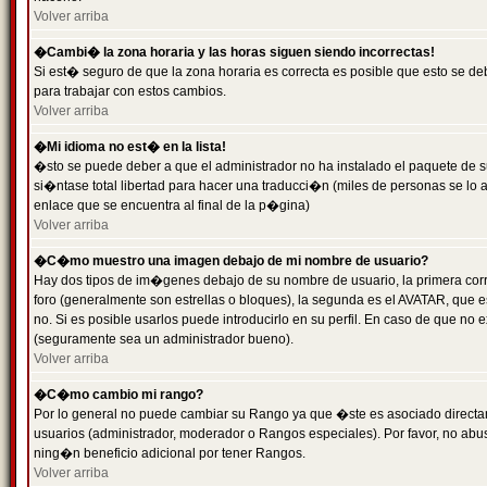
Volver arriba
�Cambi� la zona horaria y las horas siguen siendo incorrectas!
Si est� seguro de que la zona horaria es correcta es posible que esto se d
para trabajar con estos cambios.
Volver arriba
�Mi idioma no est� en la lista!
�sto se puede deber a que el administrador no ha instalado el paquete de s
si�ntase total libertad para hacer una traducci�n (miles de personas se lo
enlace que se encuentra al final de la p�gina)
Volver arriba
�C�mo muestro una imagen debajo de mi nombre de usuario?
Hay dos tipos de im�genes debajo de su nombre de usuario, la primera co
foro (generalmente son estrellas o bloques), la segunda es el AVATAR, que 
no. Si es posible usarlos puede introducirlo en su perfil. En caso de que no
(seguramente sea un administrador bueno).
Volver arriba
�C�mo cambio mi rango?
Por lo general no puede cambiar su Rango ya que �ste es asociado directame
usuarios (administrador, moderador o Rangos especiales). Por favor, no ab
ning�n beneficio adicional por tener Rangos.
Volver arriba