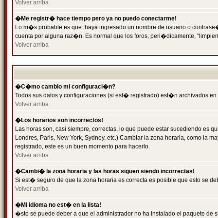
Volver arriba
�Me registr� hace tiempo pero ya no puedo conectarme!
Lo m�s probable es que: haya ingresado un nombre de usuario o contrase�a 
cuenta por alguna raz�n. Es normal que los foros, peri�dicamente, "limpie
Volver arriba
�C�mo cambio mi configuraci�n?
Todos sus datos y configuraciones (si est� registrado) est�n archivados en
Volver arriba
�Los horarios son incorrectos!
Las horas son, casi siempre, correctas, lo que puede estar sucediendo es que
Londres, Paris, New York, Sydney, etc.) Cambiar la zona horaria, como la 
registrado, este es un buen momento para hacerlo.
Volver arriba
�Cambi� la zona horaria y las horas siguen siendo incorrectas!
Si est� seguro de que la zona horaria es correcta es posible que esto se d
Volver arriba
�Mi idioma no est� en la lista!
�sto se puede deber a que el administrador no ha instalado el paquete de s