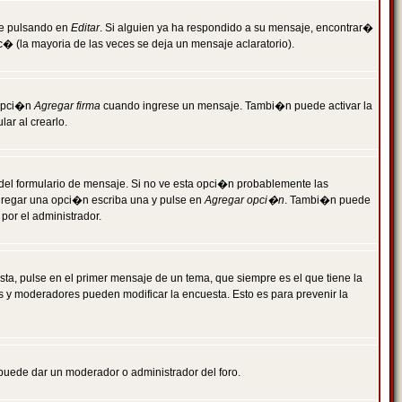
je pulsando en
Editar
. Si alguien ya ha respondido a su mensaje, encontrar�
c� (la mayoria de las veces se deja un mensaje aclaratorio).
 opci�n
Agregar firma
cuando ingrese un mensaje. Tambi�n puede activar la
ar al crearlo.
r del formulario de mensaje. Si no ve esta opci�n probablemente las
agregar una opci�n escriba una y pulse en
Agregar opci�n
. Tambi�n puede
por el administrador.
ta, pulse en el primer mensaje de un tema, que siempre es el que tiene la
es y moderadores pueden modificar la encuesta. Esto es para prevenir la
e puede dar un moderador o administrador del foro.