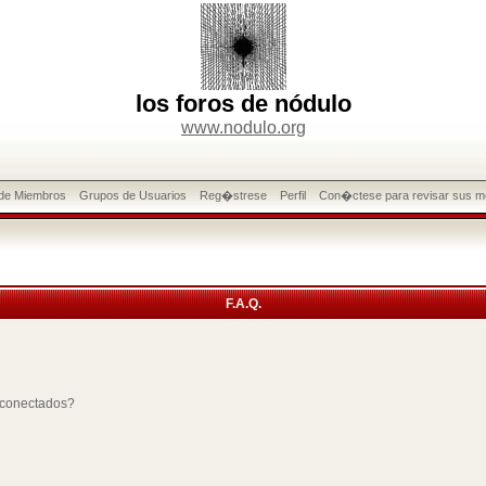
los foros de nódulo
www.nodulo.org
 de Miembros
Grupos de Usuarios
Reg�strese
Perfil
Con�ctese para revisar sus m
F.A.Q.
 conectados?