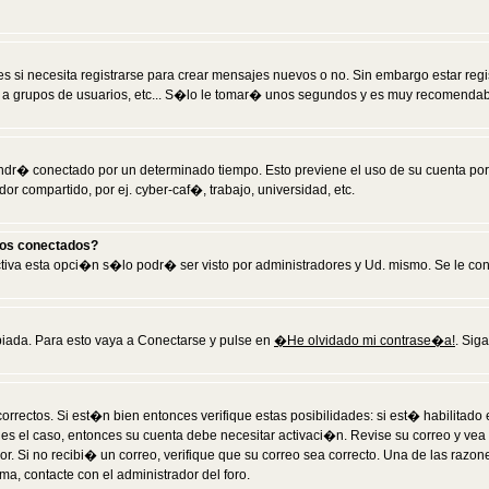
 si necesita registrarse para crear mensajes nuevos o no. Sin embargo estar reg
 a grupos de usuarios, etc... S�lo le tomar� unos segundos y es muy recomendab
tendr� conectado por un determinado tiempo. Esto previene el uso de su cuenta po
 compartido, por ej. cyber-caf�, trabajo, universidad, etc.
ios conectados?
activa esta opci�n s�lo podr� ser visto por administradores y Ud. mismo. Se le co
iada. Para esto vaya a Conectarse y pulse en
�He olvidado mi contrase�a!
. Sig
rrectos. Si est�n bien entonces verifique estas posibilidades: si est� habilitad
 es el caso, entonces su cuenta debe necesitar activaci�n. Revise su correo y vea
dor. Si no recibi� un correo, verifique que su correo sea correcto. Una de las raz
a, contacte con el administrador del foro.