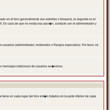
 en el foro (generalmente son estrellas o bloques), la segunda es el
il. En caso de que no exista esa opci�n, contacte con el administrador y
s usuarios (administrador, moderador o Rangos especiales). Por favor, no
PAM o mensajes maliciosos de usuarios an�nimos.
iene en cada lugar del foro est�n listados en la parte inferior de cada