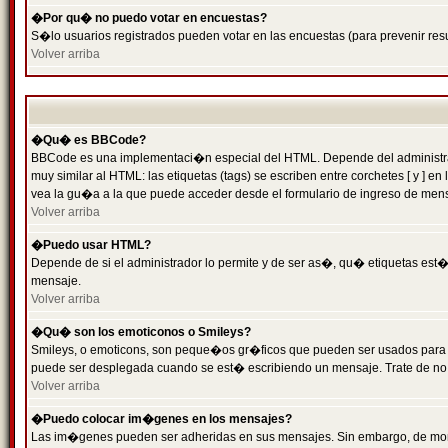
�Por qu� no puedo votar en encuestas?
S�lo usuarios registrados pueden votar en las encuestas (para prevenir resu
Volver arriba
�Qu� es BBCode?
BBCode es una implementaci�n especial del HTML. Depende del administrado
muy similar al HTML: las etiquetas (tags) se escriben entre corchetes [ y
vea la gu�a a la que puede acceder desde el formulario de ingreso de men
Volver arriba
�Puedo usar HTML?
Depende de si el administrador lo permite y de ser as�, qu� etiquetas est�n
mensaje.
Volver arriba
�Qu� son los emoticonos o Smileys?
Smileys, o emoticons, son peque�os gr�ficos que pueden ser usados para expr
puede ser desplegada cuando se est� escribiendo un mensaje. Trate de no abu
Volver arriba
�Puedo colocar im�genes en los mensajes?
Las im�genes pueden ser adheridas en sus mensajes. Sin embargo, de mome