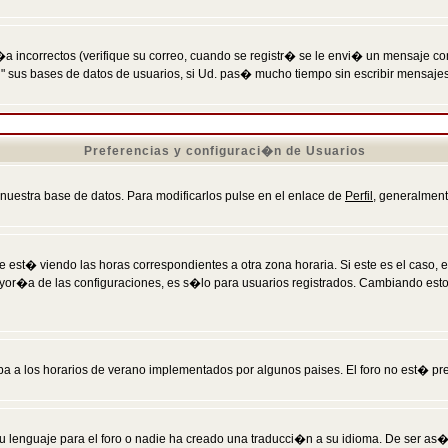
incorrectos (verifique su correo, cuando se registr� se le envi� un mensaje co
n" sus bases de datos de usuarios, si Ud. pas� mucho tiempo sin escribir mensaje
Preferencias y configuraci�n de Usuarios
 nuestra base de datos. Para modificarlos pulse en el enlace de
Perfil
, generalment
 est� viendo las horas correspondientes a otra zona horaria. Si este es el caso, en
mayor�a de las configuraciones, es s�lo para usuarios registrados. Cambiando est
eba a los horarios de verano implementados por algunos paises. El foro no est� pr
u lenguaje para el foro o nadie ha creado una traducci�n a su idioma. De ser as�,