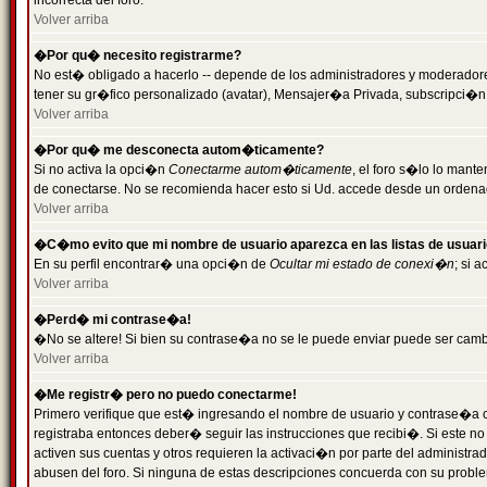
incorrecta del foro.
Volver arriba
�Por qu� necesito registrarme?
No est� obligado a hacerlo -- depende de los administradores y moderadores
tener su gr�fico personalizado (avatar), Mensajer�a Privada, subscripci�n
Volver arriba
�Por qu� me desconecta autom�ticamente?
Si no activa la opci�n
Conectarme autom�ticamente
, el foro s�lo lo man
de conectarse. No se recomienda hacer esto si Ud. accede desde un ordenador
Volver arriba
�C�mo evito que mi nombre de usuario aparezca en las listas de usuar
En su perfil encontrar� una opci�n de
Ocultar mi estado de conexi�n
; si 
Volver arriba
�Perd� mi contrase�a!
�No se altere! Si bien su contrase�a no se le puede enviar puede ser camb
Volver arriba
�Me registr� pero no puedo conectarme!
Primero verifique que est� ingresando el nombre de usuario y contrase�a co
registraba entonces deber� seguir las instrucciones que recibi�. Si este no
activen sus cuentas y otros requieren la activaci�n por parte del administra
abusen del foro. Si ninguna de estas descripciones concuerda con su problem