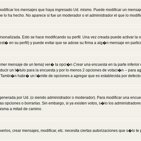
modificar los mensajes que haya ingresado Ud. mismo. Puede modificar un mensa
 lo ha hecho. No aparece si fue un moderador o el administrador el que lo modifi
rsonalizada. Esto se hace modificando su perfil. Una vez creada puede activar la
t� en su perfil) y puede evitar que se adose su firma a alg�n mensaje en particul
 primer mensaje de un tema) ver� la opci�n
Crear una encuesta
en la parte inferio
ducir un t�tulo para la encuesta y por lo menos 2 opciones de votaci�n -- para 
). Tambi�n habr� un l�mite de opciones a agregar que es establecida por defecto 
generada por Ud. (o siendo administrador o moderador). Para modificar una encues
as opciones o borrarlas. Sin embargo, si ya existen votos, s�lo los administrador
misma a mitad de camino.
verlos, crear mensajes, modificar, etc. necesita ciertas autorizaciones que s�lo t