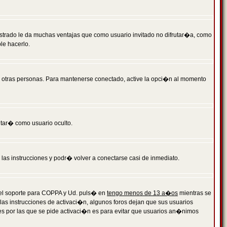
istrado le da muchas ventajas que como usuario invitado no difrutar�a, como
le hacerlo.
r otras personas. Para mantenerse conectado, active la opci�n al momento
ntar� como usuario oculto.
a las instrucciones y podr� volver a conectarse casi de inmediato.
o el soporte para COPPA y Ud. puls� en
tengo menos de 13 a�os
mientras se
 las instrucciones de activaci�n, algunos foros dejan que sus usuarios
ones por las que se pide activaci�n es para evitar que usuarios an�nimos