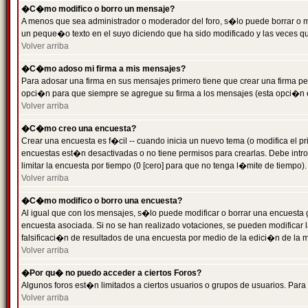
�C�mo modifico o borro un mensaje?
A menos que sea administrador o moderador del foro, s�lo puede borrar o 
un peque�o texto en el suyo diciendo que ha sido modificado y las veces que
Volver arriba
�C�mo adoso mi firma a mis mensajes?
Para adosar una firma en sus mensajes primero tiene que crear una firma pe
opci�n para que siempre se agregue su firma a los mensajes (esta opci�n es
Volver arriba
�C�mo creo una encuesta?
Crear una encuesta es f�cil -- cuando inicia un nuevo tema (o modifica el
encuestas est�n desactivadas o no tiene permisos para crearlas. Debe intro
limitar la encuesta por tiempo (0 [cero] para que no tenga l�mite de tiempo
Volver arriba
�C�mo modifico o borro una encuesta?
Al igual que con los mensajes, s�lo puede modificar o borrar una encuesta 
encuesta asociada. Si no se han realizado votaciones, se pueden modificar l
falsificaci�n de resultados de una encuesta por medio de la edici�n de la 
Volver arriba
�Por qu� no puedo acceder a ciertos Foros?
Algunos foros est�n limitados a ciertos usuarios o grupos de usuarios. Para 
Volver arriba