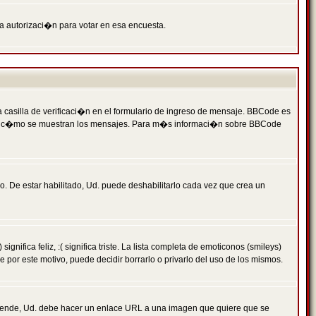
ga autorizaci�n para votar en esa encuesta.
asilla de verificaci�n en el formulario de ingreso de mensaje. BBCode es
 qu� y c�mo se muestran los mensajes. Para m�s informaci�n sobre BBCode
. De estar habilitado, Ud. puede deshabilitarlo cada vez que crea un
ca feliz, :( significa triste. La lista completa de emoticonos (smileys)
por este motivo, puede decidir borrarlo o privarlo del uso de los mismos.
 ende, Ud. debe hacer un enlace URL a una imagen que quiere que se