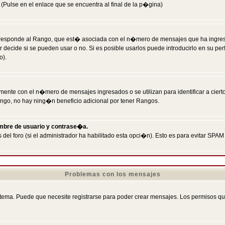
Pulse en el enlace que se encuentra al final de la p�gina)
responde al Rango, que est� asociada con el n�mero de mensajes que ha ingresado
ecide si se pueden usar o no. Si es posible usarlos puede introducirlo en su perf
o).
nte con el n�mero de mensajes ingresados o se utilizan para identificar a cierto
ngo, no hay ning�n beneficio adicional por tener Rangos.
ombre de usuario y contrase�a.
 del foro (si el administrador ha habilitado esta opci�n). Esto es para evitar S
Problemas con los mensajes
ema. Puede que necesite registrarse para poder crear mensajes. Los permisos que t