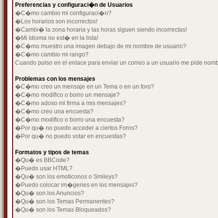
Preferencias y configuraci�n de Usuarios
�C�mo cambio mi configuraci�n?
�Los horarios son incorrectos!
�Cambi� la zona horaria y las horas siguen siendo incorrectas!
�Mi idioma no est� en la lista!
�C�mo muestro una imagen debajo de mi nombre de usuario?
�C�mo cambio mi rango?
Cuando pulso en el enlace para enviar un correo a un usuario me pide nom
Problemas con los mensajes
�C�mo creo un mensaje en un Tema o en un foro?
�C�mo modifico o borro un mensaje?
�C�mo adoso mi firma a mis mensajes?
�C�mo creo una encuesta?
�C�mo modifico o borro una encuesta?
�Por qu� no puedo acceder a ciertos Foros?
�Por qu� no puedo votar en encuestas?
Formatos y tipos de temas
�Qu� es BBCode?
�Puedo usar HTML?
�Qu� son los emoticonos o Smileys?
�Puedo colocar im�genes en los mensajes?
�Qu� son los Anuncios?
�Qu� son los Temas Permanentes?
�Qu� son los Temas Bloqueados?