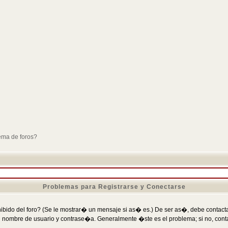
ema de foros?
Problemas para Registrarse y Conectarse
ibido del foro? (Se le mostrar� un mensaje si as� es.) De ser as�, debe contactar
 nombre de usuario y contrase�a. Generalmente �ste es el problema; si no, conta