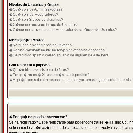
Niveles de Usuarios y Grupos
�Qu� son los Administradores?
�Qu� son los Moderadores?
�Qu� son Grupos de Usuarios?
�C�mo me uno a un Grupo de Usuarios?
�C�mo me convierto en el Moderador de un Grupo de Usuarios?
Mensajer�a Privada
�No puedo enviar Mensajes Privados!
�Recibo constantemente mensajes privados no deseados!
�He recibido spam o correo abusivo de alguien de este foro!
Con respecto a phpBB 2
�Qui�n hizo este sistema de foros?
�Por qu� no est� X caracter�stica disponible?
�A qui�n contacto con respecto a abusos y/o temas legales sobre este sist
�Por qu� no puedo conectarme?
Se ha registrado? Debe registrarse para poder conectarse. �Ha sido Ud. inh
sido inhibido y a�n as� no puede conectarse entonces vuelva a verificar su