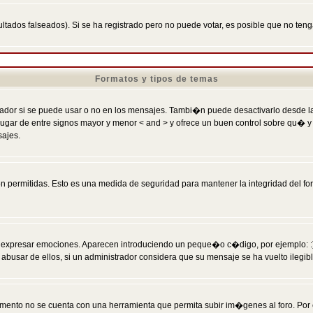
ltados falseados). Si se ha registrado pero no puede votar, es posible que no ten
Formatos y tipos de temas
r si se puede usar o no en los mensajes. Tambi�n puede desactivarlo desde la c
 ] en lugar de entre signos mayor y menor < and > y ofrece un buen control sobre
sajes.
 permitidas. Esto es una medida de seguridad para mantener la integridad del foro
esar emociones. Aparecen introduciendo un peque�o c�digo, por ejemplo: :) signifi
sar de ellos, si un administrador considera que su mensaje se ha vuelto ilegible 
nto no se cuenta con una herramienta que permita subir im�genes al foro. Por