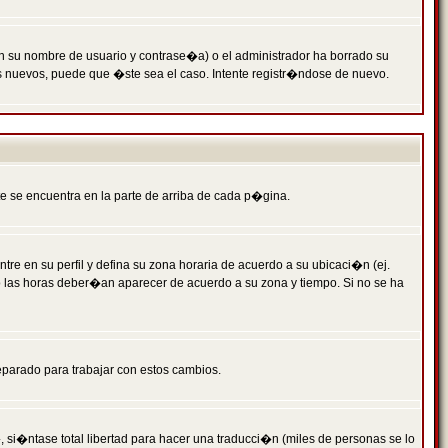
n su nombre de usuario y contrase�a) o el administrador ha borrado su
s nuevos, puede que �ste sea el caso. Intente registr�ndose de nuevo.
e se encuentra en la parte de arriba de cada p�gina.
tre en su perfil y defina su zona horaria de acuerdo a su ubicaci�n (ej.
o las horas deber�an aparecer de acuerdo a su zona y tiempo. Si no se ha
eparado para trabajar con estos cambios.
 si�ntase total libertad para hacer una traducci�n (miles de personas se lo