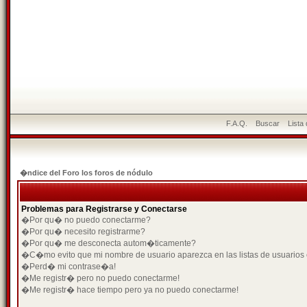
F.A.Q.
Buscar
Lista
�ndice del Foro los foros de nódulo
Problemas para Registrarse y Conectarse
�Por qu� no puedo conectarme?
�Por qu� necesito registrarme?
�Por qu� me desconecta autom�ticamente?
�C�mo evito que mi nombre de usuario aparezca en las listas de usuarios
�Perd� mi contrase�a!
�Me registr� pero no puedo conectarme!
�Me registr� hace tiempo pero ya no puedo conectarme!