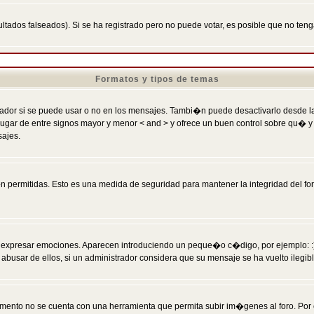
ltados falseados). Si se ha registrado pero no puede votar, es posible que no ten
Formatos y tipos de temas
r si se puede usar o no en los mensajes. Tambi�n puede desactivarlo desde la c
 ] en lugar de entre signos mayor y menor < and > y ofrece un buen control sobre
sajes.
 permitidas. Esto es una medida de seguridad para mantener la integridad del foro
esar emociones. Aparecen introduciendo un peque�o c�digo, por ejemplo: :) signifi
sar de ellos, si un administrador considera que su mensaje se ha vuelto ilegible 
nto no se cuenta con una herramienta que permita subir im�genes al foro. Por