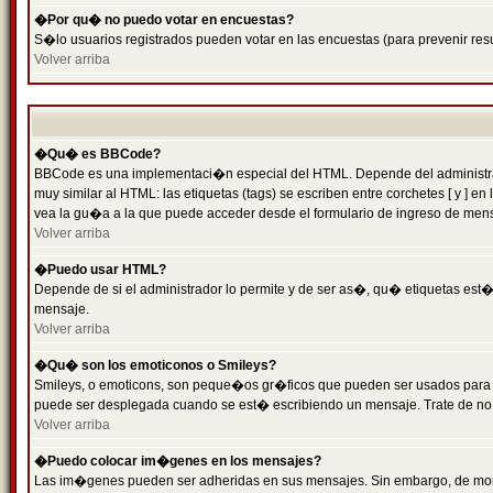
�Por qu� no puedo votar en encuestas?
S�lo usuarios registrados pueden votar en las encuestas (para prevenir resu
Volver arriba
�Qu� es BBCode?
BBCode es una implementaci�n especial del HTML. Depende del administrado
muy similar al HTML: las etiquetas (tags) se escriben entre corchetes [ y
vea la gu�a a la que puede acceder desde el formulario de ingreso de men
Volver arriba
�Puedo usar HTML?
Depende de si el administrador lo permite y de ser as�, qu� etiquetas est�n
mensaje.
Volver arriba
�Qu� son los emoticonos o Smileys?
Smileys, o emoticons, son peque�os gr�ficos que pueden ser usados para expr
puede ser desplegada cuando se est� escribiendo un mensaje. Trate de no abu
Volver arriba
�Puedo colocar im�genes en los mensajes?
Las im�genes pueden ser adheridas en sus mensajes. Sin embargo, de mome