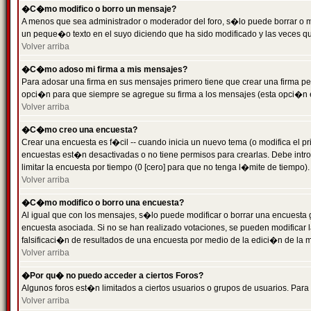
�C�mo modifico o borro un mensaje?
A menos que sea administrador o moderador del foro, s�lo puede borrar o 
un peque�o texto en el suyo diciendo que ha sido modificado y las veces que
Volver arriba
�C�mo adoso mi firma a mis mensajes?
Para adosar una firma en sus mensajes primero tiene que crear una firma pe
opci�n para que siempre se agregue su firma a los mensajes (esta opci�n es
Volver arriba
�C�mo creo una encuesta?
Crear una encuesta es f�cil -- cuando inicia un nuevo tema (o modifica el
encuestas est�n desactivadas o no tiene permisos para crearlas. Debe intro
limitar la encuesta por tiempo (0 [cero] para que no tenga l�mite de tiempo
Volver arriba
�C�mo modifico o borro una encuesta?
Al igual que con los mensajes, s�lo puede modificar o borrar una encuesta 
encuesta asociada. Si no se han realizado votaciones, se pueden modificar l
falsificaci�n de resultados de una encuesta por medio de la edici�n de la 
Volver arriba
�Por qu� no puedo acceder a ciertos Foros?
Algunos foros est�n limitados a ciertos usuarios o grupos de usuarios. Para 
Volver arriba