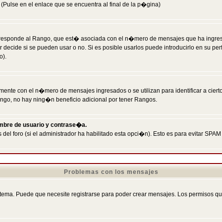
Pulse en el enlace que se encuentra al final de la p�gina)
responde al Rango, que est� asociada con el n�mero de mensajes que ha ingresado
ecide si se pueden usar o no. Si es posible usarlos puede introducirlo en su perf
o).
nte con el n�mero de mensajes ingresados o se utilizan para identificar a cierto
ngo, no hay ning�n beneficio adicional por tener Rangos.
ombre de usuario y contrase�a.
 del foro (si el administrador ha habilitado esta opci�n). Esto es para evitar S
Problemas con los mensajes
ema. Puede que necesite registrarse para poder crear mensajes. Los permisos que t