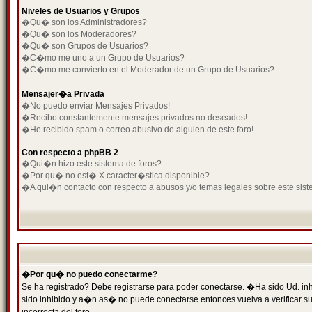
Niveles de Usuarios y Grupos
�Qu� son los Administradores?
�Qu� son los Moderadores?
�Qu� son Grupos de Usuarios?
�C�mo me uno a un Grupo de Usuarios?
�C�mo me convierto en el Moderador de un Grupo de Usuarios?
Mensajer�a Privada
�No puedo enviar Mensajes Privados!
�Recibo constantemente mensajes privados no deseados!
�He recibido spam o correo abusivo de alguien de este foro!
Con respecto a phpBB 2
�Qui�n hizo este sistema de foros?
�Por qu� no est� X caracter�stica disponible?
�A qui�n contacto con respecto a abusos y/o temas legales sobre este sist
�Por qu� no puedo conectarme?
Se ha registrado? Debe registrarse para poder conectarse. �Ha sido Ud. inh
sido inhibido y a�n as� no puede conectarse entonces vuelva a verificar su