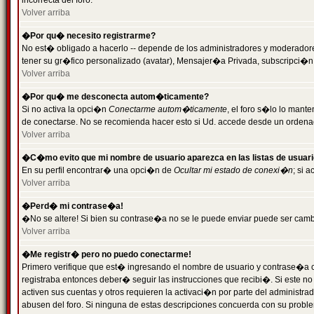
incorrecta del foro.
Volver arriba
�Por qu� necesito registrarme?
No est� obligado a hacerlo -- depende de los administradores y moderadores
tener su gr�fico personalizado (avatar), Mensajer�a Privada, subscripci�n
Volver arriba
�Por qu� me desconecta autom�ticamente?
Si no activa la opci�n
Conectarme autom�ticamente
, el foro s�lo lo man
de conectarse. No se recomienda hacer esto si Ud. accede desde un ordenador
Volver arriba
�C�mo evito que mi nombre de usuario aparezca en las listas de usuar
En su perfil encontrar� una opci�n de
Ocultar mi estado de conexi�n
; si 
Volver arriba
�Perd� mi contrase�a!
�No se altere! Si bien su contrase�a no se le puede enviar puede ser camb
Volver arriba
�Me registr� pero no puedo conectarme!
Primero verifique que est� ingresando el nombre de usuario y contrase�a co
registraba entonces deber� seguir las instrucciones que recibi�. Si este no
activen sus cuentas y otros requieren la activaci�n por parte del administra
abusen del foro. Si ninguna de estas descripciones concuerda con su problem