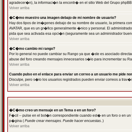
agradecer�n), la informaci�n la encontr� en el sitio Web del Grupo phpBB (
Volver arriba
�C�mo muestro una imagen debajo de mi nombre de usuario?
Hay dos tipos de im�genes debajo de su nombre de usuario, la primera cor
AVATAR, que es un gr�fico generalmente �nico y personal. El administrador d
pida que sea activada esa opci�n (seguramente sea un administrador buen
Volver arriba
�C�mo cambio mi rango?
Por lo general no puede cambiar su Rango ya que �ste es asociado directame
abuse del foro creando mensajes innecesarios s�lo para incrementar su Ra
Volver arriba
Cuando pulso en el enlace para enviar un correo a un usuario me pide n
Disculpe, pero s�lo los usuarios registrados pueden enviar correos a trav�s
Volver arriba
�C�mo creo un mensaje en un Tema o en un foro?
F�cil -- pulse en el bot�n correspondiente cuando est� en un foro o en un t
p�gina (
Puede crear mensajes. Puede hacer encuestas..
)
Volver arriba