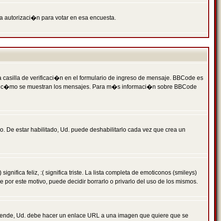
ga autorizaci�n para votar en esa encuesta.
asilla de verificaci�n en el formulario de ingreso de mensaje. BBCode es
 qu� y c�mo se muestran los mensajes. Para m�s informaci�n sobre BBCode
. De estar habilitado, Ud. puede deshabilitarlo cada vez que crea un
ca feliz, :( significa triste. La lista completa de emoticonos (smileys)
por este motivo, puede decidir borrarlo o privarlo del uso de los mismos.
 ende, Ud. debe hacer un enlace URL a una imagen que quiere que se