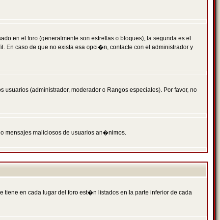
 en el foro (generalmente son estrellas o bloques), la segunda es el
il. En caso de que no exista esa opci�n, contacte con el administrador y
s usuarios (administrador, moderador o Rangos especiales). Por favor, no
PAM o mensajes maliciosos de usuarios an�nimos.
iene en cada lugar del foro est�n listados en la parte inferior de cada