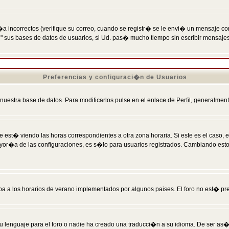
incorrectos (verifique su correo, cuando se registr� se le envi� un mensaje co
n" sus bases de datos de usuarios, si Ud. pas� mucho tiempo sin escribir mensaje
Preferencias y configuraci�n de Usuarios
 nuestra base de datos. Para modificarlos pulse en el enlace de
Perfil
, generalment
 est� viendo las horas correspondientes a otra zona horaria. Si este es el caso, en
mayor�a de las configuraciones, es s�lo para usuarios registrados. Cambiando est
eba a los horarios de verano implementados por algunos paises. El foro no est� pr
u lenguaje para el foro o nadie ha creado una traducci�n a su idioma. De ser as�,