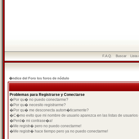
F.A.Q.
Buscar
Lista
�ndice del Foro los foros de nódulo
Problemas para Registrarse y Conectarse
�Por qu� no puedo conectarme?
�Por qu� necesito registrarme?
�Por qu� me desconecta autom�ticamente?
�C�mo evito que mi nombre de usuario aparezca en las listas de usuarios
�Perd� mi contrase�a!
�Me registr� pero no puedo conectarme!
�Me registr� hace tiempo pero ya no puedo conectarme!