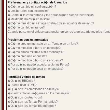
Preferencias y configuraci�n de Usuarios
�C�mo cambio mi configuraci�n?
�Los horarios son incorrectos!
�Cambi� la zona horaria y las horas siguen siendo incorrectas!
�Mi idioma no est� en la lista!
�C�mo muestro una imagen debajo de mi nombre de usuario?
�C�mo cambio mi rango?
Cuando pulso en el enlace para enviar un correo a un usuario me pide nom
Problemas con los mensajes
�C�mo creo un mensaje en un Tema o en un foro?
�C�mo modifico o borro un mensaje?
�C�mo adoso mi firma a mis mensajes?
�C�mo creo una encuesta?
�C�mo modifico o borro una encuesta?
�Por qu� no puedo acceder a ciertos Foros?
�Por qu� no puedo votar en encuestas?
Formatos y tipos de temas
�Qu� es BBCode?
�Puedo usar HTML?
�Qu� son los emoticonos o Smileys?
�Puedo colocar im�genes en los mensajes?
�Qu� son los Anuncios?
�Qu� son los Temas Permanentes?
�Qu� son los Temas Bloqueados?