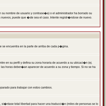
n su nombre de usuario y contrase�a) o el administrador ha borrado su
s nuevos, puede que �ste sea el caso. Intente registr�ndose de nuevo.
e se encuentra en la parte de arriba de cada p�gina.
tre en su perfil y defina su zona horaria de acuerdo a su ubicaci�n (ej.
o las horas deber�an aparecer de acuerdo a su zona y tiempo. Si no se ha
eparado para trabajar con estos cambios.
 si�ntase total libertad para hacer una traducci�n (miles de personas se lo