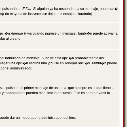
je pulsando en
Editar
. Si alguien ya ha respondido a su mensaje, encontrar�
c� (la mayoria de las veces se deja un mensaje aclaratorio).
 opci�n
Agregar firma
cuando ingrese un mensaje. Tambi�n puede activar la
ar al crearlo.
r del formulario de mensaje. Si no ve esta opci�n probablemente las
agregar una opci�n escriba una y pulse en
Agregar opci�n
. Tambi�n puede
por el administrador.
ta, pulse en el primer mensaje de un tema, que siempre es el que tiene la
es y moderadores pueden modificar la encuesta. Esto es para prevenir la
e puede dar un moderador o administrador del foro.