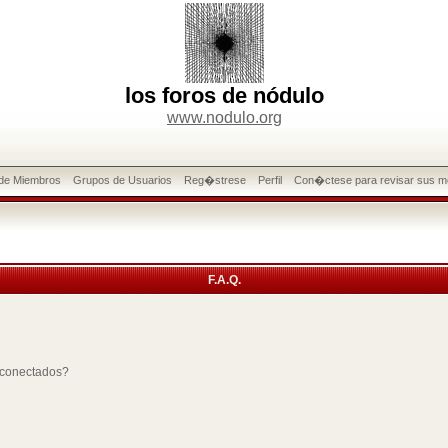
los foros de nódulo
www.nodulo.org
 de Miembros
Grupos de Usuarios
Reg�strese
Perfil
Con�ctese para revisar sus m
F.A.Q.
 conectados?