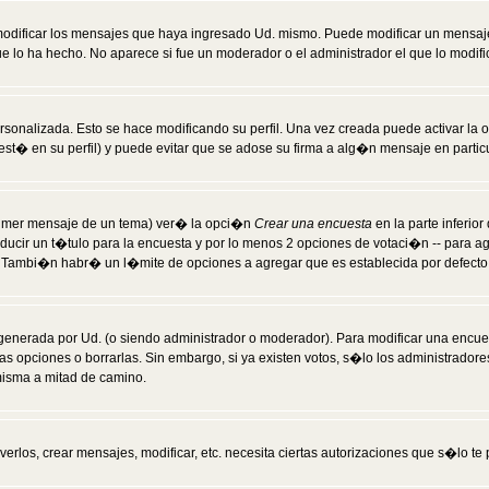
modificar los mensajes que haya ingresado Ud. mismo. Puede modificar un mensa
 lo ha hecho. No aparece si fue un moderador o el administrador el que lo modifi
rsonalizada. Esto se hace modificando su perfil. Una vez creada puede activar la
t� en su perfil) y puede evitar que se adose su firma a alg�n mensaje en particul
 primer mensaje de un tema) ver� la opci�n
Crear una encuesta
en la parte inferio
ducir un t�tulo para la encuesta y por lo menos 2 opciones de votaci�n -- para 
). Tambi�n habr� un l�mite de opciones a agregar que es establecida por defecto 
generada por Ud. (o siendo administrador o moderador). Para modificar una encues
as opciones o borrarlas. Sin embargo, si ya existen votos, s�lo los administrador
misma a mitad de camino.
verlos, crear mensajes, modificar, etc. necesita ciertas autorizaciones que s�lo t