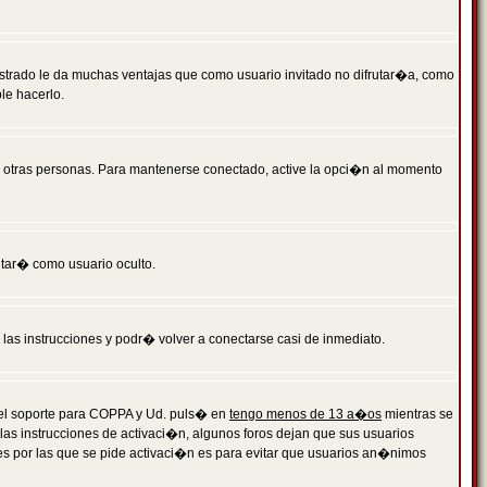
istrado le da muchas ventajas que como usuario invitado no difrutar�a, como
le hacerlo.
r otras personas. Para mantenerse conectado, active la opci�n al momento
ntar� como usuario oculto.
a las instrucciones y podr� volver a conectarse casi de inmediato.
o el soporte para COPPA y Ud. puls� en
tengo menos de 13 a�os
mientras se
 las instrucciones de activaci�n, algunos foros dejan que sus usuarios
ones por las que se pide activaci�n es para evitar que usuarios an�nimos