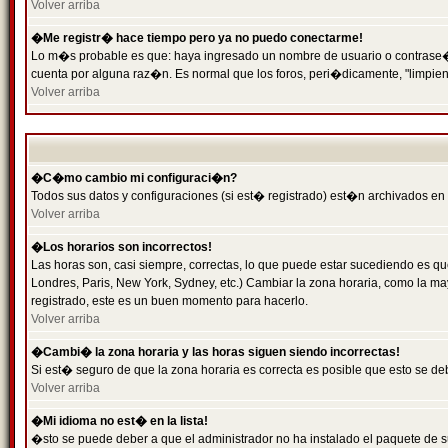
Volver arriba
�Me registr� hace tiempo pero ya no puedo conectarme!
Lo m�s probable es que: haya ingresado un nombre de usuario o contrase�a 
cuenta por alguna raz�n. Es normal que los foros, peri�dicamente, "limpie
Volver arriba
�C�mo cambio mi configuraci�n?
Todos sus datos y configuraciones (si est� registrado) est�n archivados en
Volver arriba
�Los horarios son incorrectos!
Las horas son, casi siempre, correctas, lo que puede estar sucediendo es que
Londres, Paris, New York, Sydney, etc.) Cambiar la zona horaria, como la 
registrado, este es un buen momento para hacerlo.
Volver arriba
�Cambi� la zona horaria y las horas siguen siendo incorrectas!
Si est� seguro de que la zona horaria es correcta es posible que esto se d
Volver arriba
�Mi idioma no est� en la lista!
�sto se puede deber a que el administrador no ha instalado el paquete de s