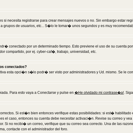
 si necesita registrarse para crear mensajes nuevos o no. Sin embargo estar reg
 a grupos de usuarios, etc... S�lo le tomar� unos segundos y es muy recomendab
tendr� conectado por un determinado tiempo. Esto previene el uso de su cuenta po
 compartido, por ej. cyber-caf�, trabajo, universidad, etc.
ios conectados?
activa esta opci�n s�lo podr� ser visto por administradores y Ud. mismo. Se le co
iada. Para esto vaya a Conectarse y pulse en
�He olvidado mi contrase�a!
. Sig
rrectos. Si est�n bien entonces verifique estas posibilidades: si est� habilitad
 es el caso, entonces su cuenta debe necesitar activaci�n. Revise su correo y vea
dor. Si no recibi� un correo, verifique que su correo sea correcto. Una de las raz
a, contacte con el administrador del foro.