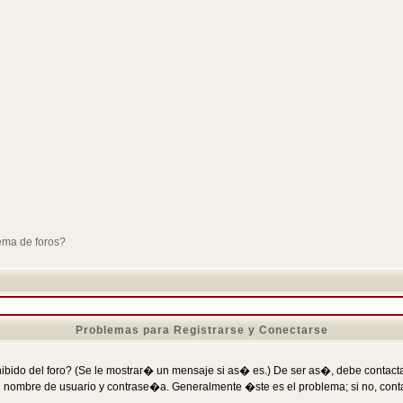
ema de foros?
Problemas para Registrarse y Conectarse
ibido del foro? (Se le mostrar� un mensaje si as� es.) De ser as�, debe contactar
 nombre de usuario y contrase�a. Generalmente �ste es el problema; si no, conta