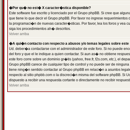
�Por qu� no est� X caracter�stica disponible?
Este software fue escrito y licenciado por el Grupo phpBB. Si cree que algun
que tiene lo que decir el Grupo phpBB. Por favor no ingrese requerimientos
la programaci�n de nuevas caracter�sticas. Por favor, lea los foros y vea c
siga los procedimientos ah� descritos.
Volver arriba
�A qui�n contacto con respecto a abusos y/o temas legales sobre este 
Ud. deber�a contactarse con el administrador de este foro. Si no puede enc
del foro y que el le indique a quien contactar. Si aun as� no obtiene resp
este foro corre sobre un dominio gr�tis (yahoo, free.fr, f2s.com, etc.), el d
Grupo phpBB carece de cualquier tipo de control y no puede ser de ninguna
tiene ning�n sentido contactar al Grupo phpBB en relaci�n a asuntos legal
respecto al sitio phpbb.com o la discreci�n misma del software phpBB. Si U
dispuesto a recibir una respuesta cortante o directamente no recibir respuest
Volver arriba