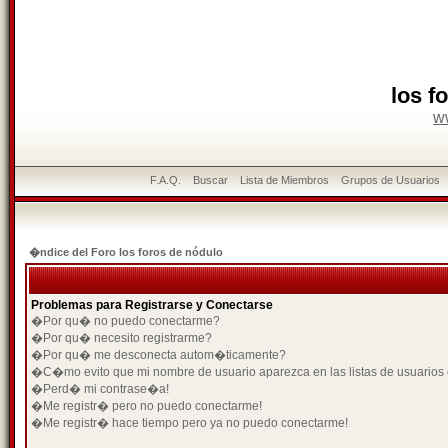
los f
w
F.A.Q.
Buscar
Lista de Miembros
Grupos de Usuarios
�ndice del Foro los foros de nódulo
Problemas para Registrarse y Conectarse
�Por qu� no puedo conectarme?
�Por qu� necesito registrarme?
�Por qu� me desconecta autom�ticamente?
�C�mo evito que mi nombre de usuario aparezca en las listas de usuarios
�Perd� mi contrase�a!
�Me registr� pero no puedo conectarme!
�Me registr� hace tiempo pero ya no puedo conectarme!