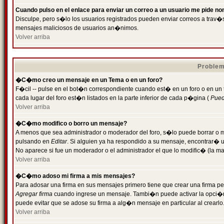
Cuando pulso en el enlace para enviar un correo a un usuario me pide n
Disculpe, pero s�lo los usuarios registrados pueden enviar correos a trav�s 
mensajes maliciosos de usuarios an�nimos.
Volver arriba
Problem
�C�mo creo un mensaje en un Tema o en un foro?
F�cil -- pulse en el bot�n correspondiente cuando est� en un foro o en un
cada lugar del foro est�n listados en la parte inferior de cada p�gina (
Puede
Volver arriba
�C�mo modifico o borro un mensaje?
A menos que sea administrador o moderador del foro, s�lo puede borrar o 
pulsando en
Editar
. Si alguien ya ha respondido a su mensaje, encontrar� 
No aparece si fue un moderador o el administrador el que lo modific� (la ma
Volver arriba
�C�mo adoso mi firma a mis mensajes?
Para adosar una firma en sus mensajes primero tiene que crear una firma pe
Agregar firma
cuando ingrese un mensaje. Tambi�n puede activar la opci�n 
puede evitar que se adose su firma a alg�n mensaje en particular al crearlo
Volver arriba