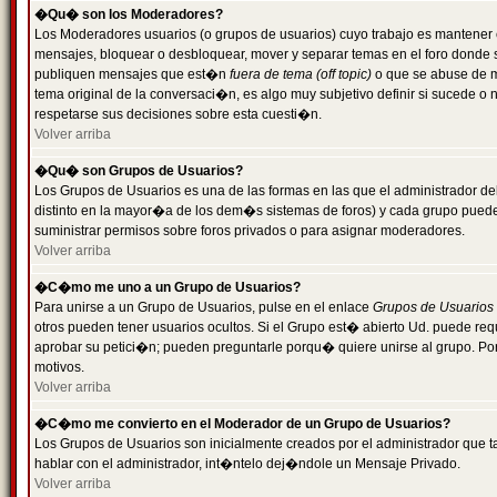
�Qu� son los Moderadores?
Los Moderadores usuarios (o grupos de usuarios) cuyo trabajo es mantener 
mensajes, bloquear o desbloquear, mover y separar temas en el foro donde
publiquen mensajes que est�n
fuera de tema (off topic)
o que se abuse de ma
tema original de la conversaci�n, es algo muy subjetivo definir si sucede 
respetarse sus decisiones sobre esta cuesti�n.
Volver arriba
�Qu� son Grupos de Usuarios?
Los Grupos de Usuarios es una de las formas en las que el administrador de
distinto en la mayor�a de los dem�s sistemas de foros) y cada grupo puede te
suministrar permisos sobre foros privados o para asignar moderadores.
Volver arriba
�C�mo me uno a un Grupo de Usuarios?
Para unirse a un Grupo de Usuarios, pulse en el enlace
Grupos de Usuarios
otros pueden tener usuarios ocultos. Si el Grupo est� abierto Ud. puede re
aprobar su petici�n; pueden preguntarle porqu� quiere unirse al grupo. Por
motivos.
Volver arriba
�C�mo me convierto en el Moderador de un Grupo de Usuarios?
Los Grupos de Usuarios son inicialmente creados por el administrador que
hablar con el administrador, int�ntelo dej�ndole un Mensaje Privado.
Volver arriba