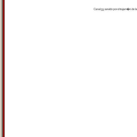
Canal
rss
servido por el
trujam�n
de la