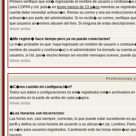
Primero verifique que est� ingresando el nombre de usuario y contrase�a cor
para COPPA y Ud. puls� en
tengo menos de 13 a�os
mientras se registrab
cuenta debe necesitar activaci�n. Revise su correo y vea las instrucciones d
activaci�n por parte del administrador. Si no recibi� un correo, verifique qu
que usuarios an�nimos abusen del foro. Si ninguna de estas descripciones c
Volver arriba
�Me registr� hace tiempo pero ya no puedo conectarme!
Lo m�s probable es que: haya ingresado un nombre de usuario o contrase�a
nombre de usuario y contrase�a) o el administrador ha borrado su cuenta p
usuarios, si Ud. pas� mucho tiempo sin escribir mensajes nuevos, puede qu
Volver arriba
Preferencias 
�C�mo cambio mi configuraci�n?
Todos sus datos y configuraciones (si est� registrado) est�n archivados en
encuentra en la parte de arriba de cada p�gina.
Volver arriba
�Los horarios son incorrectos!
Las horas son, casi siempre, correctas, lo que puede estar sucediendo es que
perfil y defina su zona horaria de acuerdo a su ubicaci�n (ej. Londres, Par
es s�lo para usuarios registrados. Cambiando esto las horas deber�an apar
hacerlo.