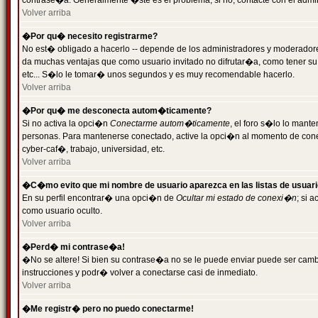
contrase�a. Generalmente �ste es el problema; si no, contacte con el admini
Volver arriba
�Por qu� necesito registrarme?
No est� obligado a hacerlo -- depende de los administradores y moderadores
da muchas ventajas que como usuario invitado no difrutar�a, como tener su
etc... S�lo le tomar� unos segundos y es muy recomendable hacerlo.
Volver arriba
�Por qu� me desconecta autom�ticamente?
Si no activa la opci�n
Conectarme autom�ticamente
, el foro s�lo lo mant
personas. Para mantenerse conectado, active la opci�n al momento de cone
cyber-caf�, trabajo, universidad, etc.
Volver arriba
�C�mo evito que mi nombre de usuario aparezca en las listas de usuar
En su perfil encontrar� una opci�n de
Ocultar mi estado de conexi�n
; si 
como usuario oculto.
Volver arriba
�Perd� mi contrase�a!
�No se altere! Si bien su contrase�a no se le puede enviar puede ser camb
instrucciones y podr� volver a conectarse casi de inmediato.
Volver arriba
�Me registr� pero no puedo conectarme!