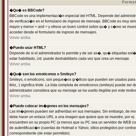
Format
�Qu� es BBCode?
BBCode es una implementaci�n especial del HTML. Depende del administrad
de verificaci�n en el formulario de ingreso de mensaje. BBCode es muy simila
mayor y menor < and > y ofrece un buen control sobre qu� y c�mo se mue
acceder desde el formulario de ingreso de mensajes.
Volver arriba
�Puedo usar HTML?
Depende de si el administrador lo permite y de ser as�, qu� etiquetas est�
estar habilitado, Ud. puede deshabilitarlo cada vez que crea un mensaje.
Volver arriba
�Qu� son los emoticonos o Smileys?
Smileys, o emoticons, son peque�os gr�ficos que pueden ser usados para 
feliz, :( significa triste. La lista completa de emoticonos (smileys) puede s
administrador considera que su mensaje se ha vuelto ilegible por este motivo
Volver arriba
�Puedo colocar im�genes en los mensajes?
Las im�genes pueden ser adheridas en sus mensajes. Sin embargo, de mome
debe hacer un enlace URL a una imagen que quiere que se muestre, por ej.
encuentren en su propio PC (a menos que su PC sea un servidor de WEB c
de autentificaci�n (cuentas de Hotmail o Yahoo, sitios protegidos por contr
correspondiente (de estar permitido).