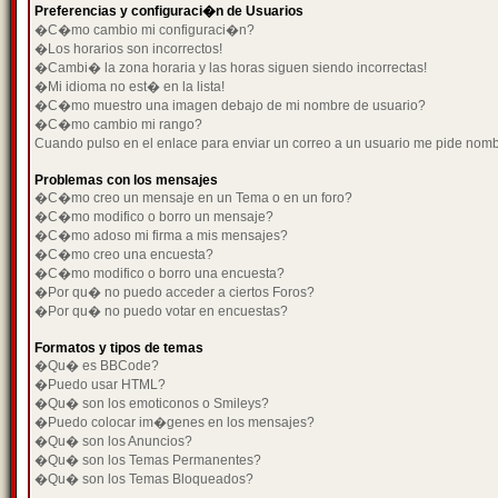
Preferencias y configuraci�n de Usuarios
�C�mo cambio mi configuraci�n?
�Los horarios son incorrectos!
�Cambi� la zona horaria y las horas siguen siendo incorrectas!
�Mi idioma no est� en la lista!
�C�mo muestro una imagen debajo de mi nombre de usuario?
�C�mo cambio mi rango?
Cuando pulso en el enlace para enviar un correo a un usuario me pide nom
Problemas con los mensajes
�C�mo creo un mensaje en un Tema o en un foro?
�C�mo modifico o borro un mensaje?
�C�mo adoso mi firma a mis mensajes?
�C�mo creo una encuesta?
�C�mo modifico o borro una encuesta?
�Por qu� no puedo acceder a ciertos Foros?
�Por qu� no puedo votar en encuestas?
Formatos y tipos de temas
�Qu� es BBCode?
�Puedo usar HTML?
�Qu� son los emoticonos o Smileys?
�Puedo colocar im�genes en los mensajes?
�Qu� son los Anuncios?
�Qu� son los Temas Permanentes?
�Qu� son los Temas Bloqueados?