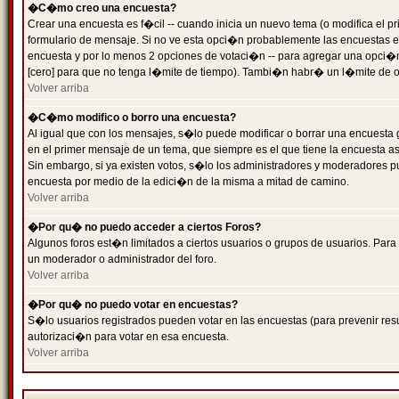
�C�mo creo una encuesta?
Crear una encuesta es f�cil -- cuando inicia un nuevo tema (o modifica el
formulario de mensaje. Si no ve esta opci�n probablemente las encuestas es
encuesta y por lo menos 2 opciones de votaci�n -- para agregar una opci�
[cero] para que no tenga l�mite de tiempo). Tambi�n habr� un l�mite de op
Volver arriba
�C�mo modifico o borro una encuesta?
Al igual que con los mensajes, s�lo puede modificar o borrar una encuesta 
en el primer mensaje de un tema, que siempre es el que tiene la encuesta as
Sin embargo, si ya existen votos, s�lo los administradores y moderadores pu
encuesta por medio de la edici�n de la misma a mitad de camino.
Volver arriba
�Por qu� no puedo acceder a ciertos Foros?
Algunos foros est�n limitados a ciertos usuarios o grupos de usuarios. Para 
un moderador o administrador del foro.
Volver arriba
�Por qu� no puedo votar en encuestas?
S�lo usuarios registrados pueden votar en las encuestas (para prevenir resu
autorizaci�n para votar en esa encuesta.
Volver arriba