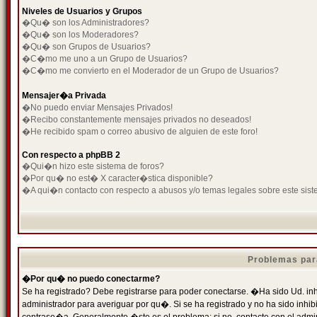
Niveles de Usuarios y Grupos
�Qu� son los Administradores?
�Qu� son los Moderadores?
�Qu� son Grupos de Usuarios?
�C�mo me uno a un Grupo de Usuarios?
�C�mo me convierto en el Moderador de un Grupo de Usuarios?
Mensajer�a Privada
�No puedo enviar Mensajes Privados!
�Recibo constantemente mensajes privados no deseados!
�He recibido spam o correo abusivo de alguien de este foro!
Con respecto a phpBB 2
�Qui�n hizo este sistema de foros?
�Por qu� no est� X caracter�stica disponible?
�A qui�n contacto con respecto a abusos y/o temas legales sobre este sist
Problemas par
�Por qu� no puedo conectarme?
Se ha registrado? Debe registrarse para poder conectarse. �Ha sido Ud. inh
administrador para averiguar por qu�. Si se ha registrado y no ha sido inh