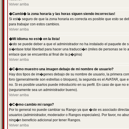
Volver arriba
�Cambi� la zona horaria y las horas siguen siendo incorrectas!
Si est� seguro de que la zona horaria es correcta es posible que esto se d
para trabajar con estos cambios.
Volver arriba
�Mi idioma no est� en la lista!
�sto se puede deber a que el administrador no ha instalado el paquete de s
si�ntase total libertad para hacer una traducci�n (miles de personas se lo
enlace que se encuentra al final de la p�gina)
Volver arriba
�C�mo muestro una imagen debajo de mi nombre de usuario?
Hay dos tipos de im�genes debajo de su nombre de usuario, la primera co
foro (generalmente son estrellas o bloques), la segunda es el AVATAR, que 
no. Si es posible usarlos puede introducirlo en su perfil. En caso de que no
(seguramente sea un administrador bueno).
Volver arriba
�C�mo cambio mi rango?
Por lo general no puede cambiar su Rango ya que �ste es asociado directame
usuarios (administrador, moderador o Rangos especiales). Por favor, no ab
ning�n beneficio adicional por tener Rangos.
Volver arriba