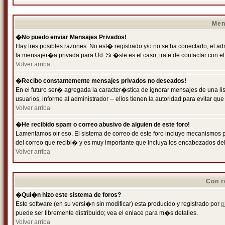
Men
�No puedo enviar Mensajes Privados!
Hay tres posibles razones: No est� registrado y/o no se ha conectado, el ad
la mensajer�a privada para Ud. Si �ste es el caso, trate de contactar con el
Volver arriba
�Recibo constantemente mensajes privados no deseados!
En el futuro ser� agregada la caracter�stica de ignorar mensajes de una l
usuarios, informe al administrador -- ellos tienen la autoridad para evitar 
Volver arriba
�He recibido spam o correo abusivo de alguien de este foro!
Lamentamos oir eso. El sistema de correo de este foro incluye mecanismos p
del correo que recibi� y es muy importante que incluya los encabezados de
Volver arriba
Con r
�Qui�n hizo este sistema de foros?
Este software (en su versi�n sin modificar) esta producido y registrado por
p
puede ser libremente distribuido; vea el enlace para m�s detalles.
Volver arriba