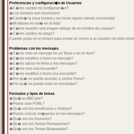
Preferencias y configuraci�n de Usuarios
�C�mo cambio mi configuraci�n?
�Los horarios son incorrectos!
�Cambi� la zona horaria y las horas siguen siendo incorrectas!
�Mi idioma no est� en la lista!
�C�mo muestro una imagen debajo de mi nombre de usuario?
�C�mo cambio mi rango?
Cuando pulso en el enlace para enviar un correo a un usuario me pide nom
Problemas con los mensajes
�C�mo creo un mensaje en un Tema o en un foro?
�C�mo modifico o borro un mensaje?
�C�mo adoso mi firma a mis mensajes?
�C�mo creo una encuesta?
�C�mo modifico o borro una encuesta?
�Por qu� no puedo acceder a ciertos Foros?
�Por qu� no puedo votar en encuestas?
Formatos y tipos de temas
�Qu� es BBCode?
�Puedo usar HTML?
�Qu� son los emoticonos o Smileys?
�Puedo colocar im�genes en los mensajes?
�Qu� son los Anuncios?
�Qu� son los Temas Permanentes?
�Qu� son los Temas Bloqueados?