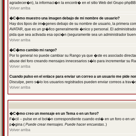
agradecer�n), la informaci�n la encontr� en el sitio Web del Grupo phpBB (
Volver arriba
�C�mo muestro una imagen debajo de mi nombre de usuario?
Hay dos tipos de im�genes debajo de su nombre de usuario, la primera cor
AVATAR, que es un gr�fico generalmente �nico y personal. El administrador d
pida que sea activada esa opci�n (seguramente sea un administrador buen
Volver arriba
�C�mo cambio mi rango?
Por lo general no puede cambiar su Rango ya que �ste es asociado directame
abuse del foro creando mensajes innecesarios s�lo para incrementar su Ra
Volver arriba
Cuando pulso en el enlace para enviar un correo a un usuario me pide n
Disculpe, pero s�lo los usuarios registrados pueden enviar correos a trav�s
Volver arriba
�C�mo creo un mensaje en un Tema o en un foro?
F�cil -- pulse en el bot�n correspondiente cuando est� en un foro o en un t
p�gina (
Puede crear mensajes. Puede hacer encuestas..
)
Volver arriba