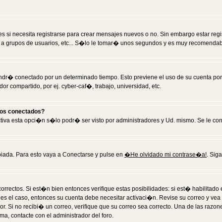
 si necesita registrarse para crear mensajes nuevos o no. Sin embargo estar reg
 a grupos de usuarios, etc... S�lo le tomar� unos segundos y es muy recomendab
tendr� conectado por un determinado tiempo. Esto previene el uso de su cuenta po
 compartido, por ej. cyber-caf�, trabajo, universidad, etc.
ios conectados?
activa esta opci�n s�lo podr� ser visto por administradores y Ud. mismo. Se le co
iada. Para esto vaya a Conectarse y pulse en
�He olvidado mi contrase�a!
. Sig
rrectos. Si est�n bien entonces verifique estas posibilidades: si est� habilitad
 es el caso, entonces su cuenta debe necesitar activaci�n. Revise su correo y vea
dor. Si no recibi� un correo, verifique que su correo sea correcto. Una de las raz
a, contacte con el administrador del foro.