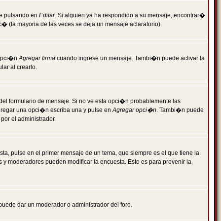
je pulsando en
Editar
. Si alguien ya ha respondido a su mensaje, encontrar�
c� (la mayoria de las veces se deja un mensaje aclaratorio).
 opci�n
Agregar firma
cuando ingrese un mensaje. Tambi�n puede activar la
ar al crearlo.
r del formulario de mensaje. Si no ve esta opci�n probablemente las
agregar una opci�n escriba una y pulse en
Agregar opci�n
. Tambi�n puede
por el administrador.
ta, pulse en el primer mensaje de un tema, que siempre es el que tiene la
es y moderadores pueden modificar la encuesta. Esto es para prevenir la
e puede dar un moderador o administrador del foro.