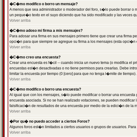
�C�mo modifico o borro un mensaje?
A menos que sea administrador o moderador del foro, s�lo puede borrar o 
un peque�o texto en el suyo diciendo que ha sido modificado y las veces que
Volver arriba
�C�mo adoso mi firma a mis mensajes?
Para adosar una firma en sus mensajes primero tiene que crear una firma pe
opci�n para que siempre se agregue su firma a los mensajes (esta opci�n es
Volver arriba
�C�mo creo una encuesta?
Crear una encuesta es f�cil -- cuando inicia un nuevo tema (o modifica el
encuestas est�n desactivadas o no tiene permisos para crearlas. Debe intro
limitar la encuesta por tiempo (0 [cero] para que no tenga l�mite de tiempo
Volver arriba
�C�mo modifico o borro una encuesta?
Al igual que con los mensajes, s�lo puede modificar o borrar una encuesta 
encuesta asociada. Si no se han realizado votaciones, se pueden modificar l
falsificaci�n de resultados de una encuesta por medio de la edici�n de la 
Volver arriba
�Por qu� no puedo acceder a ciertos Foros?
Algunos foros est�n limitados a ciertos usuarios o grupos de usuarios. Para 
Volver arriba