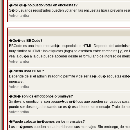
�Por qu� no puedo votar en encuestas?
S�lo usuarios registrados pueden votar en las encuestas (para prevenir resu
Volver arriba
�Qu� es BBCode?
BBCode es una implementaci�n especial del HTML. Depende del administrado
muy similar al HTML: las etiquetas (tags) se escriben entre corchetes [ y
vea la gu�a a la que puede acceder desde el formulario de ingreso de men
Volver arriba
�Puedo usar HTML?
Depende de si el administrador lo permite y de ser as�, qu� etiquetas est�n
mensaje.
Volver arriba
�Qu� son los emoticonos o Smileys?
Smileys, o emoticons, son peque�os gr�ficos que pueden ser usados para expr
puede ser desplegada cuando se est� escribiendo un mensaje. Trate de no abu
Volver arriba
�Puedo colocar im�genes en los mensajes?
Las im�genes pueden ser adheridas en sus mensajes. Sin embargo, de mome