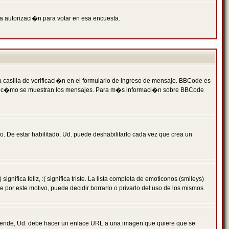
ga autorizaci�n para votar en esa encuesta.
asilla de verificaci�n en el formulario de ingreso de mensaje. BBCode es
 qu� y c�mo se muestran los mensajes. Para m�s informaci�n sobre BBCode
. De estar habilitado, Ud. puede deshabilitarlo cada vez que crea un
ca feliz, :( significa triste. La lista completa de emoticonos (smileys)
por este motivo, puede decidir borrarlo o privarlo del uso de los mismos.
 ende, Ud. debe hacer un enlace URL a una imagen que quiere que se