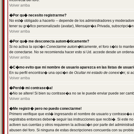
incorrecta del foro.
Volver arriba
�Por qu� necesito registrarme?
No est� obligado a hacerlo -- depende de los administradores y moderadores
tener su gr�fico personalizado (avatar), Mensajer�a Privada, subscripci�n
Volver arriba
�Por qu� me desconecta autom�ticamente?
Si no activa la opci�n
Conectarme autom�ticamente
, el foro s�lo lo man
de conectarse. No se recomienda hacer esto si Ud. accede desde un ordenador
Volver arriba
�C�mo evito que mi nombre de usuario aparezca en las listas de usuar
En su perfil encontrar� una opci�n de
Ocultar mi estado de conexi�n
; si 
Volver arriba
�Perd� mi contrase�a!
�No se altere! Si bien su contrase�a no se le puede enviar puede ser camb
Volver arriba
�Me registr� pero no puedo conectarme!
Primero verifique que est� ingresando el nombre de usuario y contrase�a co
registraba entonces deber� seguir las instrucciones que recibi�. Si este no
activen sus cuentas y otros requieren la activaci�n por parte del administra
abusen del foro. Si ninguna de estas descripciones concuerda con su problem