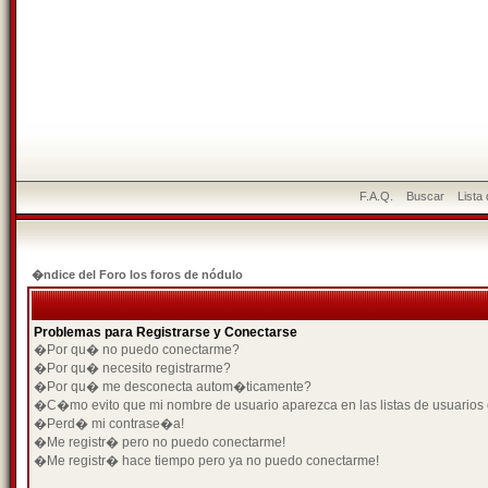
F.A.Q.
Buscar
Lista
�ndice del Foro los foros de nódulo
Problemas para Registrarse y Conectarse
�Por qu� no puedo conectarme?
�Por qu� necesito registrarme?
�Por qu� me desconecta autom�ticamente?
�C�mo evito que mi nombre de usuario aparezca en las listas de usuarios
�Perd� mi contrase�a!
�Me registr� pero no puedo conectarme!
�Me registr� hace tiempo pero ya no puedo conectarme!