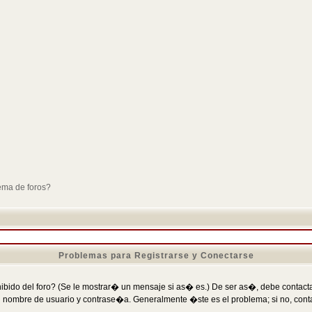
ema de foros?
Problemas para Registrarse y Conectarse
ibido del foro? (Se le mostrar� un mensaje si as� es.) De ser as�, debe contactar
 nombre de usuario y contrase�a. Generalmente �ste es el problema; si no, conta