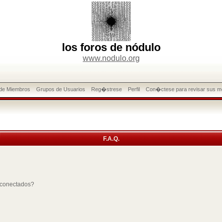
los foros de nódulo
www.nodulo.org
 de Miembros
Grupos de Usuarios
Reg�strese
Perfil
Con�ctese para revisar sus m
F.A.Q.
 conectados?