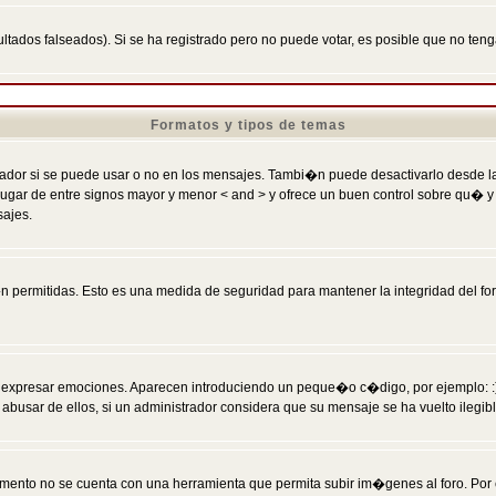
ltados falseados). Si se ha registrado pero no puede votar, es posible que no ten
Formatos y tipos de temas
r si se puede usar o no en los mensajes. Tambi�n puede desactivarlo desde la c
 ] en lugar de entre signos mayor y menor < and > y ofrece un buen control sobre
sajes.
 permitidas. Esto es una medida de seguridad para mantener la integridad del foro
esar emociones. Aparecen introduciendo un peque�o c�digo, por ejemplo: :) signifi
sar de ellos, si un administrador considera que su mensaje se ha vuelto ilegible 
nto no se cuenta con una herramienta que permita subir im�genes al foro. Por