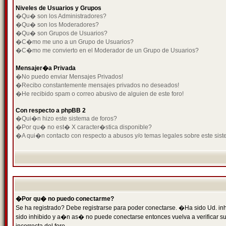
Niveles de Usuarios y Grupos
�Qu� son los Administradores?
�Qu� son los Moderadores?
�Qu� son Grupos de Usuarios?
�C�mo me uno a un Grupo de Usuarios?
�C�mo me convierto en el Moderador de un Grupo de Usuarios?
Mensajer�a Privada
�No puedo enviar Mensajes Privados!
�Recibo constantemente mensajes privados no deseados!
�He recibido spam o correo abusivo de alguien de este foro!
Con respecto a phpBB 2
�Qui�n hizo este sistema de foros?
�Por qu� no est� X caracter�stica disponible?
�A qui�n contacto con respecto a abusos y/o temas legales sobre este sist
�Por qu� no puedo conectarme?
Se ha registrado? Debe registrarse para poder conectarse. �Ha sido Ud. inh
sido inhibido y a�n as� no puede conectarse entonces vuelva a verificar su