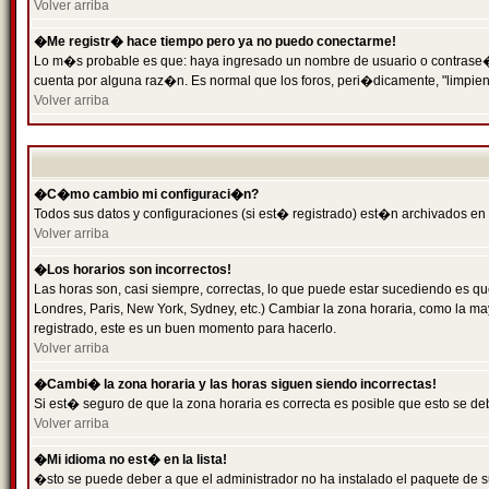
Volver arriba
�Me registr� hace tiempo pero ya no puedo conectarme!
Lo m�s probable es que: haya ingresado un nombre de usuario o contrase�a 
cuenta por alguna raz�n. Es normal que los foros, peri�dicamente, "limpie
Volver arriba
�C�mo cambio mi configuraci�n?
Todos sus datos y configuraciones (si est� registrado) est�n archivados en
Volver arriba
�Los horarios son incorrectos!
Las horas son, casi siempre, correctas, lo que puede estar sucediendo es que
Londres, Paris, New York, Sydney, etc.) Cambiar la zona horaria, como la 
registrado, este es un buen momento para hacerlo.
Volver arriba
�Cambi� la zona horaria y las horas siguen siendo incorrectas!
Si est� seguro de que la zona horaria es correcta es posible que esto se d
Volver arriba
�Mi idioma no est� en la lista!
�sto se puede deber a que el administrador no ha instalado el paquete de s