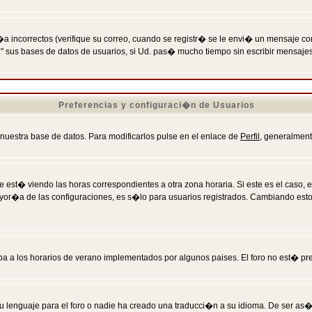
incorrectos (verifique su correo, cuando se registr� se le envi� un mensaje co
n" sus bases de datos de usuarios, si Ud. pas� mucho tiempo sin escribir mensaje
Preferencias y configuraci�n de Usuarios
 nuestra base de datos. Para modificarlos pulse en el enlace de
Perfil
, generalment
 est� viendo las horas correspondientes a otra zona horaria. Si este es el caso, en
mayor�a de las configuraciones, es s�lo para usuarios registrados. Cambiando est
eba a los horarios de verano implementados por algunos paises. El foro no est� pr
u lenguaje para el foro o nadie ha creado una traducci�n a su idioma. De ser as�,