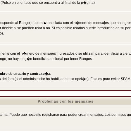
Pulse en el enlace que se encuentra al final de la p�gina)
responde al Rango, que est� asociada con el n�mero de mensajes que ha ingresado
ecide si se pueden usar o no. Si es posible usarlos puede introducirlo en su perf
o).
nte con el n�mero de mensajes ingresados o se utilizan para identificar a cierto
ngo, no hay ning�n beneficio adicional por tener Rangos.
ombre de usuario y contrase�a.
 del foro (si el administrador ha habilitado esta opci�n). Esto es para evitar S
Problemas con los mensajes
ema. Puede que necesite registrarse para poder crear mensajes. Los permisos que t