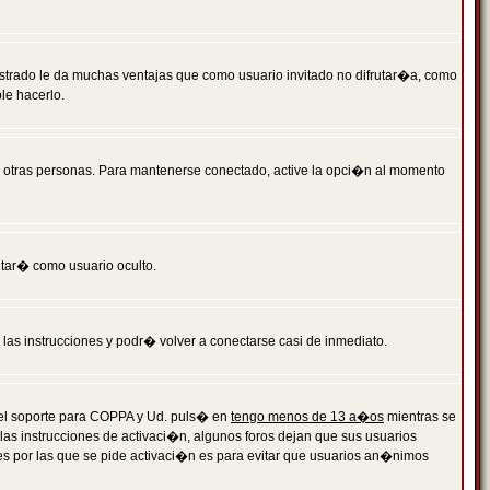
istrado le da muchas ventajas que como usuario invitado no difrutar�a, como
le hacerlo.
r otras personas. Para mantenerse conectado, active la opci�n al momento
ntar� como usuario oculto.
a las instrucciones y podr� volver a conectarse casi de inmediato.
o el soporte para COPPA y Ud. puls� en
tengo menos de 13 a�os
mientras se
 las instrucciones de activaci�n, algunos foros dejan que sus usuarios
ones por las que se pide activaci�n es para evitar que usuarios an�nimos