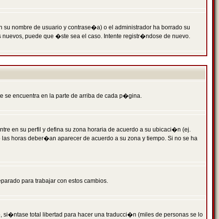
n su nombre de usuario y contrase�a) o el administrador ha borrado su
s nuevos, puede que �ste sea el caso. Intente registr�ndose de nuevo.
e se encuentra en la parte de arriba de cada p�gina.
tre en su perfil y defina su zona horaria de acuerdo a su ubicaci�n (ej.
o las horas deber�an aparecer de acuerdo a su zona y tiempo. Si no se ha
eparado para trabajar con estos cambios.
 si�ntase total libertad para hacer una traducci�n (miles de personas se lo