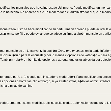
modificar los mensajes que haya ingresado Ud. mismo. Puede modificar un mensa
 lo ha hecho. No aparece si fue un moderador o el administrador el que lo modifi
rsonalizada. Esto se hace modificando su perfil. Una vez creada puede activar la
t� en su perfil) y puede evitar que se adose su firma a alg�n mensaje en particul
 primer mensaje de un tema) ver� la opci�n
Crear una encuesta
en la parte inferio
ducir un t�tulo para la encuesta y por lo menos 2 opciones de votaci�n -- para 
). Tambi�n habr� un l�mite de opciones a agregar que es establecida por defecto 
generada por Ud. (o siendo administrador o moderador). Para modificar una encues
as opciones o borrarlas. Sin embargo, si ya existen votos, s�lo los administrador
misma a mitad de camino.
verlos, crear mensajes, modificar, etc. necesita ciertas autorizaciones que s�lo t