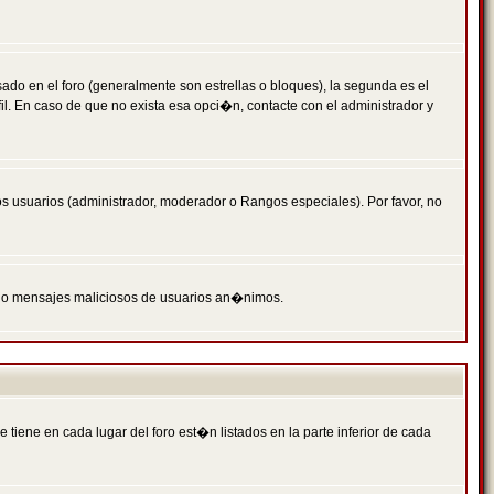
 en el foro (generalmente son estrellas o bloques), la segunda es el
il. En caso de que no exista esa opci�n, contacte con el administrador y
s usuarios (administrador, moderador o Rangos especiales). Por favor, no
PAM o mensajes maliciosos de usuarios an�nimos.
iene en cada lugar del foro est�n listados en la parte inferior de cada