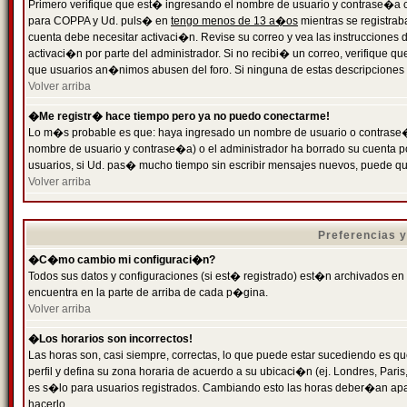
Primero verifique que est� ingresando el nombre de usuario y contrase�a cor
para COPPA y Ud. puls� en
tengo menos de 13 a�os
mientras se registrab
cuenta debe necesitar activaci�n. Revise su correo y vea las instrucciones d
activaci�n por parte del administrador. Si no recibi� un correo, verifique qu
que usuarios an�nimos abusen del foro. Si ninguna de estas descripciones c
Volver arriba
�Me registr� hace tiempo pero ya no puedo conectarme!
Lo m�s probable es que: haya ingresado un nombre de usuario o contrase�a
nombre de usuario y contrase�a) o el administrador ha borrado su cuenta p
usuarios, si Ud. pas� mucho tiempo sin escribir mensajes nuevos, puede qu
Volver arriba
Preferencias 
�C�mo cambio mi configuraci�n?
Todos sus datos y configuraciones (si est� registrado) est�n archivados en
encuentra en la parte de arriba de cada p�gina.
Volver arriba
�Los horarios son incorrectos!
Las horas son, casi siempre, correctas, lo que puede estar sucediendo es que
perfil y defina su zona horaria de acuerdo a su ubicaci�n (ej. Londres, Par
es s�lo para usuarios registrados. Cambiando esto las horas deber�an apar
hacerlo.