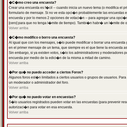
�C�mo creo una encuesta?
Crear una encuesta es f�cil -- cuando inicia un nuevo tema (o modifica el
formulario de mensaje. Si no ve esta opci�n probablemente las encuestas es
encuesta y por lo menos 2 opciones de votaci�n -- para agregar una opci�
[cero] para que no tenga l�mite de tiempo). Tambi�n habr� un l�mite de op
Volver arriba
�C�mo modifico o borro una encuesta?
Al igual que con los mensajes, s�lo puede modificar o borrar una encuesta 
en el primer mensaje de un tema, que siempre es el que tiene la encuesta as
Sin embargo, si ya existen votos, s�lo los administradores y moderadores pu
encuesta por medio de la edici�n de la misma a mitad de camino.
Volver arriba
�Por qu� no puedo acceder a ciertos Foros?
Algunos foros est�n limitados a ciertos usuarios o grupos de usuarios. Para 
un moderador o administrador del foro.
Volver arriba
�Por qu� no puedo votar en encuestas?
S�lo usuarios registrados pueden votar en las encuestas (para prevenir resu
autorizaci�n para votar en esa encuesta.
Volver arriba