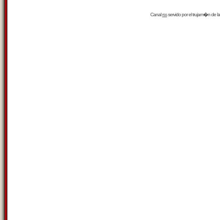
Canal
rss
servido por el
trujam�n
de la