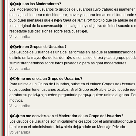
�Qu� son los Moderadores?
Los Moderadores usuarios (o grupos de usuarios) cuyo trabajo es mantener 
mensajes, bloquear o desbloquear, mover y separar temas en el foro donde
publiquen mensajes que est�n
fuera de tema (off topic)
o que se abuse de ma
tema original de la conversaci�n, es algo muy subjetivo definir si sucede 
respetarse sus decisiones sobre esta cuesti�n.
Volver arriba
�Qu� son Grupos de Usuarios?
Los Grupos de Usuarios es una de las formas en las que el administrador de
distinto en la mayor�a de los dem�s sistemas de foros) y cada grupo puede te
suministrar permisos sobre foros privados o para asignar moderadores.
Volver arriba
�C�mo me uno a un Grupo de Usuarios?
Para unirse a un Grupo de Usuarios, pulse en el enlace
Grupos de Usuarios
otros pueden tener usuarios ocultos. Si el Grupo est� abierto Ud. puede re
aprobar su petici�n; pueden preguntarle porqu� quiere unirse al grupo. Por
motivos.
Volver arriba
�C�mo me convierto en el Moderador de un Grupo de Usuarios?
Los Grupos de Usuarios son inicialmente creados por el administrador que
hablar con el administrador, int�ntelo dej�ndole un Mensaje Privado.
Volver arriba