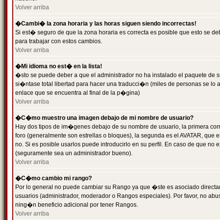
Volver arriba
�Cambi� la zona horaria y las horas siguen siendo incorrectas!
Si est� seguro de que la zona horaria es correcta es posible que esto se d
para trabajar con estos cambios.
Volver arriba
�Mi idioma no est� en la lista!
�sto se puede deber a que el administrador no ha instalado el paquete de s
si�ntase total libertad para hacer una traducci�n (miles de personas se lo
enlace que se encuentra al final de la p�gina)
Volver arriba
�C�mo muestro una imagen debajo de mi nombre de usuario?
Hay dos tipos de im�genes debajo de su nombre de usuario, la primera co
foro (generalmente son estrellas o bloques), la segunda es el AVATAR, que 
no. Si es posible usarlos puede introducirlo en su perfil. En caso de que no
(seguramente sea un administrador bueno).
Volver arriba
�C�mo cambio mi rango?
Por lo general no puede cambiar su Rango ya que �ste es asociado directame
usuarios (administrador, moderador o Rangos especiales). Por favor, no ab
ning�n beneficio adicional por tener Rangos.
Volver arriba