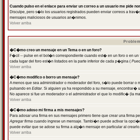
Cuando pulso en el enlace para enviar un correo a un usuario me pide n
Disculpe, pero s�lo los usuarios registrados pueden enviar correos a trav�s 
mensajes maliciosos de usuarios an�nimos.
Volver arriba
Problem
�C�mo creo un mensaje en un Tema o en un foro?
F�cil -- pulse en el bot�n correspondiente cuando est� en un foro o en un
cada lugar del foro est�n listados en la parte inferior de cada p�gina (
Puede
Volver arriba
�C�mo modifico o borro un mensaje?
A menos que sea administrador o moderador del foro, s�lo puede borrar o 
pulsando en
Editar
. Si alguien ya ha respondido a su mensaje, encontrar� 
No aparece si fue un moderador o el administrador el que lo modific� (la ma
Volver arriba
�C�mo adoso mi firma a mis mensajes?
Para adosar una firma en sus mensajes primero tiene que crear una firma pe
Agregar firma
cuando ingrese un mensaje. Tambi�n puede activar la opci�n 
puede evitar que se adose su firma a alg�n mensaje en particular al crearlo
Volver arriba