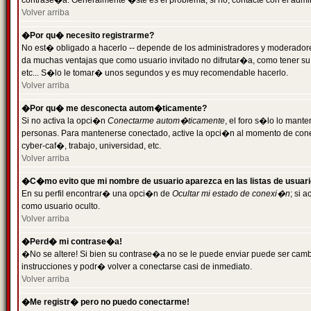
contrase�a. Generalmente �ste es el problema; si no, contacte con el admini
Volver arriba
�Por qu� necesito registrarme?
No est� obligado a hacerlo -- depende de los administradores y moderadores
da muchas ventajas que como usuario invitado no difrutar�a, como tener su
etc... S�lo le tomar� unos segundos y es muy recomendable hacerlo.
Volver arriba
�Por qu� me desconecta autom�ticamente?
Si no activa la opci�n
Conectarme autom�ticamente
, el foro s�lo lo mant
personas. Para mantenerse conectado, active la opci�n al momento de cone
cyber-caf�, trabajo, universidad, etc.
Volver arriba
�C�mo evito que mi nombre de usuario aparezca en las listas de usuar
En su perfil encontrar� una opci�n de
Ocultar mi estado de conexi�n
; si 
como usuario oculto.
Volver arriba
�Perd� mi contrase�a!
�No se altere! Si bien su contrase�a no se le puede enviar puede ser camb
instrucciones y podr� volver a conectarse casi de inmediato.
Volver arriba
�Me registr� pero no puedo conectarme!