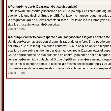
�Por qu� no est� X caracter�stica disponible?
Este software fue escrito y licenciado por el Grupo phpBB. Si cree que algun
que tiene lo que decir el Grupo phpBB. Por favor no ingrese requerimientos
la programaci�n de nuevas caracter�sticas. Por favor, lea los foros y vea c
siga los procedimientos ah� descritos.
Volver arriba
�A qui�n contacto con respecto a abusos y/o temas legales sobre este 
Ud. deber�a contactarse con el administrador de este foro. Si no puede enc
del foro y que el le indique a quien contactar. Si aun as� no obtiene resp
este foro corre sobre un dominio gr�tis (yahoo, free.fr, f2s.com, etc.), el d
Grupo phpBB carece de cualquier tipo de control y no puede ser de ninguna
tiene ning�n sentido contactar al Grupo phpBB en relaci�n a asuntos legal
respecto al sitio phpbb.com o la discreci�n misma del software phpBB. Si U
dispuesto a recibir una respuesta cortante o directamente no recibir respuest
Volver arriba