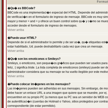
Format
�Qu� es BBCode?
BBCode es una implementaci�n especial del HTML. Depende del administrad
de verificaci�n en el formulario de ingreso de mensaje. BBCode es muy simila
mayor y menor < and > y ofrece un buen control sobre qu� y c�mo se mue
acceder desde el formulario de ingreso de mensajes.
Volver arriba
�Puedo usar HTML?
Depende de si el administrador lo permite y de ser as�, qu� etiquetas est�
estar habilitado, Ud. puede deshabilitarlo cada vez que crea un mensaje.
Volver arriba
�Qu� son los emoticonos o Smileys?
Smileys, o emoticons, son peque�os gr�ficos que pueden ser usados para 
feliz, :( significa triste. La lista completa de emoticonos (smileys) puede s
administrador considera que su mensaje se ha vuelto ilegible por este motivo
Volver arriba
�Puedo colocar im�genes en los mensajes?
Las im�genes pueden ser adheridas en sus mensajes. Sin embargo, de mome
debe hacer un enlace URL a una imagen que quiere que se muestre, por ej.
encuentren en su propio PC (a menos que su PC sea un servidor de WEB c
de autentificaci�n (cuentas de Hotmail o Yahoo, sitios protegidos por contr
correspondiente (de estar permitido).