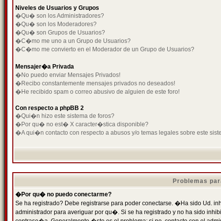
Niveles de Usuarios y Grupos
�Qu� son los Administradores?
�Qu� son los Moderadores?
�Qu� son Grupos de Usuarios?
�C�mo me uno a un Grupo de Usuarios?
�C�mo me convierto en el Moderador de un Grupo de Usuarios?
Mensajer�a Privada
�No puedo enviar Mensajes Privados!
�Recibo constantemente mensajes privados no deseados!
�He recibido spam o correo abusivo de alguien de este foro!
Con respecto a phpBB 2
�Qui�n hizo este sistema de foros?
�Por qu� no est� X caracter�stica disponible?
�A qui�n contacto con respecto a abusos y/o temas legales sobre este sist
Problemas par
�Por qu� no puedo conectarme?
Se ha registrado? Debe registrarse para poder conectarse. �Ha sido Ud. inh
administrador para averiguar por qu�. Si se ha registrado y no ha sido inh