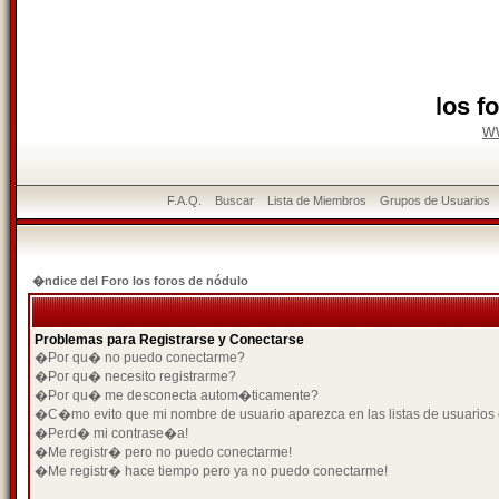
los f
w
F.A.Q.
Buscar
Lista de Miembros
Grupos de Usuarios
�ndice del Foro los foros de nódulo
Problemas para Registrarse y Conectarse
�Por qu� no puedo conectarme?
�Por qu� necesito registrarme?
�Por qu� me desconecta autom�ticamente?
�C�mo evito que mi nombre de usuario aparezca en las listas de usuarios
�Perd� mi contrase�a!
�Me registr� pero no puedo conectarme!
�Me registr� hace tiempo pero ya no puedo conectarme!