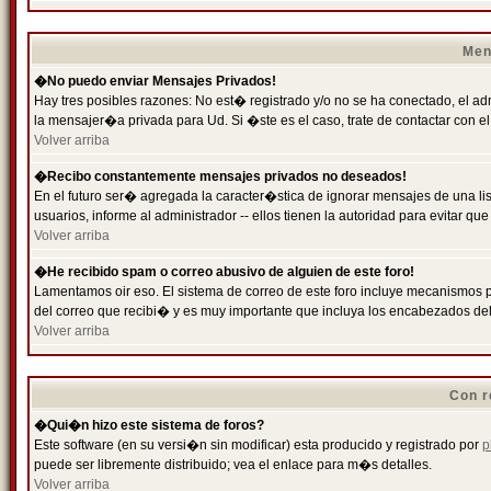
Men
�No puedo enviar Mensajes Privados!
Hay tres posibles razones: No est� registrado y/o no se ha conectado, el ad
la mensajer�a privada para Ud. Si �ste es el caso, trate de contactar con el
Volver arriba
�Recibo constantemente mensajes privados no deseados!
En el futuro ser� agregada la caracter�stica de ignorar mensajes de una l
usuarios, informe al administrador -- ellos tienen la autoridad para evitar 
Volver arriba
�He recibido spam o correo abusivo de alguien de este foro!
Lamentamos oir eso. El sistema de correo de este foro incluye mecanismos p
del correo que recibi� y es muy importante que incluya los encabezados de
Volver arriba
Con r
�Qui�n hizo este sistema de foros?
Este software (en su versi�n sin modificar) esta producido y registrado por
p
puede ser libremente distribuido; vea el enlace para m�s detalles.
Volver arriba