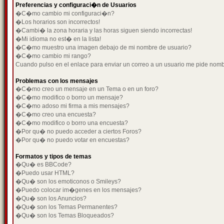
Preferencias y configuraci�n de Usuarios
�C�mo cambio mi configuraci�n?
�Los horarios son incorrectos!
�Cambi� la zona horaria y las horas siguen siendo incorrectas!
�Mi idioma no est� en la lista!
�C�mo muestro una imagen debajo de mi nombre de usuario?
�C�mo cambio mi rango?
Cuando pulso en el enlace para enviar un correo a un usuario me pide nom
Problemas con los mensajes
�C�mo creo un mensaje en un Tema o en un foro?
�C�mo modifico o borro un mensaje?
�C�mo adoso mi firma a mis mensajes?
�C�mo creo una encuesta?
�C�mo modifico o borro una encuesta?
�Por qu� no puedo acceder a ciertos Foros?
�Por qu� no puedo votar en encuestas?
Formatos y tipos de temas
�Qu� es BBCode?
�Puedo usar HTML?
�Qu� son los emoticonos o Smileys?
�Puedo colocar im�genes en los mensajes?
�Qu� son los Anuncios?
�Qu� son los Temas Permanentes?
�Qu� son los Temas Bloqueados?