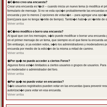
�C�mo creo una encuesta?
Crear una encuesta es f�cil -- cuando inicia un nuevo tema (o modifica el
formulario de mensaje. Si no ve esta opci�n probablemente las encuestas es
encuesta y por lo menos 2 opciones de votaci�n -- para agregar una opci�
[cero] para que no tenga l�mite de tiempo). Tambi�n habr� un l�mite de op
Volver arriba
�C�mo modifico o borro una encuesta?
Al igual que con los mensajes, s�lo puede modificar o borrar una encuesta 
en el primer mensaje de un tema, que siempre es el que tiene la encuesta as
Sin embargo, si ya existen votos, s�lo los administradores y moderadores pu
encuesta por medio de la edici�n de la misma a mitad de camino.
Volver arriba
�Por qu� no puedo acceder a ciertos Foros?
Algunos foros est�n limitados a ciertos usuarios o grupos de usuarios. Para 
un moderador o administrador del foro.
Volver arriba
�Por qu� no puedo votar en encuestas?
S�lo usuarios registrados pueden votar en las encuestas (para prevenir resu
autorizaci�n para votar en esa encuesta.
Volver arriba