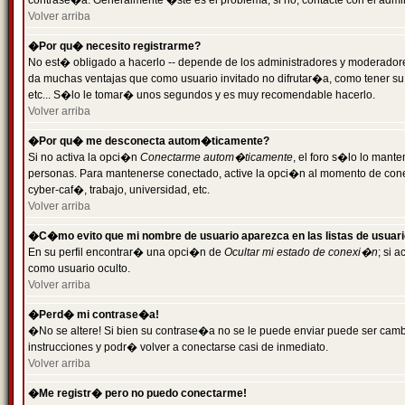
contrase�a. Generalmente �ste es el problema; si no, contacte con el admini
Volver arriba
�Por qu� necesito registrarme?
No est� obligado a hacerlo -- depende de los administradores y moderadores
da muchas ventajas que como usuario invitado no difrutar�a, como tener su
etc... S�lo le tomar� unos segundos y es muy recomendable hacerlo.
Volver arriba
�Por qu� me desconecta autom�ticamente?
Si no activa la opci�n
Conectarme autom�ticamente
, el foro s�lo lo mant
personas. Para mantenerse conectado, active la opci�n al momento de cone
cyber-caf�, trabajo, universidad, etc.
Volver arriba
�C�mo evito que mi nombre de usuario aparezca en las listas de usuar
En su perfil encontrar� una opci�n de
Ocultar mi estado de conexi�n
; si 
como usuario oculto.
Volver arriba
�Perd� mi contrase�a!
�No se altere! Si bien su contrase�a no se le puede enviar puede ser camb
instrucciones y podr� volver a conectarse casi de inmediato.
Volver arriba
�Me registr� pero no puedo conectarme!