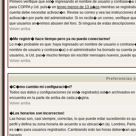
Primero verifique que est� ingresando el nombre de usuario y contrase�a cor
para COPPA y Ud. puls� en
tengo menos de 13 a�os
mientras se registrab
cuenta debe necesitar activaci�n. Revise su correo y vea las instrucciones d
activaci�n por parte del administrador. Si no recibi� un correo, verifique qu
que usuarios an�nimos abusen del foro. Si ninguna de estas descripciones c
Volver arriba
�Me registr� hace tiempo pero ya no puedo conectarme!
Lo m�s probable es que: haya ingresado un nombre de usuario o contrase�a
nombre de usuario y contrase�a) o el administrador ha borrado su cuenta p
usuarios, si Ud. pas� mucho tiempo sin escribir mensajes nuevos, puede qu
Volver arriba
Preferencias 
�C�mo cambio mi configuraci�n?
Todos sus datos y configuraciones (si est� registrado) est�n archivados en
encuentra en la parte de arriba de cada p�gina.
Volver arriba
�Los horarios son incorrectos!
Las horas son, casi siempre, correctas, lo que puede estar sucediendo es que
perfil y defina su zona horaria de acuerdo a su ubicaci�n (ej. Londres, Par
es s�lo para usuarios registrados. Cambiando esto las horas deber�an apar
hacerlo.