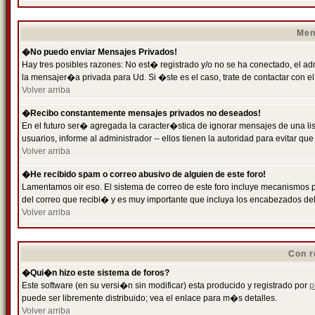
Men
�No puedo enviar Mensajes Privados!
Hay tres posibles razones: No est� registrado y/o no se ha conectado, el ad
la mensajer�a privada para Ud. Si �ste es el caso, trate de contactar con el
Volver arriba
�Recibo constantemente mensajes privados no deseados!
En el futuro ser� agregada la caracter�stica de ignorar mensajes de una l
usuarios, informe al administrador -- ellos tienen la autoridad para evitar 
Volver arriba
�He recibido spam o correo abusivo de alguien de este foro!
Lamentamos oir eso. El sistema de correo de este foro incluye mecanismos p
del correo que recibi� y es muy importante que incluya los encabezados de
Volver arriba
Con r
�Qui�n hizo este sistema de foros?
Este software (en su versi�n sin modificar) esta producido y registrado por
p
puede ser libremente distribuido; vea el enlace para m�s detalles.
Volver arriba