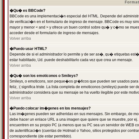
Format
�Qu� es BBCode?
BBCode es una implementaci�n especial del HTML. Depende del administrad
de verificaci�n en el formulario de ingreso de mensaje. BBCode es muy simila
mayor y menor < and > y ofrece un buen control sobre qu� y c�mo se mue
acceder desde el formulario de ingreso de mensajes.
Volver arriba
�Puedo usar HTML?
Depende de si el administrador lo permite y de ser as�, qu� etiquetas est�
estar habilitado, Ud. puede deshabilitarlo cada vez que crea un mensaje.
Volver arriba
�Qu� son los emoticonos o Smileys?
Smileys, o emoticons, son peque�os gr�ficos que pueden ser usados para 
feliz, :( significa triste. La lista completa de emoticonos (smileys) puede s
administrador considera que su mensaje se ha vuelto ilegible por este motivo
Volver arriba
�Puedo colocar im�genes en los mensajes?
Las im�genes pueden ser adheridas en sus mensajes. Sin embargo, de mome
debe hacer un enlace URL a una imagen que quiere que se muestre, por ej.
encuentren en su propio PC (a menos que su PC sea un servidor de WEB c
de autentificaci�n (cuentas de Hotmail o Yahoo, sitios protegidos por contr
correspondiente (de estar permitido).