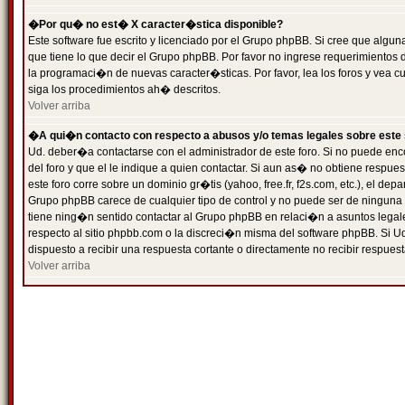
�Por qu� no est� X caracter�stica disponible?
Este software fue escrito y licenciado por el Grupo phpBB. Si cree que algun
que tiene lo que decir el Grupo phpBB. Por favor no ingrese requerimientos
la programaci�n de nuevas caracter�sticas. Por favor, lea los foros y vea c
siga los procedimientos ah� descritos.
Volver arriba
�A qui�n contacto con respecto a abusos y/o temas legales sobre este 
Ud. deber�a contactarse con el administrador de este foro. Si no puede enc
del foro y que el le indique a quien contactar. Si aun as� no obtiene resp
este foro corre sobre un dominio gr�tis (yahoo, free.fr, f2s.com, etc.), el d
Grupo phpBB carece de cualquier tipo de control y no puede ser de ninguna
tiene ning�n sentido contactar al Grupo phpBB en relaci�n a asuntos legal
respecto al sitio phpbb.com o la discreci�n misma del software phpBB. Si U
dispuesto a recibir una respuesta cortante o directamente no recibir respuest
Volver arriba