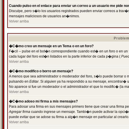
Cuando pulso en el enlace para enviar un correo a un usuario me pide n
Disculpe, pero s�lo los usuarios registrados pueden enviar correos a trav�s 
mensajes maliciosos de usuarios an�nimos.
Volver arriba
Problem
�C�mo creo un mensaje en un Tema o en un foro?
F�cil -- pulse en el bot�n correspondiente cuando est� en un foro o en un
cada lugar del foro est�n listados en la parte inferior de cada p�gina (
Puede
Volver arriba
�C�mo modifico o borro un mensaje?
A menos que sea administrador o moderador del foro, s�lo puede borrar o 
pulsando en
Editar
. Si alguien ya ha respondido a su mensaje, encontrar� 
No aparece si fue un moderador o el administrador el que lo modific� (la ma
Volver arriba
�C�mo adoso mi firma a mis mensajes?
Para adosar una firma en sus mensajes primero tiene que crear una firma pe
Agregar firma
cuando ingrese un mensaje. Tambi�n puede activar la opci�n 
puede evitar que se adose su firma a alg�n mensaje en particular al crearlo
Volver arriba