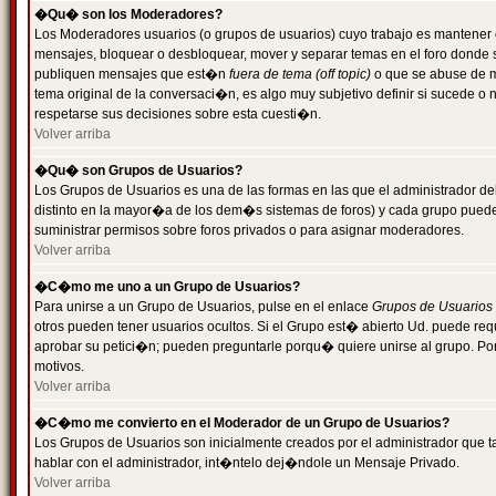
�Qu� son los Moderadores?
Los Moderadores usuarios (o grupos de usuarios) cuyo trabajo es mantener 
mensajes, bloquear o desbloquear, mover y separar temas en el foro donde
publiquen mensajes que est�n
fuera de tema (off topic)
o que se abuse de ma
tema original de la conversaci�n, es algo muy subjetivo definir si sucede 
respetarse sus decisiones sobre esta cuesti�n.
Volver arriba
�Qu� son Grupos de Usuarios?
Los Grupos de Usuarios es una de las formas en las que el administrador de
distinto en la mayor�a de los dem�s sistemas de foros) y cada grupo puede te
suministrar permisos sobre foros privados o para asignar moderadores.
Volver arriba
�C�mo me uno a un Grupo de Usuarios?
Para unirse a un Grupo de Usuarios, pulse en el enlace
Grupos de Usuarios
otros pueden tener usuarios ocultos. Si el Grupo est� abierto Ud. puede re
aprobar su petici�n; pueden preguntarle porqu� quiere unirse al grupo. Por
motivos.
Volver arriba
�C�mo me convierto en el Moderador de un Grupo de Usuarios?
Los Grupos de Usuarios son inicialmente creados por el administrador que
hablar con el administrador, int�ntelo dej�ndole un Mensaje Privado.
Volver arriba