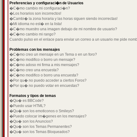
Preferencias y configuraci�n de Usuarios
�C�mo cambio mi configuraci�n?
�Los horarios son incorrectos!
�Cambi� la zona horaria y las horas siguen siendo incorrectas!
�Mi idioma no est� en la lista!
�C�mo muestro una imagen debajo de mi nombre de usuario?
�C�mo cambio mi rango?
Cuando pulso en el enlace para enviar un correo a un usuario me pide nom
Problemas con los mensajes
�C�mo creo un mensaje en un Tema o en un foro?
�C�mo modifico o borro un mensaje?
�C�mo adoso mi firma a mis mensajes?
�C�mo creo una encuesta?
�C�mo modifico o borro una encuesta?
�Por qu� no puedo acceder a ciertos Foros?
�Por qu� no puedo votar en encuestas?
Formatos y tipos de temas
�Qu� es BBCode?
�Puedo usar HTML?
�Qu� son los emoticonos o Smileys?
�Puedo colocar im�genes en los mensajes?
�Qu� son los Anuncios?
�Qu� son los Temas Permanentes?
�Qu� son los Temas Bloqueados?