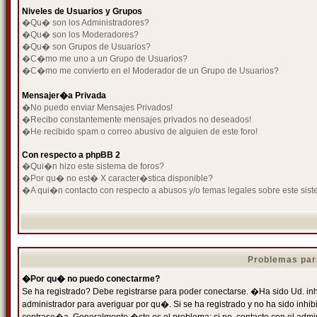
Niveles de Usuarios y Grupos
�Qu� son los Administradores?
�Qu� son los Moderadores?
�Qu� son Grupos de Usuarios?
�C�mo me uno a un Grupo de Usuarios?
�C�mo me convierto en el Moderador de un Grupo de Usuarios?
Mensajer�a Privada
�No puedo enviar Mensajes Privados!
�Recibo constantemente mensajes privados no deseados!
�He recibido spam o correo abusivo de alguien de este foro!
Con respecto a phpBB 2
�Qui�n hizo este sistema de foros?
�Por qu� no est� X caracter�stica disponible?
�A qui�n contacto con respecto a abusos y/o temas legales sobre este sist
Problemas par
�Por qu� no puedo conectarme?
Se ha registrado? Debe registrarse para poder conectarse. �Ha sido Ud. inh
administrador para averiguar por qu�. Si se ha registrado y no ha sido inh