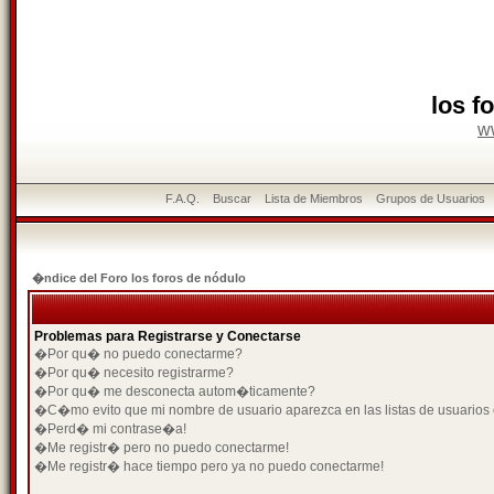
los f
w
F.A.Q.
Buscar
Lista de Miembros
Grupos de Usuarios
�ndice del Foro los foros de nódulo
Problemas para Registrarse y Conectarse
�Por qu� no puedo conectarme?
�Por qu� necesito registrarme?
�Por qu� me desconecta autom�ticamente?
�C�mo evito que mi nombre de usuario aparezca en las listas de usuarios
�Perd� mi contrase�a!
�Me registr� pero no puedo conectarme!
�Me registr� hace tiempo pero ya no puedo conectarme!