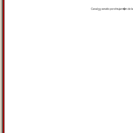
Canal
rss
servido por el
trujam�n
de la