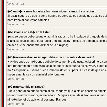
Volver arriba
�Cambi� la zona horaria y las horas siguen siendo incorrectas!
Si est� seguro de que la zona horaria es correcta es posible que esto se d
para trabajar con estos cambios.
Volver arriba
�Mi idioma no est� en la lista!
�sto se puede deber a que el administrador no ha instalado el paquete de s
si�ntase total libertad para hacer una traducci�n (miles de personas se lo
enlace que se encuentra al final de la p�gina)
Volver arriba
�C�mo muestro una imagen debajo de mi nombre de usuario?
Hay dos tipos de im�genes debajo de su nombre de usuario, la primera co
foro (generalmente son estrellas o bloques), la segunda es el AVATAR, que 
no. Si es posible usarlos puede introducirlo en su perfil. En caso de que no
(seguramente sea un administrador bueno).
Volver arriba
�C�mo cambio mi rango?
Por lo general no puede cambiar su Rango ya que �ste es asociado directame
usuarios (administrador, moderador o Rangos especiales). Por favor, no ab
ning�n beneficio adicional por tener Rangos.
Volver arriba