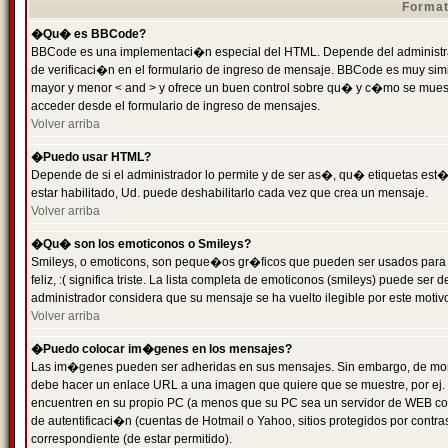
Format
�Qu� es BBCode?
BBCode es una implementaci�n especial del HTML. Depende del administrad
de verificaci�n en el formulario de ingreso de mensaje. BBCode es muy simila
mayor y menor < and > y ofrece un buen control sobre qu� y c�mo se mue
acceder desde el formulario de ingreso de mensajes.
Volver arriba
�Puedo usar HTML?
Depende de si el administrador lo permite y de ser as�, qu� etiquetas est�
estar habilitado, Ud. puede deshabilitarlo cada vez que crea un mensaje.
Volver arriba
�Qu� son los emoticonos o Smileys?
Smileys, o emoticons, son peque�os gr�ficos que pueden ser usados para 
feliz, :( significa triste. La lista completa de emoticonos (smileys) puede s
administrador considera que su mensaje se ha vuelto ilegible por este motivo
Volver arriba
�Puedo colocar im�genes en los mensajes?
Las im�genes pueden ser adheridas en sus mensajes. Sin embargo, de mome
debe hacer un enlace URL a una imagen que quiere que se muestre, por ej.
encuentren en su propio PC (a menos que su PC sea un servidor de WEB c
de autentificaci�n (cuentas de Hotmail o Yahoo, sitios protegidos por contr
correspondiente (de estar permitido).