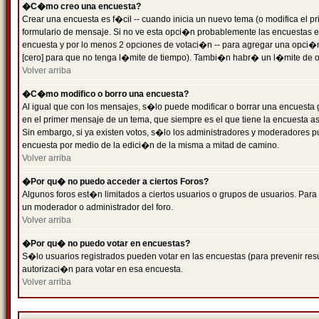
�C�mo creo una encuesta?
Crear una encuesta es f�cil -- cuando inicia un nuevo tema (o modifica el
formulario de mensaje. Si no ve esta opci�n probablemente las encuestas es
encuesta y por lo menos 2 opciones de votaci�n -- para agregar una opci�
[cero] para que no tenga l�mite de tiempo). Tambi�n habr� un l�mite de op
Volver arriba
�C�mo modifico o borro una encuesta?
Al igual que con los mensajes, s�lo puede modificar o borrar una encuesta 
en el primer mensaje de un tema, que siempre es el que tiene la encuesta as
Sin embargo, si ya existen votos, s�lo los administradores y moderadores pu
encuesta por medio de la edici�n de la misma a mitad de camino.
Volver arriba
�Por qu� no puedo acceder a ciertos Foros?
Algunos foros est�n limitados a ciertos usuarios o grupos de usuarios. Para 
un moderador o administrador del foro.
Volver arriba
�Por qu� no puedo votar en encuestas?
S�lo usuarios registrados pueden votar en las encuestas (para prevenir resu
autorizaci�n para votar en esa encuesta.
Volver arriba