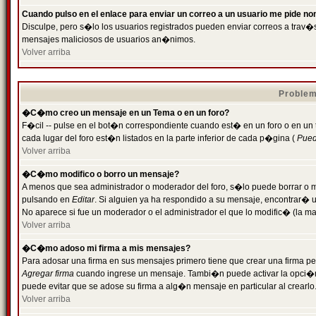
Cuando pulso en el enlace para enviar un correo a un usuario me pide n
Disculpe, pero s�lo los usuarios registrados pueden enviar correos a trav�s 
mensajes maliciosos de usuarios an�nimos.
Volver arriba
Problem
�C�mo creo un mensaje en un Tema o en un foro?
F�cil -- pulse en el bot�n correspondiente cuando est� en un foro o en un
cada lugar del foro est�n listados en la parte inferior de cada p�gina (
Puede
Volver arriba
�C�mo modifico o borro un mensaje?
A menos que sea administrador o moderador del foro, s�lo puede borrar o 
pulsando en
Editar
. Si alguien ya ha respondido a su mensaje, encontrar� 
No aparece si fue un moderador o el administrador el que lo modific� (la ma
Volver arriba
�C�mo adoso mi firma a mis mensajes?
Para adosar una firma en sus mensajes primero tiene que crear una firma pe
Agregar firma
cuando ingrese un mensaje. Tambi�n puede activar la opci�n 
puede evitar que se adose su firma a alg�n mensaje en particular al crearlo
Volver arriba