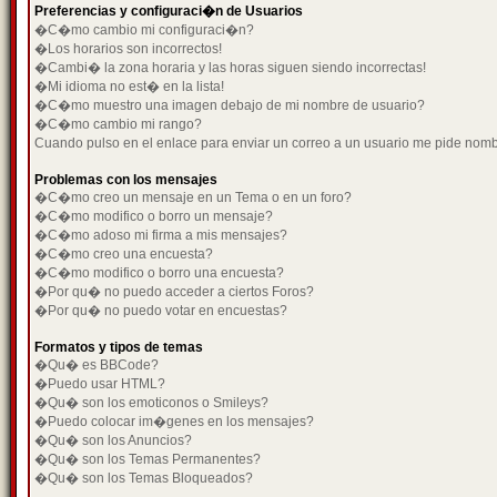
Preferencias y configuraci�n de Usuarios
�C�mo cambio mi configuraci�n?
�Los horarios son incorrectos!
�Cambi� la zona horaria y las horas siguen siendo incorrectas!
�Mi idioma no est� en la lista!
�C�mo muestro una imagen debajo de mi nombre de usuario?
�C�mo cambio mi rango?
Cuando pulso en el enlace para enviar un correo a un usuario me pide nom
Problemas con los mensajes
�C�mo creo un mensaje en un Tema o en un foro?
�C�mo modifico o borro un mensaje?
�C�mo adoso mi firma a mis mensajes?
�C�mo creo una encuesta?
�C�mo modifico o borro una encuesta?
�Por qu� no puedo acceder a ciertos Foros?
�Por qu� no puedo votar en encuestas?
Formatos y tipos de temas
�Qu� es BBCode?
�Puedo usar HTML?
�Qu� son los emoticonos o Smileys?
�Puedo colocar im�genes en los mensajes?
�Qu� son los Anuncios?
�Qu� son los Temas Permanentes?
�Qu� son los Temas Bloqueados?