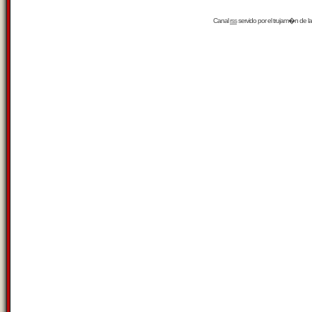
Canal
rss
servido por el
trujam�n
de la