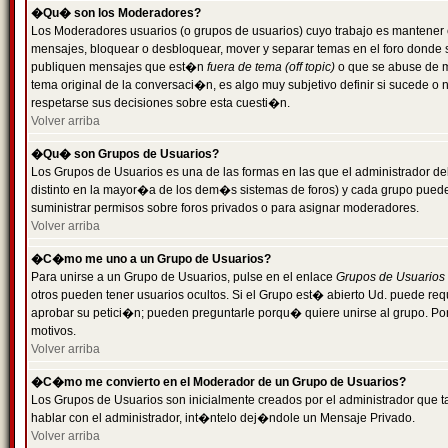
�Qu� son los Moderadores?
Los Moderadores usuarios (o grupos de usuarios) cuyo trabajo es mantener 
mensajes, bloquear o desbloquear, mover y separar temas en el foro donde
publiquen mensajes que est�n
fuera de tema (off topic)
o que se abuse de ma
tema original de la conversaci�n, es algo muy subjetivo definir si sucede 
respetarse sus decisiones sobre esta cuesti�n.
Volver arriba
�Qu� son Grupos de Usuarios?
Los Grupos de Usuarios es una de las formas en las que el administrador de
distinto en la mayor�a de los dem�s sistemas de foros) y cada grupo puede te
suministrar permisos sobre foros privados o para asignar moderadores.
Volver arriba
�C�mo me uno a un Grupo de Usuarios?
Para unirse a un Grupo de Usuarios, pulse en el enlace
Grupos de Usuarios
otros pueden tener usuarios ocultos. Si el Grupo est� abierto Ud. puede re
aprobar su petici�n; pueden preguntarle porqu� quiere unirse al grupo. Por
motivos.
Volver arriba
�C�mo me convierto en el Moderador de un Grupo de Usuarios?
Los Grupos de Usuarios son inicialmente creados por el administrador que
hablar con el administrador, int�ntelo dej�ndole un Mensaje Privado.
Volver arriba