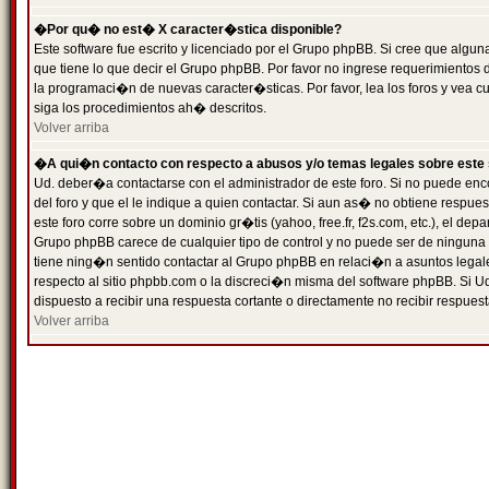
�Por qu� no est� X caracter�stica disponible?
Este software fue escrito y licenciado por el Grupo phpBB. Si cree que algun
que tiene lo que decir el Grupo phpBB. Por favor no ingrese requerimientos
la programaci�n de nuevas caracter�sticas. Por favor, lea los foros y vea c
siga los procedimientos ah� descritos.
Volver arriba
�A qui�n contacto con respecto a abusos y/o temas legales sobre este 
Ud. deber�a contactarse con el administrador de este foro. Si no puede enc
del foro y que el le indique a quien contactar. Si aun as� no obtiene resp
este foro corre sobre un dominio gr�tis (yahoo, free.fr, f2s.com, etc.), el d
Grupo phpBB carece de cualquier tipo de control y no puede ser de ninguna
tiene ning�n sentido contactar al Grupo phpBB en relaci�n a asuntos legal
respecto al sitio phpbb.com o la discreci�n misma del software phpBB. Si U
dispuesto a recibir una respuesta cortante o directamente no recibir respuest
Volver arriba