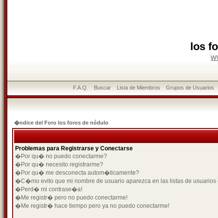
los f
w
F.A.Q.
Buscar
Lista de Miembros
Grupos de Usuarios
�ndice del Foro los foros de nódulo
Problemas para Registrarse y Conectarse
�Por qu� no puedo conectarme?
�Por qu� necesito registrarme?
�Por qu� me desconecta autom�ticamente?
�C�mo evito que mi nombre de usuario aparezca en las listas de usuarios
�Perd� mi contrase�a!
�Me registr� pero no puedo conectarme!
�Me registr� hace tiempo pero ya no puedo conectarme!