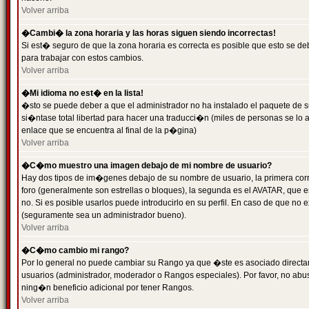
Volver arriba
�Cambi� la zona horaria y las horas siguen siendo incorrectas!
Si est� seguro de que la zona horaria es correcta es posible que esto se d
para trabajar con estos cambios.
Volver arriba
�Mi idioma no est� en la lista!
�sto se puede deber a que el administrador no ha instalado el paquete de s
si�ntase total libertad para hacer una traducci�n (miles de personas se lo
enlace que se encuentra al final de la p�gina)
Volver arriba
�C�mo muestro una imagen debajo de mi nombre de usuario?
Hay dos tipos de im�genes debajo de su nombre de usuario, la primera co
foro (generalmente son estrellas o bloques), la segunda es el AVATAR, que 
no. Si es posible usarlos puede introducirlo en su perfil. En caso de que no
(seguramente sea un administrador bueno).
Volver arriba
�C�mo cambio mi rango?
Por lo general no puede cambiar su Rango ya que �ste es asociado directame
usuarios (administrador, moderador o Rangos especiales). Por favor, no ab
ning�n beneficio adicional por tener Rangos.
Volver arriba