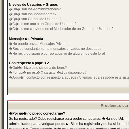
Niveles de Usuarios y Grupos
�Qu� son los Administradores?
�Qu� son los Moderadores?
�Qu� son Grupos de Usuarios?
�C�mo me uno a un Grupo de Usuarios?
�C�mo me convierto en el Moderador de un Grupo de Usuarios?
Mensajer�a Privada
�No puedo enviar Mensajes Privados!
�Recibo constantemente mensajes privados no deseados!
�He recibido spam o correo abusivo de alguien de este foro!
Con respecto a phpBB 2
�Qui�n hizo este sistema de foros?
�Por qu� no est� X caracter�stica disponible?
�A qui�n contacto con respecto a abusos y/o temas legales sobre este sist
Problemas par
�Por qu� no puedo conectarme?
Se ha registrado? Debe registrarse para poder conectarse. �Ha sido Ud. inh
administrador para averiguar por qu�. Si se ha registrado y no ha sido inh