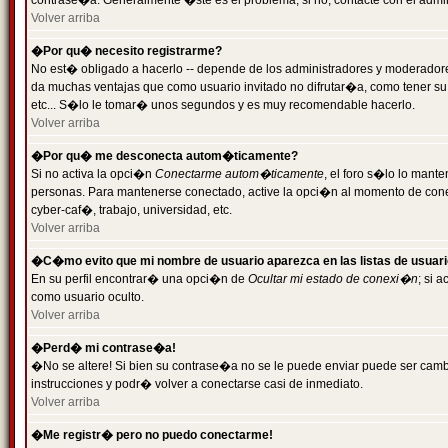
contrase�a. Generalmente �ste es el problema; si no, contacte con el admini
Volver arriba
�Por qu� necesito registrarme?
No est� obligado a hacerlo -- depende de los administradores y moderadores
da muchas ventajas que como usuario invitado no difrutar�a, como tener su
etc... S�lo le tomar� unos segundos y es muy recomendable hacerlo.
Volver arriba
�Por qu� me desconecta autom�ticamente?
Si no activa la opci�n
Conectarme autom�ticamente
, el foro s�lo lo mant
personas. Para mantenerse conectado, active la opci�n al momento de cone
cyber-caf�, trabajo, universidad, etc.
Volver arriba
�C�mo evito que mi nombre de usuario aparezca en las listas de usuar
En su perfil encontrar� una opci�n de
Ocultar mi estado de conexi�n
; si 
como usuario oculto.
Volver arriba
�Perd� mi contrase�a!
�No se altere! Si bien su contrase�a no se le puede enviar puede ser camb
instrucciones y podr� volver a conectarse casi de inmediato.
Volver arriba
�Me registr� pero no puedo conectarme!