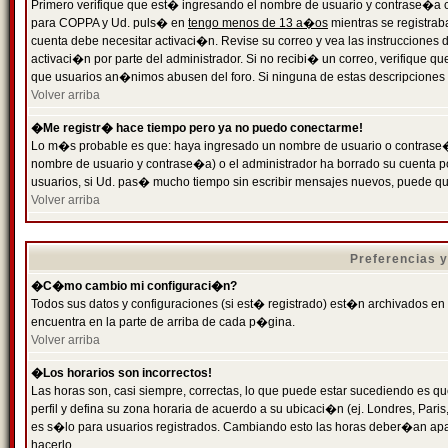
Primero verifique que est� ingresando el nombre de usuario y contrase�a cor
para COPPA y Ud. puls� en
tengo menos de 13 a�os
mientras se registrab
cuenta debe necesitar activaci�n. Revise su correo y vea las instrucciones d
activaci�n por parte del administrador. Si no recibi� un correo, verifique qu
que usuarios an�nimos abusen del foro. Si ninguna de estas descripciones c
Volver arriba
�Me registr� hace tiempo pero ya no puedo conectarme!
Lo m�s probable es que: haya ingresado un nombre de usuario o contrase�a
nombre de usuario y contrase�a) o el administrador ha borrado su cuenta p
usuarios, si Ud. pas� mucho tiempo sin escribir mensajes nuevos, puede qu
Volver arriba
Preferencias 
�C�mo cambio mi configuraci�n?
Todos sus datos y configuraciones (si est� registrado) est�n archivados en
encuentra en la parte de arriba de cada p�gina.
Volver arriba
�Los horarios son incorrectos!
Las horas son, casi siempre, correctas, lo que puede estar sucediendo es que
perfil y defina su zona horaria de acuerdo a su ubicaci�n (ej. Londres, Par
es s�lo para usuarios registrados. Cambiando esto las horas deber�an apar
hacerlo.