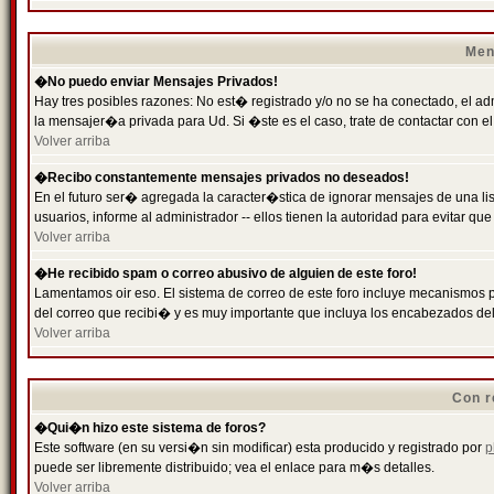
Men
�No puedo enviar Mensajes Privados!
Hay tres posibles razones: No est� registrado y/o no se ha conectado, el ad
la mensajer�a privada para Ud. Si �ste es el caso, trate de contactar con el
Volver arriba
�Recibo constantemente mensajes privados no deseados!
En el futuro ser� agregada la caracter�stica de ignorar mensajes de una l
usuarios, informe al administrador -- ellos tienen la autoridad para evitar 
Volver arriba
�He recibido spam o correo abusivo de alguien de este foro!
Lamentamos oir eso. El sistema de correo de este foro incluye mecanismos p
del correo que recibi� y es muy importante que incluya los encabezados de
Volver arriba
Con r
�Qui�n hizo este sistema de foros?
Este software (en su versi�n sin modificar) esta producido y registrado por
p
puede ser libremente distribuido; vea el enlace para m�s detalles.
Volver arriba