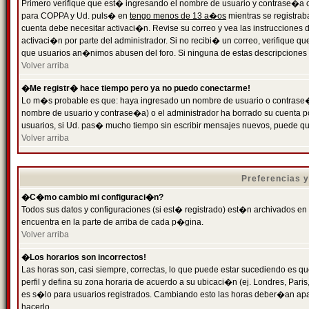
Primero verifique que est� ingresando el nombre de usuario y contrase�a cor
para COPPA y Ud. puls� en
tengo menos de 13 a�os
mientras se registrab
cuenta debe necesitar activaci�n. Revise su correo y vea las instrucciones d
activaci�n por parte del administrador. Si no recibi� un correo, verifique qu
que usuarios an�nimos abusen del foro. Si ninguna de estas descripciones c
Volver arriba
�Me registr� hace tiempo pero ya no puedo conectarme!
Lo m�s probable es que: haya ingresado un nombre de usuario o contrase�a
nombre de usuario y contrase�a) o el administrador ha borrado su cuenta p
usuarios, si Ud. pas� mucho tiempo sin escribir mensajes nuevos, puede qu
Volver arriba
Preferencias 
�C�mo cambio mi configuraci�n?
Todos sus datos y configuraciones (si est� registrado) est�n archivados en
encuentra en la parte de arriba de cada p�gina.
Volver arriba
�Los horarios son incorrectos!
Las horas son, casi siempre, correctas, lo que puede estar sucediendo es que
perfil y defina su zona horaria de acuerdo a su ubicaci�n (ej. Londres, Par
es s�lo para usuarios registrados. Cambiando esto las horas deber�an apar
hacerlo.