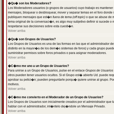
�Qu� son los Moderadores?
Los Moderadores usuarios (o grupos de usuarios) cuyo trabajo es mantener 
mensajes, bloquear o desbloquear, mover y separar temas en el foro donde
publiquen mensajes que est�n
fuera de tema (off topic)
o que se abuse de ma
tema original de la conversaci�n, es algo muy subjetivo definir si sucede 
respetarse sus decisiones sobre esta cuesti�n.
Volver arriba
�Qu� son Grupos de Usuarios?
Los Grupos de Usuarios es una de las formas en las que el administrador de
distinto en la mayor�a de los dem�s sistemas de foros) y cada grupo puede te
suministrar permisos sobre foros privados o para asignar moderadores.
Volver arriba
�C�mo me uno a un Grupo de Usuarios?
Para unirse a un Grupo de Usuarios, pulse en el enlace
Grupos de Usuarios
otros pueden tener usuarios ocultos. Si el Grupo est� abierto Ud. puede re
aprobar su petici�n; pueden preguntarle porqu� quiere unirse al grupo. Por
motivos.
Volver arriba
�C�mo me convierto en el Moderador de un Grupo de Usuarios?
Los Grupos de Usuarios son inicialmente creados por el administrador que
hablar con el administrador, int�ntelo dej�ndole un Mensaje Privado.
Volver arriba