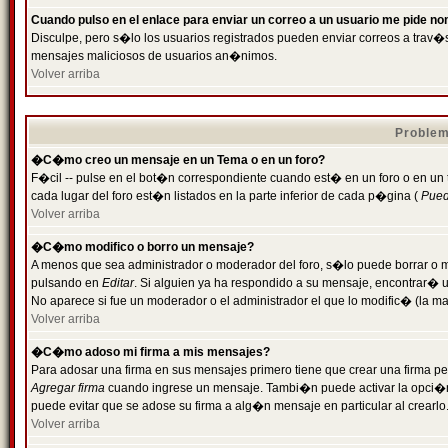
Cuando pulso en el enlace para enviar un correo a un usuario me pide n
Disculpe, pero s�lo los usuarios registrados pueden enviar correos a trav�s 
mensajes maliciosos de usuarios an�nimos.
Volver arriba
Problem
�C�mo creo un mensaje en un Tema o en un foro?
F�cil -- pulse en el bot�n correspondiente cuando est� en un foro o en un
cada lugar del foro est�n listados en la parte inferior de cada p�gina (
Puede
Volver arriba
�C�mo modifico o borro un mensaje?
A menos que sea administrador o moderador del foro, s�lo puede borrar o 
pulsando en
Editar
. Si alguien ya ha respondido a su mensaje, encontrar� 
No aparece si fue un moderador o el administrador el que lo modific� (la ma
Volver arriba
�C�mo adoso mi firma a mis mensajes?
Para adosar una firma en sus mensajes primero tiene que crear una firma pe
Agregar firma
cuando ingrese un mensaje. Tambi�n puede activar la opci�n 
puede evitar que se adose su firma a alg�n mensaje en particular al crearlo
Volver arriba