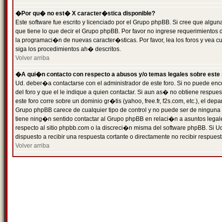
�Por qu� no est� X caracter�stica disponible?
Este software fue escrito y licenciado por el Grupo phpBB. Si cree que algun
que tiene lo que decir el Grupo phpBB. Por favor no ingrese requerimientos
la programaci�n de nuevas caracter�sticas. Por favor, lea los foros y vea c
siga los procedimientos ah� descritos.
Volver arriba
�A qui�n contacto con respecto a abusos y/o temas legales sobre este 
Ud. deber�a contactarse con el administrador de este foro. Si no puede enc
del foro y que el le indique a quien contactar. Si aun as� no obtiene resp
este foro corre sobre un dominio gr�tis (yahoo, free.fr, f2s.com, etc.), el d
Grupo phpBB carece de cualquier tipo de control y no puede ser de ninguna
tiene ning�n sentido contactar al Grupo phpBB en relaci�n a asuntos legal
respecto al sitio phpbb.com o la discreci�n misma del software phpBB. Si U
dispuesto a recibir una respuesta cortante o directamente no recibir respuest
Volver arriba