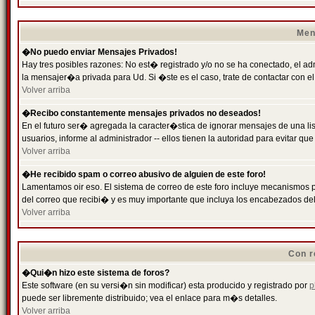
Men
�No puedo enviar Mensajes Privados!
Hay tres posibles razones: No est� registrado y/o no se ha conectado, el ad
la mensajer�a privada para Ud. Si �ste es el caso, trate de contactar con el
Volver arriba
�Recibo constantemente mensajes privados no deseados!
En el futuro ser� agregada la caracter�stica de ignorar mensajes de una l
usuarios, informe al administrador -- ellos tienen la autoridad para evitar 
Volver arriba
�He recibido spam o correo abusivo de alguien de este foro!
Lamentamos oir eso. El sistema de correo de este foro incluye mecanismos p
del correo que recibi� y es muy importante que incluya los encabezados de
Volver arriba
Con r
�Qui�n hizo este sistema de foros?
Este software (en su versi�n sin modificar) esta producido y registrado por
p
puede ser libremente distribuido; vea el enlace para m�s detalles.
Volver arriba