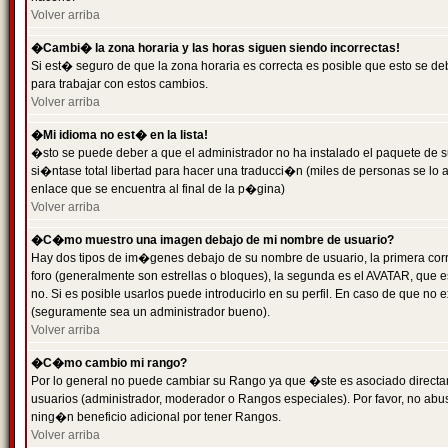
Volver arriba
�Cambi� la zona horaria y las horas siguen siendo incorrectas!
Si est� seguro de que la zona horaria es correcta es posible que esto se d
para trabajar con estos cambios.
Volver arriba
�Mi idioma no est� en la lista!
�sto se puede deber a que el administrador no ha instalado el paquete de s
si�ntase total libertad para hacer una traducci�n (miles de personas se lo
enlace que se encuentra al final de la p�gina)
Volver arriba
�C�mo muestro una imagen debajo de mi nombre de usuario?
Hay dos tipos de im�genes debajo de su nombre de usuario, la primera co
foro (generalmente son estrellas o bloques), la segunda es el AVATAR, que 
no. Si es posible usarlos puede introducirlo en su perfil. En caso de que no
(seguramente sea un administrador bueno).
Volver arriba
�C�mo cambio mi rango?
Por lo general no puede cambiar su Rango ya que �ste es asociado directame
usuarios (administrador, moderador o Rangos especiales). Por favor, no ab
ning�n beneficio adicional por tener Rangos.
Volver arriba