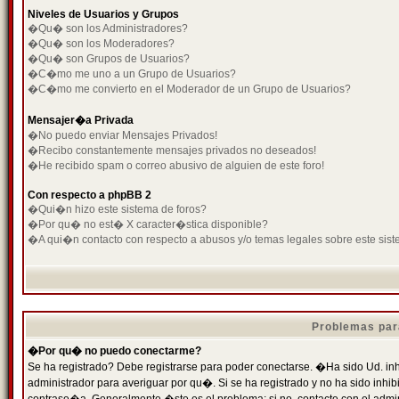
Niveles de Usuarios y Grupos
�Qu� son los Administradores?
�Qu� son los Moderadores?
�Qu� son Grupos de Usuarios?
�C�mo me uno a un Grupo de Usuarios?
�C�mo me convierto en el Moderador de un Grupo de Usuarios?
Mensajer�a Privada
�No puedo enviar Mensajes Privados!
�Recibo constantemente mensajes privados no deseados!
�He recibido spam o correo abusivo de alguien de este foro!
Con respecto a phpBB 2
�Qui�n hizo este sistema de foros?
�Por qu� no est� X caracter�stica disponible?
�A qui�n contacto con respecto a abusos y/o temas legales sobre este sist
Problemas par
�Por qu� no puedo conectarme?
Se ha registrado? Debe registrarse para poder conectarse. �Ha sido Ud. inh
administrador para averiguar por qu�. Si se ha registrado y no ha sido inh