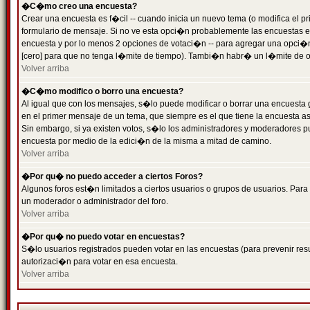
�C�mo creo una encuesta?
Crear una encuesta es f�cil -- cuando inicia un nuevo tema (o modifica el
formulario de mensaje. Si no ve esta opci�n probablemente las encuestas es
encuesta y por lo menos 2 opciones de votaci�n -- para agregar una opci�
[cero] para que no tenga l�mite de tiempo). Tambi�n habr� un l�mite de op
Volver arriba
�C�mo modifico o borro una encuesta?
Al igual que con los mensajes, s�lo puede modificar o borrar una encuesta 
en el primer mensaje de un tema, que siempre es el que tiene la encuesta as
Sin embargo, si ya existen votos, s�lo los administradores y moderadores pu
encuesta por medio de la edici�n de la misma a mitad de camino.
Volver arriba
�Por qu� no puedo acceder a ciertos Foros?
Algunos foros est�n limitados a ciertos usuarios o grupos de usuarios. Para 
un moderador o administrador del foro.
Volver arriba
�Por qu� no puedo votar en encuestas?
S�lo usuarios registrados pueden votar en las encuestas (para prevenir resu
autorizaci�n para votar en esa encuesta.
Volver arriba