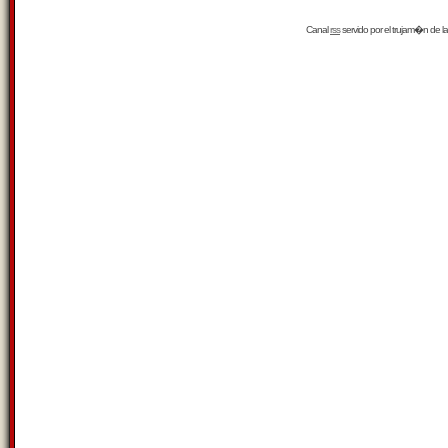
Canal
rss
servido por el
trujam�n
de la