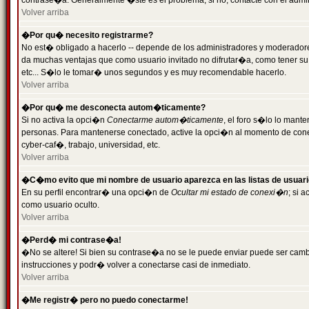
contrase�a. Generalmente �ste es el problema; si no, contacte con el admini
Volver arriba
�Por qu� necesito registrarme?
No est� obligado a hacerlo -- depende de los administradores y moderadores
da muchas ventajas que como usuario invitado no difrutar�a, como tener su
etc... S�lo le tomar� unos segundos y es muy recomendable hacerlo.
Volver arriba
�Por qu� me desconecta autom�ticamente?
Si no activa la opci�n
Conectarme autom�ticamente
, el foro s�lo lo mant
personas. Para mantenerse conectado, active la opci�n al momento de cone
cyber-caf�, trabajo, universidad, etc.
Volver arriba
�C�mo evito que mi nombre de usuario aparezca en las listas de usuar
En su perfil encontrar� una opci�n de
Ocultar mi estado de conexi�n
; si 
como usuario oculto.
Volver arriba
�Perd� mi contrase�a!
�No se altere! Si bien su contrase�a no se le puede enviar puede ser camb
instrucciones y podr� volver a conectarse casi de inmediato.
Volver arriba
�Me registr� pero no puedo conectarme!