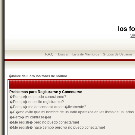
los f
w
F.A.Q.
Buscar
Lista de Miembros
Grupos de Usuarios
�ndice del Foro los foros de nódulo
Problemas para Registrarse y Conectarse
�Por qu� no puedo conectarme?
�Por qu� necesito registrarme?
�Por qu� me desconecta autom�ticamente?
�C�mo evito que mi nombre de usuario aparezca en las listas de usuarios
�Perd� mi contrase�a!
�Me registr� pero no puedo conectarme!
�Me registr� hace tiempo pero ya no puedo conectarme!