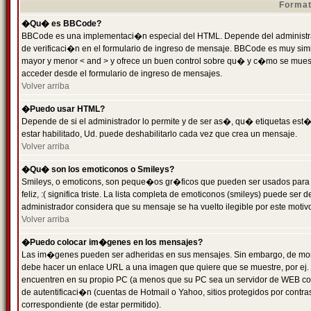
Format
�Qu� es BBCode?
BBCode es una implementaci�n especial del HTML. Depende del administrad
de verificaci�n en el formulario de ingreso de mensaje. BBCode es muy simila
mayor y menor < and > y ofrece un buen control sobre qu� y c�mo se mue
acceder desde el formulario de ingreso de mensajes.
Volver arriba
�Puedo usar HTML?
Depende de si el administrador lo permite y de ser as�, qu� etiquetas est�
estar habilitado, Ud. puede deshabilitarlo cada vez que crea un mensaje.
Volver arriba
�Qu� son los emoticonos o Smileys?
Smileys, o emoticons, son peque�os gr�ficos que pueden ser usados para 
feliz, :( significa triste. La lista completa de emoticonos (smileys) puede s
administrador considera que su mensaje se ha vuelto ilegible por este motivo
Volver arriba
�Puedo colocar im�genes en los mensajes?
Las im�genes pueden ser adheridas en sus mensajes. Sin embargo, de mome
debe hacer un enlace URL a una imagen que quiere que se muestre, por ej.
encuentren en su propio PC (a menos que su PC sea un servidor de WEB c
de autentificaci�n (cuentas de Hotmail o Yahoo, sitios protegidos por contr
correspondiente (de estar permitido).