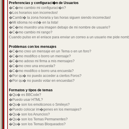
Preferencias y configuraci�n de Usuarios
�C�mo cambio mi configuraci�n?
�Los horarios son incorrectos!
�Cambi� la zona horaria y las horas siguen siendo incorrectas!
�Mi idioma no est� en la lista!
�C�mo muestro una imagen debajo de mi nombre de usuario?
�C�mo cambio mi rango?
Cuando pulso en el enlace para enviar un correo a un usuario me pide nom
Problemas con los mensajes
�C�mo creo un mensaje en un Tema o en un foro?
�C�mo modifico o borro un mensaje?
�C�mo adoso mi firma a mis mensajes?
�C�mo creo una encuesta?
�C�mo modifico o borro una encuesta?
�Por qu� no puedo acceder a ciertos Foros?
�Por qu� no puedo votar en encuestas?
Formatos y tipos de temas
�Qu� es BBCode?
�Puedo usar HTML?
�Qu� son los emoticonos o Smileys?
�Puedo colocar im�genes en los mensajes?
�Qu� son los Anuncios?
�Qu� son los Temas Permanentes?
�Qu� son los Temas Bloqueados?