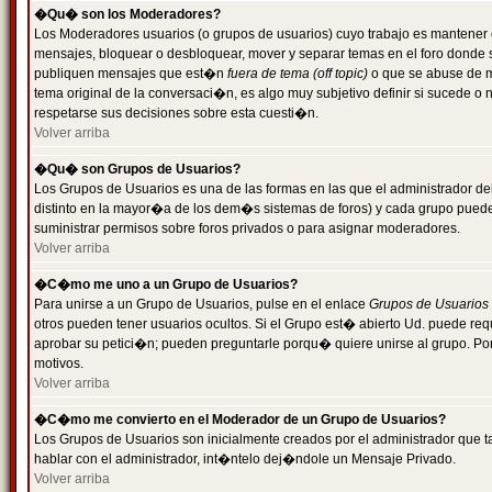
�Qu� son los Moderadores?
Los Moderadores usuarios (o grupos de usuarios) cuyo trabajo es mantener 
mensajes, bloquear o desbloquear, mover y separar temas en el foro donde
publiquen mensajes que est�n
fuera de tema (off topic)
o que se abuse de ma
tema original de la conversaci�n, es algo muy subjetivo definir si sucede 
respetarse sus decisiones sobre esta cuesti�n.
Volver arriba
�Qu� son Grupos de Usuarios?
Los Grupos de Usuarios es una de las formas en las que el administrador de
distinto en la mayor�a de los dem�s sistemas de foros) y cada grupo puede te
suministrar permisos sobre foros privados o para asignar moderadores.
Volver arriba
�C�mo me uno a un Grupo de Usuarios?
Para unirse a un Grupo de Usuarios, pulse en el enlace
Grupos de Usuarios
otros pueden tener usuarios ocultos. Si el Grupo est� abierto Ud. puede re
aprobar su petici�n; pueden preguntarle porqu� quiere unirse al grupo. Por
motivos.
Volver arriba
�C�mo me convierto en el Moderador de un Grupo de Usuarios?
Los Grupos de Usuarios son inicialmente creados por el administrador que
hablar con el administrador, int�ntelo dej�ndole un Mensaje Privado.
Volver arriba