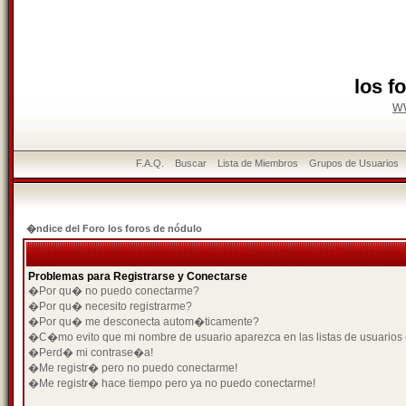
los f
w
F.A.Q.
Buscar
Lista de Miembros
Grupos de Usuarios
�ndice del Foro los foros de nódulo
Problemas para Registrarse y Conectarse
�Por qu� no puedo conectarme?
�Por qu� necesito registrarme?
�Por qu� me desconecta autom�ticamente?
�C�mo evito que mi nombre de usuario aparezca en las listas de usuarios
�Perd� mi contrase�a!
�Me registr� pero no puedo conectarme!
�Me registr� hace tiempo pero ya no puedo conectarme!