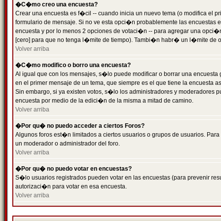
�C�mo creo una encuesta?
Crear una encuesta es f�cil -- cuando inicia un nuevo tema (o modifica el
formulario de mensaje. Si no ve esta opci�n probablemente las encuestas es
encuesta y por lo menos 2 opciones de votaci�n -- para agregar una opci�
[cero] para que no tenga l�mite de tiempo). Tambi�n habr� un l�mite de op
Volver arriba
�C�mo modifico o borro una encuesta?
Al igual que con los mensajes, s�lo puede modificar o borrar una encuesta 
en el primer mensaje de un tema, que siempre es el que tiene la encuesta as
Sin embargo, si ya existen votos, s�lo los administradores y moderadores pu
encuesta por medio de la edici�n de la misma a mitad de camino.
Volver arriba
�Por qu� no puedo acceder a ciertos Foros?
Algunos foros est�n limitados a ciertos usuarios o grupos de usuarios. Para 
un moderador o administrador del foro.
Volver arriba
�Por qu� no puedo votar en encuestas?
S�lo usuarios registrados pueden votar en las encuestas (para prevenir resu
autorizaci�n para votar en esa encuesta.
Volver arriba