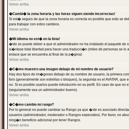
Volver arriba
�Cambi� la zona horaria y las horas siguen siendo incorrectas!
Si est� seguro de que la zona horaria es correcta es posible que esto se d
para trabajar con estos cambios.
Volver arriba
�Mi idioma no est� en la lista!
�sto se puede deber a que el administrador no ha instalado el paquete de s
si�ntase total libertad para hacer una traducci�n (miles de personas se lo
enlace que se encuentra al final de la p�gina)
Volver arriba
�C�mo muestro una imagen debajo de mi nombre de usuario?
Hay dos tipos de im�genes debajo de su nombre de usuario, la primera co
foro (generalmente son estrellas o bloques), la segunda es el AVATAR, que 
no. Si es posible usarlos puede introducirlo en su perfil. En caso de que no
(seguramente sea un administrador bueno).
Volver arriba
�C�mo cambio mi rango?
Por lo general no puede cambiar su Rango ya que �ste es asociado directame
usuarios (administrador, moderador o Rangos especiales). Por favor, no ab
ning�n beneficio adicional por tener Rangos.
Volver arriba