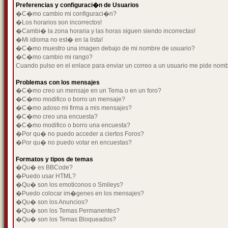
Preferencias y configuraci�n de Usuarios
�C�mo cambio mi configuraci�n?
�Los horarios son incorrectos!
�Cambi� la zona horaria y las horas siguen siendo incorrectas!
�Mi idioma no est� en la lista!
�C�mo muestro una imagen debajo de mi nombre de usuario?
�C�mo cambio mi rango?
Cuando pulso en el enlace para enviar un correo a un usuario me pide nom
Problemas con los mensajes
�C�mo creo un mensaje en un Tema o en un foro?
�C�mo modifico o borro un mensaje?
�C�mo adoso mi firma a mis mensajes?
�C�mo creo una encuesta?
�C�mo modifico o borro una encuesta?
�Por qu� no puedo acceder a ciertos Foros?
�Por qu� no puedo votar en encuestas?
Formatos y tipos de temas
�Qu� es BBCode?
�Puedo usar HTML?
�Qu� son los emoticonos o Smileys?
�Puedo colocar im�genes en los mensajes?
�Qu� son los Anuncios?
�Qu� son los Temas Permanentes?
�Qu� son los Temas Bloqueados?