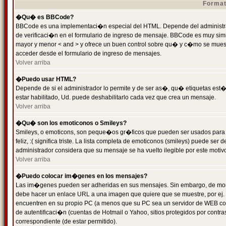
Format
�Qu� es BBCode?
BBCode es una implementaci�n especial del HTML. Depende del administrad
de verificaci�n en el formulario de ingreso de mensaje. BBCode es muy simila
mayor y menor < and > y ofrece un buen control sobre qu� y c�mo se mue
acceder desde el formulario de ingreso de mensajes.
Volver arriba
�Puedo usar HTML?
Depende de si el administrador lo permite y de ser as�, qu� etiquetas est�
estar habilitado, Ud. puede deshabilitarlo cada vez que crea un mensaje.
Volver arriba
�Qu� son los emoticonos o Smileys?
Smileys, o emoticons, son peque�os gr�ficos que pueden ser usados para 
feliz, :( significa triste. La lista completa de emoticonos (smileys) puede s
administrador considera que su mensaje se ha vuelto ilegible por este motivo
Volver arriba
�Puedo colocar im�genes en los mensajes?
Las im�genes pueden ser adheridas en sus mensajes. Sin embargo, de mome
debe hacer un enlace URL a una imagen que quiere que se muestre, por ej.
encuentren en su propio PC (a menos que su PC sea un servidor de WEB c
de autentificaci�n (cuentas de Hotmail o Yahoo, sitios protegidos por contr
correspondiente (de estar permitido).