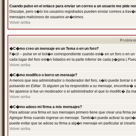
Cuando pulso en el enlace para enviar un correo a un usuario me pide n
Disculpe, pero s�lo los usuarios registrados pueden enviar correos a trav�s 
mensajes maliciosos de usuarios an�nimos.
Volver arriba
Problem
�C�mo creo un mensaje en un Tema o en un foro?
F�cil -- pulse en el bot�n correspondiente cuando est� en un foro o en un
cada lugar del foro est�n listados en la parte inferior de cada p�gina (
Puede
Volver arriba
�C�mo modifico o borro un mensaje?
A menos que sea administrador o moderador del foro, s�lo puede borrar o 
pulsando en
Editar
. Si alguien ya ha respondido a su mensaje, encontrar� 
No aparece si fue un moderador o el administrador el que lo modific� (la ma
Volver arriba
�C�mo adoso mi firma a mis mensajes?
Para adosar una firma en sus mensajes primero tiene que crear una firma pe
Agregar firma
cuando ingrese un mensaje. Tambi�n puede activar la opci�n 
puede evitar que se adose su firma a alg�n mensaje en particular al crearlo
Volver arriba