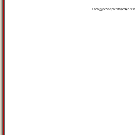
Canal
rss
servido por el
trujam�n
de la