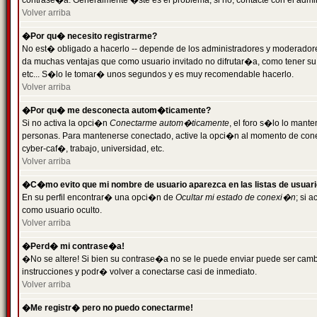
contrase�a. Generalmente �ste es el problema; si no, contacte con el admini
Volver arriba
�Por qu� necesito registrarme?
No est� obligado a hacerlo -- depende de los administradores y moderadores
da muchas ventajas que como usuario invitado no difrutar�a, como tener su
etc... S�lo le tomar� unos segundos y es muy recomendable hacerlo.
Volver arriba
�Por qu� me desconecta autom�ticamente?
Si no activa la opci�n
Conectarme autom�ticamente
, el foro s�lo lo mant
personas. Para mantenerse conectado, active la opci�n al momento de cone
cyber-caf�, trabajo, universidad, etc.
Volver arriba
�C�mo evito que mi nombre de usuario aparezca en las listas de usuar
En su perfil encontrar� una opci�n de
Ocultar mi estado de conexi�n
; si 
como usuario oculto.
Volver arriba
�Perd� mi contrase�a!
�No se altere! Si bien su contrase�a no se le puede enviar puede ser camb
instrucciones y podr� volver a conectarse casi de inmediato.
Volver arriba
�Me registr� pero no puedo conectarme!