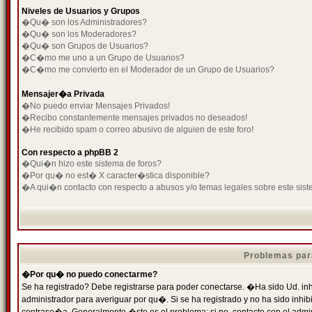
Niveles de Usuarios y Grupos
�Qu� son los Administradores?
�Qu� son los Moderadores?
�Qu� son Grupos de Usuarios?
�C�mo me uno a un Grupo de Usuarios?
�C�mo me convierto en el Moderador de un Grupo de Usuarios?
Mensajer�a Privada
�No puedo enviar Mensajes Privados!
�Recibo constantemente mensajes privados no deseados!
�He recibido spam o correo abusivo de alguien de este foro!
Con respecto a phpBB 2
�Qui�n hizo este sistema de foros?
�Por qu� no est� X caracter�stica disponible?
�A qui�n contacto con respecto a abusos y/o temas legales sobre este sist
Problemas par
�Por qu� no puedo conectarme?
Se ha registrado? Debe registrarse para poder conectarse. �Ha sido Ud. inh
administrador para averiguar por qu�. Si se ha registrado y no ha sido inh