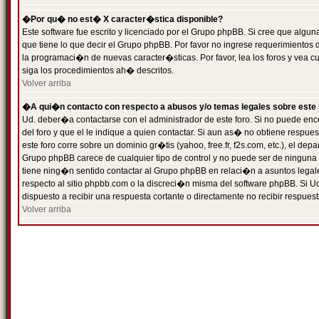
�Por qu� no est� X caracter�stica disponible?
Este software fue escrito y licenciado por el Grupo phpBB. Si cree que algun
que tiene lo que decir el Grupo phpBB. Por favor no ingrese requerimientos
la programaci�n de nuevas caracter�sticas. Por favor, lea los foros y vea c
siga los procedimientos ah� descritos.
Volver arriba
�A qui�n contacto con respecto a abusos y/o temas legales sobre este 
Ud. deber�a contactarse con el administrador de este foro. Si no puede enc
del foro y que el le indique a quien contactar. Si aun as� no obtiene resp
este foro corre sobre un dominio gr�tis (yahoo, free.fr, f2s.com, etc.), el d
Grupo phpBB carece de cualquier tipo de control y no puede ser de ninguna
tiene ning�n sentido contactar al Grupo phpBB en relaci�n a asuntos legal
respecto al sitio phpbb.com o la discreci�n misma del software phpBB. Si U
dispuesto a recibir una respuesta cortante o directamente no recibir respuest
Volver arriba