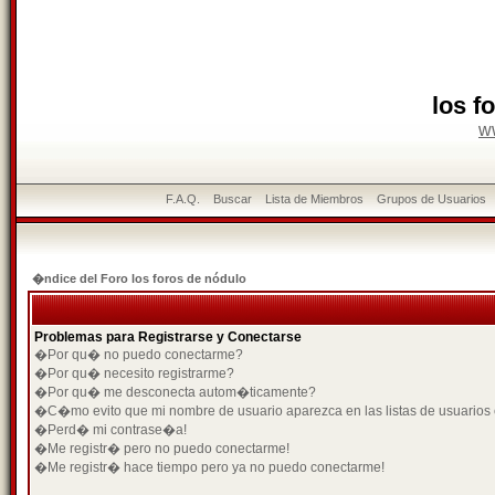
los f
w
F.A.Q.
Buscar
Lista de Miembros
Grupos de Usuarios
�ndice del Foro los foros de nódulo
Problemas para Registrarse y Conectarse
�Por qu� no puedo conectarme?
�Por qu� necesito registrarme?
�Por qu� me desconecta autom�ticamente?
�C�mo evito que mi nombre de usuario aparezca en las listas de usuarios
�Perd� mi contrase�a!
�Me registr� pero no puedo conectarme!
�Me registr� hace tiempo pero ya no puedo conectarme!