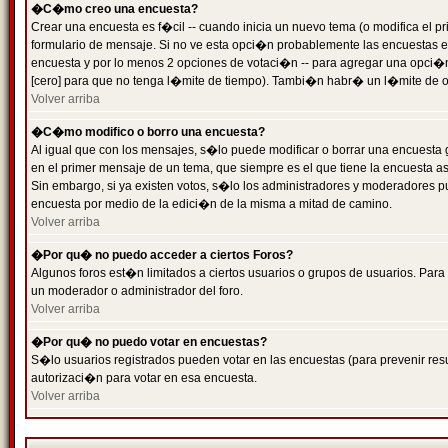
�C�mo creo una encuesta?
Crear una encuesta es f�cil -- cuando inicia un nuevo tema (o modifica el
formulario de mensaje. Si no ve esta opci�n probablemente las encuestas es
encuesta y por lo menos 2 opciones de votaci�n -- para agregar una opci�
[cero] para que no tenga l�mite de tiempo). Tambi�n habr� un l�mite de op
Volver arriba
�C�mo modifico o borro una encuesta?
Al igual que con los mensajes, s�lo puede modificar o borrar una encuesta 
en el primer mensaje de un tema, que siempre es el que tiene la encuesta as
Sin embargo, si ya existen votos, s�lo los administradores y moderadores pu
encuesta por medio de la edici�n de la misma a mitad de camino.
Volver arriba
�Por qu� no puedo acceder a ciertos Foros?
Algunos foros est�n limitados a ciertos usuarios o grupos de usuarios. Para 
un moderador o administrador del foro.
Volver arriba
�Por qu� no puedo votar en encuestas?
S�lo usuarios registrados pueden votar en las encuestas (para prevenir resu
autorizaci�n para votar en esa encuesta.
Volver arriba