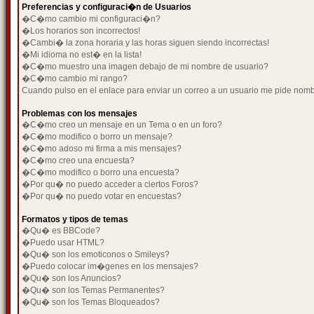
Preferencias y configuraci�n de Usuarios
�C�mo cambio mi configuraci�n?
�Los horarios son incorrectos!
�Cambi� la zona horaria y las horas siguen siendo incorrectas!
�Mi idioma no est� en la lista!
�C�mo muestro una imagen debajo de mi nombre de usuario?
�C�mo cambio mi rango?
Cuando pulso en el enlace para enviar un correo a un usuario me pide nom
Problemas con los mensajes
�C�mo creo un mensaje en un Tema o en un foro?
�C�mo modifico o borro un mensaje?
�C�mo adoso mi firma a mis mensajes?
�C�mo creo una encuesta?
�C�mo modifico o borro una encuesta?
�Por qu� no puedo acceder a ciertos Foros?
�Por qu� no puedo votar en encuestas?
Formatos y tipos de temas
�Qu� es BBCode?
�Puedo usar HTML?
�Qu� son los emoticonos o Smileys?
�Puedo colocar im�genes en los mensajes?
�Qu� son los Anuncios?
�Qu� son los Temas Permanentes?
�Qu� son los Temas Bloqueados?