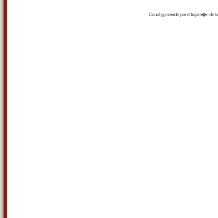
Canal
rss
servido por el
trujam�n
de la