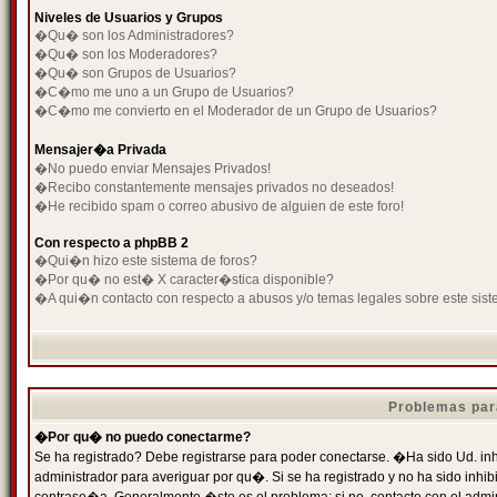
Niveles de Usuarios y Grupos
�Qu� son los Administradores?
�Qu� son los Moderadores?
�Qu� son Grupos de Usuarios?
�C�mo me uno a un Grupo de Usuarios?
�C�mo me convierto en el Moderador de un Grupo de Usuarios?
Mensajer�a Privada
�No puedo enviar Mensajes Privados!
�Recibo constantemente mensajes privados no deseados!
�He recibido spam o correo abusivo de alguien de este foro!
Con respecto a phpBB 2
�Qui�n hizo este sistema de foros?
�Por qu� no est� X caracter�stica disponible?
�A qui�n contacto con respecto a abusos y/o temas legales sobre este sist
Problemas par
�Por qu� no puedo conectarme?
Se ha registrado? Debe registrarse para poder conectarse. �Ha sido Ud. inh
administrador para averiguar por qu�. Si se ha registrado y no ha sido inh