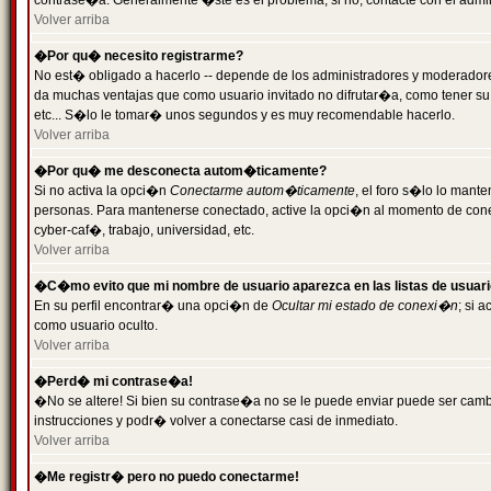
contrase�a. Generalmente �ste es el problema; si no, contacte con el admini
Volver arriba
�Por qu� necesito registrarme?
No est� obligado a hacerlo -- depende de los administradores y moderadores
da muchas ventajas que como usuario invitado no difrutar�a, como tener su
etc... S�lo le tomar� unos segundos y es muy recomendable hacerlo.
Volver arriba
�Por qu� me desconecta autom�ticamente?
Si no activa la opci�n
Conectarme autom�ticamente
, el foro s�lo lo mant
personas. Para mantenerse conectado, active la opci�n al momento de cone
cyber-caf�, trabajo, universidad, etc.
Volver arriba
�C�mo evito que mi nombre de usuario aparezca en las listas de usuar
En su perfil encontrar� una opci�n de
Ocultar mi estado de conexi�n
; si 
como usuario oculto.
Volver arriba
�Perd� mi contrase�a!
�No se altere! Si bien su contrase�a no se le puede enviar puede ser camb
instrucciones y podr� volver a conectarse casi de inmediato.
Volver arriba
�Me registr� pero no puedo conectarme!