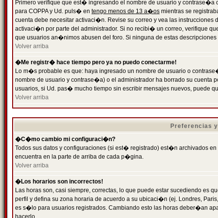
Primero verifique que est� ingresando el nombre de usuario y contrase�a cor
para COPPA y Ud. puls� en
tengo menos de 13 a�os
mientras se registrab
cuenta debe necesitar activaci�n. Revise su correo y vea las instrucciones d
activaci�n por parte del administrador. Si no recibi� un correo, verifique qu
que usuarios an�nimos abusen del foro. Si ninguna de estas descripciones c
Volver arriba
�Me registr� hace tiempo pero ya no puedo conectarme!
Lo m�s probable es que: haya ingresado un nombre de usuario o contrase�a
nombre de usuario y contrase�a) o el administrador ha borrado su cuenta p
usuarios, si Ud. pas� mucho tiempo sin escribir mensajes nuevos, puede qu
Volver arriba
Preferencias 
�C�mo cambio mi configuraci�n?
Todos sus datos y configuraciones (si est� registrado) est�n archivados en
encuentra en la parte de arriba de cada p�gina.
Volver arriba
�Los horarios son incorrectos!
Las horas son, casi siempre, correctas, lo que puede estar sucediendo es que
perfil y defina su zona horaria de acuerdo a su ubicaci�n (ej. Londres, Par
es s�lo para usuarios registrados. Cambiando esto las horas deber�an apar
hacerlo.