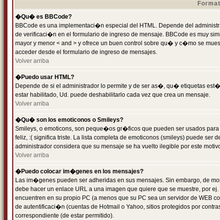
Format
�Qu� es BBCode?
BBCode es una implementaci�n especial del HTML. Depende del administrad
de verificaci�n en el formulario de ingreso de mensaje. BBCode es muy simila
mayor y menor < and > y ofrece un buen control sobre qu� y c�mo se mue
acceder desde el formulario de ingreso de mensajes.
Volver arriba
�Puedo usar HTML?
Depende de si el administrador lo permite y de ser as�, qu� etiquetas est�
estar habilitado, Ud. puede deshabilitarlo cada vez que crea un mensaje.
Volver arriba
�Qu� son los emoticonos o Smileys?
Smileys, o emoticons, son peque�os gr�ficos que pueden ser usados para 
feliz, :( significa triste. La lista completa de emoticonos (smileys) puede s
administrador considera que su mensaje se ha vuelto ilegible por este motivo
Volver arriba
�Puedo colocar im�genes en los mensajes?
Las im�genes pueden ser adheridas en sus mensajes. Sin embargo, de mome
debe hacer un enlace URL a una imagen que quiere que se muestre, por ej.
encuentren en su propio PC (a menos que su PC sea un servidor de WEB c
de autentificaci�n (cuentas de Hotmail o Yahoo, sitios protegidos por contr
correspondiente (de estar permitido).