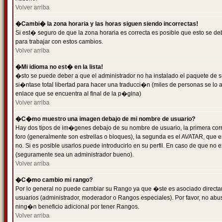
Volver arriba
�Cambi� la zona horaria y las horas siguen siendo incorrectas!
Si est� seguro de que la zona horaria es correcta es posible que esto se d
para trabajar con estos cambios.
Volver arriba
�Mi idioma no est� en la lista!
�sto se puede deber a que el administrador no ha instalado el paquete de s
si�ntase total libertad para hacer una traducci�n (miles de personas se lo
enlace que se encuentra al final de la p�gina)
Volver arriba
�C�mo muestro una imagen debajo de mi nombre de usuario?
Hay dos tipos de im�genes debajo de su nombre de usuario, la primera co
foro (generalmente son estrellas o bloques), la segunda es el AVATAR, que 
no. Si es posible usarlos puede introducirlo en su perfil. En caso de que no
(seguramente sea un administrador bueno).
Volver arriba
�C�mo cambio mi rango?
Por lo general no puede cambiar su Rango ya que �ste es asociado directame
usuarios (administrador, moderador o Rangos especiales). Por favor, no ab
ning�n beneficio adicional por tener Rangos.
Volver arriba