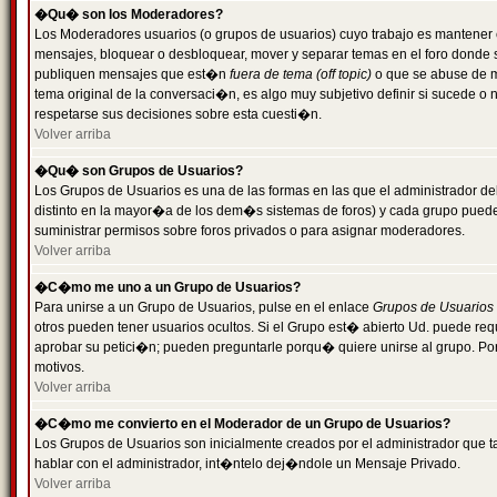
�Qu� son los Moderadores?
Los Moderadores usuarios (o grupos de usuarios) cuyo trabajo es mantener 
mensajes, bloquear o desbloquear, mover y separar temas en el foro donde
publiquen mensajes que est�n
fuera de tema (off topic)
o que se abuse de ma
tema original de la conversaci�n, es algo muy subjetivo definir si sucede 
respetarse sus decisiones sobre esta cuesti�n.
Volver arriba
�Qu� son Grupos de Usuarios?
Los Grupos de Usuarios es una de las formas en las que el administrador de
distinto en la mayor�a de los dem�s sistemas de foros) y cada grupo puede te
suministrar permisos sobre foros privados o para asignar moderadores.
Volver arriba
�C�mo me uno a un Grupo de Usuarios?
Para unirse a un Grupo de Usuarios, pulse en el enlace
Grupos de Usuarios
otros pueden tener usuarios ocultos. Si el Grupo est� abierto Ud. puede re
aprobar su petici�n; pueden preguntarle porqu� quiere unirse al grupo. Por
motivos.
Volver arriba
�C�mo me convierto en el Moderador de un Grupo de Usuarios?
Los Grupos de Usuarios son inicialmente creados por el administrador que
hablar con el administrador, int�ntelo dej�ndole un Mensaje Privado.
Volver arriba