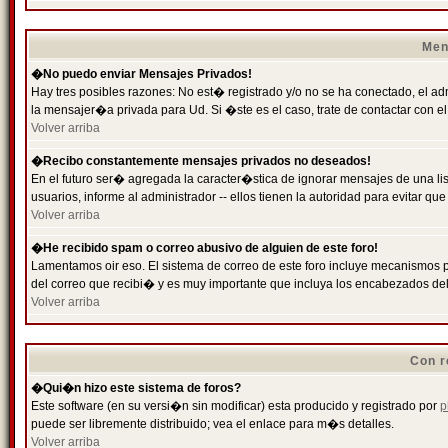
Men
�No puedo enviar Mensajes Privados!
Hay tres posibles razones: No est� registrado y/o no se ha conectado, el ad
la mensajer�a privada para Ud. Si �ste es el caso, trate de contactar con el
Volver arriba
�Recibo constantemente mensajes privados no deseados!
En el futuro ser� agregada la caracter�stica de ignorar mensajes de una l
usuarios, informe al administrador -- ellos tienen la autoridad para evitar 
Volver arriba
�He recibido spam o correo abusivo de alguien de este foro!
Lamentamos oir eso. El sistema de correo de este foro incluye mecanismos p
del correo que recibi� y es muy importante que incluya los encabezados de
Volver arriba
Con r
�Qui�n hizo este sistema de foros?
Este software (en su versi�n sin modificar) esta producido y registrado por
p
puede ser libremente distribuido; vea el enlace para m�s detalles.
Volver arriba