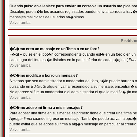
Cuando pulso en el enlace para enviar un correo a un usuario me pide n
Disculpe, pero s�lo los usuarios registrados pueden enviar correos a trav�s 
mensajes maliciosos de usuarios an�nimos.
Volver arriba
Problem
�C�mo creo un mensaje en un Tema o en un foro?
F�cil -- pulse en el bot�n correspondiente cuando est� en un foro o en un
cada lugar del foro est�n listados en la parte inferior de cada p�gina (
Puede
Volver arriba
�C�mo modifico o borro un mensaje?
A menos que sea administrador o moderador del foro, s�lo puede borrar o 
pulsando en
Editar
. Si alguien ya ha respondido a su mensaje, encontrar� 
No aparece si fue un moderador o el administrador el que lo modific� (la ma
Volver arriba
�C�mo adoso mi firma a mis mensajes?
Para adosar una firma en sus mensajes primero tiene que crear una firma pe
Agregar firma
cuando ingrese un mensaje. Tambi�n puede activar la opci�n 
puede evitar que se adose su firma a alg�n mensaje en particular al crearlo
Volver arriba