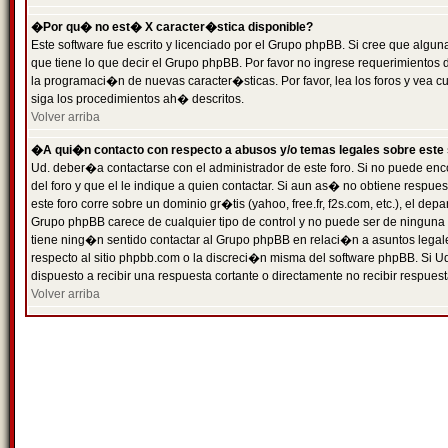
�Por qu� no est� X caracter�stica disponible?
Este software fue escrito y licenciado por el Grupo phpBB. Si cree que algun
que tiene lo que decir el Grupo phpBB. Por favor no ingrese requerimientos
la programaci�n de nuevas caracter�sticas. Por favor, lea los foros y vea c
siga los procedimientos ah� descritos.
Volver arriba
�A qui�n contacto con respecto a abusos y/o temas legales sobre este 
Ud. deber�a contactarse con el administrador de este foro. Si no puede enc
del foro y que el le indique a quien contactar. Si aun as� no obtiene resp
este foro corre sobre un dominio gr�tis (yahoo, free.fr, f2s.com, etc.), el d
Grupo phpBB carece de cualquier tipo de control y no puede ser de ninguna
tiene ning�n sentido contactar al Grupo phpBB en relaci�n a asuntos legal
respecto al sitio phpbb.com o la discreci�n misma del software phpBB. Si U
dispuesto a recibir una respuesta cortante o directamente no recibir respuest
Volver arriba