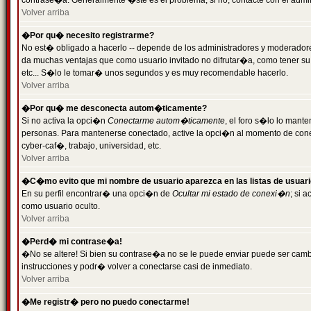
contrase�a. Generalmente �ste es el problema; si no, contacte con el admini
Volver arriba
�Por qu� necesito registrarme?
No est� obligado a hacerlo -- depende de los administradores y moderadores
da muchas ventajas que como usuario invitado no difrutar�a, como tener su
etc... S�lo le tomar� unos segundos y es muy recomendable hacerlo.
Volver arriba
�Por qu� me desconecta autom�ticamente?
Si no activa la opci�n
Conectarme autom�ticamente
, el foro s�lo lo mant
personas. Para mantenerse conectado, active la opci�n al momento de cone
cyber-caf�, trabajo, universidad, etc.
Volver arriba
�C�mo evito que mi nombre de usuario aparezca en las listas de usuar
En su perfil encontrar� una opci�n de
Ocultar mi estado de conexi�n
; si 
como usuario oculto.
Volver arriba
�Perd� mi contrase�a!
�No se altere! Si bien su contrase�a no se le puede enviar puede ser camb
instrucciones y podr� volver a conectarse casi de inmediato.
Volver arriba
�Me registr� pero no puedo conectarme!