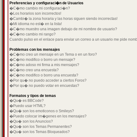
Preferencias y configuraci�n de Usuarios
�C�mo cambio mi configuraci�n?
�Los horarios son incorrectos!
�Cambi� la zona horaria y las horas siguen siendo incorrectas!
�Mi idioma no est� en la lista!
�C�mo muestro una imagen debajo de mi nombre de usuario?
�C�mo cambio mi rango?
Cuando pulso en el enlace para enviar un correo a un usuario me pide nom
Problemas con los mensajes
�C�mo creo un mensaje en un Tema o en un foro?
�C�mo modifico o borro un mensaje?
�C�mo adoso mi firma a mis mensajes?
�C�mo creo una encuesta?
�C�mo modifico o borro una encuesta?
�Por qu� no puedo acceder a ciertos Foros?
�Por qu� no puedo votar en encuestas?
Formatos y tipos de temas
�Qu� es BBCode?
�Puedo usar HTML?
�Qu� son los emoticonos o Smileys?
�Puedo colocar im�genes en los mensajes?
�Qu� son los Anuncios?
�Qu� son los Temas Permanentes?
�Qu� son los Temas Bloqueados?