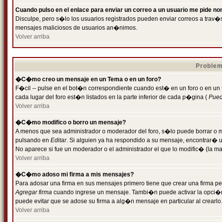
Cuando pulso en el enlace para enviar un correo a un usuario me pide n
Disculpe, pero s�lo los usuarios registrados pueden enviar correos a trav�s 
mensajes maliciosos de usuarios an�nimos.
Volver arriba
Problem
�C�mo creo un mensaje en un Tema o en un foro?
F�cil -- pulse en el bot�n correspondiente cuando est� en un foro o en un
cada lugar del foro est�n listados en la parte inferior de cada p�gina (
Puede
Volver arriba
�C�mo modifico o borro un mensaje?
A menos que sea administrador o moderador del foro, s�lo puede borrar o 
pulsando en
Editar
. Si alguien ya ha respondido a su mensaje, encontrar� 
No aparece si fue un moderador o el administrador el que lo modific� (la ma
Volver arriba
�C�mo adoso mi firma a mis mensajes?
Para adosar una firma en sus mensajes primero tiene que crear una firma pe
Agregar firma
cuando ingrese un mensaje. Tambi�n puede activar la opci�n 
puede evitar que se adose su firma a alg�n mensaje en particular al crearlo
Volver arriba