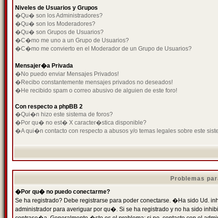
Niveles de Usuarios y Grupos
�Qu� son los Administradores?
�Qu� son los Moderadores?
�Qu� son Grupos de Usuarios?
�C�mo me uno a un Grupo de Usuarios?
�C�mo me convierto en el Moderador de un Grupo de Usuarios?
Mensajer�a Privada
�No puedo enviar Mensajes Privados!
�Recibo constantemente mensajes privados no deseados!
�He recibido spam o correo abusivo de alguien de este foro!
Con respecto a phpBB 2
�Qui�n hizo este sistema de foros?
�Por qu� no est� X caracter�stica disponible?
�A qui�n contacto con respecto a abusos y/o temas legales sobre este sist
Problemas par
�Por qu� no puedo conectarme?
Se ha registrado? Debe registrarse para poder conectarse. �Ha sido Ud. inh
administrador para averiguar por qu�. Si se ha registrado y no ha sido inh