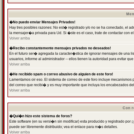
Men
�No puedo enviar Mensajes Privados!
Hay tres posibles razones: No est� registrado y/o no se ha conectado, el ad
la mensajer�a privada para Ud. Si �ste es el caso, trate de contactar con el
Volver arriba
�Recibo constantemente mensajes privados no deseados!
En el futuro ser� agregada la caracter�stica de ignorar mensajes de una l
usuarios, informe al administrador -- ellos tienen la autoridad para evitar 
Volver arriba
�He recibido spam o correo abusivo de alguien de este foro!
Lamentamos oir eso. El sistema de correo de este foro incluye mecanismos p
del correo que recibi� y es muy importante que incluya los encabezados de
Volver arriba
Con r
�Qui�n hizo este sistema de foros?
Este software (en su versi�n sin modificar) esta producido y registrado por
p
puede ser libremente distribuido; vea el enlace para m�s detalles.
Volver arriba