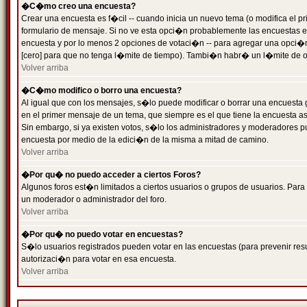
�C�mo creo una encuesta?
Crear una encuesta es f�cil -- cuando inicia un nuevo tema (o modifica el
formulario de mensaje. Si no ve esta opci�n probablemente las encuestas es
encuesta y por lo menos 2 opciones de votaci�n -- para agregar una opci�
[cero] para que no tenga l�mite de tiempo). Tambi�n habr� un l�mite de op
Volver arriba
�C�mo modifico o borro una encuesta?
Al igual que con los mensajes, s�lo puede modificar o borrar una encuesta 
en el primer mensaje de un tema, que siempre es el que tiene la encuesta as
Sin embargo, si ya existen votos, s�lo los administradores y moderadores pu
encuesta por medio de la edici�n de la misma a mitad de camino.
Volver arriba
�Por qu� no puedo acceder a ciertos Foros?
Algunos foros est�n limitados a ciertos usuarios o grupos de usuarios. Para 
un moderador o administrador del foro.
Volver arriba
�Por qu� no puedo votar en encuestas?
S�lo usuarios registrados pueden votar en las encuestas (para prevenir resu
autorizaci�n para votar en esa encuesta.
Volver arriba