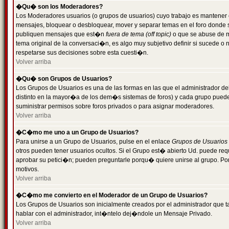
�Qu� son los Moderadores?
Los Moderadores usuarios (o grupos de usuarios) cuyo trabajo es mantener 
mensajes, bloquear o desbloquear, mover y separar temas en el foro donde
publiquen mensajes que est�n
fuera de tema (off topic)
o que se abuse de ma
tema original de la conversaci�n, es algo muy subjetivo definir si sucede 
respetarse sus decisiones sobre esta cuesti�n.
Volver arriba
�Qu� son Grupos de Usuarios?
Los Grupos de Usuarios es una de las formas en las que el administrador de
distinto en la mayor�a de los dem�s sistemas de foros) y cada grupo puede te
suministrar permisos sobre foros privados o para asignar moderadores.
Volver arriba
�C�mo me uno a un Grupo de Usuarios?
Para unirse a un Grupo de Usuarios, pulse en el enlace
Grupos de Usuarios
otros pueden tener usuarios ocultos. Si el Grupo est� abierto Ud. puede re
aprobar su petici�n; pueden preguntarle porqu� quiere unirse al grupo. Por
motivos.
Volver arriba
�C�mo me convierto en el Moderador de un Grupo de Usuarios?
Los Grupos de Usuarios son inicialmente creados por el administrador que
hablar con el administrador, int�ntelo dej�ndole un Mensaje Privado.
Volver arriba