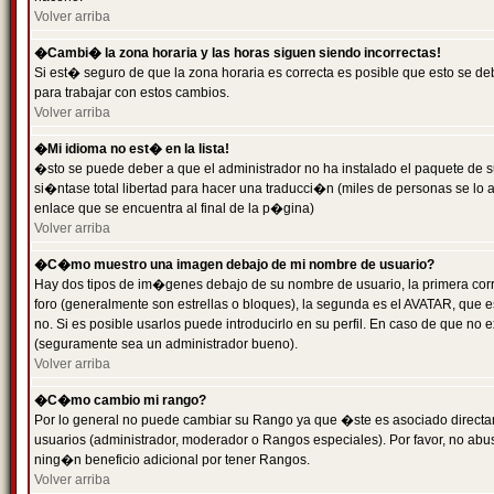
Volver arriba
�Cambi� la zona horaria y las horas siguen siendo incorrectas!
Si est� seguro de que la zona horaria es correcta es posible que esto se d
para trabajar con estos cambios.
Volver arriba
�Mi idioma no est� en la lista!
�sto se puede deber a que el administrador no ha instalado el paquete de s
si�ntase total libertad para hacer una traducci�n (miles de personas se lo
enlace que se encuentra al final de la p�gina)
Volver arriba
�C�mo muestro una imagen debajo de mi nombre de usuario?
Hay dos tipos de im�genes debajo de su nombre de usuario, la primera co
foro (generalmente son estrellas o bloques), la segunda es el AVATAR, que 
no. Si es posible usarlos puede introducirlo en su perfil. En caso de que no
(seguramente sea un administrador bueno).
Volver arriba
�C�mo cambio mi rango?
Por lo general no puede cambiar su Rango ya que �ste es asociado directame
usuarios (administrador, moderador o Rangos especiales). Por favor, no ab
ning�n beneficio adicional por tener Rangos.
Volver arriba