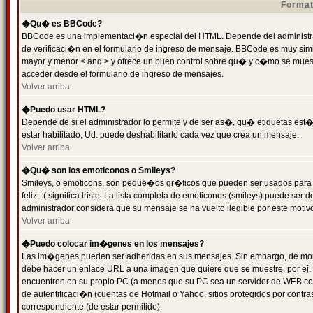
Format
�Qu� es BBCode?
BBCode es una implementaci�n especial del HTML. Depende del administrad
de verificaci�n en el formulario de ingreso de mensaje. BBCode es muy simila
mayor y menor < and > y ofrece un buen control sobre qu� y c�mo se mue
acceder desde el formulario de ingreso de mensajes.
Volver arriba
�Puedo usar HTML?
Depende de si el administrador lo permite y de ser as�, qu� etiquetas est�
estar habilitado, Ud. puede deshabilitarlo cada vez que crea un mensaje.
Volver arriba
�Qu� son los emoticonos o Smileys?
Smileys, o emoticons, son peque�os gr�ficos que pueden ser usados para 
feliz, :( significa triste. La lista completa de emoticonos (smileys) puede s
administrador considera que su mensaje se ha vuelto ilegible por este motivo
Volver arriba
�Puedo colocar im�genes en los mensajes?
Las im�genes pueden ser adheridas en sus mensajes. Sin embargo, de mome
debe hacer un enlace URL a una imagen que quiere que se muestre, por ej.
encuentren en su propio PC (a menos que su PC sea un servidor de WEB c
de autentificaci�n (cuentas de Hotmail o Yahoo, sitios protegidos por contr
correspondiente (de estar permitido).