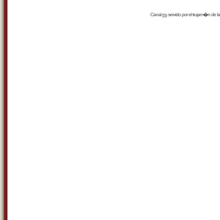
Canal
rss
servido por el
trujam�n
de la