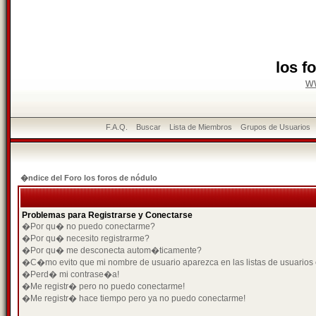
los f
w
F.A.Q.
Buscar
Lista de Miembros
Grupos de Usuarios
�ndice del Foro los foros de nódulo
Problemas para Registrarse y Conectarse
�Por qu� no puedo conectarme?
�Por qu� necesito registrarme?
�Por qu� me desconecta autom�ticamente?
�C�mo evito que mi nombre de usuario aparezca en las listas de usuarios
�Perd� mi contrase�a!
�Me registr� pero no puedo conectarme!
�Me registr� hace tiempo pero ya no puedo conectarme!