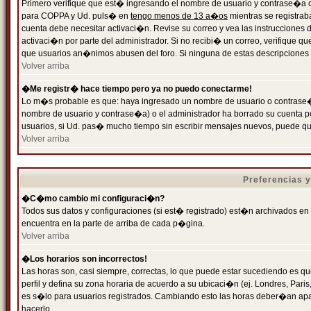
Primero verifique que est� ingresando el nombre de usuario y contrase�a cor
para COPPA y Ud. puls� en
tengo menos de 13 a�os
mientras se registrab
cuenta debe necesitar activaci�n. Revise su correo y vea las instrucciones d
activaci�n por parte del administrador. Si no recibi� un correo, verifique qu
que usuarios an�nimos abusen del foro. Si ninguna de estas descripciones c
Volver arriba
�Me registr� hace tiempo pero ya no puedo conectarme!
Lo m�s probable es que: haya ingresado un nombre de usuario o contrase�a
nombre de usuario y contrase�a) o el administrador ha borrado su cuenta p
usuarios, si Ud. pas� mucho tiempo sin escribir mensajes nuevos, puede qu
Volver arriba
Preferencias 
�C�mo cambio mi configuraci�n?
Todos sus datos y configuraciones (si est� registrado) est�n archivados en
encuentra en la parte de arriba de cada p�gina.
Volver arriba
�Los horarios son incorrectos!
Las horas son, casi siempre, correctas, lo que puede estar sucediendo es que
perfil y defina su zona horaria de acuerdo a su ubicaci�n (ej. Londres, Par
es s�lo para usuarios registrados. Cambiando esto las horas deber�an apar
hacerlo.