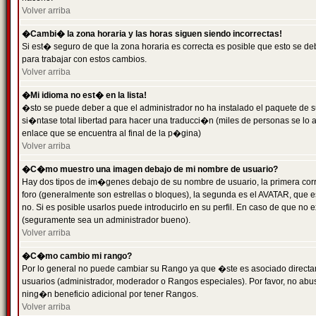
Volver arriba
�Cambi� la zona horaria y las horas siguen siendo incorrectas!
Si est� seguro de que la zona horaria es correcta es posible que esto se d
para trabajar con estos cambios.
Volver arriba
�Mi idioma no est� en la lista!
�sto se puede deber a que el administrador no ha instalado el paquete de s
si�ntase total libertad para hacer una traducci�n (miles de personas se lo
enlace que se encuentra al final de la p�gina)
Volver arriba
�C�mo muestro una imagen debajo de mi nombre de usuario?
Hay dos tipos de im�genes debajo de su nombre de usuario, la primera co
foro (generalmente son estrellas o bloques), la segunda es el AVATAR, que 
no. Si es posible usarlos puede introducirlo en su perfil. En caso de que no
(seguramente sea un administrador bueno).
Volver arriba
�C�mo cambio mi rango?
Por lo general no puede cambiar su Rango ya que �ste es asociado directame
usuarios (administrador, moderador o Rangos especiales). Por favor, no ab
ning�n beneficio adicional por tener Rangos.
Volver arriba