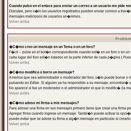
Cuando pulso en el enlace para enviar un correo a un usuario me pide n
Disculpe, pero s�lo los usuarios registrados pueden enviar correos a trav�s 
mensajes maliciosos de usuarios an�nimos.
Volver arriba
Problem
�C�mo creo un mensaje en un Tema o en un foro?
F�cil -- pulse en el bot�n correspondiente cuando est� en un foro o en un
cada lugar del foro est�n listados en la parte inferior de cada p�gina (
Puede
Volver arriba
�C�mo modifico o borro un mensaje?
A menos que sea administrador o moderador del foro, s�lo puede borrar o 
pulsando en
Editar
. Si alguien ya ha respondido a su mensaje, encontrar� 
No aparece si fue un moderador o el administrador el que lo modific� (la ma
Volver arriba
�C�mo adoso mi firma a mis mensajes?
Para adosar una firma en sus mensajes primero tiene que crear una firma pe
Agregar firma
cuando ingrese un mensaje. Tambi�n puede activar la opci�n 
puede evitar que se adose su firma a alg�n mensaje en particular al crearlo
Volver arriba