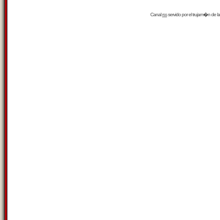
Canal
rss
servido por el
trujam�n
de la