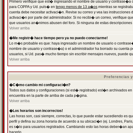
Primero verifique que est� ingresando el nombre de usuario y contrase�a cor
para COPPA y Ud. puls� en
tengo menos de 13 a�os
mientras se registrab
cuenta debe necesitar activaci�n. Revise su correo y vea las instrucciones d
activaci�n por parte del administrador. Si no recibi� un correo, verifique qu
que usuarios an�nimos abusen del foro. Si ninguna de estas descripciones c
Volver arriba
�Me registr� hace tiempo pero ya no puedo conectarme!
Lo m�s probable es que: haya ingresado un nombre de usuario o contrase�a
nombre de usuario y contrase�a) o el administrador ha borrado su cuenta p
usuarios, si Ud. pas� mucho tiempo sin escribir mensajes nuevos, puede qu
Volver arriba
Preferencias 
�C�mo cambio mi configuraci�n?
Todos sus datos y configuraciones (si est� registrado) est�n archivados en
encuentra en la parte de arriba de cada p�gina.
Volver arriba
�Los horarios son incorrectos!
Las horas son, casi siempre, correctas, lo que puede estar sucediendo es que
perfil y defina su zona horaria de acuerdo a su ubicaci�n (ej. Londres, Par
es s�lo para usuarios registrados. Cambiando esto las horas deber�an apar
hacerlo.