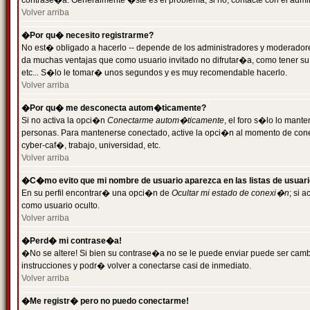
contrase�a. Generalmente �ste es el problema; si no, contacte con el admini
Volver arriba
�Por qu� necesito registrarme?
No est� obligado a hacerlo -- depende de los administradores y moderadores
da muchas ventajas que como usuario invitado no difrutar�a, como tener su
etc... S�lo le tomar� unos segundos y es muy recomendable hacerlo.
Volver arriba
�Por qu� me desconecta autom�ticamente?
Si no activa la opci�n
Conectarme autom�ticamente
, el foro s�lo lo mant
personas. Para mantenerse conectado, active la opci�n al momento de cone
cyber-caf�, trabajo, universidad, etc.
Volver arriba
�C�mo evito que mi nombre de usuario aparezca en las listas de usuar
En su perfil encontrar� una opci�n de
Ocultar mi estado de conexi�n
; si 
como usuario oculto.
Volver arriba
�Perd� mi contrase�a!
�No se altere! Si bien su contrase�a no se le puede enviar puede ser camb
instrucciones y podr� volver a conectarse casi de inmediato.
Volver arriba
�Me registr� pero no puedo conectarme!