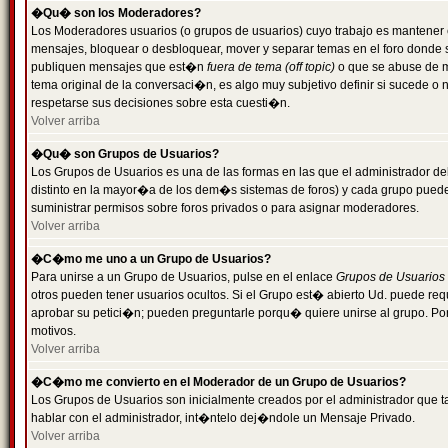
�Qu� son los Moderadores?
Los Moderadores usuarios (o grupos de usuarios) cuyo trabajo es mantener 
mensajes, bloquear o desbloquear, mover y separar temas en el foro donde
publiquen mensajes que est�n
fuera de tema (off topic)
o que se abuse de ma
tema original de la conversaci�n, es algo muy subjetivo definir si sucede 
respetarse sus decisiones sobre esta cuesti�n.
Volver arriba
�Qu� son Grupos de Usuarios?
Los Grupos de Usuarios es una de las formas en las que el administrador de
distinto en la mayor�a de los dem�s sistemas de foros) y cada grupo puede te
suministrar permisos sobre foros privados o para asignar moderadores.
Volver arriba
�C�mo me uno a un Grupo de Usuarios?
Para unirse a un Grupo de Usuarios, pulse en el enlace
Grupos de Usuarios
otros pueden tener usuarios ocultos. Si el Grupo est� abierto Ud. puede re
aprobar su petici�n; pueden preguntarle porqu� quiere unirse al grupo. Por
motivos.
Volver arriba
�C�mo me convierto en el Moderador de un Grupo de Usuarios?
Los Grupos de Usuarios son inicialmente creados por el administrador que
hablar con el administrador, int�ntelo dej�ndole un Mensaje Privado.
Volver arriba