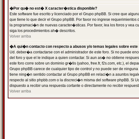
�Por qu� no est� X caracter�stica disponible?
Este software fue escrito y licenciado por el Grupo phpBB. Si cree que algun
que tiene lo que decir el Grupo phpBB. Por favor no ingrese requerimientos
la programaci�n de nuevas caracter�sticas. Por favor, lea los foros y vea c
siga los procedimientos ah� descritos.
Volver arriba
�A qui�n contacto con respecto a abusos y/o temas legales sobre este 
Ud. deber�a contactarse con el administrador de este foro. Si no puede enc
del foro y que el le indique a quien contactar. Si aun as� no obtiene resp
este foro corre sobre un dominio gr�tis (yahoo, free.fr, f2s.com, etc.), el d
Grupo phpBB carece de cualquier tipo de control y no puede ser de ninguna
tiene ning�n sentido contactar al Grupo phpBB en relaci�n a asuntos legal
respecto al sitio phpbb.com o la discreci�n misma del software phpBB. Si U
dispuesto a recibir una respuesta cortante o directamente no recibir respuest
Volver arriba