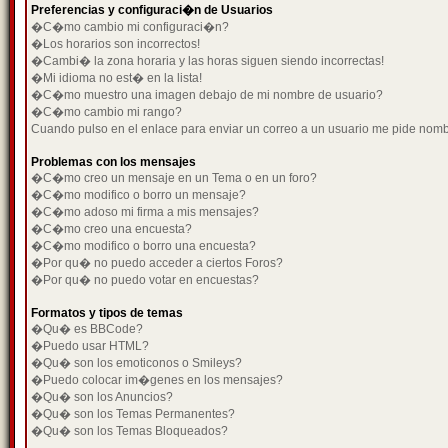
Preferencias y configuraci�n de Usuarios
�C�mo cambio mi configuraci�n?
�Los horarios son incorrectos!
�Cambi� la zona horaria y las horas siguen siendo incorrectas!
�Mi idioma no est� en la lista!
�C�mo muestro una imagen debajo de mi nombre de usuario?
�C�mo cambio mi rango?
Cuando pulso en el enlace para enviar un correo a un usuario me pide nom
Problemas con los mensajes
�C�mo creo un mensaje en un Tema o en un foro?
�C�mo modifico o borro un mensaje?
�C�mo adoso mi firma a mis mensajes?
�C�mo creo una encuesta?
�C�mo modifico o borro una encuesta?
�Por qu� no puedo acceder a ciertos Foros?
�Por qu� no puedo votar en encuestas?
Formatos y tipos de temas
�Qu� es BBCode?
�Puedo usar HTML?
�Qu� son los emoticonos o Smileys?
�Puedo colocar im�genes en los mensajes?
�Qu� son los Anuncios?
�Qu� son los Temas Permanentes?
�Qu� son los Temas Bloqueados?