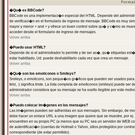
Format
�Qu� es BBCode?
BBCode es una implementaci�n especial del HTML. Depende del administrad
de verificaci�n en el formulario de ingreso de mensaje. BBCode es muy simila
mayor y menor < and > y ofrece un buen control sobre qu� y c�mo se mue
acceder desde el formulario de ingreso de mensajes.
Volver arriba
�Puedo usar HTML?
Depende de si el administrador lo permite y de ser as�, qu� etiquetas est�
estar habilitado, Ud. puede deshabilitarlo cada vez que crea un mensaje.
Volver arriba
�Qu� son los emoticonos o Smileys?
Smileys, o emoticons, son peque�os gr�ficos que pueden ser usados para 
feliz, :( significa triste. La lista completa de emoticonos (smileys) puede s
administrador considera que su mensaje se ha vuelto ilegible por este motivo
Volver arriba
�Puedo colocar im�genes en los mensajes?
Las im�genes pueden ser adheridas en sus mensajes. Sin embargo, de mome
debe hacer un enlace URL a una imagen que quiere que se muestre, por ej.
encuentren en su propio PC (a menos que su PC sea un servidor de WEB c
de autentificaci�n (cuentas de Hotmail o Yahoo, sitios protegidos por contr
correspondiente (de estar permitido).