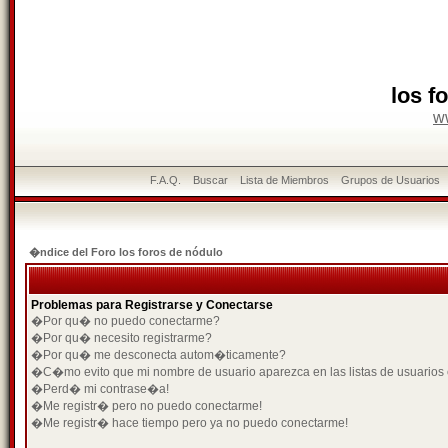
los f
w
F.A.Q.
Buscar
Lista de Miembros
Grupos de Usuarios
�ndice del Foro los foros de nódulo
Problemas para Registrarse y Conectarse
�Por qu� no puedo conectarme?
�Por qu� necesito registrarme?
�Por qu� me desconecta autom�ticamente?
�C�mo evito que mi nombre de usuario aparezca en las listas de usuarios
�Perd� mi contrase�a!
�Me registr� pero no puedo conectarme!
�Me registr� hace tiempo pero ya no puedo conectarme!