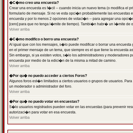
�C�mo creo una encuesta?
Crear una encuesta es f�cil -- cuando inicia un nuevo tema (o modifica el
formulario de mensaje. Si no ve esta opci�n probablemente las encuestas es
encuesta y por lo menos 2 opciones de votaci�n -- para agregar una opci�
[cero] para que no tenga l�mite de tiempo). Tambi�n habr� un l�mite de op
Volver arriba
�C�mo modifico o borro una encuesta?
Al igual que con los mensajes, s�lo puede modificar o borrar una encuesta 
en el primer mensaje de un tema, que siempre es el que tiene la encuesta as
Sin embargo, si ya existen votos, s�lo los administradores y moderadores pu
encuesta por medio de la edici�n de la misma a mitad de camino.
Volver arriba
�Por qu� no puedo acceder a ciertos Foros?
Algunos foros est�n limitados a ciertos usuarios o grupos de usuarios. Para 
un moderador o administrador del foro.
Volver arriba
�Por qu� no puedo votar en encuestas?
S�lo usuarios registrados pueden votar en las encuestas (para prevenir resu
autorizaci�n para votar en esa encuesta.
Volver arriba