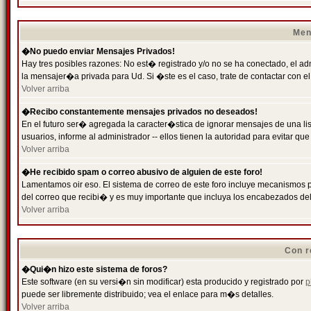
Men
�No puedo enviar Mensajes Privados!
Hay tres posibles razones: No est� registrado y/o no se ha conectado, el ad
la mensajer�a privada para Ud. Si �ste es el caso, trate de contactar con el
Volver arriba
�Recibo constantemente mensajes privados no deseados!
En el futuro ser� agregada la caracter�stica de ignorar mensajes de una l
usuarios, informe al administrador -- ellos tienen la autoridad para evitar 
Volver arriba
�He recibido spam o correo abusivo de alguien de este foro!
Lamentamos oir eso. El sistema de correo de este foro incluye mecanismos p
del correo que recibi� y es muy importante que incluya los encabezados de
Volver arriba
Con r
�Qui�n hizo este sistema de foros?
Este software (en su versi�n sin modificar) esta producido y registrado por
p
puede ser libremente distribuido; vea el enlace para m�s detalles.
Volver arriba