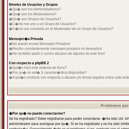
Niveles de Usuarios y Grupos
�Qu� son los Administradores?
�Qu� son los Moderadores?
�Qu� son Grupos de Usuarios?
�C�mo me uno a un Grupo de Usuarios?
�C�mo me convierto en el Moderador de un Grupo de Usuarios?
Mensajer�a Privada
�No puedo enviar Mensajes Privados!
�Recibo constantemente mensajes privados no deseados!
�He recibido spam o correo abusivo de alguien de este foro!
Con respecto a phpBB 2
�Qui�n hizo este sistema de foros?
�Por qu� no est� X caracter�stica disponible?
�A qui�n contacto con respecto a abusos y/o temas legales sobre este sist
Problemas par
�Por qu� no puedo conectarme?
Se ha registrado? Debe registrarse para poder conectarse. �Ha sido Ud. inh
administrador para averiguar por qu�. Si se ha registrado y no ha sido inh