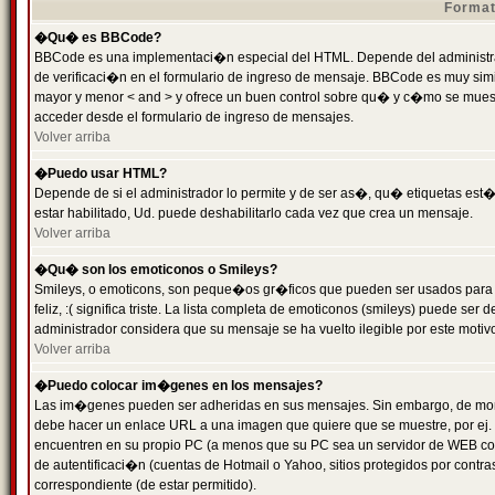
Format
�Qu� es BBCode?
BBCode es una implementaci�n especial del HTML. Depende del administrad
de verificaci�n en el formulario de ingreso de mensaje. BBCode es muy simila
mayor y menor < and > y ofrece un buen control sobre qu� y c�mo se mue
acceder desde el formulario de ingreso de mensajes.
Volver arriba
�Puedo usar HTML?
Depende de si el administrador lo permite y de ser as�, qu� etiquetas est�
estar habilitado, Ud. puede deshabilitarlo cada vez que crea un mensaje.
Volver arriba
�Qu� son los emoticonos o Smileys?
Smileys, o emoticons, son peque�os gr�ficos que pueden ser usados para 
feliz, :( significa triste. La lista completa de emoticonos (smileys) puede s
administrador considera que su mensaje se ha vuelto ilegible por este motivo
Volver arriba
�Puedo colocar im�genes en los mensajes?
Las im�genes pueden ser adheridas en sus mensajes. Sin embargo, de mome
debe hacer un enlace URL a una imagen que quiere que se muestre, por ej.
encuentren en su propio PC (a menos que su PC sea un servidor de WEB c
de autentificaci�n (cuentas de Hotmail o Yahoo, sitios protegidos por contr
correspondiente (de estar permitido).