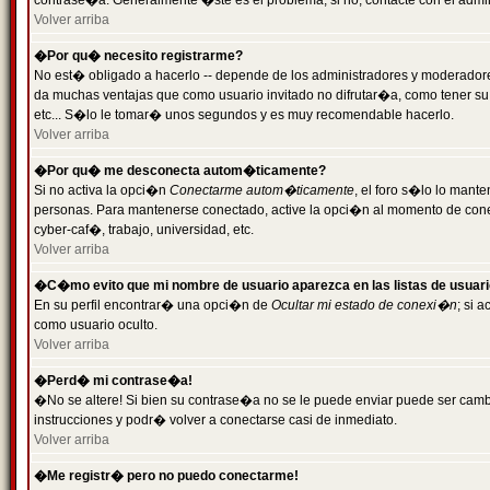
contrase�a. Generalmente �ste es el problema; si no, contacte con el admini
Volver arriba
�Por qu� necesito registrarme?
No est� obligado a hacerlo -- depende de los administradores y moderadores
da muchas ventajas que como usuario invitado no difrutar�a, como tener su
etc... S�lo le tomar� unos segundos y es muy recomendable hacerlo.
Volver arriba
�Por qu� me desconecta autom�ticamente?
Si no activa la opci�n
Conectarme autom�ticamente
, el foro s�lo lo mant
personas. Para mantenerse conectado, active la opci�n al momento de cone
cyber-caf�, trabajo, universidad, etc.
Volver arriba
�C�mo evito que mi nombre de usuario aparezca en las listas de usuar
En su perfil encontrar� una opci�n de
Ocultar mi estado de conexi�n
; si 
como usuario oculto.
Volver arriba
�Perd� mi contrase�a!
�No se altere! Si bien su contrase�a no se le puede enviar puede ser camb
instrucciones y podr� volver a conectarse casi de inmediato.
Volver arriba
�Me registr� pero no puedo conectarme!