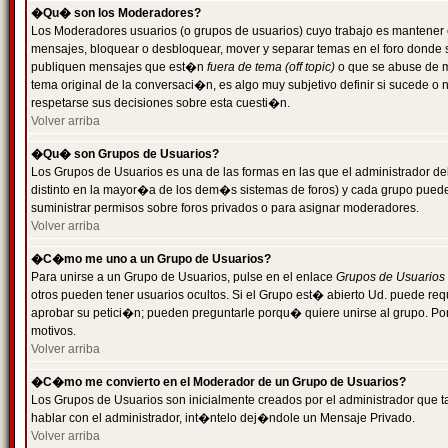
�Qu� son los Moderadores?
Los Moderadores usuarios (o grupos de usuarios) cuyo trabajo es mantener 
mensajes, bloquear o desbloquear, mover y separar temas en el foro donde
publiquen mensajes que est�n
fuera de tema (off topic)
o que se abuse de ma
tema original de la conversaci�n, es algo muy subjetivo definir si sucede 
respetarse sus decisiones sobre esta cuesti�n.
Volver arriba
�Qu� son Grupos de Usuarios?
Los Grupos de Usuarios es una de las formas en las que el administrador de
distinto en la mayor�a de los dem�s sistemas de foros) y cada grupo puede te
suministrar permisos sobre foros privados o para asignar moderadores.
Volver arriba
�C�mo me uno a un Grupo de Usuarios?
Para unirse a un Grupo de Usuarios, pulse en el enlace
Grupos de Usuarios
otros pueden tener usuarios ocultos. Si el Grupo est� abierto Ud. puede re
aprobar su petici�n; pueden preguntarle porqu� quiere unirse al grupo. Por
motivos.
Volver arriba
�C�mo me convierto en el Moderador de un Grupo de Usuarios?
Los Grupos de Usuarios son inicialmente creados por el administrador que
hablar con el administrador, int�ntelo dej�ndole un Mensaje Privado.
Volver arriba