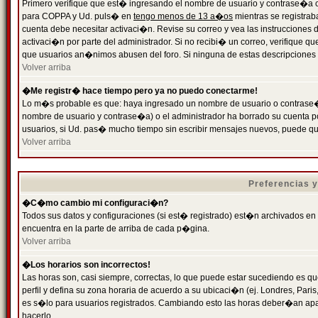
Primero verifique que est� ingresando el nombre de usuario y contrase�a cor
para COPPA y Ud. puls� en
tengo menos de 13 a�os
mientras se registrab
cuenta debe necesitar activaci�n. Revise su correo y vea las instrucciones d
activaci�n por parte del administrador. Si no recibi� un correo, verifique qu
que usuarios an�nimos abusen del foro. Si ninguna de estas descripciones c
Volver arriba
�Me registr� hace tiempo pero ya no puedo conectarme!
Lo m�s probable es que: haya ingresado un nombre de usuario o contrase�a
nombre de usuario y contrase�a) o el administrador ha borrado su cuenta p
usuarios, si Ud. pas� mucho tiempo sin escribir mensajes nuevos, puede qu
Volver arriba
Preferencias 
�C�mo cambio mi configuraci�n?
Todos sus datos y configuraciones (si est� registrado) est�n archivados en
encuentra en la parte de arriba de cada p�gina.
Volver arriba
�Los horarios son incorrectos!
Las horas son, casi siempre, correctas, lo que puede estar sucediendo es que
perfil y defina su zona horaria de acuerdo a su ubicaci�n (ej. Londres, Par
es s�lo para usuarios registrados. Cambiando esto las horas deber�an apar
hacerlo.