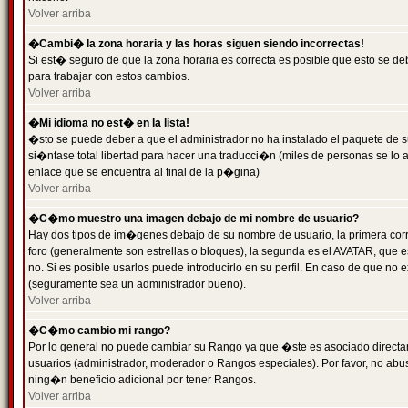
Volver arriba
�Cambi� la zona horaria y las horas siguen siendo incorrectas!
Si est� seguro de que la zona horaria es correcta es posible que esto se d
para trabajar con estos cambios.
Volver arriba
�Mi idioma no est� en la lista!
�sto se puede deber a que el administrador no ha instalado el paquete de s
si�ntase total libertad para hacer una traducci�n (miles de personas se lo
enlace que se encuentra al final de la p�gina)
Volver arriba
�C�mo muestro una imagen debajo de mi nombre de usuario?
Hay dos tipos de im�genes debajo de su nombre de usuario, la primera co
foro (generalmente son estrellas o bloques), la segunda es el AVATAR, que 
no. Si es posible usarlos puede introducirlo en su perfil. En caso de que no
(seguramente sea un administrador bueno).
Volver arriba
�C�mo cambio mi rango?
Por lo general no puede cambiar su Rango ya que �ste es asociado directame
usuarios (administrador, moderador o Rangos especiales). Por favor, no ab
ning�n beneficio adicional por tener Rangos.
Volver arriba