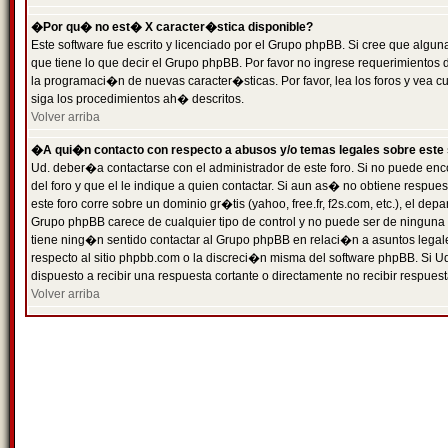
�Por qu� no est� X caracter�stica disponible?
Este software fue escrito y licenciado por el Grupo phpBB. Si cree que algun
que tiene lo que decir el Grupo phpBB. Por favor no ingrese requerimientos
la programaci�n de nuevas caracter�sticas. Por favor, lea los foros y vea c
siga los procedimientos ah� descritos.
Volver arriba
�A qui�n contacto con respecto a abusos y/o temas legales sobre este 
Ud. deber�a contactarse con el administrador de este foro. Si no puede enc
del foro y que el le indique a quien contactar. Si aun as� no obtiene resp
este foro corre sobre un dominio gr�tis (yahoo, free.fr, f2s.com, etc.), el d
Grupo phpBB carece de cualquier tipo de control y no puede ser de ninguna
tiene ning�n sentido contactar al Grupo phpBB en relaci�n a asuntos legal
respecto al sitio phpbb.com o la discreci�n misma del software phpBB. Si U
dispuesto a recibir una respuesta cortante o directamente no recibir respuest
Volver arriba