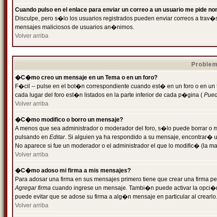
Cuando pulso en el enlace para enviar un correo a un usuario me pide n
Disculpe, pero s�lo los usuarios registrados pueden enviar correos a trav�s 
mensajes maliciosos de usuarios an�nimos.
Volver arriba
Problem
�C�mo creo un mensaje en un Tema o en un foro?
F�cil -- pulse en el bot�n correspondiente cuando est� en un foro o en un
cada lugar del foro est�n listados en la parte inferior de cada p�gina (
Puede
Volver arriba
�C�mo modifico o borro un mensaje?
A menos que sea administrador o moderador del foro, s�lo puede borrar o 
pulsando en
Editar
. Si alguien ya ha respondido a su mensaje, encontrar� 
No aparece si fue un moderador o el administrador el que lo modific� (la ma
Volver arriba
�C�mo adoso mi firma a mis mensajes?
Para adosar una firma en sus mensajes primero tiene que crear una firma pe
Agregar firma
cuando ingrese un mensaje. Tambi�n puede activar la opci�n 
puede evitar que se adose su firma a alg�n mensaje en particular al crearlo
Volver arriba