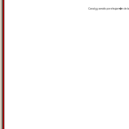
Canal
rss
servido por el
trujam�n
de la