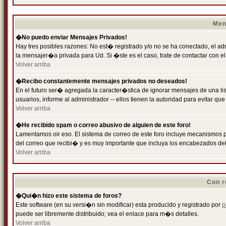
Men
�No puedo enviar Mensajes Privados!
Hay tres posibles razones: No est� registrado y/o no se ha conectado, el ad
la mensajer�a privada para Ud. Si �ste es el caso, trate de contactar con el
Volver arriba
�Recibo constantemente mensajes privados no deseados!
En el futuro ser� agregada la caracter�stica de ignorar mensajes de una l
usuarios, informe al administrador -- ellos tienen la autoridad para evitar 
Volver arriba
�He recibido spam o correo abusivo de alguien de este foro!
Lamentamos oir eso. El sistema de correo de este foro incluye mecanismos p
del correo que recibi� y es muy importante que incluya los encabezados de
Volver arriba
Con r
�Qui�n hizo este sistema de foros?
Este software (en su versi�n sin modificar) esta producido y registrado por
p
puede ser libremente distribuido; vea el enlace para m�s detalles.
Volver arriba