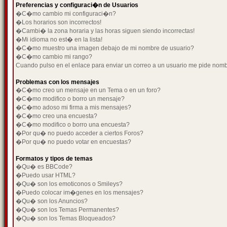
Preferencias y configuraci�n de Usuarios
�C�mo cambio mi configuraci�n?
�Los horarios son incorrectos!
�Cambi� la zona horaria y las horas siguen siendo incorrectas!
�Mi idioma no est� en la lista!
�C�mo muestro una imagen debajo de mi nombre de usuario?
�C�mo cambio mi rango?
Cuando pulso en el enlace para enviar un correo a un usuario me pide nom
Problemas con los mensajes
�C�mo creo un mensaje en un Tema o en un foro?
�C�mo modifico o borro un mensaje?
�C�mo adoso mi firma a mis mensajes?
�C�mo creo una encuesta?
�C�mo modifico o borro una encuesta?
�Por qu� no puedo acceder a ciertos Foros?
�Por qu� no puedo votar en encuestas?
Formatos y tipos de temas
�Qu� es BBCode?
�Puedo usar HTML?
�Qu� son los emoticonos o Smileys?
�Puedo colocar im�genes en los mensajes?
�Qu� son los Anuncios?
�Qu� son los Temas Permanentes?
�Qu� son los Temas Bloqueados?