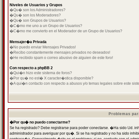
Niveles de Usuarios y Grupos
�Qu� son los Administradores?
�Qu� son los Moderadores?
�Qu� son Grupos de Usuarios?
�C�mo me uno a un Grupo de Usuarios?
�C�mo me convierto en el Moderador de un Grupo de Usuarios?
Mensajer�a Privada
�No puedo enviar Mensajes Privados!
�Recibo constantemente mensajes privados no deseados!
�He recibido spam o correo abusivo de alguien de este foro!
Con respecto a phpBB 2
�Qui�n hizo este sistema de foros?
�Por qu� no est� X caracter�stica disponible?
�A qui�n contacto con respecto a abusos y/o temas legales sobre este sist
Problemas par
�Por qu� no puedo conectarme?
Se ha registrado? Debe registrarse para poder conectarse. �Ha sido Ud. inh
administrador para averiguar por qu�. Si se ha registrado y no ha sido inh