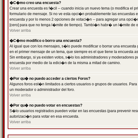
�C�mo creo una encuesta?
Crear una encuesta es f�cil -- cuando inicia un nuevo tema (o modifica el
formulario de mensaje. Si no ve esta opci�n probablemente las encuestas es
encuesta y por lo menos 2 opciones de votaci�n -- para agregar una opci�
[cero] para que no tenga l�mite de tiempo). Tambi�n habr� un l�mite de op
Volver arriba
�C�mo modifico o borro una encuesta?
Al igual que con los mensajes, s�lo puede modificar o borrar una encuesta 
en el primer mensaje de un tema, que siempre es el que tiene la encuesta as
Sin embargo, si ya existen votos, s�lo los administradores y moderadores pu
encuesta por medio de la edici�n de la misma a mitad de camino.
Volver arriba
�Por qu� no puedo acceder a ciertos Foros?
Algunos foros est�n limitados a ciertos usuarios o grupos de usuarios. Para 
un moderador o administrador del foro.
Volver arriba
�Por qu� no puedo votar en encuestas?
S�lo usuarios registrados pueden votar en las encuestas (para prevenir resu
autorizaci�n para votar en esa encuesta.
Volver arriba