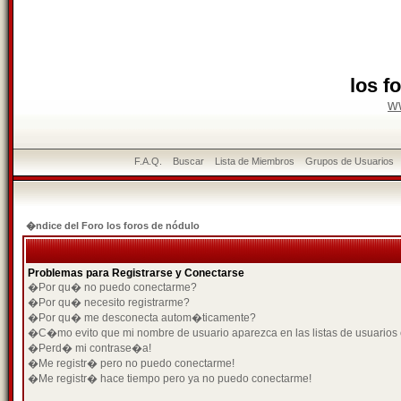
los f
w
F.A.Q.
Buscar
Lista de Miembros
Grupos de Usuarios
�ndice del Foro los foros de nódulo
Problemas para Registrarse y Conectarse
�Por qu� no puedo conectarme?
�Por qu� necesito registrarme?
�Por qu� me desconecta autom�ticamente?
�C�mo evito que mi nombre de usuario aparezca en las listas de usuarios
�Perd� mi contrase�a!
�Me registr� pero no puedo conectarme!
�Me registr� hace tiempo pero ya no puedo conectarme!