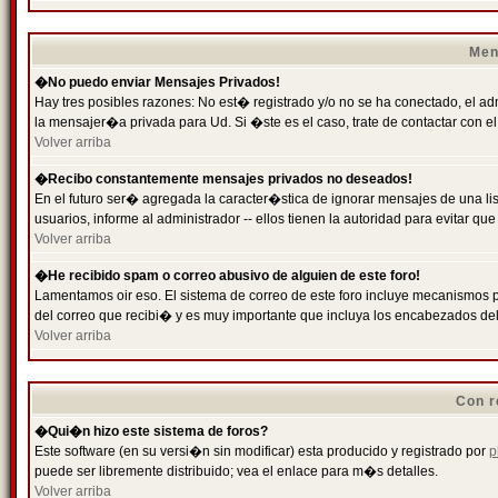
Men
�No puedo enviar Mensajes Privados!
Hay tres posibles razones: No est� registrado y/o no se ha conectado, el ad
la mensajer�a privada para Ud. Si �ste es el caso, trate de contactar con el
Volver arriba
�Recibo constantemente mensajes privados no deseados!
En el futuro ser� agregada la caracter�stica de ignorar mensajes de una l
usuarios, informe al administrador -- ellos tienen la autoridad para evitar 
Volver arriba
�He recibido spam o correo abusivo de alguien de este foro!
Lamentamos oir eso. El sistema de correo de este foro incluye mecanismos p
del correo que recibi� y es muy importante que incluya los encabezados de
Volver arriba
Con r
�Qui�n hizo este sistema de foros?
Este software (en su versi�n sin modificar) esta producido y registrado por
p
puede ser libremente distribuido; vea el enlace para m�s detalles.
Volver arriba