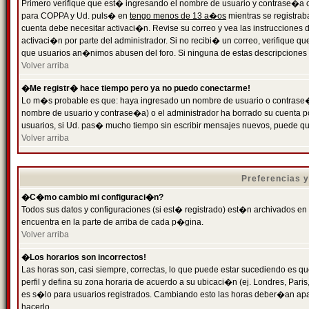
Primero verifique que est� ingresando el nombre de usuario y contrase�a cor
para COPPA y Ud. puls� en
tengo menos de 13 a�os
mientras se registrab
cuenta debe necesitar activaci�n. Revise su correo y vea las instrucciones d
activaci�n por parte del administrador. Si no recibi� un correo, verifique qu
que usuarios an�nimos abusen del foro. Si ninguna de estas descripciones c
Volver arriba
�Me registr� hace tiempo pero ya no puedo conectarme!
Lo m�s probable es que: haya ingresado un nombre de usuario o contrase�a
nombre de usuario y contrase�a) o el administrador ha borrado su cuenta p
usuarios, si Ud. pas� mucho tiempo sin escribir mensajes nuevos, puede qu
Volver arriba
Preferencias 
�C�mo cambio mi configuraci�n?
Todos sus datos y configuraciones (si est� registrado) est�n archivados en
encuentra en la parte de arriba de cada p�gina.
Volver arriba
�Los horarios son incorrectos!
Las horas son, casi siempre, correctas, lo que puede estar sucediendo es que
perfil y defina su zona horaria de acuerdo a su ubicaci�n (ej. Londres, Par
es s�lo para usuarios registrados. Cambiando esto las horas deber�an apar
hacerlo.