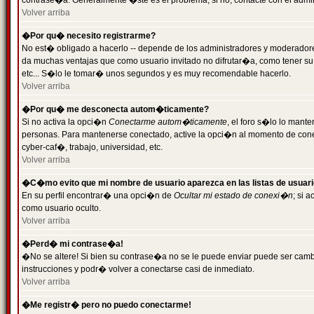
contrase�a. Generalmente �ste es el problema; si no, contacte con el admini
Volver arriba
�Por qu� necesito registrarme?
No est� obligado a hacerlo -- depende de los administradores y moderadores
da muchas ventajas que como usuario invitado no difrutar�a, como tener su
etc... S�lo le tomar� unos segundos y es muy recomendable hacerlo.
Volver arriba
�Por qu� me desconecta autom�ticamente?
Si no activa la opci�n
Conectarme autom�ticamente
, el foro s�lo lo mant
personas. Para mantenerse conectado, active la opci�n al momento de cone
cyber-caf�, trabajo, universidad, etc.
Volver arriba
�C�mo evito que mi nombre de usuario aparezca en las listas de usuar
En su perfil encontrar� una opci�n de
Ocultar mi estado de conexi�n
; si 
como usuario oculto.
Volver arriba
�Perd� mi contrase�a!
�No se altere! Si bien su contrase�a no se le puede enviar puede ser camb
instrucciones y podr� volver a conectarse casi de inmediato.
Volver arriba
�Me registr� pero no puedo conectarme!