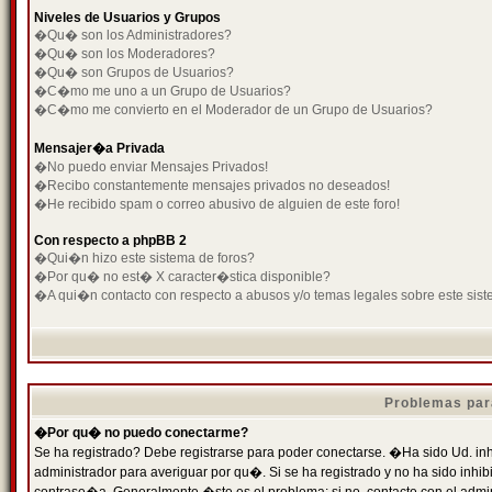
Niveles de Usuarios y Grupos
�Qu� son los Administradores?
�Qu� son los Moderadores?
�Qu� son Grupos de Usuarios?
�C�mo me uno a un Grupo de Usuarios?
�C�mo me convierto en el Moderador de un Grupo de Usuarios?
Mensajer�a Privada
�No puedo enviar Mensajes Privados!
�Recibo constantemente mensajes privados no deseados!
�He recibido spam o correo abusivo de alguien de este foro!
Con respecto a phpBB 2
�Qui�n hizo este sistema de foros?
�Por qu� no est� X caracter�stica disponible?
�A qui�n contacto con respecto a abusos y/o temas legales sobre este sist
Problemas par
�Por qu� no puedo conectarme?
Se ha registrado? Debe registrarse para poder conectarse. �Ha sido Ud. inh
administrador para averiguar por qu�. Si se ha registrado y no ha sido inh