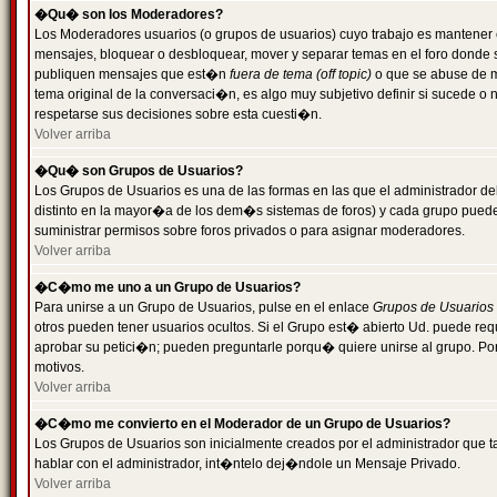
�Qu� son los Moderadores?
Los Moderadores usuarios (o grupos de usuarios) cuyo trabajo es mantener 
mensajes, bloquear o desbloquear, mover y separar temas en el foro donde
publiquen mensajes que est�n
fuera de tema (off topic)
o que se abuse de ma
tema original de la conversaci�n, es algo muy subjetivo definir si sucede 
respetarse sus decisiones sobre esta cuesti�n.
Volver arriba
�Qu� son Grupos de Usuarios?
Los Grupos de Usuarios es una de las formas en las que el administrador de
distinto en la mayor�a de los dem�s sistemas de foros) y cada grupo puede te
suministrar permisos sobre foros privados o para asignar moderadores.
Volver arriba
�C�mo me uno a un Grupo de Usuarios?
Para unirse a un Grupo de Usuarios, pulse en el enlace
Grupos de Usuarios
otros pueden tener usuarios ocultos. Si el Grupo est� abierto Ud. puede re
aprobar su petici�n; pueden preguntarle porqu� quiere unirse al grupo. Por
motivos.
Volver arriba
�C�mo me convierto en el Moderador de un Grupo de Usuarios?
Los Grupos de Usuarios son inicialmente creados por el administrador que
hablar con el administrador, int�ntelo dej�ndole un Mensaje Privado.
Volver arriba