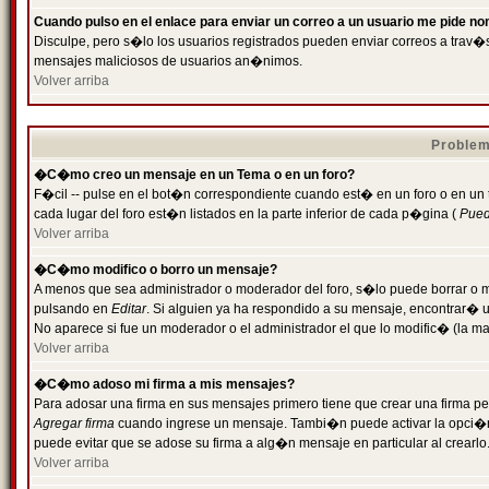
Cuando pulso en el enlace para enviar un correo a un usuario me pide n
Disculpe, pero s�lo los usuarios registrados pueden enviar correos a trav�s 
mensajes maliciosos de usuarios an�nimos.
Volver arriba
Problem
�C�mo creo un mensaje en un Tema o en un foro?
F�cil -- pulse en el bot�n correspondiente cuando est� en un foro o en un
cada lugar del foro est�n listados en la parte inferior de cada p�gina (
Puede
Volver arriba
�C�mo modifico o borro un mensaje?
A menos que sea administrador o moderador del foro, s�lo puede borrar o 
pulsando en
Editar
. Si alguien ya ha respondido a su mensaje, encontrar� 
No aparece si fue un moderador o el administrador el que lo modific� (la ma
Volver arriba
�C�mo adoso mi firma a mis mensajes?
Para adosar una firma en sus mensajes primero tiene que crear una firma pe
Agregar firma
cuando ingrese un mensaje. Tambi�n puede activar la opci�n 
puede evitar que se adose su firma a alg�n mensaje en particular al crearlo
Volver arriba