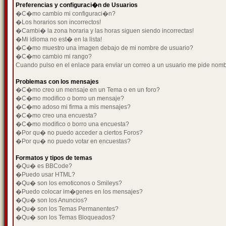
Preferencias y configuraci�n de Usuarios
�C�mo cambio mi configuraci�n?
�Los horarios son incorrectos!
�Cambi� la zona horaria y las horas siguen siendo incorrectas!
�Mi idioma no est� en la lista!
�C�mo muestro una imagen debajo de mi nombre de usuario?
�C�mo cambio mi rango?
Cuando pulso en el enlace para enviar un correo a un usuario me pide nom
Problemas con los mensajes
�C�mo creo un mensaje en un Tema o en un foro?
�C�mo modifico o borro un mensaje?
�C�mo adoso mi firma a mis mensajes?
�C�mo creo una encuesta?
�C�mo modifico o borro una encuesta?
�Por qu� no puedo acceder a ciertos Foros?
�Por qu� no puedo votar en encuestas?
Formatos y tipos de temas
�Qu� es BBCode?
�Puedo usar HTML?
�Qu� son los emoticonos o Smileys?
�Puedo colocar im�genes en los mensajes?
�Qu� son los Anuncios?
�Qu� son los Temas Permanentes?
�Qu� son los Temas Bloqueados?