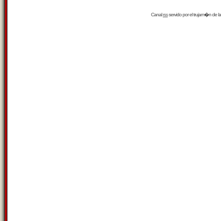
Canal
rss
servido por el
trujam�n
de la