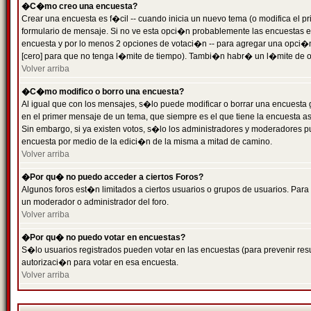
�C�mo creo una encuesta?
Crear una encuesta es f�cil -- cuando inicia un nuevo tema (o modifica el
formulario de mensaje. Si no ve esta opci�n probablemente las encuestas es
encuesta y por lo menos 2 opciones de votaci�n -- para agregar una opci�
[cero] para que no tenga l�mite de tiempo). Tambi�n habr� un l�mite de op
Volver arriba
�C�mo modifico o borro una encuesta?
Al igual que con los mensajes, s�lo puede modificar o borrar una encuesta 
en el primer mensaje de un tema, que siempre es el que tiene la encuesta as
Sin embargo, si ya existen votos, s�lo los administradores y moderadores pu
encuesta por medio de la edici�n de la misma a mitad de camino.
Volver arriba
�Por qu� no puedo acceder a ciertos Foros?
Algunos foros est�n limitados a ciertos usuarios o grupos de usuarios. Para 
un moderador o administrador del foro.
Volver arriba
�Por qu� no puedo votar en encuestas?
S�lo usuarios registrados pueden votar en las encuestas (para prevenir resu
autorizaci�n para votar en esa encuesta.
Volver arriba