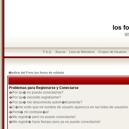
los f
w
F.A.Q.
Buscar
Lista de Miembros
Grupos de Usuarios
�ndice del Foro los foros de nódulo
Problemas para Registrarse y Conectarse
�Por qu� no puedo conectarme?
�Por qu� necesito registrarme?
�Por qu� me desconecta autom�ticamente?
�C�mo evito que mi nombre de usuario aparezca en las listas de usuarios
�Perd� mi contrase�a!
�Me registr� pero no puedo conectarme!
�Me registr� hace tiempo pero ya no puedo conectarme!