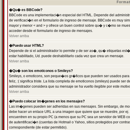
Format
�Qu� es BBCode?
BBCode es una implementaci�n especial del HTML. Depende del administrad
de verificaci�n en el formulario de ingreso de mensaje. BBCode es muy simila
mayor y menor < and > y ofrece un buen control sobre qu� y c�mo se mue
acceder desde el formulario de ingreso de mensajes.
Volver arriba
�Puedo usar HTML?
Depende de si el administrador lo permite y de ser as�, qu� etiquetas est�
estar habilitado, Ud. puede deshabilitarlo cada vez que crea un mensaje.
Volver arriba
�Qu� son los emoticonos o Smileys?
Smileys, o emoticons, son peque�os gr�ficos que pueden ser usados para 
feliz, :( significa triste. La lista completa de emoticonos (smileys) puede s
administrador considera que su mensaje se ha vuelto ilegible por este motivo
Volver arriba
�Puedo colocar im�genes en los mensajes?
Las im�genes pueden ser adheridas en sus mensajes. Sin embargo, de mome
debe hacer un enlace URL a una imagen que quiere que se muestre, por ej.
encuentren en su propio PC (a menos que su PC sea un servidor de WEB c
de autentificaci�n (cuentas de Hotmail o Yahoo, sitios protegidos por contr
correspondiente (de estar permitido).