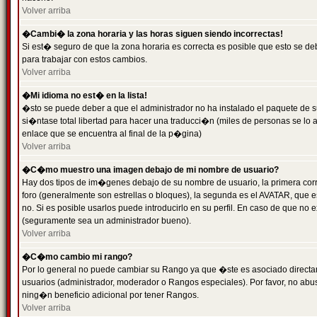
Volver arriba
�Cambi� la zona horaria y las horas siguen siendo incorrectas!
Si est� seguro de que la zona horaria es correcta es posible que esto se d
para trabajar con estos cambios.
Volver arriba
�Mi idioma no est� en la lista!
�sto se puede deber a que el administrador no ha instalado el paquete de s
si�ntase total libertad para hacer una traducci�n (miles de personas se lo
enlace que se encuentra al final de la p�gina)
Volver arriba
�C�mo muestro una imagen debajo de mi nombre de usuario?
Hay dos tipos de im�genes debajo de su nombre de usuario, la primera co
foro (generalmente son estrellas o bloques), la segunda es el AVATAR, que 
no. Si es posible usarlos puede introducirlo en su perfil. En caso de que no
(seguramente sea un administrador bueno).
Volver arriba
�C�mo cambio mi rango?
Por lo general no puede cambiar su Rango ya que �ste es asociado directame
usuarios (administrador, moderador o Rangos especiales). Por favor, no ab
ning�n beneficio adicional por tener Rangos.
Volver arriba