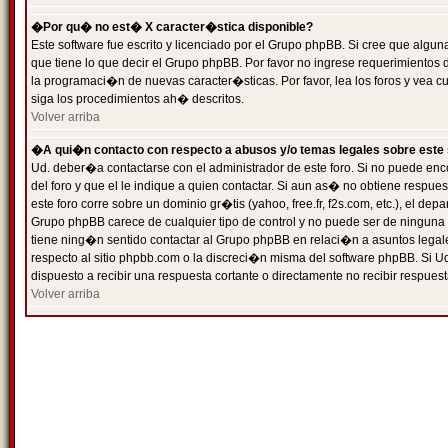
�Por qu� no est� X caracter�stica disponible?
Este software fue escrito y licenciado por el Grupo phpBB. Si cree que algun
que tiene lo que decir el Grupo phpBB. Por favor no ingrese requerimientos
la programaci�n de nuevas caracter�sticas. Por favor, lea los foros y vea c
siga los procedimientos ah� descritos.
Volver arriba
�A qui�n contacto con respecto a abusos y/o temas legales sobre este 
Ud. deber�a contactarse con el administrador de este foro. Si no puede enc
del foro y que el le indique a quien contactar. Si aun as� no obtiene resp
este foro corre sobre un dominio gr�tis (yahoo, free.fr, f2s.com, etc.), el d
Grupo phpBB carece de cualquier tipo de control y no puede ser de ninguna
tiene ning�n sentido contactar al Grupo phpBB en relaci�n a asuntos legal
respecto al sitio phpbb.com o la discreci�n misma del software phpBB. Si U
dispuesto a recibir una respuesta cortante o directamente no recibir respuest
Volver arriba