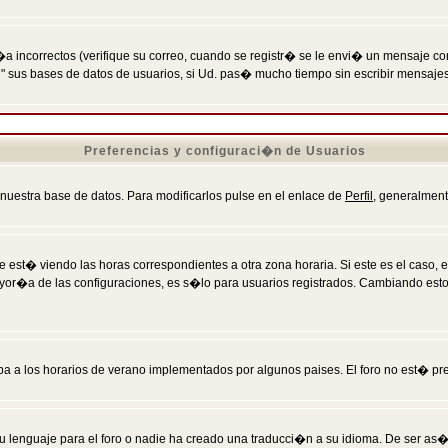
incorrectos (verifique su correo, cuando se registr� se le envi� un mensaje co
n" sus bases de datos de usuarios, si Ud. pas� mucho tiempo sin escribir mensaje
Preferencias y configuraci�n de Usuarios
 nuestra base de datos. Para modificarlos pulse en el enlace de
Perfil
, generalment
 est� viendo las horas correspondientes a otra zona horaria. Si este es el caso, en
mayor�a de las configuraciones, es s�lo para usuarios registrados. Cambiando est
eba a los horarios de verano implementados por algunos paises. El foro no est� pr
u lenguaje para el foro o nadie ha creado una traducci�n a su idioma. De ser as�,