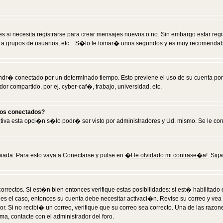
 si necesita registrarse para crear mensajes nuevos o no. Sin embargo estar reg
 a grupos de usuarios, etc... S�lo le tomar� unos segundos y es muy recomendab
tendr� conectado por un determinado tiempo. Esto previene el uso de su cuenta po
 compartido, por ej. cyber-caf�, trabajo, universidad, etc.
ios conectados?
activa esta opci�n s�lo podr� ser visto por administradores y Ud. mismo. Se le co
iada. Para esto vaya a Conectarse y pulse en
�He olvidado mi contrase�a!
. Sig
rrectos. Si est�n bien entonces verifique estas posibilidades: si est� habilitad
 es el caso, entonces su cuenta debe necesitar activaci�n. Revise su correo y vea
dor. Si no recibi� un correo, verifique que su correo sea correcto. Una de las raz
a, contacte con el administrador del foro.