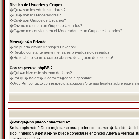
Niveles de Usuarios y Grupos
�Qu� son los Administradores?
�Qu� son los Moderadores?
�Qu� son Grupos de Usuarios?
�C�mo me uno a un Grupo de Usuarios?
�C�mo me convierto en el Moderador de un Grupo de Usuarios?
Mensajer�a Privada
�No puedo enviar Mensajes Privados!
�Recibo constantemente mensajes privados no deseados!
�He recibido spam o correo abusivo de alguien de este foro!
Con respecto a phpBB 2
�Qui�n hizo este sistema de foros?
�Por qu� no est� X caracter�stica disponible?
�A qui�n contacto con respecto a abusos y/o temas legales sobre este sist
�Por qu� no puedo conectarme?
Se ha registrado? Debe registrarse para poder conectarse. �Ha sido Ud. inh
sido inhibido y a�n as� no puede conectarse entonces vuelva a verificar su