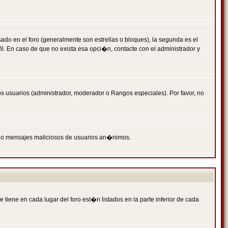
 en el foro (generalmente son estrellas o bloques), la segunda es el
il. En caso de que no exista esa opci�n, contacte con el administrador y
s usuarios (administrador, moderador o Rangos especiales). Por favor, no
PAM o mensajes maliciosos de usuarios an�nimos.
iene en cada lugar del foro est�n listados en la parte inferior de cada