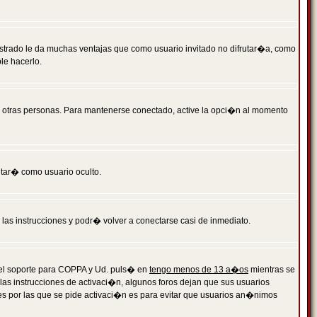
istrado le da muchas ventajas que como usuario invitado no difrutar�a, como
le hacerlo.
r otras personas. Para mantenerse conectado, active la opci�n al momento
ntar� como usuario oculto.
a las instrucciones y podr� volver a conectarse casi de inmediato.
o el soporte para COPPA y Ud. puls� en
tengo menos de 13 a�os
mientras se
 las instrucciones de activaci�n, algunos foros dejan que sus usuarios
ones por las que se pide activaci�n es para evitar que usuarios an�nimos