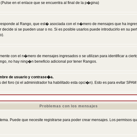
Pulse en el enlace que se encuentra al final de la p�gina)
responde al Rango, que est� asociada con el n�mero de mensajes que ha ingresado
ecide si se pueden usar o no. Si es posible usarlos puede introducirlo en su perf
o).
nte con el n�mero de mensajes ingresados o se utilizan para identificar a cierto
ngo, no hay ning�n beneficio adicional por tener Rangos.
ombre de usuario y contrase�a.
 del foro (si el administrador ha habilitado esta opci�n). Esto es para evitar S
Problemas con los mensajes
ema. Puede que necesite registrarse para poder crear mensajes. Los permisos que t