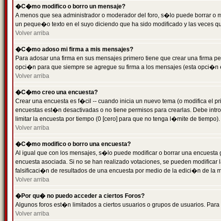
�C�mo modifico o borro un mensaje?
A menos que sea administrador o moderador del foro, s�lo puede borrar o 
un peque�o texto en el suyo diciendo que ha sido modificado y las veces que
Volver arriba
�C�mo adoso mi firma a mis mensajes?
Para adosar una firma en sus mensajes primero tiene que crear una firma pe
opci�n para que siempre se agregue su firma a los mensajes (esta opci�n es
Volver arriba
�C�mo creo una encuesta?
Crear una encuesta es f�cil -- cuando inicia un nuevo tema (o modifica el
encuestas est�n desactivadas o no tiene permisos para crearlas. Debe intro
limitar la encuesta por tiempo (0 [cero] para que no tenga l�mite de tiempo
Volver arriba
�C�mo modifico o borro una encuesta?
Al igual que con los mensajes, s�lo puede modificar o borrar una encuesta 
encuesta asociada. Si no se han realizado votaciones, se pueden modificar l
falsificaci�n de resultados de una encuesta por medio de la edici�n de la 
Volver arriba
�Por qu� no puedo acceder a ciertos Foros?
Algunos foros est�n limitados a ciertos usuarios o grupos de usuarios. Para 
Volver arriba