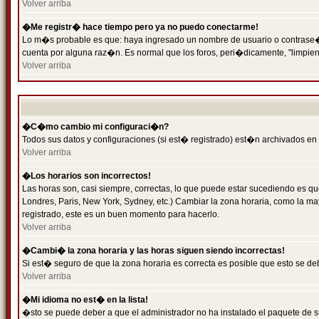
Volver arriba
�Me registr� hace tiempo pero ya no puedo conectarme!
Lo m�s probable es que: haya ingresado un nombre de usuario o contrase�a 
cuenta por alguna raz�n. Es normal que los foros, peri�dicamente, "limpie
Volver arriba
�C�mo cambio mi configuraci�n?
Todos sus datos y configuraciones (si est� registrado) est�n archivados en
Volver arriba
�Los horarios son incorrectos!
Las horas son, casi siempre, correctas, lo que puede estar sucediendo es que
Londres, Paris, New York, Sydney, etc.) Cambiar la zona horaria, como la 
registrado, este es un buen momento para hacerlo.
Volver arriba
�Cambi� la zona horaria y las horas siguen siendo incorrectas!
Si est� seguro de que la zona horaria es correcta es posible que esto se d
Volver arriba
�Mi idioma no est� en la lista!
�sto se puede deber a que el administrador no ha instalado el paquete de s