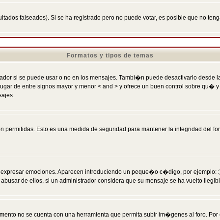
ltados falseados). Si se ha registrado pero no puede votar, es posible que no ten
Formatos y tipos de temas
r si se puede usar o no en los mensajes. Tambi�n puede desactivarlo desde la c
 ] en lugar de entre signos mayor y menor < and > y ofrece un buen control sobre
sajes.
 permitidas. Esto es una medida de seguridad para mantener la integridad del foro
esar emociones. Aparecen introduciendo un peque�o c�digo, por ejemplo: :) signifi
sar de ellos, si un administrador considera que su mensaje se ha vuelto ilegible 
nto no se cuenta con una herramienta que permita subir im�genes al foro. Por