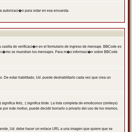
ga autorizaci�n para votar en esa encuesta.
asilla de verificaci�n en el formulario de ingreso de mensaje. BBCode es
 qu� y c�mo se muestran los mensajes. Para m�s informaci�n sobre BBCode
. De estar habilitado, Ud. puede deshabilitarlo cada vez que crea un
ca feliz, :( significa triste. La lista completa de emoticonos (smileys)
por este motivo, puede decidir borrarlo o privarlo del uso de los mismos.
 ende, Ud. debe hacer un enlace URL a una imagen que quiere que se