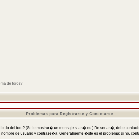
ema de foros?
Problemas para Registrarse y Conectarse
ibido del foro? (Se le mostrar� un mensaje si as� es.) De ser as�, debe contactar
 nombre de usuario y contrase�a. Generalmente �ste es el problema; si no, conta