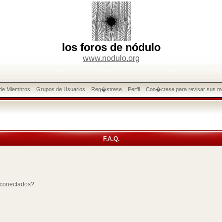
los foros de nódulo
www.nodulo.org
 de Miembros
Grupos de Usuarios
Reg�strese
Perfil
Con�ctese para revisar sus m
F.A.Q.
 conectados?