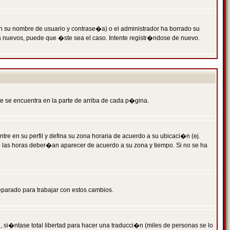
n su nombre de usuario y contrase�a) o el administrador ha borrado su
s nuevos, puede que �ste sea el caso. Intente registr�ndose de nuevo.
e se encuentra en la parte de arriba de cada p�gina.
tre en su perfil y defina su zona horaria de acuerdo a su ubicaci�n (ej.
o las horas deber�an aparecer de acuerdo a su zona y tiempo. Si no se ha
eparado para trabajar con estos cambios.
 si�ntase total libertad para hacer una traducci�n (miles de personas se lo