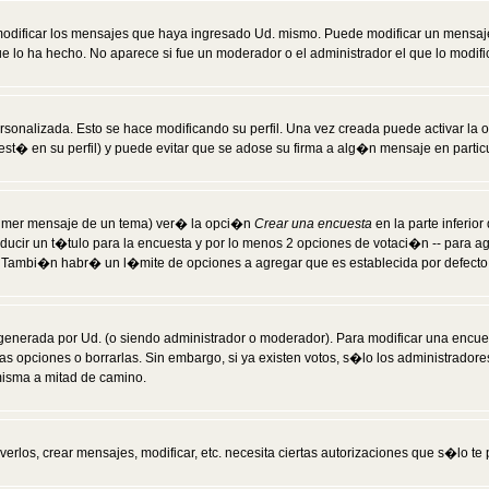
modificar los mensajes que haya ingresado Ud. mismo. Puede modificar un mensa
 lo ha hecho. No aparece si fue un moderador o el administrador el que lo modifi
rsonalizada. Esto se hace modificando su perfil. Una vez creada puede activar la
t� en su perfil) y puede evitar que se adose su firma a alg�n mensaje en particul
 primer mensaje de un tema) ver� la opci�n
Crear una encuesta
en la parte inferio
ducir un t�tulo para la encuesta y por lo menos 2 opciones de votaci�n -- para 
). Tambi�n habr� un l�mite de opciones a agregar que es establecida por defecto 
generada por Ud. (o siendo administrador o moderador). Para modificar una encues
as opciones o borrarlas. Sin embargo, si ya existen votos, s�lo los administrador
misma a mitad de camino.
verlos, crear mensajes, modificar, etc. necesita ciertas autorizaciones que s�lo t