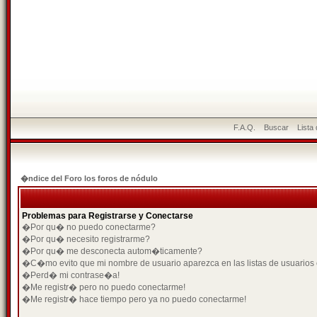
F.A.Q.
Buscar
Lista
�ndice del Foro los foros de nódulo
Problemas para Registrarse y Conectarse
�Por qu� no puedo conectarme?
�Por qu� necesito registrarme?
�Por qu� me desconecta autom�ticamente?
�C�mo evito que mi nombre de usuario aparezca en las listas de usuarios
�Perd� mi contrase�a!
�Me registr� pero no puedo conectarme!
�Me registr� hace tiempo pero ya no puedo conectarme!