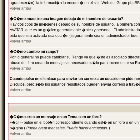
agradecer�n), la informaci�n la encontr� en el sitio Web del Grupo phpBB (
Volver arriba
�C�mo muestro una imagen debajo de mi nombre de usuario?
Hay dos tipos de im�genes debajo de su nombre de usuario, la primera cor
AVATAR, que es un gr�fico generalmente �nico y personal. El administrador d
pida que sea activada esa opci�n (seguramente sea un administrador buen
Volver arriba
�C�mo cambio mi rango?
Por lo general no puede cambiar su Rango ya que �ste es asociado directame
abuse del foro creando mensajes innecesarios s�lo para incrementar su Ra
Volver arriba
Cuando pulso en el enlace para enviar un correo a un usuario me pide n
Disculpe, pero s�lo los usuarios registrados pueden enviar correos a trav�s
Volver arriba
�C�mo creo un mensaje en un Tema o en un foro?
F�cil -- pulse en el bot�n correspondiente cuando est� en un foro o en un t
p�gina (
Puede crear mensajes. Puede hacer encuestas..
)
Volver arriba