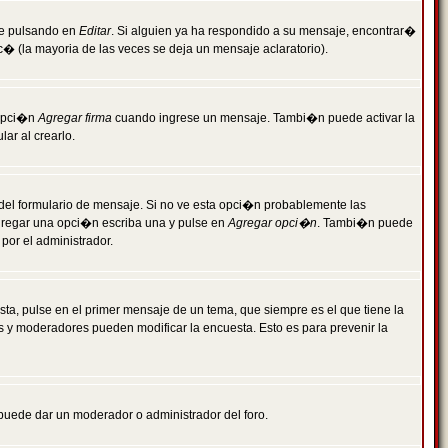
je pulsando en
Editar
. Si alguien ya ha respondido a su mensaje, encontrar�
c� (la mayoria de las veces se deja un mensaje aclaratorio).
 opci�n
Agregar firma
cuando ingrese un mensaje. Tambi�n puede activar la
ar al crearlo.
r del formulario de mensaje. Si no ve esta opci�n probablemente las
agregar una opci�n escriba una y pulse en
Agregar opci�n
. Tambi�n puede
por el administrador.
ta, pulse en el primer mensaje de un tema, que siempre es el que tiene la
es y moderadores pueden modificar la encuesta. Esto es para prevenir la
e puede dar un moderador o administrador del foro.