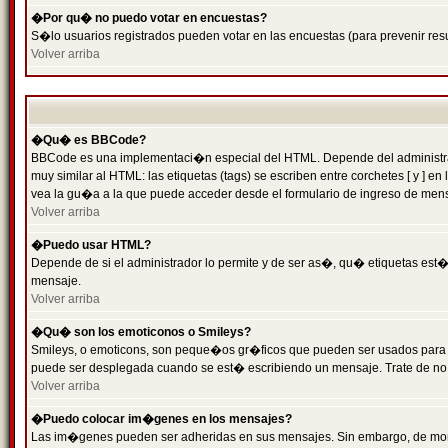
�Por qu� no puedo votar en encuestas?
S�lo usuarios registrados pueden votar en las encuestas (para prevenir resu
Volver arriba
�Qu� es BBCode?
BBCode es una implementaci�n especial del HTML. Depende del administrado
muy similar al HTML: las etiquetas (tags) se escriben entre corchetes [ y
vea la gu�a a la que puede acceder desde el formulario de ingreso de men
Volver arriba
�Puedo usar HTML?
Depende de si el administrador lo permite y de ser as�, qu� etiquetas est�n
mensaje.
Volver arriba
�Qu� son los emoticonos o Smileys?
Smileys, o emoticons, son peque�os gr�ficos que pueden ser usados para expr
puede ser desplegada cuando se est� escribiendo un mensaje. Trate de no abu
Volver arriba
�Puedo colocar im�genes en los mensajes?
Las im�genes pueden ser adheridas en sus mensajes. Sin embargo, de mome