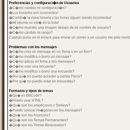
Preferencias y configuraci�n de Usuarios
�C�mo cambio mi configuraci�n?
�Los horarios son incorrectos!
�Cambi� la zona horaria y las horas siguen siendo incorrectas!
�Mi idioma no est� en la lista!
�C�mo muestro una imagen debajo de mi nombre de usuario?
�C�mo cambio mi rango?
Cuando pulso en el enlace para enviar un correo a un usuario me pide nom
Problemas con los mensajes
�C�mo creo un mensaje en un Tema o en un foro?
�C�mo modifico o borro un mensaje?
�C�mo adoso mi firma a mis mensajes?
�C�mo creo una encuesta?
�C�mo modifico o borro una encuesta?
�Por qu� no puedo acceder a ciertos Foros?
�Por qu� no puedo votar en encuestas?
Formatos y tipos de temas
�Qu� es BBCode?
�Puedo usar HTML?
�Qu� son los emoticonos o Smileys?
�Puedo colocar im�genes en los mensajes?
�Qu� son los Anuncios?
�Qu� son los Temas Permanentes?
�Qu� son los Temas Bloqueados?