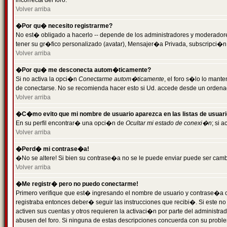
incorrecta del foro.
Volver arriba
�Por qu� necesito registrarme?
No est� obligado a hacerlo -- depende de los administradores y moderadores
tener su gr�fico personalizado (avatar), Mensajer�a Privada, subscripci�n
Volver arriba
�Por qu� me desconecta autom�ticamente?
Si no activa la opci�n
Conectarme autom�ticamente
, el foro s�lo lo man
de conectarse. No se recomienda hacer esto si Ud. accede desde un ordenador
Volver arriba
�C�mo evito que mi nombre de usuario aparezca en las listas de usuar
En su perfil encontrar� una opci�n de
Ocultar mi estado de conexi�n
; si 
Volver arriba
�Perd� mi contrase�a!
�No se altere! Si bien su contrase�a no se le puede enviar puede ser camb
Volver arriba
�Me registr� pero no puedo conectarme!
Primero verifique que est� ingresando el nombre de usuario y contrase�a co
registraba entonces deber� seguir las instrucciones que recibi�. Si este no
activen sus cuentas y otros requieren la activaci�n por parte del administra
abusen del foro. Si ninguna de estas descripciones concuerda con su problem