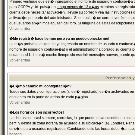
Primero verifique que est� ingresando el nombre de usuario y contrase�a cor
para COPPA y Ud. puls� en
tengo menos de 13 a�os
mientras se registrab
cuenta debe necesitar activaci�n. Revise su correo y vea las instrucciones d
activaci�n por parte del administrador. Si no recibi� un correo, verifique qu
que usuarios an�nimos abusen del foro. Si ninguna de estas descripciones c
Volver arriba
�Me registr� hace tiempo pero ya no puedo conectarme!
Lo m�s probable es que: haya ingresado un nombre de usuario o contrase�a
nombre de usuario y contrase�a) o el administrador ha borrado su cuenta p
usuarios, si Ud. pas� mucho tiempo sin escribir mensajes nuevos, puede qu
Volver arriba
Preferencias 
�C�mo cambio mi configuraci�n?
Todos sus datos y configuraciones (si est� registrado) est�n archivados en
encuentra en la parte de arriba de cada p�gina.
Volver arriba
�Los horarios son incorrectos!
Las horas son, casi siempre, correctas, lo que puede estar sucediendo es que
perfil y defina su zona horaria de acuerdo a su ubicaci�n (ej. Londres, Par
es s�lo para usuarios registrados. Cambiando esto las horas deber�an apar
hacerlo.