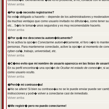
contrase�a. Generalmente �ste es el problema; si no, contacte con el admini
Volver arriba
�Por qu� necesito registrarme?
No est� obligado a hacerlo -- depende de los administradores y moderadores
da muchas ventajas que como usuario invitado no difrutar�a, como tener su
etc... S�lo le tomar� unos segundos y es muy recomendable hacerlo.
Volver arriba
�Por qu� me desconecta autom�ticamente?
Si no activa la opci�n
Conectarme autom�ticamente
, el foro s�lo lo mant
personas. Para mantenerse conectado, active la opci�n al momento de cone
cyber-caf�, trabajo, universidad, etc.
Volver arriba
�C�mo evito que mi nombre de usuario aparezca en las listas de usuar
En su perfil encontrar� una opci�n de
Ocultar mi estado de conexi�n
; si 
como usuario oculto.
Volver arriba
�Perd� mi contrase�a!
�No se altere! Si bien su contrase�a no se le puede enviar puede ser camb
instrucciones y podr� volver a conectarse casi de inmediato.
Volver arriba
�Me registr� pero no puedo conectarme!