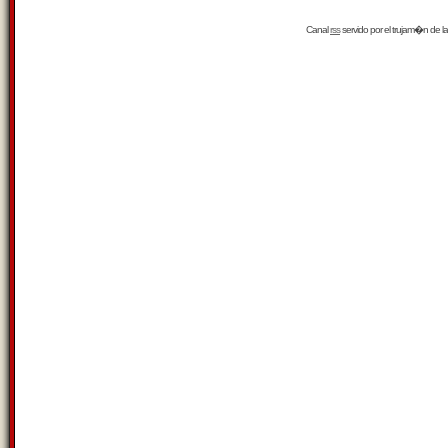
Canal
rss
servido por el
trujam�n
de la