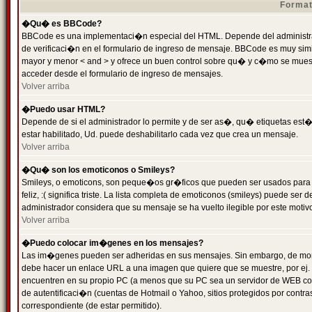
Format
�Qu� es BBCode?
BBCode es una implementaci�n especial del HTML. Depende del administrad
de verificaci�n en el formulario de ingreso de mensaje. BBCode es muy simila
mayor y menor < and > y ofrece un buen control sobre qu� y c�mo se mue
acceder desde el formulario de ingreso de mensajes.
Volver arriba
�Puedo usar HTML?
Depende de si el administrador lo permite y de ser as�, qu� etiquetas est�
estar habilitado, Ud. puede deshabilitarlo cada vez que crea un mensaje.
Volver arriba
�Qu� son los emoticonos o Smileys?
Smileys, o emoticons, son peque�os gr�ficos que pueden ser usados para 
feliz, :( significa triste. La lista completa de emoticonos (smileys) puede s
administrador considera que su mensaje se ha vuelto ilegible por este motivo
Volver arriba
�Puedo colocar im�genes en los mensajes?
Las im�genes pueden ser adheridas en sus mensajes. Sin embargo, de mome
debe hacer un enlace URL a una imagen que quiere que se muestre, por ej.
encuentren en su propio PC (a menos que su PC sea un servidor de WEB c
de autentificaci�n (cuentas de Hotmail o Yahoo, sitios protegidos por contr
correspondiente (de estar permitido).