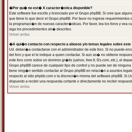
�Por qu� no est� X caracter�stica disponible?
Este software fue escrito y licenciado por el Grupo phpBB. Si cree que algun
que tiene lo que decir el Grupo phpBB. Por favor no ingrese requerimientos
la programaci�n de nuevas caracter�sticas. Por favor, lea los foros y vea c
siga los procedimientos ah� descritos.
Volver arriba
�A qui�n contacto con respecto a abusos y/o temas legales sobre este 
Ud. deber�a contactarse con el administrador de este foro. Si no puede enc
del foro y que el le indique a quien contactar. Si aun as� no obtiene resp
este foro corre sobre un dominio gr�tis (yahoo, free.fr, f2s.com, etc.), el d
Grupo phpBB carece de cualquier tipo de control y no puede ser de ninguna
tiene ning�n sentido contactar al Grupo phpBB en relaci�n a asuntos legal
respecto al sitio phpbb.com o la discreci�n misma del software phpBB. Si U
dispuesto a recibir una respuesta cortante o directamente no recibir respuest
Volver arriba