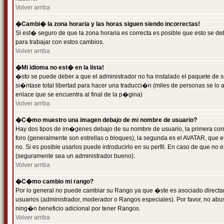
Volver arriba
�Cambi� la zona horaria y las horas siguen siendo incorrectas!
Si est� seguro de que la zona horaria es correcta es posible que esto se d
para trabajar con estos cambios.
Volver arriba
�Mi idioma no est� en la lista!
�sto se puede deber a que el administrador no ha instalado el paquete de s
si�ntase total libertad para hacer una traducci�n (miles de personas se lo
enlace que se encuentra al final de la p�gina)
Volver arriba
�C�mo muestro una imagen debajo de mi nombre de usuario?
Hay dos tipos de im�genes debajo de su nombre de usuario, la primera co
foro (generalmente son estrellas o bloques), la segunda es el AVATAR, que 
no. Si es posible usarlos puede introducirlo en su perfil. En caso de que no
(seguramente sea un administrador bueno).
Volver arriba
�C�mo cambio mi rango?
Por lo general no puede cambiar su Rango ya que �ste es asociado directame
usuarios (administrador, moderador o Rangos especiales). Por favor, no ab
ning�n beneficio adicional por tener Rangos.
Volver arriba