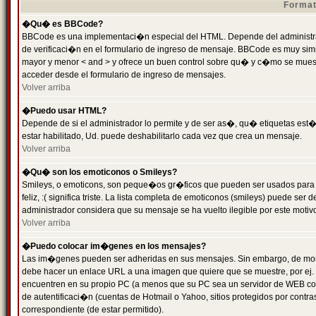
Format
�Qu� es BBCode?
BBCode es una implementaci�n especial del HTML. Depende del administrad
de verificaci�n en el formulario de ingreso de mensaje. BBCode es muy simila
mayor y menor < and > y ofrece un buen control sobre qu� y c�mo se mue
acceder desde el formulario de ingreso de mensajes.
Volver arriba
�Puedo usar HTML?
Depende de si el administrador lo permite y de ser as�, qu� etiquetas est�
estar habilitado, Ud. puede deshabilitarlo cada vez que crea un mensaje.
Volver arriba
�Qu� son los emoticonos o Smileys?
Smileys, o emoticons, son peque�os gr�ficos que pueden ser usados para 
feliz, :( significa triste. La lista completa de emoticonos (smileys) puede s
administrador considera que su mensaje se ha vuelto ilegible por este motivo
Volver arriba
�Puedo colocar im�genes en los mensajes?
Las im�genes pueden ser adheridas en sus mensajes. Sin embargo, de mome
debe hacer un enlace URL a una imagen que quiere que se muestre, por ej.
encuentren en su propio PC (a menos que su PC sea un servidor de WEB c
de autentificaci�n (cuentas de Hotmail o Yahoo, sitios protegidos por contr
correspondiente (de estar permitido).