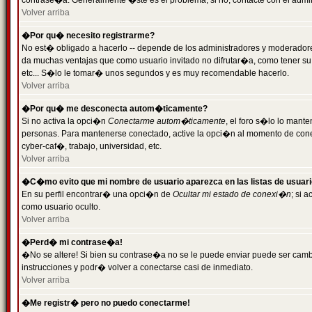
contrase�a. Generalmente �ste es el problema; si no, contacte con el admini
Volver arriba
�Por qu� necesito registrarme?
No est� obligado a hacerlo -- depende de los administradores y moderadores
da muchas ventajas que como usuario invitado no difrutar�a, como tener su
etc... S�lo le tomar� unos segundos y es muy recomendable hacerlo.
Volver arriba
�Por qu� me desconecta autom�ticamente?
Si no activa la opci�n
Conectarme autom�ticamente
, el foro s�lo lo mant
personas. Para mantenerse conectado, active la opci�n al momento de cone
cyber-caf�, trabajo, universidad, etc.
Volver arriba
�C�mo evito que mi nombre de usuario aparezca en las listas de usuar
En su perfil encontrar� una opci�n de
Ocultar mi estado de conexi�n
; si 
como usuario oculto.
Volver arriba
�Perd� mi contrase�a!
�No se altere! Si bien su contrase�a no se le puede enviar puede ser camb
instrucciones y podr� volver a conectarse casi de inmediato.
Volver arriba
�Me registr� pero no puedo conectarme!