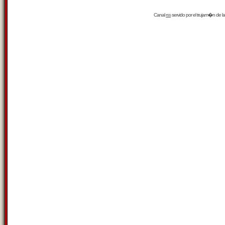
Canal
rss
servido por el
trujam�n
de la