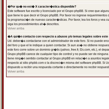
�Por qu� no est� X caracter�stica disponible?
Este software fue escrito y licenciado por el Grupo phpBB. Si cree que algun
que tiene lo que decir el Grupo phpBB. Por favor no ingrese requerimientos
la programaci�n de nuevas caracter�sticas. Por favor, lea los foros y vea c
siga los procedimientos ah� descritos.
Volver arriba
�A qui�n contacto con respecto a abusos y/o temas legales sobre este 
Ud. deber�a contactarse con el administrador de este foro. Si no puede enc
del foro y que el le indique a quien contactar. Si aun as� no obtiene resp
este foro corre sobre un dominio gr�tis (yahoo, free.fr, f2s.com, etc.), el d
Grupo phpBB carece de cualquier tipo de control y no puede ser de ninguna
tiene ning�n sentido contactar al Grupo phpBB en relaci�n a asuntos legal
respecto al sitio phpbb.com o la discreci�n misma del software phpBB. Si U
dispuesto a recibir una respuesta cortante o directamente no recibir respuest
Volver arriba