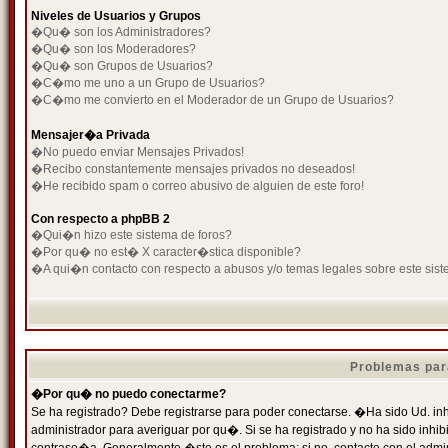
Niveles de Usuarios y Grupos
�Qu� son los Administradores?
�Qu� son los Moderadores?
�Qu� son Grupos de Usuarios?
�C�mo me uno a un Grupo de Usuarios?
�C�mo me convierto en el Moderador de un Grupo de Usuarios?
Mensajer�a Privada
�No puedo enviar Mensajes Privados!
�Recibo constantemente mensajes privados no deseados!
�He recibido spam o correo abusivo de alguien de este foro!
Con respecto a phpBB 2
�Qui�n hizo este sistema de foros?
�Por qu� no est� X caracter�stica disponible?
�A qui�n contacto con respecto a abusos y/o temas legales sobre este sist
Problemas par
�Por qu� no puedo conectarme?
Se ha registrado? Debe registrarse para poder conectarse. �Ha sido Ud. inh
administrador para averiguar por qu�. Si se ha registrado y no ha sido inh