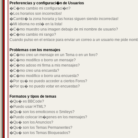
Preferencias y configuraci�n de Usuarios
�C�mo cambio mi configuraci�n?
�Los horarios son incorrectos!
�Cambi� la zona horaria y las horas siguen siendo incorrectas!
�Mi idioma no est� en la lista!
�C�mo muestro una imagen debajo de mi nombre de usuario?
�C�mo cambio mi rango?
Cuando pulso en el enlace para enviar un correo a un usuario me pide nom
Problemas con los mensajes
�C�mo creo un mensaje en un Tema o en un foro?
�C�mo modifico o borro un mensaje?
�C�mo adoso mi firma a mis mensajes?
�C�mo creo una encuesta?
�C�mo modifico o borro una encuesta?
�Por qu� no puedo acceder a ciertos Foros?
�Por qu� no puedo votar en encuestas?
Formatos y tipos de temas
�Qu� es BBCode?
�Puedo usar HTML?
�Qu� son los emoticonos o Smileys?
�Puedo colocar im�genes en los mensajes?
�Qu� son los Anuncios?
�Qu� son los Temas Permanentes?
�Qu� son los Temas Bloqueados?