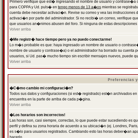
Primero verifique que est� ingresando el nombre de usuario y contrase�a cor
para COPPA y Ud. puls� en
tengo menos de 13 a�os
mientras se registrab
cuenta debe necesitar activaci�n. Revise su correo y vea las instrucciones d
activaci�n por parte del administrador. Si no recibi� un correo, verifique qu
que usuarios an�nimos abusen del foro. Si ninguna de estas descripciones c
Volver arriba
�Me registr� hace tiempo pero ya no puedo conectarme!
Lo m�s probable es que: haya ingresado un nombre de usuario o contrase�a
nombre de usuario y contrase�a) o el administrador ha borrado su cuenta p
usuarios, si Ud. pas� mucho tiempo sin escribir mensajes nuevos, puede qu
Volver arriba
Preferencias 
�C�mo cambio mi configuraci�n?
Todos sus datos y configuraciones (si est� registrado) est�n archivados en
encuentra en la parte de arriba de cada p�gina.
Volver arriba
�Los horarios son incorrectos!
Las horas son, casi siempre, correctas, lo que puede estar sucediendo es que
perfil y defina su zona horaria de acuerdo a su ubicaci�n (ej. Londres, Par
es s�lo para usuarios registrados. Cambiando esto las horas deber�an apar
hacerlo.