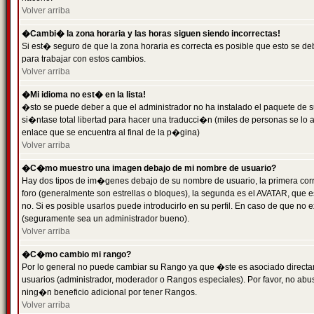
Volver arriba
�Cambi� la zona horaria y las horas siguen siendo incorrectas!
Si est� seguro de que la zona horaria es correcta es posible que esto se d
para trabajar con estos cambios.
Volver arriba
�Mi idioma no est� en la lista!
�sto se puede deber a que el administrador no ha instalado el paquete de s
si�ntase total libertad para hacer una traducci�n (miles de personas se lo
enlace que se encuentra al final de la p�gina)
Volver arriba
�C�mo muestro una imagen debajo de mi nombre de usuario?
Hay dos tipos de im�genes debajo de su nombre de usuario, la primera co
foro (generalmente son estrellas o bloques), la segunda es el AVATAR, que 
no. Si es posible usarlos puede introducirlo en su perfil. En caso de que no
(seguramente sea un administrador bueno).
Volver arriba
�C�mo cambio mi rango?
Por lo general no puede cambiar su Rango ya que �ste es asociado directame
usuarios (administrador, moderador o Rangos especiales). Por favor, no ab
ning�n beneficio adicional por tener Rangos.
Volver arriba