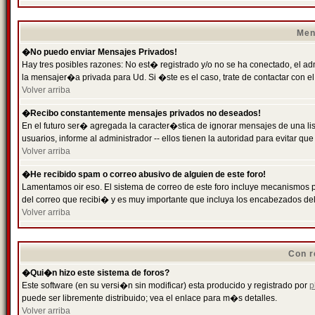
Men
�No puedo enviar Mensajes Privados!
Hay tres posibles razones: No est� registrado y/o no se ha conectado, el ad
la mensajer�a privada para Ud. Si �ste es el caso, trate de contactar con el
Volver arriba
�Recibo constantemente mensajes privados no deseados!
En el futuro ser� agregada la caracter�stica de ignorar mensajes de una l
usuarios, informe al administrador -- ellos tienen la autoridad para evitar 
Volver arriba
�He recibido spam o correo abusivo de alguien de este foro!
Lamentamos oir eso. El sistema de correo de este foro incluye mecanismos p
del correo que recibi� y es muy importante que incluya los encabezados de
Volver arriba
Con r
�Qui�n hizo este sistema de foros?
Este software (en su versi�n sin modificar) esta producido y registrado por
p
puede ser libremente distribuido; vea el enlace para m�s detalles.
Volver arriba