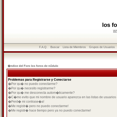
los f
w
F.A.Q.
Buscar
Lista de Miembros
Grupos de Usuarios
�ndice del Foro los foros de nódulo
Problemas para Registrarse y Conectarse
�Por qu� no puedo conectarme?
�Por qu� necesito registrarme?
�Por qu� me desconecta autom�ticamente?
�C�mo evito que mi nombre de usuario aparezca en las listas de usuarios
�Perd� mi contrase�a!
�Me registr� pero no puedo conectarme!
�Me registr� hace tiempo pero ya no puedo conectarme!