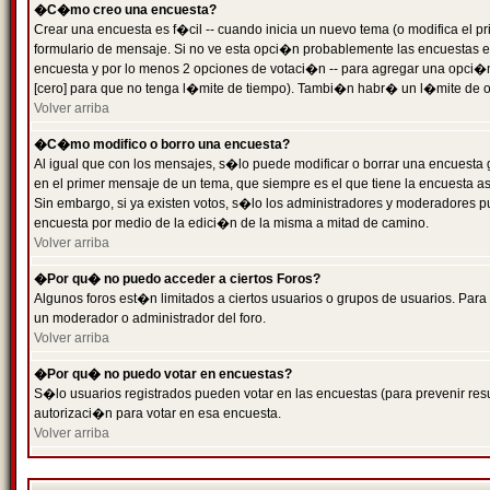
�C�mo creo una encuesta?
Crear una encuesta es f�cil -- cuando inicia un nuevo tema (o modifica el
formulario de mensaje. Si no ve esta opci�n probablemente las encuestas es
encuesta y por lo menos 2 opciones de votaci�n -- para agregar una opci�
[cero] para que no tenga l�mite de tiempo). Tambi�n habr� un l�mite de op
Volver arriba
�C�mo modifico o borro una encuesta?
Al igual que con los mensajes, s�lo puede modificar o borrar una encuesta 
en el primer mensaje de un tema, que siempre es el que tiene la encuesta as
Sin embargo, si ya existen votos, s�lo los administradores y moderadores pu
encuesta por medio de la edici�n de la misma a mitad de camino.
Volver arriba
�Por qu� no puedo acceder a ciertos Foros?
Algunos foros est�n limitados a ciertos usuarios o grupos de usuarios. Para 
un moderador o administrador del foro.
Volver arriba
�Por qu� no puedo votar en encuestas?
S�lo usuarios registrados pueden votar en las encuestas (para prevenir resu
autorizaci�n para votar en esa encuesta.
Volver arriba