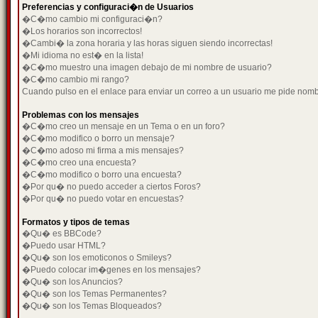
Preferencias y configuraci�n de Usuarios
�C�mo cambio mi configuraci�n?
�Los horarios son incorrectos!
�Cambi� la zona horaria y las horas siguen siendo incorrectas!
�Mi idioma no est� en la lista!
�C�mo muestro una imagen debajo de mi nombre de usuario?
�C�mo cambio mi rango?
Cuando pulso en el enlace para enviar un correo a un usuario me pide nom
Problemas con los mensajes
�C�mo creo un mensaje en un Tema o en un foro?
�C�mo modifico o borro un mensaje?
�C�mo adoso mi firma a mis mensajes?
�C�mo creo una encuesta?
�C�mo modifico o borro una encuesta?
�Por qu� no puedo acceder a ciertos Foros?
�Por qu� no puedo votar en encuestas?
Formatos y tipos de temas
�Qu� es BBCode?
�Puedo usar HTML?
�Qu� son los emoticonos o Smileys?
�Puedo colocar im�genes en los mensajes?
�Qu� son los Anuncios?
�Qu� son los Temas Permanentes?
�Qu� son los Temas Bloqueados?