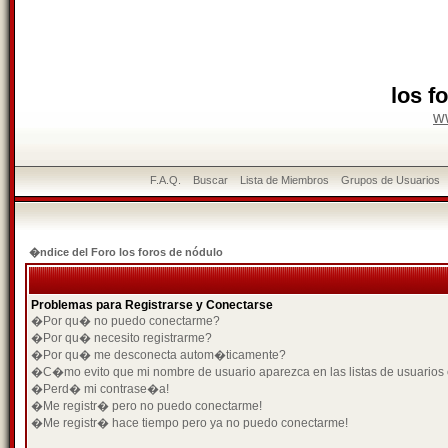
los f
w
F.A.Q.
Buscar
Lista de Miembros
Grupos de Usuarios
�ndice del Foro los foros de nódulo
Problemas para Registrarse y Conectarse
�Por qu� no puedo conectarme?
�Por qu� necesito registrarme?
�Por qu� me desconecta autom�ticamente?
�C�mo evito que mi nombre de usuario aparezca en las listas de usuarios
�Perd� mi contrase�a!
�Me registr� pero no puedo conectarme!
�Me registr� hace tiempo pero ya no puedo conectarme!