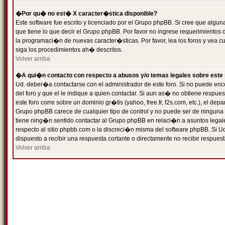
�Por qu� no est� X caracter�stica disponible?
Este software fue escrito y licenciado por el Grupo phpBB. Si cree que algun
que tiene lo que decir el Grupo phpBB. Por favor no ingrese requerimientos
la programaci�n de nuevas caracter�sticas. Por favor, lea los foros y vea c
siga los procedimientos ah� descritos.
Volver arriba
�A qui�n contacto con respecto a abusos y/o temas legales sobre este 
Ud. deber�a contactarse con el administrador de este foro. Si no puede enc
del foro y que el le indique a quien contactar. Si aun as� no obtiene resp
este foro corre sobre un dominio gr�tis (yahoo, free.fr, f2s.com, etc.), el d
Grupo phpBB carece de cualquier tipo de control y no puede ser de ninguna
tiene ning�n sentido contactar al Grupo phpBB en relaci�n a asuntos legal
respecto al sitio phpbb.com o la discreci�n misma del software phpBB. Si U
dispuesto a recibir una respuesta cortante o directamente no recibir respuest
Volver arriba