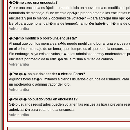
�C�mo creo una encuesta?
Crear una encuesta es f�cil -- cuando inicia un nuevo tema (o modifica el
formulario de mensaje. Si no ve esta opci�n probablemente las encuestas es
encuesta y por lo menos 2 opciones de votaci�n -- para agregar una opci�
[cero] para que no tenga l�mite de tiempo). Tambi�n habr� un l�mite de op
Volver arriba
�C�mo modifico o borro una encuesta?
Al igual que con los mensajes, s�lo puede modificar o borrar una encuesta 
en el primer mensaje de un tema, que siempre es el que tiene la encuesta as
Sin embargo, si ya existen votos, s�lo los administradores y moderadores pu
encuesta por medio de la edici�n de la misma a mitad de camino.
Volver arriba
�Por qu� no puedo acceder a ciertos Foros?
Algunos foros est�n limitados a ciertos usuarios o grupos de usuarios. Para 
un moderador o administrador del foro.
Volver arriba
�Por qu� no puedo votar en encuestas?
S�lo usuarios registrados pueden votar en las encuestas (para prevenir resu
autorizaci�n para votar en esa encuesta.
Volver arriba