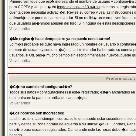
Primero verifique que est� ingresando el nombre de usuario y contrase�a cor
para COPPA y Ud. puls� en
tengo menos de 13 a�os
mientras se registrab
cuenta debe necesitar activaci�n. Revise su correo y vea las instrucciones d
activaci�n por parte del administrador. Si no recibi� un correo, verifique qu
que usuarios an�nimos abusen del foro. Si ninguna de estas descripciones c
Volver arriba
�Me registr� hace tiempo pero ya no puedo conectarme!
Lo m�s probable es que: haya ingresado un nombre de usuario o contrase�a
nombre de usuario y contrase�a) o el administrador ha borrado su cuenta p
usuarios, si Ud. pas� mucho tiempo sin escribir mensajes nuevos, puede qu
Volver arriba
Preferencias 
�C�mo cambio mi configuraci�n?
Todos sus datos y configuraciones (si est� registrado) est�n archivados en
encuentra en la parte de arriba de cada p�gina.
Volver arriba
�Los horarios son incorrectos!
Las horas son, casi siempre, correctas, lo que puede estar sucediendo es que
perfil y defina su zona horaria de acuerdo a su ubicaci�n (ej. Londres, Par
es s�lo para usuarios registrados. Cambiando esto las horas deber�an apar
hacerlo.