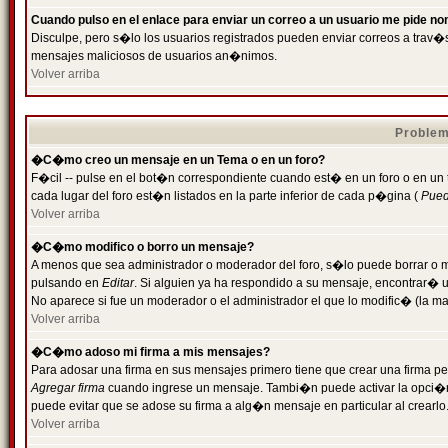
Cuando pulso en el enlace para enviar un correo a un usuario me pide n
Disculpe, pero s�lo los usuarios registrados pueden enviar correos a trav�s 
mensajes maliciosos de usuarios an�nimos.
Volver arriba
Problem
�C�mo creo un mensaje en un Tema o en un foro?
F�cil -- pulse en el bot�n correspondiente cuando est� en un foro o en un
cada lugar del foro est�n listados en la parte inferior de cada p�gina (
Puede
Volver arriba
�C�mo modifico o borro un mensaje?
A menos que sea administrador o moderador del foro, s�lo puede borrar o 
pulsando en
Editar
. Si alguien ya ha respondido a su mensaje, encontrar� 
No aparece si fue un moderador o el administrador el que lo modific� (la ma
Volver arriba
�C�mo adoso mi firma a mis mensajes?
Para adosar una firma en sus mensajes primero tiene que crear una firma pe
Agregar firma
cuando ingrese un mensaje. Tambi�n puede activar la opci�n 
puede evitar que se adose su firma a alg�n mensaje en particular al crearlo
Volver arriba