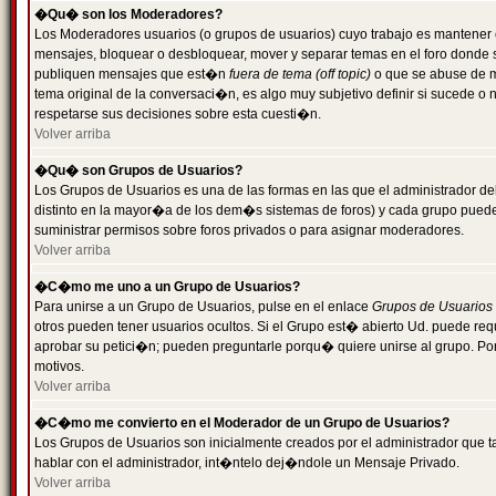
�Qu� son los Moderadores?
Los Moderadores usuarios (o grupos de usuarios) cuyo trabajo es mantener 
mensajes, bloquear o desbloquear, mover y separar temas en el foro donde
publiquen mensajes que est�n
fuera de tema (off topic)
o que se abuse de ma
tema original de la conversaci�n, es algo muy subjetivo definir si sucede 
respetarse sus decisiones sobre esta cuesti�n.
Volver arriba
�Qu� son Grupos de Usuarios?
Los Grupos de Usuarios es una de las formas en las que el administrador de
distinto en la mayor�a de los dem�s sistemas de foros) y cada grupo puede te
suministrar permisos sobre foros privados o para asignar moderadores.
Volver arriba
�C�mo me uno a un Grupo de Usuarios?
Para unirse a un Grupo de Usuarios, pulse en el enlace
Grupos de Usuarios
otros pueden tener usuarios ocultos. Si el Grupo est� abierto Ud. puede re
aprobar su petici�n; pueden preguntarle porqu� quiere unirse al grupo. Por
motivos.
Volver arriba
�C�mo me convierto en el Moderador de un Grupo de Usuarios?
Los Grupos de Usuarios son inicialmente creados por el administrador que
hablar con el administrador, int�ntelo dej�ndole un Mensaje Privado.
Volver arriba