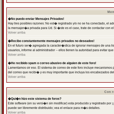
Men
�No puedo enviar Mensajes Privados!
Hay tres posibles razones: No est� registrado y/o no se ha conectado, el ad
la mensajer�a privada para Ud. Si �ste es el caso, trate de contactar con el
Volver arriba
�Recibo constantemente mensajes privados no deseados!
En el futuro ser� agregada la caracter�stica de ignorar mensajes de una l
usuarios, informe al administrador -- ellos tienen la autoridad para evitar 
Volver arriba
�He recibido spam o correo abusivo de alguien de este foro!
Lamentamos oir eso. El sistema de correo de este foro incluye mecanismos p
del correo que recibi� y es muy importante que incluya los encabezados de
Volver arriba
Con r
�Qui�n hizo este sistema de foros?
Este software (en su versi�n sin modificar) esta producido y registrado por
p
puede ser libremente distribuido; vea el enlace para m�s detalles.
Volver arriba