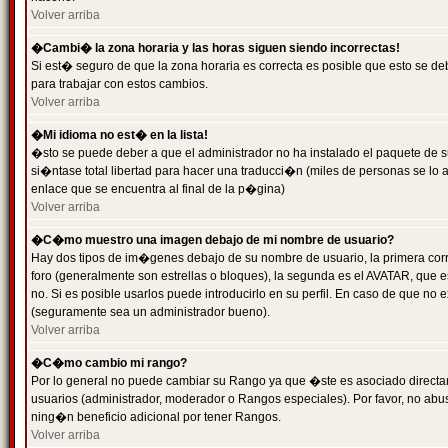
Volver arriba
�Cambi� la zona horaria y las horas siguen siendo incorrectas!
Si est� seguro de que la zona horaria es correcta es posible que esto se d
para trabajar con estos cambios.
Volver arriba
�Mi idioma no est� en la lista!
�sto se puede deber a que el administrador no ha instalado el paquete de s
si�ntase total libertad para hacer una traducci�n (miles de personas se lo
enlace que se encuentra al final de la p�gina)
Volver arriba
�C�mo muestro una imagen debajo de mi nombre de usuario?
Hay dos tipos de im�genes debajo de su nombre de usuario, la primera co
foro (generalmente son estrellas o bloques), la segunda es el AVATAR, que 
no. Si es posible usarlos puede introducirlo en su perfil. En caso de que no
(seguramente sea un administrador bueno).
Volver arriba
�C�mo cambio mi rango?
Por lo general no puede cambiar su Rango ya que �ste es asociado directame
usuarios (administrador, moderador o Rangos especiales). Por favor, no ab
ning�n beneficio adicional por tener Rangos.
Volver arriba