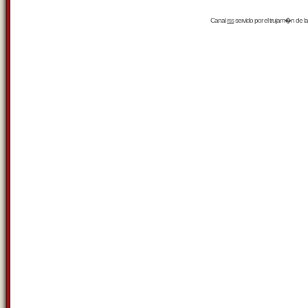
Canal
rss
servido por el
trujam�n
de la