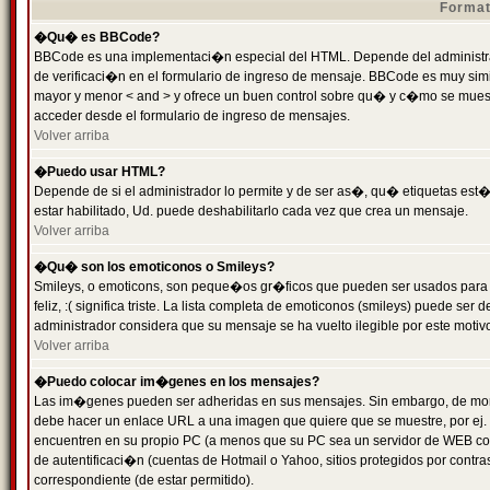
Format
�Qu� es BBCode?
BBCode es una implementaci�n especial del HTML. Depende del administrad
de verificaci�n en el formulario de ingreso de mensaje. BBCode es muy simila
mayor y menor < and > y ofrece un buen control sobre qu� y c�mo se mue
acceder desde el formulario de ingreso de mensajes.
Volver arriba
�Puedo usar HTML?
Depende de si el administrador lo permite y de ser as�, qu� etiquetas est�
estar habilitado, Ud. puede deshabilitarlo cada vez que crea un mensaje.
Volver arriba
�Qu� son los emoticonos o Smileys?
Smileys, o emoticons, son peque�os gr�ficos que pueden ser usados para 
feliz, :( significa triste. La lista completa de emoticonos (smileys) puede s
administrador considera que su mensaje se ha vuelto ilegible por este motivo
Volver arriba
�Puedo colocar im�genes en los mensajes?
Las im�genes pueden ser adheridas en sus mensajes. Sin embargo, de mome
debe hacer un enlace URL a una imagen que quiere que se muestre, por ej.
encuentren en su propio PC (a menos que su PC sea un servidor de WEB c
de autentificaci�n (cuentas de Hotmail o Yahoo, sitios protegidos por contr
correspondiente (de estar permitido).