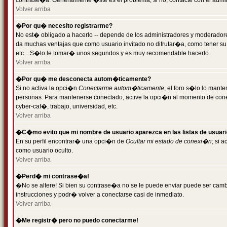
contrase�a. Generalmente �ste es el problema; si no, contacte con el admini
Volver arriba
�Por qu� necesito registrarme?
No est� obligado a hacerlo -- depende de los administradores y moderadores
da muchas ventajas que como usuario invitado no difrutar�a, como tener su
etc... S�lo le tomar� unos segundos y es muy recomendable hacerlo.
Volver arriba
�Por qu� me desconecta autom�ticamente?
Si no activa la opci�n
Conectarme autom�ticamente
, el foro s�lo lo mant
personas. Para mantenerse conectado, active la opci�n al momento de cone
cyber-caf�, trabajo, universidad, etc.
Volver arriba
�C�mo evito que mi nombre de usuario aparezca en las listas de usuar
En su perfil encontrar� una opci�n de
Ocultar mi estado de conexi�n
; si 
como usuario oculto.
Volver arriba
�Perd� mi contrase�a!
�No se altere! Si bien su contrase�a no se le puede enviar puede ser camb
instrucciones y podr� volver a conectarse casi de inmediato.
Volver arriba
�Me registr� pero no puedo conectarme!