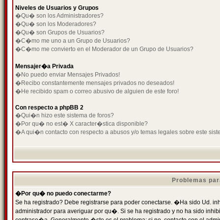
Niveles de Usuarios y Grupos
�Qu� son los Administradores?
�Qu� son los Moderadores?
�Qu� son Grupos de Usuarios?
�C�mo me uno a un Grupo de Usuarios?
�C�mo me convierto en el Moderador de un Grupo de Usuarios?
Mensajer�a Privada
�No puedo enviar Mensajes Privados!
�Recibo constantemente mensajes privados no deseados!
�He recibido spam o correo abusivo de alguien de este foro!
Con respecto a phpBB 2
�Qui�n hizo este sistema de foros?
�Por qu� no est� X caracter�stica disponible?
�A qui�n contacto con respecto a abusos y/o temas legales sobre este sist
Problemas par
�Por qu� no puedo conectarme?
Se ha registrado? Debe registrarse para poder conectarse. �Ha sido Ud. inh
administrador para averiguar por qu�. Si se ha registrado y no ha sido inh