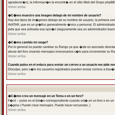
agradecer�n), la informaci�n la encontr� en el sitio Web del Grupo phpBB (
Volver arriba
�C�mo muestro una imagen debajo de mi nombre de usuario?
Hay dos tipos de im�genes debajo de su nombre de usuario, la primera cor
AVATAR, que es un gr�fico generalmente �nico y personal. El administrador d
pida que sea activada esa opci�n (seguramente sea un administrador buen
Volver arriba
�C�mo cambio mi rango?
Por lo general no puede cambiar su Rango ya que �ste es asociado directame
abuse del foro creando mensajes innecesarios s�lo para incrementar su Ra
Volver arriba
Cuando pulso en el enlace para enviar un correo a un usuario me pide n
Disculpe, pero s�lo los usuarios registrados pueden enviar correos a trav�s
Volver arriba
�C�mo creo un mensaje en un Tema o en un foro?
F�cil -- pulse en el bot�n correspondiente cuando est� en un foro o en un t
p�gina (
Puede crear mensajes. Puede hacer encuestas..
)
Volver arriba