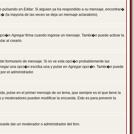
je pulsando en
Editar
. Si alguien ya ha respondido a su mensaje, encontrar�
c� (la mayoria de las veces se deja un mensaje aclaratorio).
 opci�n
Agregar firma
cuando ingrese un mensaje. Tambi�n puede activar la
ar al crearlo.
r del formulario de mensaje. Si no ve esta opci�n probablemente las
agregar una opci�n escriba una y pulse en
Agregar opci�n
. Tambi�n puede
por el administrador.
ta, pulse en el primer mensaje de un tema, que siempre es el que tiene la
es y moderadores pueden modificar la encuesta. Esto es para prevenir la
e puede dar un moderador o administrador del foro.