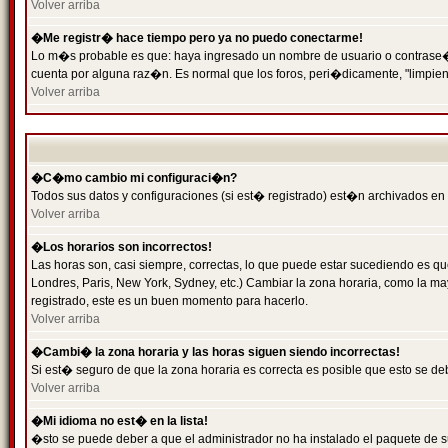
Volver arriba
�Me registr� hace tiempo pero ya no puedo conectarme!
Lo m�s probable es que: haya ingresado un nombre de usuario o contrase�a 
cuenta por alguna raz�n. Es normal que los foros, peri�dicamente, "limpie
Volver arriba
�C�mo cambio mi configuraci�n?
Todos sus datos y configuraciones (si est� registrado) est�n archivados en
Volver arriba
�Los horarios son incorrectos!
Las horas son, casi siempre, correctas, lo que puede estar sucediendo es que
Londres, Paris, New York, Sydney, etc.) Cambiar la zona horaria, como la 
registrado, este es un buen momento para hacerlo.
Volver arriba
�Cambi� la zona horaria y las horas siguen siendo incorrectas!
Si est� seguro de que la zona horaria es correcta es posible que esto se d
Volver arriba
�Mi idioma no est� en la lista!
�sto se puede deber a que el administrador no ha instalado el paquete de s