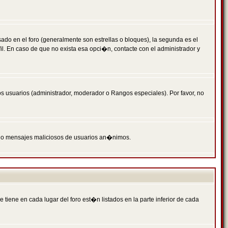
 en el foro (generalmente son estrellas o bloques), la segunda es el
il. En caso de que no exista esa opci�n, contacte con el administrador y
s usuarios (administrador, moderador o Rangos especiales). Por favor, no
PAM o mensajes maliciosos de usuarios an�nimos.
iene en cada lugar del foro est�n listados en la parte inferior de cada