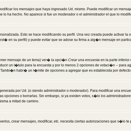
modificar los mensajes que haya ingresado Ud. mismo. Puede modificar un mensa
 lo ha hecho. No aparece si fue un moderador o el administrador el que lo modifi
rsonalizada. Esto se hace modificando su perfil. Una vez creada puede activar la
t� en su perfil) y puede evitar que se adose su firma a alg�n mensaje en particul
 primer mensaje de un tema) ver� la opci�n
Crear una encuesta
en la parte inferio
ducir un t�tulo para la encuesta y por lo menos 2 opciones de votaci�n -- para 
). Tambi�n habr� un l�mite de opciones a agregar que es establecida por defecto 
generada por Ud. (o siendo administrador o moderador). Para modificar una encues
as opciones o borrarlas. Sin embargo, si ya existen votos, s�lo los administrador
misma a mitad de camino.
verlos, crear mensajes, modificar, etc. necesita ciertas autorizaciones que s�lo t