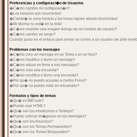
Preferencias y configuraci�n de Usuarios
�C�mo cambio mi configuraci�n?
�Los horarios son incorrectos!
�Cambi� la zona horaria y las horas siguen siendo incorrectas!
�Mi idioma no est� en la lista!
�C�mo muestro una imagen debajo de mi nombre de usuario?
�C�mo cambio mi rango?
Cuando pulso en el enlace para enviar un correo a un usuario me pide nom
Problemas con los mensajes
�C�mo creo un mensaje en un Tema o en un foro?
�C�mo modifico o borro un mensaje?
�C�mo adoso mi firma a mis mensajes?
�C�mo creo una encuesta?
�C�mo modifico o borro una encuesta?
�Por qu� no puedo acceder a ciertos Foros?
�Por qu� no puedo votar en encuestas?
Formatos y tipos de temas
�Qu� es BBCode?
�Puedo usar HTML?
�Qu� son los emoticonos o Smileys?
�Puedo colocar im�genes en los mensajes?
�Qu� son los Anuncios?
�Qu� son los Temas Permanentes?
�Qu� son los Temas Bloqueados?