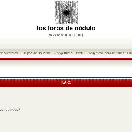
los foros de nódulo
www.nodulo.org
 de Miembros
Grupos de Usuarios
Reg�strese
Perfil
Con�ctese para revisar sus m
F.A.Q.
 conectados?