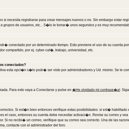
 si necesita registrarse para crear mensajes nuevos o no. Sin embargo estar reg
 a grupos de usuarios, etc... S�lo le tomar� unos segundos y es muy recomendab
tendr� conectado por un determinado tiempo. Esto previene el uso de su cuenta po
 compartido, por ej. cyber-caf�, trabajo, universidad, etc.
ios conectados?
activa esta opci�n s�lo podr� ser visto por administradores y Ud. mismo. Se le co
iada. Para esto vaya a Conectarse y pulse en
�He olvidado mi contrase�a!
. Sig
rrectos. Si est�n bien entonces verifique estas posibilidades: si est� habilitad
 es el caso, entonces su cuenta debe necesitar activaci�n. Revise su correo y vea
dor. Si no recibi� un correo, verifique que su correo sea correcto. Una de las raz
a, contacte con el administrador del foro.