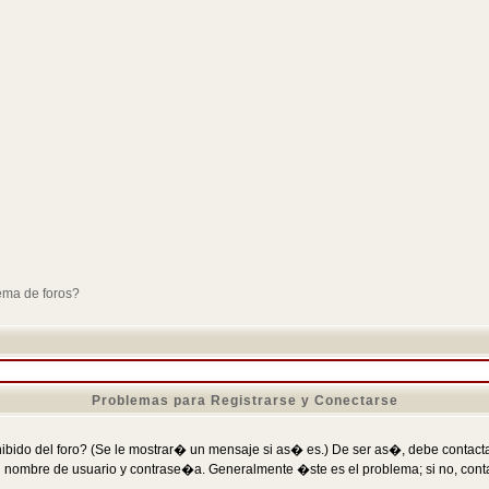
ema de foros?
Problemas para Registrarse y Conectarse
ibido del foro? (Se le mostrar� un mensaje si as� es.) De ser as�, debe contactar
 nombre de usuario y contrase�a. Generalmente �ste es el problema; si no, conta