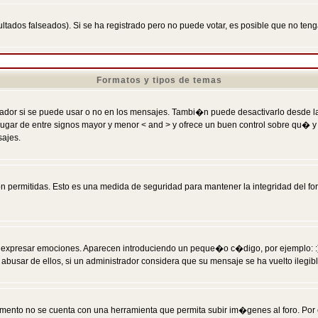
ltados falseados). Si se ha registrado pero no puede votar, es posible que no ten
Formatos y tipos de temas
r si se puede usar o no en los mensajes. Tambi�n puede desactivarlo desde la c
 ] en lugar de entre signos mayor y menor < and > y ofrece un buen control sobre
sajes.
 permitidas. Esto es una medida de seguridad para mantener la integridad del foro
esar emociones. Aparecen introduciendo un peque�o c�digo, por ejemplo: :) signifi
sar de ellos, si un administrador considera que su mensaje se ha vuelto ilegible 
nto no se cuenta con una herramienta que permita subir im�genes al foro. Por