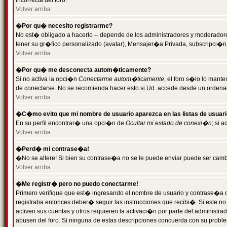
incorrecta del foro.
Volver arriba
�Por qu� necesito registrarme?
No est� obligado a hacerlo -- depende de los administradores y moderadores
tener su gr�fico personalizado (avatar), Mensajer�a Privada, subscripci�n
Volver arriba
�Por qu� me desconecta autom�ticamente?
Si no activa la opci�n
Conectarme autom�ticamente
, el foro s�lo lo man
de conectarse. No se recomienda hacer esto si Ud. accede desde un ordenador
Volver arriba
�C�mo evito que mi nombre de usuario aparezca en las listas de usuar
En su perfil encontrar� una opci�n de
Ocultar mi estado de conexi�n
; si 
Volver arriba
�Perd� mi contrase�a!
�No se altere! Si bien su contrase�a no se le puede enviar puede ser camb
Volver arriba
�Me registr� pero no puedo conectarme!
Primero verifique que est� ingresando el nombre de usuario y contrase�a co
registraba entonces deber� seguir las instrucciones que recibi�. Si este no
activen sus cuentas y otros requieren la activaci�n por parte del administra
abusen del foro. Si ninguna de estas descripciones concuerda con su problem