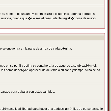
n su nombre de usuario y contrase�a) o el administrador ha borrado su
s nuevos, puede que �ste sea el caso. Intente registr�ndose de nuevo.
e se encuentra en la parte de arriba de cada p�gina.
tre en su perfil y defina su zona horaria de acuerdo a su ubicaci�n (ej.
o las horas deber�an aparecer de acuerdo a su zona y tiempo. Si no se ha
eparado para trabajar con estos cambios.
 si�ntase total libertad para hacer una traducci�n (miles de personas se lo