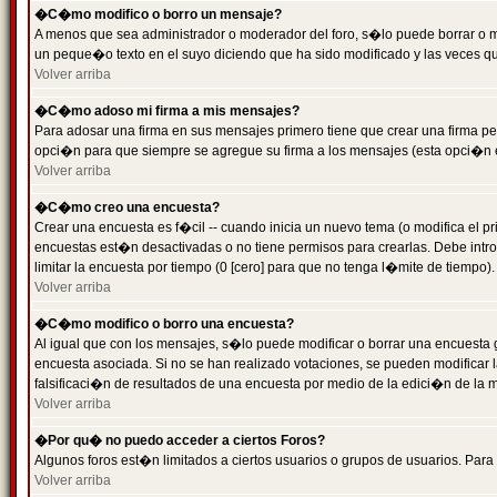
�C�mo modifico o borro un mensaje?
A menos que sea administrador o moderador del foro, s�lo puede borrar o 
un peque�o texto en el suyo diciendo que ha sido modificado y las veces que
Volver arriba
�C�mo adoso mi firma a mis mensajes?
Para adosar una firma en sus mensajes primero tiene que crear una firma pe
opci�n para que siempre se agregue su firma a los mensajes (esta opci�n es
Volver arriba
�C�mo creo una encuesta?
Crear una encuesta es f�cil -- cuando inicia un nuevo tema (o modifica el
encuestas est�n desactivadas o no tiene permisos para crearlas. Debe intro
limitar la encuesta por tiempo (0 [cero] para que no tenga l�mite de tiempo
Volver arriba
�C�mo modifico o borro una encuesta?
Al igual que con los mensajes, s�lo puede modificar o borrar una encuesta 
encuesta asociada. Si no se han realizado votaciones, se pueden modificar l
falsificaci�n de resultados de una encuesta por medio de la edici�n de la 
Volver arriba
�Por qu� no puedo acceder a ciertos Foros?
Algunos foros est�n limitados a ciertos usuarios o grupos de usuarios. Para 
Volver arriba