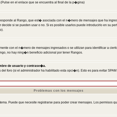
Pulse en el enlace que se encuentra al final de la p�gina)
responde al Rango, que est� asociada con el n�mero de mensajes que ha ingresado
ecide si se pueden usar o no. Si es posible usarlos puede introducirlo en su perf
o).
nte con el n�mero de mensajes ingresados o se utilizan para identificar a cierto
ngo, no hay ning�n beneficio adicional por tener Rangos.
ombre de usuario y contrase�a.
 del foro (si el administrador ha habilitado esta opci�n). Esto es para evitar S
Problemas con los mensajes
ema. Puede que necesite registrarse para poder crear mensajes. Los permisos que t