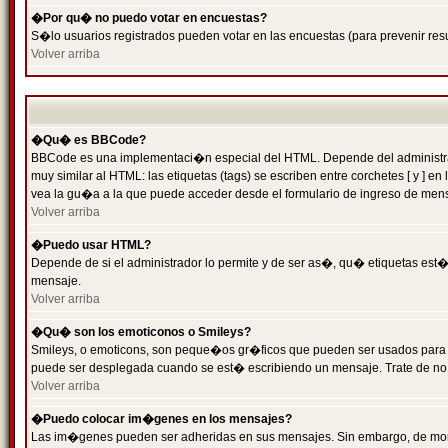
�Por qu� no puedo votar en encuestas?
S�lo usuarios registrados pueden votar en las encuestas (para prevenir resu
Volver arriba
�Qu� es BBCode?
BBCode es una implementaci�n especial del HTML. Depende del administrado
muy similar al HTML: las etiquetas (tags) se escriben entre corchetes [ y
vea la gu�a a la que puede acceder desde el formulario de ingreso de men
Volver arriba
�Puedo usar HTML?
Depende de si el administrador lo permite y de ser as�, qu� etiquetas est�n
mensaje.
Volver arriba
�Qu� son los emoticonos o Smileys?
Smileys, o emoticons, son peque�os gr�ficos que pueden ser usados para expr
puede ser desplegada cuando se est� escribiendo un mensaje. Trate de no abu
Volver arriba
�Puedo colocar im�genes en los mensajes?
Las im�genes pueden ser adheridas en sus mensajes. Sin embargo, de mome