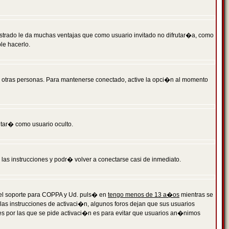
istrado le da muchas ventajas que como usuario invitado no difrutar�a, como
le hacerlo.
r otras personas. Para mantenerse conectado, active la opci�n al momento
ntar� como usuario oculto.
a las instrucciones y podr� volver a conectarse casi de inmediato.
o el soporte para COPPA y Ud. puls� en
tengo menos de 13 a�os
mientras se
 las instrucciones de activaci�n, algunos foros dejan que sus usuarios
ones por las que se pide activaci�n es para evitar que usuarios an�nimos