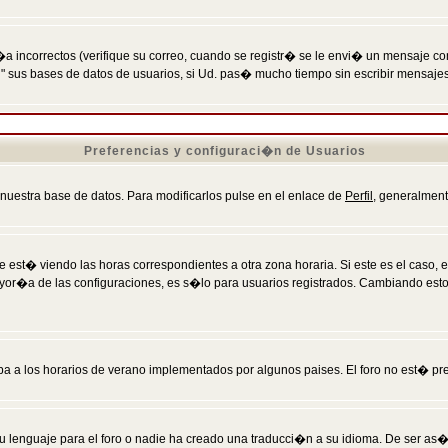
incorrectos (verifique su correo, cuando se registr� se le envi� un mensaje co
n" sus bases de datos de usuarios, si Ud. pas� mucho tiempo sin escribir mensaje
Preferencias y configuraci�n de Usuarios
 nuestra base de datos. Para modificarlos pulse en el enlace de
Perfil
, generalment
 est� viendo las horas correspondientes a otra zona horaria. Si este es el caso, en
mayor�a de las configuraciones, es s�lo para usuarios registrados. Cambiando est
eba a los horarios de verano implementados por algunos paises. El foro no est� pr
u lenguaje para el foro o nadie ha creado una traducci�n a su idioma. De ser as�,