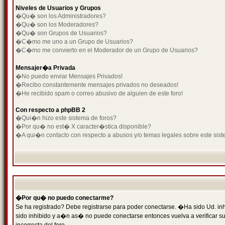
Niveles de Usuarios y Grupos
�Qu� son los Administradores?
�Qu� son los Moderadores?
�Qu� son Grupos de Usuarios?
�C�mo me uno a un Grupo de Usuarios?
�C�mo me convierto en el Moderador de un Grupo de Usuarios?
Mensajer�a Privada
�No puedo enviar Mensajes Privados!
�Recibo constantemente mensajes privados no deseados!
�He recibido spam o correo abusivo de alguien de este foro!
Con respecto a phpBB 2
�Qui�n hizo este sistema de foros?
�Por qu� no est� X caracter�stica disponible?
�A qui�n contacto con respecto a abusos y/o temas legales sobre este sist
�Por qu� no puedo conectarme?
Se ha registrado? Debe registrarse para poder conectarse. �Ha sido Ud. inh
sido inhibido y a�n as� no puede conectarse entonces vuelva a verificar su