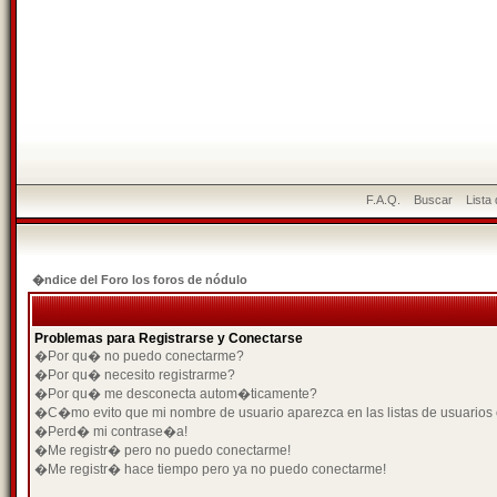
F.A.Q.
Buscar
Lista
�ndice del Foro los foros de nódulo
Problemas para Registrarse y Conectarse
�Por qu� no puedo conectarme?
�Por qu� necesito registrarme?
�Por qu� me desconecta autom�ticamente?
�C�mo evito que mi nombre de usuario aparezca en las listas de usuarios
�Perd� mi contrase�a!
�Me registr� pero no puedo conectarme!
�Me registr� hace tiempo pero ya no puedo conectarme!