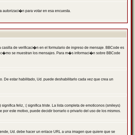
ga autorizaci�n para votar en esa encuesta.
asilla de verificaci�n en el formulario de ingreso de mensaje. BBCode es
 qu� y c�mo se muestran los mensajes. Para m�s informaci�n sobre BBCode
. De estar habilitado, Ud. puede deshabilitarlo cada vez que crea un
ca feliz, :( significa triste. La lista completa de emoticonos (smileys)
por este motivo, puede decidir borrarlo o privarlo del uso de los mismos.
 ende, Ud. debe hacer un enlace URL a una imagen que quiere que se