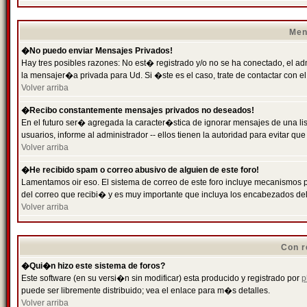
Men
�No puedo enviar Mensajes Privados!
Hay tres posibles razones: No est� registrado y/o no se ha conectado, el ad
la mensajer�a privada para Ud. Si �ste es el caso, trate de contactar con el
Volver arriba
�Recibo constantemente mensajes privados no deseados!
En el futuro ser� agregada la caracter�stica de ignorar mensajes de una l
usuarios, informe al administrador -- ellos tienen la autoridad para evitar 
Volver arriba
�He recibido spam o correo abusivo de alguien de este foro!
Lamentamos oir eso. El sistema de correo de este foro incluye mecanismos p
del correo que recibi� y es muy importante que incluya los encabezados de
Volver arriba
Con r
�Qui�n hizo este sistema de foros?
Este software (en su versi�n sin modificar) esta producido y registrado por
p
puede ser libremente distribuido; vea el enlace para m�s detalles.
Volver arriba