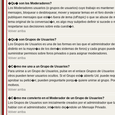
�Qu� son los Moderadores?
Los Moderadores usuarios (o grupos de usuarios) cuyo trabajo es mantener 
mensajes, bloquear o desbloquear, mover y separar temas en el foro donde
publiquen mensajes que est�n
fuera de tema (off topic)
o que se abuse de ma
tema original de la conversaci�n, es algo muy subjetivo definir si sucede 
respetarse sus decisiones sobre esta cuesti�n.
Volver arriba
�Qu� son Grupos de Usuarios?
Los Grupos de Usuarios es una de las formas en las que el administrador de
distinto en la mayor�a de los dem�s sistemas de foros) y cada grupo puede te
suministrar permisos sobre foros privados o para asignar moderadores.
Volver arriba
�C�mo me uno a un Grupo de Usuarios?
Para unirse a un Grupo de Usuarios, pulse en el enlace
Grupos de Usuarios
otros pueden tener usuarios ocultos. Si el Grupo est� abierto Ud. puede re
aprobar su petici�n; pueden preguntarle porqu� quiere unirse al grupo. Por
motivos.
Volver arriba
�C�mo me convierto en el Moderador de un Grupo de Usuarios?
Los Grupos de Usuarios son inicialmente creados por el administrador que
hablar con el administrador, int�ntelo dej�ndole un Mensaje Privado.
Volver arriba