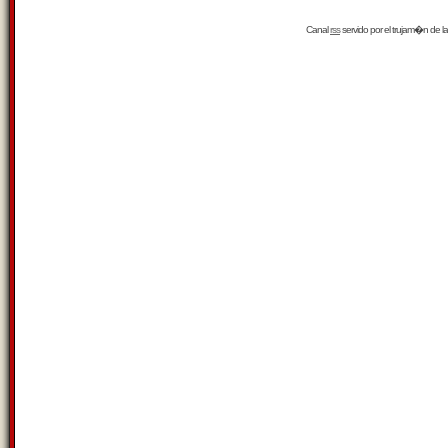
Canal
rss
servido por el
trujam�n
de la