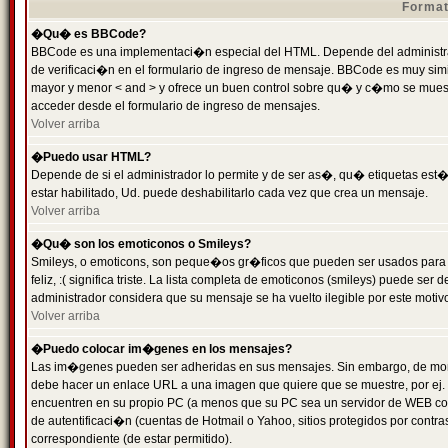
Format
�Qu� es BBCode?
BBCode es una implementaci�n especial del HTML. Depende del administrad
de verificaci�n en el formulario de ingreso de mensaje. BBCode es muy simila
mayor y menor < and > y ofrece un buen control sobre qu� y c�mo se mue
acceder desde el formulario de ingreso de mensajes.
Volver arriba
�Puedo usar HTML?
Depende de si el administrador lo permite y de ser as�, qu� etiquetas est�
estar habilitado, Ud. puede deshabilitarlo cada vez que crea un mensaje.
Volver arriba
�Qu� son los emoticonos o Smileys?
Smileys, o emoticons, son peque�os gr�ficos que pueden ser usados para 
feliz, :( significa triste. La lista completa de emoticonos (smileys) puede s
administrador considera que su mensaje se ha vuelto ilegible por este motivo
Volver arriba
�Puedo colocar im�genes en los mensajes?
Las im�genes pueden ser adheridas en sus mensajes. Sin embargo, de mome
debe hacer un enlace URL a una imagen que quiere que se muestre, por ej.
encuentren en su propio PC (a menos que su PC sea un servidor de WEB c
de autentificaci�n (cuentas de Hotmail o Yahoo, sitios protegidos por contr
correspondiente (de estar permitido).