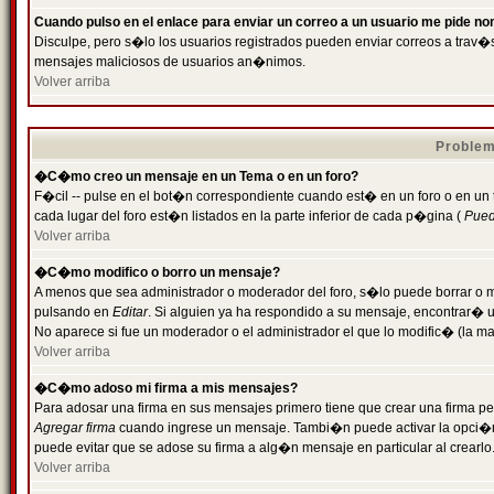
Cuando pulso en el enlace para enviar un correo a un usuario me pide n
Disculpe, pero s�lo los usuarios registrados pueden enviar correos a trav�s 
mensajes maliciosos de usuarios an�nimos.
Volver arriba
Problem
�C�mo creo un mensaje en un Tema o en un foro?
F�cil -- pulse en el bot�n correspondiente cuando est� en un foro o en un
cada lugar del foro est�n listados en la parte inferior de cada p�gina (
Puede
Volver arriba
�C�mo modifico o borro un mensaje?
A menos que sea administrador o moderador del foro, s�lo puede borrar o 
pulsando en
Editar
. Si alguien ya ha respondido a su mensaje, encontrar� 
No aparece si fue un moderador o el administrador el que lo modific� (la ma
Volver arriba
�C�mo adoso mi firma a mis mensajes?
Para adosar una firma en sus mensajes primero tiene que crear una firma pe
Agregar firma
cuando ingrese un mensaje. Tambi�n puede activar la opci�n 
puede evitar que se adose su firma a alg�n mensaje en particular al crearlo
Volver arriba