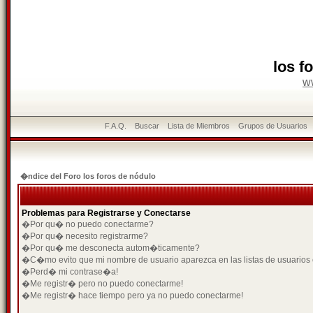
los f
w
F.A.Q.
Buscar
Lista de Miembros
Grupos de Usuarios
�ndice del Foro los foros de nódulo
Problemas para Registrarse y Conectarse
�Por qu� no puedo conectarme?
�Por qu� necesito registrarme?
�Por qu� me desconecta autom�ticamente?
�C�mo evito que mi nombre de usuario aparezca en las listas de usuarios
�Perd� mi contrase�a!
�Me registr� pero no puedo conectarme!
�Me registr� hace tiempo pero ya no puedo conectarme!