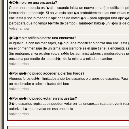
�C�mo creo una encuesta?
Crear una encuesta es f�cil -- cuando inicia un nuevo tema (o modifica el
formulario de mensaje. Si no ve esta opci�n probablemente las encuestas es
encuesta y por lo menos 2 opciones de votaci�n -- para agregar una opci�
[cero] para que no tenga l�mite de tiempo). Tambi�n habr� un l�mite de op
Volver arriba
�C�mo modifico o borro una encuesta?
Al igual que con los mensajes, s�lo puede modificar o borrar una encuesta 
en el primer mensaje de un tema, que siempre es el que tiene la encuesta as
Sin embargo, si ya existen votos, s�lo los administradores y moderadores pu
encuesta por medio de la edici�n de la misma a mitad de camino.
Volver arriba
�Por qu� no puedo acceder a ciertos Foros?
Algunos foros est�n limitados a ciertos usuarios o grupos de usuarios. Para 
un moderador o administrador del foro.
Volver arriba
�Por qu� no puedo votar en encuestas?
S�lo usuarios registrados pueden votar en las encuestas (para prevenir resu
autorizaci�n para votar en esa encuesta.
Volver arriba