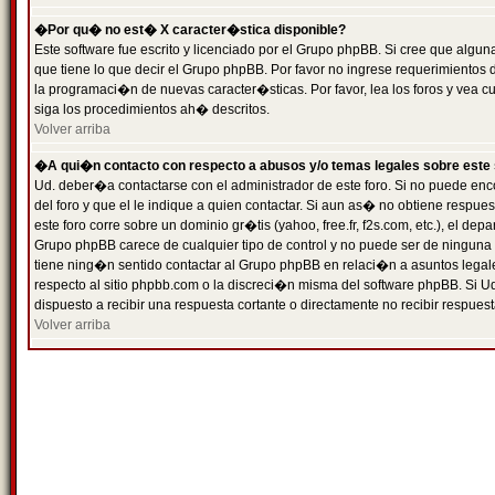
�Por qu� no est� X caracter�stica disponible?
Este software fue escrito y licenciado por el Grupo phpBB. Si cree que algun
que tiene lo que decir el Grupo phpBB. Por favor no ingrese requerimientos
la programaci�n de nuevas caracter�sticas. Por favor, lea los foros y vea c
siga los procedimientos ah� descritos.
Volver arriba
�A qui�n contacto con respecto a abusos y/o temas legales sobre este 
Ud. deber�a contactarse con el administrador de este foro. Si no puede enc
del foro y que el le indique a quien contactar. Si aun as� no obtiene resp
este foro corre sobre un dominio gr�tis (yahoo, free.fr, f2s.com, etc.), el d
Grupo phpBB carece de cualquier tipo de control y no puede ser de ninguna
tiene ning�n sentido contactar al Grupo phpBB en relaci�n a asuntos legal
respecto al sitio phpbb.com o la discreci�n misma del software phpBB. Si U
dispuesto a recibir una respuesta cortante o directamente no recibir respuest
Volver arriba