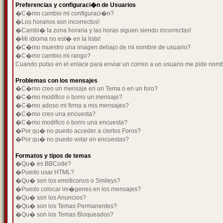
Preferencias y configuraci�n de Usuarios
�C�mo cambio mi configuraci�n?
�Los horarios son incorrectos!
�Cambi� la zona horaria y las horas siguen siendo incorrectas!
�Mi idioma no est� en la lista!
�C�mo muestro una imagen debajo de mi nombre de usuario?
�C�mo cambio mi rango?
Cuando pulso en el enlace para enviar un correo a un usuario me pide nom
Problemas con los mensajes
�C�mo creo un mensaje en un Tema o en un foro?
�C�mo modifico o borro un mensaje?
�C�mo adoso mi firma a mis mensajes?
�C�mo creo una encuesta?
�C�mo modifico o borro una encuesta?
�Por qu� no puedo acceder a ciertos Foros?
�Por qu� no puedo votar en encuestas?
Formatos y tipos de temas
�Qu� es BBCode?
�Puedo usar HTML?
�Qu� son los emoticonos o Smileys?
�Puedo colocar im�genes en los mensajes?
�Qu� son los Anuncios?
�Qu� son los Temas Permanentes?
�Qu� son los Temas Bloqueados?