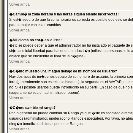
Volver arriba
�Cambi� la zona horaria y las horas siguen siendo incorrectas!
Si est� seguro de que la zona horaria es correcta es posible que esto se d
para trabajar con estos cambios.
Volver arriba
�Mi idioma no est� en la lista!
�sto se puede deber a que el administrador no ha instalado el paquete de s
si�ntase total libertad para hacer una traducci�n (miles de personas se lo
enlace que se encuentra al final de la p�gina)
Volver arriba
�C�mo muestro una imagen debajo de mi nombre de usuario?
Hay dos tipos de im�genes debajo de su nombre de usuario, la primera co
foro (generalmente son estrellas o bloques), la segunda es el AVATAR, que 
no. Si es posible usarlos puede introducirlo en su perfil. En caso de que no
(seguramente sea un administrador bueno).
Volver arriba
�C�mo cambio mi rango?
Por lo general no puede cambiar su Rango ya que �ste es asociado directame
usuarios (administrador, moderador o Rangos especiales). Por favor, no ab
ning�n beneficio adicional por tener Rangos.
Volver arriba