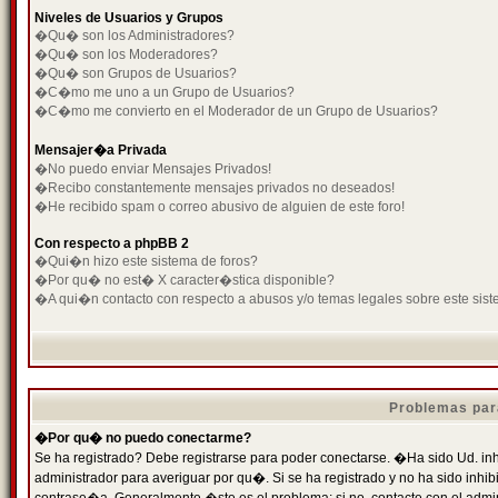
Niveles de Usuarios y Grupos
�Qu� son los Administradores?
�Qu� son los Moderadores?
�Qu� son Grupos de Usuarios?
�C�mo me uno a un Grupo de Usuarios?
�C�mo me convierto en el Moderador de un Grupo de Usuarios?
Mensajer�a Privada
�No puedo enviar Mensajes Privados!
�Recibo constantemente mensajes privados no deseados!
�He recibido spam o correo abusivo de alguien de este foro!
Con respecto a phpBB 2
�Qui�n hizo este sistema de foros?
�Por qu� no est� X caracter�stica disponible?
�A qui�n contacto con respecto a abusos y/o temas legales sobre este sist
Problemas par
�Por qu� no puedo conectarme?
Se ha registrado? Debe registrarse para poder conectarse. �Ha sido Ud. inh
administrador para averiguar por qu�. Si se ha registrado y no ha sido inh