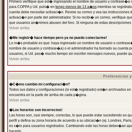
Primero verifique que est� ingresando el nombre de usuario y contrase�a cor
para COPPA y Ud. puls� en
tengo menos de 13 a�os
mientras se registrab
cuenta debe necesitar activaci�n. Revise su correo y vea las instrucciones d
activaci�n por parte del administrador. Si no recibi� un correo, verifique qu
que usuarios an�nimos abusen del foro. Si ninguna de estas descripciones c
Volver arriba
�Me registr� hace tiempo pero ya no puedo conectarme!
Lo m�s probable es que: haya ingresado un nombre de usuario o contrase�a
nombre de usuario y contrase�a) o el administrador ha borrado su cuenta p
usuarios, si Ud. pas� mucho tiempo sin escribir mensajes nuevos, puede qu
Volver arriba
Preferencias 
�C�mo cambio mi configuraci�n?
Todos sus datos y configuraciones (si est� registrado) est�n archivados en
encuentra en la parte de arriba de cada p�gina.
Volver arriba
�Los horarios son incorrectos!
Las horas son, casi siempre, correctas, lo que puede estar sucediendo es que
perfil y defina su zona horaria de acuerdo a su ubicaci�n (ej. Londres, Par
es s�lo para usuarios registrados. Cambiando esto las horas deber�an apar
hacerlo.