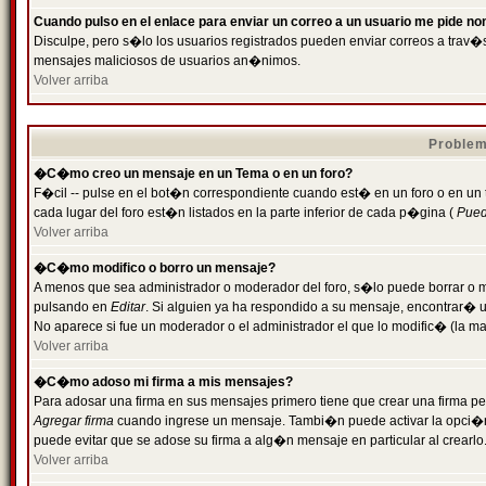
Cuando pulso en el enlace para enviar un correo a un usuario me pide n
Disculpe, pero s�lo los usuarios registrados pueden enviar correos a trav�s 
mensajes maliciosos de usuarios an�nimos.
Volver arriba
Problem
�C�mo creo un mensaje en un Tema o en un foro?
F�cil -- pulse en el bot�n correspondiente cuando est� en un foro o en un
cada lugar del foro est�n listados en la parte inferior de cada p�gina (
Puede
Volver arriba
�C�mo modifico o borro un mensaje?
A menos que sea administrador o moderador del foro, s�lo puede borrar o 
pulsando en
Editar
. Si alguien ya ha respondido a su mensaje, encontrar� 
No aparece si fue un moderador o el administrador el que lo modific� (la ma
Volver arriba
�C�mo adoso mi firma a mis mensajes?
Para adosar una firma en sus mensajes primero tiene que crear una firma pe
Agregar firma
cuando ingrese un mensaje. Tambi�n puede activar la opci�n 
puede evitar que se adose su firma a alg�n mensaje en particular al crearlo
Volver arriba