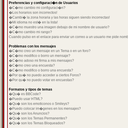
Preferencias y configuraci�n de Usuarios
�C�mo cambio mi configuraci�n?
�Los horarios son incorrectos!
�Cambi� la zona horaria y las horas siguen siendo incorrectas!
�Mi idioma no est� en la lista!
�C�mo muestro una imagen debajo de mi nombre de usuario?
�C�mo cambio mi rango?
Cuando pulso en el enlace para enviar un correo a un usuario me pide nom
Problemas con los mensajes
�C�mo creo un mensaje en un Tema o en un foro?
�C�mo modifico o borro un mensaje?
�C�mo adoso mi firma a mis mensajes?
�C�mo creo una encuesta?
�C�mo modifico o borro una encuesta?
�Por qu� no puedo acceder a ciertos Foros?
�Por qu� no puedo votar en encuestas?
Formatos y tipos de temas
�Qu� es BBCode?
�Puedo usar HTML?
�Qu� son los emoticonos o Smileys?
�Puedo colocar im�genes en los mensajes?
�Qu� son los Anuncios?
�Qu� son los Temas Permanentes?
�Qu� son los Temas Bloqueados?