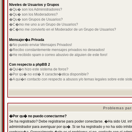
Niveles de Usuarios y Grupos
�Qu� son los Administradores?
�Qu� son los Moderadores?
�Qu� son Grupos de Usuarios?
�C�mo me uno a un Grupo de Usuarios?
�C�mo me convierto en el Moderador de un Grupo de Usuarios?
Mensajer�a Privada
�No puedo enviar Mensajes Privados!
�Recibo constantemente mensajes privados no deseados!
�He recibido spam o correo abusivo de alguien de este foro!
Con respecto a phpBB 2
�Qui�n hizo este sistema de foros?
�Por qu� no est� X caracter�stica disponible?
�A qui�n contacto con respecto a abusos y/o temas legales sobre este sist
Problemas par
�Por qu� no puedo conectarme?
Se ha registrado? Debe registrarse para poder conectarse. �Ha sido Ud. inh
administrador para averiguar por qu�. Si se ha registrado y no ha sido inh