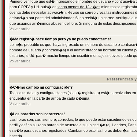
Primero verifique que est� ingresando el nombre de usuario y contrase�a cor
para COPPA y Ud. puls� en
tengo menos de 13 a�os
mientras se registrab
cuenta debe necesitar activaci�n. Revise su correo y vea las instrucciones d
activaci�n por parte del administrador. Si no recibi� un correo, verifique qu
que usuarios an�nimos abusen del foro. Si ninguna de estas descripciones c
Volver arriba
�Me registr� hace tiempo pero ya no puedo conectarme!
Lo m�s probable es que: haya ingresado un nombre de usuario o contrase�a
nombre de usuario y contrase�a) o el administrador ha borrado su cuenta p
usuarios, si Ud. pas� mucho tiempo sin escribir mensajes nuevos, puede qu
Volver arriba
Preferencias 
�C�mo cambio mi configuraci�n?
Todos sus datos y configuraciones (si est� registrado) est�n archivados en
encuentra en la parte de arriba de cada p�gina.
Volver arriba
�Los horarios son incorrectos!
Las horas son, casi siempre, correctas, lo que puede estar sucediendo es que
perfil y defina su zona horaria de acuerdo a su ubicaci�n (ej. Londres, Par
es s�lo para usuarios registrados. Cambiando esto las horas deber�an apar
hacerlo.