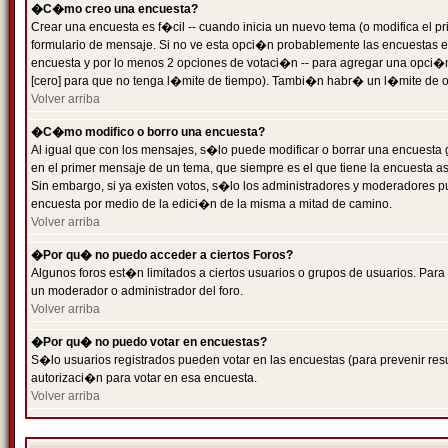
�C�mo creo una encuesta?
Crear una encuesta es f�cil -- cuando inicia un nuevo tema (o modifica el
formulario de mensaje. Si no ve esta opci�n probablemente las encuestas es
encuesta y por lo menos 2 opciones de votaci�n -- para agregar una opci�
[cero] para que no tenga l�mite de tiempo). Tambi�n habr� un l�mite de op
Volver arriba
�C�mo modifico o borro una encuesta?
Al igual que con los mensajes, s�lo puede modificar o borrar una encuesta 
en el primer mensaje de un tema, que siempre es el que tiene la encuesta as
Sin embargo, si ya existen votos, s�lo los administradores y moderadores pu
encuesta por medio de la edici�n de la misma a mitad de camino.
Volver arriba
�Por qu� no puedo acceder a ciertos Foros?
Algunos foros est�n limitados a ciertos usuarios o grupos de usuarios. Para 
un moderador o administrador del foro.
Volver arriba
�Por qu� no puedo votar en encuestas?
S�lo usuarios registrados pueden votar en las encuestas (para prevenir resu
autorizaci�n para votar en esa encuesta.
Volver arriba