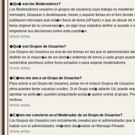
�Qu� son los Moderadores?
Los Moderadores usuarios (o grupos de usuarios) cuyo trabajo es mantener 
mensajes, bloquear o desbloquear, mover y separar temas en el foro donde
publiquen mensajes que est�n
fuera de tema (off topic)
o que se abuse de ma
tema original de la conversaci�n, es algo muy subjetivo definir si sucede 
respetarse sus decisiones sobre esta cuesti�n.
Volver arriba
�Qu� son Grupos de Usuarios?
Los Grupos de Usuarios es una de las formas en las que el administrador de
distinto en la mayor�a de los dem�s sistemas de foros) y cada grupo puede te
suministrar permisos sobre foros privados o para asignar moderadores.
Volver arriba
�C�mo me uno a un Grupo de Usuarios?
Para unirse a un Grupo de Usuarios, pulse en el enlace
Grupos de Usuarios
otros pueden tener usuarios ocultos. Si el Grupo est� abierto Ud. puede re
aprobar su petici�n; pueden preguntarle porqu� quiere unirse al grupo. Por
motivos.
Volver arriba
�C�mo me convierto en el Moderador de un Grupo de Usuarios?
Los Grupos de Usuarios son inicialmente creados por el administrador que
hablar con el administrador, int�ntelo dej�ndole un Mensaje Privado.
Volver arriba