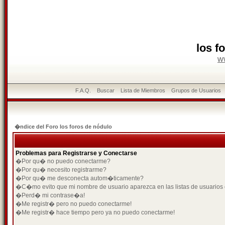
los f
w
F.A.Q.
Buscar
Lista de Miembros
Grupos de Usuarios
�ndice del Foro los foros de nódulo
Problemas para Registrarse y Conectarse
�Por qu� no puedo conectarme?
�Por qu� necesito registrarme?
�Por qu� me desconecta autom�ticamente?
�C�mo evito que mi nombre de usuario aparezca en las listas de usuarios
�Perd� mi contrase�a!
�Me registr� pero no puedo conectarme!
�Me registr� hace tiempo pero ya no puedo conectarme!