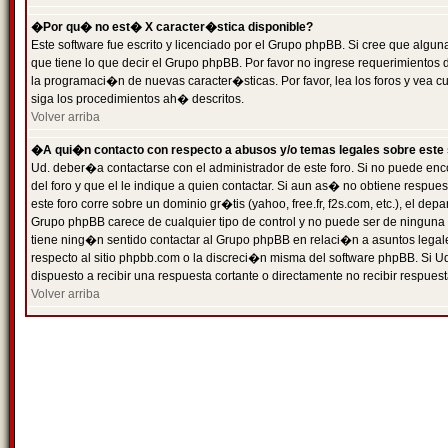
�Por qu� no est� X caracter�stica disponible?
Este software fue escrito y licenciado por el Grupo phpBB. Si cree que algun
que tiene lo que decir el Grupo phpBB. Por favor no ingrese requerimientos
la programaci�n de nuevas caracter�sticas. Por favor, lea los foros y vea c
siga los procedimientos ah� descritos.
Volver arriba
�A qui�n contacto con respecto a abusos y/o temas legales sobre este 
Ud. deber�a contactarse con el administrador de este foro. Si no puede enc
del foro y que el le indique a quien contactar. Si aun as� no obtiene resp
este foro corre sobre un dominio gr�tis (yahoo, free.fr, f2s.com, etc.), el d
Grupo phpBB carece de cualquier tipo de control y no puede ser de ninguna
tiene ning�n sentido contactar al Grupo phpBB en relaci�n a asuntos legal
respecto al sitio phpbb.com o la discreci�n misma del software phpBB. Si U
dispuesto a recibir una respuesta cortante o directamente no recibir respuest
Volver arriba