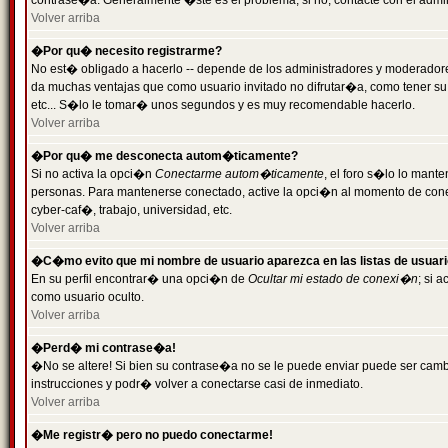
contrase�a. Generalmente �ste es el problema; si no, contacte con el admini
Volver arriba
�Por qu� necesito registrarme?
No est� obligado a hacerlo -- depende de los administradores y moderadores
da muchas ventajas que como usuario invitado no difrutar�a, como tener su
etc... S�lo le tomar� unos segundos y es muy recomendable hacerlo.
Volver arriba
�Por qu� me desconecta autom�ticamente?
Si no activa la opci�n
Conectarme autom�ticamente
, el foro s�lo lo mant
personas. Para mantenerse conectado, active la opci�n al momento de cone
cyber-caf�, trabajo, universidad, etc.
Volver arriba
�C�mo evito que mi nombre de usuario aparezca en las listas de usuar
En su perfil encontrar� una opci�n de
Ocultar mi estado de conexi�n
; si 
como usuario oculto.
Volver arriba
�Perd� mi contrase�a!
�No se altere! Si bien su contrase�a no se le puede enviar puede ser camb
instrucciones y podr� volver a conectarse casi de inmediato.
Volver arriba
�Me registr� pero no puedo conectarme!