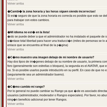
Volver arriba
�Cambi� la zona horaria y las horas siguen siendo incorrectas!
Si est� seguro de que la zona horaria es correcta es posible que esto se d
para trabajar con estos cambios.
Volver arriba
�Mi idioma no est� en la lista!
�sto se puede deber a que el administrador no ha instalado el paquete de s
si�ntase total libertad para hacer una traducci�n (miles de personas se lo
enlace que se encuentra al final de la p�gina)
Volver arriba
�C�mo muestro una imagen debajo de mi nombre de usuario?
Hay dos tipos de im�genes debajo de su nombre de usuario, la primera co
foro (generalmente son estrellas o bloques), la segunda es el AVATAR, que 
no. Si es posible usarlos puede introducirlo en su perfil. En caso de que no
(seguramente sea un administrador bueno).
Volver arriba
�C�mo cambio mi rango?
Por lo general no puede cambiar su Rango ya que �ste es asociado directame
usuarios (administrador, moderador o Rangos especiales). Por favor, no ab
ning�n beneficio adicional por tener Rangos.
Volver arriba