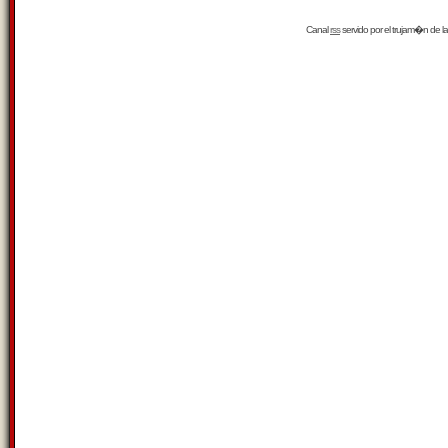
Canal
rss
servido por el
trujam�n
de la