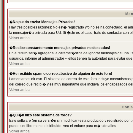
Men
�No puedo enviar Mensajes Privados!
Hay tres posibles razones: No est� registrado y/o no se ha conectado, el ad
la mensajer�a privada para Ud. Si �ste es el caso, trate de contactar con el
Volver arriba
�Recibo constantemente mensajes privados no deseados!
En el futuro ser� agregada la caracter�stica de ignorar mensajes de una l
usuarios, informe al administrador -- ellos tienen la autoridad para evitar 
Volver arriba
�He recibido spam o correo abusivo de alguien de este foro!
Lamentamos oir eso. El sistema de correo de este foro incluye mecanismos p
del correo que recibi� y es muy importante que incluya los encabezados de
Volver arriba
Con r
�Qui�n hizo este sistema de foros?
Este software (en su versi�n sin modificar) esta producido y registrado por
p
puede ser libremente distribuido; vea el enlace para m�s detalles.
Volver arriba