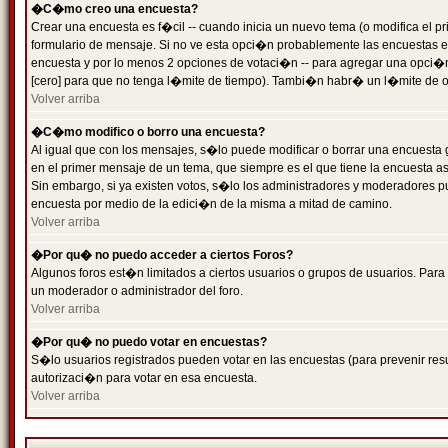
�C�mo creo una encuesta?
Crear una encuesta es f�cil -- cuando inicia un nuevo tema (o modifica el
formulario de mensaje. Si no ve esta opci�n probablemente las encuestas es
encuesta y por lo menos 2 opciones de votaci�n -- para agregar una opci�
[cero] para que no tenga l�mite de tiempo). Tambi�n habr� un l�mite de op
Volver arriba
�C�mo modifico o borro una encuesta?
Al igual que con los mensajes, s�lo puede modificar o borrar una encuesta 
en el primer mensaje de un tema, que siempre es el que tiene la encuesta as
Sin embargo, si ya existen votos, s�lo los administradores y moderadores pu
encuesta por medio de la edici�n de la misma a mitad de camino.
Volver arriba
�Por qu� no puedo acceder a ciertos Foros?
Algunos foros est�n limitados a ciertos usuarios o grupos de usuarios. Para 
un moderador o administrador del foro.
Volver arriba
�Por qu� no puedo votar en encuestas?
S�lo usuarios registrados pueden votar en las encuestas (para prevenir resu
autorizaci�n para votar en esa encuesta.
Volver arriba