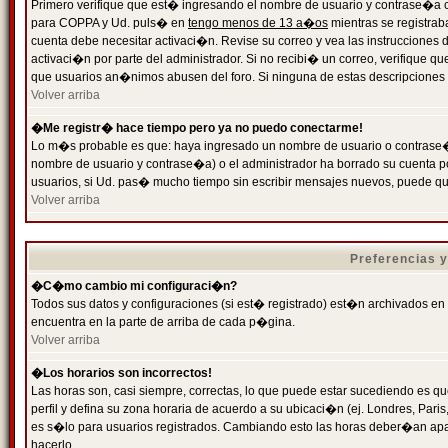
Primero verifique que est� ingresando el nombre de usuario y contrase�a cor
para COPPA y Ud. puls� en
tengo menos de 13 a�os
mientras se registrab
cuenta debe necesitar activaci�n. Revise su correo y vea las instrucciones d
activaci�n por parte del administrador. Si no recibi� un correo, verifique qu
que usuarios an�nimos abusen del foro. Si ninguna de estas descripciones c
Volver arriba
�Me registr� hace tiempo pero ya no puedo conectarme!
Lo m�s probable es que: haya ingresado un nombre de usuario o contrase�a
nombre de usuario y contrase�a) o el administrador ha borrado su cuenta p
usuarios, si Ud. pas� mucho tiempo sin escribir mensajes nuevos, puede qu
Volver arriba
Preferencias 
�C�mo cambio mi configuraci�n?
Todos sus datos y configuraciones (si est� registrado) est�n archivados en
encuentra en la parte de arriba de cada p�gina.
Volver arriba
�Los horarios son incorrectos!
Las horas son, casi siempre, correctas, lo que puede estar sucediendo es que
perfil y defina su zona horaria de acuerdo a su ubicaci�n (ej. Londres, Par
es s�lo para usuarios registrados. Cambiando esto las horas deber�an apar
hacerlo.