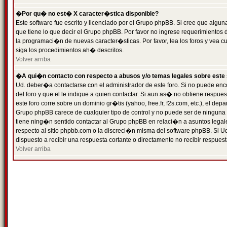
�Por qu� no est� X caracter�stica disponible?
Este software fue escrito y licenciado por el Grupo phpBB. Si cree que algun
que tiene lo que decir el Grupo phpBB. Por favor no ingrese requerimientos
la programaci�n de nuevas caracter�sticas. Por favor, lea los foros y vea c
siga los procedimientos ah� descritos.
Volver arriba
�A qui�n contacto con respecto a abusos y/o temas legales sobre este 
Ud. deber�a contactarse con el administrador de este foro. Si no puede enc
del foro y que el le indique a quien contactar. Si aun as� no obtiene resp
este foro corre sobre un dominio gr�tis (yahoo, free.fr, f2s.com, etc.), el d
Grupo phpBB carece de cualquier tipo de control y no puede ser de ninguna
tiene ning�n sentido contactar al Grupo phpBB en relaci�n a asuntos legal
respecto al sitio phpbb.com o la discreci�n misma del software phpBB. Si U
dispuesto a recibir una respuesta cortante o directamente no recibir respuest
Volver arriba