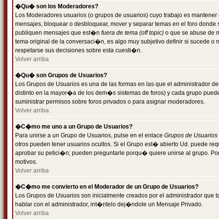
�Qu� son los Moderadores?
Los Moderadores usuarios (o grupos de usuarios) cuyo trabajo es mantener 
mensajes, bloquear o desbloquear, mover y separar temas en el foro donde
publiquen mensajes que est�n
fuera de tema (off topic)
o que se abuse de ma
tema original de la conversaci�n, es algo muy subjetivo definir si sucede 
respetarse sus decisiones sobre esta cuesti�n.
Volver arriba
�Qu� son Grupos de Usuarios?
Los Grupos de Usuarios es una de las formas en las que el administrador de
distinto en la mayor�a de los dem�s sistemas de foros) y cada grupo puede te
suministrar permisos sobre foros privados o para asignar moderadores.
Volver arriba
�C�mo me uno a un Grupo de Usuarios?
Para unirse a un Grupo de Usuarios, pulse en el enlace
Grupos de Usuarios
otros pueden tener usuarios ocultos. Si el Grupo est� abierto Ud. puede re
aprobar su petici�n; pueden preguntarle porqu� quiere unirse al grupo. Por
motivos.
Volver arriba
�C�mo me convierto en el Moderador de un Grupo de Usuarios?
Los Grupos de Usuarios son inicialmente creados por el administrador que
hablar con el administrador, int�ntelo dej�ndole un Mensaje Privado.
Volver arriba