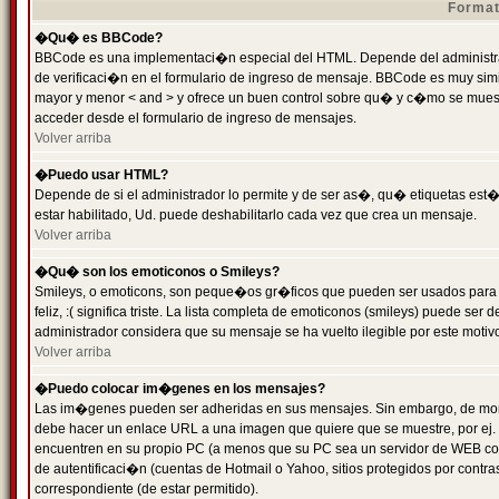
Format
�Qu� es BBCode?
BBCode es una implementaci�n especial del HTML. Depende del administrad
de verificaci�n en el formulario de ingreso de mensaje. BBCode es muy simila
mayor y menor < and > y ofrece un buen control sobre qu� y c�mo se mue
acceder desde el formulario de ingreso de mensajes.
Volver arriba
�Puedo usar HTML?
Depende de si el administrador lo permite y de ser as�, qu� etiquetas est�
estar habilitado, Ud. puede deshabilitarlo cada vez que crea un mensaje.
Volver arriba
�Qu� son los emoticonos o Smileys?
Smileys, o emoticons, son peque�os gr�ficos que pueden ser usados para 
feliz, :( significa triste. La lista completa de emoticonos (smileys) puede s
administrador considera que su mensaje se ha vuelto ilegible por este motivo
Volver arriba
�Puedo colocar im�genes en los mensajes?
Las im�genes pueden ser adheridas en sus mensajes. Sin embargo, de mome
debe hacer un enlace URL a una imagen que quiere que se muestre, por ej.
encuentren en su propio PC (a menos que su PC sea un servidor de WEB c
de autentificaci�n (cuentas de Hotmail o Yahoo, sitios protegidos por contr
correspondiente (de estar permitido).