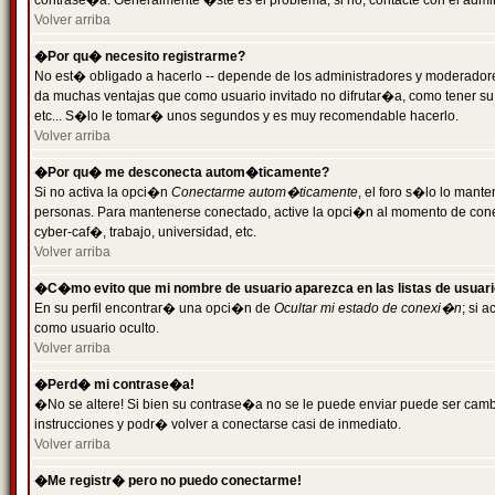
contrase�a. Generalmente �ste es el problema; si no, contacte con el admini
Volver arriba
�Por qu� necesito registrarme?
No est� obligado a hacerlo -- depende de los administradores y moderadores
da muchas ventajas que como usuario invitado no difrutar�a, como tener su
etc... S�lo le tomar� unos segundos y es muy recomendable hacerlo.
Volver arriba
�Por qu� me desconecta autom�ticamente?
Si no activa la opci�n
Conectarme autom�ticamente
, el foro s�lo lo mant
personas. Para mantenerse conectado, active la opci�n al momento de cone
cyber-caf�, trabajo, universidad, etc.
Volver arriba
�C�mo evito que mi nombre de usuario aparezca en las listas de usuar
En su perfil encontrar� una opci�n de
Ocultar mi estado de conexi�n
; si 
como usuario oculto.
Volver arriba
�Perd� mi contrase�a!
�No se altere! Si bien su contrase�a no se le puede enviar puede ser camb
instrucciones y podr� volver a conectarse casi de inmediato.
Volver arriba
�Me registr� pero no puedo conectarme!