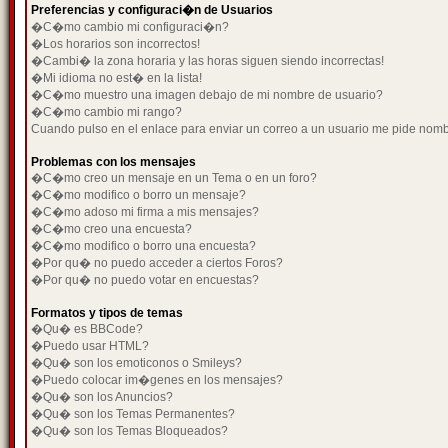
Preferencias y configuraci�n de Usuarios
�C�mo cambio mi configuraci�n?
�Los horarios son incorrectos!
�Cambi� la zona horaria y las horas siguen siendo incorrectas!
�Mi idioma no est� en la lista!
�C�mo muestro una imagen debajo de mi nombre de usuario?
�C�mo cambio mi rango?
Cuando pulso en el enlace para enviar un correo a un usuario me pide nom
Problemas con los mensajes
�C�mo creo un mensaje en un Tema o en un foro?
�C�mo modifico o borro un mensaje?
�C�mo adoso mi firma a mis mensajes?
�C�mo creo una encuesta?
�C�mo modifico o borro una encuesta?
�Por qu� no puedo acceder a ciertos Foros?
�Por qu� no puedo votar en encuestas?
Formatos y tipos de temas
�Qu� es BBCode?
�Puedo usar HTML?
�Qu� son los emoticonos o Smileys?
�Puedo colocar im�genes en los mensajes?
�Qu� son los Anuncios?
�Qu� son los Temas Permanentes?
�Qu� son los Temas Bloqueados?