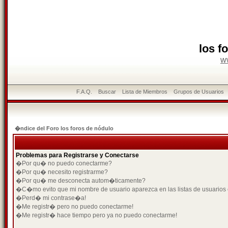
los f
w
F.A.Q.
Buscar
Lista de Miembros
Grupos de Usuarios
�ndice del Foro los foros de nódulo
Problemas para Registrarse y Conectarse
�Por qu� no puedo conectarme?
�Por qu� necesito registrarme?
�Por qu� me desconecta autom�ticamente?
�C�mo evito que mi nombre de usuario aparezca en las listas de usuarios
�Perd� mi contrase�a!
�Me registr� pero no puedo conectarme!
�Me registr� hace tiempo pero ya no puedo conectarme!