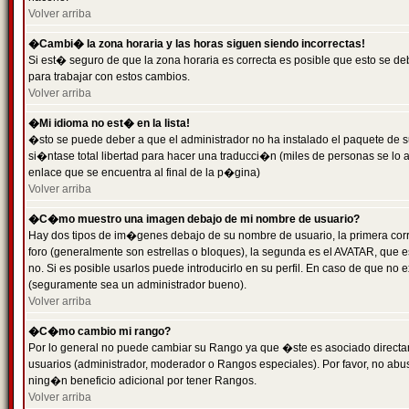
Volver arriba
�Cambi� la zona horaria y las horas siguen siendo incorrectas!
Si est� seguro de que la zona horaria es correcta es posible que esto se d
para trabajar con estos cambios.
Volver arriba
�Mi idioma no est� en la lista!
�sto se puede deber a que el administrador no ha instalado el paquete de s
si�ntase total libertad para hacer una traducci�n (miles de personas se lo
enlace que se encuentra al final de la p�gina)
Volver arriba
�C�mo muestro una imagen debajo de mi nombre de usuario?
Hay dos tipos de im�genes debajo de su nombre de usuario, la primera co
foro (generalmente son estrellas o bloques), la segunda es el AVATAR, que 
no. Si es posible usarlos puede introducirlo en su perfil. En caso de que no
(seguramente sea un administrador bueno).
Volver arriba
�C�mo cambio mi rango?
Por lo general no puede cambiar su Rango ya que �ste es asociado directame
usuarios (administrador, moderador o Rangos especiales). Por favor, no ab
ning�n beneficio adicional por tener Rangos.
Volver arriba