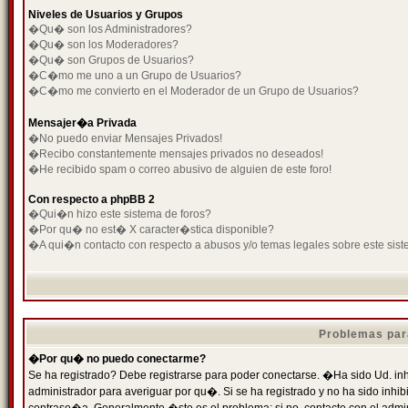
Niveles de Usuarios y Grupos
�Qu� son los Administradores?
�Qu� son los Moderadores?
�Qu� son Grupos de Usuarios?
�C�mo me uno a un Grupo de Usuarios?
�C�mo me convierto en el Moderador de un Grupo de Usuarios?
Mensajer�a Privada
�No puedo enviar Mensajes Privados!
�Recibo constantemente mensajes privados no deseados!
�He recibido spam o correo abusivo de alguien de este foro!
Con respecto a phpBB 2
�Qui�n hizo este sistema de foros?
�Por qu� no est� X caracter�stica disponible?
�A qui�n contacto con respecto a abusos y/o temas legales sobre este sist
Problemas par
�Por qu� no puedo conectarme?
Se ha registrado? Debe registrarse para poder conectarse. �Ha sido Ud. inh
administrador para averiguar por qu�. Si se ha registrado y no ha sido inh