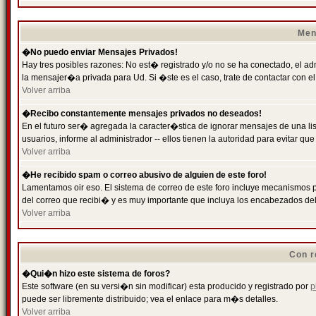
Men
�No puedo enviar Mensajes Privados!
Hay tres posibles razones: No est� registrado y/o no se ha conectado, el ad
la mensajer�a privada para Ud. Si �ste es el caso, trate de contactar con el
Volver arriba
�Recibo constantemente mensajes privados no deseados!
En el futuro ser� agregada la caracter�stica de ignorar mensajes de una l
usuarios, informe al administrador -- ellos tienen la autoridad para evitar 
Volver arriba
�He recibido spam o correo abusivo de alguien de este foro!
Lamentamos oir eso. El sistema de correo de este foro incluye mecanismos p
del correo que recibi� y es muy importante que incluya los encabezados de
Volver arriba
Con r
�Qui�n hizo este sistema de foros?
Este software (en su versi�n sin modificar) esta producido y registrado por
p
puede ser libremente distribuido; vea el enlace para m�s detalles.
Volver arriba