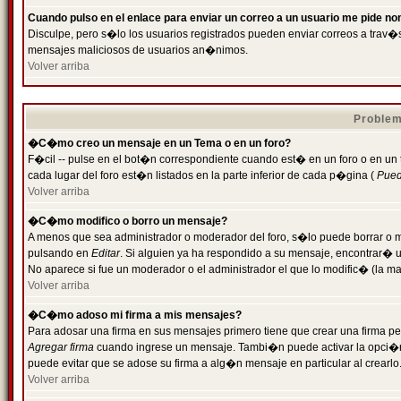
Cuando pulso en el enlace para enviar un correo a un usuario me pide n
Disculpe, pero s�lo los usuarios registrados pueden enviar correos a trav�s 
mensajes maliciosos de usuarios an�nimos.
Volver arriba
Problem
�C�mo creo un mensaje en un Tema o en un foro?
F�cil -- pulse en el bot�n correspondiente cuando est� en un foro o en un
cada lugar del foro est�n listados en la parte inferior de cada p�gina (
Puede
Volver arriba
�C�mo modifico o borro un mensaje?
A menos que sea administrador o moderador del foro, s�lo puede borrar o 
pulsando en
Editar
. Si alguien ya ha respondido a su mensaje, encontrar� 
No aparece si fue un moderador o el administrador el que lo modific� (la ma
Volver arriba
�C�mo adoso mi firma a mis mensajes?
Para adosar una firma en sus mensajes primero tiene que crear una firma pe
Agregar firma
cuando ingrese un mensaje. Tambi�n puede activar la opci�n 
puede evitar que se adose su firma a alg�n mensaje en particular al crearlo
Volver arriba