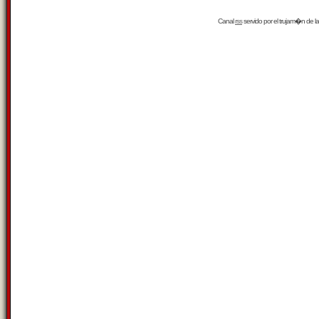
Canal
rss
servido por el
trujam�n
de la