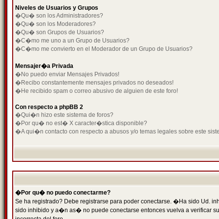
Niveles de Usuarios y Grupos
�Qu� son los Administradores?
�Qu� son los Moderadores?
�Qu� son Grupos de Usuarios?
�C�mo me uno a un Grupo de Usuarios?
�C�mo me convierto en el Moderador de un Grupo de Usuarios?
Mensajer�a Privada
�No puedo enviar Mensajes Privados!
�Recibo constantemente mensajes privados no deseados!
�He recibido spam o correo abusivo de alguien de este foro!
Con respecto a phpBB 2
�Qui�n hizo este sistema de foros?
�Por qu� no est� X caracter�stica disponible?
�A qui�n contacto con respecto a abusos y/o temas legales sobre este sist
�Por qu� no puedo conectarme?
Se ha registrado? Debe registrarse para poder conectarse. �Ha sido Ud. inh
sido inhibido y a�n as� no puede conectarse entonces vuelva a verificar su