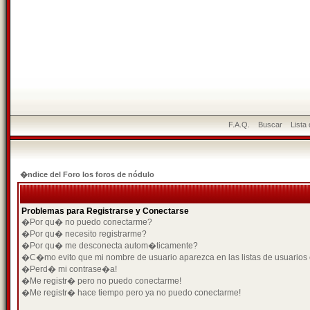
F.A.Q.
Buscar
Lista
�ndice del Foro los foros de nódulo
Problemas para Registrarse y Conectarse
�Por qu� no puedo conectarme?
�Por qu� necesito registrarme?
�Por qu� me desconecta autom�ticamente?
�C�mo evito que mi nombre de usuario aparezca en las listas de usuarios
�Perd� mi contrase�a!
�Me registr� pero no puedo conectarme!
�Me registr� hace tiempo pero ya no puedo conectarme!