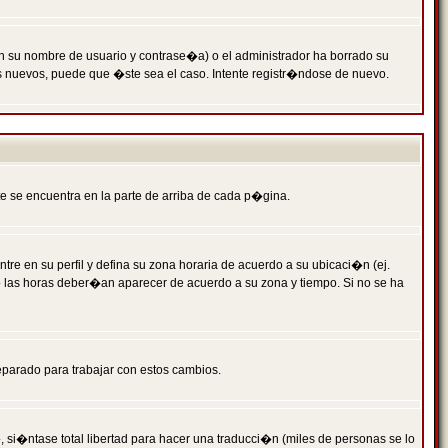
n su nombre de usuario y contrase�a) o el administrador ha borrado su
s nuevos, puede que �ste sea el caso. Intente registr�ndose de nuevo.
e se encuentra en la parte de arriba de cada p�gina.
tre en su perfil y defina su zona horaria de acuerdo a su ubicaci�n (ej.
o las horas deber�an aparecer de acuerdo a su zona y tiempo. Si no se ha
eparado para trabajar con estos cambios.
 si�ntase total libertad para hacer una traducci�n (miles de personas se lo