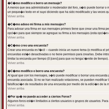
�C�mo modifico o borro un mensaje?
A menos que sea administrador o moderador del foro, s�lo puede borrar o 
un peque�o texto en el suyo diciendo que ha sido modificado y las veces que
Volver arriba
�C�mo adoso mi firma a mis mensajes?
Para adosar una firma en sus mensajes primero tiene que crear una firma pe
opci�n para que siempre se agregue su firma a los mensajes (esta opci�n es
Volver arriba
�C�mo creo una encuesta?
Crear una encuesta es f�cil -- cuando inicia un nuevo tema (o modifica el
encuestas est�n desactivadas o no tiene permisos para crearlas. Debe intro
limitar la encuesta por tiempo (0 [cero] para que no tenga l�mite de tiempo
Volver arriba
�C�mo modifico o borro una encuesta?
Al igual que con los mensajes, s�lo puede modificar o borrar una encuesta 
encuesta asociada. Si no se han realizado votaciones, se pueden modificar l
falsificaci�n de resultados de una encuesta por medio de la edici�n de la 
Volver arriba
�Por qu� no puedo acceder a ciertos Foros?
Algunos foros est�n limitados a ciertos usuarios o grupos de usuarios. Para 
Volver arriba