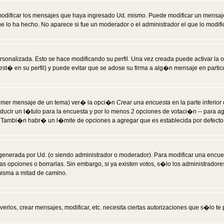
modificar los mensajes que haya ingresado Ud. mismo. Puede modificar un mensa
 lo ha hecho. No aparece si fue un moderador o el administrador el que lo modifi
rsonalizada. Esto se hace modificando su perfil. Una vez creada puede activar la
t� en su perfil) y puede evitar que se adose su firma a alg�n mensaje en particul
 primer mensaje de un tema) ver� la opci�n
Crear una encuesta
en la parte inferio
ducir un t�tulo para la encuesta y por lo menos 2 opciones de votaci�n -- para 
). Tambi�n habr� un l�mite de opciones a agregar que es establecida por defecto 
generada por Ud. (o siendo administrador o moderador). Para modificar una encues
as opciones o borrarlas. Sin embargo, si ya existen votos, s�lo los administrador
misma a mitad de camino.
verlos, crear mensajes, modificar, etc. necesita ciertas autorizaciones que s�lo t