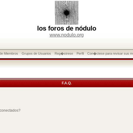
los foros de nódulo
www.nodulo.org
 de Miembros
Grupos de Usuarios
Reg�strese
Perfil
Con�ctese para revisar sus m
F.A.Q.
 conectados?