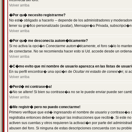
incorrecta del foro.
Volver arriba
�Por qu� necesito registrarme?
No est� obligado a hacerlo -- depende de los administradores y moderadores
tener su gr�fico personalizado (avatar), Mensajer�a Privada, subscripci�n
Volver arriba
�Por qu� me desconecta autom�ticamente?
Si no activa la opci�n
Conectarme autom�ticamente
, el foro s�lo lo man
de conectarse. No se recomienda hacer esto si Ud. accede desde un ordenador
Volver arriba
�C�mo evito que mi nombre de usuario aparezca en las listas de usuar
En su perfil encontrar� una opci�n de
Ocultar mi estado de conexi�n
; si 
Volver arriba
�Perd� mi contrase�a!
�No se altere! Si bien su contrase�a no se le puede enviar puede ser camb
Volver arriba
�Me registr� pero no puedo conectarme!
Primero verifique que est� ingresando el nombre de usuario y contrase�a co
registraba entonces deber� seguir las instrucciones que recibi�. Si este no
activen sus cuentas y otros requieren la activaci�n por parte del administra
abusen del foro. Si ninguna de estas descripciones concuerda con su problem