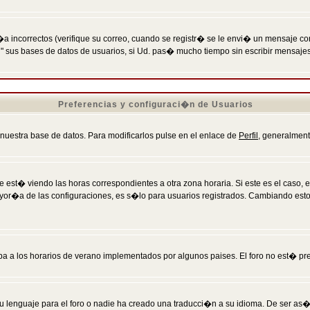
incorrectos (verifique su correo, cuando se registr� se le envi� un mensaje co
n" sus bases de datos de usuarios, si Ud. pas� mucho tiempo sin escribir mensaje
Preferencias y configuraci�n de Usuarios
 nuestra base de datos. Para modificarlos pulse en el enlace de
Perfil
, generalment
 est� viendo las horas correspondientes a otra zona horaria. Si este es el caso, en
mayor�a de las configuraciones, es s�lo para usuarios registrados. Cambiando est
eba a los horarios de verano implementados por algunos paises. El foro no est� pr
u lenguaje para el foro o nadie ha creado una traducci�n a su idioma. De ser as�,