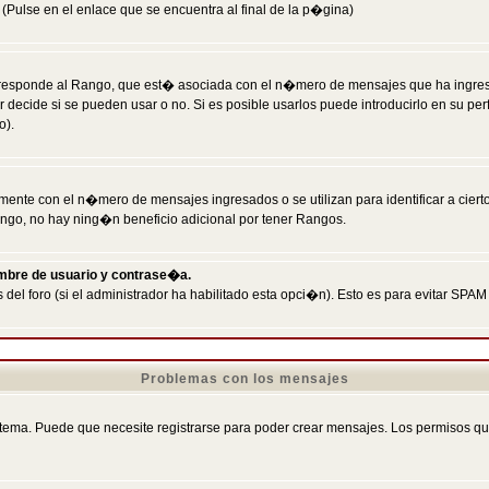
Pulse en el enlace que se encuentra al final de la p�gina)
responde al Rango, que est� asociada con el n�mero de mensajes que ha ingresado
ecide si se pueden usar o no. Si es posible usarlos puede introducirlo en su perf
o).
nte con el n�mero de mensajes ingresados o se utilizan para identificar a cierto
ngo, no hay ning�n beneficio adicional por tener Rangos.
ombre de usuario y contrase�a.
 del foro (si el administrador ha habilitado esta opci�n). Esto es para evitar S
Problemas con los mensajes
ema. Puede que necesite registrarse para poder crear mensajes. Los permisos que t