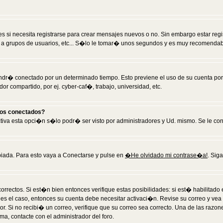
 si necesita registrarse para crear mensajes nuevos o no. Sin embargo estar reg
 a grupos de usuarios, etc... S�lo le tomar� unos segundos y es muy recomendab
tendr� conectado por un determinado tiempo. Esto previene el uso de su cuenta po
 compartido, por ej. cyber-caf�, trabajo, universidad, etc.
ios conectados?
activa esta opci�n s�lo podr� ser visto por administradores y Ud. mismo. Se le co
iada. Para esto vaya a Conectarse y pulse en
�He olvidado mi contrase�a!
. Sig
rrectos. Si est�n bien entonces verifique estas posibilidades: si est� habilitad
 es el caso, entonces su cuenta debe necesitar activaci�n. Revise su correo y vea
dor. Si no recibi� un correo, verifique que su correo sea correcto. Una de las raz
a, contacte con el administrador del foro.