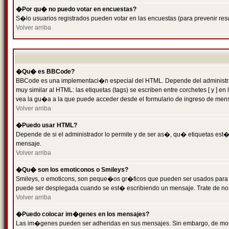
�Por qu� no puedo votar en encuestas?
S�lo usuarios registrados pueden votar en las encuestas (para prevenir resu
Volver arriba
�Qu� es BBCode?
BBCode es una implementaci�n especial del HTML. Depende del administrado
muy similar al HTML: las etiquetas (tags) se escriben entre corchetes [ y
vea la gu�a a la que puede acceder desde el formulario de ingreso de men
Volver arriba
�Puedo usar HTML?
Depende de si el administrador lo permite y de ser as�, qu� etiquetas est�n
mensaje.
Volver arriba
�Qu� son los emoticonos o Smileys?
Smileys, o emoticons, son peque�os gr�ficos que pueden ser usados para expr
puede ser desplegada cuando se est� escribiendo un mensaje. Trate de no abu
Volver arriba
�Puedo colocar im�genes en los mensajes?
Las im�genes pueden ser adheridas en sus mensajes. Sin embargo, de mome