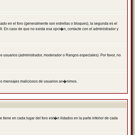
 en el foro (generalmente son estrellas o bloques), la segunda es el
il. En caso de que no exista esa opci�n, contacte con el administrador y
s usuarios (administrador, moderador o Rangos especiales). Por favor, no
PAM o mensajes maliciosos de usuarios an�nimos.
iene en cada lugar del foro est�n listados en la parte inferior de cada