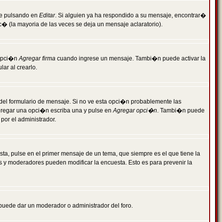
je pulsando en
Editar
. Si alguien ya ha respondido a su mensaje, encontrar�
c� (la mayoria de las veces se deja un mensaje aclaratorio).
 opci�n
Agregar firma
cuando ingrese un mensaje. Tambi�n puede activar la
ar al crearlo.
r del formulario de mensaje. Si no ve esta opci�n probablemente las
agregar una opci�n escriba una y pulse en
Agregar opci�n
. Tambi�n puede
por el administrador.
ta, pulse en el primer mensaje de un tema, que siempre es el que tiene la
es y moderadores pueden modificar la encuesta. Esto es para prevenir la
e puede dar un moderador o administrador del foro.