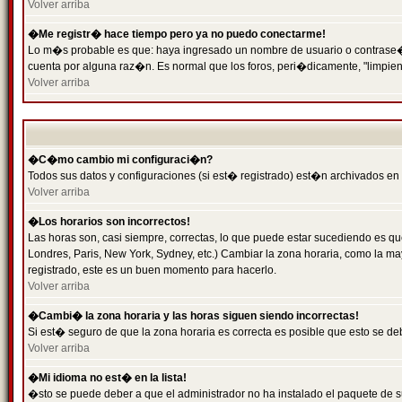
Volver arriba
�Me registr� hace tiempo pero ya no puedo conectarme!
Lo m�s probable es que: haya ingresado un nombre de usuario o contrase�a 
cuenta por alguna raz�n. Es normal que los foros, peri�dicamente, "limpie
Volver arriba
�C�mo cambio mi configuraci�n?
Todos sus datos y configuraciones (si est� registrado) est�n archivados en
Volver arriba
�Los horarios son incorrectos!
Las horas son, casi siempre, correctas, lo que puede estar sucediendo es que
Londres, Paris, New York, Sydney, etc.) Cambiar la zona horaria, como la 
registrado, este es un buen momento para hacerlo.
Volver arriba
�Cambi� la zona horaria y las horas siguen siendo incorrectas!
Si est� seguro de que la zona horaria es correcta es posible que esto se d
Volver arriba
�Mi idioma no est� en la lista!
�sto se puede deber a que el administrador no ha instalado el paquete de s