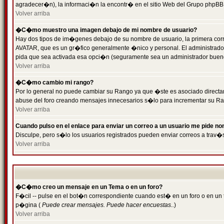
agradecer�n), la informaci�n la encontr� en el sitio Web del Grupo phpBB (
Volver arriba
�C�mo muestro una imagen debajo de mi nombre de usuario?
Hay dos tipos de im�genes debajo de su nombre de usuario, la primera cor
AVATAR, que es un gr�fico generalmente �nico y personal. El administrador d
pida que sea activada esa opci�n (seguramente sea un administrador buen
Volver arriba
�C�mo cambio mi rango?
Por lo general no puede cambiar su Rango ya que �ste es asociado directame
abuse del foro creando mensajes innecesarios s�lo para incrementar su Ra
Volver arriba
Cuando pulso en el enlace para enviar un correo a un usuario me pide n
Disculpe, pero s�lo los usuarios registrados pueden enviar correos a trav�s
Volver arriba
�C�mo creo un mensaje en un Tema o en un foro?
F�cil -- pulse en el bot�n correspondiente cuando est� en un foro o en un t
p�gina (
Puede crear mensajes. Puede hacer encuestas..
)
Volver arriba