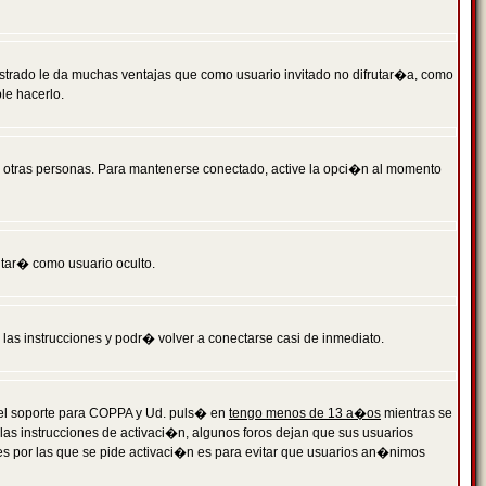
istrado le da muchas ventajas que como usuario invitado no difrutar�a, como
le hacerlo.
r otras personas. Para mantenerse conectado, active la opci�n al momento
ntar� como usuario oculto.
a las instrucciones y podr� volver a conectarse casi de inmediato.
o el soporte para COPPA y Ud. puls� en
tengo menos de 13 a�os
mientras se
 las instrucciones de activaci�n, algunos foros dejan que sus usuarios
ones por las que se pide activaci�n es para evitar que usuarios an�nimos