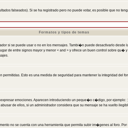
ltados falseados). Si se ha registrado pero no puede votar, es posible que no ten
Formatos y tipos de temas
r si se puede usar o no en los mensajes. Tambi�n puede desactivarlo desde la c
 ] en lugar de entre signos mayor y menor < and > y ofrece un buen control sobre
sajes.
 permitidas. Esto es una medida de seguridad para mantener la integridad del foro
esar emociones. Aparecen introduciendo un peque�o c�digo, por ejemplo: :) signifi
sar de ellos, si un administrador considera que su mensaje se ha vuelto ilegible 
nto no se cuenta con una herramienta que permita subir im�genes al foro. Por