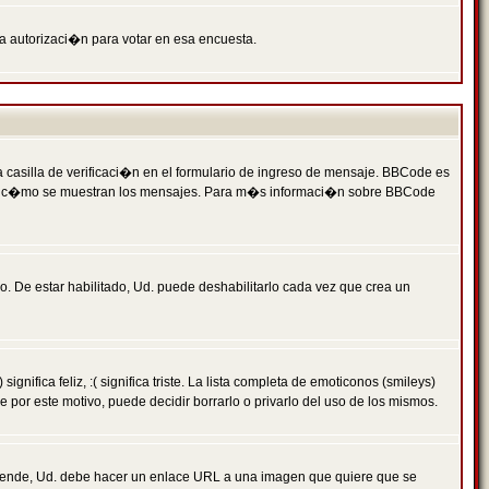
ga autorizaci�n para votar en esa encuesta.
asilla de verificaci�n en el formulario de ingreso de mensaje. BBCode es
 qu� y c�mo se muestran los mensajes. Para m�s informaci�n sobre BBCode
. De estar habilitado, Ud. puede deshabilitarlo cada vez que crea un
ca feliz, :( significa triste. La lista completa de emoticonos (smileys)
por este motivo, puede decidir borrarlo o privarlo del uso de los mismos.
 ende, Ud. debe hacer un enlace URL a una imagen que quiere que se