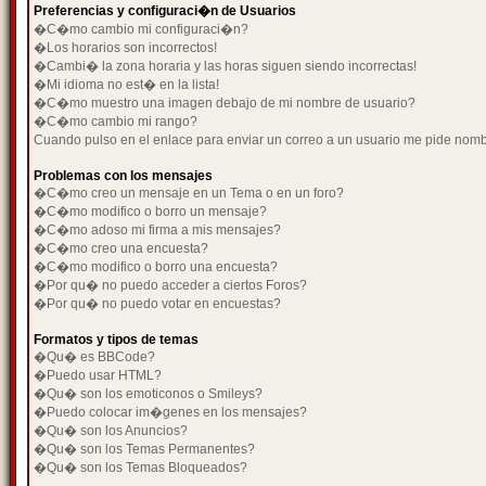
Preferencias y configuraci�n de Usuarios
�C�mo cambio mi configuraci�n?
�Los horarios son incorrectos!
�Cambi� la zona horaria y las horas siguen siendo incorrectas!
�Mi idioma no est� en la lista!
�C�mo muestro una imagen debajo de mi nombre de usuario?
�C�mo cambio mi rango?
Cuando pulso en el enlace para enviar un correo a un usuario me pide nom
Problemas con los mensajes
�C�mo creo un mensaje en un Tema o en un foro?
�C�mo modifico o borro un mensaje?
�C�mo adoso mi firma a mis mensajes?
�C�mo creo una encuesta?
�C�mo modifico o borro una encuesta?
�Por qu� no puedo acceder a ciertos Foros?
�Por qu� no puedo votar en encuestas?
Formatos y tipos de temas
�Qu� es BBCode?
�Puedo usar HTML?
�Qu� son los emoticonos o Smileys?
�Puedo colocar im�genes en los mensajes?
�Qu� son los Anuncios?
�Qu� son los Temas Permanentes?
�Qu� son los Temas Bloqueados?