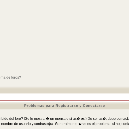
ema de foros?
Problemas para Registrarse y Conectarse
ibido del foro? (Se le mostrar� un mensaje si as� es.) De ser as�, debe contactar
 nombre de usuario y contrase�a. Generalmente �ste es el problema; si no, conta