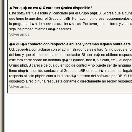
�Por qu� no est� X caracter�stica disponible?
Este software fue escrito y licenciado por el Grupo phpBB. Si cree que algun
que tiene lo que decir el Grupo phpBB. Por favor no ingrese requerimientos
la programaci�n de nuevas caracter�sticas. Por favor, lea los foros y vea c
siga los procedimientos ah� descritos.
Volver arriba
�A qui�n contacto con respecto a abusos y/o temas legales sobre este 
Ud. deber�a contactarse con el administrador de este foro. Si no puede enc
del foro y que el le indique a quien contactar. Si aun as� no obtiene resp
este foro corre sobre un dominio gr�tis (yahoo, free.fr, f2s.com, etc.), el d
Grupo phpBB carece de cualquier tipo de control y no puede ser de ninguna
tiene ning�n sentido contactar al Grupo phpBB en relaci�n a asuntos legal
respecto al sitio phpbb.com o la discreci�n misma del software phpBB. Si U
dispuesto a recibir una respuesta cortante o directamente no recibir respuest
Volver arriba