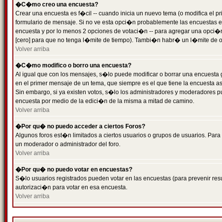
�C�mo creo una encuesta?
Crear una encuesta es f�cil -- cuando inicia un nuevo tema (o modifica el
formulario de mensaje. Si no ve esta opci�n probablemente las encuestas es
encuesta y por lo menos 2 opciones de votaci�n -- para agregar una opci�
[cero] para que no tenga l�mite de tiempo). Tambi�n habr� un l�mite de op
Volver arriba
�C�mo modifico o borro una encuesta?
Al igual que con los mensajes, s�lo puede modificar o borrar una encuesta 
en el primer mensaje de un tema, que siempre es el que tiene la encuesta as
Sin embargo, si ya existen votos, s�lo los administradores y moderadores pu
encuesta por medio de la edici�n de la misma a mitad de camino.
Volver arriba
�Por qu� no puedo acceder a ciertos Foros?
Algunos foros est�n limitados a ciertos usuarios o grupos de usuarios. Para 
un moderador o administrador del foro.
Volver arriba
�Por qu� no puedo votar en encuestas?
S�lo usuarios registrados pueden votar en las encuestas (para prevenir resu
autorizaci�n para votar en esa encuesta.
Volver arriba