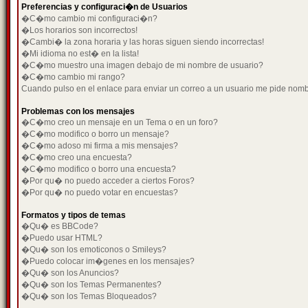
Preferencias y configuraci�n de Usuarios
�C�mo cambio mi configuraci�n?
�Los horarios son incorrectos!
�Cambi� la zona horaria y las horas siguen siendo incorrectas!
�Mi idioma no est� en la lista!
�C�mo muestro una imagen debajo de mi nombre de usuario?
�C�mo cambio mi rango?
Cuando pulso en el enlace para enviar un correo a un usuario me pide nom
Problemas con los mensajes
�C�mo creo un mensaje en un Tema o en un foro?
�C�mo modifico o borro un mensaje?
�C�mo adoso mi firma a mis mensajes?
�C�mo creo una encuesta?
�C�mo modifico o borro una encuesta?
�Por qu� no puedo acceder a ciertos Foros?
�Por qu� no puedo votar en encuestas?
Formatos y tipos de temas
�Qu� es BBCode?
�Puedo usar HTML?
�Qu� son los emoticonos o Smileys?
�Puedo colocar im�genes en los mensajes?
�Qu� son los Anuncios?
�Qu� son los Temas Permanentes?
�Qu� son los Temas Bloqueados?