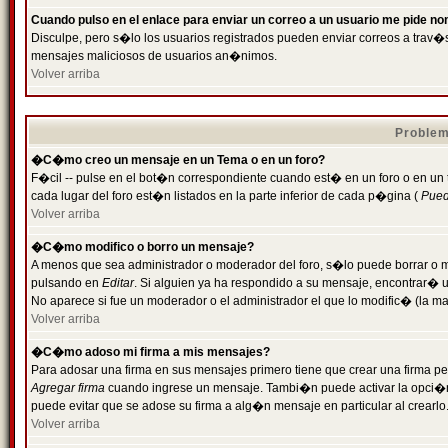
Cuando pulso en el enlace para enviar un correo a un usuario me pide n
Disculpe, pero s�lo los usuarios registrados pueden enviar correos a trav�s 
mensajes maliciosos de usuarios an�nimos.
Volver arriba
Problem
�C�mo creo un mensaje en un Tema o en un foro?
F�cil -- pulse en el bot�n correspondiente cuando est� en un foro o en un
cada lugar del foro est�n listados en la parte inferior de cada p�gina (
Puede
Volver arriba
�C�mo modifico o borro un mensaje?
A menos que sea administrador o moderador del foro, s�lo puede borrar o 
pulsando en
Editar
. Si alguien ya ha respondido a su mensaje, encontrar� 
No aparece si fue un moderador o el administrador el que lo modific� (la ma
Volver arriba
�C�mo adoso mi firma a mis mensajes?
Para adosar una firma en sus mensajes primero tiene que crear una firma pe
Agregar firma
cuando ingrese un mensaje. Tambi�n puede activar la opci�n 
puede evitar que se adose su firma a alg�n mensaje en particular al crearlo
Volver arriba