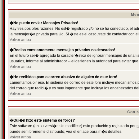
Men
�No puedo enviar Mensajes Privados!
Hay tres posibles razones: No est� registrado y/o no se ha conectado, el ad
la mensajer�a privada para Ud. Si �ste es el caso, trate de contactar con el
Volver arriba
�Recibo constantemente mensajes privados no deseados!
En el futuro ser� agregada la caracter�stica de ignorar mensajes de una l
usuarios, informe al administrador -- ellos tienen la autoridad para evitar 
Volver arriba
�He recibido spam o correo abusivo de alguien de este foro!
Lamentamos oir eso. El sistema de correo de este foro incluye mecanismos p
del correo que recibi� y es muy importante que incluya los encabezados de
Volver arriba
Con r
�Qui�n hizo este sistema de foros?
Este software (en su versi�n sin modificar) esta producido y registrado por
p
puede ser libremente distribuido; vea el enlace para m�s detalles.
Volver arriba