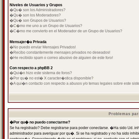
Niveles de Usuarios y Grupos
�Qu� son los Administradores?
�Qu� son los Moderadores?
�Qu� son Grupos de Usuarios?
�C�mo me uno a un Grupo de Usuarios?
�C�mo me convierto en el Moderador de un Grupo de Usuarios?
Mensajer�a Privada
�No puedo enviar Mensajes Privados!
�Recibo constantemente mensajes privados no deseados!
�He recibido spam o correo abusivo de alguien de este foro!
Con respecto a phpBB 2
�Qui�n hizo este sistema de foros?
�Por qu� no est� X caracter�stica disponible?
�A qui�n contacto con respecto a abusos y/o temas legales sobre este sist
Problemas par
�Por qu� no puedo conectarme?
Se ha registrado? Debe registrarse para poder conectarse. �Ha sido Ud. inh
administrador para averiguar por qu�. Si se ha registrado y no ha sido inh