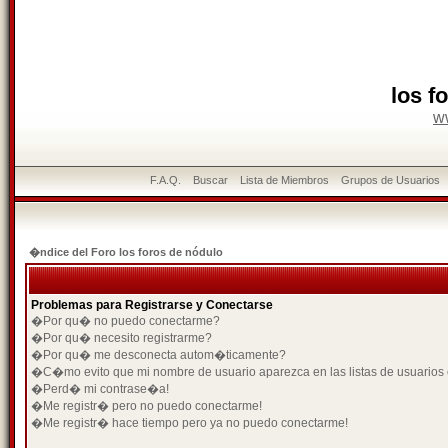
los f
w
F.A.Q.
Buscar
Lista de Miembros
Grupos de Usuarios
�ndice del Foro los foros de nódulo
Problemas para Registrarse y Conectarse
�Por qu� no puedo conectarme?
�Por qu� necesito registrarme?
�Por qu� me desconecta autom�ticamente?
�C�mo evito que mi nombre de usuario aparezca en las listas de usuarios
�Perd� mi contrase�a!
�Me registr� pero no puedo conectarme!
�Me registr� hace tiempo pero ya no puedo conectarme!