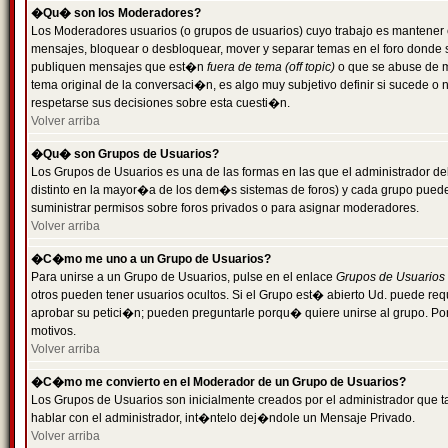
�Qu� son los Moderadores?
Los Moderadores usuarios (o grupos de usuarios) cuyo trabajo es mantener 
mensajes, bloquear o desbloquear, mover y separar temas en el foro donde
publiquen mensajes que est�n
fuera de tema (off topic)
o que se abuse de ma
tema original de la conversaci�n, es algo muy subjetivo definir si sucede 
respetarse sus decisiones sobre esta cuesti�n.
Volver arriba
�Qu� son Grupos de Usuarios?
Los Grupos de Usuarios es una de las formas en las que el administrador de
distinto en la mayor�a de los dem�s sistemas de foros) y cada grupo puede te
suministrar permisos sobre foros privados o para asignar moderadores.
Volver arriba
�C�mo me uno a un Grupo de Usuarios?
Para unirse a un Grupo de Usuarios, pulse en el enlace
Grupos de Usuarios
otros pueden tener usuarios ocultos. Si el Grupo est� abierto Ud. puede re
aprobar su petici�n; pueden preguntarle porqu� quiere unirse al grupo. Por
motivos.
Volver arriba
�C�mo me convierto en el Moderador de un Grupo de Usuarios?
Los Grupos de Usuarios son inicialmente creados por el administrador que
hablar con el administrador, int�ntelo dej�ndole un Mensaje Privado.
Volver arriba