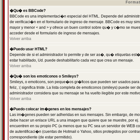
Format
�Qu� es BBCode?
BBCode es una implementaci�n especial del HTML. Depende del administrad
de verificaci�n en el formulario de ingreso de mensaje. BBCode es muy simila
mayor y menor < and > y ofrece un buen control sobre qu� y c�mo se mue
acceder desde el formulario de ingreso de mensajes.
Volver arriba
�Puedo usar HTML?
Depende de si el administrador lo permite y de ser as�, qu� etiquetas est�
estar habilitado, Ud. puede deshabilitarlo cada vez que crea un mensaje.
Volver arriba
�Qu� son los emoticonos o Smileys?
Smileys, o emoticons, son peque�os gr�ficos que pueden ser usados para 
feliz, :( significa triste. La lista completa de emoticonos (smileys) puede s
administrador considera que su mensaje se ha vuelto ilegible por este motivo
Volver arriba
�Puedo colocar im�genes en los mensajes?
Las im�genes pueden ser adheridas en sus mensajes. Sin embargo, de mome
debe hacer un enlace URL a una imagen que quiere que se muestre, por ej.
encuentren en su propio PC (a menos que su PC sea un servidor de WEB c
de autentificaci�n (cuentas de Hotmail o Yahoo, sitios protegidos por contr
correspondiente (de estar permitido).