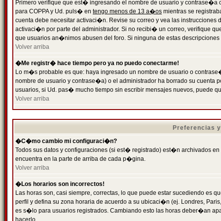
Primero verifique que est� ingresando el nombre de usuario y contrase�a cor
para COPPA y Ud. puls� en
tengo menos de 13 a�os
mientras se registrab
cuenta debe necesitar activaci�n. Revise su correo y vea las instrucciones d
activaci�n por parte del administrador. Si no recibi� un correo, verifique qu
que usuarios an�nimos abusen del foro. Si ninguna de estas descripciones c
Volver arriba
�Me registr� hace tiempo pero ya no puedo conectarme!
Lo m�s probable es que: haya ingresado un nombre de usuario o contrase�a
nombre de usuario y contrase�a) o el administrador ha borrado su cuenta p
usuarios, si Ud. pas� mucho tiempo sin escribir mensajes nuevos, puede qu
Volver arriba
Preferencias 
�C�mo cambio mi configuraci�n?
Todos sus datos y configuraciones (si est� registrado) est�n archivados en
encuentra en la parte de arriba de cada p�gina.
Volver arriba
�Los horarios son incorrectos!
Las horas son, casi siempre, correctas, lo que puede estar sucediendo es que
perfil y defina su zona horaria de acuerdo a su ubicaci�n (ej. Londres, Par
es s�lo para usuarios registrados. Cambiando esto las horas deber�an apar
hacerlo.