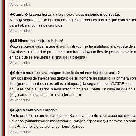
Volver arriba
�Cambi� la zona horaria y las horas siguen siendo incorrectas!
Si est� seguro de que la zona horaria es correcta es posible que esto se d
para trabajar con estos cambios.
Volver arriba
�Mi idioma no est� en la lista!
�sto se puede deber a que el administrador no ha instalado el paquete de s
si�ntase total libertad para hacer una traducci�n (miles de personas se lo
enlace que se encuentra al final de la p�gina)
Volver arriba
�C�mo muestro una imagen debajo de mi nombre de usuario?
Hay dos tipos de im�genes debajo de su nombre de usuario, la primera co
foro (generalmente son estrellas o bloques), la segunda es el AVATAR, que 
no. Si es posible usarlos puede introducirlo en su perfil. En caso de que no
(seguramente sea un administrador bueno).
Volver arriba
�C�mo cambio mi rango?
Por lo general no puede cambiar su Rango ya que �ste es asociado directame
usuarios (administrador, moderador o Rangos especiales). Por favor, no ab
ning�n beneficio adicional por tener Rangos.
Volver arriba