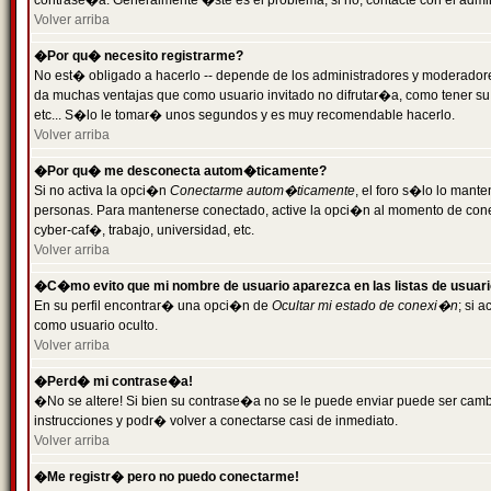
contrase�a. Generalmente �ste es el problema; si no, contacte con el admini
Volver arriba
�Por qu� necesito registrarme?
No est� obligado a hacerlo -- depende de los administradores y moderadores
da muchas ventajas que como usuario invitado no difrutar�a, como tener su
etc... S�lo le tomar� unos segundos y es muy recomendable hacerlo.
Volver arriba
�Por qu� me desconecta autom�ticamente?
Si no activa la opci�n
Conectarme autom�ticamente
, el foro s�lo lo mant
personas. Para mantenerse conectado, active la opci�n al momento de cone
cyber-caf�, trabajo, universidad, etc.
Volver arriba
�C�mo evito que mi nombre de usuario aparezca en las listas de usuar
En su perfil encontrar� una opci�n de
Ocultar mi estado de conexi�n
; si 
como usuario oculto.
Volver arriba
�Perd� mi contrase�a!
�No se altere! Si bien su contrase�a no se le puede enviar puede ser camb
instrucciones y podr� volver a conectarse casi de inmediato.
Volver arriba
�Me registr� pero no puedo conectarme!