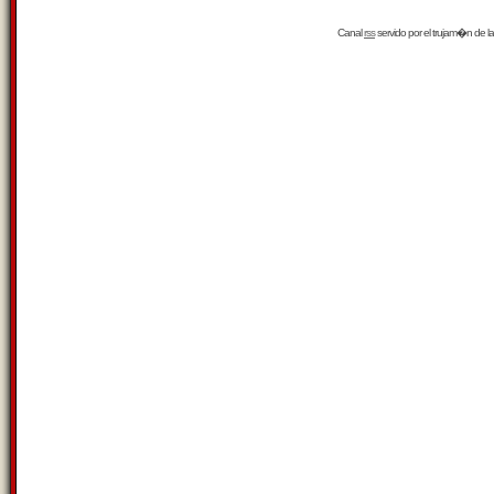
Canal
rss
servido por el
trujam�n
de la