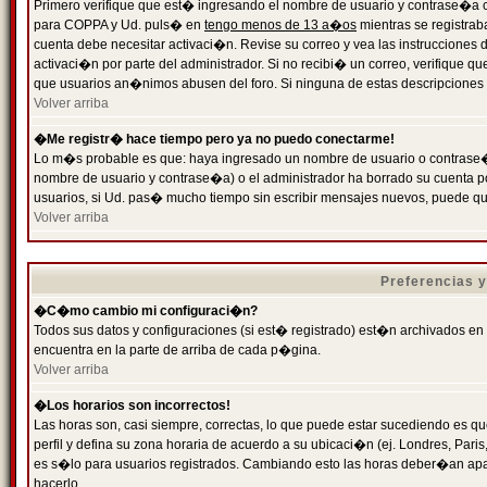
Primero verifique que est� ingresando el nombre de usuario y contrase�a cor
para COPPA y Ud. puls� en
tengo menos de 13 a�os
mientras se registrab
cuenta debe necesitar activaci�n. Revise su correo y vea las instrucciones d
activaci�n por parte del administrador. Si no recibi� un correo, verifique qu
que usuarios an�nimos abusen del foro. Si ninguna de estas descripciones c
Volver arriba
�Me registr� hace tiempo pero ya no puedo conectarme!
Lo m�s probable es que: haya ingresado un nombre de usuario o contrase�a
nombre de usuario y contrase�a) o el administrador ha borrado su cuenta p
usuarios, si Ud. pas� mucho tiempo sin escribir mensajes nuevos, puede qu
Volver arriba
Preferencias 
�C�mo cambio mi configuraci�n?
Todos sus datos y configuraciones (si est� registrado) est�n archivados en
encuentra en la parte de arriba de cada p�gina.
Volver arriba
�Los horarios son incorrectos!
Las horas son, casi siempre, correctas, lo que puede estar sucediendo es que
perfil y defina su zona horaria de acuerdo a su ubicaci�n (ej. Londres, Par
es s�lo para usuarios registrados. Cambiando esto las horas deber�an apar
hacerlo.