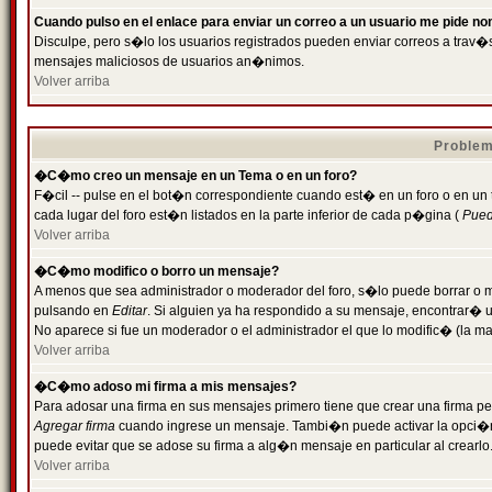
Cuando pulso en el enlace para enviar un correo a un usuario me pide n
Disculpe, pero s�lo los usuarios registrados pueden enviar correos a trav�s 
mensajes maliciosos de usuarios an�nimos.
Volver arriba
Problem
�C�mo creo un mensaje en un Tema o en un foro?
F�cil -- pulse en el bot�n correspondiente cuando est� en un foro o en un
cada lugar del foro est�n listados en la parte inferior de cada p�gina (
Puede
Volver arriba
�C�mo modifico o borro un mensaje?
A menos que sea administrador o moderador del foro, s�lo puede borrar o 
pulsando en
Editar
. Si alguien ya ha respondido a su mensaje, encontrar� 
No aparece si fue un moderador o el administrador el que lo modific� (la ma
Volver arriba
�C�mo adoso mi firma a mis mensajes?
Para adosar una firma en sus mensajes primero tiene que crear una firma pe
Agregar firma
cuando ingrese un mensaje. Tambi�n puede activar la opci�n 
puede evitar que se adose su firma a alg�n mensaje en particular al crearlo
Volver arriba