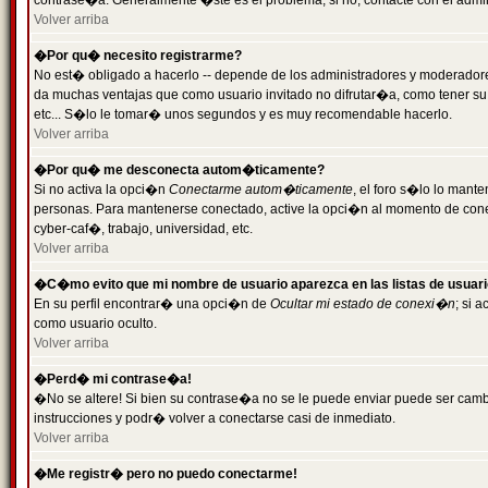
contrase�a. Generalmente �ste es el problema; si no, contacte con el admini
Volver arriba
�Por qu� necesito registrarme?
No est� obligado a hacerlo -- depende de los administradores y moderadores
da muchas ventajas que como usuario invitado no difrutar�a, como tener su
etc... S�lo le tomar� unos segundos y es muy recomendable hacerlo.
Volver arriba
�Por qu� me desconecta autom�ticamente?
Si no activa la opci�n
Conectarme autom�ticamente
, el foro s�lo lo mant
personas. Para mantenerse conectado, active la opci�n al momento de cone
cyber-caf�, trabajo, universidad, etc.
Volver arriba
�C�mo evito que mi nombre de usuario aparezca en las listas de usuar
En su perfil encontrar� una opci�n de
Ocultar mi estado de conexi�n
; si 
como usuario oculto.
Volver arriba
�Perd� mi contrase�a!
�No se altere! Si bien su contrase�a no se le puede enviar puede ser camb
instrucciones y podr� volver a conectarse casi de inmediato.
Volver arriba
�Me registr� pero no puedo conectarme!