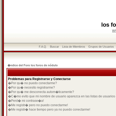
los f
w
F.A.Q.
Buscar
Lista de Miembros
Grupos de Usuarios
�ndice del Foro los foros de nódulo
Problemas para Registrarse y Conectarse
�Por qu� no puedo conectarme?
�Por qu� necesito registrarme?
�Por qu� me desconecta autom�ticamente?
�C�mo evito que mi nombre de usuario aparezca en las listas de usuarios
�Perd� mi contrase�a!
�Me registr� pero no puedo conectarme!
�Me registr� hace tiempo pero ya no puedo conectarme!