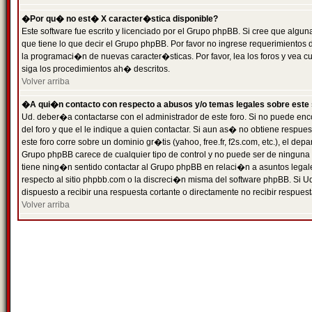
�Por qu� no est� X caracter�stica disponible?
Este software fue escrito y licenciado por el Grupo phpBB. Si cree que algun
que tiene lo que decir el Grupo phpBB. Por favor no ingrese requerimientos
la programaci�n de nuevas caracter�sticas. Por favor, lea los foros y vea c
siga los procedimientos ah� descritos.
Volver arriba
�A qui�n contacto con respecto a abusos y/o temas legales sobre este 
Ud. deber�a contactarse con el administrador de este foro. Si no puede enc
del foro y que el le indique a quien contactar. Si aun as� no obtiene resp
este foro corre sobre un dominio gr�tis (yahoo, free.fr, f2s.com, etc.), el d
Grupo phpBB carece de cualquier tipo de control y no puede ser de ninguna
tiene ning�n sentido contactar al Grupo phpBB en relaci�n a asuntos legal
respecto al sitio phpbb.com o la discreci�n misma del software phpBB. Si U
dispuesto a recibir una respuesta cortante o directamente no recibir respuest
Volver arriba