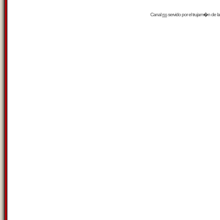
Canal
rss
servido por el
trujam�n
de la