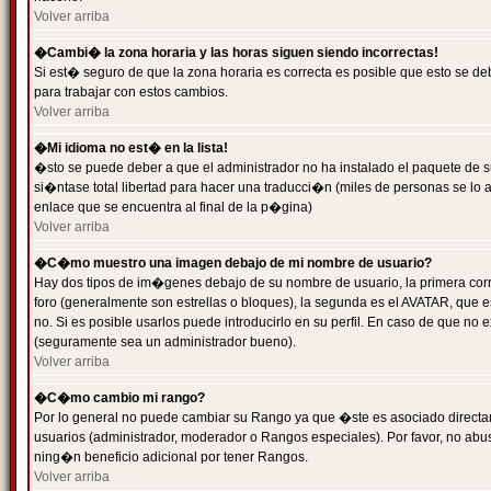
Volver arriba
�Cambi� la zona horaria y las horas siguen siendo incorrectas!
Si est� seguro de que la zona horaria es correcta es posible que esto se d
para trabajar con estos cambios.
Volver arriba
�Mi idioma no est� en la lista!
�sto se puede deber a que el administrador no ha instalado el paquete de s
si�ntase total libertad para hacer una traducci�n (miles de personas se lo
enlace que se encuentra al final de la p�gina)
Volver arriba
�C�mo muestro una imagen debajo de mi nombre de usuario?
Hay dos tipos de im�genes debajo de su nombre de usuario, la primera co
foro (generalmente son estrellas o bloques), la segunda es el AVATAR, que 
no. Si es posible usarlos puede introducirlo en su perfil. En caso de que no
(seguramente sea un administrador bueno).
Volver arriba
�C�mo cambio mi rango?
Por lo general no puede cambiar su Rango ya que �ste es asociado directame
usuarios (administrador, moderador o Rangos especiales). Por favor, no ab
ning�n beneficio adicional por tener Rangos.
Volver arriba