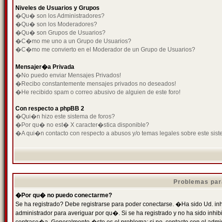
Niveles de Usuarios y Grupos
�Qu� son los Administradores?
�Qu� son los Moderadores?
�Qu� son Grupos de Usuarios?
�C�mo me uno a un Grupo de Usuarios?
�C�mo me convierto en el Moderador de un Grupo de Usuarios?
Mensajer�a Privada
�No puedo enviar Mensajes Privados!
�Recibo constantemente mensajes privados no deseados!
�He recibido spam o correo abusivo de alguien de este foro!
Con respecto a phpBB 2
�Qui�n hizo este sistema de foros?
�Por qu� no est� X caracter�stica disponible?
�A qui�n contacto con respecto a abusos y/o temas legales sobre este sist
Problemas par
�Por qu� no puedo conectarme?
Se ha registrado? Debe registrarse para poder conectarse. �Ha sido Ud. inh
administrador para averiguar por qu�. Si se ha registrado y no ha sido inh