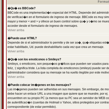
Format
�Qu� es BBCode?
BBCode es una implementaci�n especial del HTML. Depende del administrad
de verificaci�n en el formulario de ingreso de mensaje. BBCode es muy simila
mayor y menor < and > y ofrece un buen control sobre qu� y c�mo se mue
acceder desde el formulario de ingreso de mensajes.
Volver arriba
�Puedo usar HTML?
Depende de si el administrador lo permite y de ser as�, qu� etiquetas est�
estar habilitado, Ud. puede deshabilitarlo cada vez que crea un mensaje.
Volver arriba
�Qu� son los emoticonos o Smileys?
Smileys, o emoticons, son peque�os gr�ficos que pueden ser usados para 
feliz, :( significa triste. La lista completa de emoticonos (smileys) puede s
administrador considera que su mensaje se ha vuelto ilegible por este motivo
Volver arriba
�Puedo colocar im�genes en los mensajes?
Las im�genes pueden ser adheridas en sus mensajes. Sin embargo, de mome
debe hacer un enlace URL a una imagen que quiere que se muestre, por ej.
encuentren en su propio PC (a menos que su PC sea un servidor de WEB c
de autentificaci�n (cuentas de Hotmail o Yahoo, sitios protegidos por contr
correspondiente (de estar permitido).