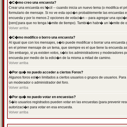
�C�mo creo una encuesta?
Crear una encuesta es f�cil -- cuando inicia un nuevo tema (o modifica el
formulario de mensaje. Si no ve esta opci�n probablemente las encuestas es
encuesta y por lo menos 2 opciones de votaci�n -- para agregar una opci�
[cero] para que no tenga l�mite de tiempo). Tambi�n habr� un l�mite de op
Volver arriba
�C�mo modifico o borro una encuesta?
Al igual que con los mensajes, s�lo puede modificar o borrar una encuesta 
en el primer mensaje de un tema, que siempre es el que tiene la encuesta as
Sin embargo, si ya existen votos, s�lo los administradores y moderadores pu
encuesta por medio de la edici�n de la misma a mitad de camino.
Volver arriba
�Por qu� no puedo acceder a ciertos Foros?
Algunos foros est�n limitados a ciertos usuarios o grupos de usuarios. Para 
un moderador o administrador del foro.
Volver arriba
�Por qu� no puedo votar en encuestas?
S�lo usuarios registrados pueden votar en las encuestas (para prevenir resu
autorizaci�n para votar en esa encuesta.
Volver arriba