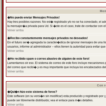
Men
�No puedo enviar Mensajes Privados!
Hay tres posibles razones: No est� registrado y/o no se ha conectado, el ad
la mensajer�a privada para Ud. Si �ste es el caso, trate de contactar con el
Volver arriba
�Recibo constantemente mensajes privados no deseados!
En el futuro ser� agregada la caracter�stica de ignorar mensajes de una l
usuarios, informe al administrador -- ellos tienen la autoridad para evitar 
Volver arriba
�He recibido spam o correo abusivo de alguien de este foro!
Lamentamos oir eso. El sistema de correo de este foro incluye mecanismos p
del correo que recibi� y es muy importante que incluya los encabezados de
Volver arriba
Con r
�Qui�n hizo este sistema de foros?
Este software (en su versi�n sin modificar) esta producido y registrado por
p
puede ser libremente distribuido; vea el enlace para m�s detalles.
Volver arriba