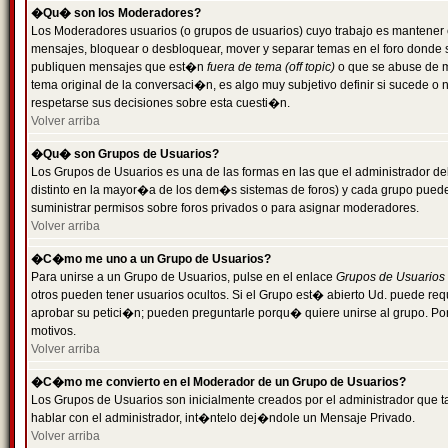
�Qu� son los Moderadores?
Los Moderadores usuarios (o grupos de usuarios) cuyo trabajo es mantener 
mensajes, bloquear o desbloquear, mover y separar temas en el foro donde
publiquen mensajes que est�n
fuera de tema (off topic)
o que se abuse de ma
tema original de la conversaci�n, es algo muy subjetivo definir si sucede 
respetarse sus decisiones sobre esta cuesti�n.
Volver arriba
�Qu� son Grupos de Usuarios?
Los Grupos de Usuarios es una de las formas en las que el administrador de
distinto en la mayor�a de los dem�s sistemas de foros) y cada grupo puede te
suministrar permisos sobre foros privados o para asignar moderadores.
Volver arriba
�C�mo me uno a un Grupo de Usuarios?
Para unirse a un Grupo de Usuarios, pulse en el enlace
Grupos de Usuarios
otros pueden tener usuarios ocultos. Si el Grupo est� abierto Ud. puede re
aprobar su petici�n; pueden preguntarle porqu� quiere unirse al grupo. Por
motivos.
Volver arriba
�C�mo me convierto en el Moderador de un Grupo de Usuarios?
Los Grupos de Usuarios son inicialmente creados por el administrador que
hablar con el administrador, int�ntelo dej�ndole un Mensaje Privado.
Volver arriba