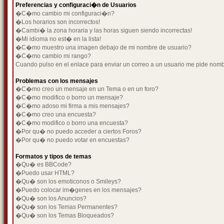
Preferencias y configuraci�n de Usuarios
�C�mo cambio mi configuraci�n?
�Los horarios son incorrectos!
�Cambi� la zona horaria y las horas siguen siendo incorrectas!
�Mi idioma no est� en la lista!
�C�mo muestro una imagen debajo de mi nombre de usuario?
�C�mo cambio mi rango?
Cuando pulso en el enlace para enviar un correo a un usuario me pide nom
Problemas con los mensajes
�C�mo creo un mensaje en un Tema o en un foro?
�C�mo modifico o borro un mensaje?
�C�mo adoso mi firma a mis mensajes?
�C�mo creo una encuesta?
�C�mo modifico o borro una encuesta?
�Por qu� no puedo acceder a ciertos Foros?
�Por qu� no puedo votar en encuestas?
Formatos y tipos de temas
�Qu� es BBCode?
�Puedo usar HTML?
�Qu� son los emoticonos o Smileys?
�Puedo colocar im�genes en los mensajes?
�Qu� son los Anuncios?
�Qu� son los Temas Permanentes?
�Qu� son los Temas Bloqueados?