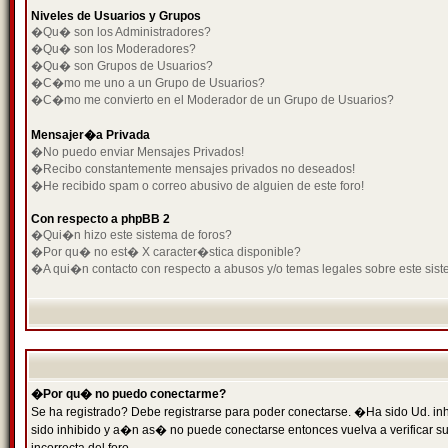
Niveles de Usuarios y Grupos
�Qu� son los Administradores?
�Qu� son los Moderadores?
�Qu� son Grupos de Usuarios?
�C�mo me uno a un Grupo de Usuarios?
�C�mo me convierto en el Moderador de un Grupo de Usuarios?
Mensajer�a Privada
�No puedo enviar Mensajes Privados!
�Recibo constantemente mensajes privados no deseados!
�He recibido spam o correo abusivo de alguien de este foro!
Con respecto a phpBB 2
�Qui�n hizo este sistema de foros?
�Por qu� no est� X caracter�stica disponible?
�A qui�n contacto con respecto a abusos y/o temas legales sobre este sist
�Por qu� no puedo conectarme?
Se ha registrado? Debe registrarse para poder conectarse. �Ha sido Ud. inh
sido inhibido y a�n as� no puede conectarse entonces vuelva a verificar su