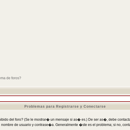
ema de foros?
Problemas para Registrarse y Conectarse
ibido del foro? (Se le mostrar� un mensaje si as� es.) De ser as�, debe contactar
 nombre de usuario y contrase�a. Generalmente �ste es el problema; si no, conta