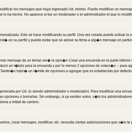
modificar los mensajes que haya ingresado Ud. mismo. Puede modificar un mensa
 lo ha hecho. No aparece si fue un moderador o el administrador el que lo modifi
rsonalizada. Esto se hace modificando su perfil. Una vez creada puede activar la
t� en su perfil) y puede evitar que se adose su firma a alg�n mensaje en particul
 primer mensaje de un tema) ver� la opci�n
Crear una encuesta
en la parte inferio
ducir un t�tulo para la encuesta y por lo menos 2 opciones de votaci�n -- para 
). Tambi�n habr� un l�mite de opciones a agregar que es establecida por defecto 
generada por Ud. (o siendo administrador o moderador). Para modificar una encues
as opciones o borrarlas. Sin embargo, si ya existen votos, s�lo los administrador
misma a mitad de camino.
verlos, crear mensajes, modificar, etc. necesita ciertas autorizaciones que s�lo t