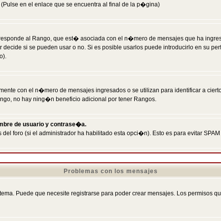
Pulse en el enlace que se encuentra al final de la p�gina)
responde al Rango, que est� asociada con el n�mero de mensajes que ha ingresado
ecide si se pueden usar o no. Si es posible usarlos puede introducirlo en su perf
o).
nte con el n�mero de mensajes ingresados o se utilizan para identificar a cierto
ngo, no hay ning�n beneficio adicional por tener Rangos.
ombre de usuario y contrase�a.
 del foro (si el administrador ha habilitado esta opci�n). Esto es para evitar S
Problemas con los mensajes
ema. Puede que necesite registrarse para poder crear mensajes. Los permisos que t