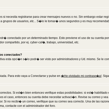
 si necesita registrarse para crear mensajes nuevos o no. Sin embargo estar reg
 a grupos de usuarios, etc... S�lo le tomar� unos segundos y es muy recomendab
tendr� conectado por un determinado tiempo. Esto previene el uso de su cuenta po
 compartido, por ej. cyber-caf�, trabajo, universidad, etc.
ios conectados?
activa esta opci�n s�lo podr� ser visto por administradores y Ud. mismo. Se le co
iada. Para esto vaya a Conectarse y pulse en
�He olvidado mi contrase�a!
. Sig
rrectos. Si est�n bien entonces verifique estas posibilidades: si est� habilitad
 es el caso, entonces su cuenta debe necesitar activaci�n. Revise su correo y vea
dor. Si no recibi� un correo, verifique que su correo sea correcto. Una de las raz
a, contacte con el administrador del foro.