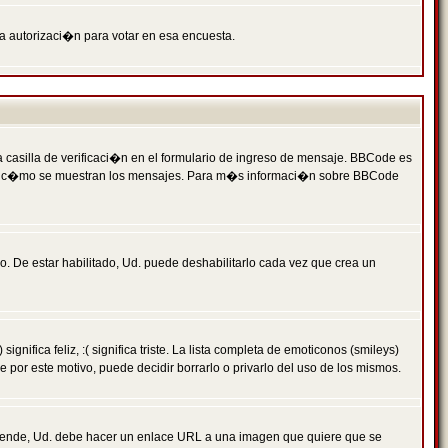
ga autorizaci�n para votar en esa encuesta.
asilla de verificaci�n en el formulario de ingreso de mensaje. BBCode es
 qu� y c�mo se muestran los mensajes. Para m�s informaci�n sobre BBCode
. De estar habilitado, Ud. puede deshabilitarlo cada vez que crea un
ca feliz, :( significa triste. La lista completa de emoticonos (smileys)
por este motivo, puede decidir borrarlo o privarlo del uso de los mismos.
 ende, Ud. debe hacer un enlace URL a una imagen que quiere que se