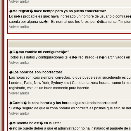
Volver arriba
�Me registr� hace tiempo pero ya no puedo conectarme!
Lo m�s probable es que: haya ingresado un nombre de usuario o contrase�a 
cuenta por alguna raz�n. Es normal que los foros, peri�dicamente, "limpie
Volver arriba
�C�mo cambio mi configuraci�n?
Todos sus datos y configuraciones (si est� registrado) est�n archivados en
Volver arriba
�Los horarios son incorrectos!
Las horas son, casi siempre, correctas, lo que puede estar sucediendo es que
Londres, Paris, New York, Sydney, etc.) Cambiar la zona horaria, como la 
registrado, este es un buen momento para hacerlo.
Volver arriba
�Cambi� la zona horaria y las horas siguen siendo incorrectas!
Si est� seguro de que la zona horaria es correcta es posible que esto se d
Volver arriba
�Mi idioma no est� en la lista!
�sto se puede deber a que el administrador no ha instalado el paquete de s