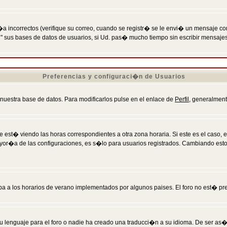
incorrectos (verifique su correo, cuando se registr� se le envi� un mensaje co
n" sus bases de datos de usuarios, si Ud. pas� mucho tiempo sin escribir mensaje
Preferencias y configuraci�n de Usuarios
 nuestra base de datos. Para modificarlos pulse en el enlace de
Perfil
, generalment
 est� viendo las horas correspondientes a otra zona horaria. Si este es el caso, en
mayor�a de las configuraciones, es s�lo para usuarios registrados. Cambiando est
eba a los horarios de verano implementados por algunos paises. El foro no est� pr
u lenguaje para el foro o nadie ha creado una traducci�n a su idioma. De ser as�,