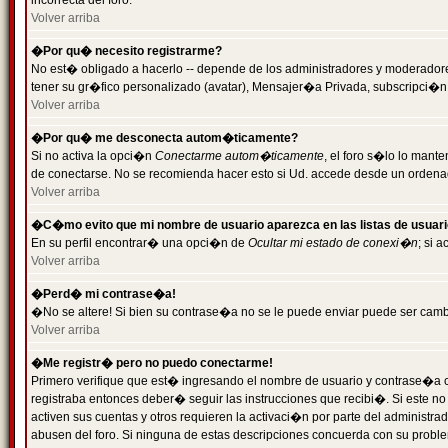
incorrecta del foro.
Volver arriba
�Por qu� necesito registrarme?
No est� obligado a hacerlo -- depende de los administradores y moderadores
tener su gr�fico personalizado (avatar), Mensajer�a Privada, subscripci�n
Volver arriba
�Por qu� me desconecta autom�ticamente?
Si no activa la opci�n
Conectarme autom�ticamente
, el foro s�lo lo man
de conectarse. No se recomienda hacer esto si Ud. accede desde un ordenador
Volver arriba
�C�mo evito que mi nombre de usuario aparezca en las listas de usuar
En su perfil encontrar� una opci�n de
Ocultar mi estado de conexi�n
; si 
Volver arriba
�Perd� mi contrase�a!
�No se altere! Si bien su contrase�a no se le puede enviar puede ser camb
Volver arriba
�Me registr� pero no puedo conectarme!
Primero verifique que est� ingresando el nombre de usuario y contrase�a co
registraba entonces deber� seguir las instrucciones que recibi�. Si este no
activen sus cuentas y otros requieren la activaci�n por parte del administra
abusen del foro. Si ninguna de estas descripciones concuerda con su problem