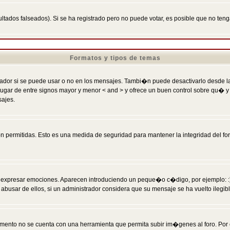
ltados falseados). Si se ha registrado pero no puede votar, es posible que no ten
Formatos y tipos de temas
r si se puede usar o no en los mensajes. Tambi�n puede desactivarlo desde la c
 ] en lugar de entre signos mayor y menor < and > y ofrece un buen control sobre
sajes.
 permitidas. Esto es una medida de seguridad para mantener la integridad del foro
esar emociones. Aparecen introduciendo un peque�o c�digo, por ejemplo: :) signifi
sar de ellos, si un administrador considera que su mensaje se ha vuelto ilegible 
nto no se cuenta con una herramienta que permita subir im�genes al foro. Por