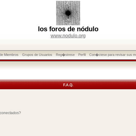
los foros de nódulo
www.nodulo.org
 de Miembros
Grupos de Usuarios
Reg�strese
Perfil
Con�ctese para revisar sus m
F.A.Q.
 conectados?