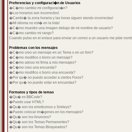
Preferencias y configuraci�n de Usuarios
�C�mo cambio mi configuraci�n?
�Los horarios son incorrectos!
�Cambi� la zona horaria y las horas siguen siendo incorrectas!
�Mi idioma no est� en la lista!
�C�mo muestro una imagen debajo de mi nombre de usuario?
�C�mo cambio mi rango?
Cuando pulso en el enlace para enviar un correo a un usuario me pide nom
Problemas con los mensajes
�C�mo creo un mensaje en un Tema o en un foro?
�C�mo modifico o borro un mensaje?
�C�mo adoso mi firma a mis mensajes?
�C�mo creo una encuesta?
�C�mo modifico o borro una encuesta?
�Por qu� no puedo acceder a ciertos Foros?
�Por qu� no puedo votar en encuestas?
Formatos y tipos de temas
�Qu� es BBCode?
�Puedo usar HTML?
�Qu� son los emoticonos o Smileys?
�Puedo colocar im�genes en los mensajes?
�Qu� son los Anuncios?
�Qu� son los Temas Permanentes?
�Qu� son los Temas Bloqueados?