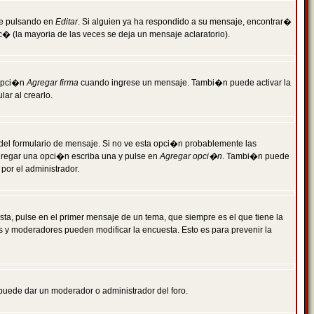
je pulsando en
Editar
. Si alguien ya ha respondido a su mensaje, encontrar�
c� (la mayoria de las veces se deja un mensaje aclaratorio).
 opci�n
Agregar firma
cuando ingrese un mensaje. Tambi�n puede activar la
ar al crearlo.
r del formulario de mensaje. Si no ve esta opci�n probablemente las
agregar una opci�n escriba una y pulse en
Agregar opci�n
. Tambi�n puede
por el administrador.
ta, pulse en el primer mensaje de un tema, que siempre es el que tiene la
es y moderadores pueden modificar la encuesta. Esto es para prevenir la
e puede dar un moderador o administrador del foro.