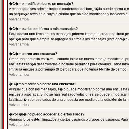
�C�mo modifico o borro un mensaje?
A menos que sea administrador o moderador del foro, s�lo puede borrar o 
un peque�o texto en el suyo diciendo que ha sido modificado y las veces que
Volver arriba
�C�mo adoso mi firma a mis mensajes?
Para adosar una firma en sus mensajes primero tiene que crear una firma pe
opci�n para que siempre se agregue su firma a los mensajes (esta opci�n es
Volver arriba
�C�mo creo una encuesta?
Crear una encuesta es f�cil -- cuando inicia un nuevo tema (o modifica el
encuestas est�n desactivadas o no tiene permisos para crearlas. Debe intro
limitar la encuesta por tiempo (0 [cero] para que no tenga l�mite de tiempo
Volver arriba
�C�mo modifico o borro una encuesta?
Al igual que con los mensajes, s�lo puede modificar o borrar una encuesta 
encuesta asociada. Si no se han realizado votaciones, se pueden modificar l
falsificaci�n de resultados de una encuesta por medio de la edici�n de la 
Volver arriba
�Por qu� no puedo acceder a ciertos Foros?
Algunos foros est�n limitados a ciertos usuarios o grupos de usuarios. Para 
Volver arriba