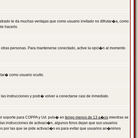
istrado le da muchas ventajas que como usuario invitado no difrutar�a, como
le hacerlo.
r otras personas. Para mantenerse conectado, active la opci�n al momento
ntar� como usuario oculto.
a las instrucciones y podr� volver a conectarse casi de inmediato.
o el soporte para COPPA y Ud. puls� en
tengo menos de 13 a�os
mientras se
 las instrucciones de activaci�n, algunos foros dejan que sus usuarios
ones por las que se pide activaci�n es para evitar que usuarios an�nimos