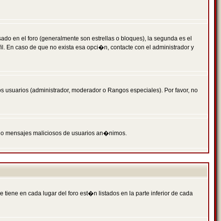
 en el foro (generalmente son estrellas o bloques), la segunda es el
il. En caso de que no exista esa opci�n, contacte con el administrador y
s usuarios (administrador, moderador o Rangos especiales). Por favor, no
PAM o mensajes maliciosos de usuarios an�nimos.
iene en cada lugar del foro est�n listados en la parte inferior de cada