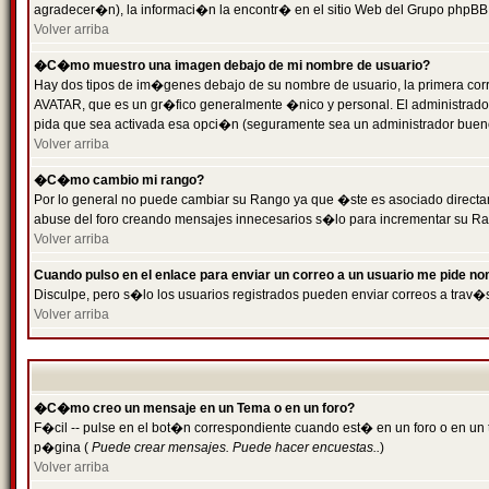
agradecer�n), la informaci�n la encontr� en el sitio Web del Grupo phpBB (
Volver arriba
�C�mo muestro una imagen debajo de mi nombre de usuario?
Hay dos tipos de im�genes debajo de su nombre de usuario, la primera cor
AVATAR, que es un gr�fico generalmente �nico y personal. El administrador d
pida que sea activada esa opci�n (seguramente sea un administrador buen
Volver arriba
�C�mo cambio mi rango?
Por lo general no puede cambiar su Rango ya que �ste es asociado directame
abuse del foro creando mensajes innecesarios s�lo para incrementar su Ra
Volver arriba
Cuando pulso en el enlace para enviar un correo a un usuario me pide n
Disculpe, pero s�lo los usuarios registrados pueden enviar correos a trav�s
Volver arriba
�C�mo creo un mensaje en un Tema o en un foro?
F�cil -- pulse en el bot�n correspondiente cuando est� en un foro o en un t
p�gina (
Puede crear mensajes. Puede hacer encuestas..
)
Volver arriba