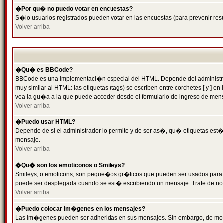
�Por qu� no puedo votar en encuestas?
S�lo usuarios registrados pueden votar en las encuestas (para prevenir resu
Volver arriba
�Qu� es BBCode?
BBCode es una implementaci�n especial del HTML. Depende del administrado
muy similar al HTML: las etiquetas (tags) se escriben entre corchetes [ y
vea la gu�a a la que puede acceder desde el formulario de ingreso de men
Volver arriba
�Puedo usar HTML?
Depende de si el administrador lo permite y de ser as�, qu� etiquetas est�n
mensaje.
Volver arriba
�Qu� son los emoticonos o Smileys?
Smileys, o emoticons, son peque�os gr�ficos que pueden ser usados para expr
puede ser desplegada cuando se est� escribiendo un mensaje. Trate de no abu
Volver arriba
�Puedo colocar im�genes en los mensajes?
Las im�genes pueden ser adheridas en sus mensajes. Sin embargo, de mome