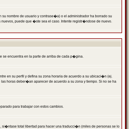
n su nombre de usuario y contrase�a) o el administrador ha borrado su
s nuevos, puede que �ste sea el caso. Intente registr�ndose de nuevo.
e se encuentra en la parte de arriba de cada p�gina.
tre en su perfil y defina su zona horaria de acuerdo a su ubicaci�n (ej.
o las horas deber�an aparecer de acuerdo a su zona y tiempo. Si no se ha
eparado para trabajar con estos cambios.
 si�ntase total libertad para hacer una traducci�n (miles de personas se lo