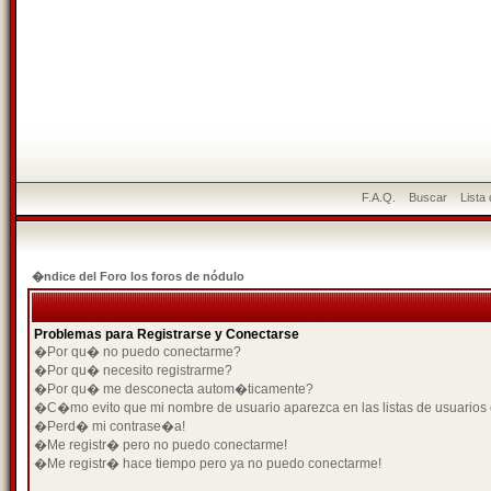
F.A.Q.
Buscar
Lista
�ndice del Foro los foros de nódulo
Problemas para Registrarse y Conectarse
�Por qu� no puedo conectarme?
�Por qu� necesito registrarme?
�Por qu� me desconecta autom�ticamente?
�C�mo evito que mi nombre de usuario aparezca en las listas de usuarios
�Perd� mi contrase�a!
�Me registr� pero no puedo conectarme!
�Me registr� hace tiempo pero ya no puedo conectarme!