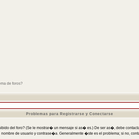
ema de foros?
Problemas para Registrarse y Conectarse
ibido del foro? (Se le mostrar� un mensaje si as� es.) De ser as�, debe contactar
 nombre de usuario y contrase�a. Generalmente �ste es el problema; si no, conta