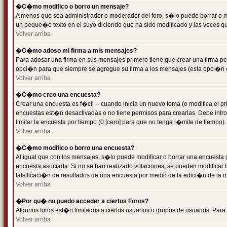
�C�mo modifico o borro un mensaje?
A menos que sea administrador o moderador del foro, s�lo puede borrar o 
un peque�o texto en el suyo diciendo que ha sido modificado y las veces que
Volver arriba
�C�mo adoso mi firma a mis mensajes?
Para adosar una firma en sus mensajes primero tiene que crear una firma pe
opci�n para que siempre se agregue su firma a los mensajes (esta opci�n es
Volver arriba
�C�mo creo una encuesta?
Crear una encuesta es f�cil -- cuando inicia un nuevo tema (o modifica el
encuestas est�n desactivadas o no tiene permisos para crearlas. Debe intro
limitar la encuesta por tiempo (0 [cero] para que no tenga l�mite de tiempo
Volver arriba
�C�mo modifico o borro una encuesta?
Al igual que con los mensajes, s�lo puede modificar o borrar una encuesta 
encuesta asociada. Si no se han realizado votaciones, se pueden modificar l
falsificaci�n de resultados de una encuesta por medio de la edici�n de la 
Volver arriba
�Por qu� no puedo acceder a ciertos Foros?
Algunos foros est�n limitados a ciertos usuarios o grupos de usuarios. Para 
Volver arriba