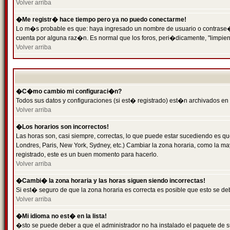
Volver arriba
�Me registr� hace tiempo pero ya no puedo conectarme!
Lo m�s probable es que: haya ingresado un nombre de usuario o contrase�a 
cuenta por alguna raz�n. Es normal que los foros, peri�dicamente, "limpie
Volver arriba
�C�mo cambio mi configuraci�n?
Todos sus datos y configuraciones (si est� registrado) est�n archivados en
Volver arriba
�Los horarios son incorrectos!
Las horas son, casi siempre, correctas, lo que puede estar sucediendo es que
Londres, Paris, New York, Sydney, etc.) Cambiar la zona horaria, como la 
registrado, este es un buen momento para hacerlo.
Volver arriba
�Cambi� la zona horaria y las horas siguen siendo incorrectas!
Si est� seguro de que la zona horaria es correcta es posible que esto se d
Volver arriba
�Mi idioma no est� en la lista!
�sto se puede deber a que el administrador no ha instalado el paquete de s