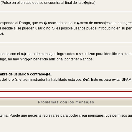
Pulse en el enlace que se encuentra al final de la p�gina)
responde al Rango, que est� asociada con el n�mero de mensajes que ha ingresado
ecide si se pueden usar o no. Si es posible usarlos puede introducirlo en su perf
o).
nte con el n�mero de mensajes ingresados o se utilizan para identificar a cierto
ngo, no hay ning�n beneficio adicional por tener Rangos.
ombre de usuario y contrase�a.
 del foro (si el administrador ha habilitado esta opci�n). Esto es para evitar S
Problemas con los mensajes
ema. Puede que necesite registrarse para poder crear mensajes. Los permisos que t