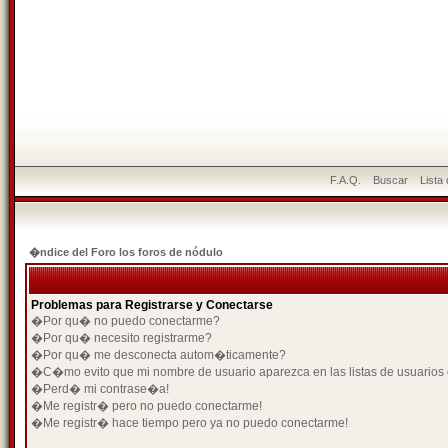
F.A.Q.
Buscar
Lista
�ndice del Foro los foros de nódulo
Problemas para Registrarse y Conectarse
�Por qu� no puedo conectarme?
�Por qu� necesito registrarme?
�Por qu� me desconecta autom�ticamente?
�C�mo evito que mi nombre de usuario aparezca en las listas de usuarios
�Perd� mi contrase�a!
�Me registr� pero no puedo conectarme!
�Me registr� hace tiempo pero ya no puedo conectarme!