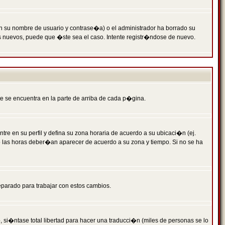
n su nombre de usuario y contrase�a) o el administrador ha borrado su
s nuevos, puede que �ste sea el caso. Intente registr�ndose de nuevo.
e se encuentra en la parte de arriba de cada p�gina.
tre en su perfil y defina su zona horaria de acuerdo a su ubicaci�n (ej.
o las horas deber�an aparecer de acuerdo a su zona y tiempo. Si no se ha
eparado para trabajar con estos cambios.
 si�ntase total libertad para hacer una traducci�n (miles de personas se lo