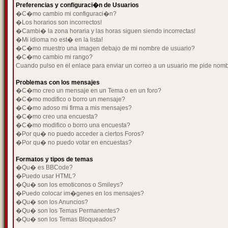
Preferencias y configuraci�n de Usuarios
�C�mo cambio mi configuraci�n?
�Los horarios son incorrectos!
�Cambi� la zona horaria y las horas siguen siendo incorrectas!
�Mi idioma no est� en la lista!
�C�mo muestro una imagen debajo de mi nombre de usuario?
�C�mo cambio mi rango?
Cuando pulso en el enlace para enviar un correo a un usuario me pide nom
Problemas con los mensajes
�C�mo creo un mensaje en un Tema o en un foro?
�C�mo modifico o borro un mensaje?
�C�mo adoso mi firma a mis mensajes?
�C�mo creo una encuesta?
�C�mo modifico o borro una encuesta?
�Por qu� no puedo acceder a ciertos Foros?
�Por qu� no puedo votar en encuestas?
Formatos y tipos de temas
�Qu� es BBCode?
�Puedo usar HTML?
�Qu� son los emoticonos o Smileys?
�Puedo colocar im�genes en los mensajes?
�Qu� son los Anuncios?
�Qu� son los Temas Permanentes?
�Qu� son los Temas Bloqueados?