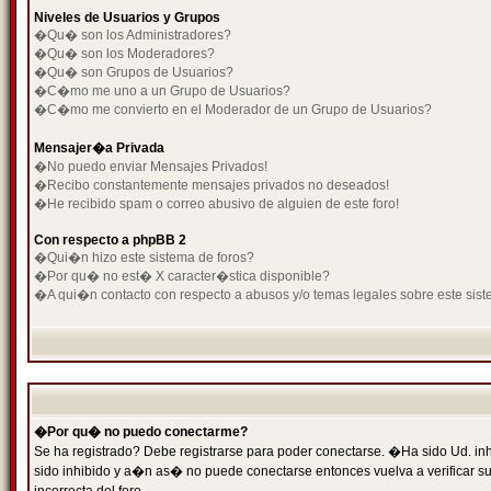
Niveles de Usuarios y Grupos
�Qu� son los Administradores?
�Qu� son los Moderadores?
�Qu� son Grupos de Usuarios?
�C�mo me uno a un Grupo de Usuarios?
�C�mo me convierto en el Moderador de un Grupo de Usuarios?
Mensajer�a Privada
�No puedo enviar Mensajes Privados!
�Recibo constantemente mensajes privados no deseados!
�He recibido spam o correo abusivo de alguien de este foro!
Con respecto a phpBB 2
�Qui�n hizo este sistema de foros?
�Por qu� no est� X caracter�stica disponible?
�A qui�n contacto con respecto a abusos y/o temas legales sobre este sist
�Por qu� no puedo conectarme?
Se ha registrado? Debe registrarse para poder conectarse. �Ha sido Ud. inh
sido inhibido y a�n as� no puede conectarse entonces vuelva a verificar su