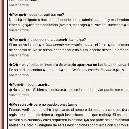
incorrecta del foro.
Volver arriba
�Por qu� necesito registrarme?
No est� obligado a hacerlo -- depende de los administradores y moderadores
tener su gr�fico personalizado (avatar), Mensajer�a Privada, subscripci�n
Volver arriba
�Por qu� me desconecta autom�ticamente?
Si no activa la opci�n
Conectarme autom�ticamente
, el foro s�lo lo man
de conectarse. No se recomienda hacer esto si Ud. accede desde un ordenador
Volver arriba
�C�mo evito que mi nombre de usuario aparezca en las listas de usuar
En su perfil encontrar� una opci�n de
Ocultar mi estado de conexi�n
; si 
Volver arriba
�Perd� mi contrase�a!
�No se altere! Si bien su contrase�a no se le puede enviar puede ser camb
Volver arriba
�Me registr� pero no puedo conectarme!
Primero verifique que est� ingresando el nombre de usuario y contrase�a co
registraba entonces deber� seguir las instrucciones que recibi�. Si este no
activen sus cuentas y otros requieren la activaci�n por parte del administra
abusen del foro. Si ninguna de estas descripciones concuerda con su problem