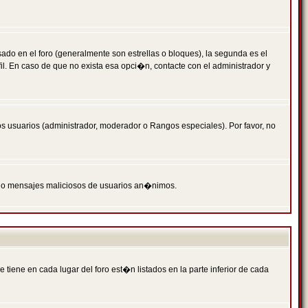
 en el foro (generalmente son estrellas o bloques), la segunda es el
il. En caso de que no exista esa opci�n, contacte con el administrador y
s usuarios (administrador, moderador o Rangos especiales). Por favor, no
PAM o mensajes maliciosos de usuarios an�nimos.
iene en cada lugar del foro est�n listados en la parte inferior de cada