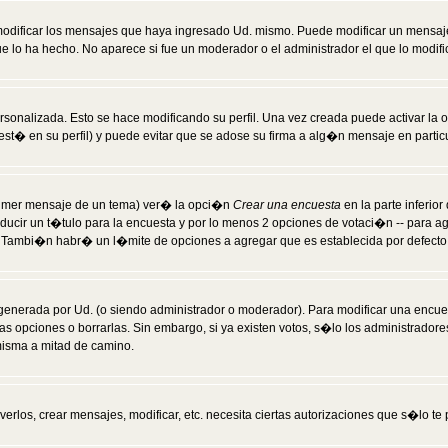
modificar los mensajes que haya ingresado Ud. mismo. Puede modificar un mensa
 lo ha hecho. No aparece si fue un moderador o el administrador el que lo modifi
rsonalizada. Esto se hace modificando su perfil. Una vez creada puede activar la
t� en su perfil) y puede evitar que se adose su firma a alg�n mensaje en particul
 primer mensaje de un tema) ver� la opci�n
Crear una encuesta
en la parte inferio
ducir un t�tulo para la encuesta y por lo menos 2 opciones de votaci�n -- para 
). Tambi�n habr� un l�mite de opciones a agregar que es establecida por defecto 
generada por Ud. (o siendo administrador o moderador). Para modificar una encues
as opciones o borrarlas. Sin embargo, si ya existen votos, s�lo los administrador
misma a mitad de camino.
verlos, crear mensajes, modificar, etc. necesita ciertas autorizaciones que s�lo t