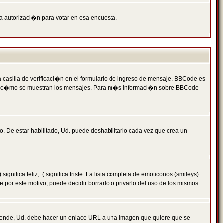
ga autorizaci�n para votar en esa encuesta.
asilla de verificaci�n en el formulario de ingreso de mensaje. BBCode es
 qu� y c�mo se muestran los mensajes. Para m�s informaci�n sobre BBCode
. De estar habilitado, Ud. puede deshabilitarlo cada vez que crea un
ca feliz, :( significa triste. La lista completa de emoticonos (smileys)
por este motivo, puede decidir borrarlo o privarlo del uso de los mismos.
 ende, Ud. debe hacer un enlace URL a una imagen que quiere que se