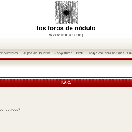
los foros de nódulo
www.nodulo.org
 de Miembros
Grupos de Usuarios
Reg�strese
Perfil
Con�ctese para revisar sus m
F.A.Q.
 conectados?