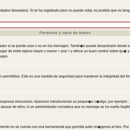
ltados falseados). Si se ha registrado pero no puede votar, es posible que no ten
Formatos y tipos de temas
r si se puede usar o no en los mensajes. Tambi�n puede desactivarlo desde la c
 ] en lugar de entre signos mayor y menor < and > y ofrece un buen control sobre
sajes.
 permitidas. Esto es una medida de seguridad para mantener la integridad del foro
esar emociones. Aparecen introduciendo un peque�o c�digo, por ejemplo: :) signifi
sar de ellos, si un administrador considera que su mensaje se ha vuelto ilegible 
nto no se cuenta con una herramienta que permita subir im�genes al foro. Por