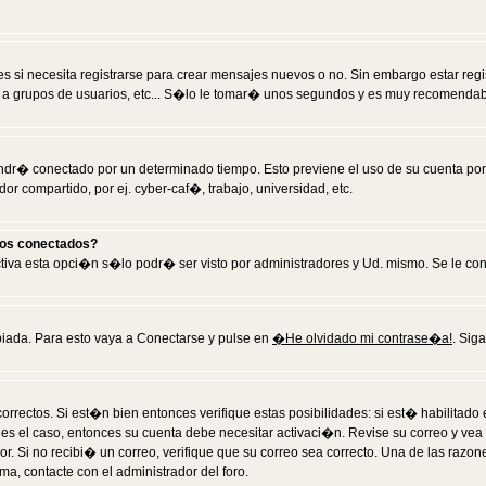
 si necesita registrarse para crear mensajes nuevos o no. Sin embargo estar reg
 a grupos de usuarios, etc... S�lo le tomar� unos segundos y es muy recomendab
tendr� conectado por un determinado tiempo. Esto previene el uso de su cuenta po
 compartido, por ej. cyber-caf�, trabajo, universidad, etc.
ios conectados?
activa esta opci�n s�lo podr� ser visto por administradores y Ud. mismo. Se le co
iada. Para esto vaya a Conectarse y pulse en
�He olvidado mi contrase�a!
. Sig
rrectos. Si est�n bien entonces verifique estas posibilidades: si est� habilitad
 es el caso, entonces su cuenta debe necesitar activaci�n. Revise su correo y vea
dor. Si no recibi� un correo, verifique que su correo sea correcto. Una de las raz
a, contacte con el administrador del foro.