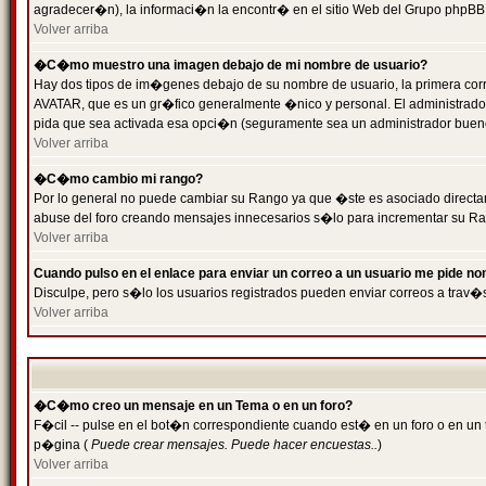
agradecer�n), la informaci�n la encontr� en el sitio Web del Grupo phpBB (
Volver arriba
�C�mo muestro una imagen debajo de mi nombre de usuario?
Hay dos tipos de im�genes debajo de su nombre de usuario, la primera cor
AVATAR, que es un gr�fico generalmente �nico y personal. El administrador d
pida que sea activada esa opci�n (seguramente sea un administrador buen
Volver arriba
�C�mo cambio mi rango?
Por lo general no puede cambiar su Rango ya que �ste es asociado directame
abuse del foro creando mensajes innecesarios s�lo para incrementar su Ra
Volver arriba
Cuando pulso en el enlace para enviar un correo a un usuario me pide n
Disculpe, pero s�lo los usuarios registrados pueden enviar correos a trav�s
Volver arriba
�C�mo creo un mensaje en un Tema o en un foro?
F�cil -- pulse en el bot�n correspondiente cuando est� en un foro o en un t
p�gina (
Puede crear mensajes. Puede hacer encuestas..
)
Volver arriba