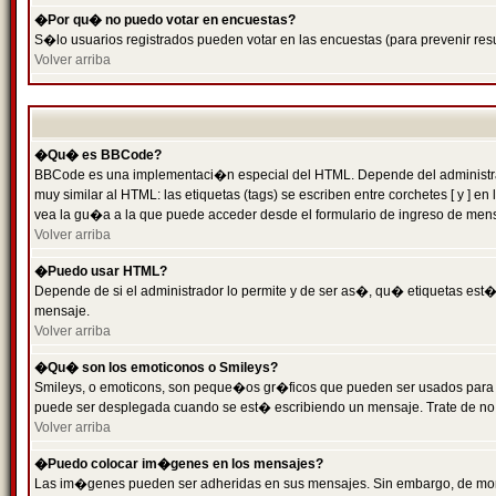
�Por qu� no puedo votar en encuestas?
S�lo usuarios registrados pueden votar en las encuestas (para prevenir resu
Volver arriba
�Qu� es BBCode?
BBCode es una implementaci�n especial del HTML. Depende del administrado
muy similar al HTML: las etiquetas (tags) se escriben entre corchetes [ y
vea la gu�a a la que puede acceder desde el formulario de ingreso de men
Volver arriba
�Puedo usar HTML?
Depende de si el administrador lo permite y de ser as�, qu� etiquetas est�n
mensaje.
Volver arriba
�Qu� son los emoticonos o Smileys?
Smileys, o emoticons, son peque�os gr�ficos que pueden ser usados para expr
puede ser desplegada cuando se est� escribiendo un mensaje. Trate de no abu
Volver arriba
�Puedo colocar im�genes en los mensajes?
Las im�genes pueden ser adheridas en sus mensajes. Sin embargo, de mome