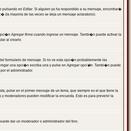
je pulsando en
Editar
. Si alguien ya ha respondido a su mensaje, encontrar�
c� (la mayoria de las veces se deja un mensaje aclaratorio).
 opci�n
Agregar firma
cuando ingrese un mensaje. Tambi�n puede activar la
ar al crearlo.
r del formulario de mensaje. Si no ve esta opci�n probablemente las
agregar una opci�n escriba una y pulse en
Agregar opci�n
. Tambi�n puede
por el administrador.
ta, pulse en el primer mensaje de un tema, que siempre es el que tiene la
es y moderadores pueden modificar la encuesta. Esto es para prevenir la
e puede dar un moderador o administrador del foro.