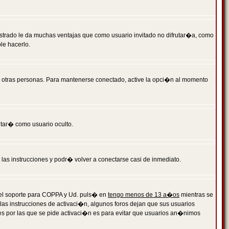
istrado le da muchas ventajas que como usuario invitado no difrutar�a, como
le hacerlo.
r otras personas. Para mantenerse conectado, active la opci�n al momento
ntar� como usuario oculto.
a las instrucciones y podr� volver a conectarse casi de inmediato.
o el soporte para COPPA y Ud. puls� en
tengo menos de 13 a�os
mientras se
 las instrucciones de activaci�n, algunos foros dejan que sus usuarios
ones por las que se pide activaci�n es para evitar que usuarios an�nimos