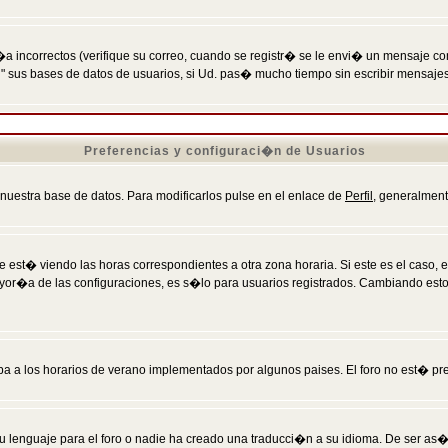
incorrectos (verifique su correo, cuando se registr� se le envi� un mensaje co
n" sus bases de datos de usuarios, si Ud. pas� mucho tiempo sin escribir mensaje
Preferencias y configuraci�n de Usuarios
 nuestra base de datos. Para modificarlos pulse en el enlace de
Perfil
, generalment
 est� viendo las horas correspondientes a otra zona horaria. Si este es el caso, en
mayor�a de las configuraciones, es s�lo para usuarios registrados. Cambiando est
eba a los horarios de verano implementados por algunos paises. El foro no est� pr
u lenguaje para el foro o nadie ha creado una traducci�n a su idioma. De ser as�,