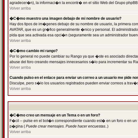
agradecer�n), la informaci�n la encontr� en el sitio Web del Grupo phpBB (
Volver arriba
�C�mo muestro una imagen debajo de mi nombre de usuario?
Hay dos tipos de im�genes debajo de su nombre de usuario, la primera cor
AVATAR, que es un gr�fico generalmente �nico y personal. El administrador d
pida que sea activada esa opci�n (seguramente sea un administrador buen
Volver arriba
�C�mo cambio mi rango?
Por lo general no puede cambiar su Rango ya que �ste es asociado directame
abuse del foro creando mensajes innecesarios s�lo para incrementar su Ra
Volver arriba
Cuando pulso en el enlace para enviar un correo a un usuario me pide n
Disculpe, pero s�lo los usuarios registrados pueden enviar correos a trav�s
Volver arriba
�C�mo creo un mensaje en un Tema o en un foro?
F�cil -- pulse en el bot�n correspondiente cuando est� en un foro o en un t
p�gina (
Puede crear mensajes. Puede hacer encuestas..
)
Volver arriba