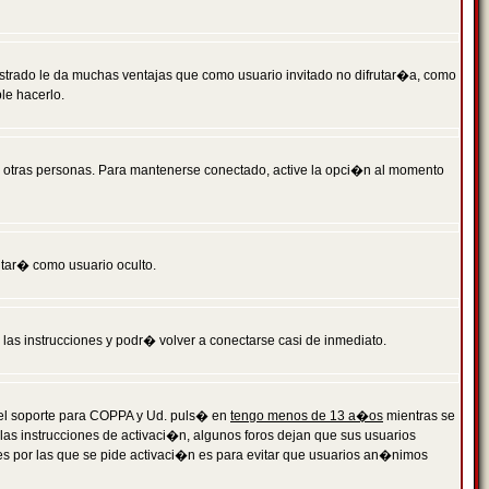
istrado le da muchas ventajas que como usuario invitado no difrutar�a, como
le hacerlo.
r otras personas. Para mantenerse conectado, active la opci�n al momento
ntar� como usuario oculto.
a las instrucciones y podr� volver a conectarse casi de inmediato.
o el soporte para COPPA y Ud. puls� en
tengo menos de 13 a�os
mientras se
 las instrucciones de activaci�n, algunos foros dejan que sus usuarios
ones por las que se pide activaci�n es para evitar que usuarios an�nimos