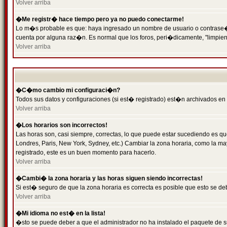
Volver arriba
�Me registr� hace tiempo pero ya no puedo conectarme!
Lo m�s probable es que: haya ingresado un nombre de usuario o contrase�a 
cuenta por alguna raz�n. Es normal que los foros, peri�dicamente, "limpie
Volver arriba
�C�mo cambio mi configuraci�n?
Todos sus datos y configuraciones (si est� registrado) est�n archivados en
Volver arriba
�Los horarios son incorrectos!
Las horas son, casi siempre, correctas, lo que puede estar sucediendo es que
Londres, Paris, New York, Sydney, etc.) Cambiar la zona horaria, como la 
registrado, este es un buen momento para hacerlo.
Volver arriba
�Cambi� la zona horaria y las horas siguen siendo incorrectas!
Si est� seguro de que la zona horaria es correcta es posible que esto se d
Volver arriba
�Mi idioma no est� en la lista!
�sto se puede deber a que el administrador no ha instalado el paquete de s