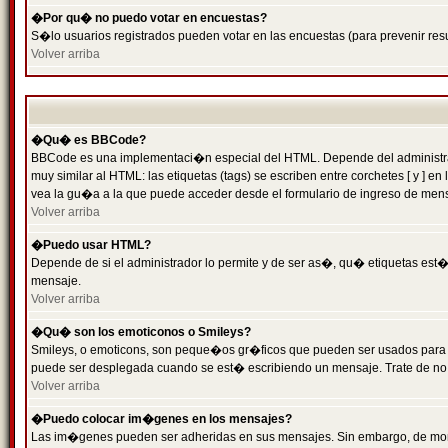
�Por qu� no puedo votar en encuestas?
S�lo usuarios registrados pueden votar en las encuestas (para prevenir resu
Volver arriba
�Qu� es BBCode?
BBCode es una implementaci�n especial del HTML. Depende del administrado
muy similar al HTML: las etiquetas (tags) se escriben entre corchetes [ y
vea la gu�a a la que puede acceder desde el formulario de ingreso de men
Volver arriba
�Puedo usar HTML?
Depende de si el administrador lo permite y de ser as�, qu� etiquetas est�n
mensaje.
Volver arriba
�Qu� son los emoticonos o Smileys?
Smileys, o emoticons, son peque�os gr�ficos que pueden ser usados para expr
puede ser desplegada cuando se est� escribiendo un mensaje. Trate de no abu
Volver arriba
�Puedo colocar im�genes en los mensajes?
Las im�genes pueden ser adheridas en sus mensajes. Sin embargo, de mome