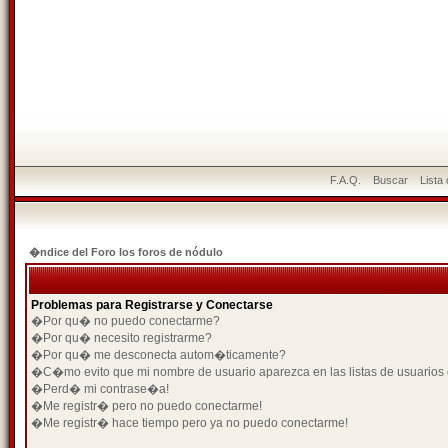
F.A.Q.
Buscar
Lista
�ndice del Foro los foros de nódulo
Problemas para Registrarse y Conectarse
�Por qu� no puedo conectarme?
�Por qu� necesito registrarme?
�Por qu� me desconecta autom�ticamente?
�C�mo evito que mi nombre de usuario aparezca en las listas de usuarios
�Perd� mi contrase�a!
�Me registr� pero no puedo conectarme!
�Me registr� hace tiempo pero ya no puedo conectarme!