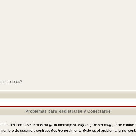
ema de foros?
Problemas para Registrarse y Conectarse
ibido del foro? (Se le mostrar� un mensaje si as� es.) De ser as�, debe contactar
 nombre de usuario y contrase�a. Generalmente �ste es el problema; si no, conta