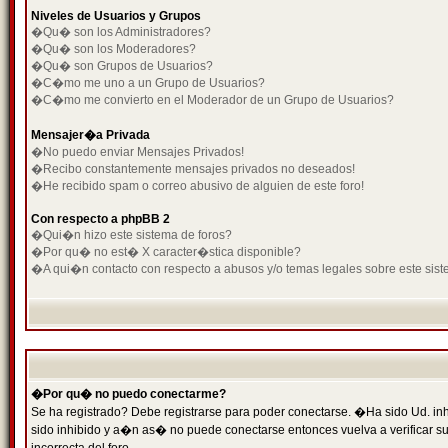
Niveles de Usuarios y Grupos
�Qu� son los Administradores?
�Qu� son los Moderadores?
�Qu� son Grupos de Usuarios?
�C�mo me uno a un Grupo de Usuarios?
�C�mo me convierto en el Moderador de un Grupo de Usuarios?
Mensajer�a Privada
�No puedo enviar Mensajes Privados!
�Recibo constantemente mensajes privados no deseados!
�He recibido spam o correo abusivo de alguien de este foro!
Con respecto a phpBB 2
�Qui�n hizo este sistema de foros?
�Por qu� no est� X caracter�stica disponible?
�A qui�n contacto con respecto a abusos y/o temas legales sobre este sist
�Por qu� no puedo conectarme?
Se ha registrado? Debe registrarse para poder conectarse. �Ha sido Ud. inh
sido inhibido y a�n as� no puede conectarse entonces vuelva a verificar su