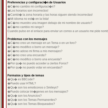
Preferencias y configuraci�n de Usuarios
�C�mo cambio mi configuraci�n?
�Los horarios son incorrectos!
�Cambi� la zona horaria y las horas siguen siendo incorrectas!
�Mi idioma no est� en la lista!
�C�mo muestro una imagen debajo de mi nombre de usuario?
�C�mo cambio mi rango?
Cuando pulso en el enlace para enviar un correo a un usuario me pide nom
Problemas con los mensajes
�C�mo creo un mensaje en un Tema o en un foro?
�C�mo modifico o borro un mensaje?
�C�mo adoso mi firma a mis mensajes?
�C�mo creo una encuesta?
�C�mo modifico o borro una encuesta?
�Por qu� no puedo acceder a ciertos Foros?
�Por qu� no puedo votar en encuestas?
Formatos y tipos de temas
�Qu� es BBCode?
�Puedo usar HTML?
�Qu� son los emoticonos o Smileys?
�Puedo colocar im�genes en los mensajes?
�Qu� son los Anuncios?
�Qu� son los Temas Permanentes?
�Qu� son los Temas Bloqueados?