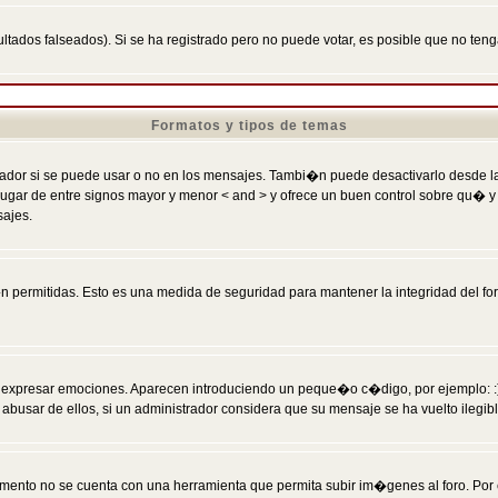
ltados falseados). Si se ha registrado pero no puede votar, es posible que no ten
Formatos y tipos de temas
r si se puede usar o no en los mensajes. Tambi�n puede desactivarlo desde la c
 ] en lugar de entre signos mayor y menor < and > y ofrece un buen control sobre
sajes.
 permitidas. Esto es una medida de seguridad para mantener la integridad del foro
esar emociones. Aparecen introduciendo un peque�o c�digo, por ejemplo: :) signifi
sar de ellos, si un administrador considera que su mensaje se ha vuelto ilegible 
nto no se cuenta con una herramienta que permita subir im�genes al foro. Por