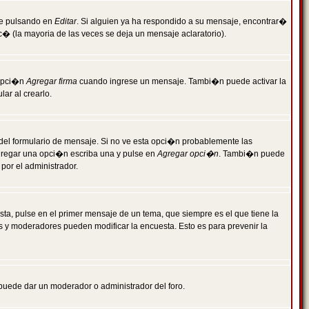
je pulsando en
Editar
. Si alguien ya ha respondido a su mensaje, encontrar�
c� (la mayoria de las veces se deja un mensaje aclaratorio).
 opci�n
Agregar firma
cuando ingrese un mensaje. Tambi�n puede activar la
ar al crearlo.
r del formulario de mensaje. Si no ve esta opci�n probablemente las
agregar una opci�n escriba una y pulse en
Agregar opci�n
. Tambi�n puede
por el administrador.
ta, pulse en el primer mensaje de un tema, que siempre es el que tiene la
es y moderadores pueden modificar la encuesta. Esto es para prevenir la
e puede dar un moderador o administrador del foro.