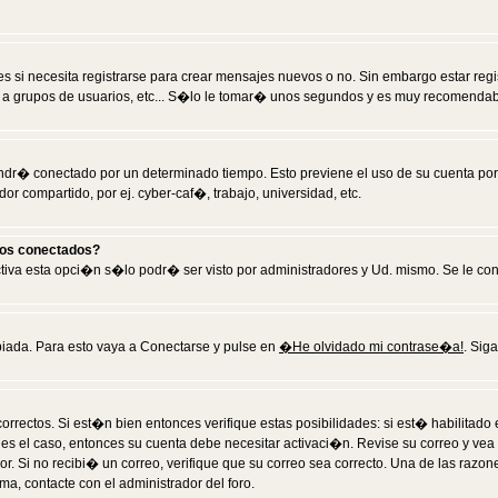
 si necesita registrarse para crear mensajes nuevos o no. Sin embargo estar reg
 a grupos de usuarios, etc... S�lo le tomar� unos segundos y es muy recomendab
tendr� conectado por un determinado tiempo. Esto previene el uso de su cuenta po
 compartido, por ej. cyber-caf�, trabajo, universidad, etc.
ios conectados?
activa esta opci�n s�lo podr� ser visto por administradores y Ud. mismo. Se le co
iada. Para esto vaya a Conectarse y pulse en
�He olvidado mi contrase�a!
. Sig
rrectos. Si est�n bien entonces verifique estas posibilidades: si est� habilitad
 es el caso, entonces su cuenta debe necesitar activaci�n. Revise su correo y vea
dor. Si no recibi� un correo, verifique que su correo sea correcto. Una de las raz
a, contacte con el administrador del foro.