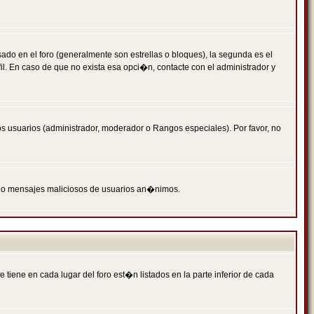
 en el foro (generalmente son estrellas o bloques), la segunda es el
il. En caso de que no exista esa opci�n, contacte con el administrador y
s usuarios (administrador, moderador o Rangos especiales). Por favor, no
PAM o mensajes maliciosos de usuarios an�nimos.
iene en cada lugar del foro est�n listados en la parte inferior de cada