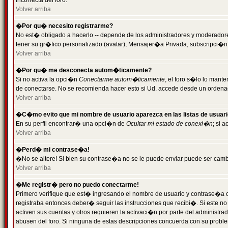
incorrecta del foro.
Volver arriba
�Por qu� necesito registrarme?
No est� obligado a hacerlo -- depende de los administradores y moderadores
tener su gr�fico personalizado (avatar), Mensajer�a Privada, subscripci�n
Volver arriba
�Por qu� me desconecta autom�ticamente?
Si no activa la opci�n
Conectarme autom�ticamente
, el foro s�lo lo man
de conectarse. No se recomienda hacer esto si Ud. accede desde un ordenador
Volver arriba
�C�mo evito que mi nombre de usuario aparezca en las listas de usuar
En su perfil encontrar� una opci�n de
Ocultar mi estado de conexi�n
; si 
Volver arriba
�Perd� mi contrase�a!
�No se altere! Si bien su contrase�a no se le puede enviar puede ser camb
Volver arriba
�Me registr� pero no puedo conectarme!
Primero verifique que est� ingresando el nombre de usuario y contrase�a co
registraba entonces deber� seguir las instrucciones que recibi�. Si este no
activen sus cuentas y otros requieren la activaci�n por parte del administra
abusen del foro. Si ninguna de estas descripciones concuerda con su problem