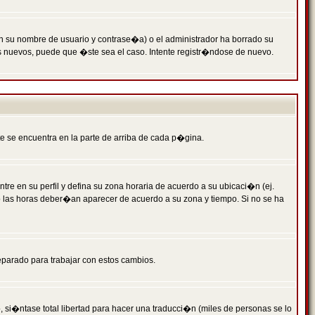
n su nombre de usuario y contrase�a) o el administrador ha borrado su
s nuevos, puede que �ste sea el caso. Intente registr�ndose de nuevo.
e se encuentra en la parte de arriba de cada p�gina.
tre en su perfil y defina su zona horaria de acuerdo a su ubicaci�n (ej.
o las horas deber�an aparecer de acuerdo a su zona y tiempo. Si no se ha
eparado para trabajar con estos cambios.
 si�ntase total libertad para hacer una traducci�n (miles de personas se lo