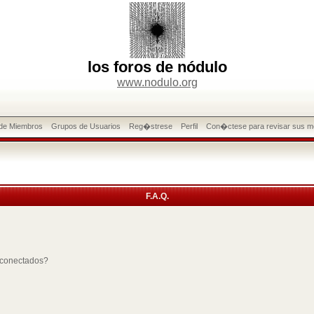
los foros de nódulo
www.nodulo.org
 de Miembros
Grupos de Usuarios
Reg�strese
Perfil
Con�ctese para revisar sus m
F.A.Q.
 conectados?