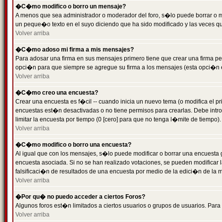
�C�mo modifico o borro un mensaje?
A menos que sea administrador o moderador del foro, s�lo puede borrar o 
un peque�o texto en el suyo diciendo que ha sido modificado y las veces que
Volver arriba
�C�mo adoso mi firma a mis mensajes?
Para adosar una firma en sus mensajes primero tiene que crear una firma pe
opci�n para que siempre se agregue su firma a los mensajes (esta opci�n es
Volver arriba
�C�mo creo una encuesta?
Crear una encuesta es f�cil -- cuando inicia un nuevo tema (o modifica el
encuestas est�n desactivadas o no tiene permisos para crearlas. Debe intro
limitar la encuesta por tiempo (0 [cero] para que no tenga l�mite de tiempo
Volver arriba
�C�mo modifico o borro una encuesta?
Al igual que con los mensajes, s�lo puede modificar o borrar una encuesta 
encuesta asociada. Si no se han realizado votaciones, se pueden modificar l
falsificaci�n de resultados de una encuesta por medio de la edici�n de la 
Volver arriba
�Por qu� no puedo acceder a ciertos Foros?
Algunos foros est�n limitados a ciertos usuarios o grupos de usuarios. Para 
Volver arriba