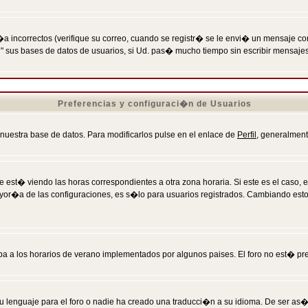
incorrectos (verifique su correo, cuando se registr� se le envi� un mensaje co
n" sus bases de datos de usuarios, si Ud. pas� mucho tiempo sin escribir mensaje
Preferencias y configuraci�n de Usuarios
 nuestra base de datos. Para modificarlos pulse en el enlace de
Perfil
, generalment
 est� viendo las horas correspondientes a otra zona horaria. Si este es el caso, en
mayor�a de las configuraciones, es s�lo para usuarios registrados. Cambiando est
eba a los horarios de verano implementados por algunos paises. El foro no est� pr
u lenguaje para el foro o nadie ha creado una traducci�n a su idioma. De ser as�,