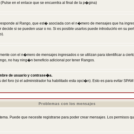
Pulse en el enlace que se encuentra al final de la p�gina)
responde al Rango, que est� asociada con el n�mero de mensajes que ha ingresado
ecide si se pueden usar o no. Si es posible usarlos puede introducirlo en su perf
o).
nte con el n�mero de mensajes ingresados o se utilizan para identificar a cierto
ngo, no hay ning�n beneficio adicional por tener Rangos.
ombre de usuario y contrase�a.
 del foro (si el administrador ha habilitado esta opci�n). Esto es para evitar S
Problemas con los mensajes
ema. Puede que necesite registrarse para poder crear mensajes. Los permisos que t