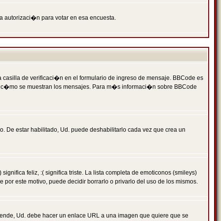
ga autorizaci�n para votar en esa encuesta.
asilla de verificaci�n en el formulario de ingreso de mensaje. BBCode es
 qu� y c�mo se muestran los mensajes. Para m�s informaci�n sobre BBCode
. De estar habilitado, Ud. puede deshabilitarlo cada vez que crea un
ca feliz, :( significa triste. La lista completa de emoticonos (smileys)
por este motivo, puede decidir borrarlo o privarlo del uso de los mismos.
 ende, Ud. debe hacer un enlace URL a una imagen que quiere que se