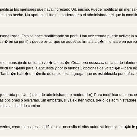
modificar los mensajes que haya ingresado Ud. mismo. Puede modificar un mensa
 lo ha hecho. No aparece si fue un moderador o el administrador el que lo modifi
rsonalizada. Esto se hace modificando su perfil. Una vez creada puede activar la
t� en su perfil) y puede evitar que se adose su firma a alg�n mensaje en particul
 primer mensaje de un tema) ver� la opci�n
Crear una encuesta
en la parte inferio
ducir un t�tulo para la encuesta y por lo menos 2 opciones de votaci�n -- para 
). Tambi�n habr� un l�mite de opciones a agregar que es establecida por defecto 
generada por Ud. (o siendo administrador o moderador). Para modificar una encues
as opciones o borrarlas. Sin embargo, si ya existen votos, s�lo los administrador
misma a mitad de camino.
verlos, crear mensajes, modificar, etc. necesita ciertas autorizaciones que s�lo t