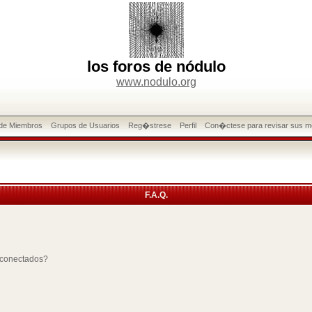
los foros de nódulo
www.nodulo.org
 de Miembros
Grupos de Usuarios
Reg�strese
Perfil
Con�ctese para revisar sus m
F.A.Q.
 conectados?