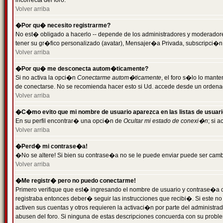
incorrecta del foro.
Volver arriba
�Por qu� necesito registrarme?
No est� obligado a hacerlo -- depende de los administradores y moderadores
tener su gr�fico personalizado (avatar), Mensajer�a Privada, subscripci�n
Volver arriba
�Por qu� me desconecta autom�ticamente?
Si no activa la opci�n
Conectarme autom�ticamente
, el foro s�lo lo man
de conectarse. No se recomienda hacer esto si Ud. accede desde un ordenador
Volver arriba
�C�mo evito que mi nombre de usuario aparezca en las listas de usuar
En su perfil encontrar� una opci�n de
Ocultar mi estado de conexi�n
; si 
Volver arriba
�Perd� mi contrase�a!
�No se altere! Si bien su contrase�a no se le puede enviar puede ser camb
Volver arriba
�Me registr� pero no puedo conectarme!
Primero verifique que est� ingresando el nombre de usuario y contrase�a co
registraba entonces deber� seguir las instrucciones que recibi�. Si este no
activen sus cuentas y otros requieren la activaci�n por parte del administra
abusen del foro. Si ninguna de estas descripciones concuerda con su problem