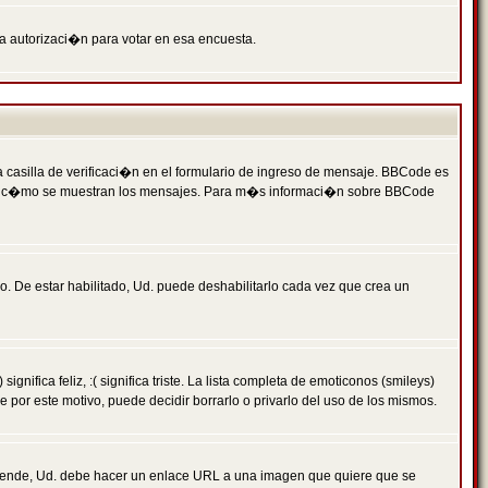
ga autorizaci�n para votar en esa encuesta.
asilla de verificaci�n en el formulario de ingreso de mensaje. BBCode es
 qu� y c�mo se muestran los mensajes. Para m�s informaci�n sobre BBCode
. De estar habilitado, Ud. puede deshabilitarlo cada vez que crea un
ca feliz, :( significa triste. La lista completa de emoticonos (smileys)
por este motivo, puede decidir borrarlo o privarlo del uso de los mismos.
 ende, Ud. debe hacer un enlace URL a una imagen que quiere que se