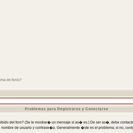
ema de foros?
Problemas para Registrarse y Conectarse
ibido del foro? (Se le mostrar� un mensaje si as� es.) De ser as�, debe contactar
 nombre de usuario y contrase�a. Generalmente �ste es el problema; si no, conta