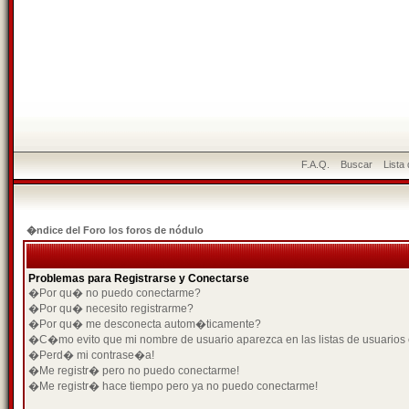
F.A.Q.
Buscar
Lista
�ndice del Foro los foros de nódulo
Problemas para Registrarse y Conectarse
�Por qu� no puedo conectarme?
�Por qu� necesito registrarme?
�Por qu� me desconecta autom�ticamente?
�C�mo evito que mi nombre de usuario aparezca en las listas de usuarios
�Perd� mi contrase�a!
�Me registr� pero no puedo conectarme!
�Me registr� hace tiempo pero ya no puedo conectarme!