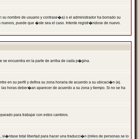
n su nombre de usuario y contrase�a) o el administrador ha borrado su
s nuevos, puede que �ste sea el caso. Intente registr�ndose de nuevo.
e se encuentra en la parte de arriba de cada p�gina.
tre en su perfil y defina su zona horaria de acuerdo a su ubicaci�n (ej.
o las horas deber�an aparecer de acuerdo a su zona y tiempo. Si no se ha
eparado para trabajar con estos cambios.
 si�ntase total libertad para hacer una traducci�n (miles de personas se lo