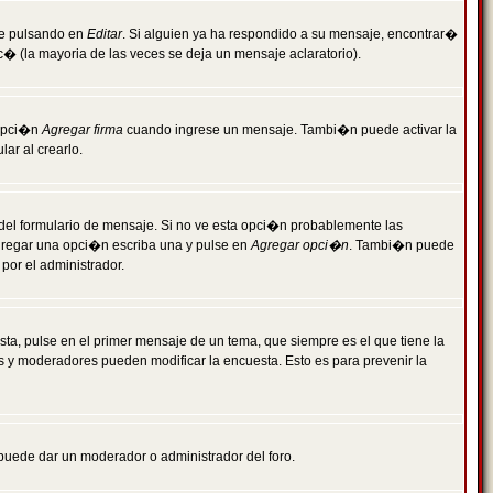
je pulsando en
Editar
. Si alguien ya ha respondido a su mensaje, encontrar�
c� (la mayoria de las veces se deja un mensaje aclaratorio).
 opci�n
Agregar firma
cuando ingrese un mensaje. Tambi�n puede activar la
ar al crearlo.
r del formulario de mensaje. Si no ve esta opci�n probablemente las
agregar una opci�n escriba una y pulse en
Agregar opci�n
. Tambi�n puede
por el administrador.
ta, pulse en el primer mensaje de un tema, que siempre es el que tiene la
es y moderadores pueden modificar la encuesta. Esto es para prevenir la
e puede dar un moderador o administrador del foro.