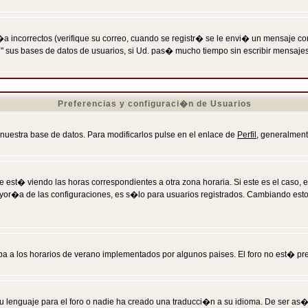
incorrectos (verifique su correo, cuando se registr� se le envi� un mensaje co
n" sus bases de datos de usuarios, si Ud. pas� mucho tiempo sin escribir mensaje
Preferencias y configuraci�n de Usuarios
 nuestra base de datos. Para modificarlos pulse en el enlace de
Perfil
, generalment
 est� viendo las horas correspondientes a otra zona horaria. Si este es el caso, en
mayor�a de las configuraciones, es s�lo para usuarios registrados. Cambiando est
eba a los horarios de verano implementados por algunos paises. El foro no est� pr
u lenguaje para el foro o nadie ha creado una traducci�n a su idioma. De ser as�,