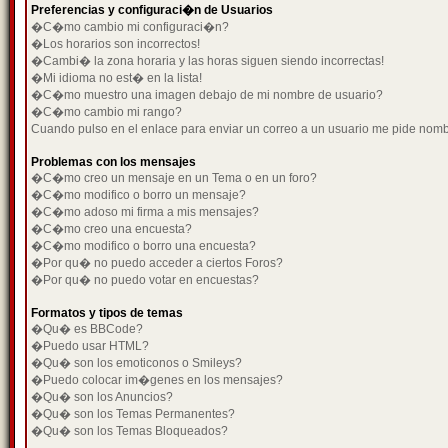
Preferencias y configuraci�n de Usuarios
�C�mo cambio mi configuraci�n?
�Los horarios son incorrectos!
�Cambi� la zona horaria y las horas siguen siendo incorrectas!
�Mi idioma no est� en la lista!
�C�mo muestro una imagen debajo de mi nombre de usuario?
�C�mo cambio mi rango?
Cuando pulso en el enlace para enviar un correo a un usuario me pide nom
Problemas con los mensajes
�C�mo creo un mensaje en un Tema o en un foro?
�C�mo modifico o borro un mensaje?
�C�mo adoso mi firma a mis mensajes?
�C�mo creo una encuesta?
�C�mo modifico o borro una encuesta?
�Por qu� no puedo acceder a ciertos Foros?
�Por qu� no puedo votar en encuestas?
Formatos y tipos de temas
�Qu� es BBCode?
�Puedo usar HTML?
�Qu� son los emoticonos o Smileys?
�Puedo colocar im�genes en los mensajes?
�Qu� son los Anuncios?
�Qu� son los Temas Permanentes?
�Qu� son los Temas Bloqueados?