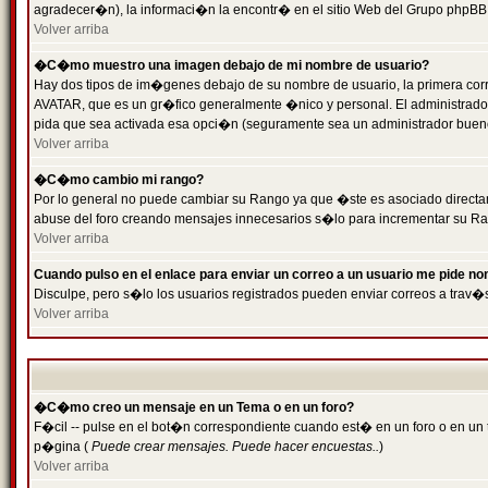
agradecer�n), la informaci�n la encontr� en el sitio Web del Grupo phpBB (
Volver arriba
�C�mo muestro una imagen debajo de mi nombre de usuario?
Hay dos tipos de im�genes debajo de su nombre de usuario, la primera cor
AVATAR, que es un gr�fico generalmente �nico y personal. El administrador d
pida que sea activada esa opci�n (seguramente sea un administrador buen
Volver arriba
�C�mo cambio mi rango?
Por lo general no puede cambiar su Rango ya que �ste es asociado directame
abuse del foro creando mensajes innecesarios s�lo para incrementar su Ra
Volver arriba
Cuando pulso en el enlace para enviar un correo a un usuario me pide n
Disculpe, pero s�lo los usuarios registrados pueden enviar correos a trav�s
Volver arriba
�C�mo creo un mensaje en un Tema o en un foro?
F�cil -- pulse en el bot�n correspondiente cuando est� en un foro o en un t
p�gina (
Puede crear mensajes. Puede hacer encuestas..
)
Volver arriba