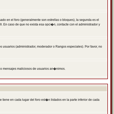
 en el foro (generalmente son estrellas o bloques), la segunda es el
il. En caso de que no exista esa opci�n, contacte con el administrador y
s usuarios (administrador, moderador o Rangos especiales). Por favor, no
PAM o mensajes maliciosos de usuarios an�nimos.
iene en cada lugar del foro est�n listados en la parte inferior de cada