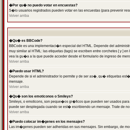
�Por qu� no puedo votar en encuestas?
S�lo usuarios registrados pueden votar en las encuestas (para prevenir resu
Volver arriba
�Qu� es BBCode?
BBCode es una implementaci�n especial del HTML. Depende del administrado
muy similar al HTML: las etiquetas (tags) se escriben entre corchetes [ y
vea la gu�a a la que puede acceder desde el formulario de ingreso de men
Volver arriba
�Puedo usar HTML?
Depende de si el administrador lo permite y de ser as�, qu� etiquetas est�n
mensaje.
Volver arriba
�Qu� son los emoticonos o Smileys?
Smileys, o emoticons, son peque�os gr�ficos que pueden ser usados para expr
puede ser desplegada cuando se est� escribiendo un mensaje. Trate de no abu
Volver arriba
�Puedo colocar im�genes en los mensajes?
Las im�genes pueden ser adheridas en sus mensajes. Sin embargo, de mome