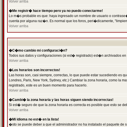
Volver arriba
�Me registr� hace tiempo pero ya no puedo conectarme!
Lo m�s probable es que: haya ingresado un nombre de usuario o contrase�a 
cuenta por alguna raz�n. Es normal que los foros, peri�dicamente, "limpie
Volver arriba
�C�mo cambio mi configuraci�n?
Todos sus datos y configuraciones (si est� registrado) est�n archivados en
Volver arriba
�Los horarios son incorrectos!
Las horas son, casi siempre, correctas, lo que puede estar sucediendo es que
Londres, Paris, New York, Sydney, etc.) Cambiar la zona horaria, como la 
registrado, este es un buen momento para hacerlo.
Volver arriba
�Cambi� la zona horaria y las horas siguen siendo incorrectas!
Si est� seguro de que la zona horaria es correcta es posible que esto se d
Volver arriba
�Mi idioma no est� en la lista!
�sto se puede deber a que el administrador no ha instalado el paquete de s