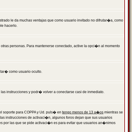
istrado le da muchas ventajas que como usuario invitado no difrutar�a, como
le hacerlo.
r otras personas. Para mantenerse conectado, active la opci�n al momento
ntar� como usuario oculto.
a las instrucciones y podr� volver a conectarse casi de inmediato.
o el soporte para COPPA y Ud. puls� en
tengo menos de 13 a�os
mientras se
 las instrucciones de activaci�n, algunos foros dejan que sus usuarios
ones por las que se pide activaci�n es para evitar que usuarios an�nimos