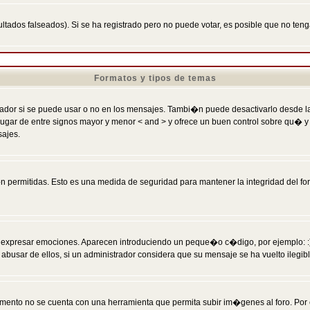
ltados falseados). Si se ha registrado pero no puede votar, es posible que no ten
Formatos y tipos de temas
r si se puede usar o no en los mensajes. Tambi�n puede desactivarlo desde la c
 ] en lugar de entre signos mayor y menor < and > y ofrece un buen control sobre
sajes.
 permitidas. Esto es una medida de seguridad para mantener la integridad del foro
esar emociones. Aparecen introduciendo un peque�o c�digo, por ejemplo: :) signifi
sar de ellos, si un administrador considera que su mensaje se ha vuelto ilegible 
nto no se cuenta con una herramienta que permita subir im�genes al foro. Por