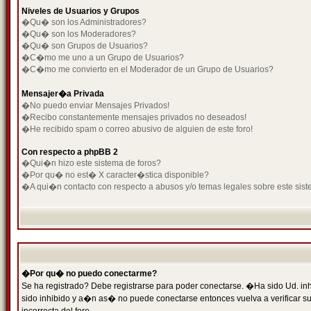
Niveles de Usuarios y Grupos
�Qu� son los Administradores?
�Qu� son los Moderadores?
�Qu� son Grupos de Usuarios?
�C�mo me uno a un Grupo de Usuarios?
�C�mo me convierto en el Moderador de un Grupo de Usuarios?
Mensajer�a Privada
�No puedo enviar Mensajes Privados!
�Recibo constantemente mensajes privados no deseados!
�He recibido spam o correo abusivo de alguien de este foro!
Con respecto a phpBB 2
�Qui�n hizo este sistema de foros?
�Por qu� no est� X caracter�stica disponible?
�A qui�n contacto con respecto a abusos y/o temas legales sobre este sist
�Por qu� no puedo conectarme?
Se ha registrado? Debe registrarse para poder conectarse. �Ha sido Ud. inh
sido inhibido y a�n as� no puede conectarse entonces vuelva a verificar su