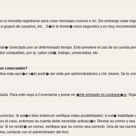
 si necesita registrarse para crear mensajes nuevos o no. Sin embargo estar reg
 a grupos de usuarios, etc... S�lo le tomar� unos segundos y es muy recomendab
tendr� conectado por un determinado tiempo. Esto previene el uso de su cuenta po
 compartido, por ej. cyber-caf�, trabajo, universidad, etc.
ios conectados?
activa esta opci�n s�lo podr� ser visto por administradores y Ud. mismo. Se le co
iada. Para esto vaya a Conectarse y pulse en
�He olvidado mi contrase�a!
. Sig
rrectos. Si est�n bien entonces verifique estas posibilidades: si est� habilitad
 es el caso, entonces su cuenta debe necesitar activaci�n. Revise su correo y vea
dor. Si no recibi� un correo, verifique que su correo sea correcto. Una de las raz
a, contacte con el administrador del foro.