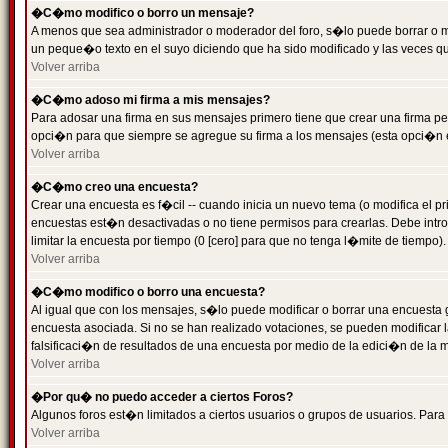
�C�mo modifico o borro un mensaje?
A menos que sea administrador o moderador del foro, s�lo puede borrar o 
un peque�o texto en el suyo diciendo que ha sido modificado y las veces que
Volver arriba
�C�mo adoso mi firma a mis mensajes?
Para adosar una firma en sus mensajes primero tiene que crear una firma pe
opci�n para que siempre se agregue su firma a los mensajes (esta opci�n es
Volver arriba
�C�mo creo una encuesta?
Crear una encuesta es f�cil -- cuando inicia un nuevo tema (o modifica el
encuestas est�n desactivadas o no tiene permisos para crearlas. Debe intro
limitar la encuesta por tiempo (0 [cero] para que no tenga l�mite de tiempo
Volver arriba
�C�mo modifico o borro una encuesta?
Al igual que con los mensajes, s�lo puede modificar o borrar una encuesta 
encuesta asociada. Si no se han realizado votaciones, se pueden modificar l
falsificaci�n de resultados de una encuesta por medio de la edici�n de la 
Volver arriba
�Por qu� no puedo acceder a ciertos Foros?
Algunos foros est�n limitados a ciertos usuarios o grupos de usuarios. Para 
Volver arriba