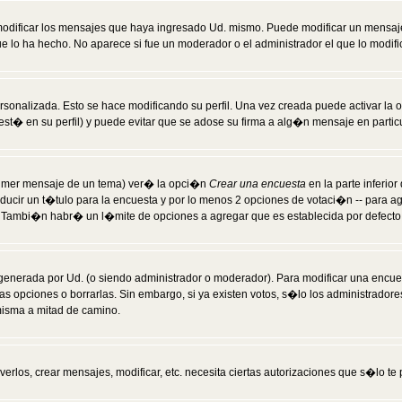
modificar los mensajes que haya ingresado Ud. mismo. Puede modificar un mensa
 lo ha hecho. No aparece si fue un moderador o el administrador el que lo modifi
rsonalizada. Esto se hace modificando su perfil. Una vez creada puede activar la
t� en su perfil) y puede evitar que se adose su firma a alg�n mensaje en particul
 primer mensaje de un tema) ver� la opci�n
Crear una encuesta
en la parte inferio
ducir un t�tulo para la encuesta y por lo menos 2 opciones de votaci�n -- para 
). Tambi�n habr� un l�mite de opciones a agregar que es establecida por defecto 
generada por Ud. (o siendo administrador o moderador). Para modificar una encues
as opciones o borrarlas. Sin embargo, si ya existen votos, s�lo los administrador
misma a mitad de camino.
verlos, crear mensajes, modificar, etc. necesita ciertas autorizaciones que s�lo t