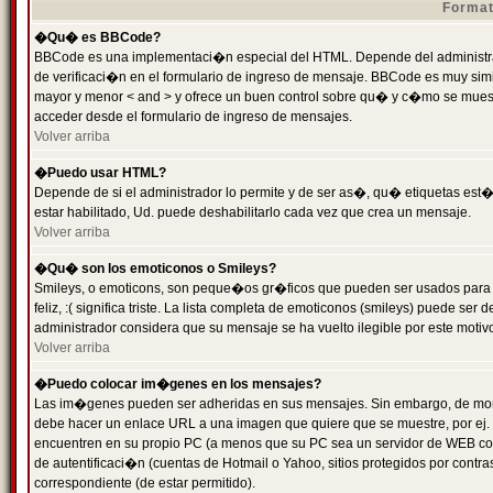
Format
�Qu� es BBCode?
BBCode es una implementaci�n especial del HTML. Depende del administrad
de verificaci�n en el formulario de ingreso de mensaje. BBCode es muy simila
mayor y menor < and > y ofrece un buen control sobre qu� y c�mo se mue
acceder desde el formulario de ingreso de mensajes.
Volver arriba
�Puedo usar HTML?
Depende de si el administrador lo permite y de ser as�, qu� etiquetas est�
estar habilitado, Ud. puede deshabilitarlo cada vez que crea un mensaje.
Volver arriba
�Qu� son los emoticonos o Smileys?
Smileys, o emoticons, son peque�os gr�ficos que pueden ser usados para 
feliz, :( significa triste. La lista completa de emoticonos (smileys) puede s
administrador considera que su mensaje se ha vuelto ilegible por este motivo
Volver arriba
�Puedo colocar im�genes en los mensajes?
Las im�genes pueden ser adheridas en sus mensajes. Sin embargo, de mome
debe hacer un enlace URL a una imagen que quiere que se muestre, por ej.
encuentren en su propio PC (a menos que su PC sea un servidor de WEB c
de autentificaci�n (cuentas de Hotmail o Yahoo, sitios protegidos por contr
correspondiente (de estar permitido).