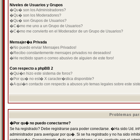
Niveles de Usuarios y Grupos
�Qu� son los Administradores?
�Qu� son los Moderadores?
�Qu� son Grupos de Usuarios?
�C�mo me uno a un Grupo de Usuarios?
�C�mo me convierto en el Moderador de un Grupo de Usuarios?
Mensajer�a Privada
�No puedo enviar Mensajes Privados!
�Recibo constantemente mensajes privados no deseados!
�He recibido spam o correo abusivo de alguien de este foro!
Con respecto a phpBB 2
�Qui�n hizo este sistema de foros?
�Por qu� no est� X caracter�stica disponible?
�A qui�n contacto con respecto a abusos y/o temas legales sobre este sist
Problemas par
�Por qu� no puedo conectarme?
Se ha registrado? Debe registrarse para poder conectarse. �Ha sido Ud. inh
administrador para averiguar por qu�. Si se ha registrado y no ha sido inh