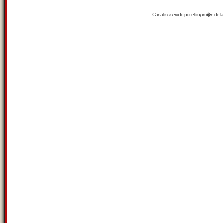
Canal
rss
servido por el
trujam�n
de la