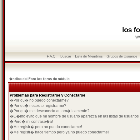
los f
w
F.A.Q.
Buscar
Lista de Miembros
Grupos de Usuarios
�ndice del Foro los foros de nódulo
Problemas para Registrarse y Conectarse
�Por qu� no puedo conectarme?
�Por qu� necesito registrarme?
�Por qu� me desconecta autom�ticamente?
�C�mo evito que mi nombre de usuario aparezca en las listas de usuarios
�Perd� mi contrase�a!
�Me registr� pero no puedo conectarme!
�Me registr� hace tiempo pero ya no puedo conectarme!