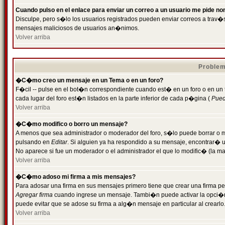
Cuando pulso en el enlace para enviar un correo a un usuario me pide n
Disculpe, pero s�lo los usuarios registrados pueden enviar correos a trav�s 
mensajes maliciosos de usuarios an�nimos.
Volver arriba
Problem
�C�mo creo un mensaje en un Tema o en un foro?
F�cil -- pulse en el bot�n correspondiente cuando est� en un foro o en un
cada lugar del foro est�n listados en la parte inferior de cada p�gina (
Puede
Volver arriba
�C�mo modifico o borro un mensaje?
A menos que sea administrador o moderador del foro, s�lo puede borrar o 
pulsando en
Editar
. Si alguien ya ha respondido a su mensaje, encontrar� 
No aparece si fue un moderador o el administrador el que lo modific� (la ma
Volver arriba
�C�mo adoso mi firma a mis mensajes?
Para adosar una firma en sus mensajes primero tiene que crear una firma pe
Agregar firma
cuando ingrese un mensaje. Tambi�n puede activar la opci�n 
puede evitar que se adose su firma a alg�n mensaje en particular al crearlo
Volver arriba