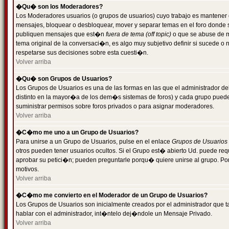
�Qu� son los Moderadores?
Los Moderadores usuarios (o grupos de usuarios) cuyo trabajo es mantener 
mensajes, bloquear o desbloquear, mover y separar temas en el foro donde
publiquen mensajes que est�n
fuera de tema (off topic)
o que se abuse de ma
tema original de la conversaci�n, es algo muy subjetivo definir si sucede 
respetarse sus decisiones sobre esta cuesti�n.
Volver arriba
�Qu� son Grupos de Usuarios?
Los Grupos de Usuarios es una de las formas en las que el administrador de
distinto en la mayor�a de los dem�s sistemas de foros) y cada grupo puede te
suministrar permisos sobre foros privados o para asignar moderadores.
Volver arriba
�C�mo me uno a un Grupo de Usuarios?
Para unirse a un Grupo de Usuarios, pulse en el enlace
Grupos de Usuarios
otros pueden tener usuarios ocultos. Si el Grupo est� abierto Ud. puede re
aprobar su petici�n; pueden preguntarle porqu� quiere unirse al grupo. Por
motivos.
Volver arriba
�C�mo me convierto en el Moderador de un Grupo de Usuarios?
Los Grupos de Usuarios son inicialmente creados por el administrador que
hablar con el administrador, int�ntelo dej�ndole un Mensaje Privado.
Volver arriba