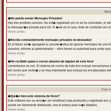
Men
�No puedo enviar Mensajes Privados!
Hay tres posibles razones: No est� registrado y/o no se ha conectado, el ad
la mensajer�a privada para Ud. Si �ste es el caso, trate de contactar con el
Volver arriba
�Recibo constantemente mensajes privados no deseados!
En el futuro ser� agregada la caracter�stica de ignorar mensajes de una l
usuarios, informe al administrador -- ellos tienen la autoridad para evitar 
Volver arriba
�He recibido spam o correo abusivo de alguien de este foro!
Lamentamos oir eso. El sistema de correo de este foro incluye mecanismos p
del correo que recibi� y es muy importante que incluya los encabezados de
Volver arriba
Con r
�Qui�n hizo este sistema de foros?
Este software (en su versi�n sin modificar) esta producido y registrado por
p
puede ser libremente distribuido; vea el enlace para m�s detalles.
Volver arriba