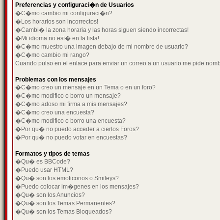
Preferencias y configuraci�n de Usuarios
�C�mo cambio mi configuraci�n?
�Los horarios son incorrectos!
�Cambi� la zona horaria y las horas siguen siendo incorrectas!
�Mi idioma no est� en la lista!
�C�mo muestro una imagen debajo de mi nombre de usuario?
�C�mo cambio mi rango?
Cuando pulso en el enlace para enviar un correo a un usuario me pide nom
Problemas con los mensajes
�C�mo creo un mensaje en un Tema o en un foro?
�C�mo modifico o borro un mensaje?
�C�mo adoso mi firma a mis mensajes?
�C�mo creo una encuesta?
�C�mo modifico o borro una encuesta?
�Por qu� no puedo acceder a ciertos Foros?
�Por qu� no puedo votar en encuestas?
Formatos y tipos de temas
�Qu� es BBCode?
�Puedo usar HTML?
�Qu� son los emoticonos o Smileys?
�Puedo colocar im�genes en los mensajes?
�Qu� son los Anuncios?
�Qu� son los Temas Permanentes?
�Qu� son los Temas Bloqueados?