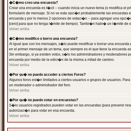
�C�mo creo una encuesta?
Crear una encuesta es f�cil -- cuando inicia un nuevo tema (o modifica el
formulario de mensaje. Si no ve esta opci�n probablemente las encuestas es
encuesta y por lo menos 2 opciones de votaci�n -- para agregar una opci�
[cero] para que no tenga l�mite de tiempo). Tambi�n habr� un l�mite de op
Volver arriba
�C�mo modifico o borro una encuesta?
Al igual que con los mensajes, s�lo puede modificar o borrar una encuesta 
en el primer mensaje de un tema, que siempre es el que tiene la encuesta as
Sin embargo, si ya existen votos, s�lo los administradores y moderadores pu
encuesta por medio de la edici�n de la misma a mitad de camino.
Volver arriba
�Por qu� no puedo acceder a ciertos Foros?
Algunos foros est�n limitados a ciertos usuarios o grupos de usuarios. Para 
un moderador o administrador del foro.
Volver arriba
�Por qu� no puedo votar en encuestas?
S�lo usuarios registrados pueden votar en las encuestas (para prevenir resu
autorizaci�n para votar en esa encuesta.
Volver arriba