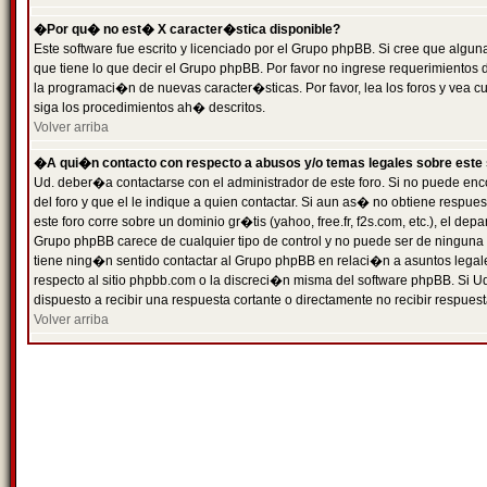
�Por qu� no est� X caracter�stica disponible?
Este software fue escrito y licenciado por el Grupo phpBB. Si cree que algun
que tiene lo que decir el Grupo phpBB. Por favor no ingrese requerimientos
la programaci�n de nuevas caracter�sticas. Por favor, lea los foros y vea c
siga los procedimientos ah� descritos.
Volver arriba
�A qui�n contacto con respecto a abusos y/o temas legales sobre este 
Ud. deber�a contactarse con el administrador de este foro. Si no puede enc
del foro y que el le indique a quien contactar. Si aun as� no obtiene resp
este foro corre sobre un dominio gr�tis (yahoo, free.fr, f2s.com, etc.), el d
Grupo phpBB carece de cualquier tipo de control y no puede ser de ninguna
tiene ning�n sentido contactar al Grupo phpBB en relaci�n a asuntos legal
respecto al sitio phpbb.com o la discreci�n misma del software phpBB. Si U
dispuesto a recibir una respuesta cortante o directamente no recibir respuest
Volver arriba