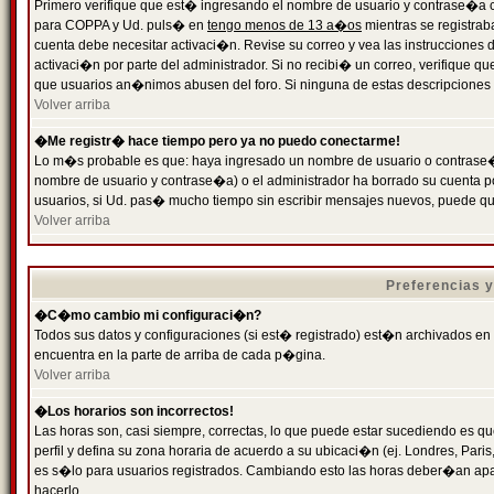
Primero verifique que est� ingresando el nombre de usuario y contrase�a cor
para COPPA y Ud. puls� en
tengo menos de 13 a�os
mientras se registrab
cuenta debe necesitar activaci�n. Revise su correo y vea las instrucciones d
activaci�n por parte del administrador. Si no recibi� un correo, verifique qu
que usuarios an�nimos abusen del foro. Si ninguna de estas descripciones c
Volver arriba
�Me registr� hace tiempo pero ya no puedo conectarme!
Lo m�s probable es que: haya ingresado un nombre de usuario o contrase�a
nombre de usuario y contrase�a) o el administrador ha borrado su cuenta p
usuarios, si Ud. pas� mucho tiempo sin escribir mensajes nuevos, puede qu
Volver arriba
Preferencias 
�C�mo cambio mi configuraci�n?
Todos sus datos y configuraciones (si est� registrado) est�n archivados en
encuentra en la parte de arriba de cada p�gina.
Volver arriba
�Los horarios son incorrectos!
Las horas son, casi siempre, correctas, lo que puede estar sucediendo es que
perfil y defina su zona horaria de acuerdo a su ubicaci�n (ej. Londres, Par
es s�lo para usuarios registrados. Cambiando esto las horas deber�an apar
hacerlo.