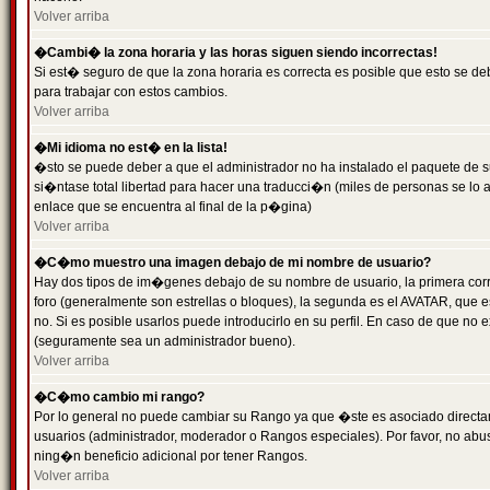
Volver arriba
�Cambi� la zona horaria y las horas siguen siendo incorrectas!
Si est� seguro de que la zona horaria es correcta es posible que esto se d
para trabajar con estos cambios.
Volver arriba
�Mi idioma no est� en la lista!
�sto se puede deber a que el administrador no ha instalado el paquete de s
si�ntase total libertad para hacer una traducci�n (miles de personas se lo
enlace que se encuentra al final de la p�gina)
Volver arriba
�C�mo muestro una imagen debajo de mi nombre de usuario?
Hay dos tipos de im�genes debajo de su nombre de usuario, la primera co
foro (generalmente son estrellas o bloques), la segunda es el AVATAR, que 
no. Si es posible usarlos puede introducirlo en su perfil. En caso de que no
(seguramente sea un administrador bueno).
Volver arriba
�C�mo cambio mi rango?
Por lo general no puede cambiar su Rango ya que �ste es asociado directame
usuarios (administrador, moderador o Rangos especiales). Por favor, no ab
ning�n beneficio adicional por tener Rangos.
Volver arriba