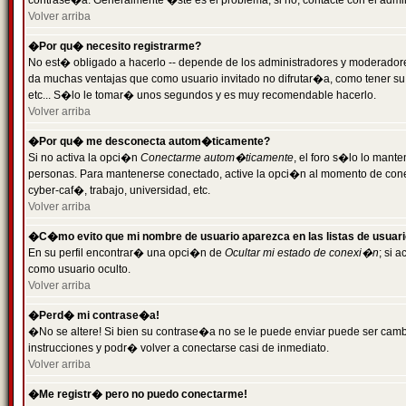
contrase�a. Generalmente �ste es el problema; si no, contacte con el admini
Volver arriba
�Por qu� necesito registrarme?
No est� obligado a hacerlo -- depende de los administradores y moderadores
da muchas ventajas que como usuario invitado no difrutar�a, como tener su
etc... S�lo le tomar� unos segundos y es muy recomendable hacerlo.
Volver arriba
�Por qu� me desconecta autom�ticamente?
Si no activa la opci�n
Conectarme autom�ticamente
, el foro s�lo lo mant
personas. Para mantenerse conectado, active la opci�n al momento de cone
cyber-caf�, trabajo, universidad, etc.
Volver arriba
�C�mo evito que mi nombre de usuario aparezca en las listas de usuar
En su perfil encontrar� una opci�n de
Ocultar mi estado de conexi�n
; si 
como usuario oculto.
Volver arriba
�Perd� mi contrase�a!
�No se altere! Si bien su contrase�a no se le puede enviar puede ser camb
instrucciones y podr� volver a conectarse casi de inmediato.
Volver arriba
�Me registr� pero no puedo conectarme!