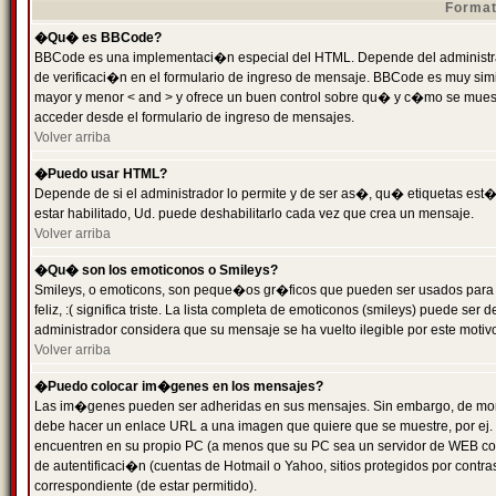
Format
�Qu� es BBCode?
BBCode es una implementaci�n especial del HTML. Depende del administrad
de verificaci�n en el formulario de ingreso de mensaje. BBCode es muy simila
mayor y menor < and > y ofrece un buen control sobre qu� y c�mo se mue
acceder desde el formulario de ingreso de mensajes.
Volver arriba
�Puedo usar HTML?
Depende de si el administrador lo permite y de ser as�, qu� etiquetas est�
estar habilitado, Ud. puede deshabilitarlo cada vez que crea un mensaje.
Volver arriba
�Qu� son los emoticonos o Smileys?
Smileys, o emoticons, son peque�os gr�ficos que pueden ser usados para 
feliz, :( significa triste. La lista completa de emoticonos (smileys) puede s
administrador considera que su mensaje se ha vuelto ilegible por este motivo
Volver arriba
�Puedo colocar im�genes en los mensajes?
Las im�genes pueden ser adheridas en sus mensajes. Sin embargo, de mome
debe hacer un enlace URL a una imagen que quiere que se muestre, por ej.
encuentren en su propio PC (a menos que su PC sea un servidor de WEB c
de autentificaci�n (cuentas de Hotmail o Yahoo, sitios protegidos por contr
correspondiente (de estar permitido).