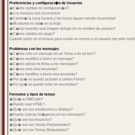
Preferencias y configuraci�n de Usuarios
�C�mo cambio mi configuraci�n?
�Los horarios son incorrectos!
�Cambi� la zona horaria y las horas siguen siendo incorrectas!
�Mi idioma no est� en la lista!
�C�mo muestro una imagen debajo de mi nombre de usuario?
�C�mo cambio mi rango?
Cuando pulso en el enlace para enviar un correo a un usuario me pide nom
Problemas con los mensajes
�C�mo creo un mensaje en un Tema o en un foro?
�C�mo modifico o borro un mensaje?
�C�mo adoso mi firma a mis mensajes?
�C�mo creo una encuesta?
�C�mo modifico o borro una encuesta?
�Por qu� no puedo acceder a ciertos Foros?
�Por qu� no puedo votar en encuestas?
Formatos y tipos de temas
�Qu� es BBCode?
�Puedo usar HTML?
�Qu� son los emoticonos o Smileys?
�Puedo colocar im�genes en los mensajes?
�Qu� son los Anuncios?
�Qu� son los Temas Permanentes?
�Qu� son los Temas Bloqueados?