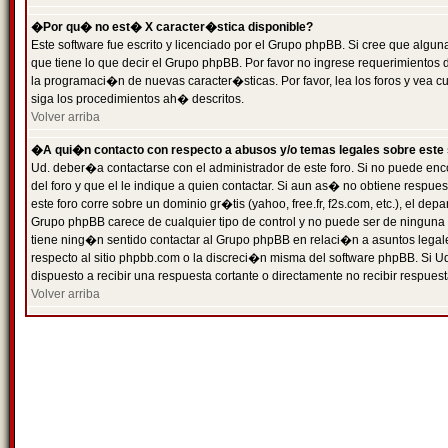
�Por qu� no est� X caracter�stica disponible?
Este software fue escrito y licenciado por el Grupo phpBB. Si cree que algun
que tiene lo que decir el Grupo phpBB. Por favor no ingrese requerimientos
la programaci�n de nuevas caracter�sticas. Por favor, lea los foros y vea c
siga los procedimientos ah� descritos.
Volver arriba
�A qui�n contacto con respecto a abusos y/o temas legales sobre este 
Ud. deber�a contactarse con el administrador de este foro. Si no puede enc
del foro y que el le indique a quien contactar. Si aun as� no obtiene resp
este foro corre sobre un dominio gr�tis (yahoo, free.fr, f2s.com, etc.), el d
Grupo phpBB carece de cualquier tipo de control y no puede ser de ninguna
tiene ning�n sentido contactar al Grupo phpBB en relaci�n a asuntos legal
respecto al sitio phpbb.com o la discreci�n misma del software phpBB. Si U
dispuesto a recibir una respuesta cortante o directamente no recibir respuest
Volver arriba