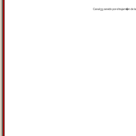
Canal
rss
servido por el
trujam�n
de la