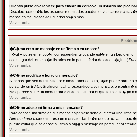
Cuando pulso en el enlace para enviar un correo a un usuario me pide n
Disculpe, pero s�lo los usuarios registrados pueden enviar correos a trav�s 
mensajes maliciosos de usuarios an�nimos.
Volver arriba
Problem
�C�mo creo un mensaje en un Tema o en un foro?
F�cil -- pulse en el bot�n correspondiente cuando est� en un foro o en un
cada lugar del foro est�n listados en la parte inferior de cada p�gina (
Puede
Volver arriba
�C�mo modifico o borro un mensaje?
A menos que sea administrador o moderador del foro, s�lo puede borrar o 
pulsando en
Editar
. Si alguien ya ha respondido a su mensaje, encontrar� 
No aparece si fue un moderador o el administrador el que lo modific� (la ma
Volver arriba
�C�mo adoso mi firma a mis mensajes?
Para adosar una firma en sus mensajes primero tiene que crear una firma pe
Agregar firma
cuando ingrese un mensaje. Tambi�n puede activar la opci�n 
puede evitar que se adose su firma a alg�n mensaje en particular al crearlo
Volver arriba