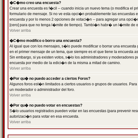
�C�mo creo una encuesta?
Crear una encuesta es f�cil -- cuando inicia un nuevo tema (o modifica el
formulario de mensaje. Si no ve esta opci�n probablemente las encuestas es
encuesta y por lo menos 2 opciones de votaci�n -- para agregar una opci�
[cero] para que no tenga l�mite de tiempo). Tambi�n habr� un l�mite de op
Volver arriba
�C�mo modifico o borro una encuesta?
Al igual que con los mensajes, s�lo puede modificar o borrar una encuesta 
en el primer mensaje de un tema, que siempre es el que tiene la encuesta as
Sin embargo, si ya existen votos, s�lo los administradores y moderadores pu
encuesta por medio de la edici�n de la misma a mitad de camino.
Volver arriba
�Por qu� no puedo acceder a ciertos Foros?
Algunos foros est�n limitados a ciertos usuarios o grupos de usuarios. Para 
un moderador o administrador del foro.
Volver arriba
�Por qu� no puedo votar en encuestas?
S�lo usuarios registrados pueden votar en las encuestas (para prevenir resu
autorizaci�n para votar en esa encuesta.
Volver arriba