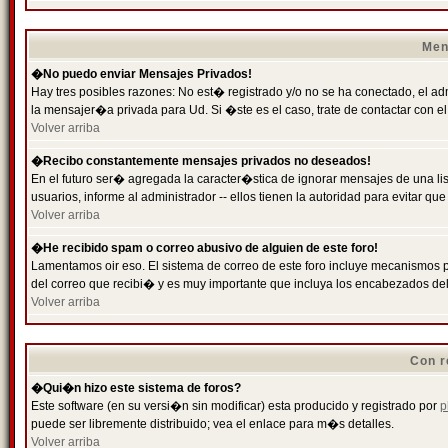
Men
�No puedo enviar Mensajes Privados!
Hay tres posibles razones: No est� registrado y/o no se ha conectado, el ad
la mensajer�a privada para Ud. Si �ste es el caso, trate de contactar con el
Volver arriba
�Recibo constantemente mensajes privados no deseados!
En el futuro ser� agregada la caracter�stica de ignorar mensajes de una l
usuarios, informe al administrador -- ellos tienen la autoridad para evitar 
Volver arriba
�He recibido spam o correo abusivo de alguien de este foro!
Lamentamos oir eso. El sistema de correo de este foro incluye mecanismos p
del correo que recibi� y es muy importante que incluya los encabezados de
Volver arriba
Con r
�Qui�n hizo este sistema de foros?
Este software (en su versi�n sin modificar) esta producido y registrado por
p
puede ser libremente distribuido; vea el enlace para m�s detalles.
Volver arriba