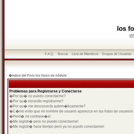
los f
w
F.A.Q.
Buscar
Lista de Miembros
Grupos de Usuarios
�ndice del Foro los foros de nódulo
Problemas para Registrarse y Conectarse
�Por qu� no puedo conectarme?
�Por qu� necesito registrarme?
�Por qu� me desconecta autom�ticamente?
�C�mo evito que mi nombre de usuario aparezca en las listas de usuarios
�Perd� mi contrase�a!
�Me registr� pero no puedo conectarme!
�Me registr� hace tiempo pero ya no puedo conectarme!