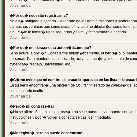
contrase�a. Generalmente �ste es el problema; si no, contacte con el admini
Volver arriba
�Por qu� necesito registrarme?
No est� obligado a hacerlo -- depende de los administradores y moderadores
da muchas ventajas que como usuario invitado no difrutar�a, como tener su
etc... S�lo le tomar� unos segundos y es muy recomendable hacerlo.
Volver arriba
�Por qu� me desconecta autom�ticamente?
Si no activa la opci�n
Conectarme autom�ticamente
, el foro s�lo lo mant
personas. Para mantenerse conectado, active la opci�n al momento de cone
cyber-caf�, trabajo, universidad, etc.
Volver arriba
�C�mo evito que mi nombre de usuario aparezca en las listas de usuar
En su perfil encontrar� una opci�n de
Ocultar mi estado de conexi�n
; si 
como usuario oculto.
Volver arriba
�Perd� mi contrase�a!
�No se altere! Si bien su contrase�a no se le puede enviar puede ser camb
instrucciones y podr� volver a conectarse casi de inmediato.
Volver arriba
�Me registr� pero no puedo conectarme!