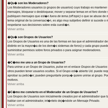
�Qu� son los Moderadores?
Los Moderadores usuarios (o grupos de usuarios) cuyo trabajo es mantener 
mensajes, bloquear o desbloquear, mover y separar temas en el foro donde
publiquen mensajes que est�n
fuera de tema (off topic)
o que se abuse de ma
tema original de la conversaci�n, es algo muy subjetivo definir si sucede 
respetarse sus decisiones sobre esta cuesti�n.
Volver arriba
�Qu� son Grupos de Usuarios?
Los Grupos de Usuarios es una de las formas en las que el administrador de
distinto en la mayor�a de los dem�s sistemas de foros) y cada grupo puede te
suministrar permisos sobre foros privados o para asignar moderadores.
Volver arriba
�C�mo me uno a un Grupo de Usuarios?
Para unirse a un Grupo de Usuarios, pulse en el enlace
Grupos de Usuarios
otros pueden tener usuarios ocultos. Si el Grupo est� abierto Ud. puede re
aprobar su petici�n; pueden preguntarle porqu� quiere unirse al grupo. Por
motivos.
Volver arriba
�C�mo me convierto en el Moderador de un Grupo de Usuarios?
Los Grupos de Usuarios son inicialmente creados por el administrador que
hablar con el administrador, int�ntelo dej�ndole un Mensaje Privado.
Volver arriba