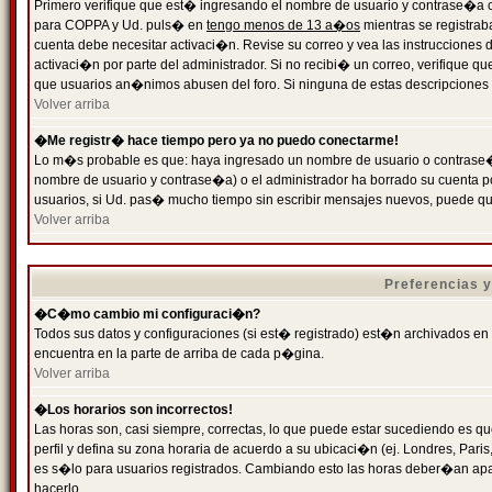
Primero verifique que est� ingresando el nombre de usuario y contrase�a cor
para COPPA y Ud. puls� en
tengo menos de 13 a�os
mientras se registrab
cuenta debe necesitar activaci�n. Revise su correo y vea las instrucciones d
activaci�n por parte del administrador. Si no recibi� un correo, verifique qu
que usuarios an�nimos abusen del foro. Si ninguna de estas descripciones c
Volver arriba
�Me registr� hace tiempo pero ya no puedo conectarme!
Lo m�s probable es que: haya ingresado un nombre de usuario o contrase�a
nombre de usuario y contrase�a) o el administrador ha borrado su cuenta p
usuarios, si Ud. pas� mucho tiempo sin escribir mensajes nuevos, puede qu
Volver arriba
Preferencias 
�C�mo cambio mi configuraci�n?
Todos sus datos y configuraciones (si est� registrado) est�n archivados en
encuentra en la parte de arriba de cada p�gina.
Volver arriba
�Los horarios son incorrectos!
Las horas son, casi siempre, correctas, lo que puede estar sucediendo es que
perfil y defina su zona horaria de acuerdo a su ubicaci�n (ej. Londres, Par
es s�lo para usuarios registrados. Cambiando esto las horas deber�an apar
hacerlo.