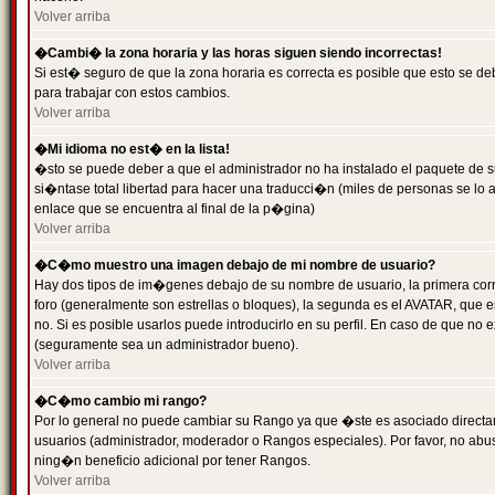
Volver arriba
�Cambi� la zona horaria y las horas siguen siendo incorrectas!
Si est� seguro de que la zona horaria es correcta es posible que esto se d
para trabajar con estos cambios.
Volver arriba
�Mi idioma no est� en la lista!
�sto se puede deber a que el administrador no ha instalado el paquete de s
si�ntase total libertad para hacer una traducci�n (miles de personas se lo
enlace que se encuentra al final de la p�gina)
Volver arriba
�C�mo muestro una imagen debajo de mi nombre de usuario?
Hay dos tipos de im�genes debajo de su nombre de usuario, la primera co
foro (generalmente son estrellas o bloques), la segunda es el AVATAR, que 
no. Si es posible usarlos puede introducirlo en su perfil. En caso de que no
(seguramente sea un administrador bueno).
Volver arriba
�C�mo cambio mi rango?
Por lo general no puede cambiar su Rango ya que �ste es asociado directame
usuarios (administrador, moderador o Rangos especiales). Por favor, no ab
ning�n beneficio adicional por tener Rangos.
Volver arriba