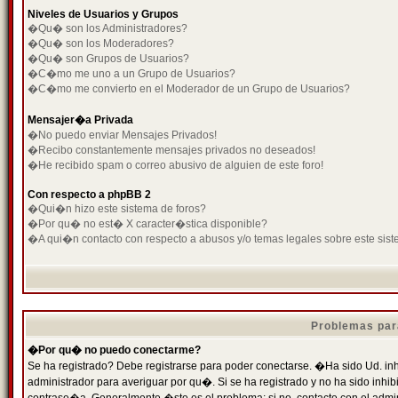
Niveles de Usuarios y Grupos
�Qu� son los Administradores?
�Qu� son los Moderadores?
�Qu� son Grupos de Usuarios?
�C�mo me uno a un Grupo de Usuarios?
�C�mo me convierto en el Moderador de un Grupo de Usuarios?
Mensajer�a Privada
�No puedo enviar Mensajes Privados!
�Recibo constantemente mensajes privados no deseados!
�He recibido spam o correo abusivo de alguien de este foro!
Con respecto a phpBB 2
�Qui�n hizo este sistema de foros?
�Por qu� no est� X caracter�stica disponible?
�A qui�n contacto con respecto a abusos y/o temas legales sobre este sist
Problemas par
�Por qu� no puedo conectarme?
Se ha registrado? Debe registrarse para poder conectarse. �Ha sido Ud. inh
administrador para averiguar por qu�. Si se ha registrado y no ha sido inh