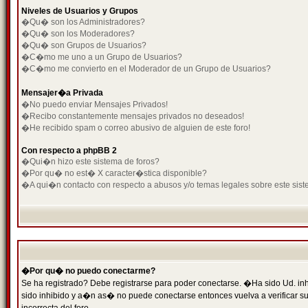
Niveles de Usuarios y Grupos
�Qu� son los Administradores?
�Qu� son los Moderadores?
�Qu� son Grupos de Usuarios?
�C�mo me uno a un Grupo de Usuarios?
�C�mo me convierto en el Moderador de un Grupo de Usuarios?
Mensajer�a Privada
�No puedo enviar Mensajes Privados!
�Recibo constantemente mensajes privados no deseados!
�He recibido spam o correo abusivo de alguien de este foro!
Con respecto a phpBB 2
�Qui�n hizo este sistema de foros?
�Por qu� no est� X caracter�stica disponible?
�A qui�n contacto con respecto a abusos y/o temas legales sobre este sist
�Por qu� no puedo conectarme?
Se ha registrado? Debe registrarse para poder conectarse. �Ha sido Ud. inh
sido inhibido y a�n as� no puede conectarse entonces vuelva a verificar su