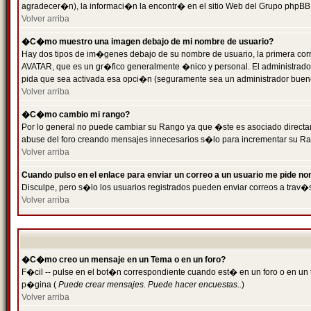
agradecer�n), la informaci�n la encontr� en el sitio Web del Grupo phpBB (
Volver arriba
�C�mo muestro una imagen debajo de mi nombre de usuario?
Hay dos tipos de im�genes debajo de su nombre de usuario, la primera cor
AVATAR, que es un gr�fico generalmente �nico y personal. El administrador d
pida que sea activada esa opci�n (seguramente sea un administrador buen
Volver arriba
�C�mo cambio mi rango?
Por lo general no puede cambiar su Rango ya que �ste es asociado directame
abuse del foro creando mensajes innecesarios s�lo para incrementar su Ra
Volver arriba
Cuando pulso en el enlace para enviar un correo a un usuario me pide n
Disculpe, pero s�lo los usuarios registrados pueden enviar correos a trav�s
Volver arriba
�C�mo creo un mensaje en un Tema o en un foro?
F�cil -- pulse en el bot�n correspondiente cuando est� en un foro o en un t
p�gina (
Puede crear mensajes. Puede hacer encuestas..
)
Volver arriba