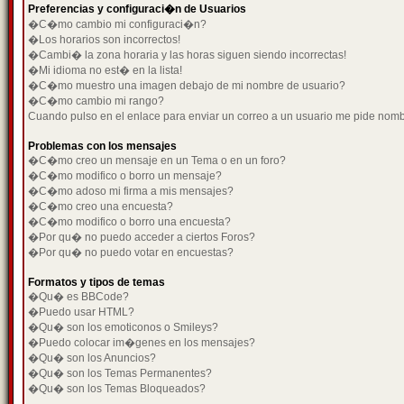
Preferencias y configuraci�n de Usuarios
�C�mo cambio mi configuraci�n?
�Los horarios son incorrectos!
�Cambi� la zona horaria y las horas siguen siendo incorrectas!
�Mi idioma no est� en la lista!
�C�mo muestro una imagen debajo de mi nombre de usuario?
�C�mo cambio mi rango?
Cuando pulso en el enlace para enviar un correo a un usuario me pide nom
Problemas con los mensajes
�C�mo creo un mensaje en un Tema o en un foro?
�C�mo modifico o borro un mensaje?
�C�mo adoso mi firma a mis mensajes?
�C�mo creo una encuesta?
�C�mo modifico o borro una encuesta?
�Por qu� no puedo acceder a ciertos Foros?
�Por qu� no puedo votar en encuestas?
Formatos y tipos de temas
�Qu� es BBCode?
�Puedo usar HTML?
�Qu� son los emoticonos o Smileys?
�Puedo colocar im�genes en los mensajes?
�Qu� son los Anuncios?
�Qu� son los Temas Permanentes?
�Qu� son los Temas Bloqueados?