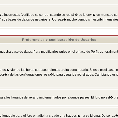
incorrectos (verifique su correo, cuando se registr� se le envi� un mensaje co
n" sus bases de datos de usuarios, si Ud. pas� mucho tiempo sin escribir mensaje
Preferencias y configuraci�n de Usuarios
 nuestra base de datos. Para modificarlos pulse en el enlace de
Perfil
, generalment
 est� viendo las horas correspondientes a otra zona horaria. Si este es el caso, en
mayor�a de las configuraciones, es s�lo para usuarios registrados. Cambiando est
eba a los horarios de verano implementados por algunos paises. El foro no est� pr
u lenguaje para el foro o nadie ha creado una traducci�n a su idioma. De ser as�,