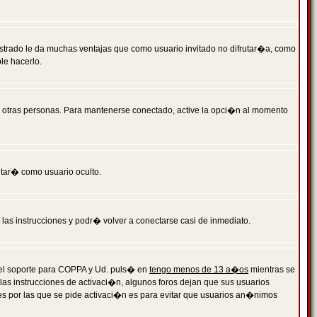
istrado le da muchas ventajas que como usuario invitado no difrutar�a, como
le hacerlo.
r otras personas. Para mantenerse conectado, active la opci�n al momento
ntar� como usuario oculto.
a las instrucciones y podr� volver a conectarse casi de inmediato.
o el soporte para COPPA y Ud. puls� en
tengo menos de 13 a�os
mientras se
 las instrucciones de activaci�n, algunos foros dejan que sus usuarios
ones por las que se pide activaci�n es para evitar que usuarios an�nimos