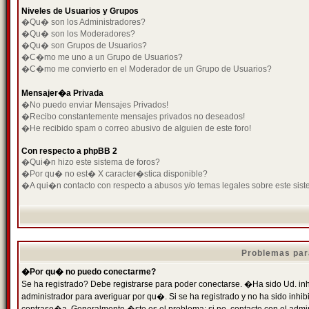
Niveles de Usuarios y Grupos
�Qu� son los Administradores?
�Qu� son los Moderadores?
�Qu� son Grupos de Usuarios?
�C�mo me uno a un Grupo de Usuarios?
�C�mo me convierto en el Moderador de un Grupo de Usuarios?
Mensajer�a Privada
�No puedo enviar Mensajes Privados!
�Recibo constantemente mensajes privados no deseados!
�He recibido spam o correo abusivo de alguien de este foro!
Con respecto a phpBB 2
�Qui�n hizo este sistema de foros?
�Por qu� no est� X caracter�stica disponible?
�A qui�n contacto con respecto a abusos y/o temas legales sobre este sist
Problemas par
�Por qu� no puedo conectarme?
Se ha registrado? Debe registrarse para poder conectarse. �Ha sido Ud. inh
administrador para averiguar por qu�. Si se ha registrado y no ha sido inh