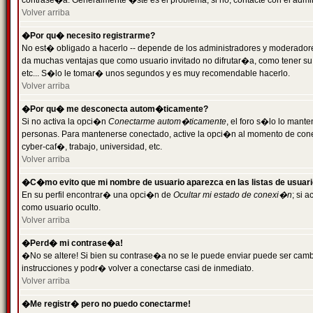
contrase�a. Generalmente �ste es el problema; si no, contacte con el admini
Volver arriba
�Por qu� necesito registrarme?
No est� obligado a hacerlo -- depende de los administradores y moderadores
da muchas ventajas que como usuario invitado no difrutar�a, como tener su
etc... S�lo le tomar� unos segundos y es muy recomendable hacerlo.
Volver arriba
�Por qu� me desconecta autom�ticamente?
Si no activa la opci�n
Conectarme autom�ticamente
, el foro s�lo lo mant
personas. Para mantenerse conectado, active la opci�n al momento de cone
cyber-caf�, trabajo, universidad, etc.
Volver arriba
�C�mo evito que mi nombre de usuario aparezca en las listas de usuar
En su perfil encontrar� una opci�n de
Ocultar mi estado de conexi�n
; si 
como usuario oculto.
Volver arriba
�Perd� mi contrase�a!
�No se altere! Si bien su contrase�a no se le puede enviar puede ser camb
instrucciones y podr� volver a conectarse casi de inmediato.
Volver arriba
�Me registr� pero no puedo conectarme!