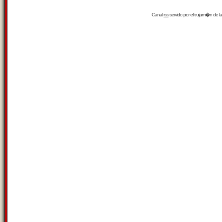
Canal
rss
servido por el
trujam�n
de la