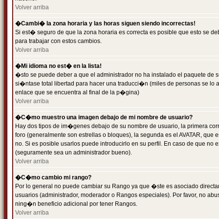
Volver arriba
�Cambi� la zona horaria y las horas siguen siendo incorrectas!
Si est� seguro de que la zona horaria es correcta es posible que esto se d
para trabajar con estos cambios.
Volver arriba
�Mi idioma no est� en la lista!
�sto se puede deber a que el administrador no ha instalado el paquete de s
si�ntase total libertad para hacer una traducci�n (miles de personas se lo
enlace que se encuentra al final de la p�gina)
Volver arriba
�C�mo muestro una imagen debajo de mi nombre de usuario?
Hay dos tipos de im�genes debajo de su nombre de usuario, la primera co
foro (generalmente son estrellas o bloques), la segunda es el AVATAR, que 
no. Si es posible usarlos puede introducirlo en su perfil. En caso de que no
(seguramente sea un administrador bueno).
Volver arriba
�C�mo cambio mi rango?
Por lo general no puede cambiar su Rango ya que �ste es asociado directame
usuarios (administrador, moderador o Rangos especiales). Por favor, no ab
ning�n beneficio adicional por tener Rangos.
Volver arriba