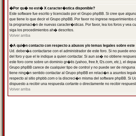
�Por qu� no est� X caracter�stica disponible?
Este software fue escrito y licenciado por el Grupo phpBB. Si cree que algun
que tiene lo que decir el Grupo phpBB. Por favor no ingrese requerimientos
la programaci�n de nuevas caracter�sticas. Por favor, lea los foros y vea c
siga los procedimientos ah� descritos.
Volver arriba
�A qui�n contacto con respecto a abusos y/o temas legales sobre este 
Ud. deber�a contactarse con el administrador de este foro. Si no puede enc
del foro y que el le indique a quien contactar. Si aun as� no obtiene resp
este foro corre sobre un dominio gr�tis (yahoo, free.fr, f2s.com, etc.), el d
Grupo phpBB carece de cualquier tipo de control y no puede ser de ninguna
tiene ning�n sentido contactar al Grupo phpBB en relaci�n a asuntos legal
respecto al sitio phpbb.com o la discreci�n misma del software phpBB. Si U
dispuesto a recibir una respuesta cortante o directamente no recibir respuest
Volver arriba