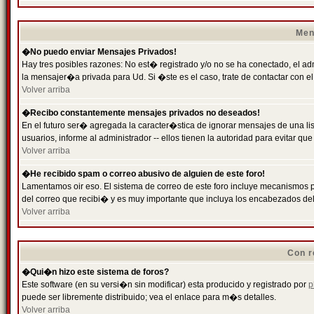
Men
�No puedo enviar Mensajes Privados!
Hay tres posibles razones: No est� registrado y/o no se ha conectado, el ad
la mensajer�a privada para Ud. Si �ste es el caso, trate de contactar con el
Volver arriba
�Recibo constantemente mensajes privados no deseados!
En el futuro ser� agregada la caracter�stica de ignorar mensajes de una l
usuarios, informe al administrador -- ellos tienen la autoridad para evitar 
Volver arriba
�He recibido spam o correo abusivo de alguien de este foro!
Lamentamos oir eso. El sistema de correo de este foro incluye mecanismos p
del correo que recibi� y es muy importante que incluya los encabezados de
Volver arriba
Con r
�Qui�n hizo este sistema de foros?
Este software (en su versi�n sin modificar) esta producido y registrado por
p
puede ser libremente distribuido; vea el enlace para m�s detalles.
Volver arriba