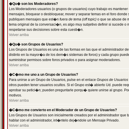
�Qu� son los Moderadores?
Los Moderadores usuarios (o grupos de usuarios) cuyo trabajo es mantener 
mensajes, bloquear o desbloquear, mover y separar temas en el foro donde
publiquen mensajes que est�n
fuera de tema (off topic)
o que se abuse de ma
tema original de la conversaci�n, es algo muy subjetivo definir si sucede 
respetarse sus decisiones sobre esta cuesti�n.
Volver arriba
�Qu� son Grupos de Usuarios?
Los Grupos de Usuarios es una de las formas en las que el administrador de
distinto en la mayor�a de los dem�s sistemas de foros) y cada grupo puede te
suministrar permisos sobre foros privados o para asignar moderadores.
Volver arriba
�C�mo me uno a un Grupo de Usuarios?
Para unirse a un Grupo de Usuarios, pulse en el enlace
Grupos de Usuarios
otros pueden tener usuarios ocultos. Si el Grupo est� abierto Ud. puede re
aprobar su petici�n; pueden preguntarle porqu� quiere unirse al grupo. Por
motivos.
Volver arriba
�C�mo me convierto en el Moderador de un Grupo de Usuarios?
Los Grupos de Usuarios son inicialmente creados por el administrador que
hablar con el administrador, int�ntelo dej�ndole un Mensaje Privado.
Volver arriba