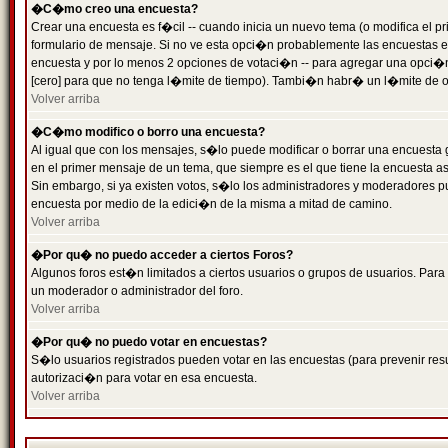
�C�mo creo una encuesta?
Crear una encuesta es f�cil -- cuando inicia un nuevo tema (o modifica el
formulario de mensaje. Si no ve esta opci�n probablemente las encuestas es
encuesta y por lo menos 2 opciones de votaci�n -- para agregar una opci�
[cero] para que no tenga l�mite de tiempo). Tambi�n habr� un l�mite de op
Volver arriba
�C�mo modifico o borro una encuesta?
Al igual que con los mensajes, s�lo puede modificar o borrar una encuesta 
en el primer mensaje de un tema, que siempre es el que tiene la encuesta as
Sin embargo, si ya existen votos, s�lo los administradores y moderadores pu
encuesta por medio de la edici�n de la misma a mitad de camino.
Volver arriba
�Por qu� no puedo acceder a ciertos Foros?
Algunos foros est�n limitados a ciertos usuarios o grupos de usuarios. Para 
un moderador o administrador del foro.
Volver arriba
�Por qu� no puedo votar en encuestas?
S�lo usuarios registrados pueden votar en las encuestas (para prevenir resu
autorizaci�n para votar en esa encuesta.
Volver arriba