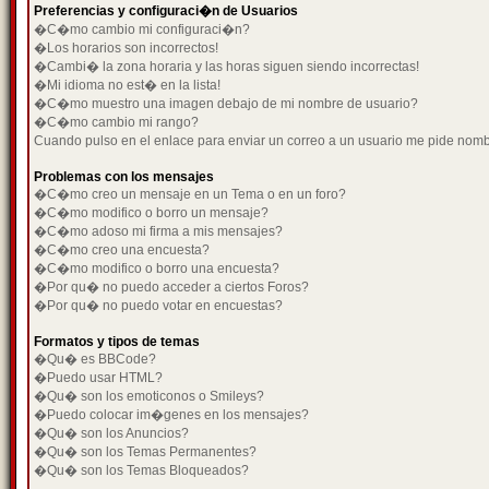
Preferencias y configuraci�n de Usuarios
�C�mo cambio mi configuraci�n?
�Los horarios son incorrectos!
�Cambi� la zona horaria y las horas siguen siendo incorrectas!
�Mi idioma no est� en la lista!
�C�mo muestro una imagen debajo de mi nombre de usuario?
�C�mo cambio mi rango?
Cuando pulso en el enlace para enviar un correo a un usuario me pide nom
Problemas con los mensajes
�C�mo creo un mensaje en un Tema o en un foro?
�C�mo modifico o borro un mensaje?
�C�mo adoso mi firma a mis mensajes?
�C�mo creo una encuesta?
�C�mo modifico o borro una encuesta?
�Por qu� no puedo acceder a ciertos Foros?
�Por qu� no puedo votar en encuestas?
Formatos y tipos de temas
�Qu� es BBCode?
�Puedo usar HTML?
�Qu� son los emoticonos o Smileys?
�Puedo colocar im�genes en los mensajes?
�Qu� son los Anuncios?
�Qu� son los Temas Permanentes?
�Qu� son los Temas Bloqueados?