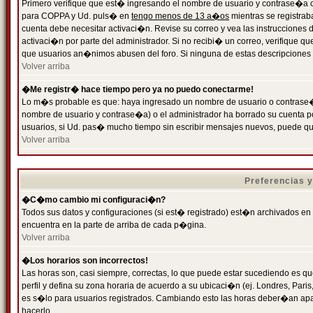
Primero verifique que est� ingresando el nombre de usuario y contrase�a cor
para COPPA y Ud. puls� en
tengo menos de 13 a�os
mientras se registrab
cuenta debe necesitar activaci�n. Revise su correo y vea las instrucciones d
activaci�n por parte del administrador. Si no recibi� un correo, verifique qu
que usuarios an�nimos abusen del foro. Si ninguna de estas descripciones c
Volver arriba
�Me registr� hace tiempo pero ya no puedo conectarme!
Lo m�s probable es que: haya ingresado un nombre de usuario o contrase�a
nombre de usuario y contrase�a) o el administrador ha borrado su cuenta p
usuarios, si Ud. pas� mucho tiempo sin escribir mensajes nuevos, puede qu
Volver arriba
Preferencias 
�C�mo cambio mi configuraci�n?
Todos sus datos y configuraciones (si est� registrado) est�n archivados en
encuentra en la parte de arriba de cada p�gina.
Volver arriba
�Los horarios son incorrectos!
Las horas son, casi siempre, correctas, lo que puede estar sucediendo es que
perfil y defina su zona horaria de acuerdo a su ubicaci�n (ej. Londres, Par
es s�lo para usuarios registrados. Cambiando esto las horas deber�an apar
hacerlo.