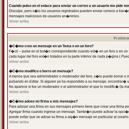
Cuando pulso en el enlace para enviar un correo a un usuario me pide n
Disculpe, pero s�lo los usuarios registrados pueden enviar correos a trav�s 
mensajes maliciosos de usuarios an�nimos.
Volver arriba
Problem
�C�mo creo un mensaje en un Tema o en un foro?
F�cil -- pulse en el bot�n correspondiente cuando est� en un foro o en un
cada lugar del foro est�n listados en la parte inferior de cada p�gina (
Puede
Volver arriba
�C�mo modifico o borro un mensaje?
A menos que sea administrador o moderador del foro, s�lo puede borrar o 
pulsando en
Editar
. Si alguien ya ha respondido a su mensaje, encontrar� 
No aparece si fue un moderador o el administrador el que lo modific� (la ma
Volver arriba
�C�mo adoso mi firma a mis mensajes?
Para adosar una firma en sus mensajes primero tiene que crear una firma pe
Agregar firma
cuando ingrese un mensaje. Tambi�n puede activar la opci�n 
puede evitar que se adose su firma a alg�n mensaje en particular al crearlo
Volver arriba