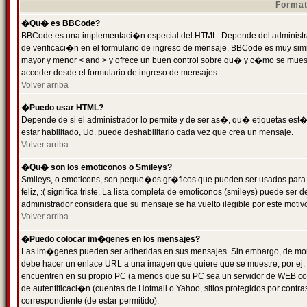
Format
�Qu� es BBCode?
BBCode es una implementaci�n especial del HTML. Depende del administrad
de verificaci�n en el formulario de ingreso de mensaje. BBCode es muy simila
mayor y menor < and > y ofrece un buen control sobre qu� y c�mo se mue
acceder desde el formulario de ingreso de mensajes.
Volver arriba
�Puedo usar HTML?
Depende de si el administrador lo permite y de ser as�, qu� etiquetas est�
estar habilitado, Ud. puede deshabilitarlo cada vez que crea un mensaje.
Volver arriba
�Qu� son los emoticonos o Smileys?
Smileys, o emoticons, son peque�os gr�ficos que pueden ser usados para 
feliz, :( significa triste. La lista completa de emoticonos (smileys) puede s
administrador considera que su mensaje se ha vuelto ilegible por este motivo
Volver arriba
�Puedo colocar im�genes en los mensajes?
Las im�genes pueden ser adheridas en sus mensajes. Sin embargo, de mome
debe hacer un enlace URL a una imagen que quiere que se muestre, por ej.
encuentren en su propio PC (a menos que su PC sea un servidor de WEB c
de autentificaci�n (cuentas de Hotmail o Yahoo, sitios protegidos por contr
correspondiente (de estar permitido).