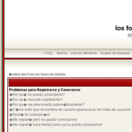
los f
w
F.A.Q.
Buscar
Lista de Miembros
Grupos de Usuarios
�ndice del Foro los foros de nódulo
Problemas para Registrarse y Conectarse
�Por qu� no puedo conectarme?
�Por qu� necesito registrarme?
�Por qu� me desconecta autom�ticamente?
�C�mo evito que mi nombre de usuario aparezca en las listas de usuarios
�Perd� mi contrase�a!
�Me registr� pero no puedo conectarme!
�Me registr� hace tiempo pero ya no puedo conectarme!